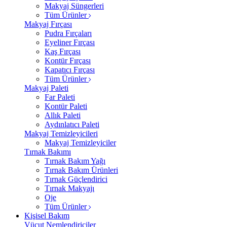
Makyaj Süngerleri
Tüm Ürünler
Makyaj Fırçası
Pudra Fırçaları
Eyeliner Fırçası
Kaş Fırçası
Kontür Fırçası
Kapatıcı Fırçası
Tüm Ürünler
Makyaj Paleti
Far Paleti
Kontür Paleti
Allık Paleti
Aydınlatıcı Paleti
Makyaj Temizleyicileri
Makyaj Temizleyiciler
Tırnak Bakımı
Tırnak Bakım Yağı
Tırnak Bakım Ürünleri
Tırnak Güçlendirici
Tırnak Makyajı
Oje
Tüm Ürünler
Kişisel Bakım
Vücut Nemlendiriciler