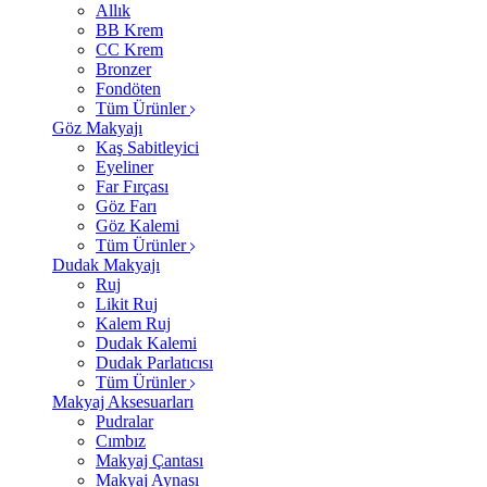
Allık
BB Krem
CC Krem
Bronzer
Fondöten
Tüm Ürünler
Göz Makyajı
Kaş Sabitleyici
Eyeliner
Far Fırçası
Göz Farı
Göz Kalemi
Tüm Ürünler
Dudak Makyajı
Ruj
Likit Ruj
Kalem Ruj
Dudak Kalemi
Dudak Parlatıcısı
Tüm Ürünler
Makyaj Aksesuarları
Pudralar
Cımbız
Makyaj Çantası
Makyaj Aynası