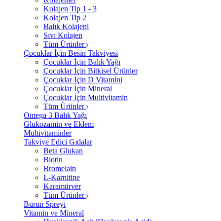
Kolajen Tip 1 - 3
Kolajen Tip 2
Balık Kolajeni
Sıvı Kolajen
Tüm Ürünler
Çocuklar İçin Besin Takviyesi
Çocuklar İçin Balık Yağı
Çocuklar İçin Bitkisel Ürünler
Çocuklar İçin D Vitamini
Çocuklar İçin Mineral
Çocuklar İçin Multivitamin
Tüm Ürünler
Omega 3 Balık Yağı
Glukozamin ve Eklem
Multivitaminler
Takviye Edici Gıdalar
Beta Glukan
Biotin
Bromelain
L-Karnitine
Karamürver
Tüm Ürünler
Burun Spreyi
Vitamin ve Mineral