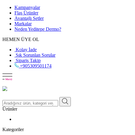
Kampanyalar
Flaş Ürünler
Avantajlı Setler
Markalar
Neden
Yeditepe
Dermo?
HEMEN ÜYE OL
Kolay İade
Sık Sorunlan Sorular
Sipariş Takip
+905309501174
Ürünler
Kategoriler