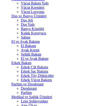
Vücut Bakım Yağı
Vücut Kremleri
Vücut Losyonu
Duş ve Banyo Ürünleri
Duş Jeli
Duş Yağı
Banyo Köpüğü
Kulak Koruyucu
Sabun
El ve Ayak Bakımı
El Bakımı
Ayak Kremi
Selülit Bakım
El ve Ayak Bakım
Erkek Bakım
Erkek Cilt Bakımı
Erkek Saç Bakımı
Erkek Tüy Dökücüler
Erkek Vücut Bakımı
Parfüm ve Deodorant
Deodorant
Parfüm
Medikal ve Sağlık Ürünleri
Lens Solüsyonları
Ateş Ölçer