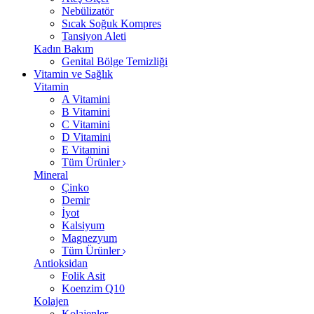
Nebülizatör
Sıcak Soğuk Kompres
Tansiyon Aleti
Kadın Bakım
Genital Bölge Temizliği
Vitamin ve Sağlık
Vitamin
A Vitamini
B Vitamini
C Vitamini
D Vitamini
E Vitamini
Tüm Ürünler
Mineral
Çinko
Demir
İyot
Kalsiyum
Magnezyum
Tüm Ürünler
Antioksidan
Folik Asit
Koenzim Q10
Kolajen
Kolajenler