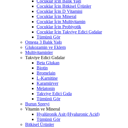
Çocuklar İçin Balık Yağı
Çocuklar İçin Bitkisel Ürünler
Çocuklar İçin D Vitamini
Çocuklar İçin Mineral
Çocuklar İçin Multivitamin
Çocuklar İçin Probiyotik
Çocuklar İçin Takviye Edici Gıdalar
Tümünü Gör
Omega 3 Balık Yağı
Glukozamin ve Eklem
Multivitaminler
Takviye Edici Gıdalar
Beta Glukan
Biotin
Bromelain
L-Karnitine
Karamürver
Melatonin
Takviye Edici Gıda
Tümünü Gör
Burun Spreyi
Vitamin ve Mineral
Hyalüronik Asit (Hyaluronic Acid)
Tümünü Gör
Bitkisel Ürünler