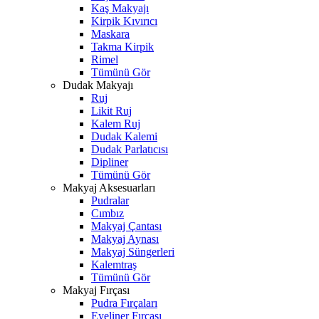
Kaş Makyajı
Kirpik Kıvırıcı
Maskara
Takma Kirpik
Rimel
Tümünü Gör
Dudak Makyajı
Ruj
Likit Ruj
Kalem Ruj
Dudak Kalemi
Dudak Parlatıcısı
Dipliner
Tümünü Gör
Makyaj Aksesuarları
Pudralar
Cımbız
Makyaj Çantası
Makyaj Aynası
Makyaj Süngerleri
Kalemtraş
Tümünü Gör
Makyaj Fırçası
Pudra Fırçaları
Eyeliner Fırçası