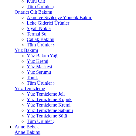
Kuru Cilt
Tüm Ürünler
Onarıcı Cilt Bakımı
Akne ve Sivilceye Yönelik Bakım
Leke Giderici Ürünler
Siyah Nokta
Termal Su
Çatlak Bakımı
Tüm Ürünler
Yüz Bakımı
Yüz Bakım Yağı
Yüz Kremi
Yüz Maskesi
Yüz Serumu
Tonik
Tüm Ürünler
Yüz Temizleme
Yüz Temizleme Jeli
Yüz Temizleme Köpük
Yüz Temizleme Kremi
Yüz Temizleme Sabunu
Yüz Temizleme Sütü
Tüm Ürünler
Anne Bebek
Anne Bakımı