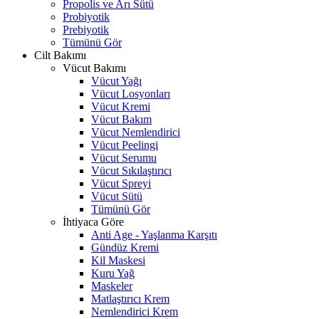
Propolis ve Arı Sütü
Probiyotik
Prebiyotik
Tümünü Gör
Cilt Bakımı
Vücut Bakımı
Vücut Yağı
Vücut Losyonları
Vücut Kremi
Vücut Bakım
Vücut Nemlendirici
Vücut Peelingi
Vücut Serumu
Vücut Sıkılaştırıcı
Vücut Spreyi
Vücut Sütü
Tümünü Gör
İhtiyaca Göre
Anti Age - Yaşlanma Karşıtı
Gündüz Kremi
Kil Maskesi
Kuru Yağ
Maskeler
Matlaştırıcı Krem
Nemlendirici Krem