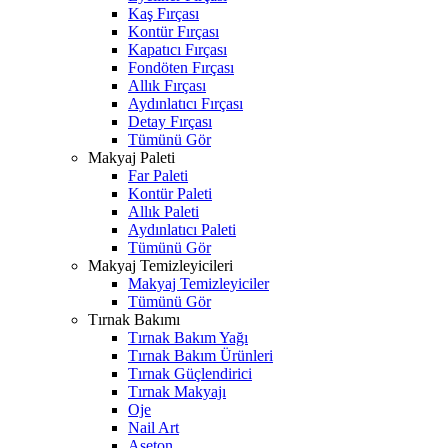
Kaş Fırçası
Kontür Fırçası
Kapatıcı Fırçası
Fondöten Fırçası
Allık Fırçası
Aydınlatıcı Fırçası
Detay Fırçası
Tümünü Gör
Makyaj Paleti
Far Paleti
Kontür Paleti
Allık Paleti
Aydınlatıcı Paleti
Tümünü Gör
Makyaj Temizleyicileri
Makyaj Temizleyiciler
Tümünü Gör
Tırnak Bakımı
Tırnak Bakım Yağı
Tırnak Bakım Ürünleri
Tırnak Güçlendirici
Tırnak Makyajı
Oje
Nail Art
Aseton