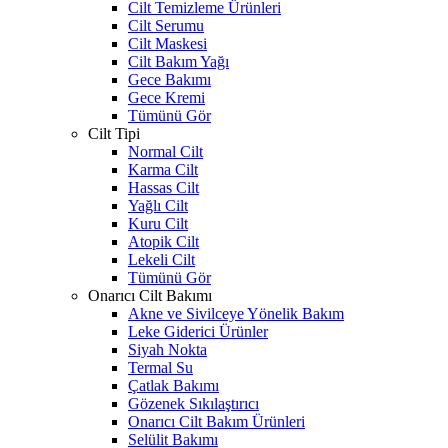
Cilt Temizleme Ürünleri
Cilt Serumu
Cilt Maskesi
Cilt Bakım Yağı
Gece Bakımı
Gece Kremi
Tümünü Gör
Cilt Tipi
Normal Cilt
Karma Cilt
Hassas Cilt
Yağlı Cilt
Kuru Cilt
Atopik Cilt
Lekeli Cilt
Tümünü Gör
Onarıcı Cilt Bakımı
Akne ve Sivilceye Yönelik Bakım
Leke Giderici Ürünler
Siyah Nokta
Termal Su
Çatlak Bakımı
Gözenek Sıkılaştırıcı
Onarıcı Cilt Bakım Ürünleri
Selülit Bakımı