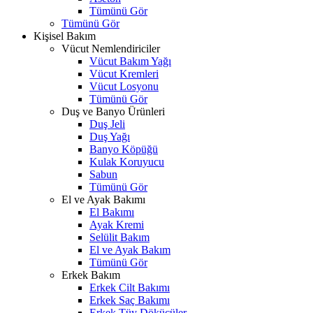
Tümünü Gör
Tümünü Gör
Kişisel Bakım
Vücut Nemlendiriciler
Vücut Bakım Yağı
Vücut Kremleri
Vücut Losyonu
Tümünü Gör
Duş ve Banyo Ürünleri
Duş Jeli
Duş Yağı
Banyo Köpüğü
Kulak Koruyucu
Sabun
Tümünü Gör
El ve Ayak Bakımı
El Bakımı
Ayak Kremi
Selülit Bakım
El ve Ayak Bakım
Tümünü Gör
Erkek Bakım
Erkek Cilt Bakımı
Erkek Saç Bakımı
Erkek Tüy Dökücüler