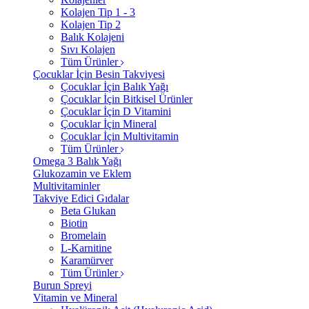
Kolajen Tip 1 - 3
Kolajen Tip 2
Balık Kolajeni
Sıvı Kolajen
Tüm Ürünler
Çocuklar İçin Besin Takviyesi
Çocuklar İçin Balık Yağı
Çocuklar İçin Bitkisel Ürünler
Çocuklar İçin D Vitamini
Çocuklar İçin Mineral
Çocuklar İçin Multivitamin
Tüm Ürünler
Omega 3 Balık Yağı
Glukozamin ve Eklem
Multivitaminler
Takviye Edici Gıdalar
Beta Glukan
Biotin
Bromelain
L-Karnitine
Karamürver
Tüm Ürünler
Burun Spreyi
Vitamin ve Mineral