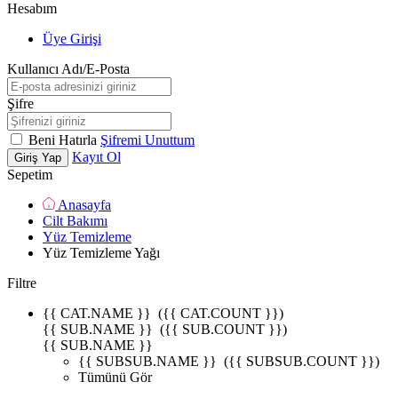
Hesabım
Üye Girişi
Kullanıcı Adı/E-Posta
Şifre
Beni Hatırla
Şifremi Unuttum
Kayıt Ol
Giriş Yap
Sepetim
Anasayfa
Cilt Bakımı
Yüz Temizleme
Yüz Temizleme Yağı
Filtre
{{ CAT.NAME }}
({{ CAT.COUNT }})
{{ SUB.NAME }}
({{ SUB.COUNT }})
{{ SUB.NAME }}
{{ SUBSUB.NAME }}
({{ SUBSUB.COUNT }})
Tümünü Gör