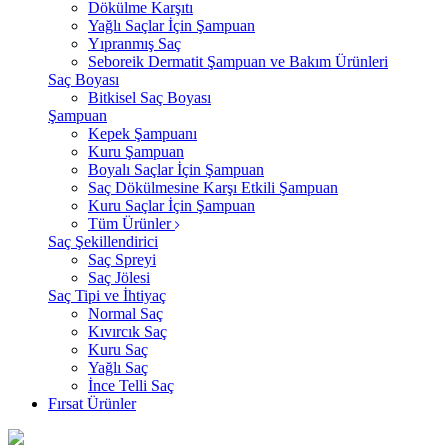
Dökülme Karşıtı
Yağlı Saçlar İçin Şampuan
Yıpranmış Saç
Seboreik Dermatit Şampuan ve Bakım Ürünleri
Saç Boyası
Bitkisel Saç Boyası
Şampuan
Kepek Şampuanı
Kuru Şampuan
Boyalı Saçlar İçin Şampuan
Saç Dökülmesine Karşı Etkili Şampuan
Kuru Saçlar İçin Şampuan
Tüm Ürünler
Saç Şekillendirici
Saç Spreyi
Saç Jölesi
Saç Tipi ve İhtiyaç
Normal Saç
Kıvırcık Saç
Kuru Saç
Yağlı Saç
İnce Telli Saç
Fırsat Ürünler