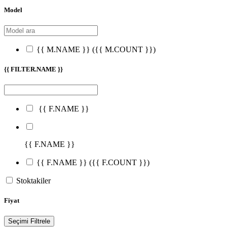
Model
{{ M.NAME }}
({{ M.COUNT }})
{{ FILTER.NAME }}
{{ F.NAME }}
{{ F.NAME }}
{{ F.NAME }}
({{ F.COUNT }})
Stoktakiler
Fiyat
Seçimi Filtrele