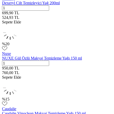
Dexeryl Cilt Temizleyici Yağ 200ml
699,90
TL
524,93
TL
Sepete Ekle
%
20
Nuxe
NUXE Gül Özlü Makyaj Temizleme Yağı 150 ml
950,00
TL
760,00
TL
Sepete Ekle
%
15
Caudalie
Caudalie Vinoclean Makyaj Temizleme Yağı 150 ml