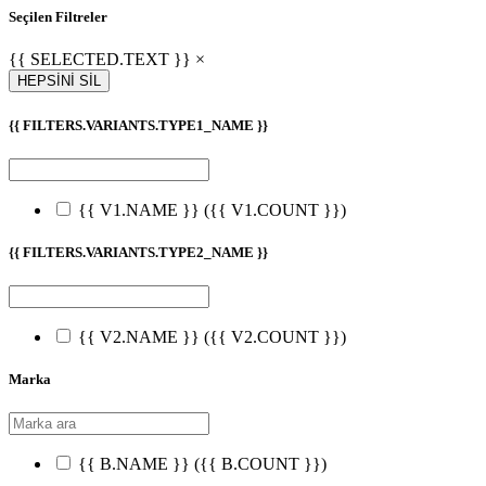
Seçilen Filtreler
{{ SELECTED.TEXT }} ×
HEPSİNİ SİL
{{ FILTERS.VARIANTS.TYPE1_NAME }}
{{ V1.NAME }}
({{ V1.COUNT }})
{{ FILTERS.VARIANTS.TYPE2_NAME }}
{{ V2.NAME }}
({{ V2.COUNT }})
Marka
{{ B.NAME }}
({{ B.COUNT }})