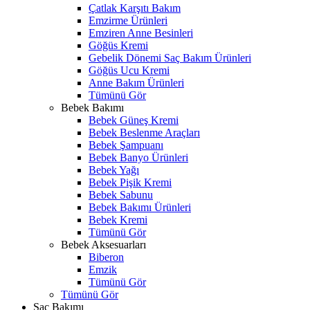
Çatlak Karşıtı Bakım
Emzirme Ürünleri
Emziren Anne Besinleri
Göğüs Kremi
Gebelik Dönemi Saç Bakım Ürünleri
Göğüs Ucu Kremi
Anne Bakım Ürünleri
Tümünü Gör
Bebek Bakımı
Bebek Güneş Kremi
Bebek Beslenme Araçları
Bebek Şampuanı
Bebek Banyo Ürünleri
Bebek Yağı
Bebek Pişik Kremi
Bebek Sabunu
Bebek Bakımı Ürünleri
Bebek Kremi
Tümünü Gör
Bebek Aksesuarları
Biberon
Emzik
Tümünü Gör
Tümünü Gör
Saç Bakımı