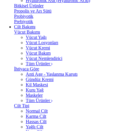
Hyalüronik Asit (Hyaluronic Acid)
Bitkisel Ürünler
Propolis ve Arı Sütü
Probiyotik
Prebiyotik
Cilt Bakımı
Vücut Bakımı
Vücut Yağı
Vücut Losyonları
Vücut Kremi
Vücut Bakım
Vücut Nemlendirici
Tüm Ürünler
İhtiyaca Göre
Anti Age - Yaşlanma Karşıtı
Gündüz Kremi
Kil Maskesi
Kuru Yağ
Maskeler
Tüm Ürünler
Cilt Tipi
Normal Cilt
Karma Cilt
Hassas Cilt
Yağlı Cilt