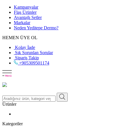
Kampanyalar
Flaş Ürünler
Avantajlı Setler
Markalar
Neden
Yeditepe
Dermo?
HEMEN ÜYE OL
Kolay İade
Sık Sorunlan Sorular
Sipariş Takip
+905309501174
Ürünler
Kategoriler