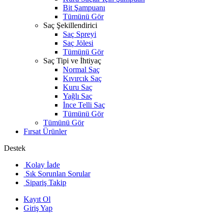
Bit Şampuanı
Tümünü Gör
Saç Şekillendirici
Saç Spreyi
Saç Jölesi
Tümünü Gör
Saç Tipi ve İhtiyaç
Normal Saç
Kıvırcık Saç
Kuru Saç
Yağlı Saç
İnce Telli Saç
Tümünü Gör
Tümünü Gör
Fırsat Ürünler
Destek
Kolay İade
Sık Sorunlan Sorular
Sipariş Takip
Kayıt Ol
Giriş Yap