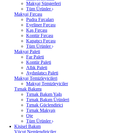
Makyaj Süngerleri
Tüm Ürünler
Makyaj Fırçası
Pudra Fırçaları
Eyeliner Fırçası
Kaş Fırçası
Kontür Fırçası
Kapatıcı Fırçası
Tüm Ürünler
Makyaj Paleti
Far Paleti
Kontür Paleti
Allık Paleti
Aydınlatıcı Paleti
Makyaj Temizleyicileri
Makyaj Temizleyiciler
Tırnak Bakımı
Tırnak Bakım Yağı
Tırnak Bakım Ürünleri
Tırnak Güçlendirici
Tırnak Makyajı
Oje
Tüm Ürünler
Kişisel Bakım
Vücut Nemlendiriciler