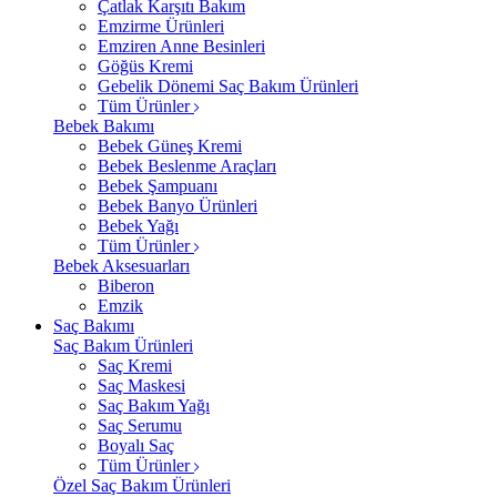
Çatlak Karşıtı Bakım
Emzirme Ürünleri
Emziren Anne Besinleri
Göğüs Kremi
Gebelik Dönemi Saç Bakım Ürünleri
Tüm Ürünler
Bebek Bakımı
Bebek Güneş Kremi
Bebek Beslenme Araçları
Bebek Şampuanı
Bebek Banyo Ürünleri
Bebek Yağı
Tüm Ürünler
Bebek Aksesuarları
Biberon
Emzik
Saç Bakımı
Saç Bakım Ürünleri
Saç Kremi
Saç Maskesi
Saç Bakım Yağı
Saç Serumu
Boyalı Saç
Tüm Ürünler
Özel Saç Bakım Ürünleri