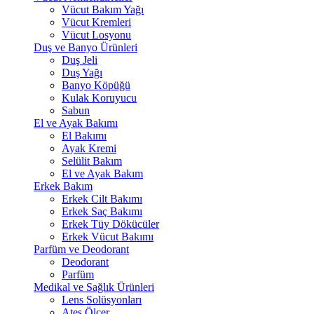
Vücut Bakım Yağı
Vücut Kremleri
Vücut Losyonu
Duş ve Banyo Ürünleri
Duş Jeli
Duş Yağı
Banyo Köpüğü
Kulak Koruyucu
Sabun
El ve Ayak Bakımı
El Bakımı
Ayak Kremi
Selülit Bakım
El ve Ayak Bakım
Erkek Bakım
Erkek Cilt Bakımı
Erkek Saç Bakımı
Erkek Tüy Dökücüler
Erkek Vücut Bakımı
Parfüm ve Deodorant
Deodorant
Parfüm
Medikal ve Sağlık Ürünleri
Lens Solüsyonları
Ateş Ölçer