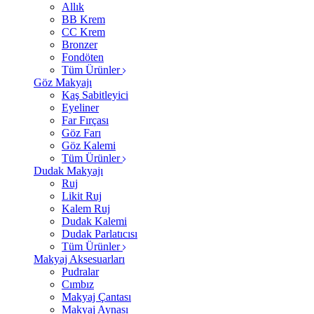
Allık
BB Krem
CC Krem
Bronzer
Fondöten
Tüm Ürünler
Göz Makyajı
Kaş Sabitleyici
Eyeliner
Far Fırçası
Göz Farı
Göz Kalemi
Tüm Ürünler
Dudak Makyajı
Ruj
Likit Ruj
Kalem Ruj
Dudak Kalemi
Dudak Parlatıcısı
Tüm Ürünler
Makyaj Aksesuarları
Pudralar
Cımbız
Makyaj Çantası
Makyaj Aynası