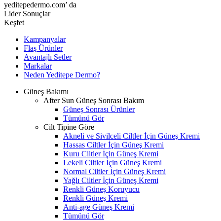
yeditepedermo.com’ da
Lider Sonuçlar
Keşfet
Kampanyalar
Flaş Ürünler
Avantajlı Setler
Markalar
Neden
Yeditepe
Dermo?
Güneş Bakımı
After Sun Güneş Sonrası Bakım
Güneş Sonrası Ürünler
Tümünü Gör
Cilt Tipine Göre
Akneli ve Sivilceli Ciltler İçin Güneş Kremi
Hassas Ciltler İçin Güneş Kremi
Kuru Ciltler İçin Güneş Kremi
Lekeli Ciltler İçin Güneş Kremi
Normal Ciltler İçin Güneş Kremi
Yağlı Ciltler İçin Güneş Kremi
Renkli Güneş Koruyucu
Renkli Güneş Kremi
Anti-age Güneş Kremi
Tümünü Gör