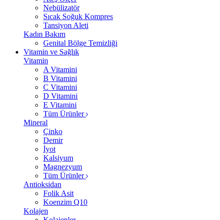
Nebülizatör
Sıcak Soğuk Kompres
Tansiyon Aleti
Kadın Bakım
Genital Bölge Temizliği
Vitamin ve Sağlık
Vitamin
A Vitamini
B Vitamini
C Vitamini
D Vitamini
E Vitamini
Tüm Ürünler
Mineral
Çinko
Demir
İyot
Kalsiyum
Magnezyum
Tüm Ürünler
Antioksidan
Folik Asit
Koenzim Q10
Kolajen
Kolajenler