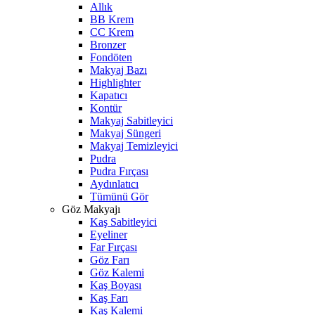
Allık
BB Krem
CC Krem
Bronzer
Fondöten
Makyaj Bazı
Highlighter
Kapatıcı
Kontür
Makyaj Sabitleyici
Makyaj Süngeri
Makyaj Temizleyici
Pudra
Pudra Fırçası
Aydınlatıcı
Tümünü Gör
Göz Makyajı
Kaş Sabitleyici
Eyeliner
Far Fırçası
Göz Farı
Göz Kalemi
Kaş Boyası
Kaş Farı
Kaş Kalemi