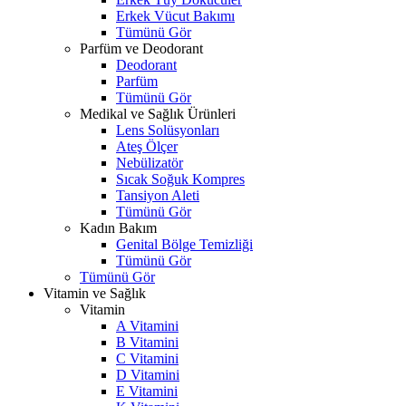
Erkek Vücut Bakımı
Tümünü Gör
Parfüm ve Deodorant
Deodorant
Parfüm
Tümünü Gör
Medikal ve Sağlık Ürünleri
Lens Solüsyonları
Ateş Ölçer
Nebülizatör
Sıcak Soğuk Kompres
Tansiyon Aleti
Tümünü Gör
Kadın Bakım
Genital Bölge Temizliği
Tümünü Gör
Tümünü Gör
Vitamin ve Sağlık
Vitamin
A Vitamini
B Vitamini
C Vitamini
D Vitamini
E Vitamini