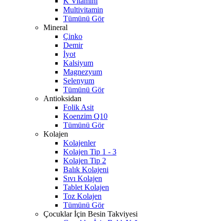
K Vitamini
Multivitamin
Tümünü Gör
Mineral
Çinko
Demir
İyot
Kalsiyum
Magnezyum
Selenyum
Tümünü Gör
Antioksidan
Folik Asit
Koenzim Q10
Tümünü Gör
Kolajen
Kolajenler
Kolajen Tip 1 - 3
Kolajen Tip 2
Balık Kolajeni
Sıvı Kolajen
Tablet Kolajen
Toz Kolajen
Tümünü Gör
Çocuklar İçin Besin Takviyesi