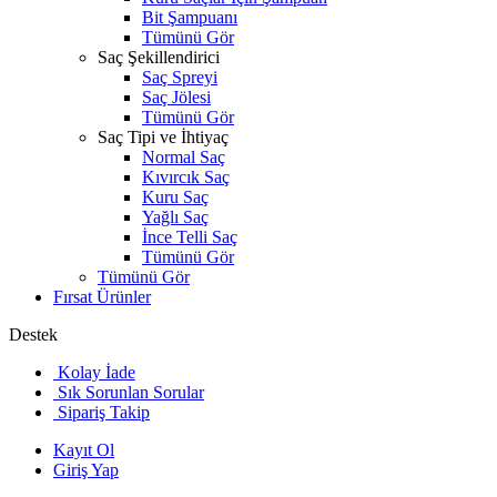
Bit Şampuanı
Tümünü Gör
Saç Şekillendirici
Saç Spreyi
Saç Jölesi
Tümünü Gör
Saç Tipi ve İhtiyaç
Normal Saç
Kıvırcık Saç
Kuru Saç
Yağlı Saç
İnce Telli Saç
Tümünü Gör
Tümünü Gör
Fırsat Ürünler
Destek
Kolay İade
Sık Sorunlan Sorular
Sipariş Takip
Kayıt Ol
Giriş Yap