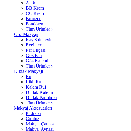
Allık
BB Krem
CC Krem
Bronzer
Fondöten
Tüm Ürünler
Göz Makyajı
Kaş Sabitleyici
Eyeliner
Far Fırçası
Göz Farı
Göz Kalemi
Tüm Ürünler
Dudak Makyajı
Ruj
Likit Ruj
Kalem Ruj
Dudak Kalemi
Dudak Parlatıcısı
Tüm Ürünler
Makyaj Aksesuarları
Pudralar
Cımbız
Makyaj Çantası
Makyaj Aynası