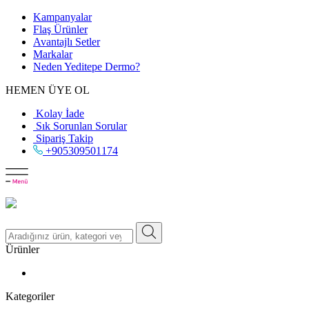
Kampanyalar
Flaş Ürünler
Avantajlı Setler
Markalar
Neden
Yeditepe
Dermo?
HEMEN ÜYE OL
Kolay İade
Sık Sorunlan Sorular
Sipariş Takip
+905309501174
Ürünler
Kategoriler