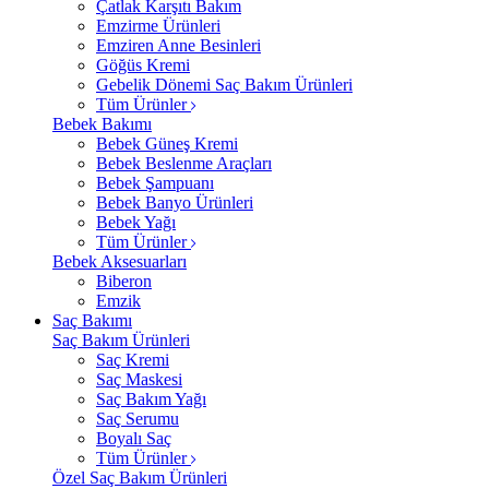
Çatlak Karşıtı Bakım
Emzirme Ürünleri
Emziren Anne Besinleri
Göğüs Kremi
Gebelik Dönemi Saç Bakım Ürünleri
Tüm Ürünler
Bebek Bakımı
Bebek Güneş Kremi
Bebek Beslenme Araçları
Bebek Şampuanı
Bebek Banyo Ürünleri
Bebek Yağı
Tüm Ürünler
Bebek Aksesuarları
Biberon
Emzik
Saç Bakımı
Saç Bakım Ürünleri
Saç Kremi
Saç Maskesi
Saç Bakım Yağı
Saç Serumu
Boyalı Saç
Tüm Ürünler
Özel Saç Bakım Ürünleri