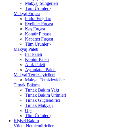
Makyaj Süngerleri
Tüm Ürünler
Makyaj Fırçası
Pudra Fırçaları
Eyeliner Fırçası
Kaş Fırçası
Kontür Fırçası
Kapatıcı Fırçası
Tüm Ürünler
Makyaj Paleti
Far Paleti
Kontür Paleti
Allık Paleti
Aydınlatıcı Paleti
Makyaj Temizleyicileri
Makyaj Temizleyiciler
Tırnak Bakımı
Tırnak Bakım Yağı
Tırnak Bakım Ürünleri
Tırnak Güçlendirici
Tırnak Makyajı
Oje
Tüm Ürünler
Kişisel Bakım
Vücut Nemlendiriciler