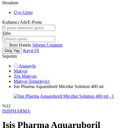
Hesabım
Üye Girişi
Kullanıcı Adı/E-Posta
Şifre
Beni Hatırla
Şifremi Unuttum
Kayıt Ol
Giriş Yap
Sepetim
Anasayfa
Makyaj
Ten Makyajı
Makyaj Temizleyici
Isis Pharma Aquaruboril Micellar Solution 400 ml
%
12
ISISPHARMA
Isis Pharma Aquaruboril