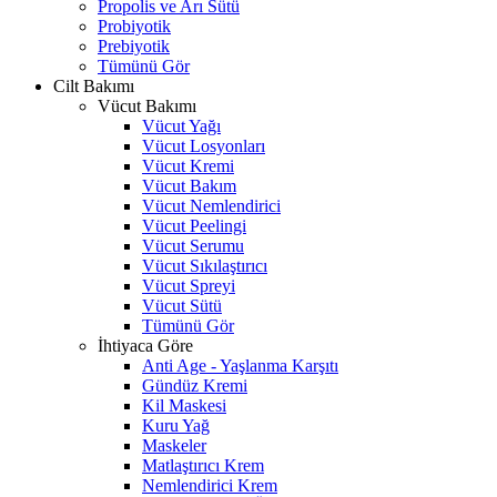
Propolis ve Arı Sütü
Probiyotik
Prebiyotik
Tümünü Gör
Cilt Bakımı
Vücut Bakımı
Vücut Yağı
Vücut Losyonları
Vücut Kremi
Vücut Bakım
Vücut Nemlendirici
Vücut Peelingi
Vücut Serumu
Vücut Sıkılaştırıcı
Vücut Spreyi
Vücut Sütü
Tümünü Gör
İhtiyaca Göre
Anti Age - Yaşlanma Karşıtı
Gündüz Kremi
Kil Maskesi
Kuru Yağ
Maskeler
Matlaştırıcı Krem
Nemlendirici Krem