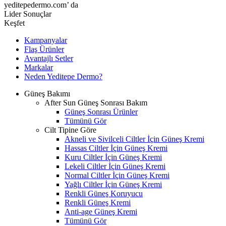
yeditepedermo.com’ da
Lider Sonuçlar
Keşfet
Kampanyalar
Flaş Ürünler
Avantajlı Setler
Markalar
Neden
Yeditepe
Dermo?
Güneş Bakımı
After Sun Güneş Sonrası Bakım
Güneş Sonrası Ürünler
Tümünü Gör
Cilt Tipine Göre
Akneli ve Sivilceli Ciltler İçin Güneş Kremi
Hassas Ciltler İçin Güneş Kremi
Kuru Ciltler İçin Güneş Kremi
Lekeli Ciltler İçin Güneş Kremi
Normal Ciltler İçin Güneş Kremi
Yağlı Ciltler İçin Güneş Kremi
Renkli Güneş Koruyucu
Renkli Güneş Kremi
Anti-age Güneş Kremi
Tümünü Gör