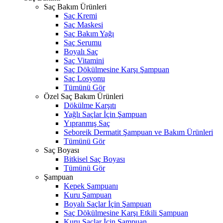
Saç Bakım Ürünleri
Saç Kremi
Saç Maskesi
Saç Bakım Yağı
Saç Serumu
Boyalı Saç
Saç Vitamini
Saç Dökülmesine Karşı Şampuan
Saç Losyonu
Tümünü Gör
Özel Saç Bakım Ürünleri
Dökülme Karşıtı
Yağlı Saçlar İçin Şampuan
Yıpranmış Saç
Seboreik Dermatit Şampuan ve Bakım Ürünleri
Tümünü Gör
Saç Boyası
Bitkisel Saç Boyası
Tümünü Gör
Şampuan
Kepek Şampuanı
Kuru Şampuan
Boyalı Saçlar İçin Şampuan
Saç Dökülmesine Karşı Etkili Şampuan
Kuru Saçlar İçin Şampuan