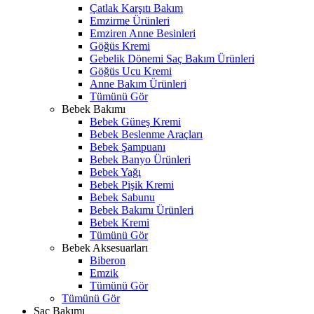
Çatlak Karşıtı Bakım
Emzirme Ürünleri
Emziren Anne Besinleri
Göğüs Kremi
Gebelik Dönemi Saç Bakım Ürünleri
Göğüs Ucu Kremi
Anne Bakım Ürünleri
Tümünü Gör
Bebek Bakımı
Bebek Güneş Kremi
Bebek Beslenme Araçları
Bebek Şampuanı
Bebek Banyo Ürünleri
Bebek Yağı
Bebek Pişik Kremi
Bebek Sabunu
Bebek Bakımı Ürünleri
Bebek Kremi
Tümünü Gör
Bebek Aksesuarları
Biberon
Emzik
Tümünü Gör
Tümünü Gör
Saç Bakımı