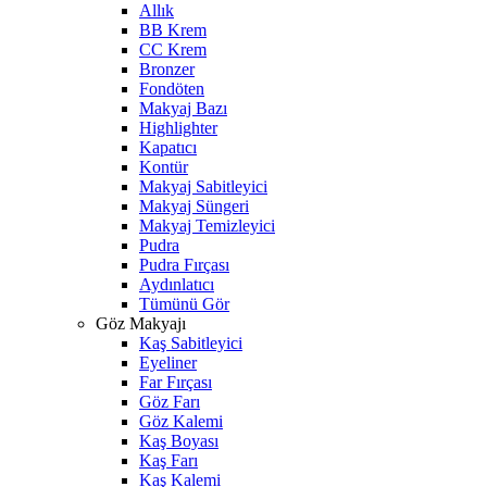
Allık
BB Krem
CC Krem
Bronzer
Fondöten
Makyaj Bazı
Highlighter
Kapatıcı
Kontür
Makyaj Sabitleyici
Makyaj Süngeri
Makyaj Temizleyici
Pudra
Pudra Fırçası
Aydınlatıcı
Tümünü Gör
Göz Makyajı
Kaş Sabitleyici
Eyeliner
Far Fırçası
Göz Farı
Göz Kalemi
Kaş Boyası
Kaş Farı
Kaş Kalemi