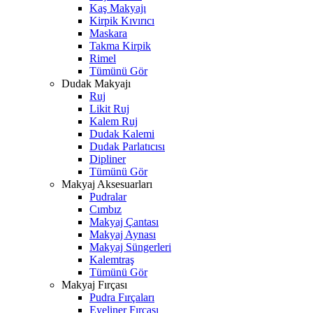
Kaş Makyajı
Kirpik Kıvırıcı
Maskara
Takma Kirpik
Rimel
Tümünü Gör
Dudak Makyajı
Ruj
Likit Ruj
Kalem Ruj
Dudak Kalemi
Dudak Parlatıcısı
Dipliner
Tümünü Gör
Makyaj Aksesuarları
Pudralar
Cımbız
Makyaj Çantası
Makyaj Aynası
Makyaj Süngerleri
Kalemtraş
Tümünü Gör
Makyaj Fırçası
Pudra Fırçaları
Eyeliner Fırçası