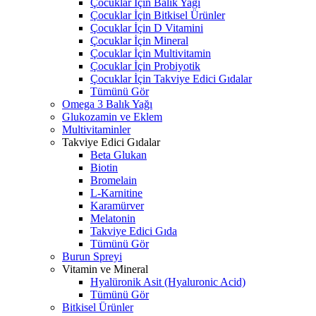
Çocuklar İçin Balık Yağı
Çocuklar İçin Bitkisel Ürünler
Çocuklar İçin D Vitamini
Çocuklar İçin Mineral
Çocuklar İçin Multivitamin
Çocuklar İçin Probiyotik
Çocuklar İçin Takviye Edici Gıdalar
Tümünü Gör
Omega 3 Balık Yağı
Glukozamin ve Eklem
Multivitaminler
Takviye Edici Gıdalar
Beta Glukan
Biotin
Bromelain
L-Karnitine
Karamürver
Melatonin
Takviye Edici Gıda
Tümünü Gör
Burun Spreyi
Vitamin ve Mineral
Hyalüronik Asit (Hyaluronic Acid)
Tümünü Gör
Bitkisel Ürünler