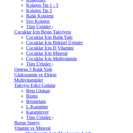
Kolajen Tip 1 - 3
Kolajen Tip 2
Balık Kolajeni
Sıvı Kolajen
Tüm Ürünler
Çocuklar İçin Besin Takviyesi
Çocuklar İçin Balık Yağı
Çocuklar İçin Bitkisel Ürünler
Çocuklar İçin D Vitamini
Çocuklar İçin Mineral
Çocuklar İçin Multivitamin
Tüm Ürünler
Omega 3 Balık Yağı
Glukozamin ve Eklem
Multivitaminler
Takviye Edici Gıdalar
Beta Glukan
Biotin
Bromelain
L-Karnitine
Karamürver
Tüm Ürünler
Burun Spreyi
Vitamin ve Mineral