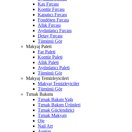
Kaş Fırçası
Kontür Fırçası
Kapatıcı Fırçası
Fondöten Fırçası
Allık Fırçası
Aydınlatıcı Fırçası
Detay Fırçası
Tümünü Gör
Makyaj Paleti
Far Paleti
Kontür Paleti
Allık Paleti
Aydınlatıcı Paleti
Tümünü Gör
Makyaj Temizleyicileri
Makyaj Temizleyiciler
Tümünü Gör
Tırnak Bakımı
Tırnak Bakım Yağı
Tırnak Bakım Ürünleri
Tırnak Güçlendirici
Tırnak Makyajı
Oje
Nail Art
Aseton