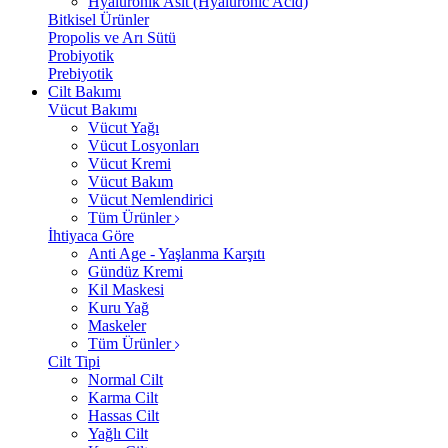
Hyalüronik Asit (Hyaluronic Acid)
Bitkisel Ürünler
Propolis ve Arı Sütü
Probiyotik
Prebiyotik
Cilt Bakımı
Vücut Bakımı
Vücut Yağı
Vücut Losyonları
Vücut Kremi
Vücut Bakım
Vücut Nemlendirici
Tüm Ürünler
İhtiyaca Göre
Anti Age - Yaşlanma Karşıtı
Gündüz Kremi
Kil Maskesi
Kuru Yağ
Maskeler
Tüm Ürünler
Cilt Tipi
Normal Cilt
Karma Cilt
Hassas Cilt
Yağlı Cilt