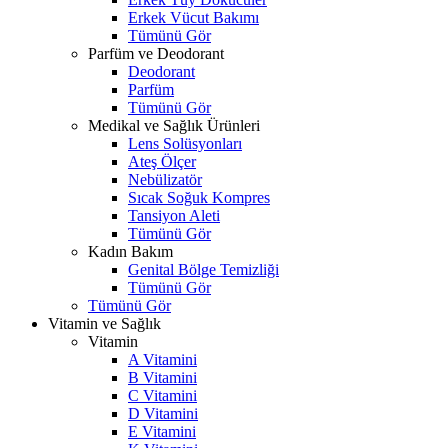
Erkek Vücut Bakımı
Tümünü Gör
Parfüm ve Deodorant
Deodorant
Parfüm
Tümünü Gör
Medikal ve Sağlık Ürünleri
Lens Solüsyonları
Ateş Ölçer
Nebülizatör
Sıcak Soğuk Kompres
Tansiyon Aleti
Tümünü Gör
Kadın Bakım
Genital Bölge Temizliği
Tümünü Gör
Tümünü Gör
Vitamin ve Sağlık
Vitamin
A Vitamini
B Vitamini
C Vitamini
D Vitamini
E Vitamini