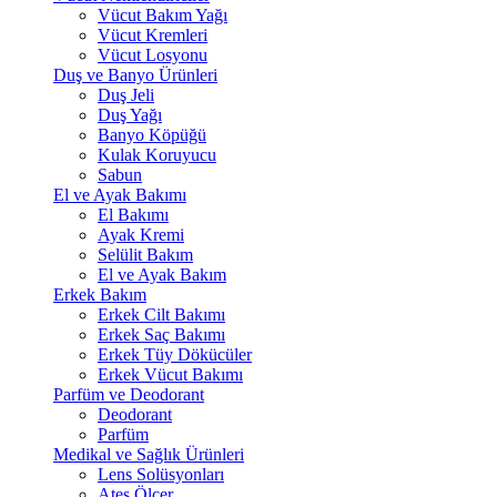
Vücut Bakım Yağı
Vücut Kremleri
Vücut Losyonu
Duş ve Banyo Ürünleri
Duş Jeli
Duş Yağı
Banyo Köpüğü
Kulak Koruyucu
Sabun
El ve Ayak Bakımı
El Bakımı
Ayak Kremi
Selülit Bakım
El ve Ayak Bakım
Erkek Bakım
Erkek Cilt Bakımı
Erkek Saç Bakımı
Erkek Tüy Dökücüler
Erkek Vücut Bakımı
Parfüm ve Deodorant
Deodorant
Parfüm
Medikal ve Sağlık Ürünleri
Lens Solüsyonları
Ateş Ölçer