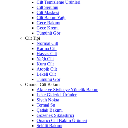
Cilt Temizleme Ürünleri
Cilt Serumu
Cilt Maskesi
Cilt Bakım Yağı
Gece Bakımı
Gece Kremi
Tümünü Gör
Cilt Tipi
Normal Cilt
Karma Cilt
Hassas Cilt
Yağlı Cilt
Kuru Cilt
Atopik Cilt
Lekeli Cilt
Tümünü Gör
Onarıcı Cilt Bakımı
Akne ve Sivilceye Yönelik Bakım
Leke Giderici Ürünler
Siyah Nokta
Termal Su
Çatlak Bakımı
Gözenek Sıkılaştırıcı
Onarıcı Cilt Bakım Ürünleri
Selülit Bakımı