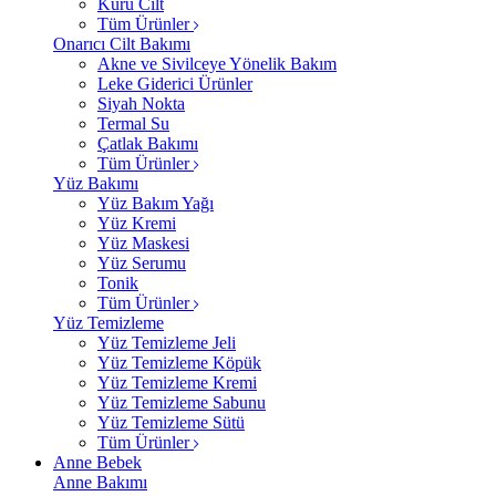
Kuru Cilt
Tüm Ürünler
Onarıcı Cilt Bakımı
Akne ve Sivilceye Yönelik Bakım
Leke Giderici Ürünler
Siyah Nokta
Termal Su
Çatlak Bakımı
Tüm Ürünler
Yüz Bakımı
Yüz Bakım Yağı
Yüz Kremi
Yüz Maskesi
Yüz Serumu
Tonik
Tüm Ürünler
Yüz Temizleme
Yüz Temizleme Jeli
Yüz Temizleme Köpük
Yüz Temizleme Kremi
Yüz Temizleme Sabunu
Yüz Temizleme Sütü
Tüm Ürünler
Anne Bebek
Anne Bakımı