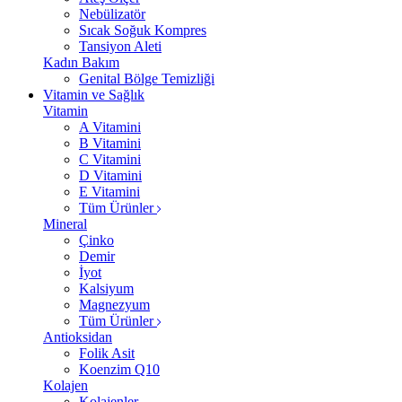
Nebülizatör
Sıcak Soğuk Kompres
Tansiyon Aleti
Kadın Bakım
Genital Bölge Temizliği
Vitamin ve Sağlık
Vitamin
A Vitamini
B Vitamini
C Vitamini
D Vitamini
E Vitamini
Tüm Ürünler
Mineral
Çinko
Demir
İyot
Kalsiyum
Magnezyum
Tüm Ürünler
Antioksidan
Folik Asit
Koenzim Q10
Kolajen
Kolajenler