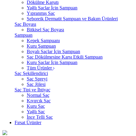
Dökülme Karşıtı
Yağlı Saçlar İçin Şampuan
Yıpranmış Saç
Seboreik Dermatit Şampuan ve Bakım Ürünleri
Saç Boyası
Bitkisel Saç Boyası
Şampuan
Kepek Şampuanı
Kuru Şampuan
Boyalı Saçlar İçin Şampuan
Saç Dökülmesine Karşı Etkili Şampuan
Kuru Saçlar İçin Şampuan
Tüm Ürünler
Saç Şekillendirici
Saç Spreyi
Saç Jölesi
Saç Tipi ve İhtiyaç
Normal Saç
Kıvırcık Saç
Kuru Saç
Yağlı Saç
İnce Telli Saç
Fırsat Ürünler