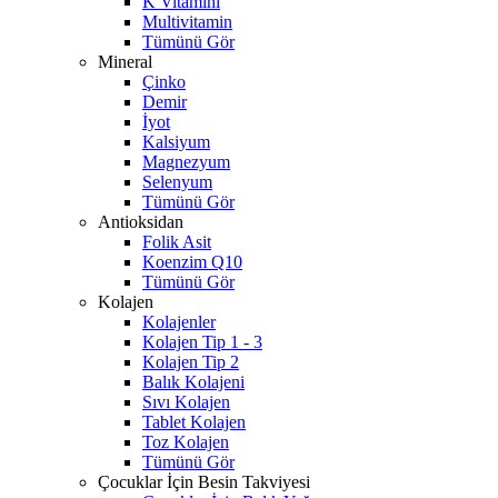
K Vitamini
Multivitamin
Tümünü Gör
Mineral
Çinko
Demir
İyot
Kalsiyum
Magnezyum
Selenyum
Tümünü Gör
Antioksidan
Folik Asit
Koenzim Q10
Tümünü Gör
Kolajen
Kolajenler
Kolajen Tip 1 - 3
Kolajen Tip 2
Balık Kolajeni
Sıvı Kolajen
Tablet Kolajen
Toz Kolajen
Tümünü Gör
Çocuklar İçin Besin Takviyesi