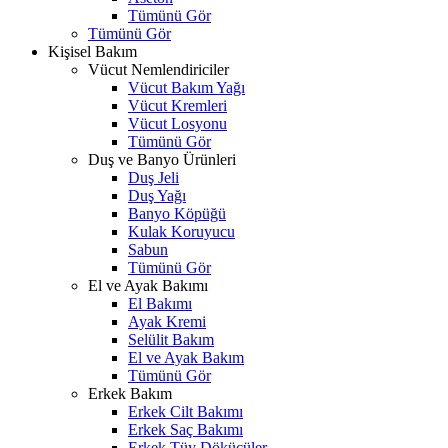
Tümünü Gör
Tümünü Gör
Kişisel Bakım
Vücut Nemlendiriciler
Vücut Bakım Yağı
Vücut Kremleri
Vücut Losyonu
Tümünü Gör
Duş ve Banyo Ürünleri
Duş Jeli
Duş Yağı
Banyo Köpüğü
Kulak Koruyucu
Sabun
Tümünü Gör
El ve Ayak Bakımı
El Bakımı
Ayak Kremi
Selülit Bakım
El ve Ayak Bakım
Tümünü Gör
Erkek Bakım
Erkek Cilt Bakımı
Erkek Saç Bakımı
Erkek Tüy Dökücüler