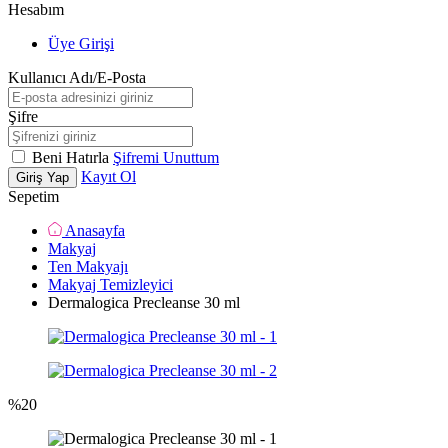
Hesabım
Üye Girişi
Kullanıcı Adı/E-Posta
Şifre
Beni Hatırla
Şifremi Unuttum
Kayıt Ol
Giriş Yap
Sepetim
Anasayfa
Makyaj
Ten Makyajı
Makyaj Temizleyici
Dermalogica Precleanse 30 ml
%
20