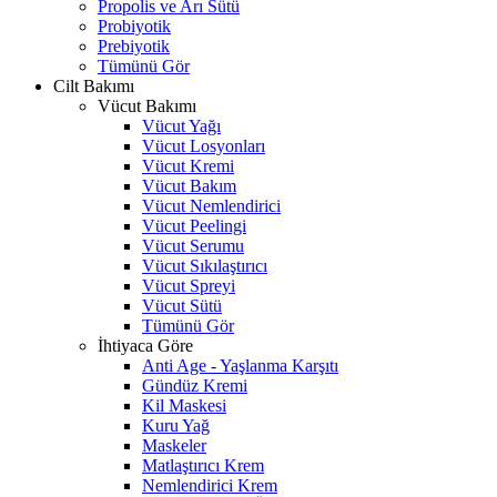
Propolis ve Arı Sütü
Probiyotik
Prebiyotik
Tümünü Gör
Cilt Bakımı
Vücut Bakımı
Vücut Yağı
Vücut Losyonları
Vücut Kremi
Vücut Bakım
Vücut Nemlendirici
Vücut Peelingi
Vücut Serumu
Vücut Sıkılaştırıcı
Vücut Spreyi
Vücut Sütü
Tümünü Gör
İhtiyaca Göre
Anti Age - Yaşlanma Karşıtı
Gündüz Kremi
Kil Maskesi
Kuru Yağ
Maskeler
Matlaştırıcı Krem
Nemlendirici Krem