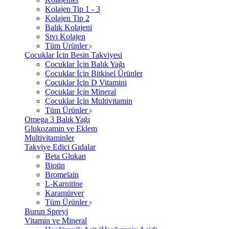
Kolajen Tip 1 - 3
Kolajen Tip 2
Balık Kolajeni
Sıvı Kolajen
Tüm Ürünler
Çocuklar İçin Besin Takviyesi
Çocuklar İçin Balık Yağı
Çocuklar İçin Bitkisel Ürünler
Çocuklar İçin D Vitamini
Çocuklar İçin Mineral
Çocuklar İçin Multivitamin
Tüm Ürünler
Omega 3 Balık Yağı
Glukozamin ve Eklem
Multivitaminler
Takviye Edici Gıdalar
Beta Glukan
Biotin
Bromelain
L-Karnitine
Karamürver
Tüm Ürünler
Burun Spreyi
Vitamin ve Mineral