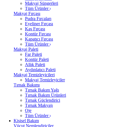
Makyaj Süngerleri
Tüm Ürünler
Makyaj Fırçası
Pudra Fırçaları
Eyeliner Fırçası
Kaş Fırçası
Kontür Fırçası
Kapatıcı Fırçası
Tüm Ürünler
Makyaj Paleti
Far Paleti
Kontür Paleti
Allık Paleti
Aydınlatıcı Paleti
Makyaj Temizleyicileri
Makyaj Temizleyiciler
Tırnak Bakımı
Tırnak Bakım Yağı
Tırnak Bakım Ürünleri
Tırnak Güçlendirici
Tırnak Makyajı
Oje
Tüm Ürünler
Kişisel Bakım
Vücut Nemlendiriciler