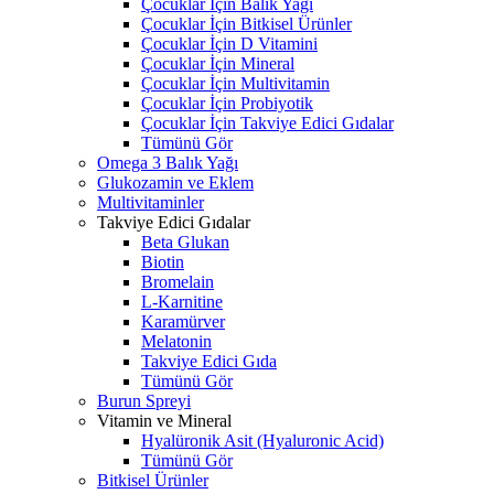
Çocuklar İçin Balık Yağı
Çocuklar İçin Bitkisel Ürünler
Çocuklar İçin D Vitamini
Çocuklar İçin Mineral
Çocuklar İçin Multivitamin
Çocuklar İçin Probiyotik
Çocuklar İçin Takviye Edici Gıdalar
Tümünü Gör
Omega 3 Balık Yağı
Glukozamin ve Eklem
Multivitaminler
Takviye Edici Gıdalar
Beta Glukan
Biotin
Bromelain
L-Karnitine
Karamürver
Melatonin
Takviye Edici Gıda
Tümünü Gör
Burun Spreyi
Vitamin ve Mineral
Hyalüronik Asit (Hyaluronic Acid)
Tümünü Gör
Bitkisel Ürünler