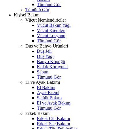
Tümünü Gör
Tümünü Gör
Kişisel Bakım
Vücut Nemlendiriciler
Vücut Bakım Yağı
Vücut Kremleri
Vücut Losyonu
Tümünü Gör
Duş ve Banyo Ürünleri
Duş Jeli
Duş Yağı
Banyo Köpüğü
Kulak Koruyucu
Sabun
Tümünü Gör
El ve Ayak Bakımı
El Bakımı
Ayak Kremi
Selülit Bakım
El ve Ayak Bakım
Tümünü Gör
Erkek Bakım
Erkek Cilt Bakımı
Erkek Saç Bakımı
Erkek Tüy Dökücüler