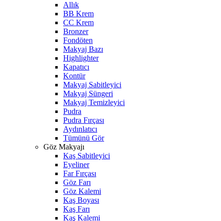
Allık
BB Krem
CC Krem
Bronzer
Fondöten
Makyaj Bazı
Highlighter
Kapatıcı
Kontür
Makyaj Sabitleyici
Makyaj Süngeri
Makyaj Temizleyici
Pudra
Pudra Fırçası
Aydınlatıcı
Tümünü Gör
Göz Makyajı
Kaş Sabitleyici
Eyeliner
Far Fırçası
Göz Farı
Göz Kalemi
Kaş Boyası
Kaş Farı
Kaş Kalemi