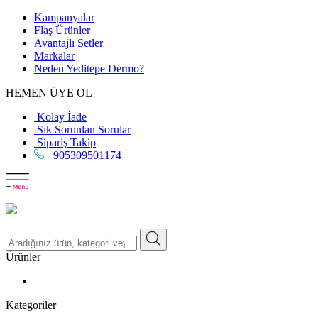
Kampanyalar
Flaş Ürünler
Avantajlı Setler
Markalar
Neden
Yeditepe
Dermo?
HEMEN ÜYE OL
Kolay İade
Sık Sorunlan Sorular
Sipariş Takip
+905309501174
Ürünler
Kategoriler