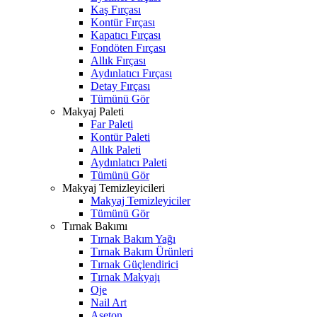
Kaş Fırçası
Kontür Fırçası
Kapatıcı Fırçası
Fondöten Fırçası
Allık Fırçası
Aydınlatıcı Fırçası
Detay Fırçası
Tümünü Gör
Makyaj Paleti
Far Paleti
Kontür Paleti
Allık Paleti
Aydınlatıcı Paleti
Tümünü Gör
Makyaj Temizleyicileri
Makyaj Temizleyiciler
Tümünü Gör
Tırnak Bakımı
Tırnak Bakım Yağı
Tırnak Bakım Ürünleri
Tırnak Güçlendirici
Tırnak Makyajı
Oje
Nail Art
Aseton