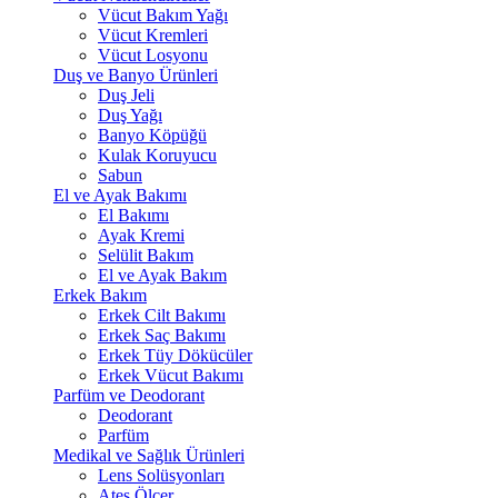
Vücut Bakım Yağı
Vücut Kremleri
Vücut Losyonu
Duş ve Banyo Ürünleri
Duş Jeli
Duş Yağı
Banyo Köpüğü
Kulak Koruyucu
Sabun
El ve Ayak Bakımı
El Bakımı
Ayak Kremi
Selülit Bakım
El ve Ayak Bakım
Erkek Bakım
Erkek Cilt Bakımı
Erkek Saç Bakımı
Erkek Tüy Dökücüler
Erkek Vücut Bakımı
Parfüm ve Deodorant
Deodorant
Parfüm
Medikal ve Sağlık Ürünleri
Lens Solüsyonları
Ateş Ölçer