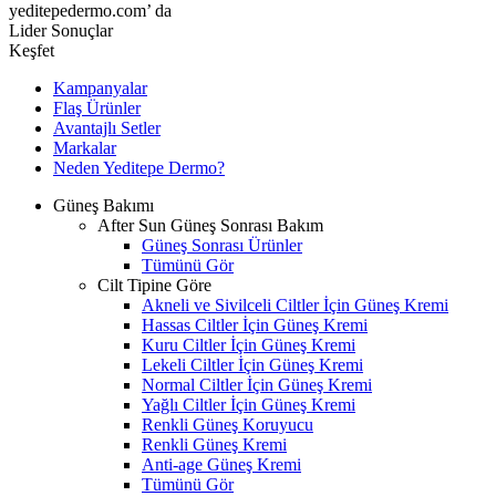
yeditepedermo.com’ da
Lider Sonuçlar
Keşfet
Kampanyalar
Flaş Ürünler
Avantajlı Setler
Markalar
Neden
Yeditepe
Dermo?
Güneş Bakımı
After Sun Güneş Sonrası Bakım
Güneş Sonrası Ürünler
Tümünü Gör
Cilt Tipine Göre
Akneli ve Sivilceli Ciltler İçin Güneş Kremi
Hassas Ciltler İçin Güneş Kremi
Kuru Ciltler İçin Güneş Kremi
Lekeli Ciltler İçin Güneş Kremi
Normal Ciltler İçin Güneş Kremi
Yağlı Ciltler İçin Güneş Kremi
Renkli Güneş Koruyucu
Renkli Güneş Kremi
Anti-age Güneş Kremi
Tümünü Gör