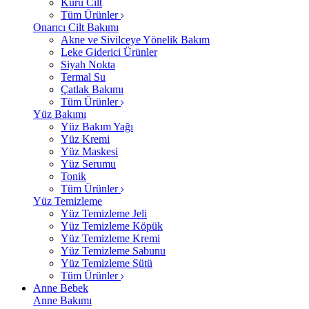
Kuru Cilt
Tüm Ürünler
Onarıcı Cilt Bakımı
Akne ve Sivilceye Yönelik Bakım
Leke Giderici Ürünler
Siyah Nokta
Termal Su
Çatlak Bakımı
Tüm Ürünler
Yüz Bakımı
Yüz Bakım Yağı
Yüz Kremi
Yüz Maskesi
Yüz Serumu
Tonik
Tüm Ürünler
Yüz Temizleme
Yüz Temizleme Jeli
Yüz Temizleme Köpük
Yüz Temizleme Kremi
Yüz Temizleme Sabunu
Yüz Temizleme Sütü
Tüm Ürünler
Anne Bebek
Anne Bakımı