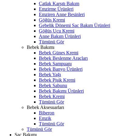
Çatlak Karşıtı Bakım
Emzirme Ürünleri
Emziren Anne Besinleri
Göğüs Kremi
Gebelik Dönemi Saç Bakım Ürünleri
Göğüs Ucu Kremi
Anne Bakım Ürünleri
Tümünü Gör
Bebek Bakımı
Bebek Güneş Kremi
Bebek Beslenme Araçları
Bebek Şampuanı
Bebek Banyo Ürünleri
Bebek Yağı
Bebek Pişik Kremi
Bebek Sabunu
Bebek Bakımı Ürünleri
Bebek Kremi
Tümünü Gör
Bebek Aksesuarları
Biberon
Emzik
Tümünü Gör
Tümünü Gör
Saç Bakımı