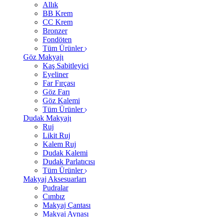
Allık
BB Krem
CC Krem
Bronzer
Fondöten
Tüm Ürünler
Göz Makyajı
Kaş Sabitleyici
Eyeliner
Far Fırçası
Göz Farı
Göz Kalemi
Tüm Ürünler
Dudak Makyajı
Ruj
Likit Ruj
Kalem Ruj
Dudak Kalemi
Dudak Parlatıcısı
Tüm Ürünler
Makyaj Aksesuarları
Pudralar
Cımbız
Makyaj Çantası
Makyaj Aynası