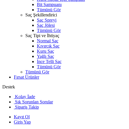
Bit Şampuanı
Tümünü Gör
Saç Şekillendirici
Saç Spreyi
Saç Jölesi
Tümünü Gör
Saç Tipi ve İhtiyaç
Normal Saç
Kıvırcık Saç
Kuru Saç
Yağlı Saç
İnce Telli Saç
Tümünü Gör
Tümünü Gör
Fırsat Ürünler
Destek
Kolay İade
Sık Sorunlan Sorular
Sipariş Takip
Kayıt Ol
Giriş Yap