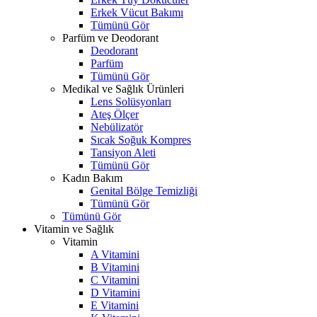
Erkek Vücut Bakımı
Tümünü Gör
Parfüm ve Deodorant
Deodorant
Parfüm
Tümünü Gör
Medikal ve Sağlık Ürünleri
Lens Solüsyonları
Ateş Ölçer
Nebülizatör
Sıcak Soğuk Kompres
Tansiyon Aleti
Tümünü Gör
Kadın Bakım
Genital Bölge Temizliği
Tümünü Gör
Tümünü Gör
Vitamin ve Sağlık
Vitamin
A Vitamini
B Vitamini
C Vitamini
D Vitamini
E Vitamini