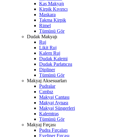
Kaş Makyajı
Kirpik Kıvırıcı
Maskara
Takma Kirpik
Rimel
Tümünü Gör
Dudak Makyajı
Ruj
Likit Ruj
Kalem Ruj
Dudak Kalemi
Dudak Parlatıcısı
Dipliner
Tümünü Gör
Makyaj Aksesuarları
Pudralar
Cımbız
Makyaj Çantası
Makyaj Aynası
Makyaj Süngerleri
Kalemtraş
Tümünü Gör
Makyaj Fırçası
Pudra Fırçaları
Eyeliner Fırçası