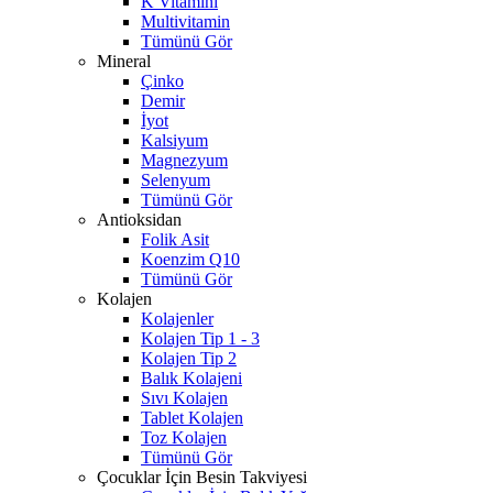
K Vitamini
Multivitamin
Tümünü Gör
Mineral
Çinko
Demir
İyot
Kalsiyum
Magnezyum
Selenyum
Tümünü Gör
Antioksidan
Folik Asit
Koenzim Q10
Tümünü Gör
Kolajen
Kolajenler
Kolajen Tip 1 - 3
Kolajen Tip 2
Balık Kolajeni
Sıvı Kolajen
Tablet Kolajen
Toz Kolajen
Tümünü Gör
Çocuklar İçin Besin Takviyesi