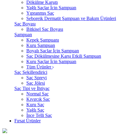
Dökülme Karşıtı
Yağlı Saçlar İçin Şampuan
Yıpranmış Saç
Seboreik Dermatit Şampuan ve Bakım Ürünleri
Saç Boyası
Bitkisel Saç Boyası
Şampuan
Kepek Şampuanı
Kuru Şampuan
Boyalı Saçlar İçin Şampuan
Saç Dökülmesine Karşı Etkili Şampuan
Kuru Saçlar İçin Şampuan
Tüm Ürünler
Saç Şekillendirici
Saç Spreyi
Saç Jölesi
Saç Tipi ve İhtiyaç
Normal Saç
Kıvırcık Saç
Kuru Saç
Yağlı Saç
İnce Telli Saç
Fırsat Ürünler