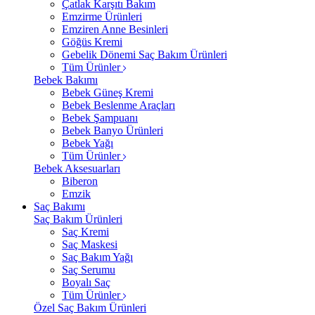
Çatlak Karşıtı Bakım
Emzirme Ürünleri
Emziren Anne Besinleri
Göğüs Kremi
Gebelik Dönemi Saç Bakım Ürünleri
Tüm Ürünler
Bebek Bakımı
Bebek Güneş Kremi
Bebek Beslenme Araçları
Bebek Şampuanı
Bebek Banyo Ürünleri
Bebek Yağı
Tüm Ürünler
Bebek Aksesuarları
Biberon
Emzik
Saç Bakımı
Saç Bakım Ürünleri
Saç Kremi
Saç Maskesi
Saç Bakım Yağı
Saç Serumu
Boyalı Saç
Tüm Ürünler
Özel Saç Bakım Ürünleri