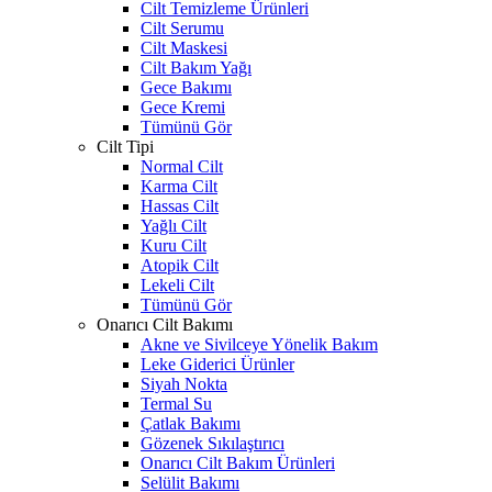
Cilt Temizleme Ürünleri
Cilt Serumu
Cilt Maskesi
Cilt Bakım Yağı
Gece Bakımı
Gece Kremi
Tümünü Gör
Cilt Tipi
Normal Cilt
Karma Cilt
Hassas Cilt
Yağlı Cilt
Kuru Cilt
Atopik Cilt
Lekeli Cilt
Tümünü Gör
Onarıcı Cilt Bakımı
Akne ve Sivilceye Yönelik Bakım
Leke Giderici Ürünler
Siyah Nokta
Termal Su
Çatlak Bakımı
Gözenek Sıkılaştırıcı
Onarıcı Cilt Bakım Ürünleri
Selülit Bakımı