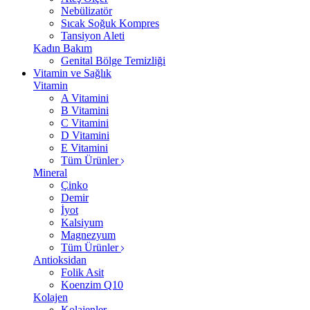
Nebülizatör
Sıcak Soğuk Kompres
Tansiyon Aleti
Kadın Bakım
Genital Bölge Temizliği
Vitamin ve Sağlık
Vitamin
A Vitamini
B Vitamini
C Vitamini
D Vitamini
E Vitamini
Tüm Ürünler
Mineral
Çinko
Demir
İyot
Kalsiyum
Magnezyum
Tüm Ürünler
Antioksidan
Folik Asit
Koenzim Q10
Kolajen
Kolajenler