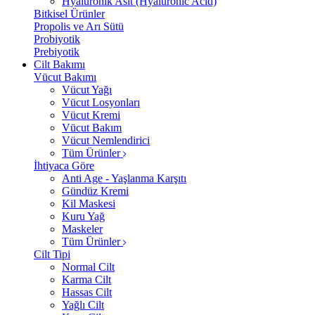
Hyalüronik Asit (Hyaluronic Acid)
Bitkisel Ürünler
Propolis ve Arı Sütü
Probiyotik
Prebiyotik
Cilt Bakımı
Vücut Bakımı
Vücut Yağı
Vücut Losyonları
Vücut Kremi
Vücut Bakım
Vücut Nemlendirici
Tüm Ürünler
İhtiyaca Göre
Anti Age - Yaşlanma Karşıtı
Gündüz Kremi
Kil Maskesi
Kuru Yağ
Maskeler
Tüm Ürünler
Cilt Tipi
Normal Cilt
Karma Cilt
Hassas Cilt
Yağlı Cilt