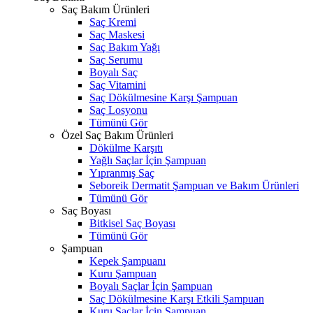
Saç Bakım Ürünleri
Saç Kremi
Saç Maskesi
Saç Bakım Yağı
Saç Serumu
Boyalı Saç
Saç Vitamini
Saç Dökülmesine Karşı Şampuan
Saç Losyonu
Tümünü Gör
Özel Saç Bakım Ürünleri
Dökülme Karşıtı
Yağlı Saçlar İçin Şampuan
Yıpranmış Saç
Seboreik Dermatit Şampuan ve Bakım Ürünleri
Tümünü Gör
Saç Boyası
Bitkisel Saç Boyası
Tümünü Gör
Şampuan
Kepek Şampuanı
Kuru Şampuan
Boyalı Saçlar İçin Şampuan
Saç Dökülmesine Karşı Etkili Şampuan
Kuru Saçlar İçin Şampuan