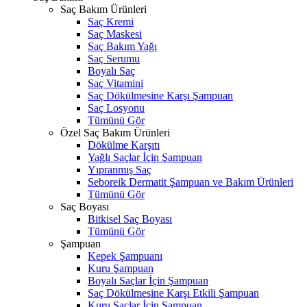
Saç Bakım Ürünleri
Saç Kremi
Saç Maskesi
Saç Bakım Yağı
Saç Serumu
Boyalı Saç
Saç Vitamini
Saç Dökülmesine Karşı Şampuan
Saç Losyonu
Tümünü Gör
Özel Saç Bakım Ürünleri
Dökülme Karşıtı
Yağlı Saçlar İçin Şampuan
Yıpranmış Saç
Seboreik Dermatit Şampuan ve Bakım Ürünleri
Tümünü Gör
Saç Boyası
Bitkisel Saç Boyası
Tümünü Gör
Şampuan
Kepek Şampuanı
Kuru Şampuan
Boyalı Saçlar İçin Şampuan
Saç Dökülmesine Karşı Etkili Şampuan
Kuru Saçlar İçin Şampuan