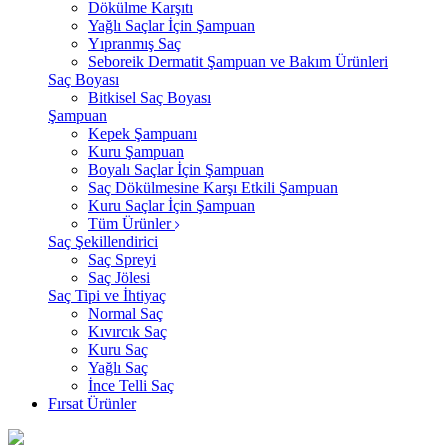
Dökülme Karşıtı
Yağlı Saçlar İçin Şampuan
Yıpranmış Saç
Seboreik Dermatit Şampuan ve Bakım Ürünleri
Saç Boyası
Bitkisel Saç Boyası
Şampuan
Kepek Şampuanı
Kuru Şampuan
Boyalı Saçlar İçin Şampuan
Saç Dökülmesine Karşı Etkili Şampuan
Kuru Saçlar İçin Şampuan
Tüm Ürünler
Saç Şekillendirici
Saç Spreyi
Saç Jölesi
Saç Tipi ve İhtiyaç
Normal Saç
Kıvırcık Saç
Kuru Saç
Yağlı Saç
İnce Telli Saç
Fırsat Ürünler