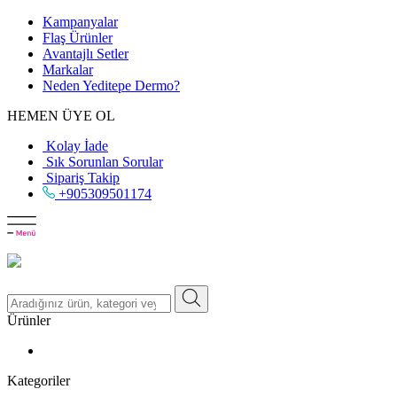
Kampanyalar
Flaş Ürünler
Avantajlı Setler
Markalar
Neden
Yeditepe
Dermo?
HEMEN ÜYE OL
Kolay İade
Sık Sorunlan Sorular
Sipariş Takip
+905309501174
Ürünler
Kategoriler