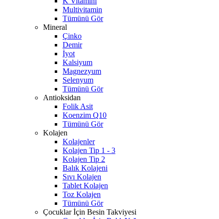
K Vitamini
Multivitamin
Tümünü Gör
Mineral
Çinko
Demir
İyot
Kalsiyum
Magnezyum
Selenyum
Tümünü Gör
Antioksidan
Folik Asit
Koenzim Q10
Tümünü Gör
Kolajen
Kolajenler
Kolajen Tip 1 - 3
Kolajen Tip 2
Balık Kolajeni
Sıvı Kolajen
Tablet Kolajen
Toz Kolajen
Tümünü Gör
Çocuklar İçin Besin Takviyesi