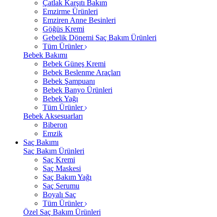
Çatlak Karşıtı Bakım
Emzirme Ürünleri
Emziren Anne Besinleri
Göğüs Kremi
Gebelik Dönemi Saç Bakım Ürünleri
Tüm Ürünler
Bebek Bakımı
Bebek Güneş Kremi
Bebek Beslenme Araçları
Bebek Şampuanı
Bebek Banyo Ürünleri
Bebek Yağı
Tüm Ürünler
Bebek Aksesuarları
Biberon
Emzik
Saç Bakımı
Saç Bakım Ürünleri
Saç Kremi
Saç Maskesi
Saç Bakım Yağı
Saç Serumu
Boyalı Saç
Tüm Ürünler
Özel Saç Bakım Ürünleri