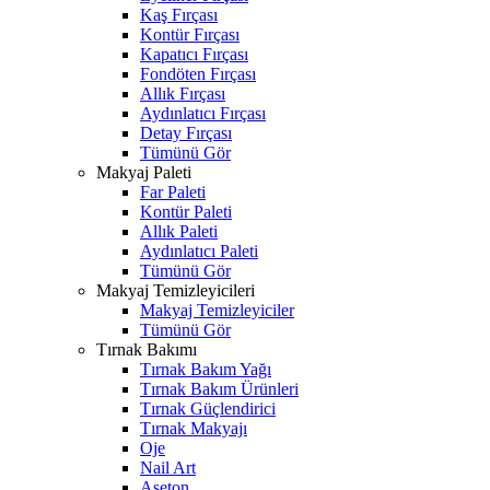
Kaş Fırçası
Kontür Fırçası
Kapatıcı Fırçası
Fondöten Fırçası
Allık Fırçası
Aydınlatıcı Fırçası
Detay Fırçası
Tümünü Gör
Makyaj Paleti
Far Paleti
Kontür Paleti
Allık Paleti
Aydınlatıcı Paleti
Tümünü Gör
Makyaj Temizleyicileri
Makyaj Temizleyiciler
Tümünü Gör
Tırnak Bakımı
Tırnak Bakım Yağı
Tırnak Bakım Ürünleri
Tırnak Güçlendirici
Tırnak Makyajı
Oje
Nail Art
Aseton