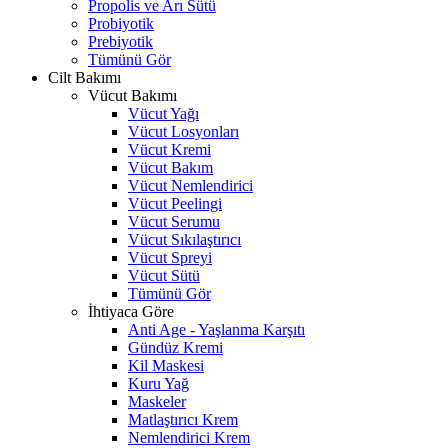
Propolis ve Arı Sütü
Probiyotik
Prebiyotik
Tümünü Gör
Cilt Bakımı
Vücut Bakımı
Vücut Yağı
Vücut Losyonları
Vücut Kremi
Vücut Bakım
Vücut Nemlendirici
Vücut Peelingi
Vücut Serumu
Vücut Sıkılaştırıcı
Vücut Spreyi
Vücut Sütü
Tümünü Gör
İhtiyaca Göre
Anti Age - Yaşlanma Karşıtı
Gündüz Kremi
Kil Maskesi
Kuru Yağ
Maskeler
Matlaştırıcı Krem
Nemlendirici Krem