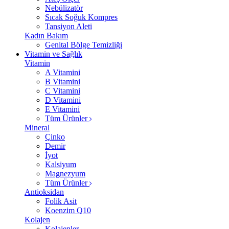
Nebülizatör
Sıcak Soğuk Kompres
Tansiyon Aleti
Kadın Bakım
Genital Bölge Temizliği
Vitamin ve Sağlık
Vitamin
A Vitamini
B Vitamini
C Vitamini
D Vitamini
E Vitamini
Tüm Ürünler
Mineral
Çinko
Demir
İyot
Kalsiyum
Magnezyum
Tüm Ürünler
Antioksidan
Folik Asit
Koenzim Q10
Kolajen
Kolajenler