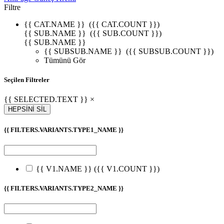
Filtre
{{ CAT.NAME }}
({{ CAT.COUNT }})
{{ SUB.NAME }}
({{ SUB.COUNT }})
{{ SUB.NAME }}
{{ SUBSUB.NAME }}
({{ SUBSUB.COUNT }})
Tümünü Gör
Seçilen Filtreler
{{ SELECTED.TEXT }} ×
HEPSİNİ SİL
{{ FILTERS.VARIANTS.TYPE1_NAME }}
{{ V1.NAME }}
({{ V1.COUNT }})
{{ FILTERS.VARIANTS.TYPE2_NAME }}