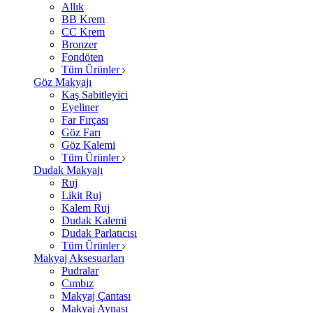
Allık
BB Krem
CC Krem
Bronzer
Fondöten
Tüm Ürünler
Göz Makyajı
Kaş Sabitleyici
Eyeliner
Far Fırçası
Göz Farı
Göz Kalemi
Tüm Ürünler
Dudak Makyajı
Ruj
Likit Ruj
Kalem Ruj
Dudak Kalemi
Dudak Parlatıcısı
Tüm Ürünler
Makyaj Aksesuarları
Pudralar
Cımbız
Makyaj Çantası
Makyaj Aynası