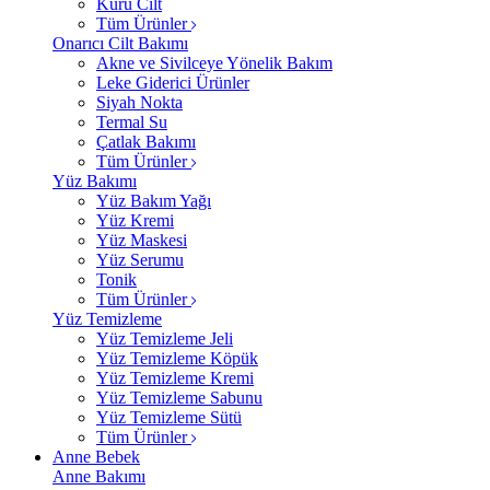
Kuru Cilt
Tüm Ürünler
Onarıcı Cilt Bakımı
Akne ve Sivilceye Yönelik Bakım
Leke Giderici Ürünler
Siyah Nokta
Termal Su
Çatlak Bakımı
Tüm Ürünler
Yüz Bakımı
Yüz Bakım Yağı
Yüz Kremi
Yüz Maskesi
Yüz Serumu
Tonik
Tüm Ürünler
Yüz Temizleme
Yüz Temizleme Jeli
Yüz Temizleme Köpük
Yüz Temizleme Kremi
Yüz Temizleme Sabunu
Yüz Temizleme Sütü
Tüm Ürünler
Anne Bebek
Anne Bakımı