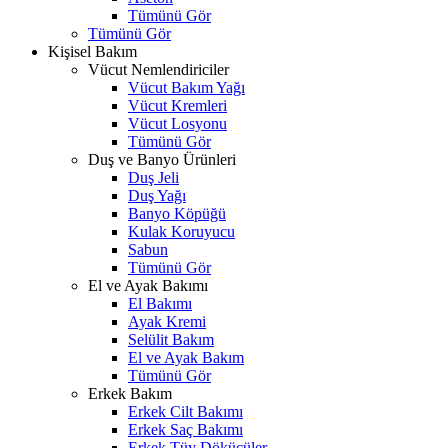
Tümünü Gör
Tümünü Gör
Kişisel Bakım
Vücut Nemlendiriciler
Vücut Bakım Yağı
Vücut Kremleri
Vücut Losyonu
Tümünü Gör
Duş ve Banyo Ürünleri
Duş Jeli
Duş Yağı
Banyo Köpüğü
Kulak Koruyucu
Sabun
Tümünü Gör
El ve Ayak Bakımı
El Bakımı
Ayak Kremi
Selülit Bakım
El ve Ayak Bakım
Tümünü Gör
Erkek Bakım
Erkek Cilt Bakımı
Erkek Saç Bakımı
Erkek Tüy Dökücüler