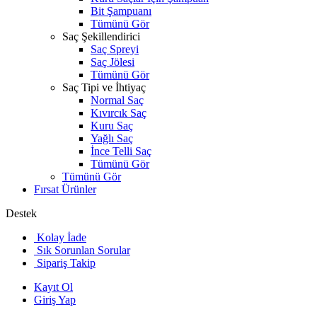
Bit Şampuanı
Tümünü Gör
Saç Şekillendirici
Saç Spreyi
Saç Jölesi
Tümünü Gör
Saç Tipi ve İhtiyaç
Normal Saç
Kıvırcık Saç
Kuru Saç
Yağlı Saç
İnce Telli Saç
Tümünü Gör
Tümünü Gör
Fırsat Ürünler
Destek
Kolay İade
Sık Sorunlan Sorular
Sipariş Takip
Kayıt Ol
Giriş Yap