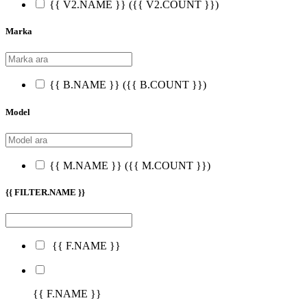
{{ V2.NAME }}
({{ V2.COUNT }})
Marka
{{ B.NAME }}
({{ B.COUNT }})
Model
{{ M.NAME }}
({{ M.COUNT }})
{{ FILTER.NAME }}
{{ F.NAME }}
{{ F.NAME }}