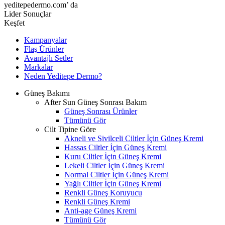
yeditepedermo.com’ da
Lider Sonuçlar
Keşfet
Kampanyalar
Flaş Ürünler
Avantajlı Setler
Markalar
Neden
Yeditepe
Dermo?
Güneş Bakımı
After Sun Güneş Sonrası Bakım
Güneş Sonrası Ürünler
Tümünü Gör
Cilt Tipine Göre
Akneli ve Sivilceli Ciltler İçin Güneş Kremi
Hassas Ciltler İçin Güneş Kremi
Kuru Ciltler İçin Güneş Kremi
Lekeli Ciltler İçin Güneş Kremi
Normal Ciltler İçin Güneş Kremi
Yağlı Ciltler İçin Güneş Kremi
Renkli Güneş Koruyucu
Renkli Güneş Kremi
Anti-age Güneş Kremi
Tümünü Gör