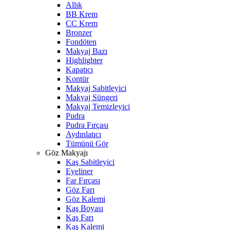
Allık
BB Krem
CC Krem
Bronzer
Fondöten
Makyaj Bazı
Highlighter
Kapatıcı
Kontür
Makyaj Sabitleyici
Makyaj Süngeri
Makyaj Temizleyici
Pudra
Pudra Fırçası
Aydınlatıcı
Tümünü Gör
Göz Makyajı
Kaş Sabitleyici
Eyeliner
Far Fırçası
Göz Farı
Göz Kalemi
Kaş Boyası
Kaş Farı
Kaş Kalemi