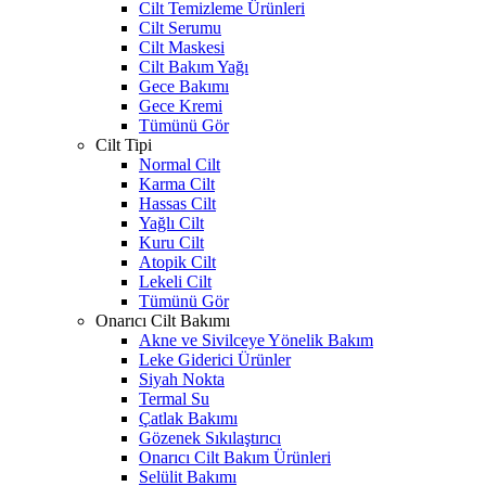
Cilt Temizleme Ürünleri
Cilt Serumu
Cilt Maskesi
Cilt Bakım Yağı
Gece Bakımı
Gece Kremi
Tümünü Gör
Cilt Tipi
Normal Cilt
Karma Cilt
Hassas Cilt
Yağlı Cilt
Kuru Cilt
Atopik Cilt
Lekeli Cilt
Tümünü Gör
Onarıcı Cilt Bakımı
Akne ve Sivilceye Yönelik Bakım
Leke Giderici Ürünler
Siyah Nokta
Termal Su
Çatlak Bakımı
Gözenek Sıkılaştırıcı
Onarıcı Cilt Bakım Ürünleri
Selülit Bakımı