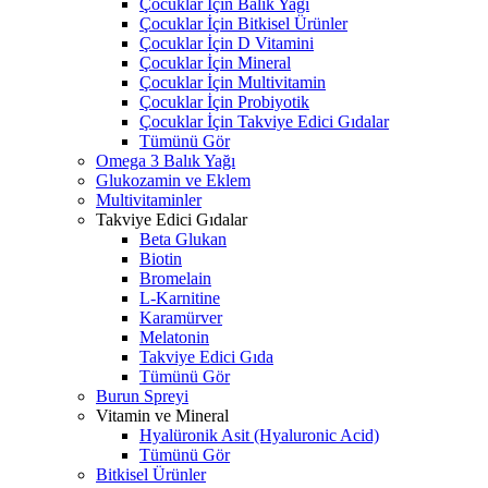
Çocuklar İçin Balık Yağı
Çocuklar İçin Bitkisel Ürünler
Çocuklar İçin D Vitamini
Çocuklar İçin Mineral
Çocuklar İçin Multivitamin
Çocuklar İçin Probiyotik
Çocuklar İçin Takviye Edici Gıdalar
Tümünü Gör
Omega 3 Balık Yağı
Glukozamin ve Eklem
Multivitaminler
Takviye Edici Gıdalar
Beta Glukan
Biotin
Bromelain
L-Karnitine
Karamürver
Melatonin
Takviye Edici Gıda
Tümünü Gör
Burun Spreyi
Vitamin ve Mineral
Hyalüronik Asit (Hyaluronic Acid)
Tümünü Gör
Bitkisel Ürünler