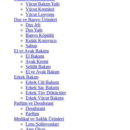
Vücut Bakım Yağı
Vücut Kremleri
Vücut Losyonu
Duş ve Banyo Ürünleri
Duş Jeli
Duş Yağı
Banyo Köpüğü
Kulak Koruyucu
Sabun
El ve Ayak Bakımı
El Bakımı
Ayak Kremi
Selülit Bakım
El ve Ayak Bakım
Erkek Bakım
Erkek Cilt Bakımı
Erkek Saç Bakımı
Erkek Tüy Dökücüler
Erkek Vücut Bakımı
Parfüm ve Deodorant
Deodorant
Parfüm
Medikal ve Sağlık Ürünleri
Lens Solüsyonları
Ateş Ölçer