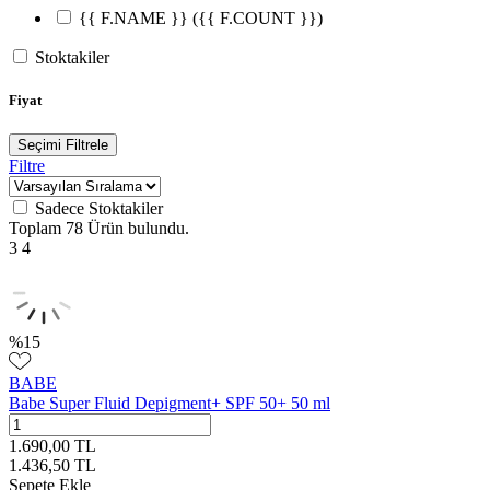
{{ F.NAME }}
({{ F.COUNT }})
Stoktakiler
Fiyat
Seçimi Filtrele
Filtre
Sadece Stoktakiler
Toplam
78 Ürün
bulundu.
3
4
%
15
BABE
Babe Super Fluid Depigment+ SPF 50+ 50 ml
1.690,00
TL
1.436,50
TL
Sepete Ekle