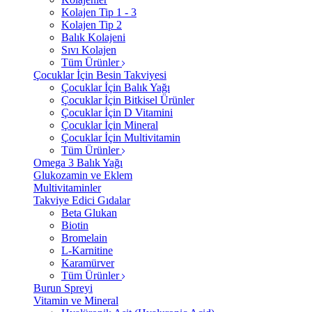
Kolajen Tip 1 - 3
Kolajen Tip 2
Balık Kolajeni
Sıvı Kolajen
Tüm Ürünler
Çocuklar İçin Besin Takviyesi
Çocuklar İçin Balık Yağı
Çocuklar İçin Bitkisel Ürünler
Çocuklar İçin D Vitamini
Çocuklar İçin Mineral
Çocuklar İçin Multivitamin
Tüm Ürünler
Omega 3 Balık Yağı
Glukozamin ve Eklem
Multivitaminler
Takviye Edici Gıdalar
Beta Glukan
Biotin
Bromelain
L-Karnitine
Karamürver
Tüm Ürünler
Burun Spreyi
Vitamin ve Mineral