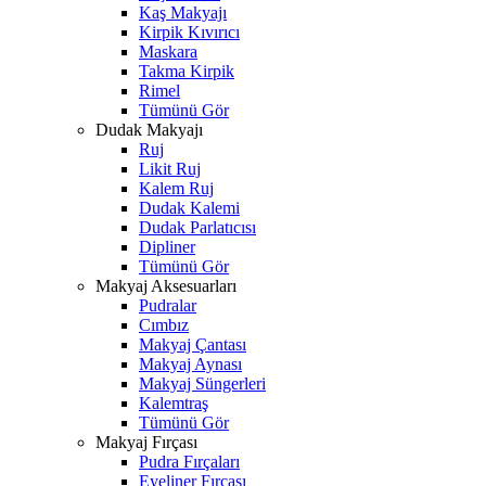
Kaş Makyajı
Kirpik Kıvırıcı
Maskara
Takma Kirpik
Rimel
Tümünü Gör
Dudak Makyajı
Ruj
Likit Ruj
Kalem Ruj
Dudak Kalemi
Dudak Parlatıcısı
Dipliner
Tümünü Gör
Makyaj Aksesuarları
Pudralar
Cımbız
Makyaj Çantası
Makyaj Aynası
Makyaj Süngerleri
Kalemtraş
Tümünü Gör
Makyaj Fırçası
Pudra Fırçaları
Eyeliner Fırçası