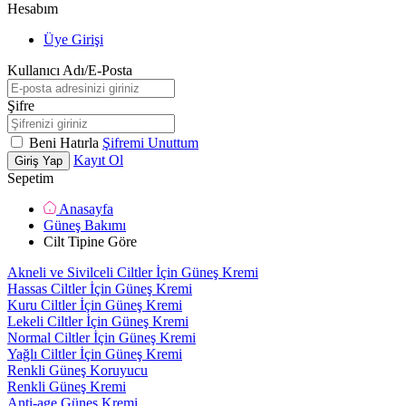
Hesabım
Üye Girişi
Kullanıcı Adı/E-Posta
Şifre
Beni Hatırla
Şifremi Unuttum
Kayıt Ol
Giriş Yap
Sepetim
Anasayfa
Güneş Bakımı
Cilt Tipine Göre
Akneli ve Sivilceli Ciltler İçin Güneş Kremi
Hassas Ciltler İçin Güneş Kremi
Kuru Ciltler İçin Güneş Kremi
Lekeli Ciltler İçin Güneş Kremi
Normal Ciltler İçin Güneş Kremi
Yağlı Ciltler İçin Güneş Kremi
Renkli Güneş Koruyucu
Renkli Güneş Kremi
Anti-age Güneş Kremi