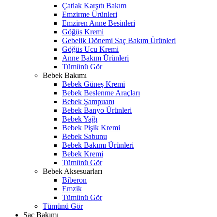
Çatlak Karşıtı Bakım
Emzirme Ürünleri
Emziren Anne Besinleri
Göğüs Kremi
Gebelik Dönemi Saç Bakım Ürünleri
Göğüs Ucu Kremi
Anne Bakım Ürünleri
Tümünü Gör
Bebek Bakımı
Bebek Güneş Kremi
Bebek Beslenme Araçları
Bebek Şampuanı
Bebek Banyo Ürünleri
Bebek Yağı
Bebek Pişik Kremi
Bebek Sabunu
Bebek Bakımı Ürünleri
Bebek Kremi
Tümünü Gör
Bebek Aksesuarları
Biberon
Emzik
Tümünü Gör
Tümünü Gör
Saç Bakımı