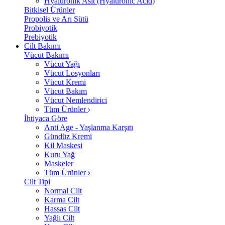
Hyalüronik Asit (Hyaluronic Acid)
Bitkisel Ürünler
Propolis ve Arı Sütü
Probiyotik
Prebiyotik
Cilt Bakımı
Vücut Bakımı
Vücut Yağı
Vücut Losyonları
Vücut Kremi
Vücut Bakım
Vücut Nemlendirici
Tüm Ürünler
İhtiyaca Göre
Anti Age - Yaşlanma Karşıtı
Gündüz Kremi
Kil Maskesi
Kuru Yağ
Maskeler
Tüm Ürünler
Cilt Tipi
Normal Cilt
Karma Cilt
Hassas Cilt
Yağlı Cilt