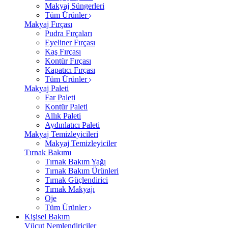
Makyaj Süngerleri
Tüm Ürünler
Makyaj Fırçası
Pudra Fırçaları
Eyeliner Fırçası
Kaş Fırçası
Kontür Fırçası
Kapatıcı Fırçası
Tüm Ürünler
Makyaj Paleti
Far Paleti
Kontür Paleti
Allık Paleti
Aydınlatıcı Paleti
Makyaj Temizleyicileri
Makyaj Temizleyiciler
Tırnak Bakımı
Tırnak Bakım Yağı
Tırnak Bakım Ürünleri
Tırnak Güçlendirici
Tırnak Makyajı
Oje
Tüm Ürünler
Kişisel Bakım
Vücut Nemlendiriciler