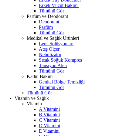
Erkek Vücut Bakımı
Tümünü Gör
Parfüm ve Deodorant
Deodorant
Parfüm
Tümünü Gör
Medikal ve Sağlık Ürünleri
Lens Solüsyonları
Ateş Ölçer
Nebülizatör
Sıcak Soğuk Kompres
Tansiyon Aleti
Tümünü Gör
Kadın Bakım
Genital Bölge Temizliği
Tümünü Gör
Tümünü Gör
Vitamin ve Sağlık
Vitamin
A Vitamini
B Vitamini
C Vitamini
D Vitamini
E Vitamini