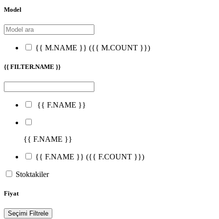
Model
{{ M.NAME }}
({{ M.COUNT }})
{{ FILTER.NAME }}
{{ F.NAME }}
{{ F.NAME }}
{{ F.NAME }}
({{ F.COUNT }})
Stoktakiler
Fiyat
Seçimi Filtrele