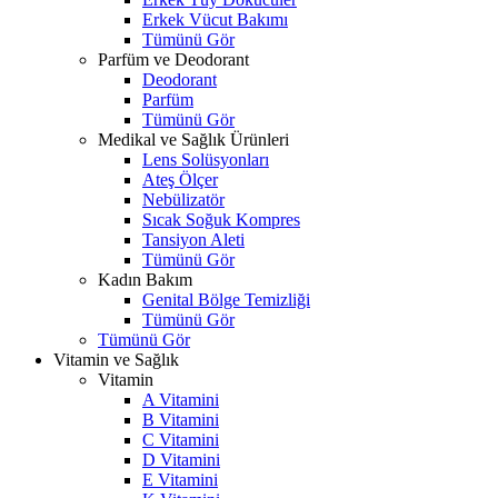
Erkek Vücut Bakımı
Tümünü Gör
Parfüm ve Deodorant
Deodorant
Parfüm
Tümünü Gör
Medikal ve Sağlık Ürünleri
Lens Solüsyonları
Ateş Ölçer
Nebülizatör
Sıcak Soğuk Kompres
Tansiyon Aleti
Tümünü Gör
Kadın Bakım
Genital Bölge Temizliği
Tümünü Gör
Tümünü Gör
Vitamin ve Sağlık
Vitamin
A Vitamini
B Vitamini
C Vitamini
D Vitamini
E Vitamini