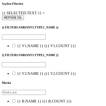
Seçilen Filtreler
{{ SELECTED.TEXT }} ×
HEPSİNİ SİL
{{ FILTERS.VARIANTS.TYPE1_NAME }}
{{ V1.NAME }}
({{ V1.COUNT }})
{{ FILTERS.VARIANTS.TYPE2_NAME }}
{{ V2.NAME }}
({{ V2.COUNT }})
Marka
{{ B.NAME }}
({{ B.COUNT }})