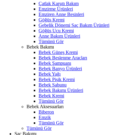
Çatlak Karşıtı Bakım
Emzirme Ürünleri
Emziren Anne Besinleri
Göğüs Kremi
Gebelik Dönemi Saç Bakım Ürünleri
Göğüs Ucu Kremi
Anne Bakım Ürünleri
Tümünü Gör
Bebek Bakımı
Bebek Güneş Kremi
Bebek Beslenme Araçları
Bebek Şampuanı
Bebek Banyo Ürünleri
Bebek Yağı
Bebek Pişik Kremi
Bebek Sabunu
Bebek Bakımı Ürünleri
Bebek Kremi
Tümünü Gör
Bebek Aksesuarları
Biberon
Emzik
Tümünü Gör
Tümünü Gör
Saç Bakımı