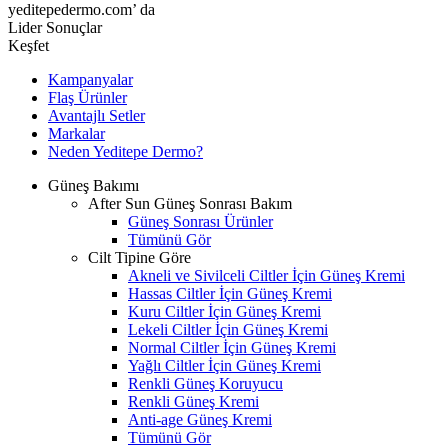
yeditepedermo.com’ da
Lider Sonuçlar
Keşfet
Kampanyalar
Flaş Ürünler
Avantajlı Setler
Markalar
Neden
Yeditepe
Dermo?
Güneş Bakımı
After Sun Güneş Sonrası Bakım
Güneş Sonrası Ürünler
Tümünü Gör
Cilt Tipine Göre
Akneli ve Sivilceli Ciltler İçin Güneş Kremi
Hassas Ciltler İçin Güneş Kremi
Kuru Ciltler İçin Güneş Kremi
Lekeli Ciltler İçin Güneş Kremi
Normal Ciltler İçin Güneş Kremi
Yağlı Ciltler İçin Güneş Kremi
Renkli Güneş Koruyucu
Renkli Güneş Kremi
Anti-age Güneş Kremi
Tümünü Gör