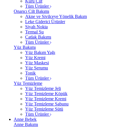
Kuru Cilt
Tüm Ürünler
Onarıcı Cilt Bakımı
Akne ve Sivilceye Yönelik Bakım
Leke Giderici Ürünler
Siyah Nokta
Termal Su
Çatlak Bakımı
Tüm Ürünler
Yüz Bakımı
Yüz Bakım Yağı
Yüz Kremi
Yüz Maskesi
Yüz Serumu
Tonik
Tüm Ürünler
Yüz Temizleme
Yüz Temizleme Jeli
Yüz Temizleme Köpük
Yüz Temizleme Kremi
Yüz Temizleme Sabunu
Yüz Temizleme Sütü
Tüm Ürünler
Anne Bebek
Anne Bakımı