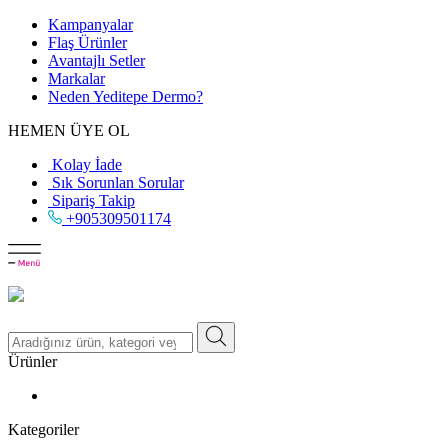
Kampanyalar
Flaş Ürünler
Avantajlı Setler
Markalar
Neden
Yeditepe
Dermo?
HEMEN ÜYE OL
Kolay İade
Sık Sorunlan Sorular
Sipariş Takip
+905309501174
Ürünler
Kategoriler