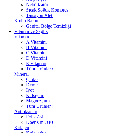
Nebülizatör
Sıcak Soğuk Kompres
Tansiyon Aleti
Kadın Bakım
Genital Bölge Temizliği
Vitamin ve Sağlık
Vitamin
A Vitamini
B Vitamini
C Vitamini
D Vitamini
E Vitamini
Tüm Ürünler
Mineral
Çinko
Demir
İyot
Kalsiyum
Magnezyum
Tüm Ürünler
Antioksidan
Folik Asit
Koenzim Q10
Kolajen
Kolajenler