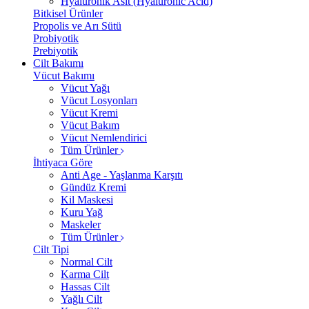
Hyalüronik Asit (Hyaluronic Acid)
Bitkisel Ürünler
Propolis ve Arı Sütü
Probiyotik
Prebiyotik
Cilt Bakımı
Vücut Bakımı
Vücut Yağı
Vücut Losyonları
Vücut Kremi
Vücut Bakım
Vücut Nemlendirici
Tüm Ürünler
İhtiyaca Göre
Anti Age - Yaşlanma Karşıtı
Gündüz Kremi
Kil Maskesi
Kuru Yağ
Maskeler
Tüm Ürünler
Cilt Tipi
Normal Cilt
Karma Cilt
Hassas Cilt
Yağlı Cilt