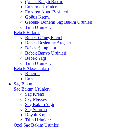
Çatlak Karşıtı Bakım
Emzirme Ürünleri
Emziren Anne Besinleri
Göğüs Kremi
Gebelik Dönemi Saç Bakım Ürünleri
Tüm Ürünler
Bebek Bakımı
Bebek Güneş Kremi
Bebek Beslenme Araçları
Bebek Şampuanı
Bebek Banyo Ürünleri
Bebek Yağı
Tüm Ürünler
Bebek Aksesuarları
Biberon
Emzik
Saç Bakımı
Saç Bakım Ürünleri
Saç Kremi
Saç Maskesi
Saç Bakım Yağı
Saç Serumu
Boyalı Saç
Tüm Ürünler
Özel Saç Bakım Ürünleri