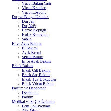
Vücut Bakım Yağı
Vücut Kremleri
Vücut Losyonu
Duş ve Banyo Ürünleri
Duş Jeli
Duş Yağı
Banyo Köpüğü
Kulak Koruyucu
Sabun
El ve Ayak Bakımı
El Bakımı
Ayak Kremi
Selülit Bakım
El ve Ayak Bakım
Erkek Bakım
Erkek Cilt Bakımı
Erkek Saç Bakımı
Erkek Tüy Dökücüler
Erkek Vücut Bakımı
Parfüm ve Deodorant
Deodorant
Parfüm
Medikal ve Sağlık Ürünleri
Lens Solüsyonları
Ateş Ölçer