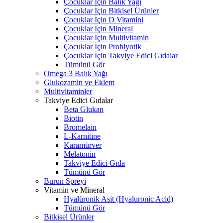
Çocuklar İçin Balık Yağı
Çocuklar İçin Bitkisel Ürünler
Çocuklar İçin D Vitamini
Çocuklar İçin Mineral
Çocuklar İçin Multivitamin
Çocuklar İçin Probiyotik
Çocuklar İçin Takviye Edici Gıdalar
Tümünü Gör
Omega 3 Balık Yağı
Glukozamin ve Eklem
Multivitaminler
Takviye Edici Gıdalar
Beta Glukan
Biotin
Bromelain
L-Karnitine
Karamürver
Melatonin
Takviye Edici Gıda
Tümünü Gör
Burun Spreyi
Vitamin ve Mineral
Hyalüronik Asit (Hyaluronic Acid)
Tümünü Gör
Bitkisel Ürünler