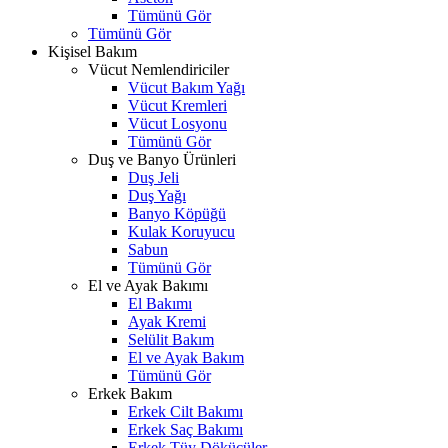
Tümünü Gör
Tümünü Gör
Kişisel Bakım
Vücut Nemlendiriciler
Vücut Bakım Yağı
Vücut Kremleri
Vücut Losyonu
Tümünü Gör
Duş ve Banyo Ürünleri
Duş Jeli
Duş Yağı
Banyo Köpüğü
Kulak Koruyucu
Sabun
Tümünü Gör
El ve Ayak Bakımı
El Bakımı
Ayak Kremi
Selülit Bakım
El ve Ayak Bakım
Tümünü Gör
Erkek Bakım
Erkek Cilt Bakımı
Erkek Saç Bakımı
Erkek Tüy Dökücüler