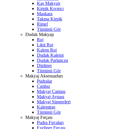
Kaş Makyajı
Kirpik Kıvırıcı
Maskara
Takma Kirpik
Rimel
Tümünü Gör
Dudak Makyajı
Ruj
Likit Ruj
Kalem Ruj
Dudak Kalemi
Dudak Parlatıcısı
Dipliner
Tümünü Gör
Makyaj Aksesuarları
Pudralar
Cımbız
Makyaj Çantası
Makyaj Aynası
Makyaj Süngerleri
Kalemtraş
Tümünü Gör
Makyaj Fırçası
Pudra Fırçaları
Eyeliner Fırçası