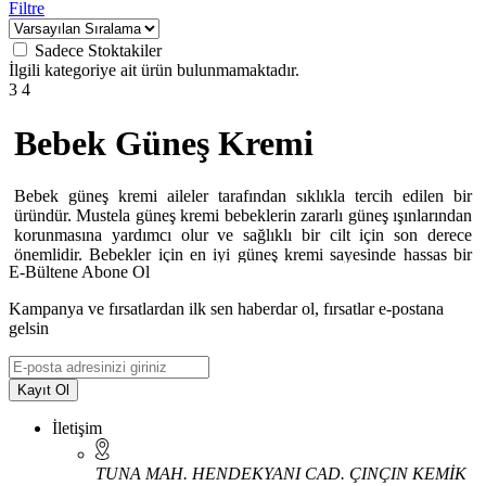
Filtre
Sadece Stoktakiler
İlgili kategoriye ait ürün bulunmamaktadır.
3
4
Bebek Güneş Kremi
Bebek güneş kremi aileler tarafından sıklıkla tercih edilen bir
üründür. Mustela güneş kremi bebeklerin zararlı güneş ışınlarından
korunmasına yardımcı olur ve sağlıklı bir cilt için son derece
önemlidir. Bebekler için en iyi güneş kremi sayesinde hassas bir
E-Bültene Abone Ol
cilde sahip olan çocuklarınıza gerekli korumayı sağlayabilirsiniz.
Kampanya ve fırsatlardan ilk sen haberdar ol, fırsatlar e-postana
Bebek güneş kremi tavsiye sayesinde güneşli günlerde
gelsin
bebeklerinizin zararlı ışınlardan korunmasına yardımcı olabilirsiniz.
Yüksek performanslı güneş koruyucu sayesinde gönül rahatlığı ile
çocuklarınızı güneşe çıkarabilirsiniz. En iyi çocuk güneş kremi
sprey ya da krem formda olabilir. Krem olarak uygulanan ürünleri
Kayıt Ol
bebeklere uygulamak sprey formda olanlara göre biraz daha zorlu
olabilir. Bu sebeple geliştirilen sprey formda ürünler güneşten
İletişim
korunma deneyimini daha eğlenceli hale getirir.
TUNA MAH. HENDEKYANI CAD. ÇINÇIN KEMİK
Farklı formüller ile geliştirilen bebekler için güneş kremi önerileri