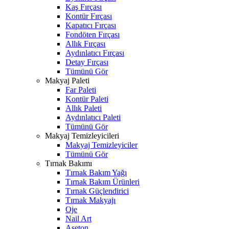
Kaş Fırçası
Kontür Fırçası
Kapatıcı Fırçası
Fondöten Fırçası
Allık Fırçası
Aydınlatıcı Fırçası
Detay Fırçası
Tümünü Gör
Makyaj Paleti
Far Paleti
Kontür Paleti
Allık Paleti
Aydınlatıcı Paleti
Tümünü Gör
Makyaj Temizleyicileri
Makyaj Temizleyiciler
Tümünü Gör
Tırnak Bakımı
Tırnak Bakım Yağı
Tırnak Bakım Ürünleri
Tırnak Güçlendirici
Tırnak Makyajı
Oje
Nail Art
Aseton