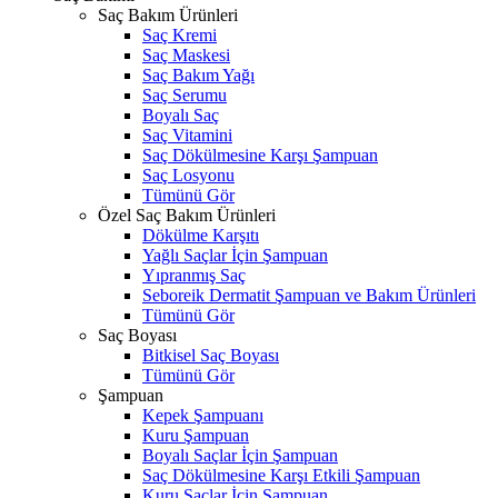
Saç Bakım Ürünleri
Saç Kremi
Saç Maskesi
Saç Bakım Yağı
Saç Serumu
Boyalı Saç
Saç Vitamini
Saç Dökülmesine Karşı Şampuan
Saç Losyonu
Tümünü Gör
Özel Saç Bakım Ürünleri
Dökülme Karşıtı
Yağlı Saçlar İçin Şampuan
Yıpranmış Saç
Seboreik Dermatit Şampuan ve Bakım Ürünleri
Tümünü Gör
Saç Boyası
Bitkisel Saç Boyası
Tümünü Gör
Şampuan
Kepek Şampuanı
Kuru Şampuan
Boyalı Saçlar İçin Şampuan
Saç Dökülmesine Karşı Etkili Şampuan
Kuru Saçlar İçin Şampuan