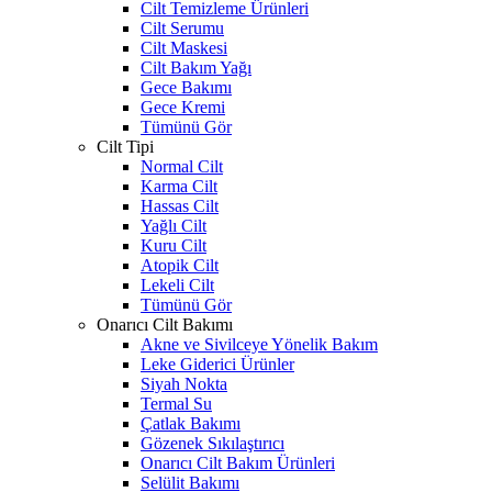
Cilt Temizleme Ürünleri
Cilt Serumu
Cilt Maskesi
Cilt Bakım Yağı
Gece Bakımı
Gece Kremi
Tümünü Gör
Cilt Tipi
Normal Cilt
Karma Cilt
Hassas Cilt
Yağlı Cilt
Kuru Cilt
Atopik Cilt
Lekeli Cilt
Tümünü Gör
Onarıcı Cilt Bakımı
Akne ve Sivilceye Yönelik Bakım
Leke Giderici Ürünler
Siyah Nokta
Termal Su
Çatlak Bakımı
Gözenek Sıkılaştırıcı
Onarıcı Cilt Bakım Ürünleri
Selülit Bakımı