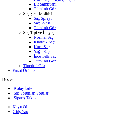
Bit Şampuanı
Tümünü Gör
Saç Şekillendirici
Saç Spreyi
Saç Jölesi
Tümünü Gör
Saç Tipi ve İhtiyaç
Normal Saç
Kıvırcık Saç
Kuru Saç
Yağlı Saç
İnce Telli Saç
Tümünü Gör
Tümünü Gör
Fırsat Ürünler
Destek
Kolay İade
Sık Sorunlan Sorular
Sipariş Takip
Kayıt Ol
Giriş Yap