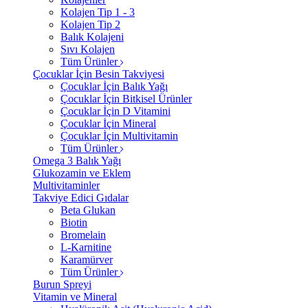
Kolajen Tip 1 - 3
Kolajen Tip 2
Balık Kolajeni
Sıvı Kolajen
Tüm Ürünler
Çocuklar İçin Besin Takviyesi
Çocuklar İçin Balık Yağı
Çocuklar İçin Bitkisel Ürünler
Çocuklar İçin D Vitamini
Çocuklar İçin Mineral
Çocuklar İçin Multivitamin
Tüm Ürünler
Omega 3 Balık Yağı
Glukozamin ve Eklem
Multivitaminler
Takviye Edici Gıdalar
Beta Glukan
Biotin
Bromelain
L-Karnitine
Karamürver
Tüm Ürünler
Burun Spreyi
Vitamin ve Mineral