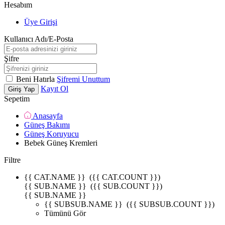
Hesabım
Üye Girişi
Kullanıcı Adı/E-Posta
Şifre
Beni Hatırla
Şifremi Unuttum
Kayıt Ol
Giriş Yap
Sepetim
Anasayfa
Güneş Bakımı
Güneş Koruyucu
Bebek Güneş Kremleri
Filtre
{{ CAT.NAME }}
({{ CAT.COUNT }})
{{ SUB.NAME }}
({{ SUB.COUNT }})
{{ SUB.NAME }}
{{ SUBSUB.NAME }}
({{ SUBSUB.COUNT }})
Tümünü Gör