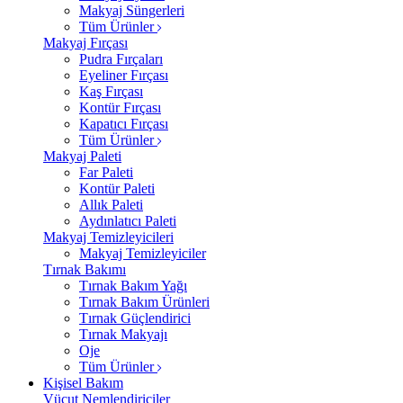
Makyaj Süngerleri
Tüm Ürünler
Makyaj Fırçası
Pudra Fırçaları
Eyeliner Fırçası
Kaş Fırçası
Kontür Fırçası
Kapatıcı Fırçası
Tüm Ürünler
Makyaj Paleti
Far Paleti
Kontür Paleti
Allık Paleti
Aydınlatıcı Paleti
Makyaj Temizleyicileri
Makyaj Temizleyiciler
Tırnak Bakımı
Tırnak Bakım Yağı
Tırnak Bakım Ürünleri
Tırnak Güçlendirici
Tırnak Makyajı
Oje
Tüm Ürünler
Kişisel Bakım
Vücut Nemlendiriciler