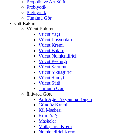
Propolis ve Arı Sütü
Probiyotik
Prebiyotik
Tümünü Gör
Cilt Bakımı
Vücut Bakımı
Vücut Yağı
Vücut Losyonları
Vücut Kremi
Vücut Bakım
Vücut Nemlendirici
Vücut Peelingi
Vücut Serumu
Vücut Sıkılaştırıcı
Vücut Spreyi
Vücut Sütü
Tümünü Gör
İhtiyaca Göre
Anti Age - Yaşlanma Karşıtı
Gündüz Kremi
Kil Maskesi
Kuru Yağ
Maskeler
Matlaştırıcı Krem
Nemlendirici Krem