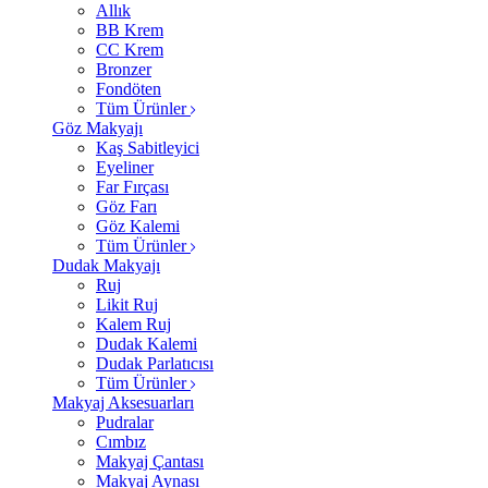
Allık
BB Krem
CC Krem
Bronzer
Fondöten
Tüm Ürünler
Göz Makyajı
Kaş Sabitleyici
Eyeliner
Far Fırçası
Göz Farı
Göz Kalemi
Tüm Ürünler
Dudak Makyajı
Ruj
Likit Ruj
Kalem Ruj
Dudak Kalemi
Dudak Parlatıcısı
Tüm Ürünler
Makyaj Aksesuarları
Pudralar
Cımbız
Makyaj Çantası
Makyaj Aynası