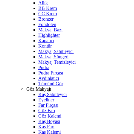
Allık
BB Krem
CC Krem
Bronzer
Fondöten
Makyaj Bazı
Highlighter
Kapatıcı
Kontür
Makyaj Sabitleyici
Makyaj Süngeri
Makyaj Temizleyici
Pudra
Pudra Fırçası
Aydınlatıcı
Tümünü Gör
Göz Makyajı
Kaş Sabitleyici
Eyeliner
Far Fırçası
Göz Farı
Göz Kalemi
Kaş Boyası
Kaş Farı
Kaş Kalemi