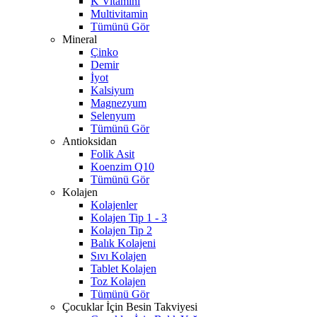
K Vitamini
Multivitamin
Tümünü Gör
Mineral
Çinko
Demir
İyot
Kalsiyum
Magnezyum
Selenyum
Tümünü Gör
Antioksidan
Folik Asit
Koenzim Q10
Tümünü Gör
Kolajen
Kolajenler
Kolajen Tip 1 - 3
Kolajen Tip 2
Balık Kolajeni
Sıvı Kolajen
Tablet Kolajen
Toz Kolajen
Tümünü Gör
Çocuklar İçin Besin Takviyesi