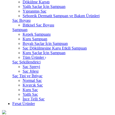
Dökülme Karşıtı
Yağlı Saçlar İçin Şampuan
Yıpranmış Saç
Seboreik Dermatit Şampuan ve Bakım Ürünleri
Saç Boyası
Bitkisel Saç Boyası
Şampuan
Kepek Şampuanı
Kuru Şampuan
Boyalı Saçlar İçin Şampuan
Saç Dökülmesine Karşı Etkili Şampuan
Kuru Saçlar İçin Şampuan
Tüm Ürünler
Saç Şekillendirici
Saç Spreyi
Saç Jölesi
Saç Tipi ve İhtiyaç
Normal Saç
Kıvırcık Saç
Kuru Saç
Yağlı Saç
İnce Telli Saç
Fırsat Ürünler