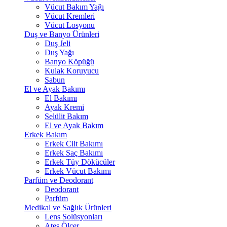
Vücut Bakım Yağı
Vücut Kremleri
Vücut Losyonu
Duş ve Banyo Ürünleri
Duş Jeli
Duş Yağı
Banyo Köpüğü
Kulak Koruyucu
Sabun
El ve Ayak Bakımı
El Bakımı
Ayak Kremi
Selülit Bakım
El ve Ayak Bakım
Erkek Bakım
Erkek Cilt Bakımı
Erkek Saç Bakımı
Erkek Tüy Dökücüler
Erkek Vücut Bakımı
Parfüm ve Deodorant
Deodorant
Parfüm
Medikal ve Sağlık Ürünleri
Lens Solüsyonları
Ateş Ölçer