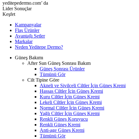
yeditepedermo.com’ da
Lider Sonuçlar
Keşfet
Kampanyalar
Flaş Ürünler
Avantajlı Setler
Markalar
Neden
Yeditepe
Dermo?
Güneş Bakımı
After Sun Güneş Sonrası Bakım
Güneş Sonrası Ürünler
Tümünü Gör
Cilt Tipine Göre
Akneli ve Sivilceli Ciltler İçin Güneş Kremi
Hassas Ciltler İçin Güneş Kremi
Kuru Ciltler İçin Güneş Kremi
Lekeli Ciltler İçin Güneş Kremi
Normal Ciltler İçin Güneş Kremi
Yağlı Ciltler İçin Güneş Kremi
Renkli Güneş Koruyucu
Renkli Güneş Kremi
Anti-age Güneş Kremi
Tümünü Gör