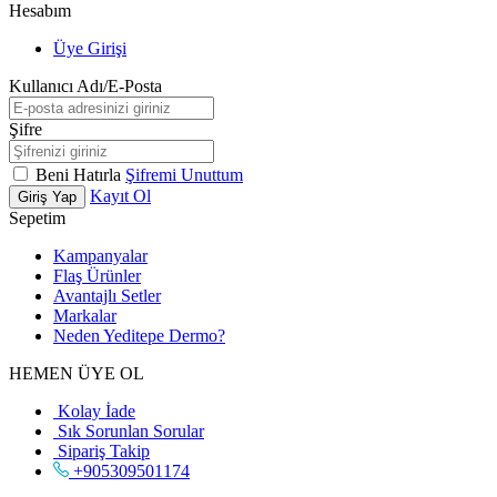
Hesabım
Üye Girişi
Kullanıcı Adı/E-Posta
Şifre
Beni Hatırla
Şifremi Unuttum
Kayıt Ol
Giriş Yap
Sepetim
Kampanyalar
Flaş Ürünler
Avantajlı Setler
Markalar
Neden
Yeditepe
Dermo?
HEMEN ÜYE OL
Kolay İade
Sık Sorunlan Sorular
Sipariş Takip
+905309501174