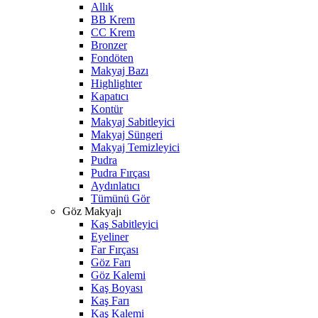
Allık
BB Krem
CC Krem
Bronzer
Fondöten
Makyaj Bazı
Highlighter
Kapatıcı
Kontür
Makyaj Sabitleyici
Makyaj Süngeri
Makyaj Temizleyici
Pudra
Pudra Fırçası
Aydınlatıcı
Tümünü Gör
Göz Makyajı
Kaş Sabitleyici
Eyeliner
Far Fırçası
Göz Farı
Göz Kalemi
Kaş Boyası
Kaş Farı
Kaş Kalemi