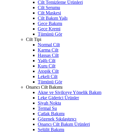
Cilt Temizleme Ürünleri
Cilt Serumu
Cilt Maskesi
Cilt Bakım Yağı
Gece Bakımı
Gece Kremi
Tümünü Gör
Cilt Tipi
Normal Cilt
Karma Cilt
Hassas Cilt
Yağlı Cilt
Kuru Cilt
Atopik Cilt
Lekeli Cilt
Tümünü Gör
Onarıcı Cilt Bakımı
Akne ve Sivilceye Yönelik Bakım
Leke Giderici Ürünler
Siyah Nokta
Termal Su
Çatlak Bakımı
Gözenek Sıkılaştırıcı
Onarıcı Cilt Bakım Ürünleri
Selülit Bakımı