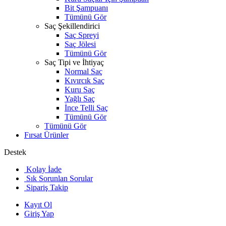
Bit Şampuanı
Tümünü Gör
Saç Şekillendirici
Saç Spreyi
Saç Jölesi
Tümünü Gör
Saç Tipi ve İhtiyaç
Normal Saç
Kıvırcık Saç
Kuru Saç
Yağlı Saç
İnce Telli Saç
Tümünü Gör
Tümünü Gör
Fırsat Ürünler
Destek
Kolay İade
Sık Sorunlan Sorular
Sipariş Takip
Kayıt Ol
Giriş Yap