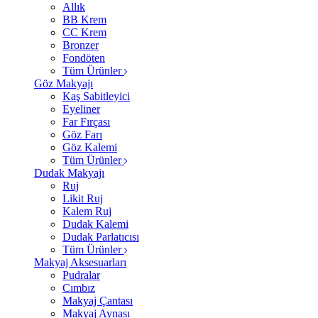
Allık
BB Krem
CC Krem
Bronzer
Fondöten
Tüm Ürünler
Göz Makyajı
Kaş Sabitleyici
Eyeliner
Far Fırçası
Göz Farı
Göz Kalemi
Tüm Ürünler
Dudak Makyajı
Ruj
Likit Ruj
Kalem Ruj
Dudak Kalemi
Dudak Parlatıcısı
Tüm Ürünler
Makyaj Aksesuarları
Pudralar
Cımbız
Makyaj Çantası
Makyaj Aynası