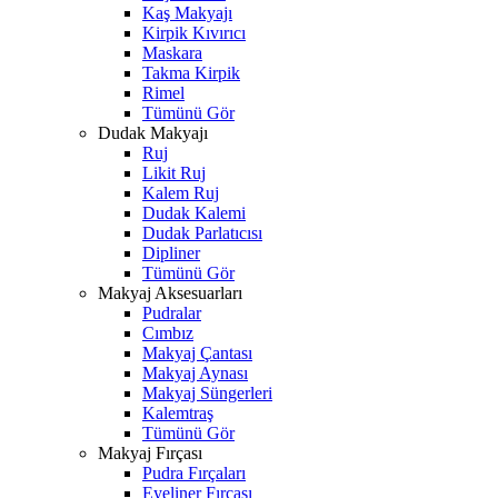
Kaş Makyajı
Kirpik Kıvırıcı
Maskara
Takma Kirpik
Rimel
Tümünü Gör
Dudak Makyajı
Ruj
Likit Ruj
Kalem Ruj
Dudak Kalemi
Dudak Parlatıcısı
Dipliner
Tümünü Gör
Makyaj Aksesuarları
Pudralar
Cımbız
Makyaj Çantası
Makyaj Aynası
Makyaj Süngerleri
Kalemtraş
Tümünü Gör
Makyaj Fırçası
Pudra Fırçaları
Eyeliner Fırçası