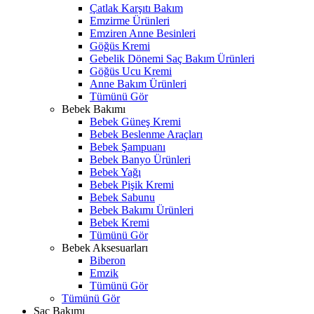
Çatlak Karşıtı Bakım
Emzirme Ürünleri
Emziren Anne Besinleri
Göğüs Kremi
Gebelik Dönemi Saç Bakım Ürünleri
Göğüs Ucu Kremi
Anne Bakım Ürünleri
Tümünü Gör
Bebek Bakımı
Bebek Güneş Kremi
Bebek Beslenme Araçları
Bebek Şampuanı
Bebek Banyo Ürünleri
Bebek Yağı
Bebek Pişik Kremi
Bebek Sabunu
Bebek Bakımı Ürünleri
Bebek Kremi
Tümünü Gör
Bebek Aksesuarları
Biberon
Emzik
Tümünü Gör
Tümünü Gör
Saç Bakımı