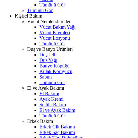
Tümünü Gör
Tümünü Gör
Kişisel Bakım
Vücut Nemlendiriciler
Vücut Bakım Yağı
Vücut Kremleri
Vücut Losyonu
Tümünü Gör
Duş ve Banyo Ürünleri
Duş Jeli
Duş Yağı
Banyo Köpüğü
Kulak Koruyucu
Sabun
Tümünü Gör
El ve Ayak Bakımı
El Bakımı
Ayak Kremi
Selülit Bakım
El ve Ayak Bakım
Tümünü Gör
Erkek Bakım
Erkek Cilt Bakımı
Erkek Saç Bakımı
Erkek Tüy Dökücüler