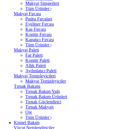
Makyaj Süngerleri
Tüm Ürünler
Makyaj Fırçası
Pudra Fırçaları
Eyeliner Fırçası
Kaş Fırçası
Kontür Fırçası
Kapatıcı Fırçası
Tüm Ürünler
Makyaj Paleti
Far Paleti
Kontür Paleti
Allık Paleti
Aydınlatıcı Paleti
Makyaj Temizleyicileri
Makyaj Temizleyiciler
Tırnak Bakımı
Tırnak Bakım Yağı
Tırnak Bakım Ürünleri
Tırnak Güçlendirici
Tırnak Makyajı
Oje
Tüm Ürünler
Kişisel Bakım
Vücut Nemlendiriciler