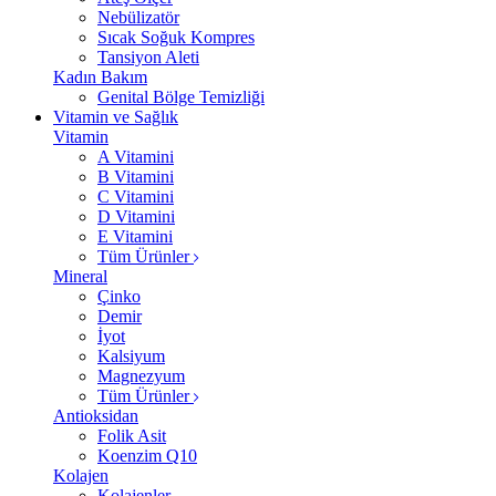
Nebülizatör
Sıcak Soğuk Kompres
Tansiyon Aleti
Kadın Bakım
Genital Bölge Temizliği
Vitamin ve Sağlık
Vitamin
A Vitamini
B Vitamini
C Vitamini
D Vitamini
E Vitamini
Tüm Ürünler
Mineral
Çinko
Demir
İyot
Kalsiyum
Magnezyum
Tüm Ürünler
Antioksidan
Folik Asit
Koenzim Q10
Kolajen
Kolajenler