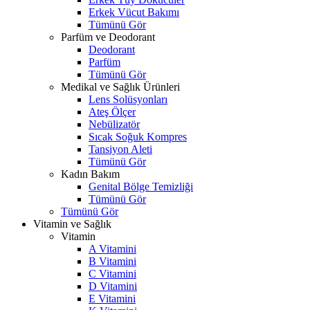
Erkek Vücut Bakımı
Tümünü Gör
Parfüm ve Deodorant
Deodorant
Parfüm
Tümünü Gör
Medikal ve Sağlık Ürünleri
Lens Solüsyonları
Ateş Ölçer
Nebülizatör
Sıcak Soğuk Kompres
Tansiyon Aleti
Tümünü Gör
Kadın Bakım
Genital Bölge Temizliği
Tümünü Gör
Tümünü Gör
Vitamin ve Sağlık
Vitamin
A Vitamini
B Vitamini
C Vitamini
D Vitamini
E Vitamini