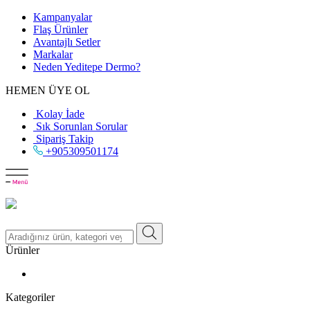
Kampanyalar
Flaş Ürünler
Avantajlı Setler
Markalar
Neden
Yeditepe
Dermo?
HEMEN ÜYE OL
Kolay İade
Sık Sorunlan Sorular
Sipariş Takip
+905309501174
Ürünler
Kategoriler