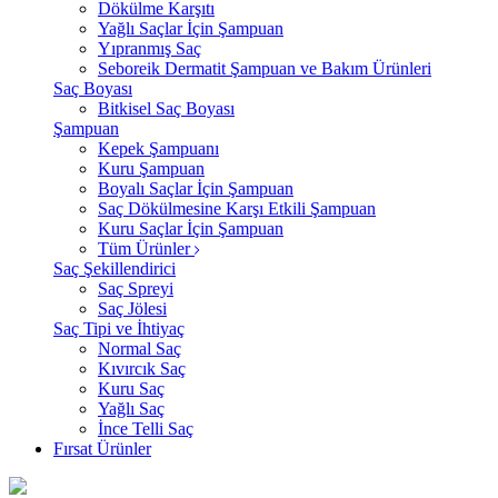
Dökülme Karşıtı
Yağlı Saçlar İçin Şampuan
Yıpranmış Saç
Seboreik Dermatit Şampuan ve Bakım Ürünleri
Saç Boyası
Bitkisel Saç Boyası
Şampuan
Kepek Şampuanı
Kuru Şampuan
Boyalı Saçlar İçin Şampuan
Saç Dökülmesine Karşı Etkili Şampuan
Kuru Saçlar İçin Şampuan
Tüm Ürünler
Saç Şekillendirici
Saç Spreyi
Saç Jölesi
Saç Tipi ve İhtiyaç
Normal Saç
Kıvırcık Saç
Kuru Saç
Yağlı Saç
İnce Telli Saç
Fırsat Ürünler