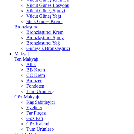
Vücut Güneş Losyonu
Vücut Güneş Spreyi
Vücut Güneş Yağı
Stick Güneş Kremi
Bronzlaştırıcı
Bronzlaştırıcı Krem
Bronzlaştırıcı Sprey
Bronzlaştırıcı Yağ
Güneşsiz Bronzlaştırıcı
Makyaj
Ten Makyajı
Allık
BB Krem
CC Krem
Bronzer
Fondöten
Tüm Ürünler
Göz Makyajı
Kaş Sabitleyici
Eyeliner
Far Fırçası
Göz Farı
Göz Kalemi
Tüm Ürünler