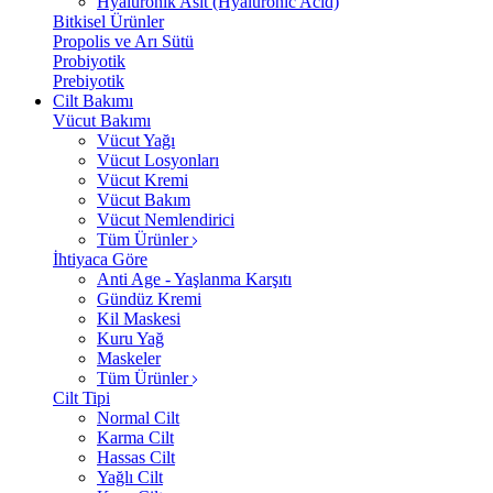
Hyalüronik Asit (Hyaluronic Acid)
Bitkisel Ürünler
Propolis ve Arı Sütü
Probiyotik
Prebiyotik
Cilt Bakımı
Vücut Bakımı
Vücut Yağı
Vücut Losyonları
Vücut Kremi
Vücut Bakım
Vücut Nemlendirici
Tüm Ürünler
İhtiyaca Göre
Anti Age - Yaşlanma Karşıtı
Gündüz Kremi
Kil Maskesi
Kuru Yağ
Maskeler
Tüm Ürünler
Cilt Tipi
Normal Cilt
Karma Cilt
Hassas Cilt
Yağlı Cilt