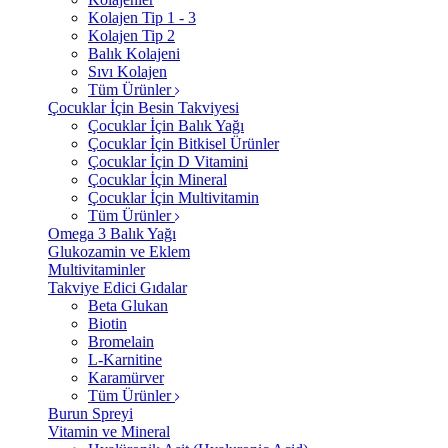
Kolajen Tip 1 - 3
Kolajen Tip 2
Balık Kolajeni
Sıvı Kolajen
Tüm Ürünler
Çocuklar İçin Besin Takviyesi
Çocuklar İçin Balık Yağı
Çocuklar İçin Bitkisel Ürünler
Çocuklar İçin D Vitamini
Çocuklar İçin Mineral
Çocuklar İçin Multivitamin
Tüm Ürünler
Omega 3 Balık Yağı
Glukozamin ve Eklem
Multivitaminler
Takviye Edici Gıdalar
Beta Glukan
Biotin
Bromelain
L-Karnitine
Karamürver
Tüm Ürünler
Burun Spreyi
Vitamin ve Mineral