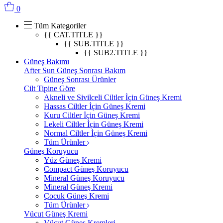
0
Tüm Kategoriler
{{ CAT.TITLE }}
{{ SUB.TITLE }}
{{ SUB2.TITLE }}
Güneş Bakımı
After Sun Güneş Sonrası Bakım
Güneş Sonrası Ürünler
Cilt Tipine Göre
Akneli ve Sivilceli Ciltler İçin Güneş Kremi
Hassas Ciltler İçin Güneş Kremi
Kuru Ciltler İçin Güneş Kremi
Lekeli Ciltler İçin Güneş Kremi
Normal Ciltler İçin Güneş Kremi
Tüm Ürünler
Güneş Koruyucu
Yüz Güneş Kremi
Compact Güneş Koruyucu
Mineral Güneş Koruyucu
Mineral Güneş Kremi
Çocuk Güneş Kremi
Tüm Ürünler
Vücut Güneş Kremi
Vücut Güneş Kremleri