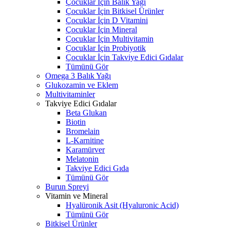
Çocuklar İçin Balık Yağı
Çocuklar İçin Bitkisel Ürünler
Çocuklar İçin D Vitamini
Çocuklar İçin Mineral
Çocuklar İçin Multivitamin
Çocuklar İçin Probiyotik
Çocuklar İçin Takviye Edici Gıdalar
Tümünü Gör
Omega 3 Balık Yağı
Glukozamin ve Eklem
Multivitaminler
Takviye Edici Gıdalar
Beta Glukan
Biotin
Bromelain
L-Karnitine
Karamürver
Melatonin
Takviye Edici Gıda
Tümünü Gör
Burun Spreyi
Vitamin ve Mineral
Hyalüronik Asit (Hyaluronic Acid)
Tümünü Gör
Bitkisel Ürünler