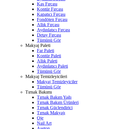
Kaş Fırçası
Kontür Fırçası
Kapatıcı Fırçası
Fondöten Fırçası
Allık Fırçası
Aydınlatıcı Fırçası
Detay Fırçası
Tümünü Gör
Makyaj Paleti
Far Paleti
Kontür Paleti
Allık Paleti
Aydınlatıcı Paleti
Tümünü Gör
Makyaj Temizleyicileri
Makyaj Temizleyiciler
Tümünü Gör
Tırnak Bakımı
Tırnak Bakım Yağı
Tırnak Bakım Ürünleri
Tırnak Güçlendirici
Tırnak Makyajı
Oje
Nail Art
Aseton