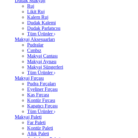
Dudak Makyajı
Ruj
Likit Ruj
Kalem Ruj
Dudak Kalemi
Dudak Parlatıcısı
Tüm Ürünler
Makyaj Aksesuarları
Pudralar
Cımbız
Makyaj Çantası
Makyaj Aynası
Makyaj Süngerleri
Tüm Ürünler
Makyaj Fırçası
Pudra Fırçaları
Eyeliner Fırçası
Kaş Fırçası
Kontür Fırçası
Kapatıcı Fırçası
Tüm Ürünler
Makyaj Paleti
Far Paleti
Kontür Paleti
Allık Paleti