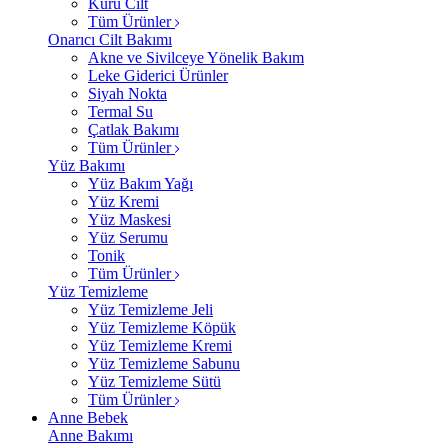
Kuru Cilt
Tüm Ürünler
Onarıcı Cilt Bakımı
Akne ve Sivilceye Yönelik Bakım
Leke Giderici Ürünler
Siyah Nokta
Termal Su
Çatlak Bakımı
Tüm Ürünler
Yüz Bakımı
Yüz Bakım Yağı
Yüz Kremi
Yüz Maskesi
Yüz Serumu
Tonik
Tüm Ürünler
Yüz Temizleme
Yüz Temizleme Jeli
Yüz Temizleme Köpük
Yüz Temizleme Kremi
Yüz Temizleme Sabunu
Yüz Temizleme Sütü
Tüm Ürünler
Anne Bebek
Anne Bakımı