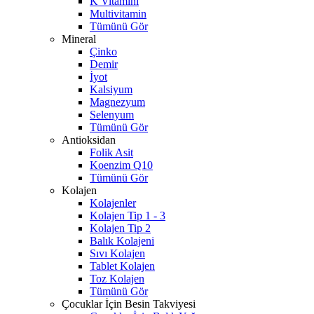
K Vitamini
Multivitamin
Tümünü Gör
Mineral
Çinko
Demir
İyot
Kalsiyum
Magnezyum
Selenyum
Tümünü Gör
Antioksidan
Folik Asit
Koenzim Q10
Tümünü Gör
Kolajen
Kolajenler
Kolajen Tip 1 - 3
Kolajen Tip 2
Balık Kolajeni
Sıvı Kolajen
Tablet Kolajen
Toz Kolajen
Tümünü Gör
Çocuklar İçin Besin Takviyesi