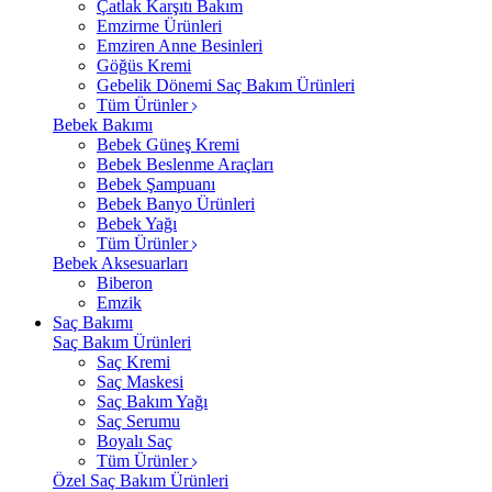
Çatlak Karşıtı Bakım
Emzirme Ürünleri
Emziren Anne Besinleri
Göğüs Kremi
Gebelik Dönemi Saç Bakım Ürünleri
Tüm Ürünler
Bebek Bakımı
Bebek Güneş Kremi
Bebek Beslenme Araçları
Bebek Şampuanı
Bebek Banyo Ürünleri
Bebek Yağı
Tüm Ürünler
Bebek Aksesuarları
Biberon
Emzik
Saç Bakımı
Saç Bakım Ürünleri
Saç Kremi
Saç Maskesi
Saç Bakım Yağı
Saç Serumu
Boyalı Saç
Tüm Ürünler
Özel Saç Bakım Ürünleri