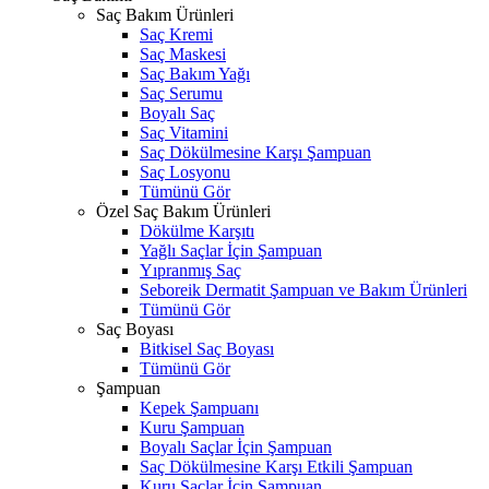
Saç Bakım Ürünleri
Saç Kremi
Saç Maskesi
Saç Bakım Yağı
Saç Serumu
Boyalı Saç
Saç Vitamini
Saç Dökülmesine Karşı Şampuan
Saç Losyonu
Tümünü Gör
Özel Saç Bakım Ürünleri
Dökülme Karşıtı
Yağlı Saçlar İçin Şampuan
Yıpranmış Saç
Seboreik Dermatit Şampuan ve Bakım Ürünleri
Tümünü Gör
Saç Boyası
Bitkisel Saç Boyası
Tümünü Gör
Şampuan
Kepek Şampuanı
Kuru Şampuan
Boyalı Saçlar İçin Şampuan
Saç Dökülmesine Karşı Etkili Şampuan
Kuru Saçlar İçin Şampuan