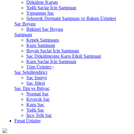
Dökülme Karşıtı
Yağlı Saçlar İçin Şampuan
Yıpranmış Saç
Seboreik Dermatit Şampuan ve Bakım Ürünleri
Saç Boyası
Bitkisel Saç Boyası
Şampuan
Kepek Şampuanı
Kuru Şampuan
Boyalı Saçlar İçin Şampuan
Saç Dökülmesine Karşı Etkili Şampuan
Kuru Saçlar İçin Şampuan
Tüm Ürünler
Saç Şekillendirici
Saç Spreyi
Saç Jölesi
Saç Tipi ve İhtiyaç
Normal Saç
Kıvırcık Saç
Kuru Saç
Yağlı Saç
İnce Telli Saç
Fırsat Ürünler