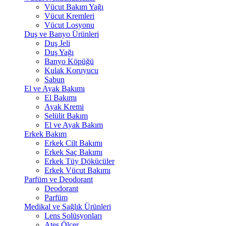
Vücut Bakım Yağı
Vücut Kremleri
Vücut Losyonu
Duş ve Banyo Ürünleri
Duş Jeli
Duş Yağı
Banyo Köpüğü
Kulak Koruyucu
Sabun
El ve Ayak Bakımı
El Bakımı
Ayak Kremi
Selülit Bakım
El ve Ayak Bakım
Erkek Bakım
Erkek Cilt Bakımı
Erkek Saç Bakımı
Erkek Tüy Dökücüler
Erkek Vücut Bakımı
Parfüm ve Deodorant
Deodorant
Parfüm
Medikal ve Sağlık Ürünleri
Lens Solüsyonları
Ateş Ölçer