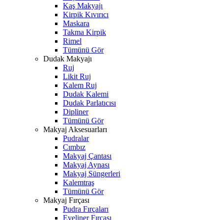
Kaş Makyajı
Kirpik Kıvırıcı
Maskara
Takma Kirpik
Rimel
Tümünü Gör
Dudak Makyajı
Ruj
Likit Ruj
Kalem Ruj
Dudak Kalemi
Dudak Parlatıcısı
Dipliner
Tümünü Gör
Makyaj Aksesuarları
Pudralar
Cımbız
Makyaj Çantası
Makyaj Aynası
Makyaj Süngerleri
Kalemtraş
Tümünü Gör
Makyaj Fırçası
Pudra Fırçaları
Eyeliner Fırçası