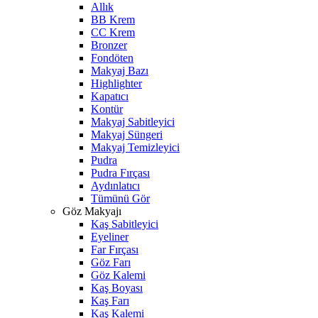
Allık
BB Krem
CC Krem
Bronzer
Fondöten
Makyaj Bazı
Highlighter
Kapatıcı
Kontür
Makyaj Sabitleyici
Makyaj Süngeri
Makyaj Temizleyici
Pudra
Pudra Fırçası
Aydınlatıcı
Tümünü Gör
Göz Makyajı
Kaş Sabitleyici
Eyeliner
Far Fırçası
Göz Farı
Göz Kalemi
Kaş Boyası
Kaş Farı
Kaş Kalemi