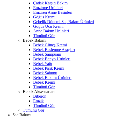
Çatlak Karşıtı Bakım
Emzirme Ürünleri
Emziren Anne Besinleri
Göğüs Kremi
Gebelik Dönemi Saç Bakım Ürünleri
Göğüs Ucu Kremi
Anne Bakım Ürünleri
Tümünü Gör
Bebek Bakımı
Bebek Güneş Kremi
Bebek Beslenme Araçları
Bebek Şampuanı
Bebek Banyo Ürünleri
Bebek Yağı
Bebek Pişik Kremi
Bebek Sabunu
Bebek Bakımı Ürünleri
Bebek Kremi
Tümünü Gör
Bebek Aksesuarları
Biberon
Emzik
Tümünü Gör
Tümünü Gör
Saç Bakımı