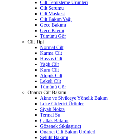
Cilt Temizleme Ürünleri
Cilt Serumu
Cilt Maskesi
Cilt Bakım Yağı
Gece Bakımı
Gece Kremi
Tümünü Gör
Cilt Tipi
Normal Cilt
Karma Cilt
Hassas Cilt
Yağlı Cilt
Kuru Cilt
Atopik Cilt
Lekeli Cilt
Tümünü Gör
Onarıcı Cilt Bakımı
Akne ve Sivilceye Yönelik Bakım
Leke Giderici Ürünler
Siyah Nokta
Termal Su
Çatlak Bakımı
Gözenek Sıkılaştırıcı
Onarıcı Cilt Bakım Ürünleri
Selülit Bakımı