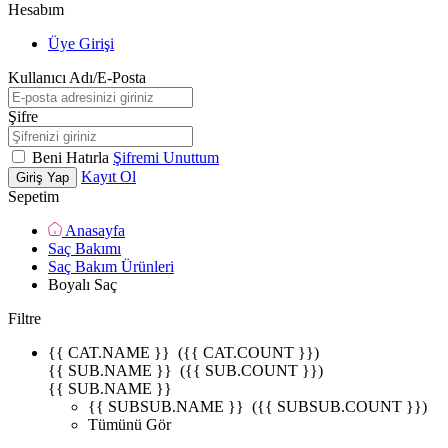
Hesabım
Üye Girişi
Kullanıcı Adı/E-Posta
Şifre
Beni Hatırla
Şifremi Unuttum
Kayıt Ol
Giriş Yap
Sepetim
Anasayfa
Saç Bakımı
Saç Bakım Ürünleri
Boyalı Saç
Filtre
{{ CAT.NAME }}
({{ CAT.COUNT }})
{{ SUB.NAME }}
({{ SUB.COUNT }})
{{ SUB.NAME }}
{{ SUBSUB.NAME }}
({{ SUBSUB.COUNT }})
Tümünü Gör