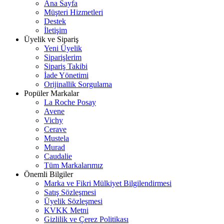
Ana Sayfa
Müşteri Hizmetleri
Destek
İletişim
Üyelik ve Sipariş
Yeni Üyelik
Siparişlerim
Sipariş Takibi
İade Yönetimi
Orijinallik Sorgulama
Popüler Markalar
La Roche Posay
Avene
Vichy
Cerave
Mustela
Murad
Caudalie
Tüm Markalarımız
Önemli Bilgiler
Marka ve Fikri Mülkiyet Bilgilendirmesi
Satış Sözleşmesi
Üyelik Sözleşmesi
KVKK Metni
Gizlilik ve Çerez Politikası