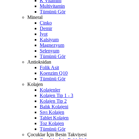
K Vitamini
Multivitamin
Tümünü Gör
Mineral
Çinko
Demir
İyot
Kalsiyum
Magnezyum
Selenyum
Tümünü Gör
Antioksidan
Folik Asit
Koenzim Q10
Tümünü Gör
Kolajen
Kolajenler
Kolajen Tip 1 - 3
Kolajen Tip 2
Balık Kolajeni
Sıvı Kolajen
Tablet Kolajen
Toz Kolajen
Tümünü Gör
Çocuklar İçin Besin Takviyesi