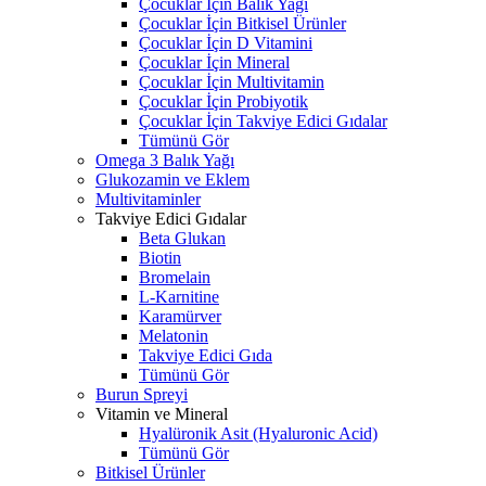
Çocuklar İçin Balık Yağı
Çocuklar İçin Bitkisel Ürünler
Çocuklar İçin D Vitamini
Çocuklar İçin Mineral
Çocuklar İçin Multivitamin
Çocuklar İçin Probiyotik
Çocuklar İçin Takviye Edici Gıdalar
Tümünü Gör
Omega 3 Balık Yağı
Glukozamin ve Eklem
Multivitaminler
Takviye Edici Gıdalar
Beta Glukan
Biotin
Bromelain
L-Karnitine
Karamürver
Melatonin
Takviye Edici Gıda
Tümünü Gör
Burun Spreyi
Vitamin ve Mineral
Hyalüronik Asit (Hyaluronic Acid)
Tümünü Gör
Bitkisel Ürünler