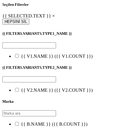
Seçilen Filtreler
{{ SELECTED.TEXT }} ×
HEPSİNİ SİL
{{ FILTERS.VARIANTS.TYPE1_NAME }}
{{ V1.NAME }}
({{ V1.COUNT }})
{{ FILTERS.VARIANTS.TYPE2_NAME }}
{{ V2.NAME }}
({{ V2.COUNT }})
Marka
{{ B.NAME }}
({{ B.COUNT }})