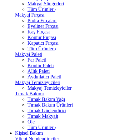
Makyaj Süngerleri
Tüm Ürünler
Makyaj Fırçası
Pudra Fırçaları
Eyeliner Fırçası
Kaş Fırçası
Kontür Fırçası
Kapatıcı Fırçası
Tüm Ürünler
Makyaj Paleti
Far Paleti
Kontür Paleti
Allık Paleti
Aydınlatıcı Paleti
Makyaj Temizleyicileri
Makyaj Temizleyiciler
Tırnak Bakımı
Tırnak Bakım Yağı
Tırnak Bakım Ürünleri
Tırnak Güçlendirici
Tırnak Makyajı
Oje
Tüm Ürünler
Kişisel Bakım
Vücut Nemlendiriciler