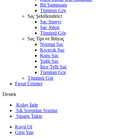
Bit Şampuanı
Tümünü Gör
Saç Şekillendirici
Saç Spreyi
Saç Jölesi
Tümünü Gör
Saç Tipi ve İhtiyaç
Normal Saç
Kıvırcık Saç
Kuru Saç
Yağlı Saç
İnce Telli Saç
Tümünü Gör
Tümünü Gör
Fırsat Ürünler
Destek
Kolay İade
Sık Sorunlan Sorular
Sipariş Takip
Kayıt Ol
Giriş Yap