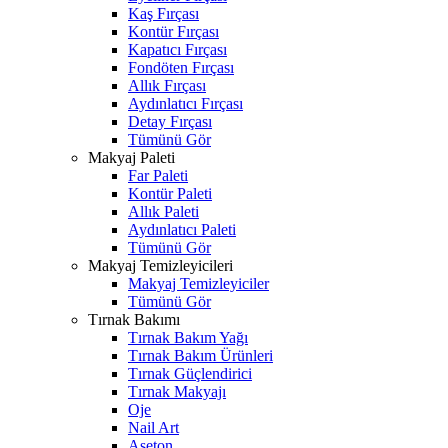
Kaş Fırçası
Kontür Fırçası
Kapatıcı Fırçası
Fondöten Fırçası
Allık Fırçası
Aydınlatıcı Fırçası
Detay Fırçası
Tümünü Gör
Makyaj Paleti
Far Paleti
Kontür Paleti
Allık Paleti
Aydınlatıcı Paleti
Tümünü Gör
Makyaj Temizleyicileri
Makyaj Temizleyiciler
Tümünü Gör
Tırnak Bakımı
Tırnak Bakım Yağı
Tırnak Bakım Ürünleri
Tırnak Güçlendirici
Tırnak Makyajı
Oje
Nail Art
Aseton