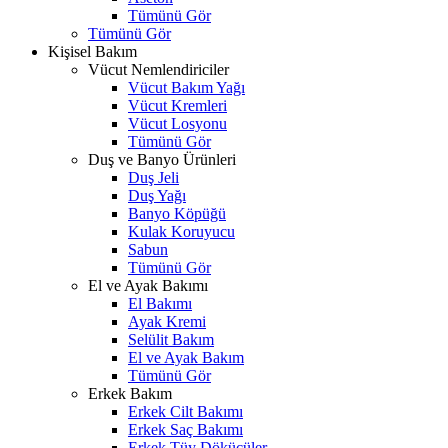
Tümünü Gör
Tümünü Gör
Kişisel Bakım
Vücut Nemlendiriciler
Vücut Bakım Yağı
Vücut Kremleri
Vücut Losyonu
Tümünü Gör
Duş ve Banyo Ürünleri
Duş Jeli
Duş Yağı
Banyo Köpüğü
Kulak Koruyucu
Sabun
Tümünü Gör
El ve Ayak Bakımı
El Bakımı
Ayak Kremi
Selülit Bakım
El ve Ayak Bakım
Tümünü Gör
Erkek Bakım
Erkek Cilt Bakımı
Erkek Saç Bakımı
Erkek Tüy Dökücüler