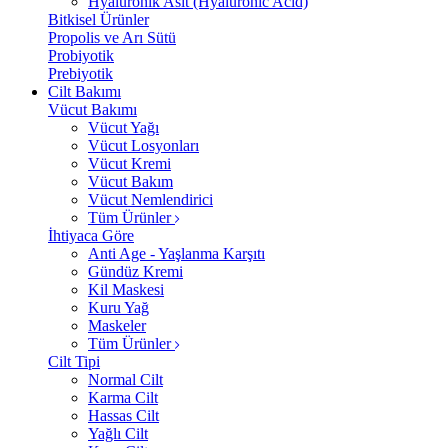
Hyalüronik Asit (Hyaluronic Acid)
Bitkisel Ürünler
Propolis ve Arı Sütü
Probiyotik
Prebiyotik
Cilt Bakımı
Vücut Bakımı
Vücut Yağı
Vücut Losyonları
Vücut Kremi
Vücut Bakım
Vücut Nemlendirici
Tüm Ürünler
İhtiyaca Göre
Anti Age - Yaşlanma Karşıtı
Gündüz Kremi
Kil Maskesi
Kuru Yağ
Maskeler
Tüm Ürünler
Cilt Tipi
Normal Cilt
Karma Cilt
Hassas Cilt
Yağlı Cilt