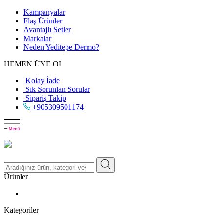
Kampanyalar
Flaş Ürünler
Avantajlı Setler
Markalar
Neden
Yeditepe
Dermo?
HEMEN ÜYE OL
Kolay İade
Sık Sorunlan Sorular
Sipariş Takip
+905309501174
Ürünler
Kategoriler