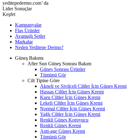
yeditepedermo.com’ da
Lider Sonuçlar
Keşfet
Kampanyalar
Flaş Ürünler
Avantajlı Setler
Markalar
Neden
Yeditepe
Dermo?
Güneş Bakımı
After Sun Güneş Sonrası Bakım
Güneş Sonrası Ürünler
Tümünü Gör
Cilt Tipine Göre
Akneli ve Sivilceli Ciltler İçin Güneş Kremi
Hassas Ciltler İçin Güneş Kremi
Kuru Ciltler İçin Güneş Kremi
Lekeli Ciltler İçin Güneş Kremi
Normal Ciltler İçin Güneş Kremi
Yağlı Ciltler İçin Güneş Kremi
Renkli Güneş Koruyucu
Renkli Güneş Kremi
Anti-age Güneş Kremi
Tümünü Gör