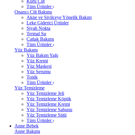
Kuru Cilt
Tüm Ürünler
Onarıcı Cilt Bakımı
Akne ve Sivilceye Yönelik Bakım
Leke Giderici Ürünler
Siyah Nokta
Termal Su
Çatlak Bakımı
Tüm Ürünler
Yüz Bakımı
Yüz Bakım Yağı
Yüz Kremi
Yüz Maskesi
Yüz Serumu
Tonik
Tüm Ürünler
Yüz Temizleme
Yüz Temizleme Jeli
Yüz Temizleme Köpük
Yüz Temizleme Kremi
Yüz Temizleme Sabunu
Yüz Temizleme Sütü
Tüm Ürünler
Anne Bebek
Anne Bakımı