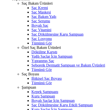
Saç Bakım Ürünleri
Saç Kremi
Saç Maskesi
Saç Bakım Yağı
Saç Serumu
Boyalı Saç
Saç Vitamini
Saç Dökülmesine Karşı Şampuan
Saç Losyonu
Tümünü Gör
Özel Saç Bakım Ürünleri
Dökülme Karşıtı
Yağlı Saçlar İçin Şampuan
Yıpranmış Saç
Seboreik Dermatit Şampuan ve Bakım Ürünleri
Tümünü Gör
Saç Boyası
Bitkisel Saç Boyası
Tümünü Gör
Şampuan
Kepek Şampuanı
Kuru Şampuan
Boyalı Saçlar İçin Şampuan
Saç Dökülmesine Karşı Etkili Şampuan
Kuru Saçlar İçin Şampuan