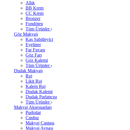
Allık
BB Krem
CC Krem
Bronzer
Fondöten
Tüm Ürünler
Göz Makyajı
Kaş Sabitleyici
Eyeliner
Far Fırçası
Göz Farı
Göz Kalemi
Tüm Ürünler
Dudak Makyajı
Ruj
Likit Ruj
Kalem Ruj
Dudak Kalemi
Dudak Parlatıcısı
Tüm Ürünler
Makyaj Aksesuarları
Pudralar
Cımbız
Makyaj Çantası
Makyaj Aynası