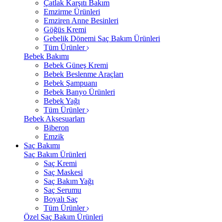
Çatlak Karşıtı Bakım
Emzirme Ürünleri
Emziren Anne Besinleri
Göğüs Kremi
Gebelik Dönemi Saç Bakım Ürünleri
Tüm Ürünler
Bebek Bakımı
Bebek Güneş Kremi
Bebek Beslenme Araçları
Bebek Şampuanı
Bebek Banyo Ürünleri
Bebek Yağı
Tüm Ürünler
Bebek Aksesuarları
Biberon
Emzik
Saç Bakımı
Saç Bakım Ürünleri
Saç Kremi
Saç Maskesi
Saç Bakım Yağı
Saç Serumu
Boyalı Saç
Tüm Ürünler
Özel Saç Bakım Ürünleri