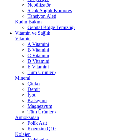
Nebülizatör
Sıcak Soğuk Kompres
Tansiyon Aleti
Kadın Bakım
Genital Bölge Temizliği
Vitamin ve Sağlık
Vitamin
A Vitamini
B Vitamini
C Vitamini
D Vitamini
E Vitamini
Tüm Ürünler
Mineral
Çinko
Demir
İyot
Kalsiyum
Magnezyum
Tüm Ürünler
Antioksidan
Folik Asit
Koenzim Q10
Kolajen
Kolajenler