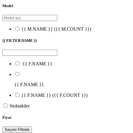
Model
{{ M.NAME }}
({{ M.COUNT }})
{{ FILTER.NAME }}
{{ F.NAME }}
{{ F.NAME }}
{{ F.NAME }}
({{ F.COUNT }})
Stoktakiler
Fiyat
Seçimi Filtrele