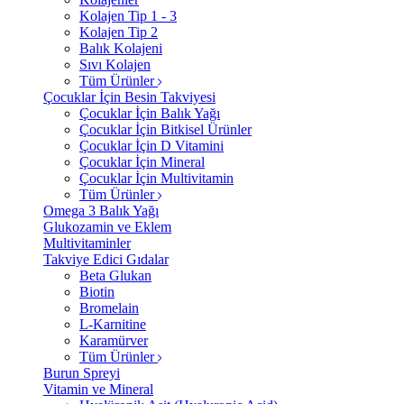
Kolajen Tip 1 - 3
Kolajen Tip 2
Balık Kolajeni
Sıvı Kolajen
Tüm Ürünler
Çocuklar İçin Besin Takviyesi
Çocuklar İçin Balık Yağı
Çocuklar İçin Bitkisel Ürünler
Çocuklar İçin D Vitamini
Çocuklar İçin Mineral
Çocuklar İçin Multivitamin
Tüm Ürünler
Omega 3 Balık Yağı
Glukozamin ve Eklem
Multivitaminler
Takviye Edici Gıdalar
Beta Glukan
Biotin
Bromelain
L-Karnitine
Karamürver
Tüm Ürünler
Burun Spreyi
Vitamin ve Mineral