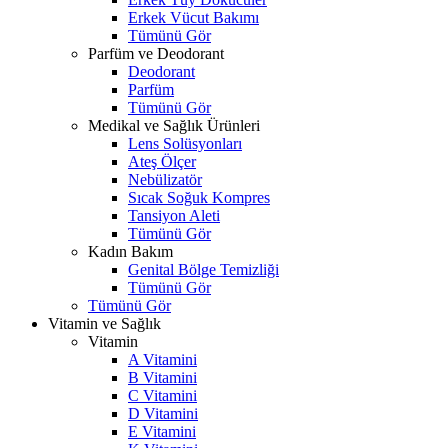
Erkek Vücut Bakımı
Tümünü Gör
Parfüm ve Deodorant
Deodorant
Parfüm
Tümünü Gör
Medikal ve Sağlık Ürünleri
Lens Solüsyonları
Ateş Ölçer
Nebülizatör
Sıcak Soğuk Kompres
Tansiyon Aleti
Tümünü Gör
Kadın Bakım
Genital Bölge Temizliği
Tümünü Gör
Tümünü Gör
Vitamin ve Sağlık
Vitamin
A Vitamini
B Vitamini
C Vitamini
D Vitamini
E Vitamini