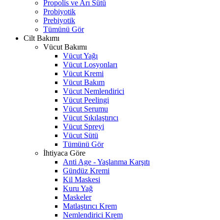
Propolis ve Arı Sütü
Probiyotik
Prebiyotik
Tümünü Gör
Cilt Bakımı
Vücut Bakımı
Vücut Yağı
Vücut Losyonları
Vücut Kremi
Vücut Bakım
Vücut Nemlendirici
Vücut Peelingi
Vücut Serumu
Vücut Sıkılaştırıcı
Vücut Spreyi
Vücut Sütü
Tümünü Gör
İhtiyaca Göre
Anti Age - Yaşlanma Karşıtı
Gündüz Kremi
Kil Maskesi
Kuru Yağ
Maskeler
Matlaştırıcı Krem
Nemlendirici Krem