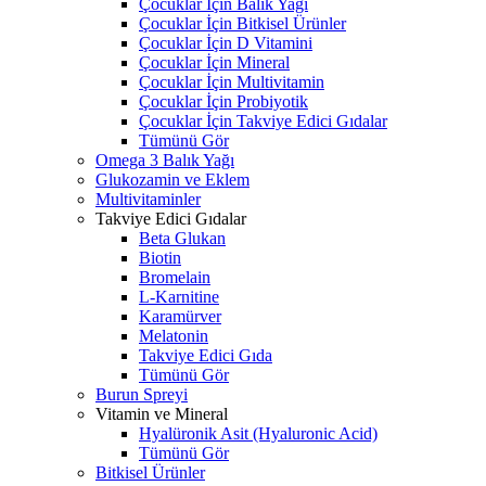
Çocuklar İçin Balık Yağı
Çocuklar İçin Bitkisel Ürünler
Çocuklar İçin D Vitamini
Çocuklar İçin Mineral
Çocuklar İçin Multivitamin
Çocuklar İçin Probiyotik
Çocuklar İçin Takviye Edici Gıdalar
Tümünü Gör
Omega 3 Balık Yağı
Glukozamin ve Eklem
Multivitaminler
Takviye Edici Gıdalar
Beta Glukan
Biotin
Bromelain
L-Karnitine
Karamürver
Melatonin
Takviye Edici Gıda
Tümünü Gör
Burun Spreyi
Vitamin ve Mineral
Hyalüronik Asit (Hyaluronic Acid)
Tümünü Gör
Bitkisel Ürünler