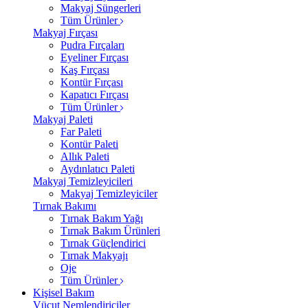
Makyaj Süngerleri
Tüm Ürünler
Makyaj Fırçası
Pudra Fırçaları
Eyeliner Fırçası
Kaş Fırçası
Kontür Fırçası
Kapatıcı Fırçası
Tüm Ürünler
Makyaj Paleti
Far Paleti
Kontür Paleti
Allık Paleti
Aydınlatıcı Paleti
Makyaj Temizleyicileri
Makyaj Temizleyiciler
Tırnak Bakımı
Tırnak Bakım Yağı
Tırnak Bakım Ürünleri
Tırnak Güçlendirici
Tırnak Makyajı
Oje
Tüm Ürünler
Kişisel Bakım
Vücut Nemlendiriciler