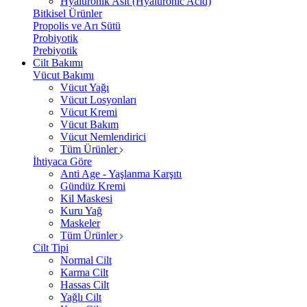
Hyalüronik Asit (Hyaluronic Acid)
Bitkisel Ürünler
Propolis ve Arı Sütü
Probiyotik
Prebiyotik
Cilt Bakımı
Vücut Bakımı
Vücut Yağı
Vücut Losyonları
Vücut Kremi
Vücut Bakım
Vücut Nemlendirici
Tüm Ürünler
İhtiyaca Göre
Anti Age - Yaşlanma Karşıtı
Gündüz Kremi
Kil Maskesi
Kuru Yağ
Maskeler
Tüm Ürünler
Cilt Tipi
Normal Cilt
Karma Cilt
Hassas Cilt
Yağlı Cilt