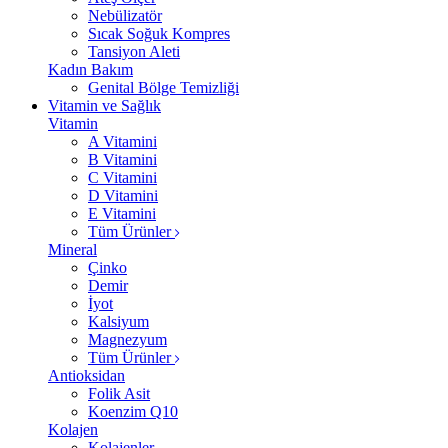
Nebülizatör
Sıcak Soğuk Kompres
Tansiyon Aleti
Kadın Bakım
Genital Bölge Temizliği
Vitamin ve Sağlık
Vitamin
A Vitamini
B Vitamini
C Vitamini
D Vitamini
E Vitamini
Tüm Ürünler
Mineral
Çinko
Demir
İyot
Kalsiyum
Magnezyum
Tüm Ürünler
Antioksidan
Folik Asit
Koenzim Q10
Kolajen
Kolajenler