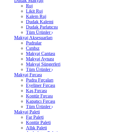
Dudak Makyajı
Ruj
Likit Ruj
Kalem Ruj
Dudak Kalemi
Dudak Parlatıcısı
Tüm Ürünler
Makyaj Aksesuarları
Pudralar
Cımbız
Makyaj Çantası
Makyaj Aynası
Makyaj Süngerleri
Tüm Ürünler
Makyaj Fırçası
Pudra Fırçaları
Eyeliner Fırçası
Kaş Fırçası
Kontür Fırçası
Kapatıcı Fırçası
Tüm Ürünler
Makyaj Paleti
Far Paleti
Kontür Paleti
Allık Paleti