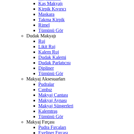
Kaş Makyajı
Kirpik Kıvırıcı
Maskara
Takma Kirpik
Rimel
Tümünü Gör
Dudak Makyajı
Ruj
Likit Ruj
Kalem Ruj
Dudak Kalemi
Dudak Parlatıcısı
Dipliner
Tümünü Gör
Makyaj Aksesuarları
Pudralar
Cımbız
Makyaj Çantası
Makyaj Aynası
Makyaj Süngerleri
Kalemtraş
Tümünü Gör
Makyaj Fırçası
Pudra Fırçaları
Eyeliner Fırçası