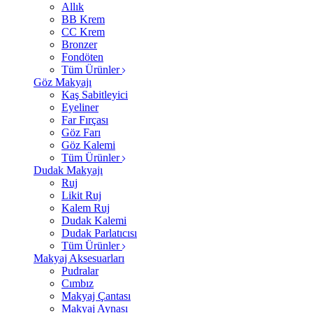
Allık
BB Krem
CC Krem
Bronzer
Fondöten
Tüm Ürünler
Göz Makyajı
Kaş Sabitleyici
Eyeliner
Far Fırçası
Göz Farı
Göz Kalemi
Tüm Ürünler
Dudak Makyajı
Ruj
Likit Ruj
Kalem Ruj
Dudak Kalemi
Dudak Parlatıcısı
Tüm Ürünler
Makyaj Aksesuarları
Pudralar
Cımbız
Makyaj Çantası
Makyaj Aynası