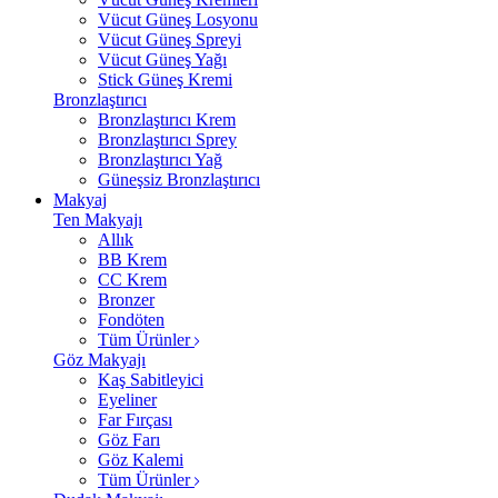
Vücut Güneş Losyonu
Vücut Güneş Spreyi
Vücut Güneş Yağı
Stick Güneş Kremi
Bronzlaştırıcı
Bronzlaştırıcı Krem
Bronzlaştırıcı Sprey
Bronzlaştırıcı Yağ
Güneşsiz Bronzlaştırıcı
Makyaj
Ten Makyajı
Allık
BB Krem
CC Krem
Bronzer
Fondöten
Tüm Ürünler
Göz Makyajı
Kaş Sabitleyici
Eyeliner
Far Fırçası
Göz Farı
Göz Kalemi
Tüm Ürünler