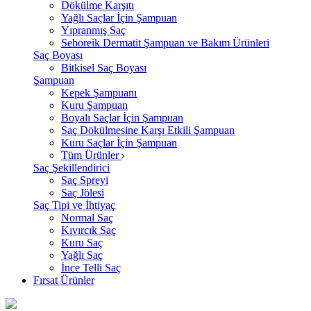
Dökülme Karşıtı
Yağlı Saçlar İçin Şampuan
Yıpranmış Saç
Seboreik Dermatit Şampuan ve Bakım Ürünleri
Saç Boyası
Bitkisel Saç Boyası
Şampuan
Kepek Şampuanı
Kuru Şampuan
Boyalı Saçlar İçin Şampuan
Saç Dökülmesine Karşı Etkili Şampuan
Kuru Saçlar İçin Şampuan
Tüm Ürünler
Saç Şekillendirici
Saç Spreyi
Saç Jölesi
Saç Tipi ve İhtiyaç
Normal Saç
Kıvırcık Saç
Kuru Saç
Yağlı Saç
İnce Telli Saç
Fırsat Ürünler