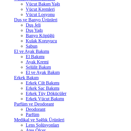
Vücut Bakım Yağı
Vücut Kremleri
Vücut Losyonu
Duş ve Banyo Ürünleri
Duş Jeli
Duş Yağı
Banyo Köpüğü
Kulak Koruyucu
Sabun
El ve Ayak Bakımı
El Bakımı
Ayak Kremi
Selülit Bakım
El ve Ayak Bakım
Erkek Bakım
Erkek Cilt Bakımı
Erkek Saç Bakımı
Erkek Tüy Dökücüler
Erkek Vücut Bakımı
Parfüm ve Deodorant
Deodorant
Parfüm
Medikal ve Sağlık Ürünleri
Lens Solüsyonları
Ateş Ölçer