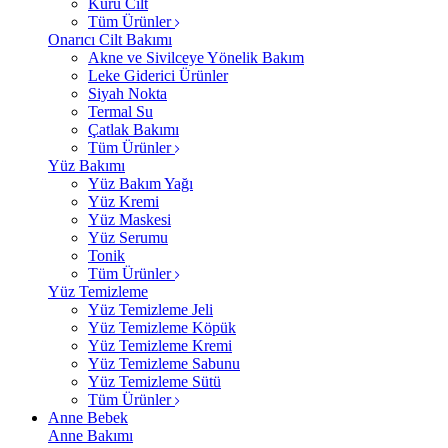
Kuru Cilt
Tüm Ürünler
Onarıcı Cilt Bakımı
Akne ve Sivilceye Yönelik Bakım
Leke Giderici Ürünler
Siyah Nokta
Termal Su
Çatlak Bakımı
Tüm Ürünler
Yüz Bakımı
Yüz Bakım Yağı
Yüz Kremi
Yüz Maskesi
Yüz Serumu
Tonik
Tüm Ürünler
Yüz Temizleme
Yüz Temizleme Jeli
Yüz Temizleme Köpük
Yüz Temizleme Kremi
Yüz Temizleme Sabunu
Yüz Temizleme Sütü
Tüm Ürünler
Anne Bebek
Anne Bakımı