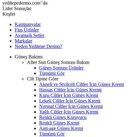
yeditepedermo.com’ da
Lider Sonuçlar
Keşfet
Kampanyalar
Flaş Ürünler
Avantajlı Setler
Markalar
Neden
Yeditepe
Dermo?
Güneş Bakımı
After Sun Güneş Sonrası Bakım
Güneş Sonrası Ürünler
Tümünü Gör
Cilt Tipine Göre
Akneli ve Sivilceli Ciltler İçin Güneş Kremi
Hassas Ciltler İçin Güneş Kremi
Kuru Ciltler İçin Güneş Kremi
Lekeli Ciltler İçin Güneş Kremi
Normal Ciltler İçin Güneş Kremi
Yağlı Ciltler İçin Güneş Kremi
Renkli Güneş Koruyucu
Renkli Güneş Kremi
Anti-age Güneş Kremi
Tümünü Gör