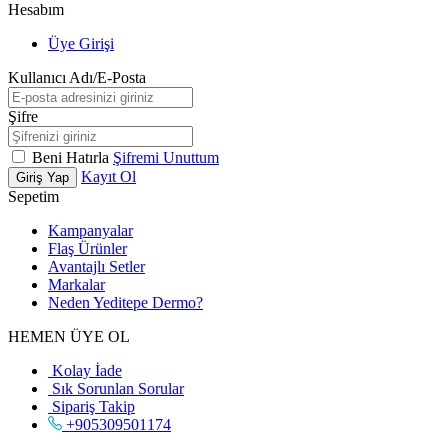
Hesabım
Üye Girişi
Kullanıcı Adı/E-Posta
Şifre
Beni Hatırla
Şifremi Unuttum
Kayıt Ol
Giriş Yap
Sepetim
Kampanyalar
Flaş Ürünler
Avantajlı Setler
Markalar
Neden
Yeditepe
Dermo?
HEMEN ÜYE OL
Kolay İade
Sık Sorunlan Sorular
Sipariş Takip
+905309501174