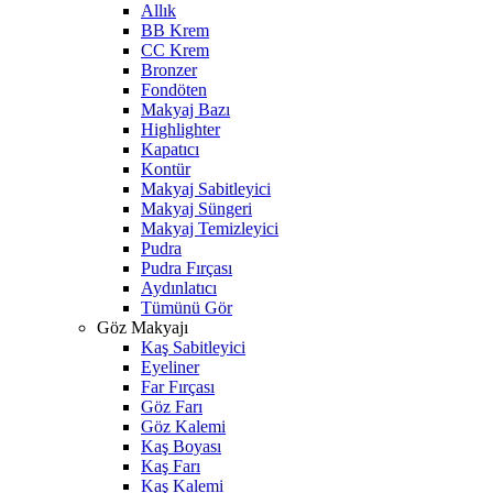
Allık
BB Krem
CC Krem
Bronzer
Fondöten
Makyaj Bazı
Highlighter
Kapatıcı
Kontür
Makyaj Sabitleyici
Makyaj Süngeri
Makyaj Temizleyici
Pudra
Pudra Fırçası
Aydınlatıcı
Tümünü Gör
Göz Makyajı
Kaş Sabitleyici
Eyeliner
Far Fırçası
Göz Farı
Göz Kalemi
Kaş Boyası
Kaş Farı
Kaş Kalemi