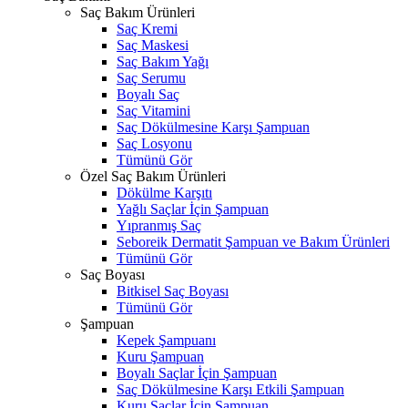
Saç Bakım Ürünleri
Saç Kremi
Saç Maskesi
Saç Bakım Yağı
Saç Serumu
Boyalı Saç
Saç Vitamini
Saç Dökülmesine Karşı Şampuan
Saç Losyonu
Tümünü Gör
Özel Saç Bakım Ürünleri
Dökülme Karşıtı
Yağlı Saçlar İçin Şampuan
Yıpranmış Saç
Seboreik Dermatit Şampuan ve Bakım Ürünleri
Tümünü Gör
Saç Boyası
Bitkisel Saç Boyası
Tümünü Gör
Şampuan
Kepek Şampuanı
Kuru Şampuan
Boyalı Saçlar İçin Şampuan
Saç Dökülmesine Karşı Etkili Şampuan
Kuru Saçlar İçin Şampuan