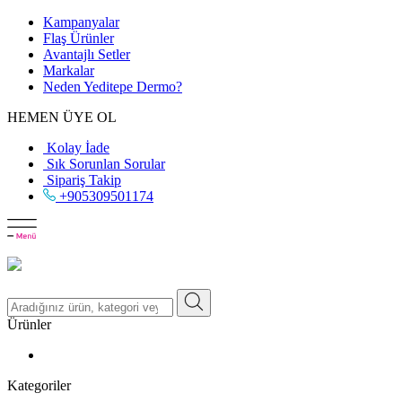
Kampanyalar
Flaş Ürünler
Avantajlı Setler
Markalar
Neden
Yeditepe
Dermo?
HEMEN ÜYE OL
Kolay İade
Sık Sorunlan Sorular
Sipariş Takip
+905309501174
Ürünler
Kategoriler