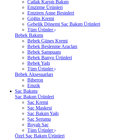
Çatlak Karşıtı Bakım
Emzirme Ürünleri
Emziren Anne Besinleri
Göğüs Kremi
Gebelik Dönemi Saç Bakım Ürünleri
Tüm Ürünler
Bebek Bakımı
Bebek Güneş Kremi
Bebek Beslenme Araçları
Bebek Şampuanı
Bebek Banyo Ürünleri
Bebek Yağı
Tüm Ürünler
Bebek Aksesuarları
Biberon
Emzik
Saç Bakımı
Saç Bakım Ürünleri
Saç Kremi
Saç Maskesi
Saç Bakım Yağı
Saç Serumu
Boyalı Saç
Tüm Ürünler
Özel Saç Bakım Ürünleri