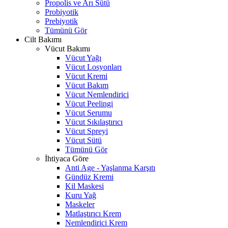
Propolis ve Arı Sütü
Probiyotik
Prebiyotik
Tümünü Gör
Cilt Bakımı
Vücut Bakımı
Vücut Yağı
Vücut Losyonları
Vücut Kremi
Vücut Bakım
Vücut Nemlendirici
Vücut Peelingi
Vücut Serumu
Vücut Sıkılaştırıcı
Vücut Spreyi
Vücut Sütü
Tümünü Gör
İhtiyaca Göre
Anti Age - Yaşlanma Karşıtı
Gündüz Kremi
Kil Maskesi
Kuru Yağ
Maskeler
Matlaştırıcı Krem
Nemlendirici Krem