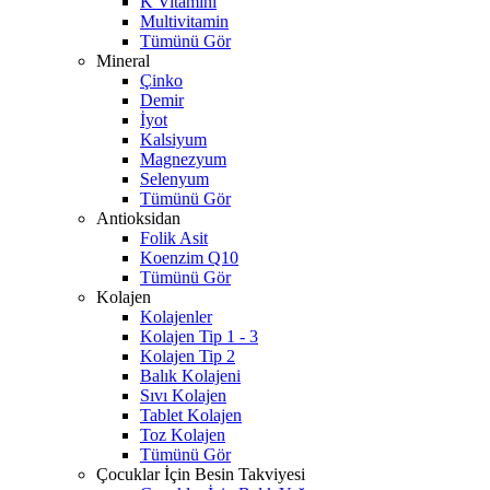
K Vitamini
Multivitamin
Tümünü Gör
Mineral
Çinko
Demir
İyot
Kalsiyum
Magnezyum
Selenyum
Tümünü Gör
Antioksidan
Folik Asit
Koenzim Q10
Tümünü Gör
Kolajen
Kolajenler
Kolajen Tip 1 - 3
Kolajen Tip 2
Balık Kolajeni
Sıvı Kolajen
Tablet Kolajen
Toz Kolajen
Tümünü Gör
Çocuklar İçin Besin Takviyesi