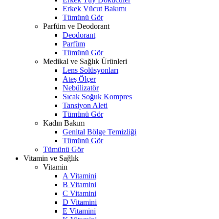
Erkek Vücut Bakımı
Tümünü Gör
Parfüm ve Deodorant
Deodorant
Parfüm
Tümünü Gör
Medikal ve Sağlık Ürünleri
Lens Solüsyonları
Ateş Ölçer
Nebülizatör
Sıcak Soğuk Kompres
Tansiyon Aleti
Tümünü Gör
Kadın Bakım
Genital Bölge Temizliği
Tümünü Gör
Tümünü Gör
Vitamin ve Sağlık
Vitamin
A Vitamini
B Vitamini
C Vitamini
D Vitamini
E Vitamini