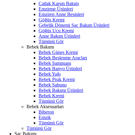
Çatlak Karşıtı Bakım
Emzirme Ürünleri
Emziren Anne Besinleri
Göğüs Kremi
Gebelik Dönemi Saç Bakım Ürünleri
Göğüs Ucu Kremi
Anne Bakım Ürünleri
Tümünü Gör
Bebek Bakımı
Bebek Güneş Kremi
Bebek Beslenme Araçları
Bebek Şampuanı
Bebek Banyo Ürünleri
Bebek Yağı
Bebek Pişik Kremi
Bebek Sabunu
Bebek Bakımı Ürünleri
Bebek Kremi
Tümünü Gör
Bebek Aksesuarları
Biberon
Emzik
Tümünü Gör
Tümünü Gör
Saç Bakımı