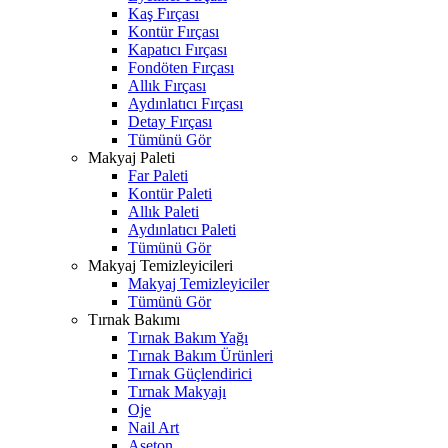
Kaş Fırçası
Kontür Fırçası
Kapatıcı Fırçası
Fondöten Fırçası
Allık Fırçası
Aydınlatıcı Fırçası
Detay Fırçası
Tümünü Gör
Makyaj Paleti
Far Paleti
Kontür Paleti
Allık Paleti
Aydınlatıcı Paleti
Tümünü Gör
Makyaj Temizleyicileri
Makyaj Temizleyiciler
Tümünü Gör
Tırnak Bakımı
Tırnak Bakım Yağı
Tırnak Bakım Ürünleri
Tırnak Güçlendirici
Tırnak Makyajı
Oje
Nail Art
Aseton