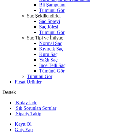
Bit Şampuanı
Tümünü Gör
Saç Şekillendirici
Saç Spreyi
Saç Jölesi
Tümünü Gör
Saç Tipi ve İhtiyaç
Normal Saç
Kıvırcık Saç
Kuru Saç
Yağlı Saç
İnce Telli Saç
Tümünü Gör
Tümünü Gör
Fırsat Ürünler
Destek
Kolay İade
Sık Sorunlan Sorular
Sipariş Takip
Kayıt Ol
Giriş Yap