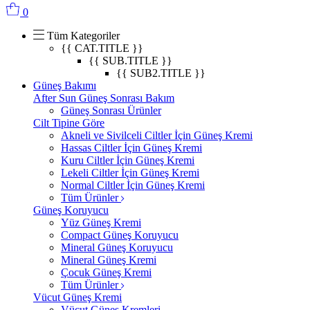
0
Tüm Kategoriler
{{ CAT.TITLE }}
{{ SUB.TITLE }}
{{ SUB2.TITLE }}
Güneş Bakımı
After Sun Güneş Sonrası Bakım
Güneş Sonrası Ürünler
Cilt Tipine Göre
Akneli ve Sivilceli Ciltler İçin Güneş Kremi
Hassas Ciltler İçin Güneş Kremi
Kuru Ciltler İçin Güneş Kremi
Lekeli Ciltler İçin Güneş Kremi
Normal Ciltler İçin Güneş Kremi
Tüm Ürünler
Güneş Koruyucu
Yüz Güneş Kremi
Compact Güneş Koruyucu
Mineral Güneş Koruyucu
Mineral Güneş Kremi
Çocuk Güneş Kremi
Tüm Ürünler
Vücut Güneş Kremi
Vücut Güneş Kremleri