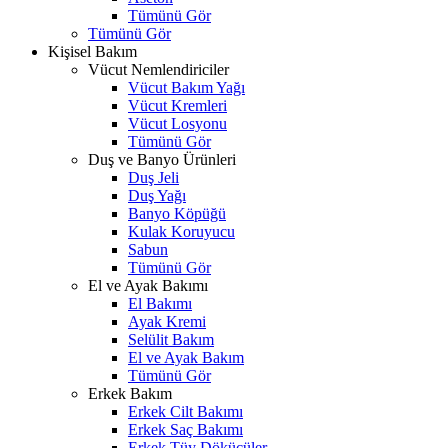
Tümünü Gör
Tümünü Gör
Kişisel Bakım
Vücut Nemlendiriciler
Vücut Bakım Yağı
Vücut Kremleri
Vücut Losyonu
Tümünü Gör
Duş ve Banyo Ürünleri
Duş Jeli
Duş Yağı
Banyo Köpüğü
Kulak Koruyucu
Sabun
Tümünü Gör
El ve Ayak Bakımı
El Bakımı
Ayak Kremi
Selülit Bakım
El ve Ayak Bakım
Tümünü Gör
Erkek Bakım
Erkek Cilt Bakımı
Erkek Saç Bakımı
Erkek Tüy Dökücüler