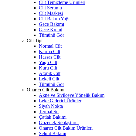
Cilt Temizleme Ürünleri
Cilt Serumu
Cilt Maskesi
Cilt Bakım Yağı
Gece Bakımı
Gece Kremi
Tümünü Gör
Cilt Tipi
Normal Cilt
Karma Cilt
Hassas Cilt
Yağlı Cilt
Kuru Cilt
Atopik Cilt
Lekeli Cilt
Tümünü Gör
Onarıcı Cilt Bakımı
Akne ve Sivilceye Yönelik Bakım
Leke Giderici Ürünler
Siyah Nokta
Termal Su
Çatlak Bakımı
Gözenek Sıkılaştırıcı
Onarıcı Cilt Bakım Ürünleri
Selülit Bakımı