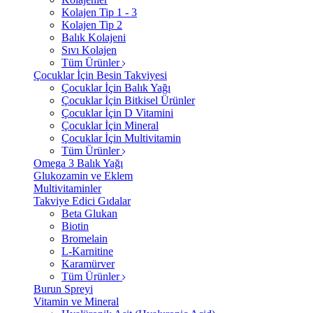
Kolajen Tip 1 - 3
Kolajen Tip 2
Balık Kolajeni
Sıvı Kolajen
Tüm Ürünler
Çocuklar İçin Besin Takviyesi
Çocuklar İçin Balık Yağı
Çocuklar İçin Bitkisel Ürünler
Çocuklar İçin D Vitamini
Çocuklar İçin Mineral
Çocuklar İçin Multivitamin
Tüm Ürünler
Omega 3 Balık Yağı
Glukozamin ve Eklem
Multivitaminler
Takviye Edici Gıdalar
Beta Glukan
Biotin
Bromelain
L-Karnitine
Karamürver
Tüm Ürünler
Burun Spreyi
Vitamin ve Mineral