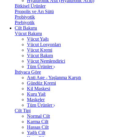
Hyalüronik Asit (Hyaluronic Acid)
Bitkisel Ürünler
Propolis ve Arı Sütü
Probiyotik
Prebiyotik
Cilt Bakımı
Vücut Bakımı
Vücut Yağı
Vücut Losyonları
Vücut Kremi
Vücut Bakım
Vücut Nemlendirici
Tüm Ürünler
İhtiyaca Göre
Anti Age - Yaşlanma Karşıtı
Gündüz Kremi
Kil Maskesi
Kuru Yağ
Maskeler
Tüm Ürünler
Cilt Tipi
Normal Cilt
Karma Cilt
Hassas Cilt
Yağlı Cilt