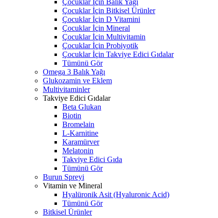
Çocuklar İçin Balık Yağı
Çocuklar İçin Bitkisel Ürünler
Çocuklar İçin D Vitamini
Çocuklar İçin Mineral
Çocuklar İçin Multivitamin
Çocuklar İçin Probiyotik
Çocuklar İçin Takviye Edici Gıdalar
Tümünü Gör
Omega 3 Balık Yağı
Glukozamin ve Eklem
Multivitaminler
Takviye Edici Gıdalar
Beta Glukan
Biotin
Bromelain
L-Karnitine
Karamürver
Melatonin
Takviye Edici Gıda
Tümünü Gör
Burun Spreyi
Vitamin ve Mineral
Hyalüronik Asit (Hyaluronic Acid)
Tümünü Gör
Bitkisel Ürünler