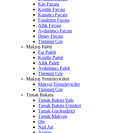
Kaş Fırçası
Kontür Fırçası
Kapatıcı Fırçası
Fondöten Fırçası
Allık Fırçası
Aydınlatıcı Fırçası
Detay Fırçası
Tümünü Gör
Makyaj Paleti
Far Paleti
Kontür Paleti
Allık Paleti
Aydınlatıcı Paleti
Tümünü Gör
Makyaj Temizleyicileri
Makyaj Temizleyiciler
Tümünü Gör
Tırnak Bakımı
Tırnak Bakım Yağı
Tırnak Bakım Ürünleri
Tırnak Güçlendirici
Tırnak Makyajı
Oje
Nail Art
Aseton