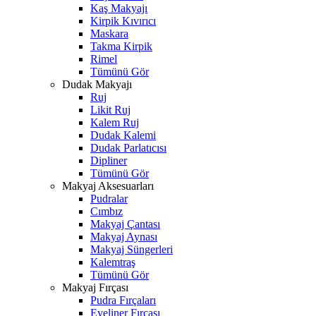
Kaş Makyajı
Kirpik Kıvırıcı
Maskara
Takma Kirpik
Rimel
Tümünü Gör
Dudak Makyajı
Ruj
Likit Ruj
Kalem Ruj
Dudak Kalemi
Dudak Parlatıcısı
Dipliner
Tümünü Gör
Makyaj Aksesuarları
Pudralar
Cımbız
Makyaj Çantası
Makyaj Aynası
Makyaj Süngerleri
Kalemtraş
Tümünü Gör
Makyaj Fırçası
Pudra Fırçaları
Eyeliner Fırçası