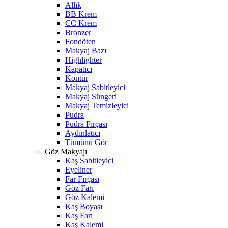
Allık
BB Krem
CC Krem
Bronzer
Fondöten
Makyaj Bazı
Highlighter
Kapatıcı
Kontür
Makyaj Sabitleyici
Makyaj Süngeri
Makyaj Temizleyici
Pudra
Pudra Fırçası
Aydınlatıcı
Tümünü Gör
Göz Makyajı
Kaş Sabitleyici
Eyeliner
Far Fırçası
Göz Farı
Göz Kalemi
Kaş Boyası
Kaş Farı
Kaş Kalemi