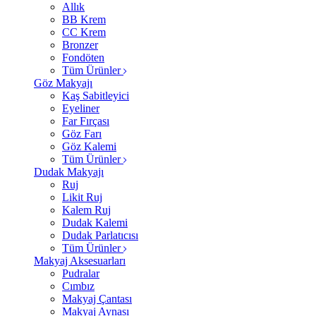
Allık
BB Krem
CC Krem
Bronzer
Fondöten
Tüm Ürünler
Göz Makyajı
Kaş Sabitleyici
Eyeliner
Far Fırçası
Göz Farı
Göz Kalemi
Tüm Ürünler
Dudak Makyajı
Ruj
Likit Ruj
Kalem Ruj
Dudak Kalemi
Dudak Parlatıcısı
Tüm Ürünler
Makyaj Aksesuarları
Pudralar
Cımbız
Makyaj Çantası
Makyaj Aynası