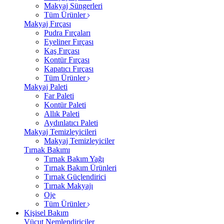
Makyaj Süngerleri
Tüm Ürünler
Makyaj Fırçası
Pudra Fırçaları
Eyeliner Fırçası
Kaş Fırçası
Kontür Fırçası
Kapatıcı Fırçası
Tüm Ürünler
Makyaj Paleti
Far Paleti
Kontür Paleti
Allık Paleti
Aydınlatıcı Paleti
Makyaj Temizleyicileri
Makyaj Temizleyiciler
Tırnak Bakımı
Tırnak Bakım Yağı
Tırnak Bakım Ürünleri
Tırnak Güçlendirici
Tırnak Makyajı
Oje
Tüm Ürünler
Kişisel Bakım
Vücut Nemlendiriciler