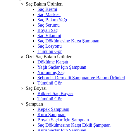
Saç Bakım Ürünleri
Saç Kremi
Saç Maskesi
Saç Bakım Yağı
Saç Serumu
Boyalı Saç
Saç Vitamini
Saç Dökülmesine Karşı Şampuan
Saç Losyonu
Tümünü Gör
Özel Saç Bakım Ürünleri
Dökülme Karşıtı
Yağlı Saçlar İçin Şampuan
Yıpranmış Saç
Seboreik Dermatit Şampuan ve Bakım Ürünleri
Tümünü Gör
Saç Boyası
Bitkisel Saç Boyası
Tümünü Gör
Şampuan
Kepek Şampuanı
Kuru Şampuan
Boyalı Saçlar İçin Şampuan
Saç Dökülmesine Karşı Etkili Şampuan
Kuru Saçlar İçin Şampuan