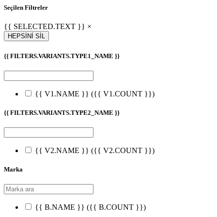
Seçilen Filtreler
{{ SELECTED.TEXT }} ×
HEPSİNİ SİL
{{ FILTERS.VARIANTS.TYPE1_NAME }}
{{ V1.NAME }}
({{ V1.COUNT }})
{{ FILTERS.VARIANTS.TYPE2_NAME }}
{{ V2.NAME }}
({{ V2.COUNT }})
Marka
{{ B.NAME }}
({{ B.COUNT }})