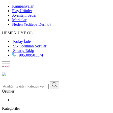
Kampanyalar
Flaş Ürünler
Avantajlı Setler
Markalar
Neden
Yeditepe
Dermo?
HEMEN ÜYE OL
Kolay İade
Sık Sorunlan Sorular
Sipariş Takip
+905309501174
Ürünler
Kategoriler