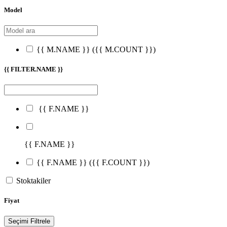
Model
{{ M.NAME }}
({{ M.COUNT }})
{{ FILTER.NAME }}
{{ F.NAME }}
{{ F.NAME }}
{{ F.NAME }}
({{ F.COUNT }})
Stoktakiler
Fiyat
Seçimi Filtrele