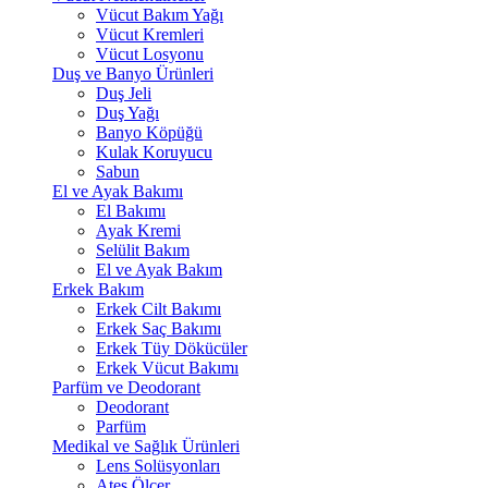
Vücut Bakım Yağı
Vücut Kremleri
Vücut Losyonu
Duş ve Banyo Ürünleri
Duş Jeli
Duş Yağı
Banyo Köpüğü
Kulak Koruyucu
Sabun
El ve Ayak Bakımı
El Bakımı
Ayak Kremi
Selülit Bakım
El ve Ayak Bakım
Erkek Bakım
Erkek Cilt Bakımı
Erkek Saç Bakımı
Erkek Tüy Dökücüler
Erkek Vücut Bakımı
Parfüm ve Deodorant
Deodorant
Parfüm
Medikal ve Sağlık Ürünleri
Lens Solüsyonları
Ateş Ölçer