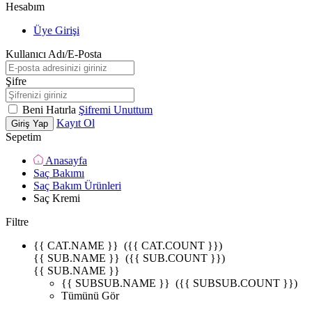
Hesabım
Üye Girişi
Kullanıcı Adı/E-Posta
Şifre
Beni Hatırla
Şifremi Unuttum
Kayıt Ol
Giriş Yap
Sepetim
Anasayfa
Saç Bakımı
Saç Bakım Ürünleri
Saç Kremi
Filtre
{{ CAT.NAME }}
({{ CAT.COUNT }})
{{ SUB.NAME }}
({{ SUB.COUNT }})
{{ SUB.NAME }}
{{ SUBSUB.NAME }}
({{ SUBSUB.COUNT }})
Tümünü Gör