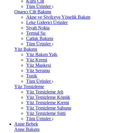
Kuru Cilt
Tüm Ürünler
Onarıcı Cilt Bakımı
Akne ve Sivilceye Yönelik Bakım
Leke Giderici Ürünler
Siyah Nokta
Termal Su
Çatlak Bakımı
Tüm Ürünler
Yüz Bakımı
Yüz Bakım Yağı
Yüz Kremi
Yüz Maskesi
Yüz Serumu
Tonik
Tüm Ürünler
Yüz Temizleme
Yüz Temizleme Jeli
Yüz Temizleme Köpük
Yüz Temizleme Kremi
Yüz Temizleme Sabunu
Yüz Temizleme Sütü
Tüm Ürünler
Anne Bebek
Anne Bakımı