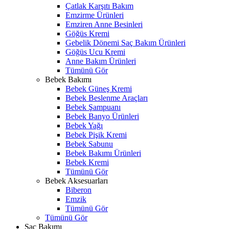
Çatlak Karşıtı Bakım
Emzirme Ürünleri
Emziren Anne Besinleri
Göğüs Kremi
Gebelik Dönemi Saç Bakım Ürünleri
Göğüs Ucu Kremi
Anne Bakım Ürünleri
Tümünü Gör
Bebek Bakımı
Bebek Güneş Kremi
Bebek Beslenme Araçları
Bebek Şampuanı
Bebek Banyo Ürünleri
Bebek Yağı
Bebek Pişik Kremi
Bebek Sabunu
Bebek Bakımı Ürünleri
Bebek Kremi
Tümünü Gör
Bebek Aksesuarları
Biberon
Emzik
Tümünü Gör
Tümünü Gör
Saç Bakımı