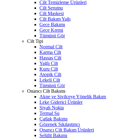
Cilt Temizleme Ürünleri
Cilt Serumu
Cilt Maskesi
Cilt Bakım Yağı
Gece Bakımı
Gece Kremi
Tümünü Gör
Cilt Tipi
Normal Cilt
Karma Cilt
Hassas Cilt
Yağlı Cilt
Kuru Cilt
Atopik Cilt
Lekeli Cilt
Tümünü Gör
Onarıcı Cilt Bakımı
Akne ve Sivilceye Yönelik Bakım
Leke Giderici Ürünler
Siyah Nokta
Termal Su
Çatlak Bakımı
Gözenek Sıkılaştırıcı
Onarıcı Cilt Bakım Ürünleri
Selülit Bakımı