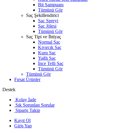
Bit Şampuanı
Tümünü Gör
Saç Şekillendirici
Saç Spreyi
Saç Jölesi
Tümünü Gör
Saç Tipi ve İhtiyaç
Normal Saç
Kıvırcık Saç
Kuru Saç
Yağlı Saç
İnce Telli Saç
Tümünü Gör
Tümünü Gör
Fırsat Ürünler
Destek
Kolay İade
Sık Sorunlan Sorular
Sipariş Takip
Kayıt Ol
Giriş Yap