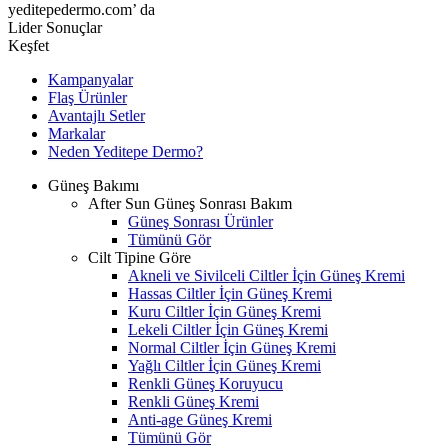
yeditepedermo.com’ da
Lider Sonuçlar
Keşfet
Kampanyalar
Flaş Ürünler
Avantajlı Setler
Markalar
Neden
Yeditepe
Dermo?
Güneş Bakımı
After Sun Güneş Sonrası Bakım
Güneş Sonrası Ürünler
Tümünü Gör
Cilt Tipine Göre
Akneli ve Sivilceli Ciltler İçin Güneş Kremi
Hassas Ciltler İçin Güneş Kremi
Kuru Ciltler İçin Güneş Kremi
Lekeli Ciltler İçin Güneş Kremi
Normal Ciltler İçin Güneş Kremi
Yağlı Ciltler İçin Güneş Kremi
Renkli Güneş Koruyucu
Renkli Güneş Kremi
Anti-age Güneş Kremi
Tümünü Gör