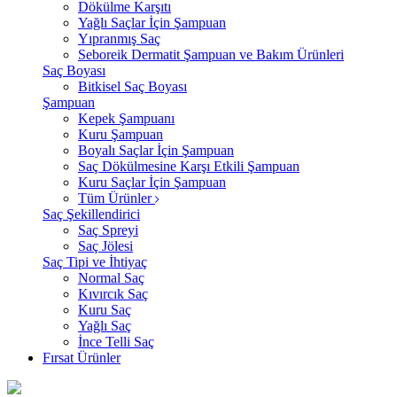
Dökülme Karşıtı
Yağlı Saçlar İçin Şampuan
Yıpranmış Saç
Seboreik Dermatit Şampuan ve Bakım Ürünleri
Saç Boyası
Bitkisel Saç Boyası
Şampuan
Kepek Şampuanı
Kuru Şampuan
Boyalı Saçlar İçin Şampuan
Saç Dökülmesine Karşı Etkili Şampuan
Kuru Saçlar İçin Şampuan
Tüm Ürünler
Saç Şekillendirici
Saç Spreyi
Saç Jölesi
Saç Tipi ve İhtiyaç
Normal Saç
Kıvırcık Saç
Kuru Saç
Yağlı Saç
İnce Telli Saç
Fırsat Ürünler