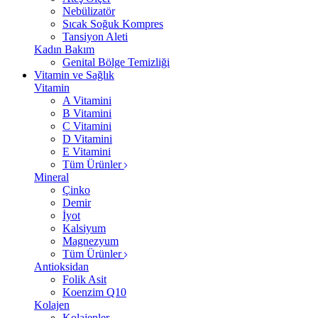
Nebülizatör
Sıcak Soğuk Kompres
Tansiyon Aleti
Kadın Bakım
Genital Bölge Temizliği
Vitamin ve Sağlık
Vitamin
A Vitamini
B Vitamini
C Vitamini
D Vitamini
E Vitamini
Tüm Ürünler
Mineral
Çinko
Demir
İyot
Kalsiyum
Magnezyum
Tüm Ürünler
Antioksidan
Folik Asit
Koenzim Q10
Kolajen
Kolajenler