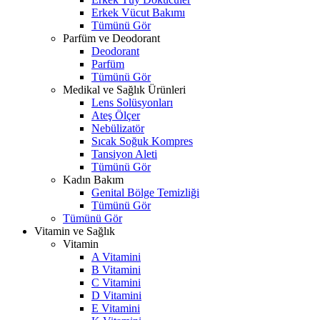
Erkek Vücut Bakımı
Tümünü Gör
Parfüm ve Deodorant
Deodorant
Parfüm
Tümünü Gör
Medikal ve Sağlık Ürünleri
Lens Solüsyonları
Ateş Ölçer
Nebülizatör
Sıcak Soğuk Kompres
Tansiyon Aleti
Tümünü Gör
Kadın Bakım
Genital Bölge Temizliği
Tümünü Gör
Tümünü Gör
Vitamin ve Sağlık
Vitamin
A Vitamini
B Vitamini
C Vitamini
D Vitamini
E Vitamini