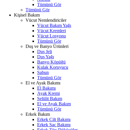
Tümünü Gör
Tümünü Gör
Kişisel Bakım
Vücut Nemlendiriciler
Vücut Bakım Yağı
Vücut Kremleri
Vücut Losyonu
Tümünü Gör
Duş ve Banyo Ürünleri
Duş Jeli
Duş Yağı
Banyo Köpüğü
Kulak Koruyucu
Sabun
Tümünü Gör
El ve Ayak Bakımı
El Bakımı
Ayak Kremi
Selülit Bakım
El ve Ayak Bakım
Tümünü Gör
Erkek Bakım
Erkek Cilt Bakımı
Erkek Saç Bakımı
Erkek Tüy Dökücüler