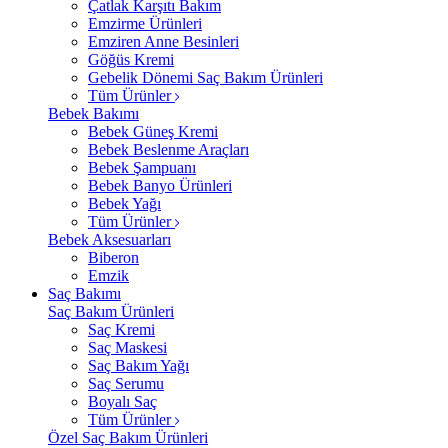
Çatlak Karşıtı Bakım
Emzirme Ürünleri
Emziren Anne Besinleri
Göğüs Kremi
Gebelik Dönemi Saç Bakım Ürünleri
Tüm Ürünler
Bebek Bakımı
Bebek Güneş Kremi
Bebek Beslenme Araçları
Bebek Şampuanı
Bebek Banyo Ürünleri
Bebek Yağı
Tüm Ürünler
Bebek Aksesuarları
Biberon
Emzik
Saç Bakımı
Saç Bakım Ürünleri
Saç Kremi
Saç Maskesi
Saç Bakım Yağı
Saç Serumu
Boyalı Saç
Tüm Ürünler
Özel Saç Bakım Ürünleri