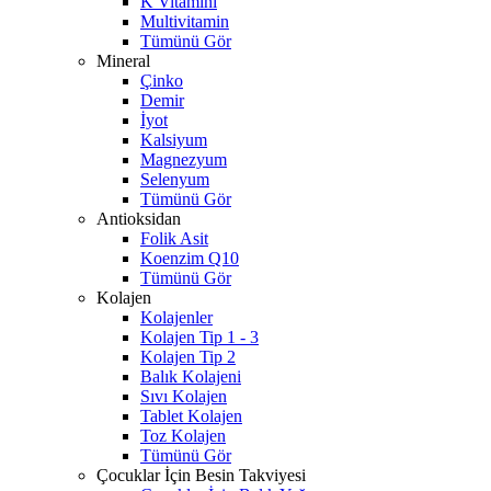
K Vitamini
Multivitamin
Tümünü Gör
Mineral
Çinko
Demir
İyot
Kalsiyum
Magnezyum
Selenyum
Tümünü Gör
Antioksidan
Folik Asit
Koenzim Q10
Tümünü Gör
Kolajen
Kolajenler
Kolajen Tip 1 - 3
Kolajen Tip 2
Balık Kolajeni
Sıvı Kolajen
Tablet Kolajen
Toz Kolajen
Tümünü Gör
Çocuklar İçin Besin Takviyesi