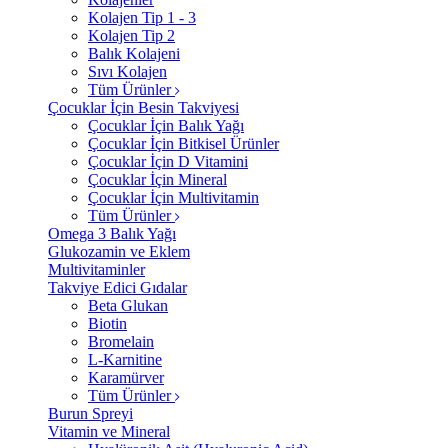
Kolajen Tip 1 - 3
Kolajen Tip 2
Balık Kolajeni
Sıvı Kolajen
Tüm Ürünler
Çocuklar İçin Besin Takviyesi
Çocuklar İçin Balık Yağı
Çocuklar İçin Bitkisel Ürünler
Çocuklar İçin D Vitamini
Çocuklar İçin Mineral
Çocuklar İçin Multivitamin
Tüm Ürünler
Omega 3 Balık Yağı
Glukozamin ve Eklem
Multivitaminler
Takviye Edici Gıdalar
Beta Glukan
Biotin
Bromelain
L-Karnitine
Karamürver
Tüm Ürünler
Burun Spreyi
Vitamin ve Mineral