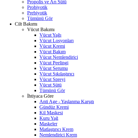
Propolis ve Arı Sütü
Probiyotik
Prebiyotik
Tümünü Gör
Cilt Bakımı
Vücut Bakımı
Vücut Yağı
Vücut Losyonları
Vücut Kremi
Vücut Bakım
Vücut Nemlendirici
Vücut Peelingi
Vücut Serumu
Vücut Sıkılaştırıcı
Vücut Spreyi
Vücut Sütü
Tümünü Gör
İhtiyaca Göre
Anti Age - Yaşlanma Karşıtı
Gündüz Kremi
Kil Maskesi
Kuru Yağ
Maskeler
Matlaştırıcı Krem
Nemlendirici Krem