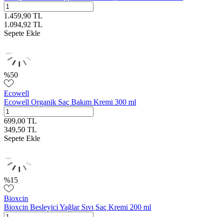
1.459,90
TL
1.094,92
TL
Sepete Ekle
%
50
Ecowell
Ecowell Organik Saç Bakım Kremi 300 ml
699,00
TL
349,50
TL
Sepete Ekle
%
15
Bioxcin
Bioxcin Besleyici Yağlar Sıvı Saç Kremi 200 ml