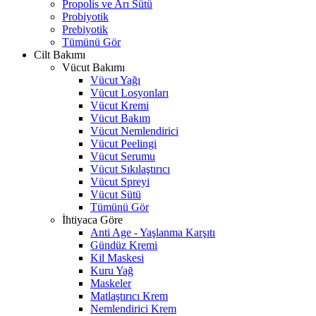
Propolis ve Arı Sütü
Probiyotik
Prebiyotik
Tümünü Gör
Cilt Bakımı
Vücut Bakımı
Vücut Yağı
Vücut Losyonları
Vücut Kremi
Vücut Bakım
Vücut Nemlendirici
Vücut Peelingi
Vücut Serumu
Vücut Sıkılaştırıcı
Vücut Spreyi
Vücut Sütü
Tümünü Gör
İhtiyaca Göre
Anti Age - Yaşlanma Karşıtı
Gündüz Kremi
Kil Maskesi
Kuru Yağ
Maskeler
Matlaştırıcı Krem
Nemlendirici Krem