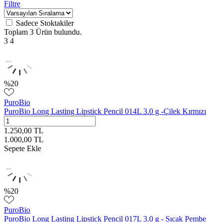
Filtre
Sadece Stoktakiler
Toplam
3 Ürün
bulundu.
3
4
%
20
PuroBio
PuroBio Long Lasting Lipstick Pencil 014L 3.0 g -Çilek Kırmızı
1.250,00
TL
1.000,00
TL
Sepete Ekle
%
20
PuroBio
PuroBio Long Lasting Lipstick Pencil 017L 3.0 g - Sıcak Pembe