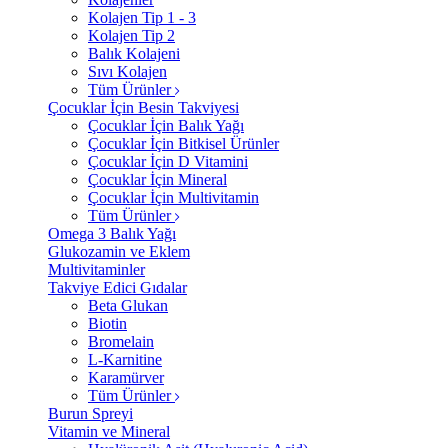
Kolajen Tip 1 - 3
Kolajen Tip 2
Balık Kolajeni
Sıvı Kolajen
Tüm Ürünler
Çocuklar İçin Besin Takviyesi
Çocuklar İçin Balık Yağı
Çocuklar İçin Bitkisel Ürünler
Çocuklar İçin D Vitamini
Çocuklar İçin Mineral
Çocuklar İçin Multivitamin
Tüm Ürünler
Omega 3 Balık Yağı
Glukozamin ve Eklem
Multivitaminler
Takviye Edici Gıdalar
Beta Glukan
Biotin
Bromelain
L-Karnitine
Karamürver
Tüm Ürünler
Burun Spreyi
Vitamin ve Mineral