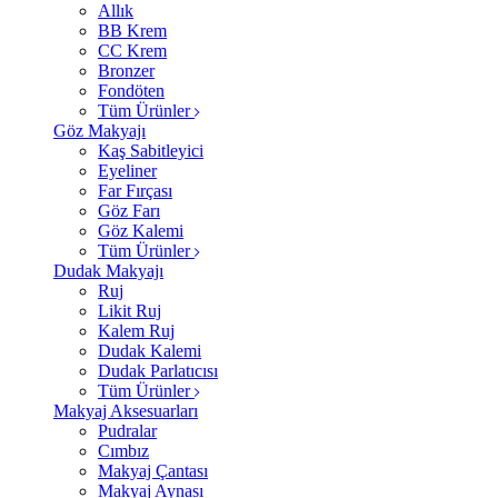
Allık
BB Krem
CC Krem
Bronzer
Fondöten
Tüm Ürünler
Göz Makyajı
Kaş Sabitleyici
Eyeliner
Far Fırçası
Göz Farı
Göz Kalemi
Tüm Ürünler
Dudak Makyajı
Ruj
Likit Ruj
Kalem Ruj
Dudak Kalemi
Dudak Parlatıcısı
Tüm Ürünler
Makyaj Aksesuarları
Pudralar
Cımbız
Makyaj Çantası
Makyaj Aynası