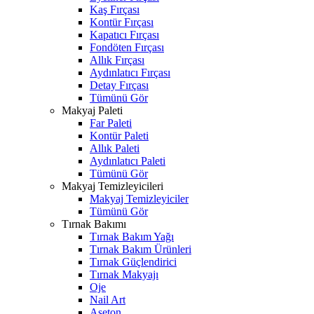
Kaş Fırçası
Kontür Fırçası
Kapatıcı Fırçası
Fondöten Fırçası
Allık Fırçası
Aydınlatıcı Fırçası
Detay Fırçası
Tümünü Gör
Makyaj Paleti
Far Paleti
Kontür Paleti
Allık Paleti
Aydınlatıcı Paleti
Tümünü Gör
Makyaj Temizleyicileri
Makyaj Temizleyiciler
Tümünü Gör
Tırnak Bakımı
Tırnak Bakım Yağı
Tırnak Bakım Ürünleri
Tırnak Güçlendirici
Tırnak Makyajı
Oje
Nail Art
Aseton