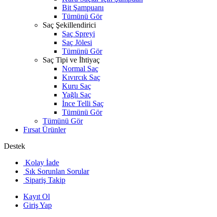
Bit Şampuanı
Tümünü Gör
Saç Şekillendirici
Saç Spreyi
Saç Jölesi
Tümünü Gör
Saç Tipi ve İhtiyaç
Normal Saç
Kıvırcık Saç
Kuru Saç
Yağlı Saç
İnce Telli Saç
Tümünü Gör
Tümünü Gör
Fırsat Ürünler
Destek
Kolay İade
Sık Sorunlan Sorular
Sipariş Takip
Kayıt Ol
Giriş Yap