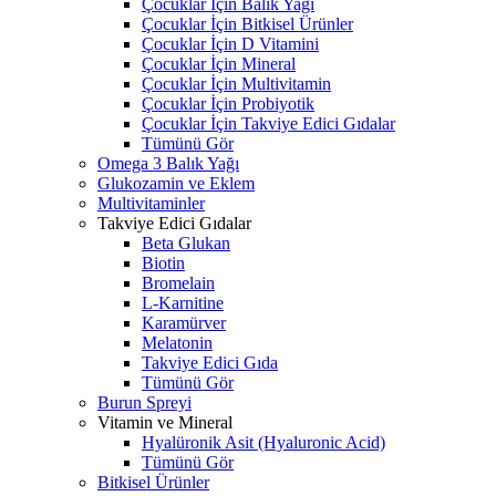
Çocuklar İçin Balık Yağı
Çocuklar İçin Bitkisel Ürünler
Çocuklar İçin D Vitamini
Çocuklar İçin Mineral
Çocuklar İçin Multivitamin
Çocuklar İçin Probiyotik
Çocuklar İçin Takviye Edici Gıdalar
Tümünü Gör
Omega 3 Balık Yağı
Glukozamin ve Eklem
Multivitaminler
Takviye Edici Gıdalar
Beta Glukan
Biotin
Bromelain
L-Karnitine
Karamürver
Melatonin
Takviye Edici Gıda
Tümünü Gör
Burun Spreyi
Vitamin ve Mineral
Hyalüronik Asit (Hyaluronic Acid)
Tümünü Gör
Bitkisel Ürünler