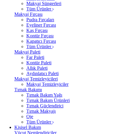
Makyaj Süngerleri
Tüm Ürünler
Makyaj Fırçası
Pudra Fırçaları
Eyeliner Fırçası
Kaş Fırçası
Kontür Fırçası
Kapatıcı Fırçası
Tüm Ürünler
Makyaj Paleti
Far Paleti
Kontür Paleti
Allık Paleti
Aydınlatıcı Paleti
Makyaj Temizleyicileri
Makyaj Temizleyiciler
Tırnak Bakımı
Tırnak Bakım Yağı
Tırnak Bakım Ürünleri
Tırnak Güçlendirici
Tırnak Makyajı
Oje
Tüm Ürünler
Kişisel Bakım
Vücut Nemlendiriciler