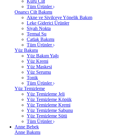
Kuru Cilt
Tüm Ürünler
Onarıcı Cilt Bakımı
Akne ve Sivilceye Yönelik Bakım
Leke Giderici Ürünler
Siyah Nokta
Termal Su
Çatlak Bakımı
Tüm Ürünler
Yüz Bakımı
Yüz Bakım Yağı
Yüz Kremi
Yüz Maskesi
Yüz Serumu
Tonik
Tüm Ürünler
Yüz Temizleme
Yüz Temizleme Jeli
Yüz Temizleme Köpük
Yüz Temizleme Kremi
Yüz Temizleme Sabunu
Yüz Temizleme Sütü
Tüm Ürünler
Anne Bebek
Anne Bakımı