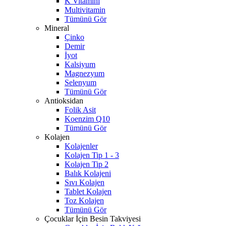
K Vitamini
Multivitamin
Tümünü Gör
Mineral
Çinko
Demir
İyot
Kalsiyum
Magnezyum
Selenyum
Tümünü Gör
Antioksidan
Folik Asit
Koenzim Q10
Tümünü Gör
Kolajen
Kolajenler
Kolajen Tip 1 - 3
Kolajen Tip 2
Balık Kolajeni
Sıvı Kolajen
Tablet Kolajen
Toz Kolajen
Tümünü Gör
Çocuklar İçin Besin Takviyesi