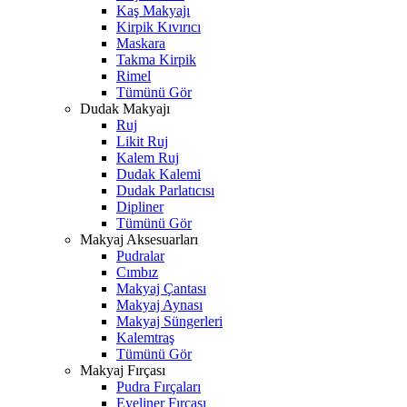
Kaş Makyajı
Kirpik Kıvırıcı
Maskara
Takma Kirpik
Rimel
Tümünü Gör
Dudak Makyajı
Ruj
Likit Ruj
Kalem Ruj
Dudak Kalemi
Dudak Parlatıcısı
Dipliner
Tümünü Gör
Makyaj Aksesuarları
Pudralar
Cımbız
Makyaj Çantası
Makyaj Aynası
Makyaj Süngerleri
Kalemtraş
Tümünü Gör
Makyaj Fırçası
Pudra Fırçaları
Eyeliner Fırçası