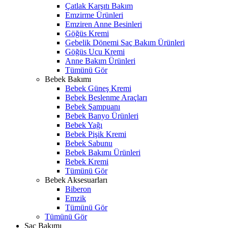
Çatlak Karşıtı Bakım
Emzirme Ürünleri
Emziren Anne Besinleri
Göğüs Kremi
Gebelik Dönemi Saç Bakım Ürünleri
Göğüs Ucu Kremi
Anne Bakım Ürünleri
Tümünü Gör
Bebek Bakımı
Bebek Güneş Kremi
Bebek Beslenme Araçları
Bebek Şampuanı
Bebek Banyo Ürünleri
Bebek Yağı
Bebek Pişik Kremi
Bebek Sabunu
Bebek Bakımı Ürünleri
Bebek Kremi
Tümünü Gör
Bebek Aksesuarları
Biberon
Emzik
Tümünü Gör
Tümünü Gör
Saç Bakımı