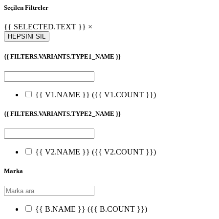
Seçilen Filtreler
{{ SELECTED.TEXT }} ×
HEPSİNİ SİL
{{ FILTERS.VARIANTS.TYPE1_NAME }}
{{ V1.NAME }}
({{ V1.COUNT }})
{{ FILTERS.VARIANTS.TYPE2_NAME }}
{{ V2.NAME }}
({{ V2.COUNT }})
Marka
{{ B.NAME }}
({{ B.COUNT }})