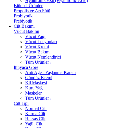
Hyalüronik Asit (Hyaluronic Acid)
Bitkisel Ürünler
Propolis ve Arı Sütü
Probiyotik
Prebiyotik
Cilt Bakımı
Vücut Bakımı
Vücut Yağı
Vücut Losyonları
Vücut Kremi
Vücut Bakım
Vücut Nemlendirici
Tüm Ürünler
İhtiyaca Göre
Anti Age - Yaşlanma Karşıtı
Gündüz Kremi
Kil Maskesi
Kuru Yağ
Maskeler
Tüm Ürünler
Cilt Tipi
Normal Cilt
Karma Cilt
Hassas Cilt
Yağlı Cilt