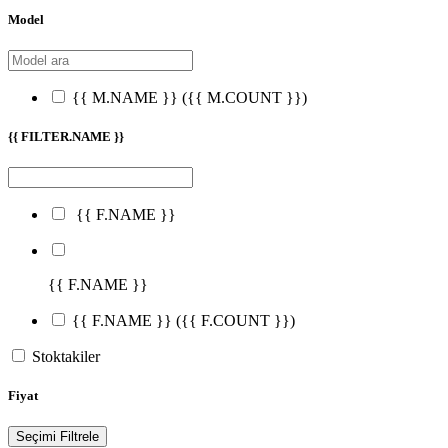
Model
{{ M.NAME }}
({{ M.COUNT }})
{{ FILTER.NAME }}
{{ F.NAME }}
{{ F.NAME }}
{{ F.NAME }}
({{ F.COUNT }})
Stoktakiler
Fiyat
Seçimi Filtrele