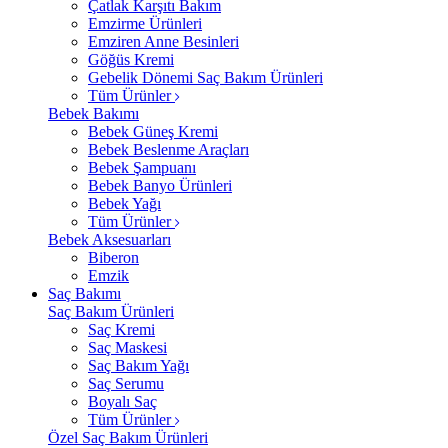
Çatlak Karşıtı Bakım
Emzirme Ürünleri
Emziren Anne Besinleri
Göğüs Kremi
Gebelik Dönemi Saç Bakım Ürünleri
Tüm Ürünler
Bebek Bakımı
Bebek Güneş Kremi
Bebek Beslenme Araçları
Bebek Şampuanı
Bebek Banyo Ürünleri
Bebek Yağı
Tüm Ürünler
Bebek Aksesuarları
Biberon
Emzik
Saç Bakımı
Saç Bakım Ürünleri
Saç Kremi
Saç Maskesi
Saç Bakım Yağı
Saç Serumu
Boyalı Saç
Tüm Ürünler
Özel Saç Bakım Ürünleri