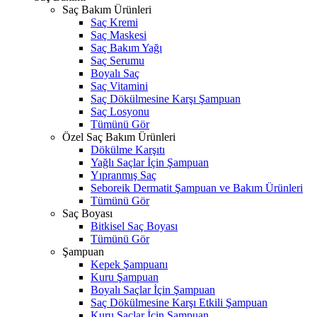
Saç Bakım Ürünleri
Saç Kremi
Saç Maskesi
Saç Bakım Yağı
Saç Serumu
Boyalı Saç
Saç Vitamini
Saç Dökülmesine Karşı Şampuan
Saç Losyonu
Tümünü Gör
Özel Saç Bakım Ürünleri
Dökülme Karşıtı
Yağlı Saçlar İçin Şampuan
Yıpranmış Saç
Seboreik Dermatit Şampuan ve Bakım Ürünleri
Tümünü Gör
Saç Boyası
Bitkisel Saç Boyası
Tümünü Gör
Şampuan
Kepek Şampuanı
Kuru Şampuan
Boyalı Saçlar İçin Şampuan
Saç Dökülmesine Karşı Etkili Şampuan
Kuru Saçlar İçin Şampuan