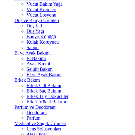
Vücut Bakım Yağı
Vücut Kremleri
Vücut Losyonu
Duş ve Banyo Ürünleri
Duş Jeli
Duş Yağı
Banyo Köpüğü
Kulak Koruyucu
Sabun
El ve Ayak Bakımı
El Bakımı
Ayak Kremi
Selülit Bakım
El ve Ayak Bakım
Erkek Bakım
Erkek Cilt Bakımı
Erkek Saç Bakımı
Erkek Tüy Dökücüler
Erkek Vücut Bakımı
Parfüm ve Deodorant
Deodorant
Parfüm
Medikal ve Sağlık Ürünleri
Lens Solüsyonları
Ateş Ölçer