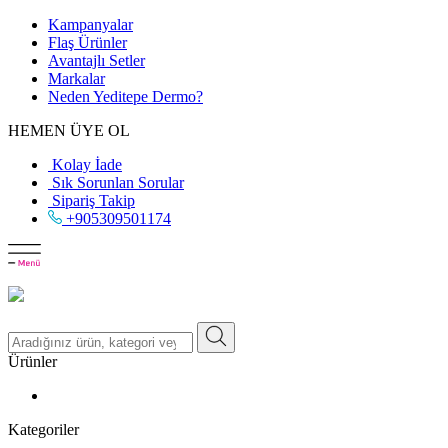
Kampanyalar
Flaş Ürünler
Avantajlı Setler
Markalar
Neden
Yeditepe
Dermo?
HEMEN ÜYE OL
Kolay İade
Sık Sorunlan Sorular
Sipariş Takip
+905309501174
Ürünler
Kategoriler