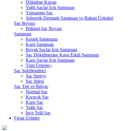
Dökülme Karşıtı
Yağlı Saçlar İçin Şampuan
Yıpranmış Saç
Seboreik Dermatit Şampuan ve Bakım Ürünleri
Saç Boyası
Bitkisel Saç Boyası
Şampuan
Kepek Şampuanı
Kuru Şampuan
Boyalı Saçlar İçin Şampuan
Saç Dökülmesine Karşı Etkili Şampuan
Kuru Saçlar İçin Şampuan
Tüm Ürünler
Saç Şekillendirici
Saç Spreyi
Saç Jölesi
Saç Tipi ve İhtiyaç
Normal Saç
Kıvırcık Saç
Kuru Saç
Yağlı Saç
İnce Telli Saç
Fırsat Ürünler