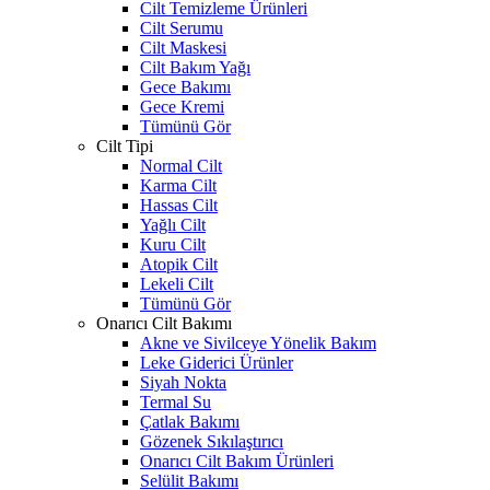
Cilt Temizleme Ürünleri
Cilt Serumu
Cilt Maskesi
Cilt Bakım Yağı
Gece Bakımı
Gece Kremi
Tümünü Gör
Cilt Tipi
Normal Cilt
Karma Cilt
Hassas Cilt
Yağlı Cilt
Kuru Cilt
Atopik Cilt
Lekeli Cilt
Tümünü Gör
Onarıcı Cilt Bakımı
Akne ve Sivilceye Yönelik Bakım
Leke Giderici Ürünler
Siyah Nokta
Termal Su
Çatlak Bakımı
Gözenek Sıkılaştırıcı
Onarıcı Cilt Bakım Ürünleri
Selülit Bakımı