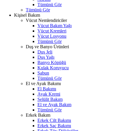
Tümünü Gör
Tümünü Gör
Kişisel Bakım
Vücut Nemlendiriciler
Vücut Bakım Yağı
Vücut Kremleri
Vücut Losyonu
Tümünü Gör
Duş ve Banyo Ürünleri
Duş Jeli
Duş Yağı
Banyo Köpüğü
Kulak Koruyucu
Sabun
Tümünü Gör
El ve Ayak Bakımı
El Bakımı
Ayak Kremi
Selülit Bakım
El ve Ayak Bakım
Tümünü Gör
Erkek Bakım
Erkek Cilt Bakımı
Erkek Saç Bakımı
Erkek Tüy Dökücüler