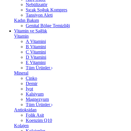
Nebülizatör
Sıcak Soğuk Kompres
Tansiyon Aleti
Kadın Bakım
Genital Bölge Temizliği
Vitamin ve Sağlık
Vitamin
A Vitamini
B Vitamini
C Vitamini
D Vitamini
E Vitamini
Tüm Ürünler
Mineral
Çinko
Demir
İyot
Kalsiyum
Magnezyum
Tüm Ürünler
Antioksidan
Folik Asit
Koenzim Q10
Kolajen
Kolajenler