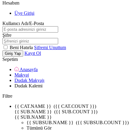
Hesabım
Üye Girişi
Kullanıcı Adı/E-Posta
Şifre
Beni Hatırla
Şifremi Unuttum
Kayıt Ol
Giriş Yap
Sepetim
Anasayfa
Makyaj
Dudak Makyajı
Dudak Kalemi
Filtre
{{ CAT.NAME }}
({{ CAT.COUNT }})
{{ SUB.NAME }}
({{ SUB.COUNT }})
{{ SUB.NAME }}
{{ SUBSUB.NAME }}
({{ SUBSUB.COUNT }})
Tümünü Gör