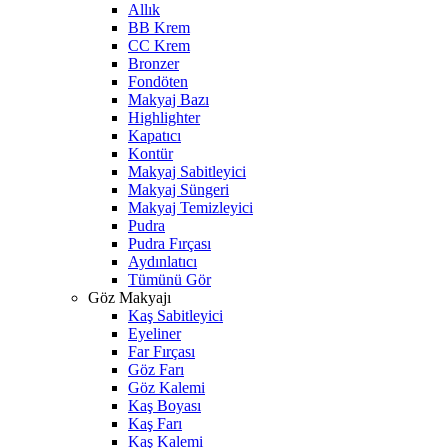
Allık
BB Krem
CC Krem
Bronzer
Fondöten
Makyaj Bazı
Highlighter
Kapatıcı
Kontür
Makyaj Sabitleyici
Makyaj Süngeri
Makyaj Temizleyici
Pudra
Pudra Fırçası
Aydınlatıcı
Tümünü Gör
Göz Makyajı
Kaş Sabitleyici
Eyeliner
Far Fırçası
Göz Farı
Göz Kalemi
Kaş Boyası
Kaş Farı
Kaş Kalemi