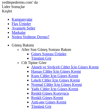
yeditepedermo.com’ da
Lider Sonuçlar
Keşfet
Kampanyalar
Flaş Ürünler
Avantajlı Setler
Markalar
Neden
Yeditepe
Dermo?
Güneş Bakımı
After Sun Güneş Sonrası Bakım
Güneş Sonrası Ürünler
Tümünü Gör
Cilt Tipine Göre
Akneli ve Sivilceli Ciltler İçin Güneş Kremi
Hassas Ciltler İçin Güneş Kremi
Kuru Ciltler İçin Güneş Kremi
Lekeli Ciltler İçin Güneş Kremi
Normal Ciltler İçin Güneş Kremi
Yağlı Ciltler İçin Güneş Kremi
Renkli Güneş Koruyucu
Renkli Güneş Kremi
Anti-age Güneş Kremi
Tümünü Gör