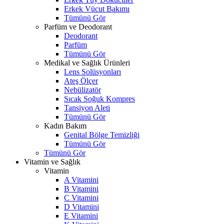
Erkek Vücut Bakımı
Tümünü Gör
Parfüm ve Deodorant
Deodorant
Parfüm
Tümünü Gör
Medikal ve Sağlık Ürünleri
Lens Solüsyonları
Ateş Ölçer
Nebülizatör
Sıcak Soğuk Kompres
Tansiyon Aleti
Tümünü Gör
Kadın Bakım
Genital Bölge Temizliği
Tümünü Gör
Tümünü Gör
Vitamin ve Sağlık
Vitamin
A Vitamini
B Vitamini
C Vitamini
D Vitamini
E Vitamini