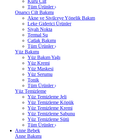
Kuru Cilt
Tüm Ürünler
Onarıcı Cilt Bakımı
Akne ve Sivilceye Yönelik Bakım
Leke Giderici Ürünler
Siyah Nokta
Termal Su
Çatlak Bakımı
Tüm Ürünler
Yüz Bakımı
Yüz Bakım Yağı
Yüz Kremi
Yüz Maskesi
Yüz Serumu
Tonik
Tüm Ürünler
Yüz Temizleme
Yüz Temizleme Jeli
Yüz Temizleme Köpük
Yüz Temizleme Kremi
Yüz Temizleme Sabunu
Yüz Temizleme Sütü
Tüm Ürünler
Anne Bebek
Anne Bakımı