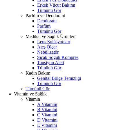
Erkek Vücut Bakımı
Tümünü Gör
Parfüm ve Deodorant
Deodorant
Parfüm
Tümünü Gör
Medikal ve Sağlık Ürünleri
Lens Solüsyonları
Ateş Ölçer
Nebülizatör
Sıcak Soğuk Kompres
Tansiyon Aleti
Tümünü Gör
Kadın Bakım
Genital Bölge Temizliği
Tümünü Gör
Tümünü Gör
Vitamin ve Sağlık
Vitamin
A Vitamini
B Vitamini
C Vitamini
D Vitamini
E Vitamini