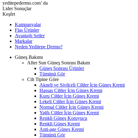
yeditepedermo.com’ da
Lider Sonuçlar
Keşfet
Kampanyalar
Flaş Ürünler
Avantajlı Setler
Markalar
Neden
Yeditepe
Dermo?
Güneş Bakımı
After Sun Güneş Sonrası Bakım
Güneş Sonrası Ürünler
Tümünü Gör
Cilt Tipine Göre
Akneli ve Sivilceli Ciltler İçin Güneş Kremi
Hassas Ciltler İçin Güneş Kremi
Kuru Ciltler İçin Güneş Kremi
Lekeli Ciltler İçin Güneş Kremi
Normal Ciltler İçin Güneş Kremi
Yağlı Ciltler İçin Güneş Kremi
Renkli Güneş Koruyucu
Renkli Güneş Kremi
Anti-age Güneş Kremi
Tümünü Gör