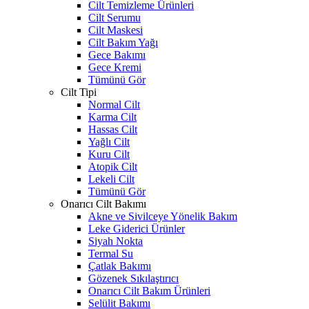
Cilt Temizleme Ürünleri
Cilt Serumu
Cilt Maskesi
Cilt Bakım Yağı
Gece Bakımı
Gece Kremi
Tümünü Gör
Cilt Tipi
Normal Cilt
Karma Cilt
Hassas Cilt
Yağlı Cilt
Kuru Cilt
Atopik Cilt
Lekeli Cilt
Tümünü Gör
Onarıcı Cilt Bakımı
Akne ve Sivilceye Yönelik Bakım
Leke Giderici Ürünler
Siyah Nokta
Termal Su
Çatlak Bakımı
Gözenek Sıkılaştırıcı
Onarıcı Cilt Bakım Ürünleri
Selülit Bakımı