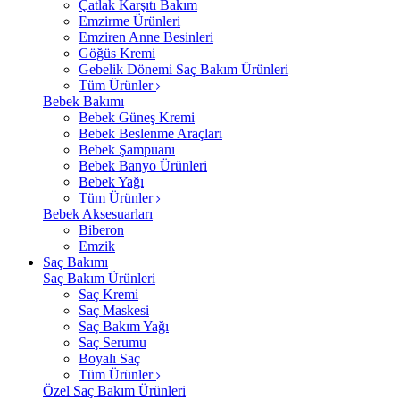
Çatlak Karşıtı Bakım
Emzirme Ürünleri
Emziren Anne Besinleri
Göğüs Kremi
Gebelik Dönemi Saç Bakım Ürünleri
Tüm Ürünler
Bebek Bakımı
Bebek Güneş Kremi
Bebek Beslenme Araçları
Bebek Şampuanı
Bebek Banyo Ürünleri
Bebek Yağı
Tüm Ürünler
Bebek Aksesuarları
Biberon
Emzik
Saç Bakımı
Saç Bakım Ürünleri
Saç Kremi
Saç Maskesi
Saç Bakım Yağı
Saç Serumu
Boyalı Saç
Tüm Ürünler
Özel Saç Bakım Ürünleri