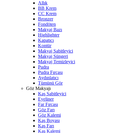
Allık
BB Krem
CC Krem
Bronzer
Fondöten
Makyaj Bazı
Highlighter
Kapatıcı
Kontür
Makyaj Sabitleyici
Makyaj Süngeri
Makyaj Temizleyici
Pudra
Pudra Fırçası
Aydınlatıcı
Tümünü Gör
Göz Makyajı
Kaş Sabitleyici
Eyeliner
Far Fırçası
Göz Farı
Göz Kalemi
Kaş Boyası
Kaş Farı
Kaş Kalemi