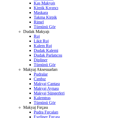
Kaş Makyajı
Kirpik Kıvırıcı
Maskara
Takma Kirpik
Rimel
Tümünü Gör
Dudak Makyajı
Ruj
Likit Ruj
Kalem Ruj
Dudak Kalemi
Dudak Parlatıcısı
Dipliner
Tümünü Gör
Makyaj Aksesuarları
Pudralar
Cımbız
Makyaj Çantası
Makyaj Aynası
Makyaj Süngerleri
Kalemtraş
Tümünü Gör
Makyaj Fırçası
Pudra Fırçaları
Eyeliner Fırçası