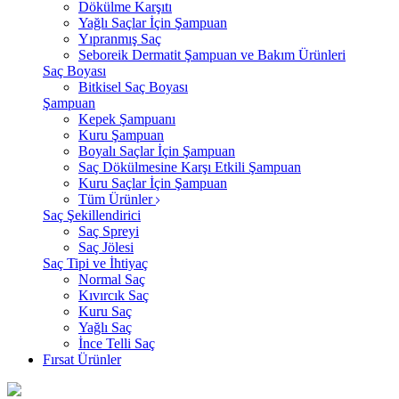
Dökülme Karşıtı
Yağlı Saçlar İçin Şampuan
Yıpranmış Saç
Seboreik Dermatit Şampuan ve Bakım Ürünleri
Saç Boyası
Bitkisel Saç Boyası
Şampuan
Kepek Şampuanı
Kuru Şampuan
Boyalı Saçlar İçin Şampuan
Saç Dökülmesine Karşı Etkili Şampuan
Kuru Saçlar İçin Şampuan
Tüm Ürünler
Saç Şekillendirici
Saç Spreyi
Saç Jölesi
Saç Tipi ve İhtiyaç
Normal Saç
Kıvırcık Saç
Kuru Saç
Yağlı Saç
İnce Telli Saç
Fırsat Ürünler