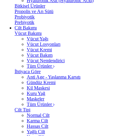
Hyalüronik Asit (Hyaluronic Acid)
Bitkisel Ürünler
Propolis ve Arı Sütü
Probiyotik
Prebiyotik
Cilt Bakımı
Vücut Bakımı
Vücut Yağı
Vücut Losyonları
Vücut Kremi
Vücut Bakım
Vücut Nemlendirici
Tüm Ürünler
İhtiyaca Göre
Anti Age - Yaşlanma Karşıtı
Gündüz Kremi
Kil Maskesi
Kuru Yağ
Maskeler
Tüm Ürünler
Cilt Tipi
Normal Cilt
Karma Cilt
Hassas Cilt
Yağlı Cilt