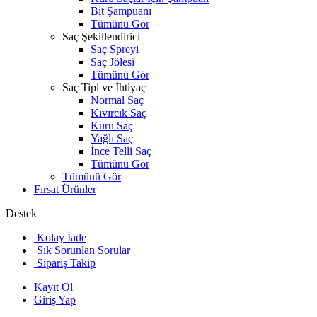
Bit Şampuanı
Tümünü Gör
Saç Şekillendirici
Saç Spreyi
Saç Jölesi
Tümünü Gör
Saç Tipi ve İhtiyaç
Normal Saç
Kıvırcık Saç
Kuru Saç
Yağlı Saç
İnce Telli Saç
Tümünü Gör
Tümünü Gör
Fırsat Ürünler
Destek
Kolay İade
Sık Sorunlan Sorular
Sipariş Takip
Kayıt Ol
Giriş Yap