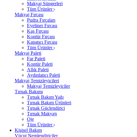
Makyaj Süngerleri
Tüm Ürünler
Makyaj Fırçası
Pudra Fırçaları
Eyeliner Fırçası
Kaş Fırçası
Kontür Fırçası
Kapatıcı Fırçası
Tüm Ürünler
Makyaj Paleti
Far Paleti
Kontür Paleti
Allık Paleti
Aydınlatıcı Paleti
Makyaj Temizleyicileri
Makyaj Temizleyiciler
Tırnak Bakımı
Tırnak Bakım Yağı
Tırnak Bakım Ürünleri
Tırnak Güçlendirici
Tırnak Makyajı
Oje
Tüm Ürünler
Kişisel Bakım
Vücut Nemlendiriciler