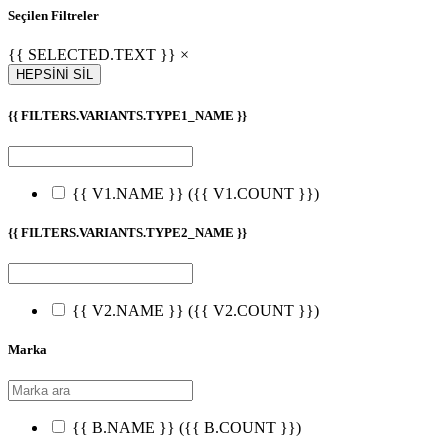
Seçilen Filtreler
{{ SELECTED.TEXT }} ×
HEPSİNİ SİL
{{ FILTERS.VARIANTS.TYPE1_NAME }}
{{ V1.NAME }}
({{ V1.COUNT }})
{{ FILTERS.VARIANTS.TYPE2_NAME }}
{{ V2.NAME }}
({{ V2.COUNT }})
Marka
{{ B.NAME }}
({{ B.COUNT }})