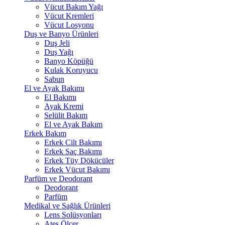
Vücut Bakım Yağı
Vücut Kremleri
Vücut Losyonu
Duş ve Banyo Ürünleri
Duş Jeli
Duş Yağı
Banyo Köpüğü
Kulak Koruyucu
Sabun
El ve Ayak Bakımı
El Bakımı
Ayak Kremi
Selülit Bakım
El ve Ayak Bakım
Erkek Bakım
Erkek Cilt Bakımı
Erkek Saç Bakımı
Erkek Tüy Dökücüler
Erkek Vücut Bakımı
Parfüm ve Deodorant
Deodorant
Parfüm
Medikal ve Sağlık Ürünleri
Lens Solüsyonları
Ateş Ölçer