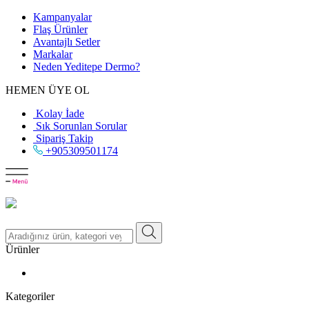
Kampanyalar
Flaş Ürünler
Avantajlı Setler
Markalar
Neden
Yeditepe
Dermo?
HEMEN ÜYE OL
Kolay İade
Sık Sorunlan Sorular
Sipariş Takip
+905309501174
Ürünler
Kategoriler