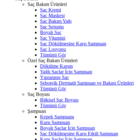
Saç Bakım Ürünleri
Saç Kremi
Saç Maskesi
Saç Bakım Yağı
Saç Serumu
Boyalı Saç
Saç Vitamini
Saç Dökülmesine Karşı Şampuan
Saç Losyonu
Tümünü Gör
Özel Saç Bakım Ürünleri
Dökülme Karşıtı
Yağlı Saçlar İçin Şampuan
Yıpranmış Saç
Seboreik Dermatit Şampuan ve Bakım Ürünleri
Tümünü Gör
Saç Boyası
Bitkisel Saç Boyası
Tümünü Gör
Şampuan
Kepek Şampuanı
Kuru Şampuan
Boyalı Saçlar İçin Şampuan
Saç Dökülmesine Karşı Etkili Şampuan
Kuru Saçlar İçin Şampuan