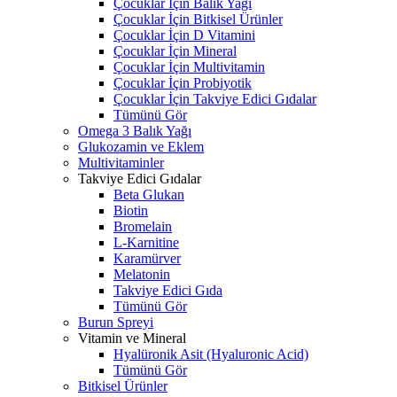
Çocuklar İçin Balık Yağı
Çocuklar İçin Bitkisel Ürünler
Çocuklar İçin D Vitamini
Çocuklar İçin Mineral
Çocuklar İçin Multivitamin
Çocuklar İçin Probiyotik
Çocuklar İçin Takviye Edici Gıdalar
Tümünü Gör
Omega 3 Balık Yağı
Glukozamin ve Eklem
Multivitaminler
Takviye Edici Gıdalar
Beta Glukan
Biotin
Bromelain
L-Karnitine
Karamürver
Melatonin
Takviye Edici Gıda
Tümünü Gör
Burun Spreyi
Vitamin ve Mineral
Hyalüronik Asit (Hyaluronic Acid)
Tümünü Gör
Bitkisel Ürünler