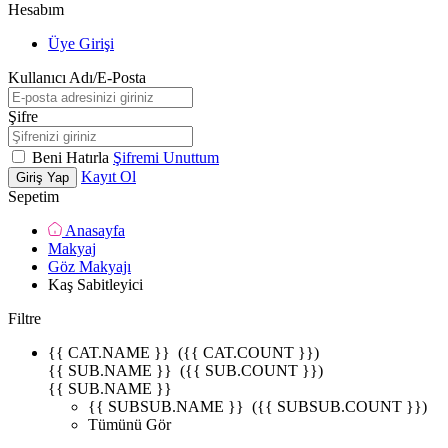
Hesabım
Üye Girişi
Kullanıcı Adı/E-Posta
Şifre
Beni Hatırla
Şifremi Unuttum
Kayıt Ol
Giriş Yap
Sepetim
Anasayfa
Makyaj
Göz Makyajı
Kaş Sabitleyici
Filtre
{{ CAT.NAME }}
({{ CAT.COUNT }})
{{ SUB.NAME }}
({{ SUB.COUNT }})
{{ SUB.NAME }}
{{ SUBSUB.NAME }}
({{ SUBSUB.COUNT }})
Tümünü Gör