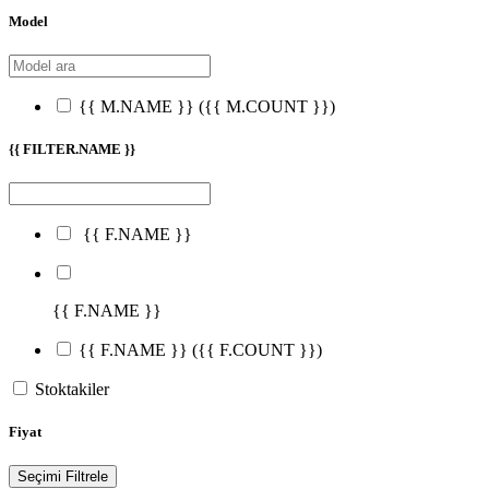
Model
{{ M.NAME }}
({{ M.COUNT }})
{{ FILTER.NAME }}
{{ F.NAME }}
{{ F.NAME }}
{{ F.NAME }}
({{ F.COUNT }})
Stoktakiler
Fiyat
Seçimi Filtrele