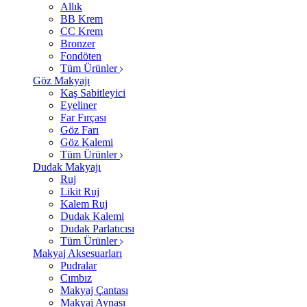
Allık
BB Krem
CC Krem
Bronzer
Fondöten
Tüm Ürünler
Göz Makyajı
Kaş Sabitleyici
Eyeliner
Far Fırçası
Göz Farı
Göz Kalemi
Tüm Ürünler
Dudak Makyajı
Ruj
Likit Ruj
Kalem Ruj
Dudak Kalemi
Dudak Parlatıcısı
Tüm Ürünler
Makyaj Aksesuarları
Pudralar
Cımbız
Makyaj Çantası
Makyaj Aynası