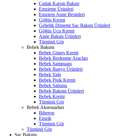
Çatlak Karşıtı Bakım
Emzirme Ürünleri
Emziren Anne Besinleri
Göğüs Kremi
Gebelik Dönemi Saç Bakım Ürünleri
Göğüs Ucu Kremi
Anne Bakım Ürünleri
Tümünü Gör
Bebek Bakımı
Bebek Güneş Kremi
Bebek Beslenme Araçları
Bebek Şampuanı
Bebek Banyo Ürünleri
Bebek Yağı
Bebek Pişik Kremi
Bebek Sabunu
Bebek Bakımı Ürünleri
Bebek Kremi
Tümünü Gör
Bebek Aksesuarları
Biberon
Emzik
Tümünü Gör
Tümünü Gör
Saç Bakımı