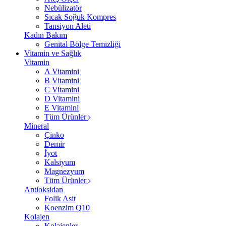
Nebülizatör
Sıcak Soğuk Kompres
Tansiyon Aleti
Kadın Bakım
Genital Bölge Temizliği
Vitamin ve Sağlık
Vitamin
A Vitamini
B Vitamini
C Vitamini
D Vitamini
E Vitamini
Tüm Ürünler
Mineral
Çinko
Demir
İyot
Kalsiyum
Magnezyum
Tüm Ürünler
Antioksidan
Folik Asit
Koenzim Q10
Kolajen
Kolajenler