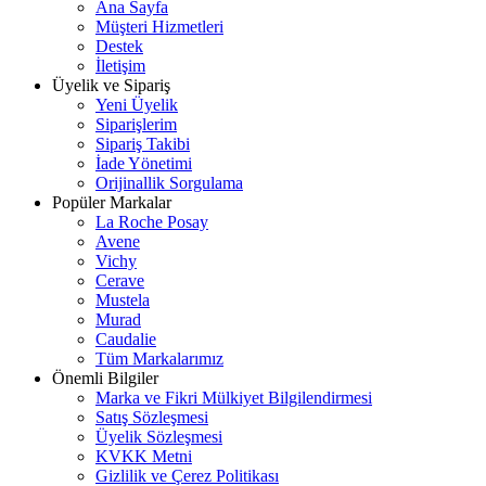
Ana Sayfa
Müşteri Hizmetleri
Destek
İletişim
Üyelik ve Sipariş
Yeni Üyelik
Siparişlerim
Sipariş Takibi
İade Yönetimi
Orijinallik Sorgulama
Popüler Markalar
La Roche Posay
Avene
Vichy
Cerave
Mustela
Murad
Caudalie
Tüm Markalarımız
Önemli Bilgiler
Marka ve Fikri Mülkiyet Bilgilendirmesi
Satış Sözleşmesi
Üyelik Sözleşmesi
KVKK Metni
Gizlilik ve Çerez Politikası