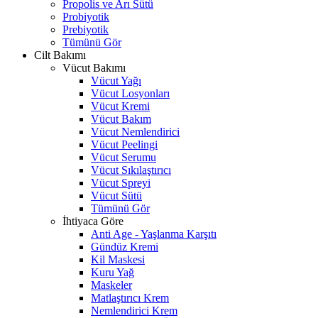
Propolis ve Arı Sütü
Probiyotik
Prebiyotik
Tümünü Gör
Cilt Bakımı
Vücut Bakımı
Vücut Yağı
Vücut Losyonları
Vücut Kremi
Vücut Bakım
Vücut Nemlendirici
Vücut Peelingi
Vücut Serumu
Vücut Sıkılaştırıcı
Vücut Spreyi
Vücut Sütü
Tümünü Gör
İhtiyaca Göre
Anti Age - Yaşlanma Karşıtı
Gündüz Kremi
Kil Maskesi
Kuru Yağ
Maskeler
Matlaştırıcı Krem
Nemlendirici Krem