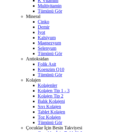
K Vitamini
Multivitamin
Tümünü Gör
Mineral
Çinko
Demir
İyot
Kalsiyum
Magnezyum
Selenyum
Tümünü Gör
Antioksidan
Folik Asit
Koenzim Q10
Tümünü Gör
Kolajen
Kolajenler
Kolajen Tip 1 - 3
Kolajen Tip 2
Balık Kolajeni
Sıvı Kolajen
Tablet Kolajen
Toz Kolajen
Tümünü Gör
Çocuklar İçin Besin Takviyesi