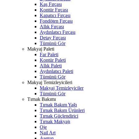
Kaş Fırçası
Kontür Fırçası
Kapatıcı Fırçası
Fondöten Fırçası
Allık Fırçası
Aydınlatıcı Fırçası
Detay Fırçası
Tümünü Gör
Makyaj Paleti
Far Paleti
Kontür Paleti
Allık Paleti
Aydınlatıcı Paleti
Tümünü Gör
Makyaj Temizleyicileri
Makyaj Temizleyiciler
Tümünü Gör
Tırnak Bakımı
Tırnak Bakım Yağı
Tırnak Bakım Ürünleri
Tırnak Güçlendirici
Tırnak Makyajı
Oje
Nail Art
Aseton