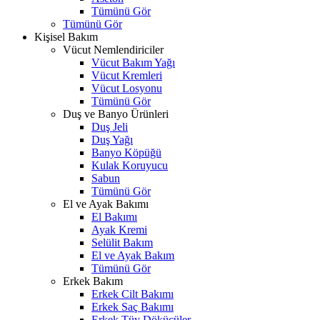
Tümünü Gör
Tümünü Gör
Kişisel Bakım
Vücut Nemlendiriciler
Vücut Bakım Yağı
Vücut Kremleri
Vücut Losyonu
Tümünü Gör
Duş ve Banyo Ürünleri
Duş Jeli
Duş Yağı
Banyo Köpüğü
Kulak Koruyucu
Sabun
Tümünü Gör
El ve Ayak Bakımı
El Bakımı
Ayak Kremi
Selülit Bakım
El ve Ayak Bakım
Tümünü Gör
Erkek Bakım
Erkek Cilt Bakımı
Erkek Saç Bakımı
Erkek Tüy Dökücüler