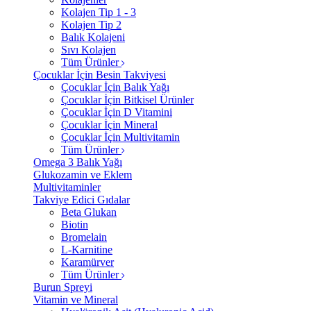
Kolajen Tip 1 - 3
Kolajen Tip 2
Balık Kolajeni
Sıvı Kolajen
Tüm Ürünler
Çocuklar İçin Besin Takviyesi
Çocuklar İçin Balık Yağı
Çocuklar İçin Bitkisel Ürünler
Çocuklar İçin D Vitamini
Çocuklar İçin Mineral
Çocuklar İçin Multivitamin
Tüm Ürünler
Omega 3 Balık Yağı
Glukozamin ve Eklem
Multivitaminler
Takviye Edici Gıdalar
Beta Glukan
Biotin
Bromelain
L-Karnitine
Karamürver
Tüm Ürünler
Burun Spreyi
Vitamin ve Mineral