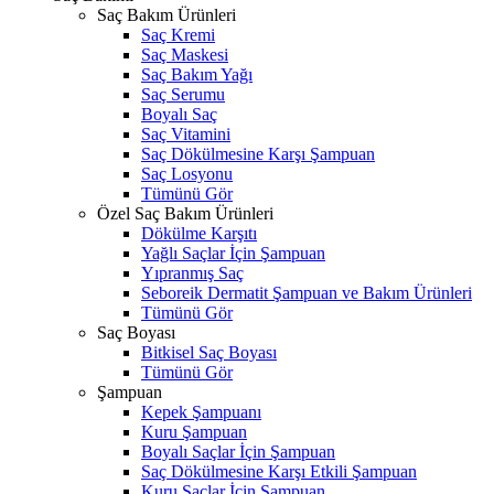
Saç Bakım Ürünleri
Saç Kremi
Saç Maskesi
Saç Bakım Yağı
Saç Serumu
Boyalı Saç
Saç Vitamini
Saç Dökülmesine Karşı Şampuan
Saç Losyonu
Tümünü Gör
Özel Saç Bakım Ürünleri
Dökülme Karşıtı
Yağlı Saçlar İçin Şampuan
Yıpranmış Saç
Seboreik Dermatit Şampuan ve Bakım Ürünleri
Tümünü Gör
Saç Boyası
Bitkisel Saç Boyası
Tümünü Gör
Şampuan
Kepek Şampuanı
Kuru Şampuan
Boyalı Saçlar İçin Şampuan
Saç Dökülmesine Karşı Etkili Şampuan
Kuru Saçlar İçin Şampuan