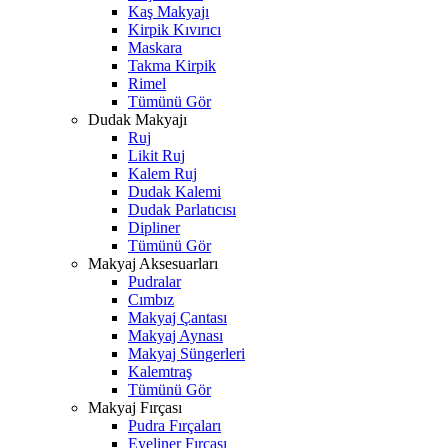
Kaş Makyajı
Kirpik Kıvırıcı
Maskara
Takma Kirpik
Rimel
Tümünü Gör
Dudak Makyajı
Ruj
Likit Ruj
Kalem Ruj
Dudak Kalemi
Dudak Parlatıcısı
Dipliner
Tümünü Gör
Makyaj Aksesuarları
Pudralar
Cımbız
Makyaj Çantası
Makyaj Aynası
Makyaj Süngerleri
Kalemtraş
Tümünü Gör
Makyaj Fırçası
Pudra Fırçaları
Eyeliner Fırçası