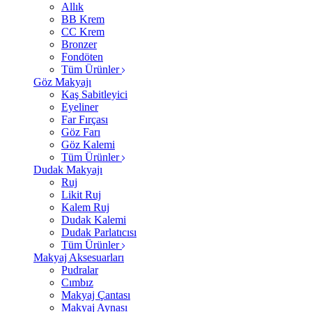
Allık
BB Krem
CC Krem
Bronzer
Fondöten
Tüm Ürünler
Göz Makyajı
Kaş Sabitleyici
Eyeliner
Far Fırçası
Göz Farı
Göz Kalemi
Tüm Ürünler
Dudak Makyajı
Ruj
Likit Ruj
Kalem Ruj
Dudak Kalemi
Dudak Parlatıcısı
Tüm Ürünler
Makyaj Aksesuarları
Pudralar
Cımbız
Makyaj Çantası
Makyaj Aynası