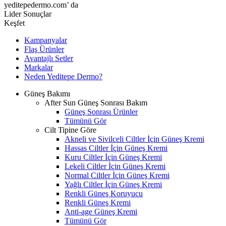
yeditepedermo.com’ da
Lider Sonuçlar
Keşfet
Kampanyalar
Flaş Ürünler
Avantajlı Setler
Markalar
Neden
Yeditepe
Dermo?
Güneş Bakımı
After Sun Güneş Sonrası Bakım
Güneş Sonrası Ürünler
Tümünü Gör
Cilt Tipine Göre
Akneli ve Sivilceli Ciltler İçin Güneş Kremi
Hassas Ciltler İçin Güneş Kremi
Kuru Ciltler İçin Güneş Kremi
Lekeli Ciltler İçin Güneş Kremi
Normal Ciltler İçin Güneş Kremi
Yağlı Ciltler İçin Güneş Kremi
Renkli Güneş Koruyucu
Renkli Güneş Kremi
Anti-age Güneş Kremi
Tümünü Gör