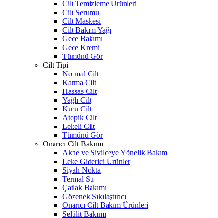
Cilt Temizleme Ürünleri
Cilt Serumu
Cilt Maskesi
Cilt Bakım Yağı
Gece Bakımı
Gece Kremi
Tümünü Gör
Cilt Tipi
Normal Cilt
Karma Cilt
Hassas Cilt
Yağlı Cilt
Kuru Cilt
Atopik Cilt
Lekeli Cilt
Tümünü Gör
Onarıcı Cilt Bakımı
Akne ve Sivilceye Yönelik Bakım
Leke Giderici Ürünler
Siyah Nokta
Termal Su
Çatlak Bakımı
Gözenek Sıkılaştırıcı
Onarıcı Cilt Bakım Ürünleri
Selülit Bakımı