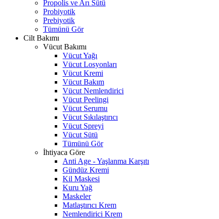
Propolis ve Arı Sütü
Probiyotik
Prebiyotik
Tümünü Gör
Cilt Bakımı
Vücut Bakımı
Vücut Yağı
Vücut Losyonları
Vücut Kremi
Vücut Bakım
Vücut Nemlendirici
Vücut Peelingi
Vücut Serumu
Vücut Sıkılaştırıcı
Vücut Spreyi
Vücut Sütü
Tümünü Gör
İhtiyaca Göre
Anti Age - Yaşlanma Karşıtı
Gündüz Kremi
Kil Maskesi
Kuru Yağ
Maskeler
Matlaştırıcı Krem
Nemlendirici Krem