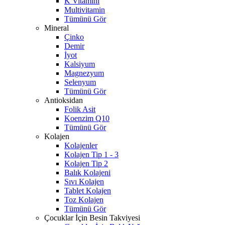
K Vitamini
Multivitamin
Tümünü Gör
Mineral
Çinko
Demir
İyot
Kalsiyum
Magnezyum
Selenyum
Tümünü Gör
Antioksidan
Folik Asit
Koenzim Q10
Tümünü Gör
Kolajen
Kolajenler
Kolajen Tip 1 - 3
Kolajen Tip 2
Balık Kolajeni
Sıvı Kolajen
Tablet Kolajen
Toz Kolajen
Tümünü Gör
Çocuklar İçin Besin Takviyesi