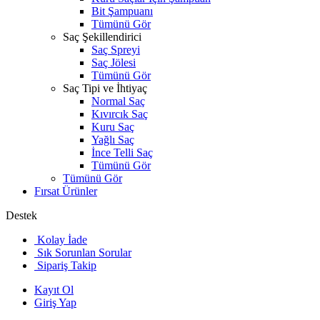
Bit Şampuanı
Tümünü Gör
Saç Şekillendirici
Saç Spreyi
Saç Jölesi
Tümünü Gör
Saç Tipi ve İhtiyaç
Normal Saç
Kıvırcık Saç
Kuru Saç
Yağlı Saç
İnce Telli Saç
Tümünü Gör
Tümünü Gör
Fırsat Ürünler
Destek
Kolay İade
Sık Sorunlan Sorular
Sipariş Takip
Kayıt Ol
Giriş Yap