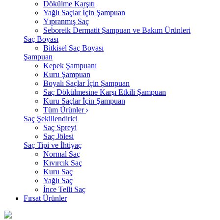
Dökülme Karşıtı
Yağlı Saçlar İçin Şampuan
Yıpranmış Saç
Seboreik Dermatit Şampuan ve Bakım Ürünleri
Saç Boyası
Bitkisel Saç Boyası
Şampuan
Kepek Şampuanı
Kuru Şampuan
Boyalı Saçlar İçin Şampuan
Saç Dökülmesine Karşı Etkili Şampuan
Kuru Saçlar İçin Şampuan
Tüm Ürünler
Saç Şekillendirici
Saç Spreyi
Saç Jölesi
Saç Tipi ve İhtiyaç
Normal Saç
Kıvırcık Saç
Kuru Saç
Yağlı Saç
İnce Telli Saç
Fırsat Ürünler