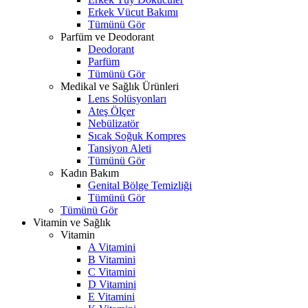
Erkek Vücut Bakımı
Tümünü Gör
Parfüm ve Deodorant
Deodorant
Parfüm
Tümünü Gör
Medikal ve Sağlık Ürünleri
Lens Solüsyonları
Ateş Ölçer
Nebülizatör
Sıcak Soğuk Kompres
Tansiyon Aleti
Tümünü Gör
Kadın Bakım
Genital Bölge Temizliği
Tümünü Gör
Tümünü Gör
Vitamin ve Sağlık
Vitamin
A Vitamini
B Vitamini
C Vitamini
D Vitamini
E Vitamini