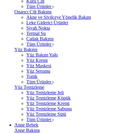
Kuru Cilt
Tüm Ürünler
Onarıcı Cilt Bakımı
Akne ve Sivilceye Yönelik Bakım
Leke Giderici Ürünler
Siyah Nokta
Termal Su
Çatlak Bakımı
Tüm Ürünler
Yüz Bakımı
Yüz Bakım Yağı
Yüz Kremi
Yüz Maskesi
Yüz Serumu
Tonik
Tüm Ürünler
Yüz Temizleme
Yüz Temizleme Jeli
Yüz Temizleme Köpük
Yüz Temizleme Kremi
Yüz Temizleme Sabunu
Yüz Temizleme Sütü
Tüm Ürünler
Anne Bebek
Anne Bakımı