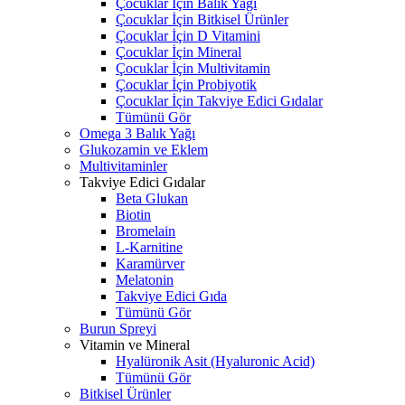
Çocuklar İçin Balık Yağı
Çocuklar İçin Bitkisel Ürünler
Çocuklar İçin D Vitamini
Çocuklar İçin Mineral
Çocuklar İçin Multivitamin
Çocuklar İçin Probiyotik
Çocuklar İçin Takviye Edici Gıdalar
Tümünü Gör
Omega 3 Balık Yağı
Glukozamin ve Eklem
Multivitaminler
Takviye Edici Gıdalar
Beta Glukan
Biotin
Bromelain
L-Karnitine
Karamürver
Melatonin
Takviye Edici Gıda
Tümünü Gör
Burun Spreyi
Vitamin ve Mineral
Hyalüronik Asit (Hyaluronic Acid)
Tümünü Gör
Bitkisel Ürünler