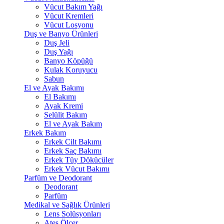
Vücut Bakım Yağı
Vücut Kremleri
Vücut Losyonu
Duş ve Banyo Ürünleri
Duş Jeli
Duş Yağı
Banyo Köpüğü
Kulak Koruyucu
Sabun
El ve Ayak Bakımı
El Bakımı
Ayak Kremi
Selülit Bakım
El ve Ayak Bakım
Erkek Bakım
Erkek Cilt Bakımı
Erkek Saç Bakımı
Erkek Tüy Dökücüler
Erkek Vücut Bakımı
Parfüm ve Deodorant
Deodorant
Parfüm
Medikal ve Sağlık Ürünleri
Lens Solüsyonları
Ateş Ölçer