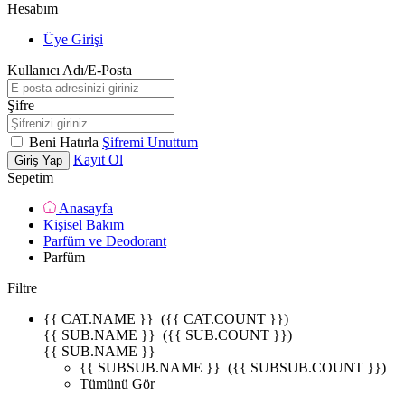
Hesabım
Üye Girişi
Kullanıcı Adı/E-Posta
Şifre
Beni Hatırla
Şifremi Unuttum
Kayıt Ol
Giriş Yap
Sepetim
Anasayfa
Kişisel Bakım
Parfüm ve Deodorant
Parfüm
Filtre
{{ CAT.NAME }}
({{ CAT.COUNT }})
{{ SUB.NAME }}
({{ SUB.COUNT }})
{{ SUB.NAME }}
{{ SUBSUB.NAME }}
({{ SUBSUB.COUNT }})
Tümünü Gör