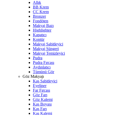
Allık
BB Krem
CC Krem
Bronzer
Fondöten
Makyaj Bazı
Highlighter
Kapatıcı
Kontür
Makyaj Sabitleyici
Makyaj Süngeri
Makyaj Temizleyici
Pudra
Pudra Fırçası
Aydınlatıcı
Tümünü Gör
Göz Makyajı
Kaş Sabitleyici
Eyeliner
Far Fırçası
Göz Farı
Göz Kalemi
Kaş Boyası
Kaş Farı
Kaş Kalemi