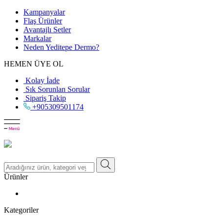
Kampanyalar
Flaş Ürünler
Avantajlı Setler
Markalar
Neden
Yeditepe
Dermo?
HEMEN ÜYE OL
Kolay İade
Sık Sorunlan Sorular
Sipariş Takip
+905309501174
Ürünler
Kategoriler