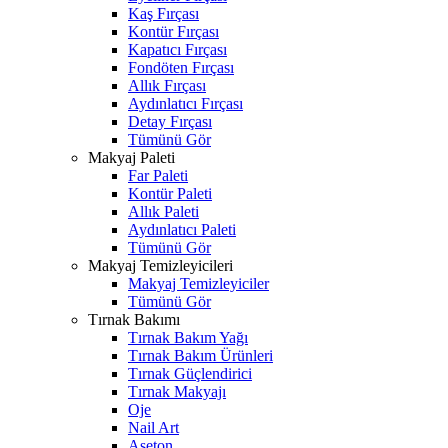
Kaş Fırçası
Kontür Fırçası
Kapatıcı Fırçası
Fondöten Fırçası
Allık Fırçası
Aydınlatıcı Fırçası
Detay Fırçası
Tümünü Gör
Makyaj Paleti
Far Paleti
Kontür Paleti
Allık Paleti
Aydınlatıcı Paleti
Tümünü Gör
Makyaj Temizleyicileri
Makyaj Temizleyiciler
Tümünü Gör
Tırnak Bakımı
Tırnak Bakım Yağı
Tırnak Bakım Ürünleri
Tırnak Güçlendirici
Tırnak Makyajı
Oje
Nail Art
Aseton