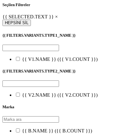
Seçilen Filtreler
{{ SELECTED.TEXT }} ×
HEPSİNİ SİL
{{ FILTERS.VARIANTS.TYPE1_NAME }}
{{ V1.NAME }}
({{ V1.COUNT }})
{{ FILTERS.VARIANTS.TYPE2_NAME }}
{{ V2.NAME }}
({{ V2.COUNT }})
Marka
{{ B.NAME }}
({{ B.COUNT }})