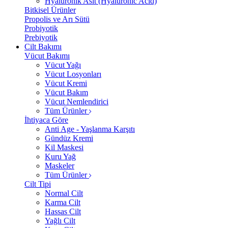
Hyalüronik Asit (Hyaluronic Acid)
Bitkisel Ürünler
Propolis ve Arı Sütü
Probiyotik
Prebiyotik
Cilt Bakımı
Vücut Bakımı
Vücut Yağı
Vücut Losyonları
Vücut Kremi
Vücut Bakım
Vücut Nemlendirici
Tüm Ürünler
İhtiyaca Göre
Anti Age - Yaşlanma Karşıtı
Gündüz Kremi
Kil Maskesi
Kuru Yağ
Maskeler
Tüm Ürünler
Cilt Tipi
Normal Cilt
Karma Cilt
Hassas Cilt
Yağlı Cilt