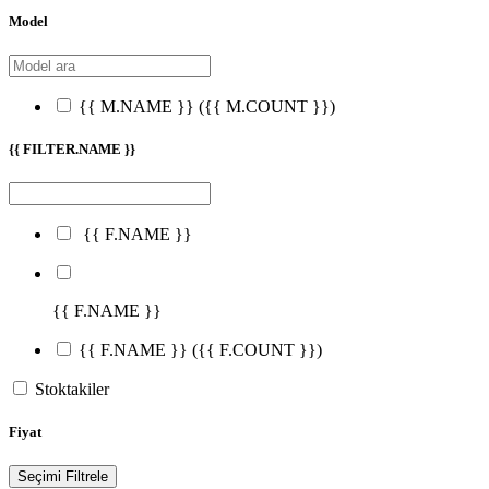
Model
{{ M.NAME }}
({{ M.COUNT }})
{{ FILTER.NAME }}
{{ F.NAME }}
{{ F.NAME }}
{{ F.NAME }}
({{ F.COUNT }})
Stoktakiler
Fiyat
Seçimi Filtrele