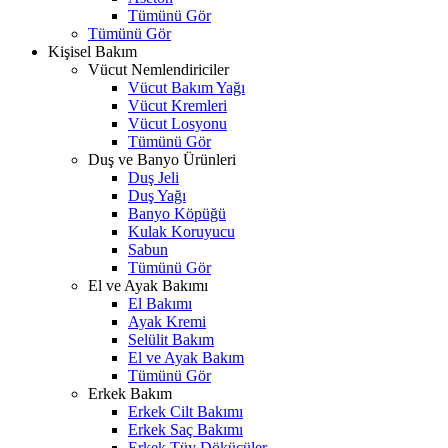
Tümünü Gör
Tümünü Gör
Kişisel Bakım
Vücut Nemlendiriciler
Vücut Bakım Yağı
Vücut Kremleri
Vücut Losyonu
Tümünü Gör
Duş ve Banyo Ürünleri
Duş Jeli
Duş Yağı
Banyo Köpüğü
Kulak Koruyucu
Sabun
Tümünü Gör
El ve Ayak Bakımı
El Bakımı
Ayak Kremi
Selülit Bakım
El ve Ayak Bakım
Tümünü Gör
Erkek Bakım
Erkek Cilt Bakımı
Erkek Saç Bakımı
Erkek Tüy Dökücüler