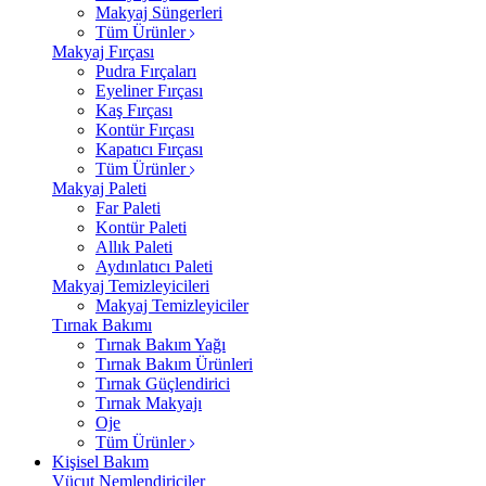
Makyaj Süngerleri
Tüm Ürünler
Makyaj Fırçası
Pudra Fırçaları
Eyeliner Fırçası
Kaş Fırçası
Kontür Fırçası
Kapatıcı Fırçası
Tüm Ürünler
Makyaj Paleti
Far Paleti
Kontür Paleti
Allık Paleti
Aydınlatıcı Paleti
Makyaj Temizleyicileri
Makyaj Temizleyiciler
Tırnak Bakımı
Tırnak Bakım Yağı
Tırnak Bakım Ürünleri
Tırnak Güçlendirici
Tırnak Makyajı
Oje
Tüm Ürünler
Kişisel Bakım
Vücut Nemlendiriciler