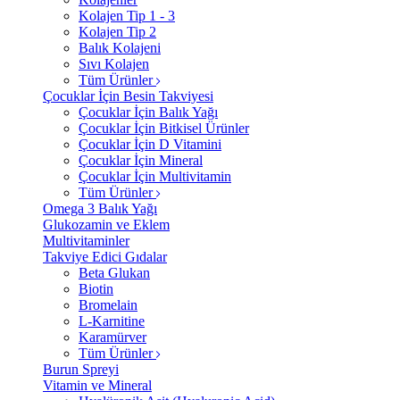
Kolajen Tip 1 - 3
Kolajen Tip 2
Balık Kolajeni
Sıvı Kolajen
Tüm Ürünler
Çocuklar İçin Besin Takviyesi
Çocuklar İçin Balık Yağı
Çocuklar İçin Bitkisel Ürünler
Çocuklar İçin D Vitamini
Çocuklar İçin Mineral
Çocuklar İçin Multivitamin
Tüm Ürünler
Omega 3 Balık Yağı
Glukozamin ve Eklem
Multivitaminler
Takviye Edici Gıdalar
Beta Glukan
Biotin
Bromelain
L-Karnitine
Karamürver
Tüm Ürünler
Burun Spreyi
Vitamin ve Mineral