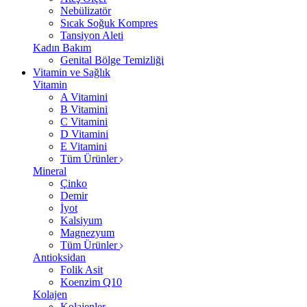
Nebülizatör
Sıcak Soğuk Kompres
Tansiyon Aleti
Kadın Bakım
Genital Bölge Temizliği
Vitamin ve Sağlık
Vitamin
A Vitamini
B Vitamini
C Vitamini
D Vitamini
E Vitamini
Tüm Ürünler
Mineral
Çinko
Demir
İyot
Kalsiyum
Magnezyum
Tüm Ürünler
Antioksidan
Folik Asit
Koenzim Q10
Kolajen
Kolajenler