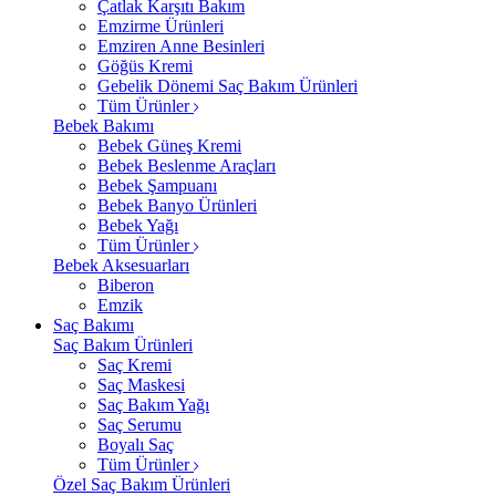
Çatlak Karşıtı Bakım
Emzirme Ürünleri
Emziren Anne Besinleri
Göğüs Kremi
Gebelik Dönemi Saç Bakım Ürünleri
Tüm Ürünler
Bebek Bakımı
Bebek Güneş Kremi
Bebek Beslenme Araçları
Bebek Şampuanı
Bebek Banyo Ürünleri
Bebek Yağı
Tüm Ürünler
Bebek Aksesuarları
Biberon
Emzik
Saç Bakımı
Saç Bakım Ürünleri
Saç Kremi
Saç Maskesi
Saç Bakım Yağı
Saç Serumu
Boyalı Saç
Tüm Ürünler
Özel Saç Bakım Ürünleri