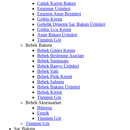
Çatlak Karşıtı Bakım
Emzirme Ürünleri
Emziren Anne Besinleri
Göğüs Kremi
Gebelik Dönemi Saç Bakım Ürünleri
Göğüs Ucu Kremi
Anne Bakım Ürünleri
Tümünü Gör
Bebek Bakımı
Bebek Güneş Kremi
Bebek Beslenme Araçları
Bebek Şampuanı
Bebek Banyo Ürünleri
Bebek Yağı
Bebek Pişik Kremi
Bebek Sabunu
Bebek Bakımı Ürünleri
Bebek Kremi
Tümünü Gör
Bebek Aksesuarları
Biberon
Emzik
Tümünü Gör
Tümünü Gör
Saç Bakımı