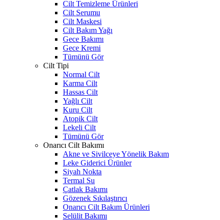
Cilt Temizleme Ürünleri
Cilt Serumu
Cilt Maskesi
Cilt Bakım Yağı
Gece Bakımı
Gece Kremi
Tümünü Gör
Cilt Tipi
Normal Cilt
Karma Cilt
Hassas Cilt
Yağlı Cilt
Kuru Cilt
Atopik Cilt
Lekeli Cilt
Tümünü Gör
Onarıcı Cilt Bakımı
Akne ve Sivilceye Yönelik Bakım
Leke Giderici Ürünler
Siyah Nokta
Termal Su
Çatlak Bakımı
Gözenek Sıkılaştırıcı
Onarıcı Cilt Bakım Ürünleri
Selülit Bakımı