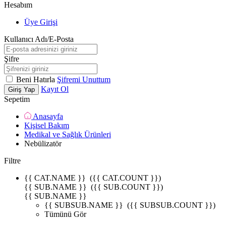
Hesabım
Üye Girişi
Kullanıcı Adı/E-Posta
Şifre
Beni Hatırla
Şifremi Unuttum
Kayıt Ol
Giriş Yap
Sepetim
Anasayfa
Kişisel Bakım
Medikal ve Sağlık Ürünleri
Nebülizatör
Filtre
{{ CAT.NAME }}
({{ CAT.COUNT }})
{{ SUB.NAME }}
({{ SUB.COUNT }})
{{ SUB.NAME }}
{{ SUBSUB.NAME }}
({{ SUBSUB.COUNT }})
Tümünü Gör