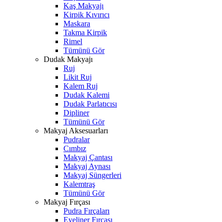
Kaş Makyajı
Kirpik Kıvırıcı
Maskara
Takma Kirpik
Rimel
Tümünü Gör
Dudak Makyajı
Ruj
Likit Ruj
Kalem Ruj
Dudak Kalemi
Dudak Parlatıcısı
Dipliner
Tümünü Gör
Makyaj Aksesuarları
Pudralar
Cımbız
Makyaj Çantası
Makyaj Aynası
Makyaj Süngerleri
Kalemtraş
Tümünü Gör
Makyaj Fırçası
Pudra Fırçaları
Eyeliner Fırçası