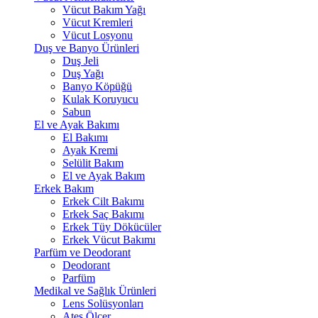
Vücut Bakım Yağı
Vücut Kremleri
Vücut Losyonu
Duş ve Banyo Ürünleri
Duş Jeli
Duş Yağı
Banyo Köpüğü
Kulak Koruyucu
Sabun
El ve Ayak Bakımı
El Bakımı
Ayak Kremi
Selülit Bakım
El ve Ayak Bakım
Erkek Bakım
Erkek Cilt Bakımı
Erkek Saç Bakımı
Erkek Tüy Dökücüler
Erkek Vücut Bakımı
Parfüm ve Deodorant
Deodorant
Parfüm
Medikal ve Sağlık Ürünleri
Lens Solüsyonları
Ateş Ölçer