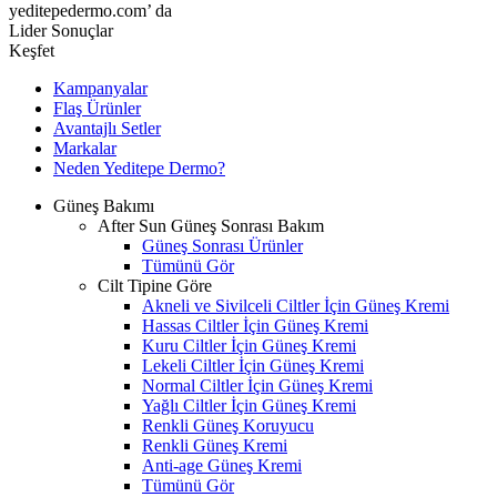
yeditepedermo.com’ da
Lider Sonuçlar
Keşfet
Kampanyalar
Flaş Ürünler
Avantajlı Setler
Markalar
Neden
Yeditepe
Dermo?
Güneş Bakımı
After Sun Güneş Sonrası Bakım
Güneş Sonrası Ürünler
Tümünü Gör
Cilt Tipine Göre
Akneli ve Sivilceli Ciltler İçin Güneş Kremi
Hassas Ciltler İçin Güneş Kremi
Kuru Ciltler İçin Güneş Kremi
Lekeli Ciltler İçin Güneş Kremi
Normal Ciltler İçin Güneş Kremi
Yağlı Ciltler İçin Güneş Kremi
Renkli Güneş Koruyucu
Renkli Güneş Kremi
Anti-age Güneş Kremi
Tümünü Gör