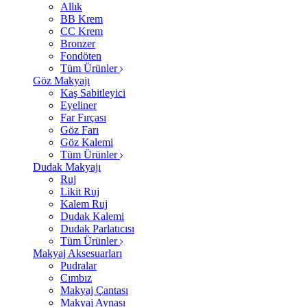
Allık
BB Krem
CC Krem
Bronzer
Fondöten
Tüm Ürünler
Göz Makyajı
Kaş Sabitleyici
Eyeliner
Far Fırçası
Göz Farı
Göz Kalemi
Tüm Ürünler
Dudak Makyajı
Ruj
Likit Ruj
Kalem Ruj
Dudak Kalemi
Dudak Parlatıcısı
Tüm Ürünler
Makyaj Aksesuarları
Pudralar
Cımbız
Makyaj Çantası
Makyaj Aynası