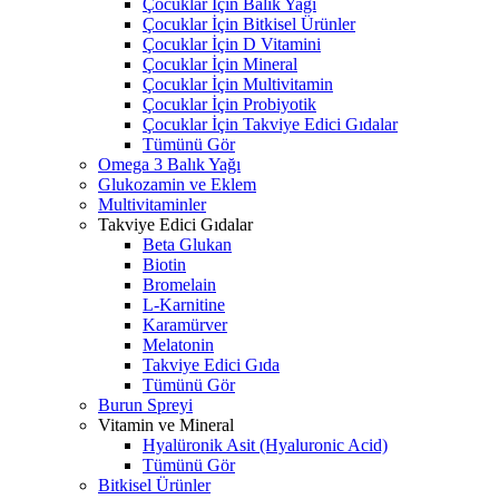
Çocuklar İçin Balık Yağı
Çocuklar İçin Bitkisel Ürünler
Çocuklar İçin D Vitamini
Çocuklar İçin Mineral
Çocuklar İçin Multivitamin
Çocuklar İçin Probiyotik
Çocuklar İçin Takviye Edici Gıdalar
Tümünü Gör
Omega 3 Balık Yağı
Glukozamin ve Eklem
Multivitaminler
Takviye Edici Gıdalar
Beta Glukan
Biotin
Bromelain
L-Karnitine
Karamürver
Melatonin
Takviye Edici Gıda
Tümünü Gör
Burun Spreyi
Vitamin ve Mineral
Hyalüronik Asit (Hyaluronic Acid)
Tümünü Gör
Bitkisel Ürünler