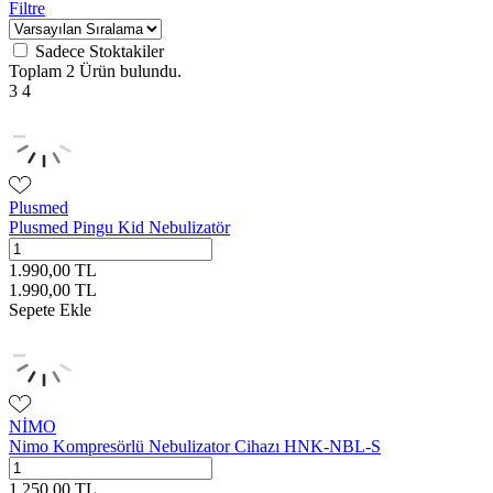
Filtre
Sadece Stoktakiler
Toplam
2 Ürün
bulundu.
3
4
Plusmed
Plusmed Pingu Kid Nebulizatör
1.990,00
TL
1.990,00
TL
Sepete Ekle
NİMO
Nimo Kompresörlü Nebulizator Cihazı HNK-NBL-S
1.250,00
TL