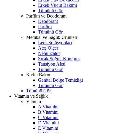
Erkek Vücut Bakımı
Tümünü Gör
Parfüm ve Deodorant
Deodorant
Parfüm
Tümünü Gör
Medikal ve Sağlık Ürünleri
Lens Solüsyonları
Ateş Ölçer
Nebülizatör
Sıcak Soğuk Kompres
Tansiyon Aleti
Tümünü Gör
Kadın Bakım
Genital Bölge Temizliği
Tümünü Gör
Tümünü Gör
Vitamin ve Sağlık
Vitamin
A Vitamini
B Vitamini
C Vitamini
D Vitamini
E Vitamini