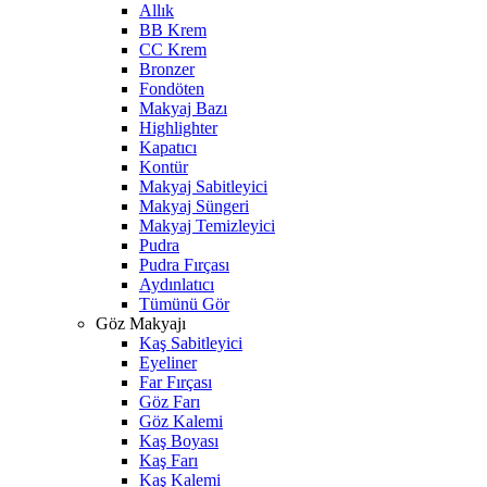
Allık
BB Krem
CC Krem
Bronzer
Fondöten
Makyaj Bazı
Highlighter
Kapatıcı
Kontür
Makyaj Sabitleyici
Makyaj Süngeri
Makyaj Temizleyici
Pudra
Pudra Fırçası
Aydınlatıcı
Tümünü Gör
Göz Makyajı
Kaş Sabitleyici
Eyeliner
Far Fırçası
Göz Farı
Göz Kalemi
Kaş Boyası
Kaş Farı
Kaş Kalemi