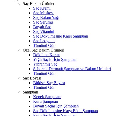
Saç Bakım Ürünleri
Saç Kremi
Saç Maskesi
Saç Bakım Yağı
Saç Serumu
Boyalı Saç
Saç Vitamini
Saç Dökülmesine Karşı Şampuan
Saç Losyonu
Tümünü Gör
Özel Saç Bakım Ürünleri
Dökülme Karşıtı
Yağlı Saçlar İçin Şampuan
Yıpranmış Saç
Seboreik Dermatit Şampuan ve Bakım Ürünleri
Tümünü Gör
Saç Boyası
Bitkisel Saç Boyası
Tümünü Gör
Şampuan
Kepek Şampuanı
Kuru Şampuan
Boyalı Saçlar İçin Şampuan
Saç Dökülmesine Karşı Etkili Şampuan
Kuru Saçlar İçin Şampuan