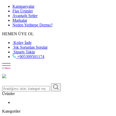
Kampanyalar
Flaş Ürünler
Avantajlı Setler
Markalar
Neden
Yeditepe
Dermo?
HEMEN ÜYE OL
Kolay İade
Sık Sorunlan Sorular
Sipariş Takip
+905309501174
Ürünler
Kategoriler