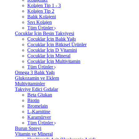
Kolajen Tip 1 - 3
Kolajen Tip 2
Balık Kolajeni
Sıvı Kolajen
Tüm Ürünler
Çocuklar İçin Besin Takviyesi
Çocuklar İçin Balık Yağı
Çocuklar İçin Bitkisel Ürünler
Çocuklar İçin D Vitamini
Çocuklar İçin Mineral
Çocuklar İçin Multivitamin
Tüm Ürünler
Omega 3 Balık Yağı
Glukozamin ve Eklem
Multivitaminler
Takviye Edici Gıdalar
Beta Glukan
Biotin
Bromelain
L-Karnitine
Karamürver
Tüm Ürünler
Burun Spreyi
Vitamin ve Mineral