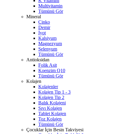
K Vitamini
Multivitamin
Tümünü Gör
Mineral
Çinko
Demir
İyot
Kalsiyum
Magnezyum
Selenyum
Tümünü Gör
Antioksidan
Folik Asit
Koenzim Q10
Tümünü Gör
Kolajen
Kolajenler
Kolajen Tip 1 - 3
Kolajen Tip 2
Balık Kolajeni
Sıvı Kolajen
Tablet Kolajen
Toz Kolajen
Tümünü Gör
Çocuklar İçin Besin Takviyesi