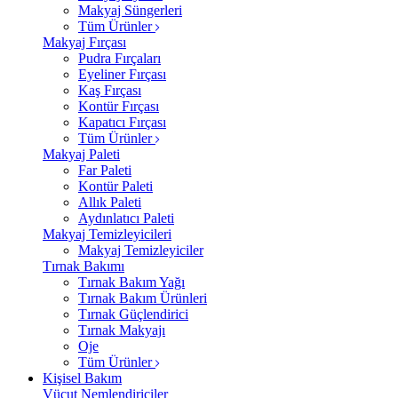
Makyaj Süngerleri
Tüm Ürünler
Makyaj Fırçası
Pudra Fırçaları
Eyeliner Fırçası
Kaş Fırçası
Kontür Fırçası
Kapatıcı Fırçası
Tüm Ürünler
Makyaj Paleti
Far Paleti
Kontür Paleti
Allık Paleti
Aydınlatıcı Paleti
Makyaj Temizleyicileri
Makyaj Temizleyiciler
Tırnak Bakımı
Tırnak Bakım Yağı
Tırnak Bakım Ürünleri
Tırnak Güçlendirici
Tırnak Makyajı
Oje
Tüm Ürünler
Kişisel Bakım
Vücut Nemlendiriciler