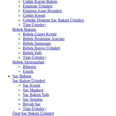
Çatlak Karşıtı Bakım
Emzirme Ürünleri
Emziren Anne Besinleri
Göğüs Kremi
Gebelik Dönemi Saç Bakım Ürünleri
Tüm Ürünler
Bebek Bakımı
Bebek Güneş Kremi
Bebek Beslenme Araçları
Bebek Şampuanı
Bebek Banyo Ürünleri
Bebek Yağı
Tüm Ürünler
Bebek Aksesuarları
Biberon
Emzik
Saç Bakımı
Saç Bakım Ürünleri
Saç Kremi
Saç Maskesi
Saç Bakım Yağı
Saç Serumu
Boyalı Saç
Tüm Ürünler
Özel Saç Bakım Ürünleri