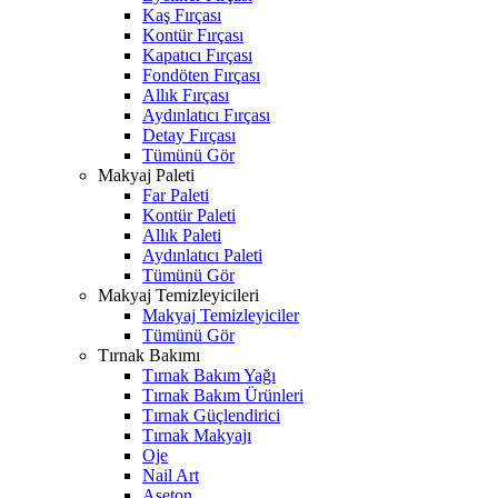
Kaş Fırçası
Kontür Fırçası
Kapatıcı Fırçası
Fondöten Fırçası
Allık Fırçası
Aydınlatıcı Fırçası
Detay Fırçası
Tümünü Gör
Makyaj Paleti
Far Paleti
Kontür Paleti
Allık Paleti
Aydınlatıcı Paleti
Tümünü Gör
Makyaj Temizleyicileri
Makyaj Temizleyiciler
Tümünü Gör
Tırnak Bakımı
Tırnak Bakım Yağı
Tırnak Bakım Ürünleri
Tırnak Güçlendirici
Tırnak Makyajı
Oje
Nail Art
Aseton