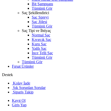
Bit Şampuanı
Tümünü Gör
Saç Şekillendirici
Saç Spreyi
Saç Jölesi
Tümünü Gör
Saç Tipi ve İhtiyaç
Normal Saç
Kıvırcık Saç
Kuru Saç
Yağlı Saç
İnce Telli Saç
Tümünü Gör
Tümünü Gör
Fırsat Ürünler
Destek
Kolay İade
Sık Sorunlan Sorular
Sipariş Takip
Kayıt Ol
Giriş Yap