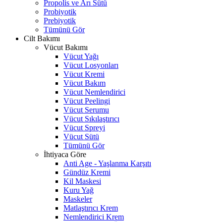
Propolis ve Arı Sütü
Probiyotik
Prebiyotik
Tümünü Gör
Cilt Bakımı
Vücut Bakımı
Vücut Yağı
Vücut Losyonları
Vücut Kremi
Vücut Bakım
Vücut Nemlendirici
Vücut Peelingi
Vücut Serumu
Vücut Sıkılaştırıcı
Vücut Spreyi
Vücut Sütü
Tümünü Gör
İhtiyaca Göre
Anti Age - Yaşlanma Karşıtı
Gündüz Kremi
Kil Maskesi
Kuru Yağ
Maskeler
Matlaştırıcı Krem
Nemlendirici Krem