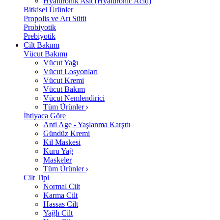
Hyalüronik Asit (Hyaluronic Acid)
Bitkisel Ürünler
Propolis ve Arı Sütü
Probiyotik
Prebiyotik
Cilt Bakımı
Vücut Bakımı
Vücut Yağı
Vücut Losyonları
Vücut Kremi
Vücut Bakım
Vücut Nemlendirici
Tüm Ürünler
İhtiyaca Göre
Anti Age - Yaşlanma Karşıtı
Gündüz Kremi
Kil Maskesi
Kuru Yağ
Maskeler
Tüm Ürünler
Cilt Tipi
Normal Cilt
Karma Cilt
Hassas Cilt
Yağlı Cilt