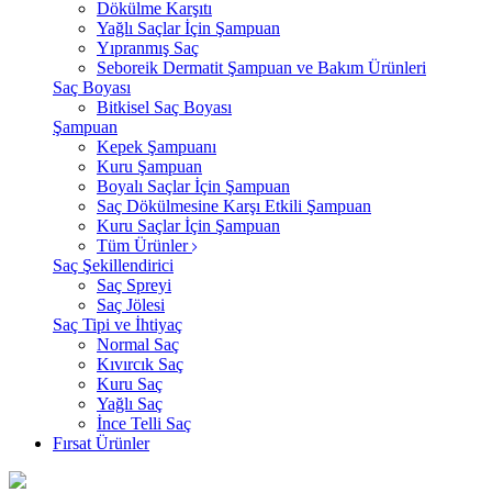
Dökülme Karşıtı
Yağlı Saçlar İçin Şampuan
Yıpranmış Saç
Seboreik Dermatit Şampuan ve Bakım Ürünleri
Saç Boyası
Bitkisel Saç Boyası
Şampuan
Kepek Şampuanı
Kuru Şampuan
Boyalı Saçlar İçin Şampuan
Saç Dökülmesine Karşı Etkili Şampuan
Kuru Saçlar İçin Şampuan
Tüm Ürünler
Saç Şekillendirici
Saç Spreyi
Saç Jölesi
Saç Tipi ve İhtiyaç
Normal Saç
Kıvırcık Saç
Kuru Saç
Yağlı Saç
İnce Telli Saç
Fırsat Ürünler