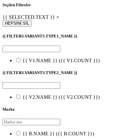
Seçilen Filtreler
{{ SELECTED.TEXT }} ×
HEPSİNİ SİL
{{ FILTERS.VARIANTS.TYPE1_NAME }}
{{ V1.NAME }}
({{ V1.COUNT }})
{{ FILTERS.VARIANTS.TYPE2_NAME }}
{{ V2.NAME }}
({{ V2.COUNT }})
Marka
{{ B.NAME }}
({{ B.COUNT }})