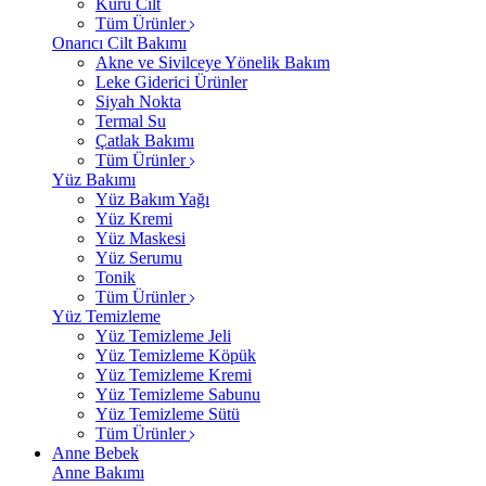
Kuru Cilt
Tüm Ürünler
Onarıcı Cilt Bakımı
Akne ve Sivilceye Yönelik Bakım
Leke Giderici Ürünler
Siyah Nokta
Termal Su
Çatlak Bakımı
Tüm Ürünler
Yüz Bakımı
Yüz Bakım Yağı
Yüz Kremi
Yüz Maskesi
Yüz Serumu
Tonik
Tüm Ürünler
Yüz Temizleme
Yüz Temizleme Jeli
Yüz Temizleme Köpük
Yüz Temizleme Kremi
Yüz Temizleme Sabunu
Yüz Temizleme Sütü
Tüm Ürünler
Anne Bebek
Anne Bakımı