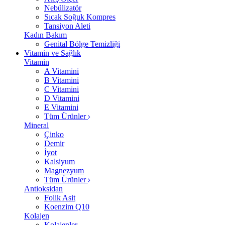
Nebülizatör
Sıcak Soğuk Kompres
Tansiyon Aleti
Kadın Bakım
Genital Bölge Temizliği
Vitamin ve Sağlık
Vitamin
A Vitamini
B Vitamini
C Vitamini
D Vitamini
E Vitamini
Tüm Ürünler
Mineral
Çinko
Demir
İyot
Kalsiyum
Magnezyum
Tüm Ürünler
Antioksidan
Folik Asit
Koenzim Q10
Kolajen
Kolajenler