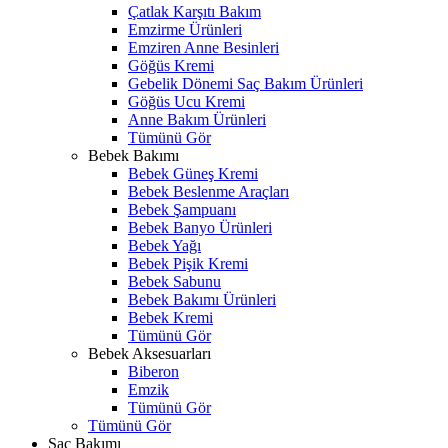
Çatlak Karşıtı Bakım
Emzirme Ürünleri
Emziren Anne Besinleri
Göğüs Kremi
Gebelik Dönemi Saç Bakım Ürünleri
Göğüs Ucu Kremi
Anne Bakım Ürünleri
Tümünü Gör
Bebek Bakımı
Bebek Güneş Kremi
Bebek Beslenme Araçları
Bebek Şampuanı
Bebek Banyo Ürünleri
Bebek Yağı
Bebek Pişik Kremi
Bebek Sabunu
Bebek Bakımı Ürünleri
Bebek Kremi
Tümünü Gör
Bebek Aksesuarları
Biberon
Emzik
Tümünü Gör
Tümünü Gör
Saç Bakımı