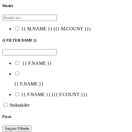
Model
{{ M.NAME }}
({{ M.COUNT }})
{{ FILTER.NAME }}
{{ F.NAME }}
{{ F.NAME }}
{{ F.NAME }}
({{ F.COUNT }})
Stoktakiler
Fiyat
Seçimi Filtrele