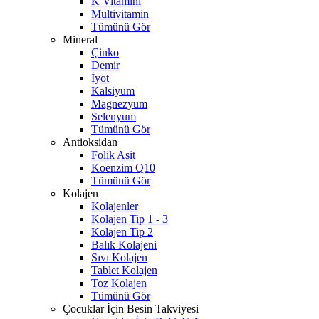
K Vitamini
Multivitamin
Tümünü Gör
Mineral
Çinko
Demir
İyot
Kalsiyum
Magnezyum
Selenyum
Tümünü Gör
Antioksidan
Folik Asit
Koenzim Q10
Tümünü Gör
Kolajen
Kolajenler
Kolajen Tip 1 - 3
Kolajen Tip 2
Balık Kolajeni
Sıvı Kolajen
Tablet Kolajen
Toz Kolajen
Tümünü Gör
Çocuklar İçin Besin Takviyesi