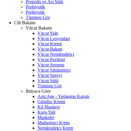
Propolis ve Arı Sütü
Probiyotik
Prebiyotik
Tümünü Gör
Cilt Bakımı
Vücut Bakımı
Vücut Yağı
Vücut Losyonları
Vücut Kremi
Vücut Bakım
Vücut Nemlendirici
Vücut Peelingi
Vücut Serumu
Vücut Sıkılaştırıcı
Vücut Spreyi
Vücut Sütü
Tümünü Gör
İhtiyaca Göre
Anti Age - Yaşlanma Karşıtı
Gündüz Kremi
Kil Maskesi
Kuru Yağ
Maskeler
Matlaştırıcı Krem
Nemlendirici Krem