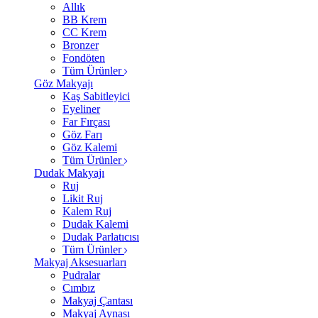
Allık
BB Krem
CC Krem
Bronzer
Fondöten
Tüm Ürünler
Göz Makyajı
Kaş Sabitleyici
Eyeliner
Far Fırçası
Göz Farı
Göz Kalemi
Tüm Ürünler
Dudak Makyajı
Ruj
Likit Ruj
Kalem Ruj
Dudak Kalemi
Dudak Parlatıcısı
Tüm Ürünler
Makyaj Aksesuarları
Pudralar
Cımbız
Makyaj Çantası
Makyaj Aynası