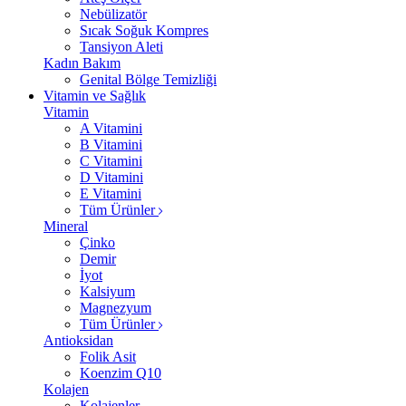
Nebülizatör
Sıcak Soğuk Kompres
Tansiyon Aleti
Kadın Bakım
Genital Bölge Temizliği
Vitamin ve Sağlık
Vitamin
A Vitamini
B Vitamini
C Vitamini
D Vitamini
E Vitamini
Tüm Ürünler
Mineral
Çinko
Demir
İyot
Kalsiyum
Magnezyum
Tüm Ürünler
Antioksidan
Folik Asit
Koenzim Q10
Kolajen
Kolajenler