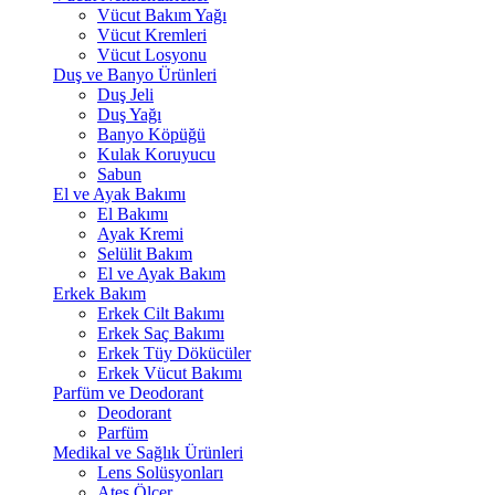
Vücut Bakım Yağı
Vücut Kremleri
Vücut Losyonu
Duş ve Banyo Ürünleri
Duş Jeli
Duş Yağı
Banyo Köpüğü
Kulak Koruyucu
Sabun
El ve Ayak Bakımı
El Bakımı
Ayak Kremi
Selülit Bakım
El ve Ayak Bakım
Erkek Bakım
Erkek Cilt Bakımı
Erkek Saç Bakımı
Erkek Tüy Dökücüler
Erkek Vücut Bakımı
Parfüm ve Deodorant
Deodorant
Parfüm
Medikal ve Sağlık Ürünleri
Lens Solüsyonları
Ateş Ölçer