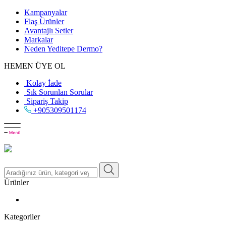
Kampanyalar
Flaş Ürünler
Avantajlı Setler
Markalar
Neden
Yeditepe
Dermo?
HEMEN ÜYE OL
Kolay İade
Sık Sorunlan Sorular
Sipariş Takip
+905309501174
Ürünler
Kategoriler