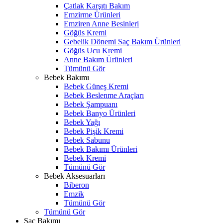
Çatlak Karşıtı Bakım
Emzirme Ürünleri
Emziren Anne Besinleri
Göğüs Kremi
Gebelik Dönemi Saç Bakım Ürünleri
Göğüs Ucu Kremi
Anne Bakım Ürünleri
Tümünü Gör
Bebek Bakımı
Bebek Güneş Kremi
Bebek Beslenme Araçları
Bebek Şampuanı
Bebek Banyo Ürünleri
Bebek Yağı
Bebek Pişik Kremi
Bebek Sabunu
Bebek Bakımı Ürünleri
Bebek Kremi
Tümünü Gör
Bebek Aksesuarları
Biberon
Emzik
Tümünü Gör
Tümünü Gör
Saç Bakımı