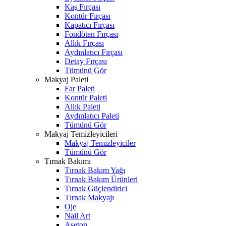
Kaş Fırçası
Kontür Fırçası
Kapatıcı Fırçası
Fondöten Fırçası
Allık Fırçası
Aydınlatıcı Fırçası
Detay Fırçası
Tümünü Gör
Makyaj Paleti
Far Paleti
Kontür Paleti
Allık Paleti
Aydınlatıcı Paleti
Tümünü Gör
Makyaj Temizleyicileri
Makyaj Temizleyiciler
Tümünü Gör
Tırnak Bakımı
Tırnak Bakım Yağı
Tırnak Bakım Ürünleri
Tırnak Güçlendirici
Tırnak Makyajı
Oje
Nail Art
Aseton