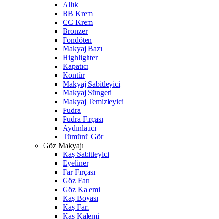
Allık
BB Krem
CC Krem
Bronzer
Fondöten
Makyaj Bazı
Highlighter
Kapatıcı
Kontür
Makyaj Sabitleyici
Makyaj Süngeri
Makyaj Temizleyici
Pudra
Pudra Fırçası
Aydınlatıcı
Tümünü Gör
Göz Makyajı
Kaş Sabitleyici
Eyeliner
Far Fırçası
Göz Farı
Göz Kalemi
Kaş Boyası
Kaş Farı
Kaş Kalemi