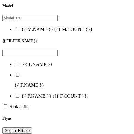
Model
{{ M.NAME }}
({{ M.COUNT }})
{{ FILTER.NAME }}
{{ F.NAME }}
{{ F.NAME }}
{{ F.NAME }}
({{ F.COUNT }})
Stoktakiler
Fiyat
Seçimi Filtrele