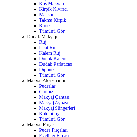
Kaş Makyajı
Kirpik Kıvırıcı
Maskara
Takma Kirpik
Rimel
Tümünü Gör
Dudak Makyajı
Ruj
Likit Ruj
Kalem Ruj
Dudak Kalemi
Dudak Parlatıcısı
Dipliner
Tümünü Gör
Makyaj Aksesuarları
Pudralar
Cımbız
Makyaj Çantası
Makyaj Aynası
Makyaj Süngerleri
Kalemtraş
Tümünü Gör
Makyaj Fırçası
Pudra Fırçaları
Eyeliner Fırçası