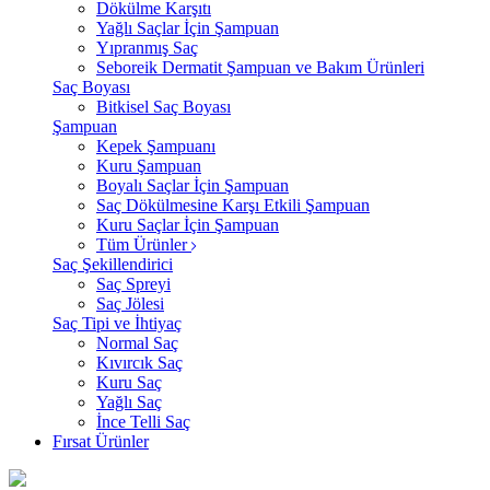
Dökülme Karşıtı
Yağlı Saçlar İçin Şampuan
Yıpranmış Saç
Seboreik Dermatit Şampuan ve Bakım Ürünleri
Saç Boyası
Bitkisel Saç Boyası
Şampuan
Kepek Şampuanı
Kuru Şampuan
Boyalı Saçlar İçin Şampuan
Saç Dökülmesine Karşı Etkili Şampuan
Kuru Saçlar İçin Şampuan
Tüm Ürünler
Saç Şekillendirici
Saç Spreyi
Saç Jölesi
Saç Tipi ve İhtiyaç
Normal Saç
Kıvırcık Saç
Kuru Saç
Yağlı Saç
İnce Telli Saç
Fırsat Ürünler