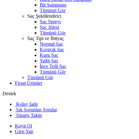
Bit Şampuanı
Tümünü Gör
Saç Şekillendirici
Saç Spreyi
Saç Jölesi
Tümünü Gör
Saç Tipi ve İhtiyaç
Normal Saç
Kıvırcık Saç
Kuru Saç
Yağlı Saç
İnce Telli Saç
Tümünü Gör
Tümünü Gör
Fırsat Ürünler
Destek
Kolay İade
Sık Sorunlan Sorular
Sipariş Takip
Kayıt Ol
Giriş Yap