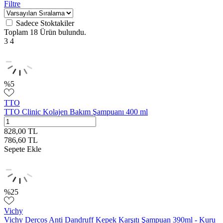
Filtre
Sadece Stoktakiler
Toplam
18 Ürün
bulundu.
3
4
%
5
TTO
TTO Clinic Kolajen Bakım Şampuanı 400 ml
828,00
TL
786,60
TL
Sepete Ekle
%
25
Vichy
Vichy Dercos Anti Dandruff Kepek Karşıtı Şampuan 390ml - Kuru