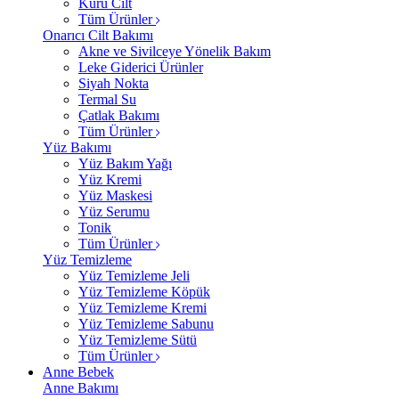
Kuru Cilt
Tüm Ürünler
Onarıcı Cilt Bakımı
Akne ve Sivilceye Yönelik Bakım
Leke Giderici Ürünler
Siyah Nokta
Termal Su
Çatlak Bakımı
Tüm Ürünler
Yüz Bakımı
Yüz Bakım Yağı
Yüz Kremi
Yüz Maskesi
Yüz Serumu
Tonik
Tüm Ürünler
Yüz Temizleme
Yüz Temizleme Jeli
Yüz Temizleme Köpük
Yüz Temizleme Kremi
Yüz Temizleme Sabunu
Yüz Temizleme Sütü
Tüm Ürünler
Anne Bebek
Anne Bakımı