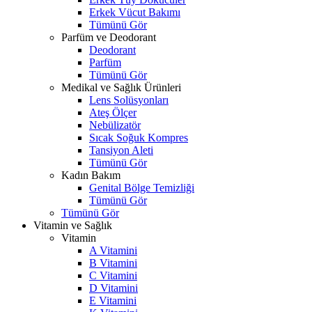
Erkek Vücut Bakımı
Tümünü Gör
Parfüm ve Deodorant
Deodorant
Parfüm
Tümünü Gör
Medikal ve Sağlık Ürünleri
Lens Solüsyonları
Ateş Ölçer
Nebülizatör
Sıcak Soğuk Kompres
Tansiyon Aleti
Tümünü Gör
Kadın Bakım
Genital Bölge Temizliği
Tümünü Gör
Tümünü Gör
Vitamin ve Sağlık
Vitamin
A Vitamini
B Vitamini
C Vitamini
D Vitamini
E Vitamini