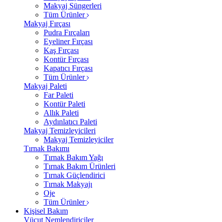
Makyaj Süngerleri
Tüm Ürünler
Makyaj Fırçası
Pudra Fırçaları
Eyeliner Fırçası
Kaş Fırçası
Kontür Fırçası
Kapatıcı Fırçası
Tüm Ürünler
Makyaj Paleti
Far Paleti
Kontür Paleti
Allık Paleti
Aydınlatıcı Paleti
Makyaj Temizleyicileri
Makyaj Temizleyiciler
Tırnak Bakımı
Tırnak Bakım Yağı
Tırnak Bakım Ürünleri
Tırnak Güçlendirici
Tırnak Makyajı
Oje
Tüm Ürünler
Kişisel Bakım
Vücut Nemlendiriciler