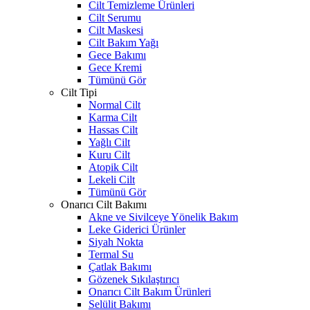
Cilt Temizleme Ürünleri
Cilt Serumu
Cilt Maskesi
Cilt Bakım Yağı
Gece Bakımı
Gece Kremi
Tümünü Gör
Cilt Tipi
Normal Cilt
Karma Cilt
Hassas Cilt
Yağlı Cilt
Kuru Cilt
Atopik Cilt
Lekeli Cilt
Tümünü Gör
Onarıcı Cilt Bakımı
Akne ve Sivilceye Yönelik Bakım
Leke Giderici Ürünler
Siyah Nokta
Termal Su
Çatlak Bakımı
Gözenek Sıkılaştırıcı
Onarıcı Cilt Bakım Ürünleri
Selülit Bakımı