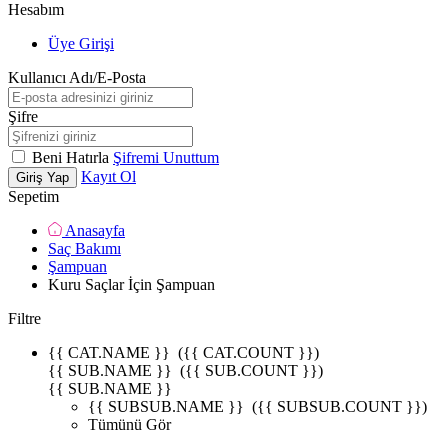
Hesabım
Üye Girişi
Kullanıcı Adı/E-Posta
Şifre
Beni Hatırla
Şifremi Unuttum
Kayıt Ol
Giriş Yap
Sepetim
Anasayfa
Saç Bakımı
Şampuan
Kuru Saçlar İçin Şampuan
Filtre
{{ CAT.NAME }}
({{ CAT.COUNT }})
{{ SUB.NAME }}
({{ SUB.COUNT }})
{{ SUB.NAME }}
{{ SUBSUB.NAME }}
({{ SUBSUB.COUNT }})
Tümünü Gör