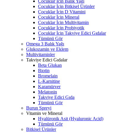
Çocuklar İçin Balık Yağı
Çocuklar İçin Bitkisel Ürünler
Çocuklar İçin D Vitamini
Çocuklar İçin Mineral
Çocuklar İçin Multivitamin
Çocuklar İçin Probiyotik
Çocuklar İçin Takviye Edici Gıdalar
Tümünü Gör
Omega 3 Balık Yağı
Glukozamin ve Eklem
Multivitaminler
Takviye Edici Gıdalar
Beta Glukan
Biotin
Bromelain
L-Karnitine
Karamürver
Melatonin
Takviye Edici Gıda
Tümünü Gör
Burun Spreyi
Vitamin ve Mineral
Hyalüronik Asit (Hyaluronic Acid)
Tümünü Gör
Bitkisel Ürünler