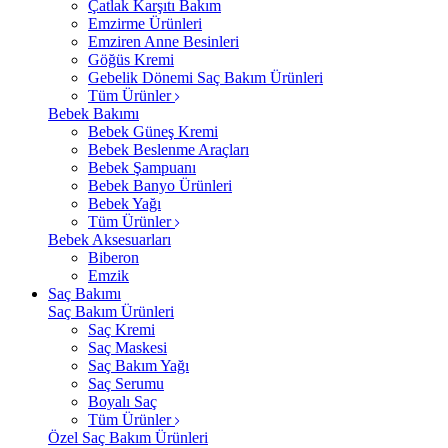
Çatlak Karşıtı Bakım
Emzirme Ürünleri
Emziren Anne Besinleri
Göğüs Kremi
Gebelik Dönemi Saç Bakım Ürünleri
Tüm Ürünler
Bebek Bakımı
Bebek Güneş Kremi
Bebek Beslenme Araçları
Bebek Şampuanı
Bebek Banyo Ürünleri
Bebek Yağı
Tüm Ürünler
Bebek Aksesuarları
Biberon
Emzik
Saç Bakımı
Saç Bakım Ürünleri
Saç Kremi
Saç Maskesi
Saç Bakım Yağı
Saç Serumu
Boyalı Saç
Tüm Ürünler
Özel Saç Bakım Ürünleri