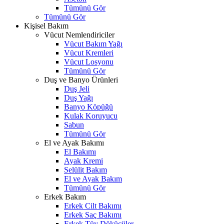
Tümünü Gör
Tümünü Gör
Kişisel Bakım
Vücut Nemlendiriciler
Vücut Bakım Yağı
Vücut Kremleri
Vücut Losyonu
Tümünü Gör
Duş ve Banyo Ürünleri
Duş Jeli
Duş Yağı
Banyo Köpüğü
Kulak Koruyucu
Sabun
Tümünü Gör
El ve Ayak Bakımı
El Bakımı
Ayak Kremi
Selülit Bakım
El ve Ayak Bakım
Tümünü Gör
Erkek Bakım
Erkek Cilt Bakımı
Erkek Saç Bakımı
Erkek Tüy Dökücüler