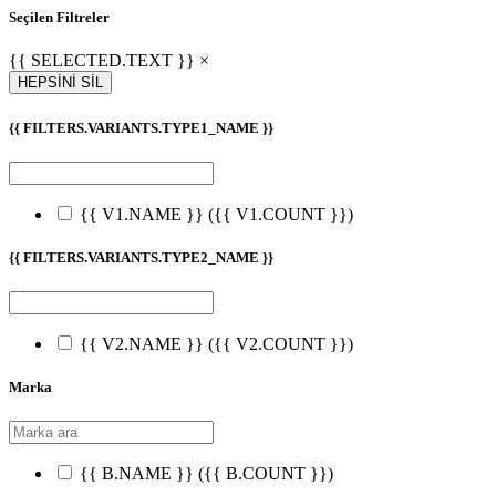
Seçilen Filtreler
{{ SELECTED.TEXT }} ×
HEPSİNİ SİL
{{ FILTERS.VARIANTS.TYPE1_NAME }}
{{ V1.NAME }}
({{ V1.COUNT }})
{{ FILTERS.VARIANTS.TYPE2_NAME }}
{{ V2.NAME }}
({{ V2.COUNT }})
Marka
{{ B.NAME }}
({{ B.COUNT }})