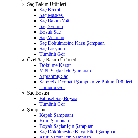
Saç Bakım Ürünleri
Saç Kremi
Saç Maskesi
Saç Bakım Yağı
Saç Serumu
Boyalı Saç
Saç Vitamini
Saç Dökülmesine Karşı Şampuan
Saç Losyonu
Tümünü Gör
Özel Saç Bakım Ürünleri
Dökülme Karşıtı
Yağlı Saçlar İçin Şampuan
Yıpranmış Saç
Seboreik Dermatit Şampuan ve Bakım Ürünleri
Tümünü Gör
Saç Boyası
Bitkisel Saç Boyası
Tümünü Gör
Şampuan
Kepek Şampuanı
Kuru Şampuan
Boyalı Saçlar İçin Şampuan
Saç Dökülmesine Karşı Etkili Şampuan
Kuru Saçlar İçin Şampuan