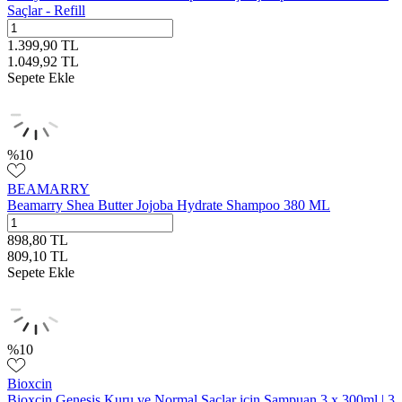
Saçlar - Refill
1.399,90
TL
1.049,92
TL
Sepete Ekle
%
10
BEAMARRY
Beamarry Shea Butter Jojoba Hydrate Shampoo 380 ML
898,80
TL
809,10
TL
Sepete Ekle
%
10
Bioxcin
Bioxcin Genesis Kuru ve Normal Saçlar için Şampuan 3 x 300ml | 3