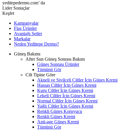
yeditepedermo.com’ da
Lider Sonuçlar
Keşfet
Kampanyalar
Flaş Ürünler
Avantajlı Setler
Markalar
Neden
Yeditepe
Dermo?
Güneş Bakımı
After Sun Güneş Sonrası Bakım
Güneş Sonrası Ürünler
Tümünü Gör
Cilt Tipine Göre
Akneli ve Sivilceli Ciltler İçin Güneş Kremi
Hassas Ciltler İçin Güneş Kremi
Kuru Ciltler İçin Güneş Kremi
Lekeli Ciltler İçin Güneş Kremi
Normal Ciltler İçin Güneş Kremi
Yağlı Ciltler İçin Güneş Kremi
Renkli Güneş Koruyucu
Renkli Güneş Kremi
Anti-age Güneş Kremi
Tümünü Gör