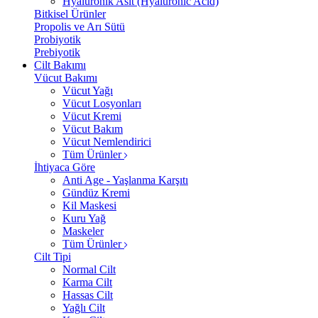
Hyalüronik Asit (Hyaluronic Acid)
Bitkisel Ürünler
Propolis ve Arı Sütü
Probiyotik
Prebiyotik
Cilt Bakımı
Vücut Bakımı
Vücut Yağı
Vücut Losyonları
Vücut Kremi
Vücut Bakım
Vücut Nemlendirici
Tüm Ürünler
İhtiyaca Göre
Anti Age - Yaşlanma Karşıtı
Gündüz Kremi
Kil Maskesi
Kuru Yağ
Maskeler
Tüm Ürünler
Cilt Tipi
Normal Cilt
Karma Cilt
Hassas Cilt
Yağlı Cilt