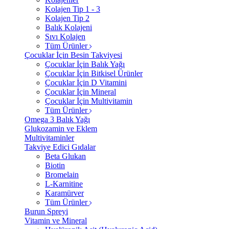
Kolajen Tip 1 - 3
Kolajen Tip 2
Balık Kolajeni
Sıvı Kolajen
Tüm Ürünler
Çocuklar İçin Besin Takviyesi
Çocuklar İçin Balık Yağı
Çocuklar İçin Bitkisel Ürünler
Çocuklar İçin D Vitamini
Çocuklar İçin Mineral
Çocuklar İçin Multivitamin
Tüm Ürünler
Omega 3 Balık Yağı
Glukozamin ve Eklem
Multivitaminler
Takviye Edici Gıdalar
Beta Glukan
Biotin
Bromelain
L-Karnitine
Karamürver
Tüm Ürünler
Burun Spreyi
Vitamin ve Mineral