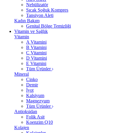
Nebülizatör
Sıcak Soğuk Kompres
Tansiyon Aleti
Kadın Bakım
Genital Bölge Temizliği
Vitamin ve Sağlık
Vitamin
A Vitamini
B Vitamini
C Vitamini
D Vitamini
E Vitamini
Tüm Ürünler
Mineral
Çinko
Demir
İyot
Kalsiyum
Magnezyum
Tüm Ürünler
Antioksidan
Folik Asit
Koenzim Q10
Kolajen
Kolajenler