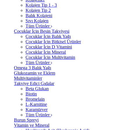
Kolajen Tip 1 - 3
Kolajen Tip 2
Balık Kolajeni
Sıvı Kolajen
Tüm Ürünler
Çocuklar İçin Besin Takviyesi
Çocuklar İçin Balık Yağı
Çocuklar İçin Bitkisel Ürünler
Çocuklar İçin D Vitamini
Çocuklar İçin Mineral
Çocuklar İçin Multivitamin
Tüm Ürünler
Omega 3 Balık Yağı
Glukozamin ve Eklem
Multivitaminler
Takviye Edici Gıdalar
Beta Glukan
Biotin
Bromelain
L-Karnitine
Karamürver
Tüm Ürünler
Burun Spreyi
Vitamin ve Mineral