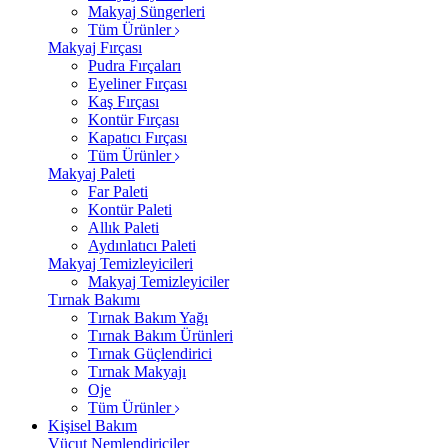
Makyaj Süngerleri
Tüm Ürünler
Makyaj Fırçası
Pudra Fırçaları
Eyeliner Fırçası
Kaş Fırçası
Kontür Fırçası
Kapatıcı Fırçası
Tüm Ürünler
Makyaj Paleti
Far Paleti
Kontür Paleti
Allık Paleti
Aydınlatıcı Paleti
Makyaj Temizleyicileri
Makyaj Temizleyiciler
Tırnak Bakımı
Tırnak Bakım Yağı
Tırnak Bakım Ürünleri
Tırnak Güçlendirici
Tırnak Makyajı
Oje
Tüm Ürünler
Kişisel Bakım
Vücut Nemlendiriciler