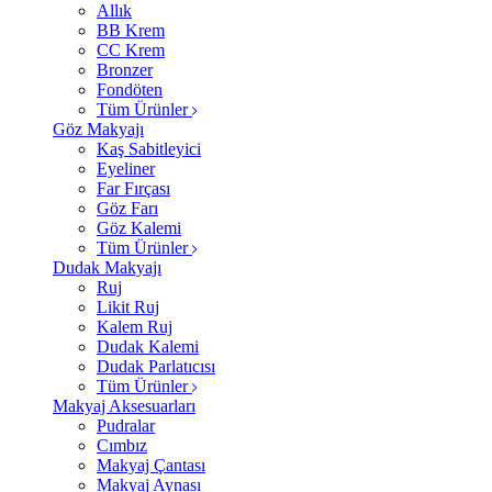
Allık
BB Krem
CC Krem
Bronzer
Fondöten
Tüm Ürünler
Göz Makyajı
Kaş Sabitleyici
Eyeliner
Far Fırçası
Göz Farı
Göz Kalemi
Tüm Ürünler
Dudak Makyajı
Ruj
Likit Ruj
Kalem Ruj
Dudak Kalemi
Dudak Parlatıcısı
Tüm Ürünler
Makyaj Aksesuarları
Pudralar
Cımbız
Makyaj Çantası
Makyaj Aynası