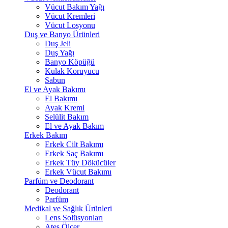
Vücut Bakım Yağı
Vücut Kremleri
Vücut Losyonu
Duş ve Banyo Ürünleri
Duş Jeli
Duş Yağı
Banyo Köpüğü
Kulak Koruyucu
Sabun
El ve Ayak Bakımı
El Bakımı
Ayak Kremi
Selülit Bakım
El ve Ayak Bakım
Erkek Bakım
Erkek Cilt Bakımı
Erkek Saç Bakımı
Erkek Tüy Dökücüler
Erkek Vücut Bakımı
Parfüm ve Deodorant
Deodorant
Parfüm
Medikal ve Sağlık Ürünleri
Lens Solüsyonları
Ateş Ölçer