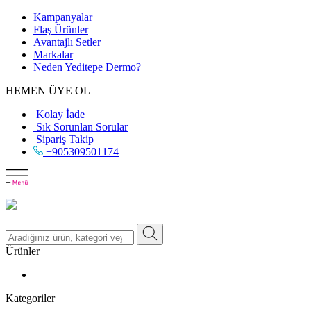
Kampanyalar
Flaş Ürünler
Avantajlı Setler
Markalar
Neden
Yeditepe
Dermo?
HEMEN ÜYE OL
Kolay İade
Sık Sorunlan Sorular
Sipariş Takip
+905309501174
Ürünler
Kategoriler