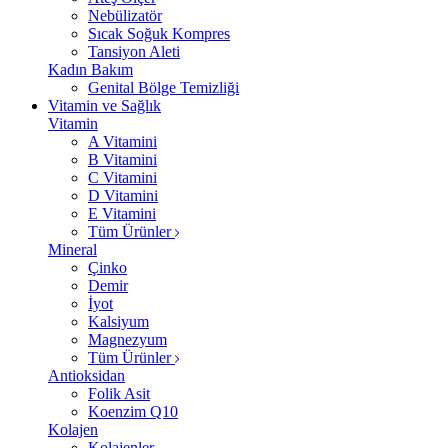
Nebülizatör
Sıcak Soğuk Kompres
Tansiyon Aleti
Kadın Bakım
Genital Bölge Temizliği
Vitamin ve Sağlık
Vitamin
A Vitamini
B Vitamini
C Vitamini
D Vitamini
E Vitamini
Tüm Ürünler
Mineral
Çinko
Demir
İyot
Kalsiyum
Magnezyum
Tüm Ürünler
Antioksidan
Folik Asit
Koenzim Q10
Kolajen
Kolajenler