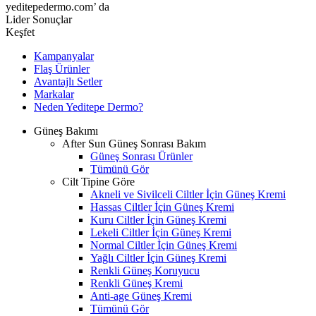
yeditepedermo.com’ da
Lider Sonuçlar
Keşfet
Kampanyalar
Flaş Ürünler
Avantajlı Setler
Markalar
Neden
Yeditepe
Dermo?
Güneş Bakımı
After Sun Güneş Sonrası Bakım
Güneş Sonrası Ürünler
Tümünü Gör
Cilt Tipine Göre
Akneli ve Sivilceli Ciltler İçin Güneş Kremi
Hassas Ciltler İçin Güneş Kremi
Kuru Ciltler İçin Güneş Kremi
Lekeli Ciltler İçin Güneş Kremi
Normal Ciltler İçin Güneş Kremi
Yağlı Ciltler İçin Güneş Kremi
Renkli Güneş Koruyucu
Renkli Güneş Kremi
Anti-age Güneş Kremi
Tümünü Gör