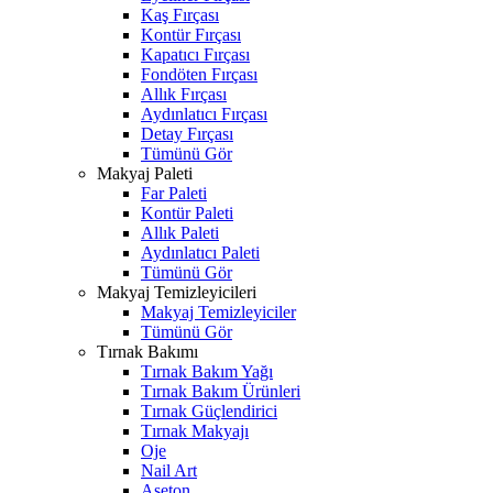
Kaş Fırçası
Kontür Fırçası
Kapatıcı Fırçası
Fondöten Fırçası
Allık Fırçası
Aydınlatıcı Fırçası
Detay Fırçası
Tümünü Gör
Makyaj Paleti
Far Paleti
Kontür Paleti
Allık Paleti
Aydınlatıcı Paleti
Tümünü Gör
Makyaj Temizleyicileri
Makyaj Temizleyiciler
Tümünü Gör
Tırnak Bakımı
Tırnak Bakım Yağı
Tırnak Bakım Ürünleri
Tırnak Güçlendirici
Tırnak Makyajı
Oje
Nail Art
Aseton