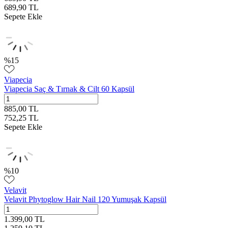
689,90
TL
Sepete Ekle
%
15
Viapecia
Viapecia Saç & Tırnak & Cilt 60 Kapsül
885,00
TL
752,25
TL
Sepete Ekle
%
10
Velavit
Velavit Phytoglow Hair Nail 120 Yumuşak Kapsül
1.399,00
TL