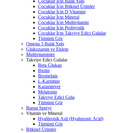
Çocuklar İçin Balık Yağı
Çocuklar İçin Bitkisel Ürünler
Çocuklar İçin D Vitamini
Çocuklar İçin Mineral
Çocuklar İçin Multivitamin
Çocuklar İçin Probiyotik
Çocuklar İçin Takviye Edici Gıdalar
Tümünü Gör
Omega 3 Balık Yağı
Glukozamin ve Eklem
Multivitaminler
Takviye Edici Gıdalar
Beta Glukan
Biotin
Bromelain
L-Karnitine
Karamürver
Melatonin
Takviye Edici Gıda
Tümünü Gör
Burun Spreyi
Vitamin ve Mineral
Hyalüronik Asit (Hyaluronic Acid)
Tümünü Gör
Bitkisel Ürünler