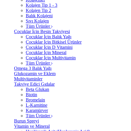
Kolajen Tip 1 - 3
Kolajen Tip 2
Balık Kolajeni
Sıvı Kolajen
Tüm Ürünler
Çocuklar İçin Besin Takviyesi
Çocuklar İçin Balık Yağı
Çocuklar İçin Bitkisel Ürünler
Çocuklar İçin D Vitamini
Çocuklar İçin Mineral
Çocuklar İçin Multivitamin
Tüm Ürünler
Omega 3 Balık Yağı
Glukozamin ve Eklem
Multivitaminler
Takviye Edici Gıdalar
Beta Glukan
Biotin
Bromelain
L-Karnitine
Karamürver
Tüm Ürünler
Burun Spreyi
Vitamin ve Mineral