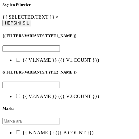
Seçilen Filtreler
{{ SELECTED.TEXT }} ×
HEPSİNİ SİL
{{ FILTERS.VARIANTS.TYPE1_NAME }}
{{ V1.NAME }}
({{ V1.COUNT }})
{{ FILTERS.VARIANTS.TYPE2_NAME }}
{{ V2.NAME }}
({{ V2.COUNT }})
Marka
{{ B.NAME }}
({{ B.COUNT }})