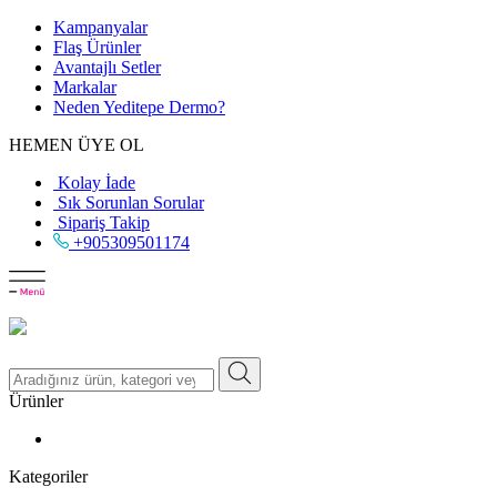
Kampanyalar
Flaş Ürünler
Avantajlı Setler
Markalar
Neden
Yeditepe
Dermo?
HEMEN ÜYE OL
Kolay İade
Sık Sorunlan Sorular
Sipariş Takip
+905309501174
Ürünler
Kategoriler