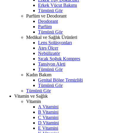
Erkek Vücut Bakımı
Tümünü Gör
Parfüm ve Deodorant
Deodorant
Parfüm
Tümünü Gör
Medikal ve Sağlık Ürünleri
Lens Solüsyonları
Ateş Ölçer
Nebülizatör
Sıcak Soğuk Kompres
Tansiyon Aleti
Tümünü Gör
Kadın Bakım
Genital Bölge Temizliği
Tümünü Gör
Tümünü Gör
Vitamin ve Sağlık
Vitamin
A Vitamini
B Vitamini
C Vitamini
D Vitamini
E Vitamini