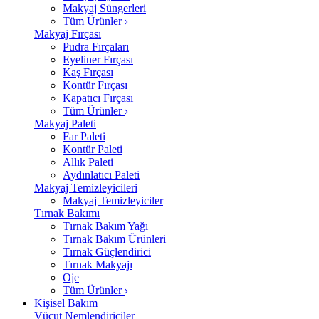
Makyaj Süngerleri
Tüm Ürünler
Makyaj Fırçası
Pudra Fırçaları
Eyeliner Fırçası
Kaş Fırçası
Kontür Fırçası
Kapatıcı Fırçası
Tüm Ürünler
Makyaj Paleti
Far Paleti
Kontür Paleti
Allık Paleti
Aydınlatıcı Paleti
Makyaj Temizleyicileri
Makyaj Temizleyiciler
Tırnak Bakımı
Tırnak Bakım Yağı
Tırnak Bakım Ürünleri
Tırnak Güçlendirici
Tırnak Makyajı
Oje
Tüm Ürünler
Kişisel Bakım
Vücut Nemlendiriciler