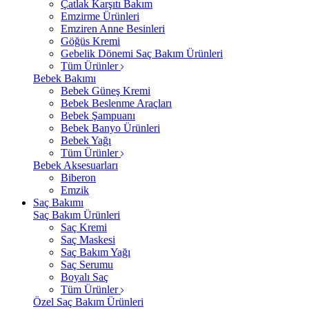
Çatlak Karşıtı Bakım
Emzirme Ürünleri
Emziren Anne Besinleri
Göğüs Kremi
Gebelik Dönemi Saç Bakım Ürünleri
Tüm Ürünler
Bebek Bakımı
Bebek Güneş Kremi
Bebek Beslenme Araçları
Bebek Şampuanı
Bebek Banyo Ürünleri
Bebek Yağı
Tüm Ürünler
Bebek Aksesuarları
Biberon
Emzik
Saç Bakımı
Saç Bakım Ürünleri
Saç Kremi
Saç Maskesi
Saç Bakım Yağı
Saç Serumu
Boyalı Saç
Tüm Ürünler
Özel Saç Bakım Ürünleri