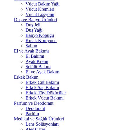
Vücut Bakım Yağı
Vücut Kremleri
Vücut Losyonu
Duş ve Banyo Ürünleri
Duş Jeli
Duş Yağı
Banyo Köpüğü
Kulak Koruyucu
Sabun
El ve Ayak Bakımı
El Bakımı
Ayak Kremi
Selülit Bakım
El ve Ayak Bakım
Erkek Bakım
Erkek Cilt Bakımı
Erkek Saç Bakımı
Erkek Tüy Dökücüler
Erkek Vücut Bakımı
Parfüm ve Deodorant
Deodorant
Parfüm
Medikal ve Sağlık Ürünleri
Lens Solüsyonları
Ateş Ölçer