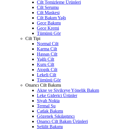
Cilt Temizleme Ürünleri
Cilt Serumu
Cilt Maskesi
Cilt Bakım Yağı
Gece Bakımı
Gece Kremi
Tümünü Gör
Cilt Tipi
Normal Cilt
Karma Cilt
Hassas Cilt
Yağlı Cilt
Kuru Cilt
Atopik Cilt
Lekeli Cilt
Tümünü Gör
Onarıcı Cilt Bakımı
Akne ve Sivilceye Yönelik Bakım
Leke Giderici Ürünler
Siyah Nokta
Termal Su
Çatlak Bakımı
Gözenek Sıkılaştırıcı
Onarıcı Cilt Bakım Ürünleri
Selülit Bakımı