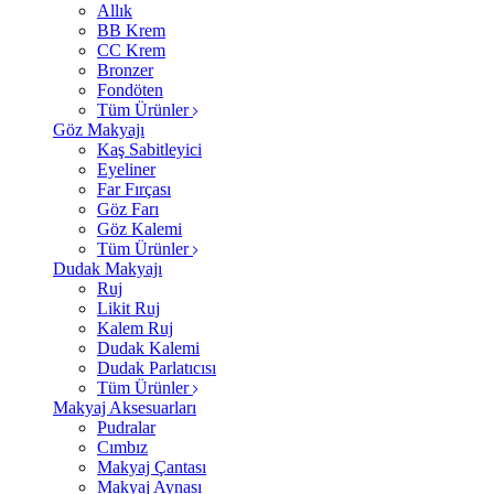
Allık
BB Krem
CC Krem
Bronzer
Fondöten
Tüm Ürünler
Göz Makyajı
Kaş Sabitleyici
Eyeliner
Far Fırçası
Göz Farı
Göz Kalemi
Tüm Ürünler
Dudak Makyajı
Ruj
Likit Ruj
Kalem Ruj
Dudak Kalemi
Dudak Parlatıcısı
Tüm Ürünler
Makyaj Aksesuarları
Pudralar
Cımbız
Makyaj Çantası
Makyaj Aynası