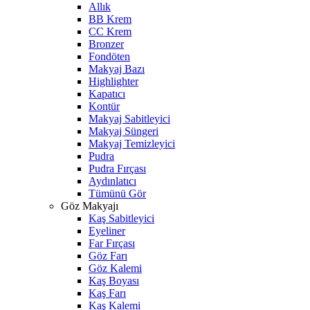
Allık
BB Krem
CC Krem
Bronzer
Fondöten
Makyaj Bazı
Highlighter
Kapatıcı
Kontür
Makyaj Sabitleyici
Makyaj Süngeri
Makyaj Temizleyici
Pudra
Pudra Fırçası
Aydınlatıcı
Tümünü Gör
Göz Makyajı
Kaş Sabitleyici
Eyeliner
Far Fırçası
Göz Farı
Göz Kalemi
Kaş Boyası
Kaş Farı
Kaş Kalemi