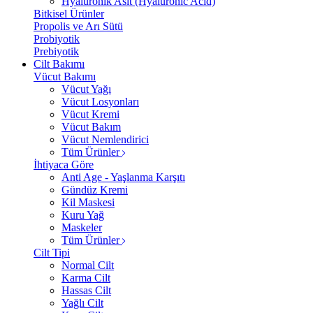
Hyalüronik Asit (Hyaluronic Acid)
Bitkisel Ürünler
Propolis ve Arı Sütü
Probiyotik
Prebiyotik
Cilt Bakımı
Vücut Bakımı
Vücut Yağı
Vücut Losyonları
Vücut Kremi
Vücut Bakım
Vücut Nemlendirici
Tüm Ürünler
İhtiyaca Göre
Anti Age - Yaşlanma Karşıtı
Gündüz Kremi
Kil Maskesi
Kuru Yağ
Maskeler
Tüm Ürünler
Cilt Tipi
Normal Cilt
Karma Cilt
Hassas Cilt
Yağlı Cilt