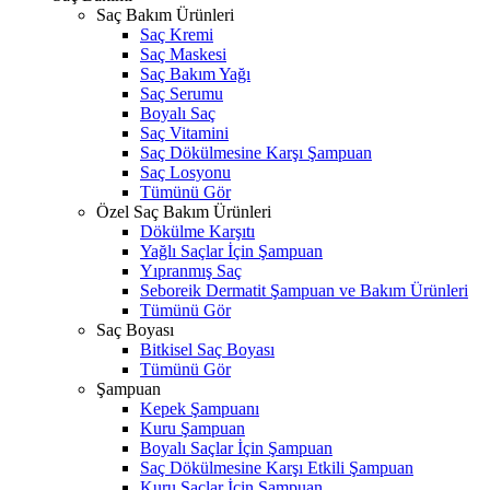
Saç Bakım Ürünleri
Saç Kremi
Saç Maskesi
Saç Bakım Yağı
Saç Serumu
Boyalı Saç
Saç Vitamini
Saç Dökülmesine Karşı Şampuan
Saç Losyonu
Tümünü Gör
Özel Saç Bakım Ürünleri
Dökülme Karşıtı
Yağlı Saçlar İçin Şampuan
Yıpranmış Saç
Seboreik Dermatit Şampuan ve Bakım Ürünleri
Tümünü Gör
Saç Boyası
Bitkisel Saç Boyası
Tümünü Gör
Şampuan
Kepek Şampuanı
Kuru Şampuan
Boyalı Saçlar İçin Şampuan
Saç Dökülmesine Karşı Etkili Şampuan
Kuru Saçlar İçin Şampuan