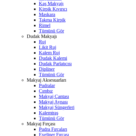
Kaş Makyajı
Kirpik Kıvırıcı
Maskara
Takma Kirpik
Rimel
Tümünü Gör
Dudak Makyajı
Ruj
Likit Ruj
Kalem Ruj
Dudak Kalemi
Dudak Parlatıcısı
Dipliner
Tümünü Gör
Makyaj Aksesuarları
Pudralar
Cımbız
Makyaj Çantası
Makyaj Aynası
Makyaj Süngerleri
Kalemtraş
Tümünü Gör
Makyaj Fırçası
Pudra Fırçaları
Eyeliner Fırçası