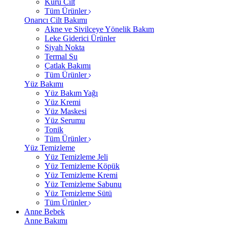
Kuru Cilt
Tüm Ürünler
Onarıcı Cilt Bakımı
Akne ve Sivilceye Yönelik Bakım
Leke Giderici Ürünler
Siyah Nokta
Termal Su
Çatlak Bakımı
Tüm Ürünler
Yüz Bakımı
Yüz Bakım Yağı
Yüz Kremi
Yüz Maskesi
Yüz Serumu
Tonik
Tüm Ürünler
Yüz Temizleme
Yüz Temizleme Jeli
Yüz Temizleme Köpük
Yüz Temizleme Kremi
Yüz Temizleme Sabunu
Yüz Temizleme Sütü
Tüm Ürünler
Anne Bebek
Anne Bakımı