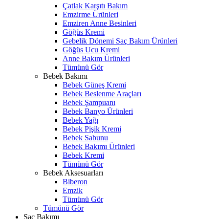
Çatlak Karşıtı Bakım
Emzirme Ürünleri
Emziren Anne Besinleri
Göğüs Kremi
Gebelik Dönemi Saç Bakım Ürünleri
Göğüs Ucu Kremi
Anne Bakım Ürünleri
Tümünü Gör
Bebek Bakımı
Bebek Güneş Kremi
Bebek Beslenme Araçları
Bebek Şampuanı
Bebek Banyo Ürünleri
Bebek Yağı
Bebek Pişik Kremi
Bebek Sabunu
Bebek Bakımı Ürünleri
Bebek Kremi
Tümünü Gör
Bebek Aksesuarları
Biberon
Emzik
Tümünü Gör
Tümünü Gör
Saç Bakımı