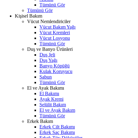
Tümünü Gör
Tümünü Gör
Kişisel Bakım
Vücut Nemlendiriciler
Vücut Bakım Yağı
Vücut Kremleri
Vücut Losyonu
Tümünü Gör
Duş ve Banyo Ürünleri
Duş Jeli
Duş Yağı
Banyo Köpüğü
Kulak Koruyucu
Sabun
Tümünü Gör
El ve Ayak Bakımı
El Bakımı
Ayak Kremi
Selülit Bakım
El ve Ayak Bakım
Tümünü Gör
Erkek Bakım
Erkek Cilt Bakımı
Erkek Saç Bakımı
Erkek Tüy Dökücüler