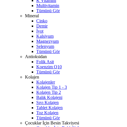
K Vitamini
Multivitamin
Tümünü Gör
Mineral
Çinko
Demir
İyot
Kalsiyum
Magnezyum
Selenyum
Tümünü Gör
Antioksidan
Folik Asit
Koenzim Q10
Tümünü Gör
Kolajen
Kolajenler
Kolajen Tip 1 - 3
Kolajen Tip 2
Balık Kolajeni
Sıvı Kolajen
Tablet Kolajen
Toz Kolajen
Tümünü Gör
Çocuklar İçin Besin Takviyesi