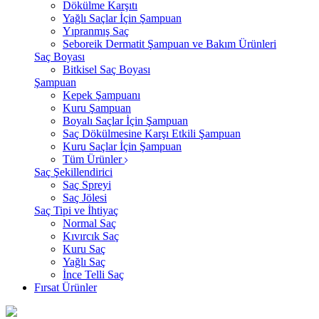
Dökülme Karşıtı
Yağlı Saçlar İçin Şampuan
Yıpranmış Saç
Seboreik Dermatit Şampuan ve Bakım Ürünleri
Saç Boyası
Bitkisel Saç Boyası
Şampuan
Kepek Şampuanı
Kuru Şampuan
Boyalı Saçlar İçin Şampuan
Saç Dökülmesine Karşı Etkili Şampuan
Kuru Saçlar İçin Şampuan
Tüm Ürünler
Saç Şekillendirici
Saç Spreyi
Saç Jölesi
Saç Tipi ve İhtiyaç
Normal Saç
Kıvırcık Saç
Kuru Saç
Yağlı Saç
İnce Telli Saç
Fırsat Ürünler