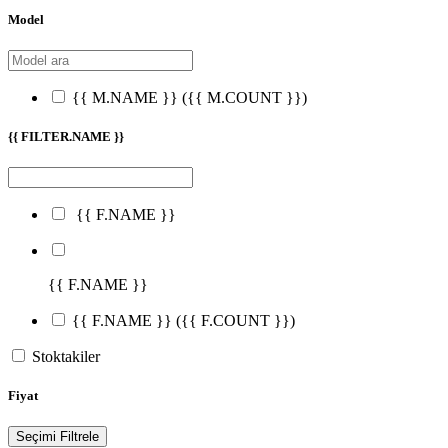
Model
{{ M.NAME }}
({{ M.COUNT }})
{{ FILTER.NAME }}
{{ F.NAME }}
{{ F.NAME }}
{{ F.NAME }}
({{ F.COUNT }})
Stoktakiler
Fiyat
Seçimi Filtrele