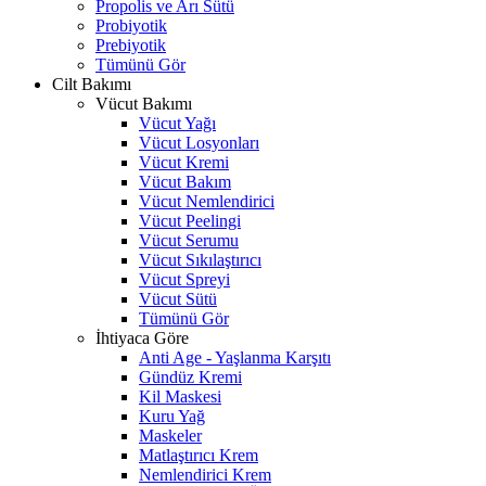
Propolis ve Arı Sütü
Probiyotik
Prebiyotik
Tümünü Gör
Cilt Bakımı
Vücut Bakımı
Vücut Yağı
Vücut Losyonları
Vücut Kremi
Vücut Bakım
Vücut Nemlendirici
Vücut Peelingi
Vücut Serumu
Vücut Sıkılaştırıcı
Vücut Spreyi
Vücut Sütü
Tümünü Gör
İhtiyaca Göre
Anti Age - Yaşlanma Karşıtı
Gündüz Kremi
Kil Maskesi
Kuru Yağ
Maskeler
Matlaştırıcı Krem
Nemlendirici Krem