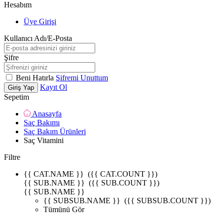
Hesabım
Üye Girişi
Kullanıcı Adı/E-Posta
Şifre
Beni Hatırla
Şifremi Unuttum
Kayıt Ol
Giriş Yap
Sepetim
Anasayfa
Saç Bakımı
Saç Bakım Ürünleri
Saç Vitamini
Filtre
{{ CAT.NAME }}
({{ CAT.COUNT }})
{{ SUB.NAME }}
({{ SUB.COUNT }})
{{ SUB.NAME }}
{{ SUBSUB.NAME }}
({{ SUBSUB.COUNT }})
Tümünü Gör