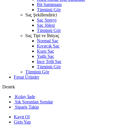
Bit Şampuanı
Tümünü Gör
Saç Şekillendirici
Saç Spreyi
Saç Jölesi
Tümünü Gör
Saç Tipi ve İhtiyaç
Normal Saç
Kıvırcık Saç
Kuru Saç
Yağlı Saç
İnce Telli Saç
Tümünü Gör
Tümünü Gör
Fırsat Ürünler
Destek
Kolay İade
Sık Sorunlan Sorular
Sipariş Takip
Kayıt Ol
Giriş Yap