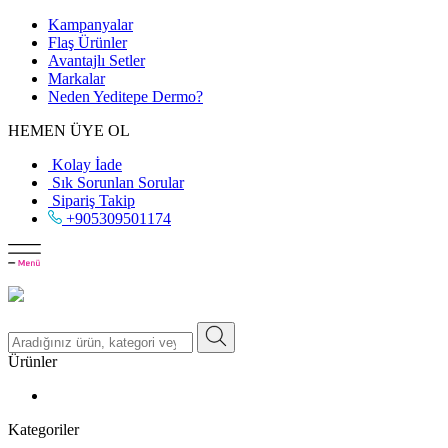
Kampanyalar
Flaş Ürünler
Avantajlı Setler
Markalar
Neden
Yeditepe
Dermo?
HEMEN ÜYE OL
Kolay İade
Sık Sorunlan Sorular
Sipariş Takip
+905309501174
Ürünler
Kategoriler