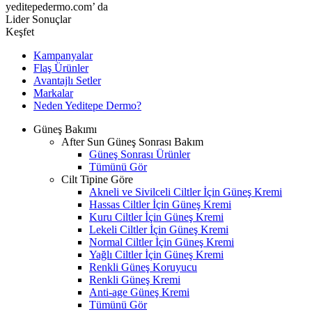
yeditepedermo.com’ da
Lider Sonuçlar
Keşfet
Kampanyalar
Flaş Ürünler
Avantajlı Setler
Markalar
Neden
Yeditepe
Dermo?
Güneş Bakımı
After Sun Güneş Sonrası Bakım
Güneş Sonrası Ürünler
Tümünü Gör
Cilt Tipine Göre
Akneli ve Sivilceli Ciltler İçin Güneş Kremi
Hassas Ciltler İçin Güneş Kremi
Kuru Ciltler İçin Güneş Kremi
Lekeli Ciltler İçin Güneş Kremi
Normal Ciltler İçin Güneş Kremi
Yağlı Ciltler İçin Güneş Kremi
Renkli Güneş Koruyucu
Renkli Güneş Kremi
Anti-age Güneş Kremi
Tümünü Gör