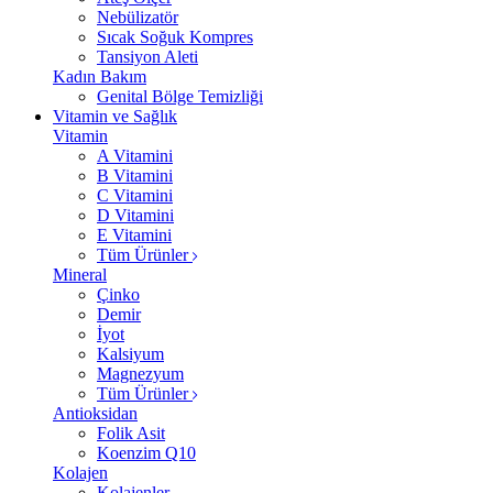
Nebülizatör
Sıcak Soğuk Kompres
Tansiyon Aleti
Kadın Bakım
Genital Bölge Temizliği
Vitamin ve Sağlık
Vitamin
A Vitamini
B Vitamini
C Vitamini
D Vitamini
E Vitamini
Tüm Ürünler
Mineral
Çinko
Demir
İyot
Kalsiyum
Magnezyum
Tüm Ürünler
Antioksidan
Folik Asit
Koenzim Q10
Kolajen
Kolajenler