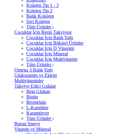
Kolajen Tip 1 - 3
Kolajen Tip 2
Balık Kolajeni
Sıvı Kolajen
Tüm Ürünler
Çocuklar İçin Besin Takviyesi
Çocuklar İçin Balık Yağı
Çocuklar İçin Bitkisel Ürünler
Çocuklar İçin D Vitamini
Çocuklar İçin Mineral
Çocuklar İçin Multivitamin
Tüm Ürünler
Omega 3 Balık Yağı
Glukozamin ve Eklem
Multivitaminler
Takviye Edici Gıdalar
Beta Glukan
Biotin
Bromelain
L-Karnitine
Karamürver
Tüm Ürünler
Burun Spreyi
Vitamin ve Mineral