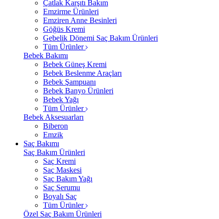
Çatlak Karşıtı Bakım
Emzirme Ürünleri
Emziren Anne Besinleri
Göğüs Kremi
Gebelik Dönemi Saç Bakım Ürünleri
Tüm Ürünler
Bebek Bakımı
Bebek Güneş Kremi
Bebek Beslenme Araçları
Bebek Şampuanı
Bebek Banyo Ürünleri
Bebek Yağı
Tüm Ürünler
Bebek Aksesuarları
Biberon
Emzik
Saç Bakımı
Saç Bakım Ürünleri
Saç Kremi
Saç Maskesi
Saç Bakım Yağı
Saç Serumu
Boyalı Saç
Tüm Ürünler
Özel Saç Bakım Ürünleri