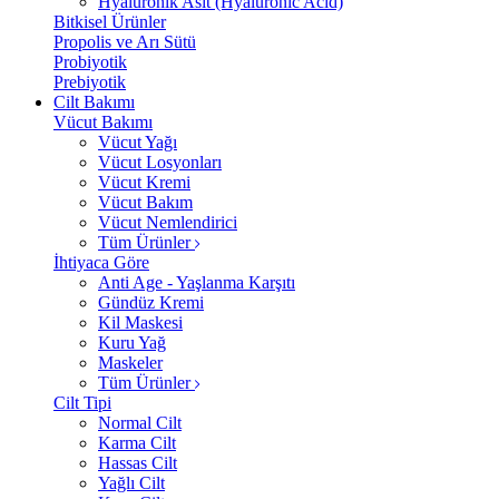
Hyalüronik Asit (Hyaluronic Acid)
Bitkisel Ürünler
Propolis ve Arı Sütü
Probiyotik
Prebiyotik
Cilt Bakımı
Vücut Bakımı
Vücut Yağı
Vücut Losyonları
Vücut Kremi
Vücut Bakım
Vücut Nemlendirici
Tüm Ürünler
İhtiyaca Göre
Anti Age - Yaşlanma Karşıtı
Gündüz Kremi
Kil Maskesi
Kuru Yağ
Maskeler
Tüm Ürünler
Cilt Tipi
Normal Cilt
Karma Cilt
Hassas Cilt
Yağlı Cilt