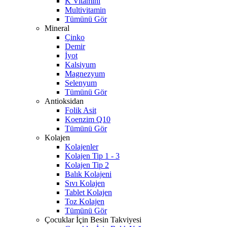
K Vitamini
Multivitamin
Tümünü Gör
Mineral
Çinko
Demir
İyot
Kalsiyum
Magnezyum
Selenyum
Tümünü Gör
Antioksidan
Folik Asit
Koenzim Q10
Tümünü Gör
Kolajen
Kolajenler
Kolajen Tip 1 - 3
Kolajen Tip 2
Balık Kolajeni
Sıvı Kolajen
Tablet Kolajen
Toz Kolajen
Tümünü Gör
Çocuklar İçin Besin Takviyesi