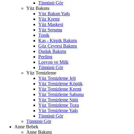
Tümünü Gör
Yüz Bakımı
Yüz Bakım Yağı
Yüz Kremi
Yüz Maskesi
Yüz Serumu
Tonik
Kaş - Kirpik Bakımı
Göz Çevresi Bakımı
Dudak Bakımı
Peeling
Losyon ve Milk
Tümünü Gör
Yüz Temizleme
Yüz Temizleme Jeli
Yüz Temizleme Köpük
Yüz Temizleme Kremi
Yüz Temizleme Sabunu
Yüz Temizleme Sütü
Yüz Temizleme Tozu
Yüz Temizleme Yağı
Tümünü Gör
Tümünü Gör
Anne Bebek
Anne Bakımı