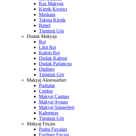
Kaş Makyajı
Kirpik Kıvırıcı
Maskara
Takma Kirpik
Rimel
Tümünü Gör
Dudak Makyajı
Ruj
Likit Ruj
Kalem Ruj
Dudak Kalemi
Dudak Parlatıcısı
Dipliner
Tümünü Gör
Makyaj Aksesuarları
Pudralar
Cımbız
Makyaj Çantası
Makyaj Aynası
Makyaj Süngerleri
Kalemtraş
Tümünü Gör
Makyaj Fırçası
Pudra Fırçaları
Eyeliner Fırçası