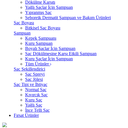
Dökülme Karşıtı
Yağlı Saçlar İçin Şampuan
Yıpranmış Saç
Seboreik Dermatit Şampuan ve Bakım Ürünleri
Saç Boyası
Bitkisel Saç Boyası
Şampuan
Kepek Şampuanı
Kuru Şampuan
Boyalı Saçlar İçin Şampuan
Saç Dökülmesine Karşı Etkili Şampuan
Kuru Saçlar İçin Şampuan
Tüm Ürünler
Saç Şekillendirici
Saç Spreyi
Saç Jölesi
Saç Tipi ve İhtiyaç
Normal Saç
Kıvırcık Saç
Kuru Saç
Yağlı Saç
İnce Telli Saç
Fırsat Ürünler