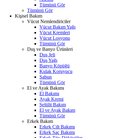
Tümünü Gör
Tümünü Gör
Kişisel Bakım
Vücut Nemlendiriciler
Vücut Bakım Yağı
Vücut Kremleri
Vücut Losyonu
Tümünü Gör
Duş ve Banyo Ürünleri
Duş Jeli
Duş Yağı
Banyo Köpüğü
Kulak Koruyucu
Sabun
Tümünü Gör
El ve Ayak Bakımı
El Bakımı
Ayak Kremi
Selülit Bakım
El ve Ayak Bakım
Tümünü Gör
Erkek Bakım
Erkek Cilt Bakımı
Erkek Saç Bakımı
Erkek Tüy Dökücüler