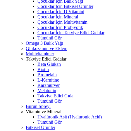
Çocuklar İçin Balık Yağı
Çocuklar İçin Bitkisel Ürünler
Çocuklar İçin D Vitamini
Çocuklar İçin Mineral
Çocuklar İçin Multivitamin
Çocuklar İçin Probiyotik
Çocuklar İçin Takviye Edici Gıdalar
Tümünü Gör
Omega 3 Balık Yağı
Glukozamin ve Eklem
Multivitaminler
Takviye Edici Gıdalar
Beta Glukan
Biotin
Bromelain
L-Karnitine
Karamürver
Melatonin
Takviye Edici Gıda
Tümünü Gör
Burun Spreyi
Vitamin ve Mineral
Hyalüronik Asit (Hyaluronic Acid)
Tümünü Gör
Bitkisel Ürünler