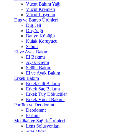
Vücut Bakım Yağı
Vücut Kremleri
Vücut Losyonu
Duş ve Banyo Ürünleri
Duş Jeli
Duş Yağı
Banyo Köpüğü
Kulak Koruyucu
Sabun
El ve Ayak Bakımı
El Bakımı
Ayak Kremi
Selülit Bakım
El ve Ayak Bakım
Erkek Bakım
Erkek Cilt Bakımı
Erkek Saç Bakımı
Erkek Tüy Dökücüler
Erkek Vücut Bakımı
Parfüm ve Deodorant
Deodorant
Parfüm
Medikal ve Sağlık Ürünleri
Lens Solüsyonları
Ateş Ölçer