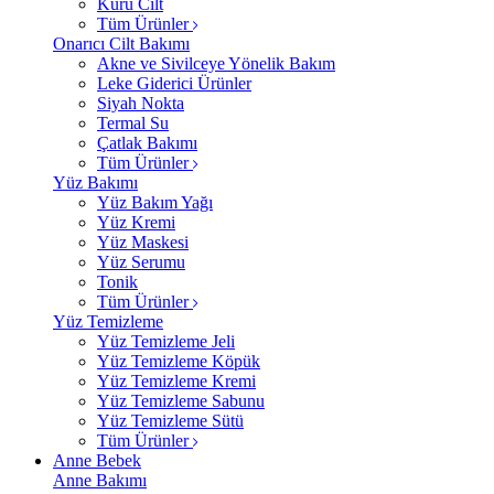
Kuru Cilt
Tüm Ürünler
Onarıcı Cilt Bakımı
Akne ve Sivilceye Yönelik Bakım
Leke Giderici Ürünler
Siyah Nokta
Termal Su
Çatlak Bakımı
Tüm Ürünler
Yüz Bakımı
Yüz Bakım Yağı
Yüz Kremi
Yüz Maskesi
Yüz Serumu
Tonik
Tüm Ürünler
Yüz Temizleme
Yüz Temizleme Jeli
Yüz Temizleme Köpük
Yüz Temizleme Kremi
Yüz Temizleme Sabunu
Yüz Temizleme Sütü
Tüm Ürünler
Anne Bebek
Anne Bakımı