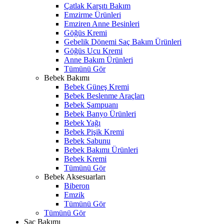
Çatlak Karşıtı Bakım
Emzirme Ürünleri
Emziren Anne Besinleri
Göğüs Kremi
Gebelik Dönemi Saç Bakım Ürünleri
Göğüs Ucu Kremi
Anne Bakım Ürünleri
Tümünü Gör
Bebek Bakımı
Bebek Güneş Kremi
Bebek Beslenme Araçları
Bebek Şampuanı
Bebek Banyo Ürünleri
Bebek Yağı
Bebek Pişik Kremi
Bebek Sabunu
Bebek Bakımı Ürünleri
Bebek Kremi
Tümünü Gör
Bebek Aksesuarları
Biberon
Emzik
Tümünü Gör
Tümünü Gör
Saç Bakımı