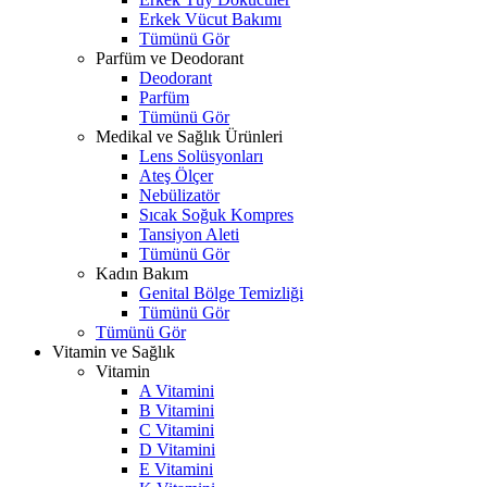
Erkek Vücut Bakımı
Tümünü Gör
Parfüm ve Deodorant
Deodorant
Parfüm
Tümünü Gör
Medikal ve Sağlık Ürünleri
Lens Solüsyonları
Ateş Ölçer
Nebülizatör
Sıcak Soğuk Kompres
Tansiyon Aleti
Tümünü Gör
Kadın Bakım
Genital Bölge Temizliği
Tümünü Gör
Tümünü Gör
Vitamin ve Sağlık
Vitamin
A Vitamini
B Vitamini
C Vitamini
D Vitamini
E Vitamini