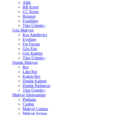
Allık
BB Krem
CC Krem
Bronzer
Fondöten
Tüm Ürünler
Göz Makyajı
Kaş Sabitleyici
Eyeliner
Far Fırçası
Göz Farı
Göz Kalemi
Tüm Ürünler
Dudak Makyajı
Ruj
Likit Ruj
Kalem Ruj
Dudak Kalemi
Dudak Parlatıcısı
Tüm Ürünler
Makyaj Aksesuarları
Pudralar
Cımbız
Makyaj Çantası
Makyaj Aynası