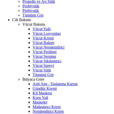
Propolis ve Arı Sütü
Probiyotik
Prebiyotik
Tümünü Gör
Cilt Bakımı
Vücut Bakımı
Vücut Yağı
Vücut Losyonları
Vücut Kremi
Vücut Bakım
Vücut Nemlendirici
Vücut Peelingi
Vücut Serumu
Vücut Sıkılaştırıcı
Vücut Spreyi
Vücut Sütü
Tümünü Gör
İhtiyaca Göre
Anti Age - Yaşlanma Karşıtı
Gündüz Kremi
Kil Maskesi
Kuru Yağ
Maskeler
Matlaştırıcı Krem
Nemlendirici Krem