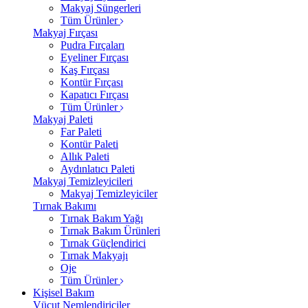
Makyaj Süngerleri
Tüm Ürünler
Makyaj Fırçası
Pudra Fırçaları
Eyeliner Fırçası
Kaş Fırçası
Kontür Fırçası
Kapatıcı Fırçası
Tüm Ürünler
Makyaj Paleti
Far Paleti
Kontür Paleti
Allık Paleti
Aydınlatıcı Paleti
Makyaj Temizleyicileri
Makyaj Temizleyiciler
Tırnak Bakımı
Tırnak Bakım Yağı
Tırnak Bakım Ürünleri
Tırnak Güçlendirici
Tırnak Makyajı
Oje
Tüm Ürünler
Kişisel Bakım
Vücut Nemlendiriciler