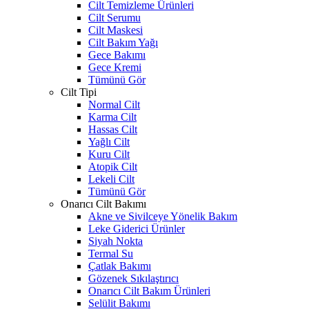
Cilt Temizleme Ürünleri
Cilt Serumu
Cilt Maskesi
Cilt Bakım Yağı
Gece Bakımı
Gece Kremi
Tümünü Gör
Cilt Tipi
Normal Cilt
Karma Cilt
Hassas Cilt
Yağlı Cilt
Kuru Cilt
Atopik Cilt
Lekeli Cilt
Tümünü Gör
Onarıcı Cilt Bakımı
Akne ve Sivilceye Yönelik Bakım
Leke Giderici Ürünler
Siyah Nokta
Termal Su
Çatlak Bakımı
Gözenek Sıkılaştırıcı
Onarıcı Cilt Bakım Ürünleri
Selülit Bakımı