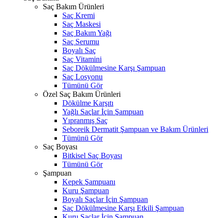
Saç Bakım Ürünleri
Saç Kremi
Saç Maskesi
Saç Bakım Yağı
Saç Serumu
Boyalı Saç
Saç Vitamini
Saç Dökülmesine Karşı Şampuan
Saç Losyonu
Tümünü Gör
Özel Saç Bakım Ürünleri
Dökülme Karşıtı
Yağlı Saçlar İçin Şampuan
Yıpranmış Saç
Seboreik Dermatit Şampuan ve Bakım Ürünleri
Tümünü Gör
Saç Boyası
Bitkisel Saç Boyası
Tümünü Gör
Şampuan
Kepek Şampuanı
Kuru Şampuan
Boyalı Saçlar İçin Şampuan
Saç Dökülmesine Karşı Etkili Şampuan
Kuru Saçlar İçin Şampuan