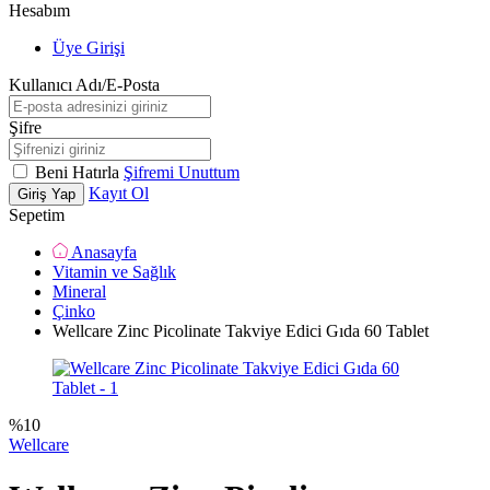
Hesabım
Üye Girişi
Kullanıcı Adı/E-Posta
Şifre
Beni Hatırla
Şifremi Unuttum
Kayıt Ol
Giriş Yap
Sepetim
Anasayfa
Vitamin ve Sağlık
Mineral
Çinko
Wellcare Zinc Picolinate Takviye Edici Gıda 60 Tablet
%
10
Wellcare