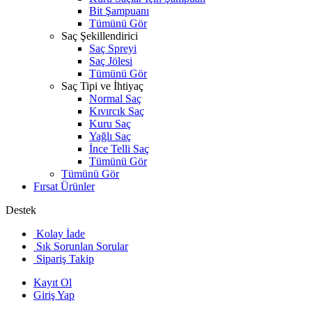
Bit Şampuanı
Tümünü Gör
Saç Şekillendirici
Saç Spreyi
Saç Jölesi
Tümünü Gör
Saç Tipi ve İhtiyaç
Normal Saç
Kıvırcık Saç
Kuru Saç
Yağlı Saç
İnce Telli Saç
Tümünü Gör
Tümünü Gör
Fırsat Ürünler
Destek
Kolay İade
Sık Sorunlan Sorular
Sipariş Takip
Kayıt Ol
Giriş Yap