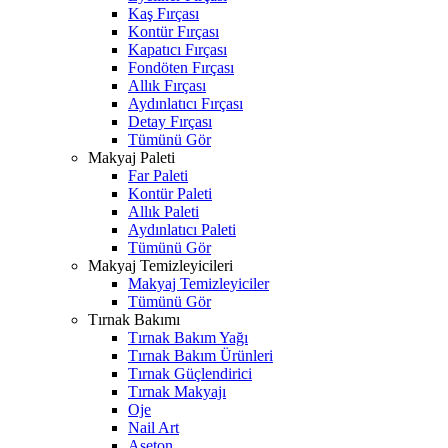
Kaş Fırçası
Kontür Fırçası
Kapatıcı Fırçası
Fondöten Fırçası
Allık Fırçası
Aydınlatıcı Fırçası
Detay Fırçası
Tümünü Gör
Makyaj Paleti
Far Paleti
Kontür Paleti
Allık Paleti
Aydınlatıcı Paleti
Tümünü Gör
Makyaj Temizleyicileri
Makyaj Temizleyiciler
Tümünü Gör
Tırnak Bakımı
Tırnak Bakım Yağı
Tırnak Bakım Ürünleri
Tırnak Güçlendirici
Tırnak Makyajı
Oje
Nail Art
Aseton