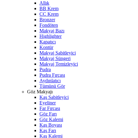
Allık
BB Krem
CC Krem
Bronzer
Fondöten
Makyaj Bazı
Highlighter
Kapatıcı
Kontür
Makyaj Sabitleyici
Makyaj Süngeri
Makyaj Temizleyici
Pudra
Pudra Fırçası
Aydınlatıcı
Tümünü Gör
Göz Makyajı
Kaş Sabitleyici
Eyeliner
Far Fırçası
Göz Farı
Göz Kalemi
Kaş Boyası
Kaş Farı
Kaş Kalemi