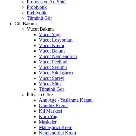
Propolis ve Arı Sütü
Probiyotik
Prebiyotik
Tümünü Gör
Cilt Bakımı
Vücut Bakımı
Vücut Yağı
Vücut Losyonları
Vücut Kremi
Vücut Bakım
Vücut Nemlendirici
Vücut Peelingi
Vücut Serumu
Vücut Sıkılaştırıcı
Vücut Spreyi
Vücut Sütü
Tümünü Gör
İhtiyaca Göre
Anti Age - Yaşlanma Karşıtı
Gündüz Kremi
Kil Maskesi
Kuru Yağ
Maskeler
Matlaştırıcı Krem
Nemlendirici Krem