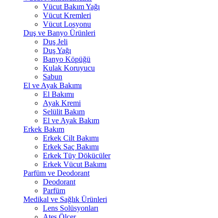
Vücut Bakım Yağı
Vücut Kremleri
Vücut Losyonu
Duş ve Banyo Ürünleri
Duş Jeli
Duş Yağı
Banyo Köpüğü
Kulak Koruyucu
Sabun
El ve Ayak Bakımı
El Bakımı
Ayak Kremi
Selülit Bakım
El ve Ayak Bakım
Erkek Bakım
Erkek Cilt Bakımı
Erkek Saç Bakımı
Erkek Tüy Dökücüler
Erkek Vücut Bakımı
Parfüm ve Deodorant
Deodorant
Parfüm
Medikal ve Sağlık Ürünleri
Lens Solüsyonları
Ateş Ölçer