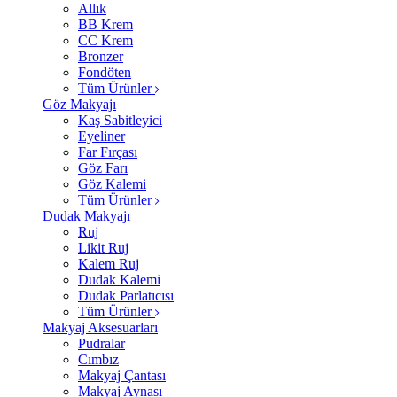
Allık
BB Krem
CC Krem
Bronzer
Fondöten
Tüm Ürünler
Göz Makyajı
Kaş Sabitleyici
Eyeliner
Far Fırçası
Göz Farı
Göz Kalemi
Tüm Ürünler
Dudak Makyajı
Ruj
Likit Ruj
Kalem Ruj
Dudak Kalemi
Dudak Parlatıcısı
Tüm Ürünler
Makyaj Aksesuarları
Pudralar
Cımbız
Makyaj Çantası
Makyaj Aynası