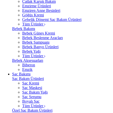
Çatlak Karşıtı Bakım
Emzirme Ürünleri
Emziren Anne Besinleri
Göğüs Kremi
Gebelik Dönemi Saç Bakım Ürünleri
Tüm Ürünler
Bebek Bakımı
Bebek Güneş Kremi
Bebek Beslenme Araçları
Bebek Şampuanı
Bebek Banyo Ürünleri
Bebek Yağı
Tüm Ürünler
Bebek Aksesuarları
Biberon
Emzik
Saç Bakımı
Saç Bakım Ürünleri
Saç Kremi
Saç Maskesi
Saç Bakım Yağı
Saç Serumu
Boyalı Saç
Tüm Ürünler
Özel Saç Bakım Ürünleri