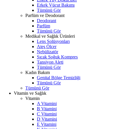
Erkek Vücut Bakımı
Tümünü Gör
Parfüm ve Deodorant
Deodorant
Parfüm
Tümünü Gör
Medikal ve Sağlık Ürünleri
Lens Solüsyonları
Ateş Ölçer
Nebülizatör
Sıcak Soğuk Kompres
Tansiyon Aleti
Tümünü Gör
Kadın Bakım
Genital Bölge Temizliği
Tümünü Gör
Tümünü Gör
Vitamin ve Sağlık
Vitamin
A Vitamini
B Vitamini
C Vitamini
D Vitamini
E Vitamini