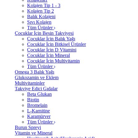
Kolajen Tip 1 - 3
Kolajen Tip 2
Balık Kolajeni
Sıvı Kolajen
Tüm Ürünler
Çocuklar İçin Besin Takviyesi
Çocuklar İçin Balık Yağı
Çocuklar İçin Bitkisel Ürünler
Çocuklar İçin D Vitamini
Çocuklar İçin Mineral
Çocuklar İçin Multivitamin
Tüm Ürünler
Omega 3 Balık Yağı
Glukozamin ve Eklem
Multivitaminler
Takviye Edici Gıdalar
Beta Glukan
Biotin
Bromelain
L-Karnitine
Karamürver
Tüm Ürünler
Burun Spreyi
Vitamin ve Mineral