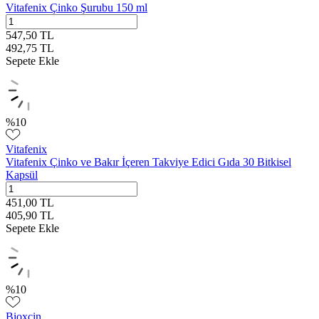
Vitafenix Çinko Şurubu 150 ml
547,50
TL
492,75
TL
Sepete Ekle
%
10
Vitafenix
Vitafenix Çinko ve Bakır İçeren Takviye Edici Gıda 30 Bitkisel
Kapsül
451,00
TL
405,90
TL
Sepete Ekle
%
10
Bioxcin