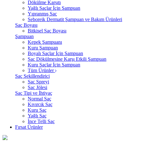
Dökülme Karşıtı
Yağlı Saçlar İçin Şampuan
Yıpranmış Saç
Seboreik Dermatit Şampuan ve Bakım Ürünleri
Saç Boyası
Bitkisel Saç Boyası
Şampuan
Kepek Şampuanı
Kuru Şampuan
Boyalı Saçlar İçin Şampuan
Saç Dökülmesine Karşı Etkili Şampuan
Kuru Saçlar İçin Şampuan
Tüm Ürünler
Saç Şekillendirici
Saç Spreyi
Saç Jölesi
Saç Tipi ve İhtiyaç
Normal Saç
Kıvırcık Saç
Kuru Saç
Yağlı Saç
İnce Telli Saç
Fırsat Ürünler