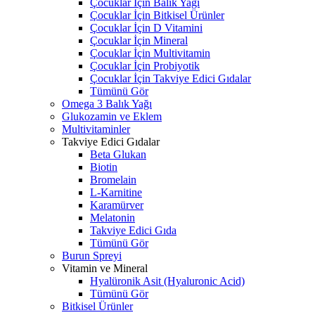
Çocuklar İçin Balık Yağı
Çocuklar İçin Bitkisel Ürünler
Çocuklar İçin D Vitamini
Çocuklar İçin Mineral
Çocuklar İçin Multivitamin
Çocuklar İçin Probiyotik
Çocuklar İçin Takviye Edici Gıdalar
Tümünü Gör
Omega 3 Balık Yağı
Glukozamin ve Eklem
Multivitaminler
Takviye Edici Gıdalar
Beta Glukan
Biotin
Bromelain
L-Karnitine
Karamürver
Melatonin
Takviye Edici Gıda
Tümünü Gör
Burun Spreyi
Vitamin ve Mineral
Hyalüronik Asit (Hyaluronic Acid)
Tümünü Gör
Bitkisel Ürünler