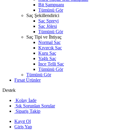
Bit Şampuanı
Tümünü Gör
Saç Şekillendirici
Saç Spreyi
Saç Jölesi
Tümünü Gör
Saç Tipi ve İhtiyaç
Normal Saç
Kıvırcık Saç
Kuru Saç
Yağlı Saç
İnce Telli Saç
Tümünü Gör
Tümünü Gör
Fırsat Ürünler
Destek
Kolay İade
Sık Sorunlan Sorular
Sipariş Takip
Kayıt Ol
Giriş Yap