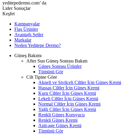
yeditepedermo.com’ da
Lider Sonuçlar
Keşfet
Kampanyalar
Flaş Ürünler
Avantajlı Setler
Markalar
Neden
Yeditepe
Dermo?
Güneş Bakımı
After Sun Güneş Sonrası Bakım
Güneş Sonrası Ürünler
Tümünü Gör
Cilt Tipine Göre
Akneli ve Sivilceli Ciltler İçin Güneş Kremi
Hassas Ciltler İçin Güneş Kremi
Kuru Ciltler İçin Güneş Kremi
Lekeli Ciltler İçin Güneş Kremi
Normal Ciltler İçin Güneş Kremi
Yağlı Ciltler İçin Güneş Kremi
Renkli Güneş Koruyucu
Renkli Güneş Kremi
Anti-age Güneş Kremi
Tümünü Gör