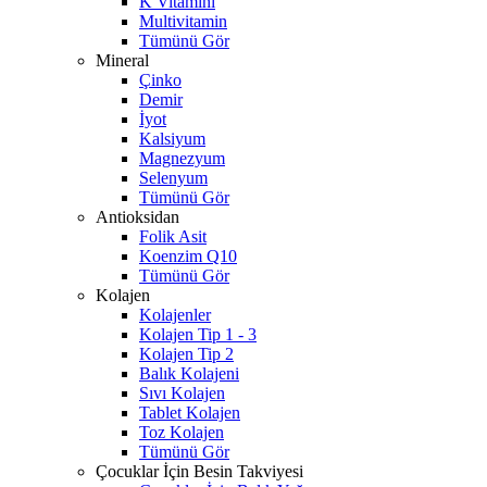
K Vitamini
Multivitamin
Tümünü Gör
Mineral
Çinko
Demir
İyot
Kalsiyum
Magnezyum
Selenyum
Tümünü Gör
Antioksidan
Folik Asit
Koenzim Q10
Tümünü Gör
Kolajen
Kolajenler
Kolajen Tip 1 - 3
Kolajen Tip 2
Balık Kolajeni
Sıvı Kolajen
Tablet Kolajen
Toz Kolajen
Tümünü Gör
Çocuklar İçin Besin Takviyesi