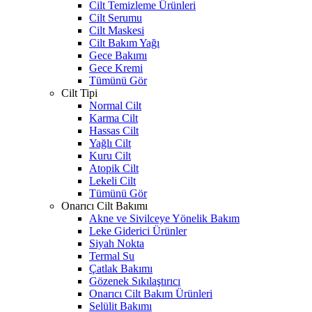
Cilt Temizleme Ürünleri
Cilt Serumu
Cilt Maskesi
Cilt Bakım Yağı
Gece Bakımı
Gece Kremi
Tümünü Gör
Cilt Tipi
Normal Cilt
Karma Cilt
Hassas Cilt
Yağlı Cilt
Kuru Cilt
Atopik Cilt
Lekeli Cilt
Tümünü Gör
Onarıcı Cilt Bakımı
Akne ve Sivilceye Yönelik Bakım
Leke Giderici Ürünler
Siyah Nokta
Termal Su
Çatlak Bakımı
Gözenek Sıkılaştırıcı
Onarıcı Cilt Bakım Ürünleri
Selülit Bakımı