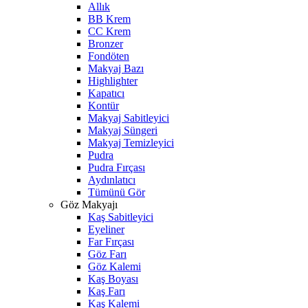
Allık
BB Krem
CC Krem
Bronzer
Fondöten
Makyaj Bazı
Highlighter
Kapatıcı
Kontür
Makyaj Sabitleyici
Makyaj Süngeri
Makyaj Temizleyici
Pudra
Pudra Fırçası
Aydınlatıcı
Tümünü Gör
Göz Makyajı
Kaş Sabitleyici
Eyeliner
Far Fırçası
Göz Farı
Göz Kalemi
Kaş Boyası
Kaş Farı
Kaş Kalemi