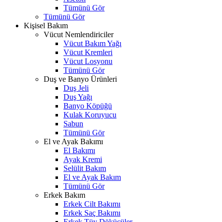
Tümünü Gör
Tümünü Gör
Kişisel Bakım
Vücut Nemlendiriciler
Vücut Bakım Yağı
Vücut Kremleri
Vücut Losyonu
Tümünü Gör
Duş ve Banyo Ürünleri
Duş Jeli
Duş Yağı
Banyo Köpüğü
Kulak Koruyucu
Sabun
Tümünü Gör
El ve Ayak Bakımı
El Bakımı
Ayak Kremi
Selülit Bakım
El ve Ayak Bakım
Tümünü Gör
Erkek Bakım
Erkek Cilt Bakımı
Erkek Saç Bakımı
Erkek Tüy Dökücüler