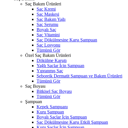
Saç Bakım Ürünleri
Saç Kremi
Saç Maskesi
Saç Bakım Yağı
Saç Serumu
Boyalı Saç
Saç Vitamini
Saç Dökülmesine Karşı Şampuan
Saç Losyonu
Tümünü Gör
Özel Saç Bakım Ürünleri
Dökülme Karşıtı
Yağlı Saçlar İçin Şampuan
Yıpranmış Saç
Seboreik Dermatit Şampuan ve Bakım Ürünleri
Tümünü Gör
Saç Boyası
Bitkisel Saç Boyası
Tümünü Gör
Şampuan
Kepek Şampuanı
Kuru Şampuan
Boyalı Saçlar İçin Şampuan
Saç Dökülmesine Karşı Etkili Şampuan
Kuru Saçlar İçin Şampuan