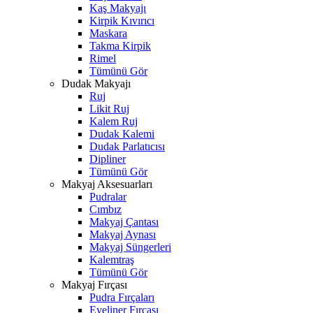
Kaş Makyajı
Kirpik Kıvırıcı
Maskara
Takma Kirpik
Rimel
Tümünü Gör
Dudak Makyajı
Ruj
Likit Ruj
Kalem Ruj
Dudak Kalemi
Dudak Parlatıcısı
Dipliner
Tümünü Gör
Makyaj Aksesuarları
Pudralar
Cımbız
Makyaj Çantası
Makyaj Aynası
Makyaj Süngerleri
Kalemtraş
Tümünü Gör
Makyaj Fırçası
Pudra Fırçaları
Eyeliner Fırçası