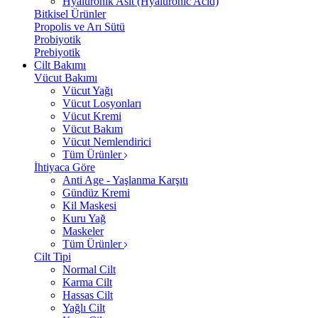
Hyalüronik Asit (Hyaluronic Acid)
Bitkisel Ürünler
Propolis ve Arı Sütü
Probiyotik
Prebiyotik
Cilt Bakımı
Vücut Bakımı
Vücut Yağı
Vücut Losyonları
Vücut Kremi
Vücut Bakım
Vücut Nemlendirici
Tüm Ürünler
İhtiyaca Göre
Anti Age - Yaşlanma Karşıtı
Gündüz Kremi
Kil Maskesi
Kuru Yağ
Maskeler
Tüm Ürünler
Cilt Tipi
Normal Cilt
Karma Cilt
Hassas Cilt
Yağlı Cilt