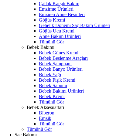
Çatlak Karşıtı Bakım
Emzirme Ürünleri
Emziren Anne Besinleri
Göğüs Kremi
Gebelik Dönemi Saç Bakım Ürünleri
Göğüs Ucu Kremi
Anne Bakım Ürünleri
Tümünü Gör
Bebek Bakımı
Bebek Güneş Kremi
Bebek Beslenme Araçları
Bebek Şampuanı
Bebek Banyo Ürünleri
Bebek Yağı
Bebek Pişik Kremi
Bebek Sabunu
Bebek Bakımı Ürünleri
Bebek Kremi
Tümünü Gör
Bebek Aksesuarları
Biberon
Emzik
Tümünü Gör
Tümünü Gör
Saç Bakımı