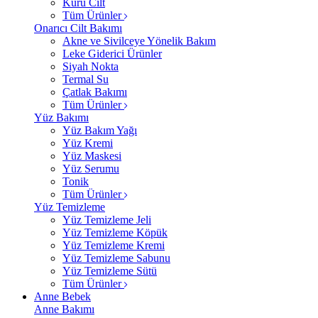
Kuru Cilt
Tüm Ürünler
Onarıcı Cilt Bakımı
Akne ve Sivilceye Yönelik Bakım
Leke Giderici Ürünler
Siyah Nokta
Termal Su
Çatlak Bakımı
Tüm Ürünler
Yüz Bakımı
Yüz Bakım Yağı
Yüz Kremi
Yüz Maskesi
Yüz Serumu
Tonik
Tüm Ürünler
Yüz Temizleme
Yüz Temizleme Jeli
Yüz Temizleme Köpük
Yüz Temizleme Kremi
Yüz Temizleme Sabunu
Yüz Temizleme Sütü
Tüm Ürünler
Anne Bebek
Anne Bakımı