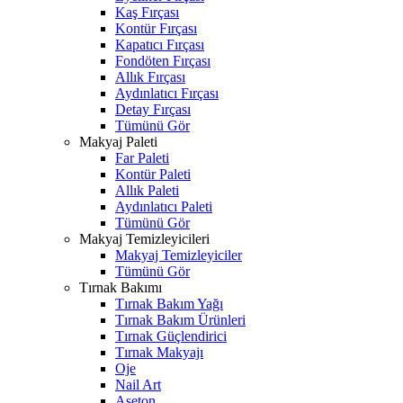
Kaş Fırçası
Kontür Fırçası
Kapatıcı Fırçası
Fondöten Fırçası
Allık Fırçası
Aydınlatıcı Fırçası
Detay Fırçası
Tümünü Gör
Makyaj Paleti
Far Paleti
Kontür Paleti
Allık Paleti
Aydınlatıcı Paleti
Tümünü Gör
Makyaj Temizleyicileri
Makyaj Temizleyiciler
Tümünü Gör
Tırnak Bakımı
Tırnak Bakım Yağı
Tırnak Bakım Ürünleri
Tırnak Güçlendirici
Tırnak Makyajı
Oje
Nail Art
Aseton