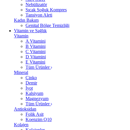
Nebülizatör
Sıcak Soğuk Kompres
Tansiyon Aleti
Kadın Bakım
Genital Bölge Temizliği
Vitamin ve Sağlık
Vitamin
A Vitamini
B Vitamini
C Vitamini
D Vitamini
E Vitamini
Tüm Ürünler
Mineral
Çinko
Demir
İyot
Kalsiyum
Magnezyum
Tüm Ürünler
Antioksidan
Folik Asit
Koenzim Q10
Kolajen
Kolajenler