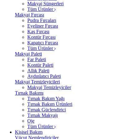
Makyaj Süngerleri
Tüm Ürünler
Makyaj Fırçası
Pudra Fırçaları
Eyeliner Fırçası
Kaş Fırçası
Kontür Fırçası
Kapatıcı Fırçası
Tüm Ürünler
Makyaj Paleti
Far Paleti
Kontür Paleti
Allık Paleti
Aydınlatıcı Paleti
Makyaj Temizleyicileri
Makyaj Temizleyiciler
Tırnak Bakımı
Tırnak Bakım Yağı
Tırnak Bakım Ürünleri
Tırnak Güçlendirici
Tırnak Makyajı
Oje
Tüm Ürünler
Kişisel Bakım
Vücut Nemlendiriciler