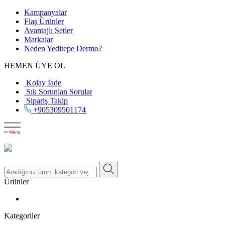
Kampanyalar
Flaş Ürünler
Avantajlı Setler
Markalar
Neden
Yeditepe
Dermo?
HEMEN ÜYE OL
Kolay İade
Sık Sorunlan Sorular
Sipariş Takip
+905309501174
Ürünler
Kategoriler