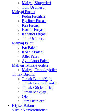
Makyaj Süngerleri
Tüm Ürünler
Makyaj Fırçası
Pudra Fırçaları
Eyeliner Fırçası
Kaş Fırçası
Kontür Fırçası
Kapatıcı Fırçası
Tüm Ürünler
Makyaj Paleti
Far Paleti
Kontür Paleti
Allık Paleti
Aydınlatıcı Paleti
Makyaj Temizleyicileri
Makyaj Temizleyiciler
Tırnak Bakımı
Tırnak Bakım Yağı
Tırnak Bakım Ürünleri
Tırnak Güçlendirici
Tırnak Makyajı
Oje
Tüm Ürünler
Kişisel Bakım
Vücut Nemlendiriciler