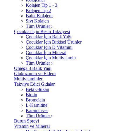
Kolajen Tip 1 - 3
Kolajen Tip 2
Balık Kolajeni
Sıvı Kolajen
Tüm Ürünler
Çocuklar İçin Besin Takviyesi
Çocuklar İçin Balık Yağı
Çocuklar İçin Bitkisel Ürünler
Çocuklar İçin D Vitamini
Çocuklar İçin Mineral
Çocuklar İçin Multivitamin
Tüm Ürünler
Omega 3 Balık Yağı
Glukozamin ve Eklem
Multivitaminler
Takviye Edici Gıdalar
Beta Glukan
Biotin
Bromelain
L-Karnitine
Karamürver
Tüm Ürünler
Burun Spreyi
Vitamin ve Mineral