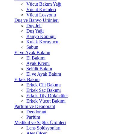
Vücut Bakım Yağı
Vücut Kremleri
Vücut Losyonu
Duş ve Banyo Ürünleri
Duş Jeli
Duş Yağı
Banyo Köpüğü
Kulak Koruyucu
Sabun
El ve Ayak Bakımı
El Bakımı
Ayak Kremi
Selülit Bakım
El ve Ayak Bakım
Erkek Bakım
Erkek Cilt Bakımı
Erkek Saç Bakımı
Erkek Tüy Dökücüler
Erkek Vücut Bakımı
Parfüm ve Deodorant
Deodorant
Parfüm
Medikal ve Sağlık Ürünleri
Lens Solüsyonları
Ateş Ölçer