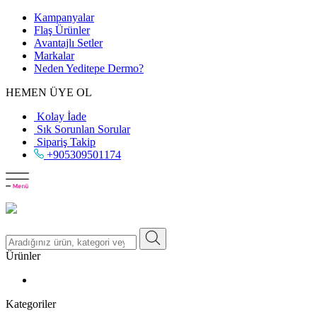
Kampanyalar
Flaş Ürünler
Avantajlı Setler
Markalar
Neden
Yeditepe
Dermo?
HEMEN ÜYE OL
Kolay İade
Sık Sorunlan Sorular
Sipariş Takip
+905309501174
Ürünler
Kategoriler