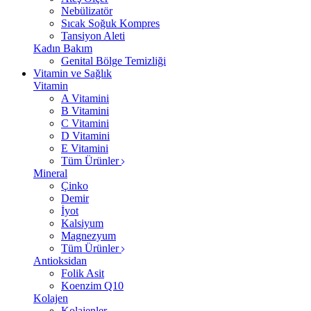
Nebülizatör
Sıcak Soğuk Kompres
Tansiyon Aleti
Kadın Bakım
Genital Bölge Temizliği
Vitamin ve Sağlık
Vitamin
A Vitamini
B Vitamini
C Vitamini
D Vitamini
E Vitamini
Tüm Ürünler
Mineral
Çinko
Demir
İyot
Kalsiyum
Magnezyum
Tüm Ürünler
Antioksidan
Folik Asit
Koenzim Q10
Kolajen
Kolajenler