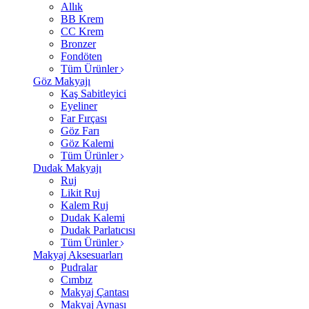
Allık
BB Krem
CC Krem
Bronzer
Fondöten
Tüm Ürünler
Göz Makyajı
Kaş Sabitleyici
Eyeliner
Far Fırçası
Göz Farı
Göz Kalemi
Tüm Ürünler
Dudak Makyajı
Ruj
Likit Ruj
Kalem Ruj
Dudak Kalemi
Dudak Parlatıcısı
Tüm Ürünler
Makyaj Aksesuarları
Pudralar
Cımbız
Makyaj Çantası
Makyaj Aynası