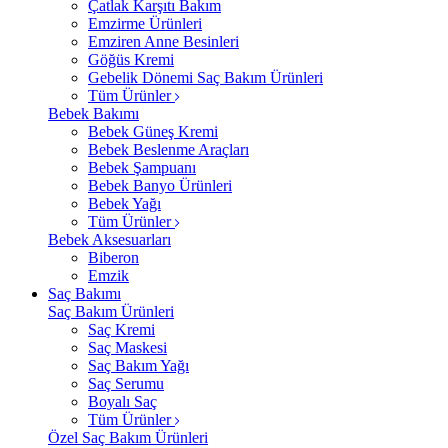
Çatlak Karşıtı Bakım
Emzirme Ürünleri
Emziren Anne Besinleri
Göğüs Kremi
Gebelik Dönemi Saç Bakım Ürünleri
Tüm Ürünler
Bebek Bakımı
Bebek Güneş Kremi
Bebek Beslenme Araçları
Bebek Şampuanı
Bebek Banyo Ürünleri
Bebek Yağı
Tüm Ürünler
Bebek Aksesuarları
Biberon
Emzik
Saç Bakımı
Saç Bakım Ürünleri
Saç Kremi
Saç Maskesi
Saç Bakım Yağı
Saç Serumu
Boyalı Saç
Tüm Ürünler
Özel Saç Bakım Ürünleri