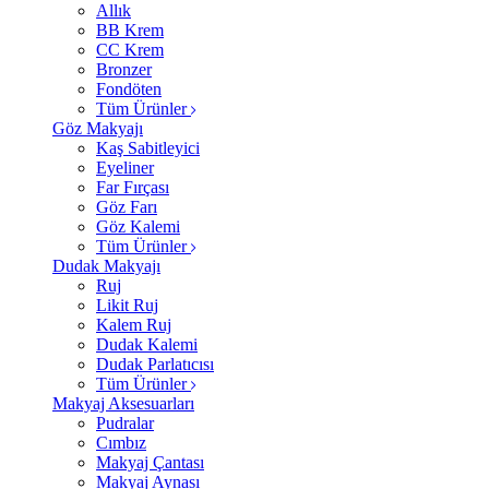
Allık
BB Krem
CC Krem
Bronzer
Fondöten
Tüm Ürünler
Göz Makyajı
Kaş Sabitleyici
Eyeliner
Far Fırçası
Göz Farı
Göz Kalemi
Tüm Ürünler
Dudak Makyajı
Ruj
Likit Ruj
Kalem Ruj
Dudak Kalemi
Dudak Parlatıcısı
Tüm Ürünler
Makyaj Aksesuarları
Pudralar
Cımbız
Makyaj Çantası
Makyaj Aynası