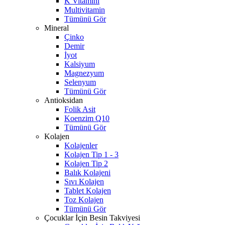
K Vitamini
Multivitamin
Tümünü Gör
Mineral
Çinko
Demir
İyot
Kalsiyum
Magnezyum
Selenyum
Tümünü Gör
Antioksidan
Folik Asit
Koenzim Q10
Tümünü Gör
Kolajen
Kolajenler
Kolajen Tip 1 - 3
Kolajen Tip 2
Balık Kolajeni
Sıvı Kolajen
Tablet Kolajen
Toz Kolajen
Tümünü Gör
Çocuklar İçin Besin Takviyesi