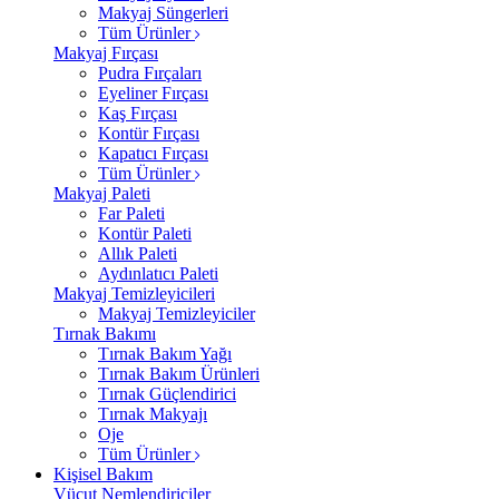
Makyaj Süngerleri
Tüm Ürünler
Makyaj Fırçası
Pudra Fırçaları
Eyeliner Fırçası
Kaş Fırçası
Kontür Fırçası
Kapatıcı Fırçası
Tüm Ürünler
Makyaj Paleti
Far Paleti
Kontür Paleti
Allık Paleti
Aydınlatıcı Paleti
Makyaj Temizleyicileri
Makyaj Temizleyiciler
Tırnak Bakımı
Tırnak Bakım Yağı
Tırnak Bakım Ürünleri
Tırnak Güçlendirici
Tırnak Makyajı
Oje
Tüm Ürünler
Kişisel Bakım
Vücut Nemlendiriciler