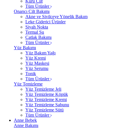
Kuru Cilt
Tüm Ürünler
Onarıcı Cilt Bakımı
Akne ve Sivilceye Yönelik Bakım
Leke Giderici Ürünler
Siyah Nokta
Termal Su
Çatlak Bakımı
Tüm Ürünler
Yüz Bakımı
Yüz Bakım Yağı
Yüz Kremi
Yüz Maskesi
Yüz Serumu
Tonik
Tüm Ürünler
Yüz Temizleme
Yüz Temizleme Jeli
Yüz Temizleme Köpük
Yüz Temizleme Kremi
Yüz Temizleme Sabunu
Yüz Temizleme Sütü
Tüm Ürünler
Anne Bebek
Anne Bakımı