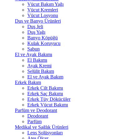
Vücut Bakım Yağı
Vücut Kremleri
Vücut Losyonu
Duş ve Banyo Ürünleri
Duş Jeli
Duş Yağı
Banyo Köpüğü
Kulak Koruyucu
Sabun
El ve Ayak Bakımı
El Bakımı
Ayak Kremi
Selülit Bakım
El ve Ayak Bakım
Erkek Bakım
Erkek Cilt Bakımı
Erkek Saç Bakımı
Erkek Tüy Dökücüler
Erkek Vücut Bakımı
Parfüm ve Deodorant
Deodorant
Parfüm
Medikal ve Sağlık Ürünleri
Lens Solüsyonları
Ateş Ölçer