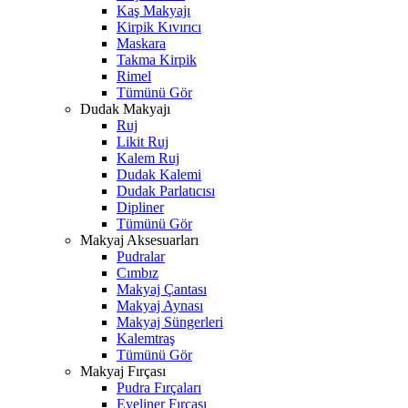
Kaş Makyajı
Kirpik Kıvırıcı
Maskara
Takma Kirpik
Rimel
Tümünü Gör
Dudak Makyajı
Ruj
Likit Ruj
Kalem Ruj
Dudak Kalemi
Dudak Parlatıcısı
Dipliner
Tümünü Gör
Makyaj Aksesuarları
Pudralar
Cımbız
Makyaj Çantası
Makyaj Aynası
Makyaj Süngerleri
Kalemtraş
Tümünü Gör
Makyaj Fırçası
Pudra Fırçaları
Eyeliner Fırçası