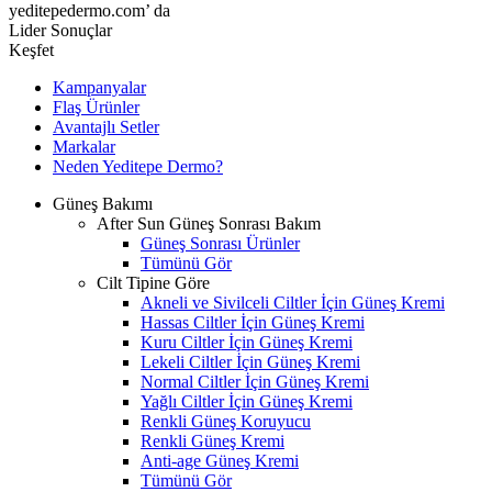
yeditepedermo.com’ da
Lider Sonuçlar
Keşfet
Kampanyalar
Flaş Ürünler
Avantajlı Setler
Markalar
Neden
Yeditepe
Dermo?
Güneş Bakımı
After Sun Güneş Sonrası Bakım
Güneş Sonrası Ürünler
Tümünü Gör
Cilt Tipine Göre
Akneli ve Sivilceli Ciltler İçin Güneş Kremi
Hassas Ciltler İçin Güneş Kremi
Kuru Ciltler İçin Güneş Kremi
Lekeli Ciltler İçin Güneş Kremi
Normal Ciltler İçin Güneş Kremi
Yağlı Ciltler İçin Güneş Kremi
Renkli Güneş Koruyucu
Renkli Güneş Kremi
Anti-age Güneş Kremi
Tümünü Gör