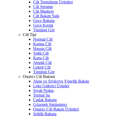
Cilt Temizleme Ürünleri
Cilt Serumu
Cilt Maskesi
Cilt Bakım Yağı
Gece Bakımı
Gece Kremi
Tümünü Gör
Cilt Tipi
Normal Cilt
Karma Cilt
Hassas Cilt
Yağlı Cilt
Kuru Cilt
Atopik Cilt
Lekeli Cilt
Tümünü Gör
Onarıcı Cilt Bakımı
Akne ve Sivilceye Yönelik Bakım
Leke Giderici Ürünler
Siyah Nokta
Termal Su
Çatlak Bakımı
Gözenek Sıkılaştırıcı
Onarıcı Cilt Bakım Ürünleri
Selülit Bakımı