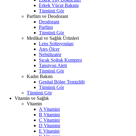
Erkek Vücut Bakımı
Tümünü Gör
Parfüm ve Deodorant
Deodorant
Parfüm
Tümünü Gör
Medikal ve Sağlık Ürünleri
Lens Solüsyonları
Ateş Ölçer
Nebülizatör
Sıcak Soğuk Kompres
Tansiyon Aleti
Tümünü Gör
Kadın Bakım
Genital Bölge Temizliği
Tümünü Gör
Tümünü Gör
Vitamin ve Sağlık
Vitamin
A Vitamini
B Vitamini
C Vitamini
D Vitamini
E Vitamini