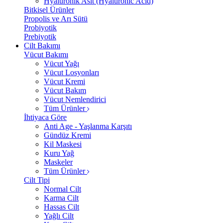
Hyalüronik Asit (Hyaluronic Acid)
Bitkisel Ürünler
Propolis ve Arı Sütü
Probiyotik
Prebiyotik
Cilt Bakımı
Vücut Bakımı
Vücut Yağı
Vücut Losyonları
Vücut Kremi
Vücut Bakım
Vücut Nemlendirici
Tüm Ürünler
İhtiyaca Göre
Anti Age - Yaşlanma Karşıtı
Gündüz Kremi
Kil Maskesi
Kuru Yağ
Maskeler
Tüm Ürünler
Cilt Tipi
Normal Cilt
Karma Cilt
Hassas Cilt
Yağlı Cilt