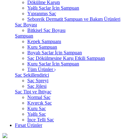
Dökülme Karşıtı
Yağlı Saçlar İçin Şampuan
Yıpranmış Saç
Seboreik Dermatit Şampuan ve Bakım Ürünleri
Saç Boyası
Bitkisel Saç Boyası
Şampuan
Kepek Şampuanı
Kuru Şampuan
Boyalı Saçlar İçin Şampuan
Saç Dökülmesine Karşı Etkili Şampuan
Kuru Saçlar İçin Şampuan
Tüm Ürünler
Saç Şekillendirici
Saç Spreyi
Saç Jölesi
Saç Tipi ve İhtiyaç
Normal Saç
Kıvırcık Saç
Kuru Saç
Yağlı Saç
İnce Telli Saç
Fırsat Ürünler