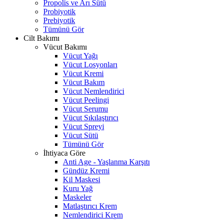
Propolis ve Arı Sütü
Probiyotik
Prebiyotik
Tümünü Gör
Cilt Bakımı
Vücut Bakımı
Vücut Yağı
Vücut Losyonları
Vücut Kremi
Vücut Bakım
Vücut Nemlendirici
Vücut Peelingi
Vücut Serumu
Vücut Sıkılaştırıcı
Vücut Spreyi
Vücut Sütü
Tümünü Gör
İhtiyaca Göre
Anti Age - Yaşlanma Karşıtı
Gündüz Kremi
Kil Maskesi
Kuru Yağ
Maskeler
Matlaştırıcı Krem
Nemlendirici Krem