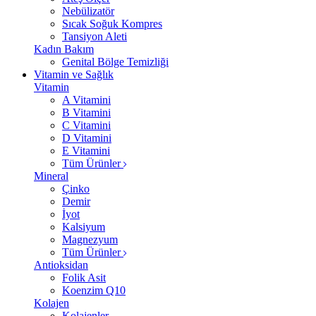
Nebülizatör
Sıcak Soğuk Kompres
Tansiyon Aleti
Kadın Bakım
Genital Bölge Temizliği
Vitamin ve Sağlık
Vitamin
A Vitamini
B Vitamini
C Vitamini
D Vitamini
E Vitamini
Tüm Ürünler
Mineral
Çinko
Demir
İyot
Kalsiyum
Magnezyum
Tüm Ürünler
Antioksidan
Folik Asit
Koenzim Q10
Kolajen
Kolajenler