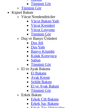
Tümünü Gör
Tümünü Gör
Kişisel Bakım
Vücut Nemlendiriciler
Vücut Bakım Yağı
Vücut Kremleri
Vücut Losyonu
Tümünü Gör
Duş ve Banyo Ürünleri
Duş Jeli
Duş Yağı
Banyo Köpüğü
Kulak Koruyucu
Sabun
Tümünü Gör
El ve Ayak Bakımı
El Bakımı
Ayak Kremi
Selülit Bakım
El ve Ayak Bakım
Tümünü Gör
Erkek Bakım
Erkek Cilt Bakımı
Erkek Saç Bakımı
Erkek Tüy Dökücüler