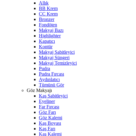
Allık
BB Krem
CC Krem
Bronzer
Fondöten
Makyaj Bazı
Highlighter
Kapatıcı
Kontür
Makyaj Sabitleyici
Makyaj Süngeri
Makyaj Temizleyici
Pudra
Pudra Fırçası
Aydınlatıcı
Tümünü Gör
Göz Makyajı
Kaş Sabitleyici
Eyeliner
Far Fırçası
Göz Farı
Göz Kalemi
Kaş Boyası
Kaş Farı
Kaş Kalemi