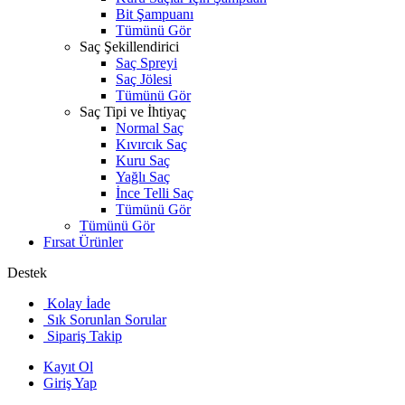
Bit Şampuanı
Tümünü Gör
Saç Şekillendirici
Saç Spreyi
Saç Jölesi
Tümünü Gör
Saç Tipi ve İhtiyaç
Normal Saç
Kıvırcık Saç
Kuru Saç
Yağlı Saç
İnce Telli Saç
Tümünü Gör
Tümünü Gör
Fırsat Ürünler
Destek
Kolay İade
Sık Sorunlan Sorular
Sipariş Takip
Kayıt Ol
Giriş Yap