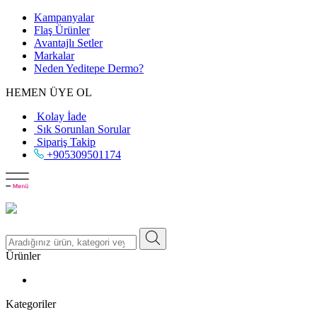
Kampanyalar
Flaş Ürünler
Avantajlı Setler
Markalar
Neden
Yeditepe
Dermo?
HEMEN ÜYE OL
Kolay İade
Sık Sorunlan Sorular
Sipariş Takip
+905309501174
Ürünler
Kategoriler