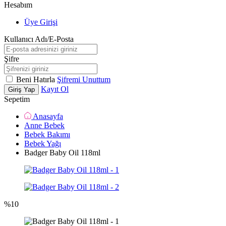
Hesabım
Üye Girişi
Kullanıcı Adı/E-Posta
Şifre
Beni Hatırla
Şifremi Unuttum
Kayıt Ol
Giriş Yap
Sepetim
Anasayfa
Anne Bebek
Bebek Bakımı
Bebek Yağı
Badger Baby Oil 118ml
%
10