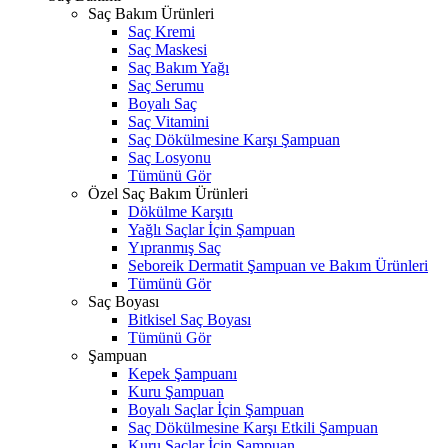
Saç Bakım Ürünleri
Saç Kremi
Saç Maskesi
Saç Bakım Yağı
Saç Serumu
Boyalı Saç
Saç Vitamini
Saç Dökülmesine Karşı Şampuan
Saç Losyonu
Tümünü Gör
Özel Saç Bakım Ürünleri
Dökülme Karşıtı
Yağlı Saçlar İçin Şampuan
Yıpranmış Saç
Seboreik Dermatit Şampuan ve Bakım Ürünleri
Tümünü Gör
Saç Boyası
Bitkisel Saç Boyası
Tümünü Gör
Şampuan
Kepek Şampuanı
Kuru Şampuan
Boyalı Saçlar İçin Şampuan
Saç Dökülmesine Karşı Etkili Şampuan
Kuru Saçlar İçin Şampuan