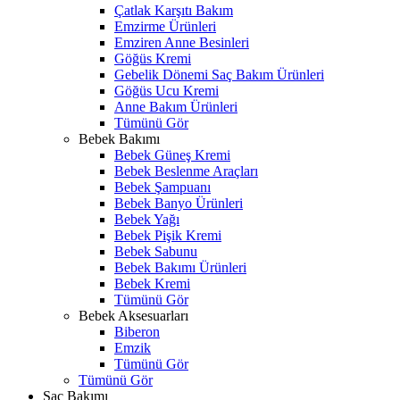
Çatlak Karşıtı Bakım
Emzirme Ürünleri
Emziren Anne Besinleri
Göğüs Kremi
Gebelik Dönemi Saç Bakım Ürünleri
Göğüs Ucu Kremi
Anne Bakım Ürünleri
Tümünü Gör
Bebek Bakımı
Bebek Güneş Kremi
Bebek Beslenme Araçları
Bebek Şampuanı
Bebek Banyo Ürünleri
Bebek Yağı
Bebek Pişik Kremi
Bebek Sabunu
Bebek Bakımı Ürünleri
Bebek Kremi
Tümünü Gör
Bebek Aksesuarları
Biberon
Emzik
Tümünü Gör
Tümünü Gör
Saç Bakımı