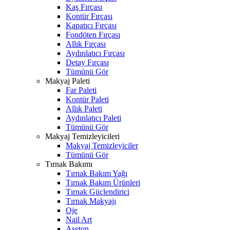
Kaş Fırçası
Kontür Fırçası
Kapatıcı Fırçası
Fondöten Fırçası
Allık Fırçası
Aydınlatıcı Fırçası
Detay Fırçası
Tümünü Gör
Makyaj Paleti
Far Paleti
Kontür Paleti
Allık Paleti
Aydınlatıcı Paleti
Tümünü Gör
Makyaj Temizleyicileri
Makyaj Temizleyiciler
Tümünü Gör
Tırnak Bakımı
Tırnak Bakım Yağı
Tırnak Bakım Ürünleri
Tırnak Güçlendirici
Tırnak Makyajı
Oje
Nail Art
Aseton