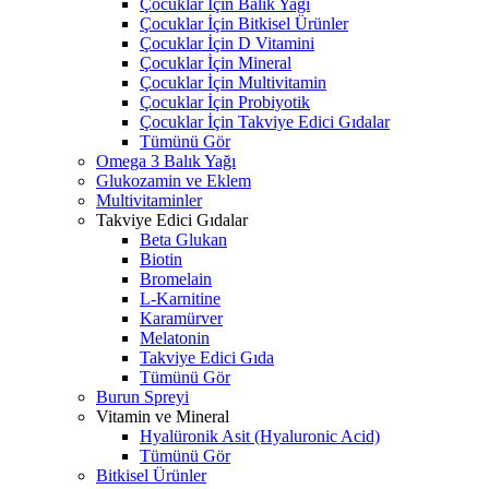
Çocuklar İçin Balık Yağı
Çocuklar İçin Bitkisel Ürünler
Çocuklar İçin D Vitamini
Çocuklar İçin Mineral
Çocuklar İçin Multivitamin
Çocuklar İçin Probiyotik
Çocuklar İçin Takviye Edici Gıdalar
Tümünü Gör
Omega 3 Balık Yağı
Glukozamin ve Eklem
Multivitaminler
Takviye Edici Gıdalar
Beta Glukan
Biotin
Bromelain
L-Karnitine
Karamürver
Melatonin
Takviye Edici Gıda
Tümünü Gör
Burun Spreyi
Vitamin ve Mineral
Hyalüronik Asit (Hyaluronic Acid)
Tümünü Gör
Bitkisel Ürünler