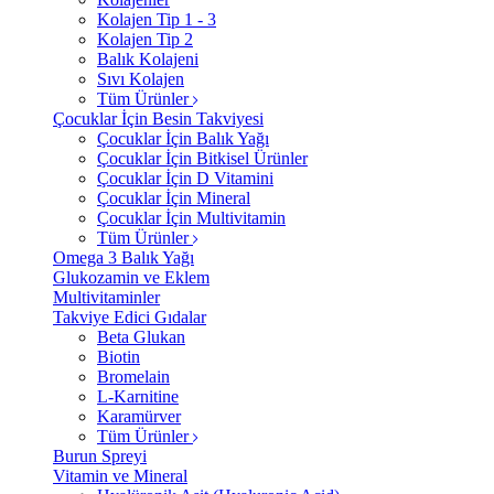
Kolajen Tip 1 - 3
Kolajen Tip 2
Balık Kolajeni
Sıvı Kolajen
Tüm Ürünler
Çocuklar İçin Besin Takviyesi
Çocuklar İçin Balık Yağı
Çocuklar İçin Bitkisel Ürünler
Çocuklar İçin D Vitamini
Çocuklar İçin Mineral
Çocuklar İçin Multivitamin
Tüm Ürünler
Omega 3 Balık Yağı
Glukozamin ve Eklem
Multivitaminler
Takviye Edici Gıdalar
Beta Glukan
Biotin
Bromelain
L-Karnitine
Karamürver
Tüm Ürünler
Burun Spreyi
Vitamin ve Mineral