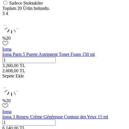
Sadece Stoktakiler
Toplam
20 Ürün
bulundu.
3
4
%
20
Ioma
Ioma Paris 5 Purete Astringent Toner Foam 150 ml
3.260,00
TL
2.608,00
TL
Sepete Ekle
%
20
Ioma
Ioma 3 Renew Crème Généreuse Contour des Yeux 15 ml
6.140,00
TL