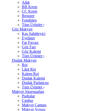
Allık
BB Krem
CC Krem
Bronzer
Fondöten
Tüm Ürünler
Göz Makyajı
Kaş Sabitleyici
Eyeliner
Far Fırçası
Göz Farı
Göz Kalemi
Tüm Ürünler
Dudak Makyajı
Ruj
Likit Ruj
Kalem Ruj
Dudak Kalemi
Dudak Parlatıcısı
Tüm Ürünler
Makyaj Aksesuarları
Pudralar
Cımbız
Makyaj Çantası
Makyaj Aynası