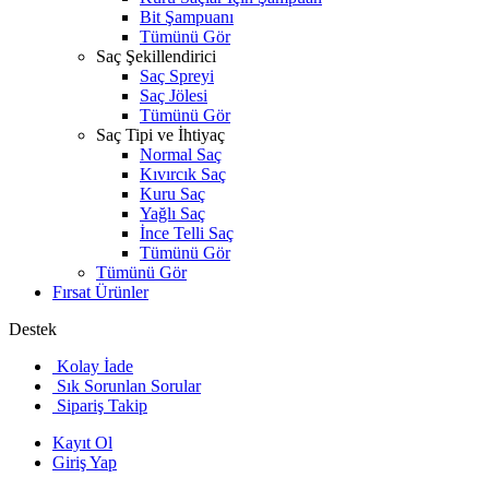
Bit Şampuanı
Tümünü Gör
Saç Şekillendirici
Saç Spreyi
Saç Jölesi
Tümünü Gör
Saç Tipi ve İhtiyaç
Normal Saç
Kıvırcık Saç
Kuru Saç
Yağlı Saç
İnce Telli Saç
Tümünü Gör
Tümünü Gör
Fırsat Ürünler
Destek
Kolay İade
Sık Sorunlan Sorular
Sipariş Takip
Kayıt Ol
Giriş Yap