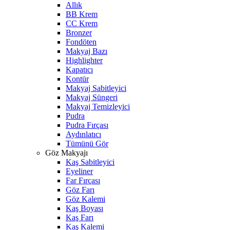
Allık
BB Krem
CC Krem
Bronzer
Fondöten
Makyaj Bazı
Highlighter
Kapatıcı
Kontür
Makyaj Sabitleyici
Makyaj Süngeri
Makyaj Temizleyici
Pudra
Pudra Fırçası
Aydınlatıcı
Tümünü Gör
Göz Makyajı
Kaş Sabitleyici
Eyeliner
Far Fırçası
Göz Farı
Göz Kalemi
Kaş Boyası
Kaş Farı
Kaş Kalemi