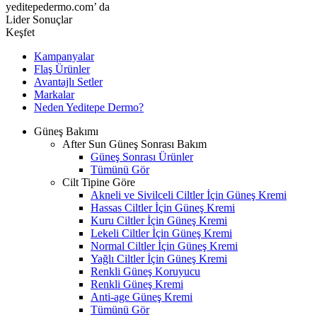
yeditepedermo.com’ da
Lider Sonuçlar
Keşfet
Kampanyalar
Flaş Ürünler
Avantajlı Setler
Markalar
Neden
Yeditepe
Dermo?
Güneş Bakımı
After Sun Güneş Sonrası Bakım
Güneş Sonrası Ürünler
Tümünü Gör
Cilt Tipine Göre
Akneli ve Sivilceli Ciltler İçin Güneş Kremi
Hassas Ciltler İçin Güneş Kremi
Kuru Ciltler İçin Güneş Kremi
Lekeli Ciltler İçin Güneş Kremi
Normal Ciltler İçin Güneş Kremi
Yağlı Ciltler İçin Güneş Kremi
Renkli Güneş Koruyucu
Renkli Güneş Kremi
Anti-age Güneş Kremi
Tümünü Gör