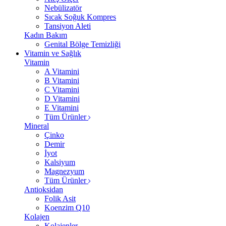
Nebülizatör
Sıcak Soğuk Kompres
Tansiyon Aleti
Kadın Bakım
Genital Bölge Temizliği
Vitamin ve Sağlık
Vitamin
A Vitamini
B Vitamini
C Vitamini
D Vitamini
E Vitamini
Tüm Ürünler
Mineral
Çinko
Demir
İyot
Kalsiyum
Magnezyum
Tüm Ürünler
Antioksidan
Folik Asit
Koenzim Q10
Kolajen
Kolajenler