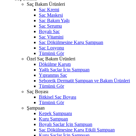
Saç Bakım Ürünleri
Saç Kremi
Saç Maskesi
Saç Bakım Yağı
Saç Serumu
Boyalı Saç
Saç Vitamini
Saç Dökülmesine Karşı Şampuan
Saç Losyonu
Tümünü Gör
Özel Saç Bakım Ürünleri
Dökülme Karşıtı
Yağlı Saçlar İçin Şampuan
Yıpranmış Saç
Seboreik Dermatit Şampuan ve Bakım Ürünleri
Tümünü Gör
Saç Boyası
Bitkisel Saç Boyası
Tümünü Gör
Şampuan
Kepek Şampuanı
Kuru Şampuan
Boyalı Saçlar İçin Şampuan
Saç Dökülmesine Karşı Etkili Şampuan
Kuru Saçlar İçin Şampuan