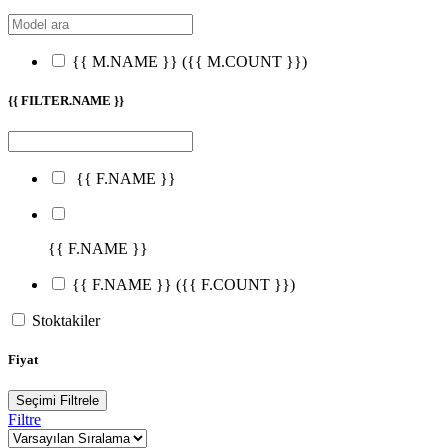
{{ M.NAME }}
({{ M.COUNT }})
{{ FILTER.NAME }}
{{ F.NAME }}
{{ F.NAME }}
{{ F.NAME }}
({{ F.COUNT }})
Stoktakiler
Fiyat
Seçimi Filtrele
Filtre