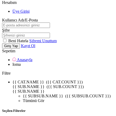
Hesabım
Üye Girişi
Kullanıcı Adı/E-Posta
Şifre
Beni Hatırla
Şifremi Unuttum
Kayıt Ol
Giriş Yap
Sepetim
Anasayfa
Ioma
Filtre
{{ CAT.NAME }}
({{ CAT.COUNT }})
{{ SUB.NAME }}
({{ SUB.COUNT }})
{{ SUB.NAME }}
{{ SUBSUB.NAME }}
({{ SUBSUB.COUNT }})
Tümünü Gör
Seçilen Filtreler