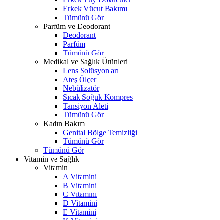
Erkek Vücut Bakımı
Tümünü Gör
Parfüm ve Deodorant
Deodorant
Parfüm
Tümünü Gör
Medikal ve Sağlık Ürünleri
Lens Solüsyonları
Ateş Ölçer
Nebülizatör
Sıcak Soğuk Kompres
Tansiyon Aleti
Tümünü Gör
Kadın Bakım
Genital Bölge Temizliği
Tümünü Gör
Tümünü Gör
Vitamin ve Sağlık
Vitamin
A Vitamini
B Vitamini
C Vitamini
D Vitamini
E Vitamini