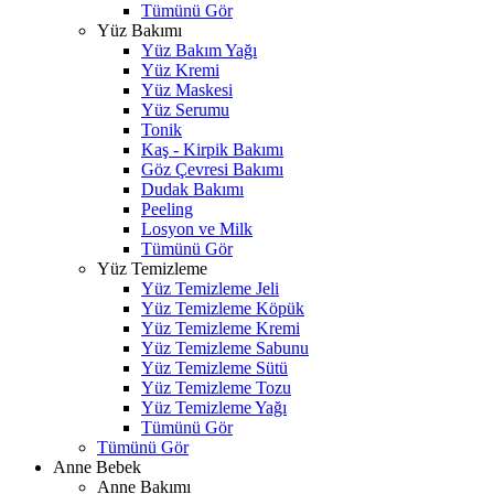
Tümünü Gör
Yüz Bakımı
Yüz Bakım Yağı
Yüz Kremi
Yüz Maskesi
Yüz Serumu
Tonik
Kaş - Kirpik Bakımı
Göz Çevresi Bakımı
Dudak Bakımı
Peeling
Losyon ve Milk
Tümünü Gör
Yüz Temizleme
Yüz Temizleme Jeli
Yüz Temizleme Köpük
Yüz Temizleme Kremi
Yüz Temizleme Sabunu
Yüz Temizleme Sütü
Yüz Temizleme Tozu
Yüz Temizleme Yağı
Tümünü Gör
Tümünü Gör
Anne Bebek
Anne Bakımı