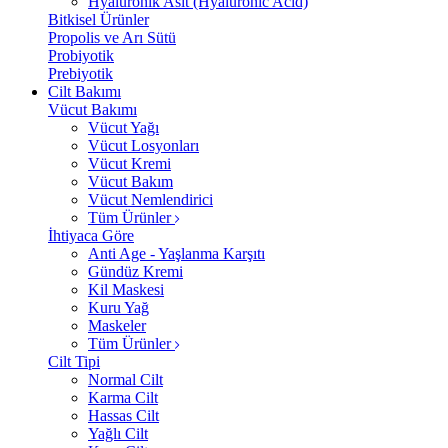
Hyalüronik Asit (Hyaluronic Acid)
Bitkisel Ürünler
Propolis ve Arı Sütü
Probiyotik
Prebiyotik
Cilt Bakımı
Vücut Bakımı
Vücut Yağı
Vücut Losyonları
Vücut Kremi
Vücut Bakım
Vücut Nemlendirici
Tüm Ürünler
İhtiyaca Göre
Anti Age - Yaşlanma Karşıtı
Gündüz Kremi
Kil Maskesi
Kuru Yağ
Maskeler
Tüm Ürünler
Cilt Tipi
Normal Cilt
Karma Cilt
Hassas Cilt
Yağlı Cilt