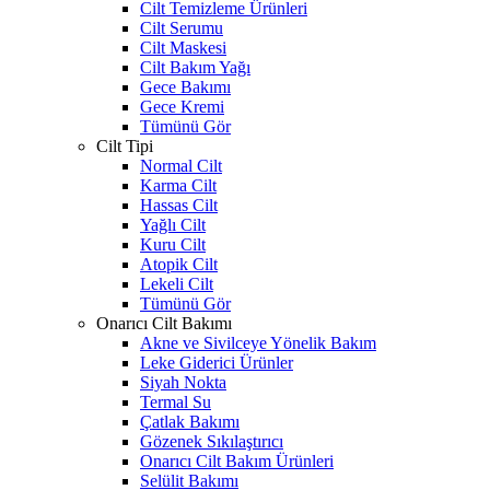
Cilt Temizleme Ürünleri
Cilt Serumu
Cilt Maskesi
Cilt Bakım Yağı
Gece Bakımı
Gece Kremi
Tümünü Gör
Cilt Tipi
Normal Cilt
Karma Cilt
Hassas Cilt
Yağlı Cilt
Kuru Cilt
Atopik Cilt
Lekeli Cilt
Tümünü Gör
Onarıcı Cilt Bakımı
Akne ve Sivilceye Yönelik Bakım
Leke Giderici Ürünler
Siyah Nokta
Termal Su
Çatlak Bakımı
Gözenek Sıkılaştırıcı
Onarıcı Cilt Bakım Ürünleri
Selülit Bakımı