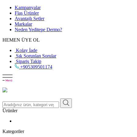
Kampanyalar
Flaş Ürünler
Avantajlı Setler
Markalar
Neden
Yeditepe
Dermo?
HEMEN ÜYE OL
Kolay İade
Sık Sorunlan Sorular
Sipariş Takip
+905309501174
Ürünler
Kategoriler