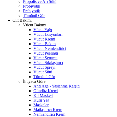
Propolis ve Arı Sütü
Probiyotik
Prebiyotik
Tümünü Gör
Cilt Bakımı
Vücut Bakımı
Vücut Yağı
Vücut Losyonları
Vücut Kremi
Vücut Bakım
Vücut Nemlendirici
Vücut Peelingi
Vücut Serumu
Vücut Sıkılaştırıcı
Vücut Spreyi
Vücut Sütü
Tümünü Gör
İhtiyaca Göre
Anti Age - Yaşlanma Karşıtı
Gündüz Kremi
Kil Maskesi
Kuru Yağ
Maskeler
Matlaştırıcı Krem
Nemlendirici Krem