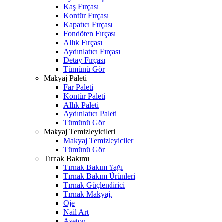
Kaş Fırçası
Kontür Fırçası
Kapatıcı Fırçası
Fondöten Fırçası
Allık Fırçası
Aydınlatıcı Fırçası
Detay Fırçası
Tümünü Gör
Makyaj Paleti
Far Paleti
Kontür Paleti
Allık Paleti
Aydınlatıcı Paleti
Tümünü Gör
Makyaj Temizleyicileri
Makyaj Temizleyiciler
Tümünü Gör
Tırnak Bakımı
Tırnak Bakım Yağı
Tırnak Bakım Ürünleri
Tırnak Güçlendirici
Tırnak Makyajı
Oje
Nail Art
Aseton