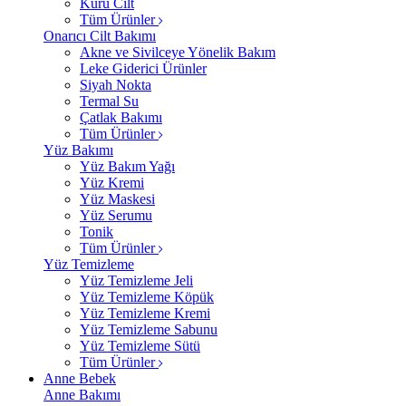
Kuru Cilt
Tüm Ürünler
Onarıcı Cilt Bakımı
Akne ve Sivilceye Yönelik Bakım
Leke Giderici Ürünler
Siyah Nokta
Termal Su
Çatlak Bakımı
Tüm Ürünler
Yüz Bakımı
Yüz Bakım Yağı
Yüz Kremi
Yüz Maskesi
Yüz Serumu
Tonik
Tüm Ürünler
Yüz Temizleme
Yüz Temizleme Jeli
Yüz Temizleme Köpük
Yüz Temizleme Kremi
Yüz Temizleme Sabunu
Yüz Temizleme Sütü
Tüm Ürünler
Anne Bebek
Anne Bakımı