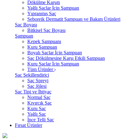
Dökülme Karşıtı
Yağlı Saçlar İçin Şampuan
Yıpranmış Saç
Seboreik Dermatit Şampuan ve Bakım Ürünleri
Saç Boyası
Bitkisel Saç Boyası
Şampuan
Kepek Şampuanı
Kuru Şampuan
Boyalı Saçlar İçin Şampuan
Saç Dökülmesine Karşı Etkili Şampuan
Kuru Saçlar İçin Şampuan
Tüm Ürünler
Saç Şekillendirici
Saç Spreyi
Saç Jölesi
Saç Tipi ve İhtiyaç
Normal Saç
Kıvırcık Saç
Kuru Saç
Yağlı Saç
İnce Telli Saç
Fırsat Ürünler