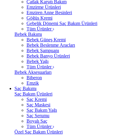
Çatlak Karşıtı Bakım
Emzirme Ürünleri
Emziren Anne Besinleri
Göğüs Kremi
Gebelik Dönemi Saç Bakım Ürünleri
Tüm Ürünler
Bebek Bakımı
Bebek Güneş Kremi
Bebek Beslenme Araçları
Bebek Şampuanı
Bebek Banyo Ürünleri
Bebek Yağı
Tüm Ürünler
Bebek Aksesuarları
Biberon
Emzik
Saç Bakımı
Saç Bakım Ürünleri
Saç Kremi
Saç Maskesi
Saç Bakım Yağı
Saç Serumu
Boyalı Saç
Tüm Ürünler
Özel Saç Bakım Ürünleri