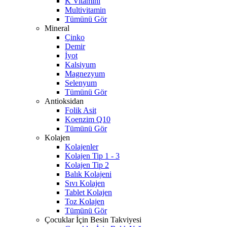
K Vitamini
Multivitamin
Tümünü Gör
Mineral
Çinko
Demir
İyot
Kalsiyum
Magnezyum
Selenyum
Tümünü Gör
Antioksidan
Folik Asit
Koenzim Q10
Tümünü Gör
Kolajen
Kolajenler
Kolajen Tip 1 - 3
Kolajen Tip 2
Balık Kolajeni
Sıvı Kolajen
Tablet Kolajen
Toz Kolajen
Tümünü Gör
Çocuklar İçin Besin Takviyesi