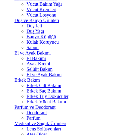
Vücut Bakım Yağı
Vücut Kremleri
Vücut Losyonu
Duş ve Banyo Ürünleri
Duş Jeli
Duş Yağı
Banyo Köpüğü
Kulak Koruyucu
Sabun
El ve Ayak Bakımı
El Bakımı
Ayak Kremi
Selülit Bakım
El ve Ayak Bakım
Erkek Bakım
Erkek Cilt Bakımı
Erkek Saç Bakımı
Erkek Tüy Dökücüler
Erkek Vücut Bakımı
Parfüm ve Deodorant
Deodorant
Parfüm
Medikal ve Sağlık Ürünleri
Lens Solüsyonları
Ateş Ölçer