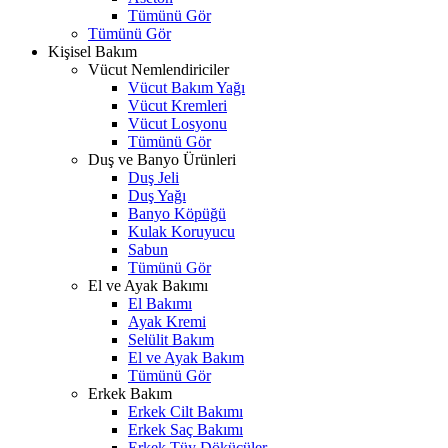
Tümünü Gör
Tümünü Gör
Kişisel Bakım
Vücut Nemlendiriciler
Vücut Bakım Yağı
Vücut Kremleri
Vücut Losyonu
Tümünü Gör
Duş ve Banyo Ürünleri
Duş Jeli
Duş Yağı
Banyo Köpüğü
Kulak Koruyucu
Sabun
Tümünü Gör
El ve Ayak Bakımı
El Bakımı
Ayak Kremi
Selülit Bakım
El ve Ayak Bakım
Tümünü Gör
Erkek Bakım
Erkek Cilt Bakımı
Erkek Saç Bakımı
Erkek Tüy Dökücüler