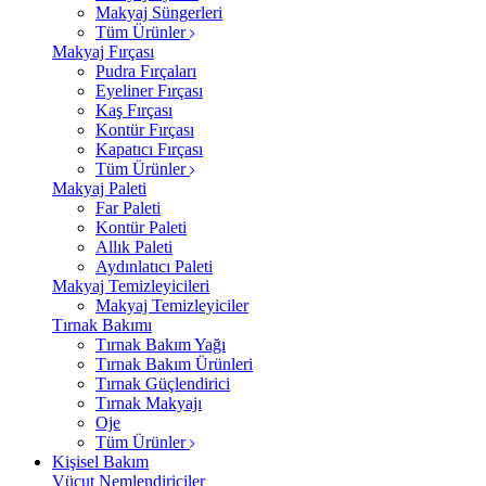
Makyaj Süngerleri
Tüm Ürünler
Makyaj Fırçası
Pudra Fırçaları
Eyeliner Fırçası
Kaş Fırçası
Kontür Fırçası
Kapatıcı Fırçası
Tüm Ürünler
Makyaj Paleti
Far Paleti
Kontür Paleti
Allık Paleti
Aydınlatıcı Paleti
Makyaj Temizleyicileri
Makyaj Temizleyiciler
Tırnak Bakımı
Tırnak Bakım Yağı
Tırnak Bakım Ürünleri
Tırnak Güçlendirici
Tırnak Makyajı
Oje
Tüm Ürünler
Kişisel Bakım
Vücut Nemlendiriciler