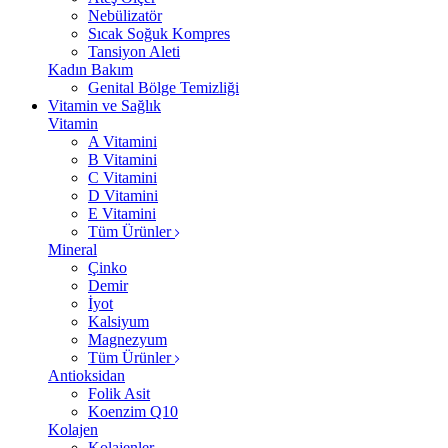
Nebülizatör
Sıcak Soğuk Kompres
Tansiyon Aleti
Kadın Bakım
Genital Bölge Temizliği
Vitamin ve Sağlık
Vitamin
A Vitamini
B Vitamini
C Vitamini
D Vitamini
E Vitamini
Tüm Ürünler
Mineral
Çinko
Demir
İyot
Kalsiyum
Magnezyum
Tüm Ürünler
Antioksidan
Folik Asit
Koenzim Q10
Kolajen
Kolajenler