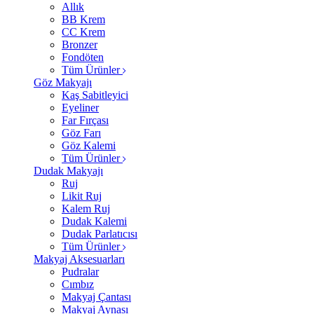
Allık
BB Krem
CC Krem
Bronzer
Fondöten
Tüm Ürünler
Göz Makyajı
Kaş Sabitleyici
Eyeliner
Far Fırçası
Göz Farı
Göz Kalemi
Tüm Ürünler
Dudak Makyajı
Ruj
Likit Ruj
Kalem Ruj
Dudak Kalemi
Dudak Parlatıcısı
Tüm Ürünler
Makyaj Aksesuarları
Pudralar
Cımbız
Makyaj Çantası
Makyaj Aynası