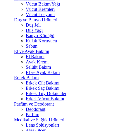
Vücut Bakım Yağı
Vücut Kremleri
Vücut Losyonu
Duş ve Banyo Ürünleri
Duş Jeli
Duş Yağı
Banyo Köpüğü
Kulak Koruyucu
Sabun
El ve Ayak Bakımı
El Bakımı
Ayak Kremi
Selülit Bakım
El ve Ayak Bakım
Erkek Bakım
Erkek Cilt Bakımı
Erkek Saç Bakımı
Erkek Tüy Dökücüler
Erkek Vücut Bakımı
Parfüm ve Deodorant
Deodorant
Parfüm
Medikal ve Sağlık Ürünleri
Lens Solüsyonları
Ateş Ölçer