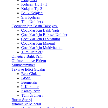
Kolajen Tip 1 - 3
Kolajen Tip 2
Balık Kolajeni
Sıvı Kolajen
Tüm Ürünler
Çocuklar İçin Besin Takviyesi
Çocuklar İçin Balık Yağı
Çocuklar İçin Bitkisel Ürünler
Çocuklar İçin D Vitamini
Çocuklar İçin Mineral
Çocuklar İçin Multivitamin
Tüm Ürünler
Omega 3 Balık Yağı
Glukozamin ve Eklem
Multivitaminler
Takviye Edici Gıdalar
Beta Glukan
Biotin
Bromelain
L-Karnitine
Karamürver
Tüm Ürünler
Burun Spreyi
Vitamin ve Mineral