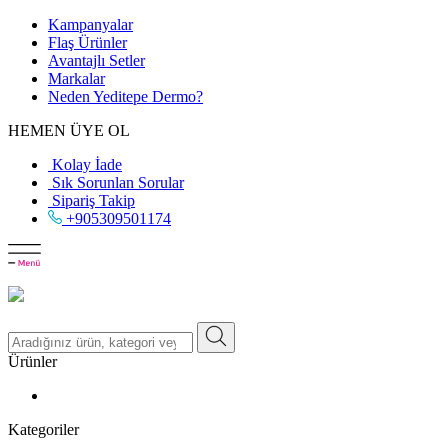
Kampanyalar
Flaş Ürünler
Avantajlı Setler
Markalar
Neden
Yeditepe
Dermo?
HEMEN ÜYE OL
Kolay İade
Sık Sorunlan Sorular
Sipariş Takip
+905309501174
Ürünler
Kategoriler