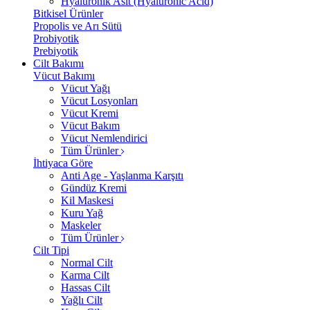
Hyalüronik Asit (Hyaluronic Acid)
Bitkisel Ürünler
Propolis ve Arı Sütü
Probiyotik
Prebiyotik
Cilt Bakımı
Vücut Bakımı
Vücut Yağı
Vücut Losyonları
Vücut Kremi
Vücut Bakım
Vücut Nemlendirici
Tüm Ürünler
İhtiyaca Göre
Anti Age - Yaşlanma Karşıtı
Gündüz Kremi
Kil Maskesi
Kuru Yağ
Maskeler
Tüm Ürünler
Cilt Tipi
Normal Cilt
Karma Cilt
Hassas Cilt
Yağlı Cilt