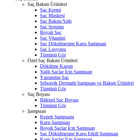
Saç Bakım Ürünleri
Saç Kremi
Saç Maskesi
Saç Bakım Yağı
Saç Serumu
Boyalı Saç
Saç Vitamini
Saç Dökülmesine Karşı Şampuan
Saç Losyonu
Tümünü Gör
Özel Saç Bakım Ürünleri
Dökülme Karşıtı
Yağlı Saçlar İçin Şampuan
Yıpranmış Saç
Seboreik Dermatit Şampuan ve Bakım Ürünleri
Tümünü Gör
Saç Boyası
Bitkisel Saç Boyası
Tümünü Gör
Şampuan
Kepek Şampuanı
Kuru Şampuan
Boyalı Saçlar İçin Şampuan
Saç Dökülmesine Karşı Etkili Şampuan
Kuru Saçlar İçin Şampuan