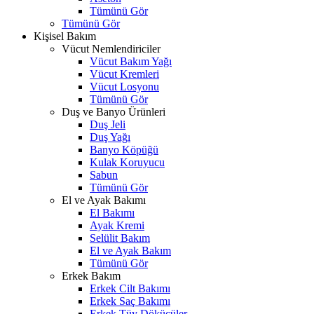
Tümünü Gör
Tümünü Gör
Kişisel Bakım
Vücut Nemlendiriciler
Vücut Bakım Yağı
Vücut Kremleri
Vücut Losyonu
Tümünü Gör
Duş ve Banyo Ürünleri
Duş Jeli
Duş Yağı
Banyo Köpüğü
Kulak Koruyucu
Sabun
Tümünü Gör
El ve Ayak Bakımı
El Bakımı
Ayak Kremi
Selülit Bakım
El ve Ayak Bakım
Tümünü Gör
Erkek Bakım
Erkek Cilt Bakımı
Erkek Saç Bakımı
Erkek Tüy Dökücüler