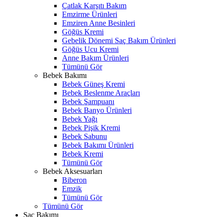
Çatlak Karşıtı Bakım
Emzirme Ürünleri
Emziren Anne Besinleri
Göğüs Kremi
Gebelik Dönemi Saç Bakım Ürünleri
Göğüs Ucu Kremi
Anne Bakım Ürünleri
Tümünü Gör
Bebek Bakımı
Bebek Güneş Kremi
Bebek Beslenme Araçları
Bebek Şampuanı
Bebek Banyo Ürünleri
Bebek Yağı
Bebek Pişik Kremi
Bebek Sabunu
Bebek Bakımı Ürünleri
Bebek Kremi
Tümünü Gör
Bebek Aksesuarları
Biberon
Emzik
Tümünü Gör
Tümünü Gör
Saç Bakımı