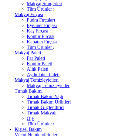
Makyaj Süngerleri
Tüm Ürünler
Makyaj Fırçası
Pudra Fırçaları
Eyeliner Fırçası
Kaş Fırçası
Kontür Fırçası
Kapatıcı Fırçası
Tüm Ürünler
Makyaj Paleti
Far Paleti
Kontür Paleti
Allık Paleti
Aydınlatıcı Paleti
Makyaj Temizleyicileri
Makyaj Temizleyiciler
Tırnak Bakımı
Tırnak Bakım Yağı
Tırnak Bakım Ürünleri
Tırnak Güçlendirici
Tırnak Makyajı
Oje
Tüm Ürünler
Kişisel Bakım
Vücut Nemlendiriciler