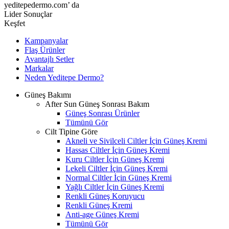
yeditepedermo.com’ da
Lider Sonuçlar
Keşfet
Kampanyalar
Flaş Ürünler
Avantajlı Setler
Markalar
Neden
Yeditepe
Dermo?
Güneş Bakımı
After Sun Güneş Sonrası Bakım
Güneş Sonrası Ürünler
Tümünü Gör
Cilt Tipine Göre
Akneli ve Sivilceli Ciltler İçin Güneş Kremi
Hassas Ciltler İçin Güneş Kremi
Kuru Ciltler İçin Güneş Kremi
Lekeli Ciltler İçin Güneş Kremi
Normal Ciltler İçin Güneş Kremi
Yağlı Ciltler İçin Güneş Kremi
Renkli Güneş Koruyucu
Renkli Güneş Kremi
Anti-age Güneş Kremi
Tümünü Gör