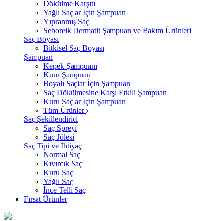
Dökülme Karşıtı
Yağlı Saçlar İçin Şampuan
Yıpranmış Saç
Seboreik Dermatit Şampuan ve Bakım Ürünleri
Saç Boyası
Bitkisel Saç Boyası
Şampuan
Kepek Şampuanı
Kuru Şampuan
Boyalı Saçlar İçin Şampuan
Saç Dökülmesine Karşı Etkili Şampuan
Kuru Saçlar İçin Şampuan
Tüm Ürünler
Saç Şekillendirici
Saç Spreyi
Saç Jölesi
Saç Tipi ve İhtiyaç
Normal Saç
Kıvırcık Saç
Kuru Saç
Yağlı Saç
İnce Telli Saç
Fırsat Ürünler