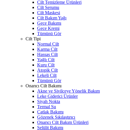
Cilt Temizleme Ürünleri
Cilt Serumu
Cilt Maskesi
Cilt Bakım Yağı
Gece Bakımı
Gece Kremi
Tümünü Gör
Cilt Tipi
Normal Cilt
Karma Cilt
Hassas Cilt
Yağlı Cilt
Kuru Cilt
Atopik Cilt
Lekeli Cilt
Tümünü Gör
Onarıcı Cilt Bakımı
Akne ve Sivilceye Yönelik Bakım
Leke Giderici Ürünler
Siyah Nokta
Termal Su
Çatlak Bakımı
Gözenek Sıkılaştırıcı
Onarıcı Cilt Bakım Ürünleri
Selülit Bakımı