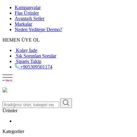
Kampanyalar
Flaş Ürünler
Avantajlı Setler
Markalar
Neden
Yeditepe
Dermo?
HEMEN ÜYE OL
Kolay İade
Sık Sorunlan Sorular
Sipariş Takip
+905309501174
Ürünler
Kategoriler