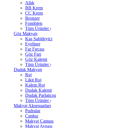
Allık
BB Krem
CC Krem
Bronzer
Fondöten
Tüm Ürünler
Göz Makyajı
Kaş Sabitleyici
Eyeliner
Far Fırçası
Göz Farı
Göz Kalemi
Tüm Ürünler
Dudak Makyajı
Ruj
Likit Ruj
Kalem Ruj
Dudak Kalemi
Dudak Parlatıcısı
Tüm Ürünler
Makyaj Aksesuarları
Pudralar
Cımbız
Makyaj Çantası
Makyaj Aynası