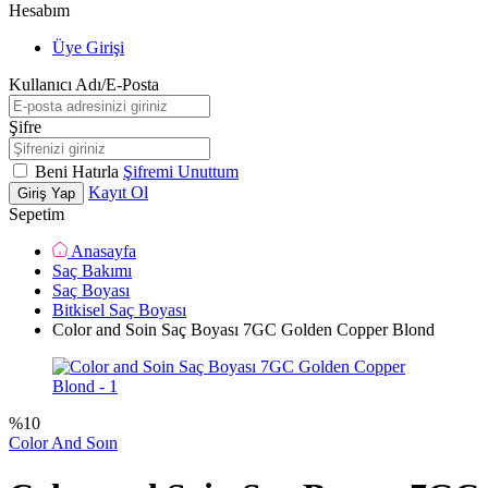
Hesabım
Üye Girişi
Kullanıcı Adı/E-Posta
Şifre
Beni Hatırla
Şifremi Unuttum
Kayıt Ol
Giriş Yap
Sepetim
Anasayfa
Saç Bakımı
Saç Boyası
Bitkisel Saç Boyası
Color and Soin Saç Boyası 7GC Golden Copper Blond
%
10
Color And Soın