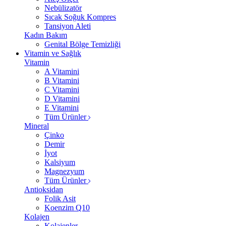
Nebülizatör
Sıcak Soğuk Kompres
Tansiyon Aleti
Kadın Bakım
Genital Bölge Temizliği
Vitamin ve Sağlık
Vitamin
A Vitamini
B Vitamini
C Vitamini
D Vitamini
E Vitamini
Tüm Ürünler
Mineral
Çinko
Demir
İyot
Kalsiyum
Magnezyum
Tüm Ürünler
Antioksidan
Folik Asit
Koenzim Q10
Kolajen
Kolajenler