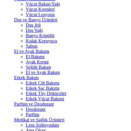
Vücut Bakım Yağı
Vücut Kremleri
Vücut Losyonu
Duş ve Banyo Ürünleri
Duş Jeli
Duş Yağı
Banyo Köpüğü
Kulak Koruyucu
Sabun
El ve Ayak Bakımı
El Bakımı
Ayak Kremi
Selülit Bakım
El ve Ayak Bakım
Erkek Bakım
Erkek Cilt Bakımı
Erkek Saç Bakımı
Erkek Tüy Dökücüler
Erkek Vücut Bakımı
Parfüm ve Deodorant
Deodorant
Parfüm
Medikal ve Sağlık Ürünleri
Lens Solüsyonları
Ateş Ölçer