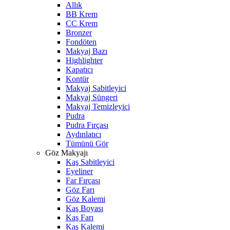
Allık
BB Krem
CC Krem
Bronzer
Fondöten
Makyaj Bazı
Highlighter
Kapatıcı
Kontür
Makyaj Sabitleyici
Makyaj Süngeri
Makyaj Temizleyici
Pudra
Pudra Fırçası
Aydınlatıcı
Tümünü Gör
Göz Makyajı
Kaş Sabitleyici
Eyeliner
Far Fırçası
Göz Farı
Göz Kalemi
Kaş Boyası
Kaş Farı
Kaş Kalemi