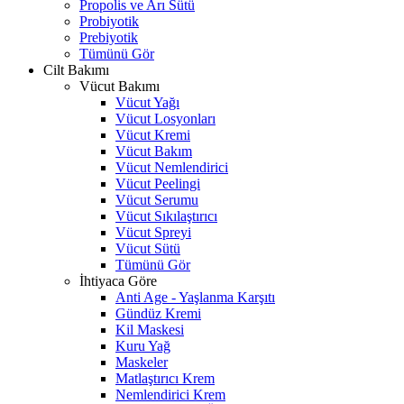
Propolis ve Arı Sütü
Probiyotik
Prebiyotik
Tümünü Gör
Cilt Bakımı
Vücut Bakımı
Vücut Yağı
Vücut Losyonları
Vücut Kremi
Vücut Bakım
Vücut Nemlendirici
Vücut Peelingi
Vücut Serumu
Vücut Sıkılaştırıcı
Vücut Spreyi
Vücut Sütü
Tümünü Gör
İhtiyaca Göre
Anti Age - Yaşlanma Karşıtı
Gündüz Kremi
Kil Maskesi
Kuru Yağ
Maskeler
Matlaştırıcı Krem
Nemlendirici Krem