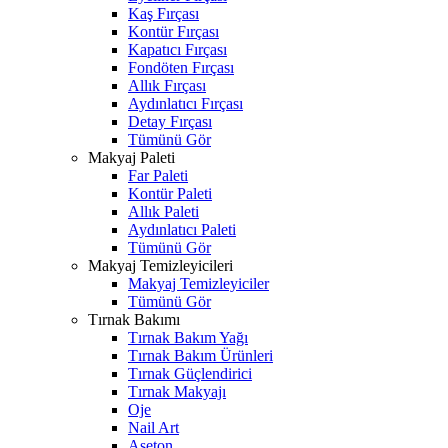
Kaş Fırçası
Kontür Fırçası
Kapatıcı Fırçası
Fondöten Fırçası
Allık Fırçası
Aydınlatıcı Fırçası
Detay Fırçası
Tümünü Gör
Makyaj Paleti
Far Paleti
Kontür Paleti
Allık Paleti
Aydınlatıcı Paleti
Tümünü Gör
Makyaj Temizleyicileri
Makyaj Temizleyiciler
Tümünü Gör
Tırnak Bakımı
Tırnak Bakım Yağı
Tırnak Bakım Ürünleri
Tırnak Güçlendirici
Tırnak Makyajı
Oje
Nail Art
Aseton