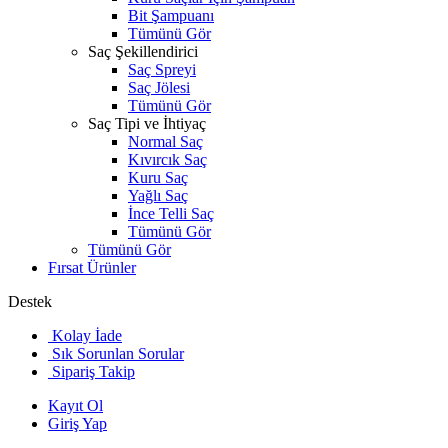
Bit Şampuanı
Tümünü Gör
Saç Şekillendirici
Saç Spreyi
Saç Jölesi
Tümünü Gör
Saç Tipi ve İhtiyaç
Normal Saç
Kıvırcık Saç
Kuru Saç
Yağlı Saç
İnce Telli Saç
Tümünü Gör
Tümünü Gör
Fırsat Ürünler
Destek
Kolay İade
Sık Sorunlan Sorular
Sipariş Takip
Kayıt Ol
Giriş Yap