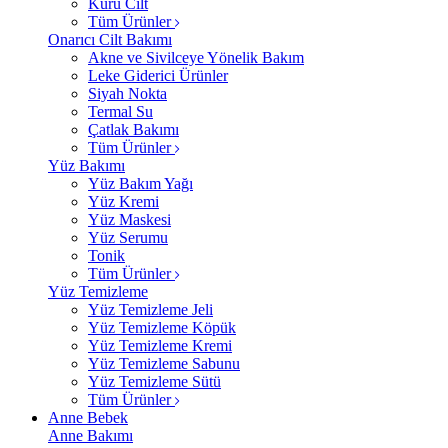
Kuru Cilt
Tüm Ürünler
Onarıcı Cilt Bakımı
Akne ve Sivilceye Yönelik Bakım
Leke Giderici Ürünler
Siyah Nokta
Termal Su
Çatlak Bakımı
Tüm Ürünler
Yüz Bakımı
Yüz Bakım Yağı
Yüz Kremi
Yüz Maskesi
Yüz Serumu
Tonik
Tüm Ürünler
Yüz Temizleme
Yüz Temizleme Jeli
Yüz Temizleme Köpük
Yüz Temizleme Kremi
Yüz Temizleme Sabunu
Yüz Temizleme Sütü
Tüm Ürünler
Anne Bebek
Anne Bakımı