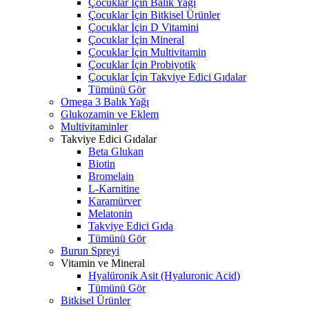
Çocuklar İçin Balık Yağı
Çocuklar İçin Bitkisel Ürünler
Çocuklar İçin D Vitamini
Çocuklar İçin Mineral
Çocuklar İçin Multivitamin
Çocuklar İçin Probiyotik
Çocuklar İçin Takviye Edici Gıdalar
Tümünü Gör
Omega 3 Balık Yağı
Glukozamin ve Eklem
Multivitaminler
Takviye Edici Gıdalar
Beta Glukan
Biotin
Bromelain
L-Karnitine
Karamürver
Melatonin
Takviye Edici Gıda
Tümünü Gör
Burun Spreyi
Vitamin ve Mineral
Hyalüronik Asit (Hyaluronic Acid)
Tümünü Gör
Bitkisel Ürünler