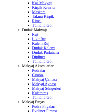
Kaş Makyajı
Kirpik Kıvırıcı
Maskara
Takma Kirpik
Rimel
Tümünü Gör
Dudak Makyajı
Ruj
Likit Ruj
Kalem Ruj
Dudak Kalemi
Dudak Parlatıcısı
Dipliner
Tümünü Gör
Makyaj Aksesuarları
Pudralar
Cımbız
Makyaj Çantası
Makyaj Aynası
Makyaj Süngerleri
Kalemtraş
Tümünü Gör
Makyaj Fırçası
Pudra Fırçaları
Eyeliner Fırçası