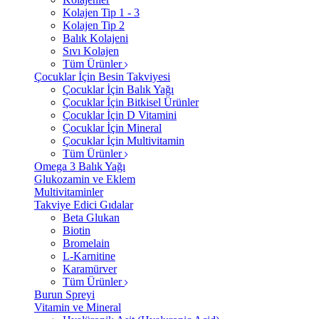
Kolajen Tip 1 - 3
Kolajen Tip 2
Balık Kolajeni
Sıvı Kolajen
Tüm Ürünler
Çocuklar İçin Besin Takviyesi
Çocuklar İçin Balık Yağı
Çocuklar İçin Bitkisel Ürünler
Çocuklar İçin D Vitamini
Çocuklar İçin Mineral
Çocuklar İçin Multivitamin
Tüm Ürünler
Omega 3 Balık Yağı
Glukozamin ve Eklem
Multivitaminler
Takviye Edici Gıdalar
Beta Glukan
Biotin
Bromelain
L-Karnitine
Karamürver
Tüm Ürünler
Burun Spreyi
Vitamin ve Mineral