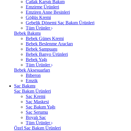
Çatlak Karşıtı Bakım
Emzirme Ürünleri
Emziren Anne Besinleri
Göğüs Kremi
Gebelik Dönemi Saç Bakım Ürünleri
Tüm Ürünler
Bebek Bakımı
Bebek Güneş Kremi
Bebek Beslenme Araçları
Bebek Şampuanı
Bebek Banyo Ürünleri
Bebek Yağı
Tüm Ürünler
Bebek Aksesuarları
Biberon
Emzik
Saç Bakımı
Saç Bakım Ürünleri
Saç Kremi
Saç Maskesi
Saç Bakım Yağı
Saç Serumu
Boyalı Saç
Tüm Ürünler
Özel Saç Bakım Ürünleri