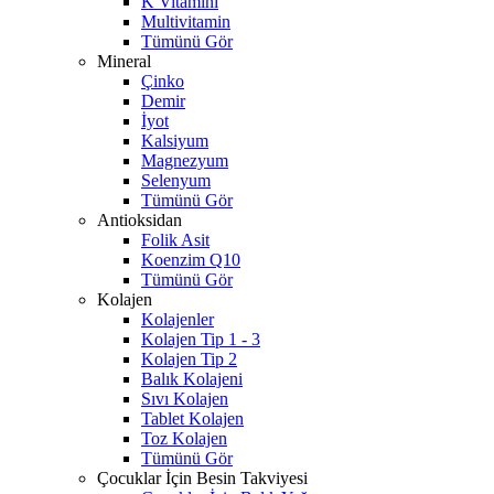
K Vitamini
Multivitamin
Tümünü Gör
Mineral
Çinko
Demir
İyot
Kalsiyum
Magnezyum
Selenyum
Tümünü Gör
Antioksidan
Folik Asit
Koenzim Q10
Tümünü Gör
Kolajen
Kolajenler
Kolajen Tip 1 - 3
Kolajen Tip 2
Balık Kolajeni
Sıvı Kolajen
Tablet Kolajen
Toz Kolajen
Tümünü Gör
Çocuklar İçin Besin Takviyesi