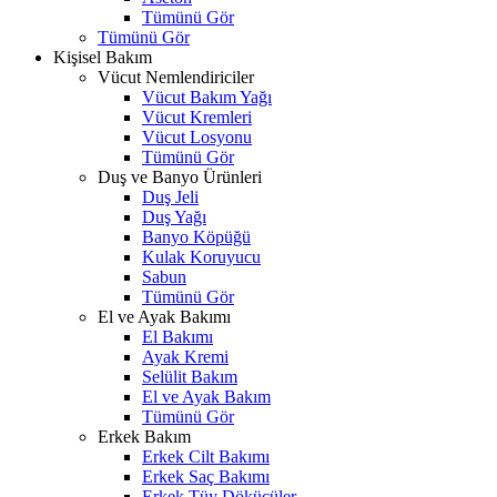
Tümünü Gör
Tümünü Gör
Kişisel Bakım
Vücut Nemlendiriciler
Vücut Bakım Yağı
Vücut Kremleri
Vücut Losyonu
Tümünü Gör
Duş ve Banyo Ürünleri
Duş Jeli
Duş Yağı
Banyo Köpüğü
Kulak Koruyucu
Sabun
Tümünü Gör
El ve Ayak Bakımı
El Bakımı
Ayak Kremi
Selülit Bakım
El ve Ayak Bakım
Tümünü Gör
Erkek Bakım
Erkek Cilt Bakımı
Erkek Saç Bakımı
Erkek Tüy Dökücüler