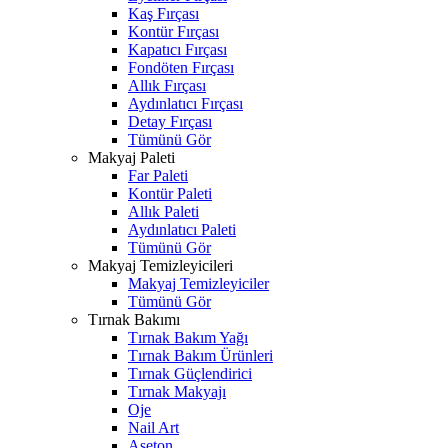
Kaş Fırçası
Kontür Fırçası
Kapatıcı Fırçası
Fondöten Fırçası
Allık Fırçası
Aydınlatıcı Fırçası
Detay Fırçası
Tümünü Gör
Makyaj Paleti
Far Paleti
Kontür Paleti
Allık Paleti
Aydınlatıcı Paleti
Tümünü Gör
Makyaj Temizleyicileri
Makyaj Temizleyiciler
Tümünü Gör
Tırnak Bakımı
Tırnak Bakım Yağı
Tırnak Bakım Ürünleri
Tırnak Güçlendirici
Tırnak Makyajı
Oje
Nail Art
Aseton