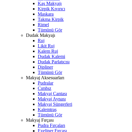
Kaş Makyajı
Kirpik Kıvırıcı
Maskara
Takma Kirpik
Rimel
Tümünü Gör
Dudak Makyajı
Ruj
Likit Ruj
Kalem Ruj
Dudak Kalemi
Dudak Parlatıcısı
Dipliner
Tümünü Gör
Makyaj Aksesuarları
Pudralar
Cımbız
Makyaj Çantası
Makyaj Aynası
Makyaj Süngerleri
Kalemtraş
Tümünü Gör
Makyaj Fırçası
Pudra Fırçaları
Eyeliner Fırçası