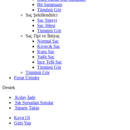
Bit Şampuanı
Tümünü Gör
Saç Şekillendirici
Saç Spreyi
Saç Jölesi
Tümünü Gör
Saç Tipi ve İhtiyaç
Normal Saç
Kıvırcık Saç
Kuru Saç
Yağlı Saç
İnce Telli Saç
Tümünü Gör
Tümünü Gör
Fırsat Ürünler
Destek
Kolay İade
Sık Sorunlan Sorular
Sipariş Takip
Kayıt Ol
Giriş Yap