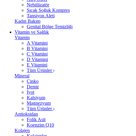
Nebülizatör
Sıcak Soğuk Kompres
Tansiyon Aleti
Kadın Bakım
Genital Bölge Temizliği
Vitamin ve Sağlık
Vitamin
A Vitamini
B Vitamini
C Vitamini
D Vitamini
E Vitamini
Tüm Ürünler
Mineral
Çinko
Demir
İyot
Kalsiyum
Magnezyum
Tüm Ürünler
Antioksidan
Folik Asit
Koenzim Q10
Kolajen
Kolajenler