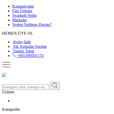
Kampanyalar
Flaş Ürünler
Avantajlı Setler
Markalar
Neden
Yeditepe
Dermo?
HEMEN ÜYE OL
Kolay İade
Sık Sorunlan Sorular
Sipariş Takip
+905309501174
Ürünler
Kategoriler