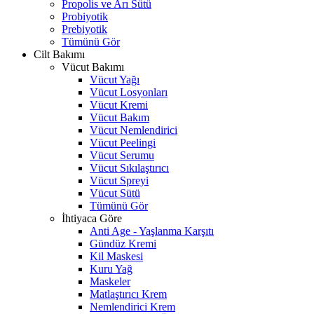
Propolis ve Arı Sütü
Probiyotik
Prebiyotik
Tümünü Gör
Cilt Bakımı
Vücut Bakımı
Vücut Yağı
Vücut Losyonları
Vücut Kremi
Vücut Bakım
Vücut Nemlendirici
Vücut Peelingi
Vücut Serumu
Vücut Sıkılaştırıcı
Vücut Spreyi
Vücut Sütü
Tümünü Gör
İhtiyaca Göre
Anti Age - Yaşlanma Karşıtı
Gündüz Kremi
Kil Maskesi
Kuru Yağ
Maskeler
Matlaştırıcı Krem
Nemlendirici Krem