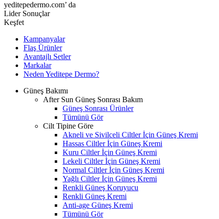
yeditepedermo.com’ da
Lider Sonuçlar
Keşfet
Kampanyalar
Flaş Ürünler
Avantajlı Setler
Markalar
Neden
Yeditepe
Dermo?
Güneş Bakımı
After Sun Güneş Sonrası Bakım
Güneş Sonrası Ürünler
Tümünü Gör
Cilt Tipine Göre
Akneli ve Sivilceli Ciltler İçin Güneş Kremi
Hassas Ciltler İçin Güneş Kremi
Kuru Ciltler İçin Güneş Kremi
Lekeli Ciltler İçin Güneş Kremi
Normal Ciltler İçin Güneş Kremi
Yağlı Ciltler İçin Güneş Kremi
Renkli Güneş Koruyucu
Renkli Güneş Kremi
Anti-age Güneş Kremi
Tümünü Gör