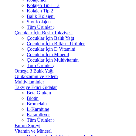
Kolajen Tip 1 - 3
Kolajen Tip 2
Balık Kolajeni
Sıvı Kolajen
Tüm Ürünler
Çocuklar İçin Besin Takviyesi
Çocuklar İçin Balık Yağı
Çocuklar İçin Bitkisel Ürünler
Çocuklar İçin D Vitamini
Çocuklar İçin Mineral
Çocuklar İçin Multivitamin
Tüm Ürünler
Omega 3 Balık Yağı
Glukozamin ve Eklem
Multivitaminler
Takviye Edici Gıdalar
Beta Glukan
Biotin
Bromelain
L-Karnitine
Karamürver
Tüm Ürünler
Burun Spreyi
Vitamin ve Mineral