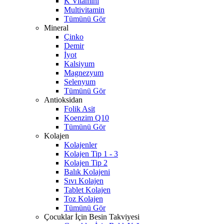
K Vitamini
Multivitamin
Tümünü Gör
Mineral
Çinko
Demir
İyot
Kalsiyum
Magnezyum
Selenyum
Tümünü Gör
Antioksidan
Folik Asit
Koenzim Q10
Tümünü Gör
Kolajen
Kolajenler
Kolajen Tip 1 - 3
Kolajen Tip 2
Balık Kolajeni
Sıvı Kolajen
Tablet Kolajen
Toz Kolajen
Tümünü Gör
Çocuklar İçin Besin Takviyesi