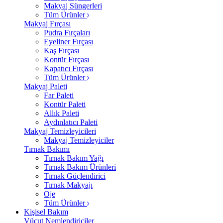
Makyaj Süngerleri
Tüm Ürünler
Makyaj Fırçası
Pudra Fırçaları
Eyeliner Fırçası
Kaş Fırçası
Kontür Fırçası
Kapatıcı Fırçası
Tüm Ürünler
Makyaj Paleti
Far Paleti
Kontür Paleti
Allık Paleti
Aydınlatıcı Paleti
Makyaj Temizleyicileri
Makyaj Temizleyiciler
Tırnak Bakımı
Tırnak Bakım Yağı
Tırnak Bakım Ürünleri
Tırnak Güçlendirici
Tırnak Makyajı
Oje
Tüm Ürünler
Kişisel Bakım
Vücut Nemlendiriciler