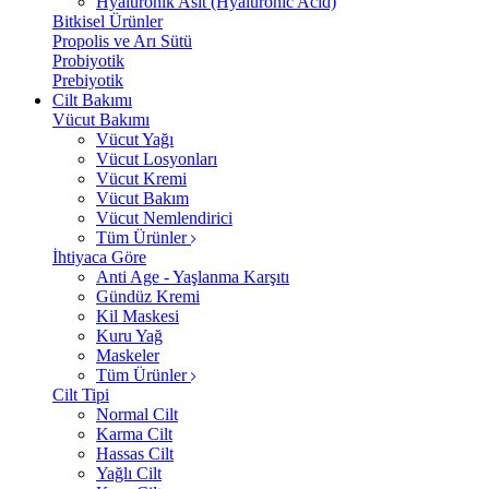
Hyalüronik Asit (Hyaluronic Acid)
Bitkisel Ürünler
Propolis ve Arı Sütü
Probiyotik
Prebiyotik
Cilt Bakımı
Vücut Bakımı
Vücut Yağı
Vücut Losyonları
Vücut Kremi
Vücut Bakım
Vücut Nemlendirici
Tüm Ürünler
İhtiyaca Göre
Anti Age - Yaşlanma Karşıtı
Gündüz Kremi
Kil Maskesi
Kuru Yağ
Maskeler
Tüm Ürünler
Cilt Tipi
Normal Cilt
Karma Cilt
Hassas Cilt
Yağlı Cilt