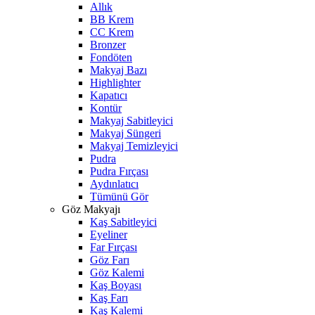
Allık
BB Krem
CC Krem
Bronzer
Fondöten
Makyaj Bazı
Highlighter
Kapatıcı
Kontür
Makyaj Sabitleyici
Makyaj Süngeri
Makyaj Temizleyici
Pudra
Pudra Fırçası
Aydınlatıcı
Tümünü Gör
Göz Makyajı
Kaş Sabitleyici
Eyeliner
Far Fırçası
Göz Farı
Göz Kalemi
Kaş Boyası
Kaş Farı
Kaş Kalemi