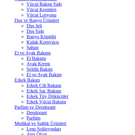
Vücut Bakım Yağı
Vücut Kremleri
Vücut Losyonu
Duş ve Banyo Ürünleri
Duş Jeli
Duş Yağı
Banyo Köpüğü
Kulak Koruyucu
Sabun
El ve Ayak Bakımı
El Bakımı
Ayak Kremi
Selülit Bakım
El ve Ayak Bakım
Erkek Bakım
Erkek Cilt Bakımı
Erkek Saç Bakımı
Erkek Tüy Dökücüler
Erkek Vücut Bakımı
Parfüm ve Deodorant
Deodorant
Parfüm
Medikal ve Sağlık Ürünleri
Lens Solüsyonları
Ateş Ölçer