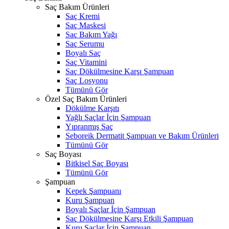
Saç Bakım Ürünleri
Saç Kremi
Saç Maskesi
Saç Bakım Yağı
Saç Serumu
Boyalı Saç
Saç Vitamini
Saç Dökülmesine Karşı Şampuan
Saç Losyonu
Tümünü Gör
Özel Saç Bakım Ürünleri
Dökülme Karşıtı
Yağlı Saçlar İçin Şampuan
Yıpranmış Saç
Seboreik Dermatit Şampuan ve Bakım Ürünleri
Tümünü Gör
Saç Boyası
Bitkisel Saç Boyası
Tümünü Gör
Şampuan
Kepek Şampuanı
Kuru Şampuan
Boyalı Saçlar İçin Şampuan
Saç Dökülmesine Karşı Etkili Şampuan
Kuru Saçlar İçin Şampuan