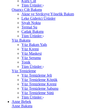
Kuru Cilt
Tüm Ürünler
Onarıcı Cilt Bakımı
Akne ve Sivilceye Yönelik Bakım
Leke Giderici Ürünler
Siyah Nokta
Termal Su
Çatlak Bakımı
Tüm Ürünler
Yüz Bakımı
Yüz Bakım Yağı
Yüz Kremi
Yüz Maskesi
Yüz Serumu
Tonik
Tüm Ürünler
Yüz Temizleme
Yüz Temizleme Jeli
Yüz Temizleme Köpük
Yüz Temizleme Kremi
Yüz Temizleme Sabunu
Yüz Temizleme Sütü
Tüm Ürünler
Anne Bebek
Anne Bakımı