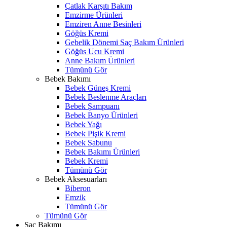
Çatlak Karşıtı Bakım
Emzirme Ürünleri
Emziren Anne Besinleri
Göğüs Kremi
Gebelik Dönemi Saç Bakım Ürünleri
Göğüs Ucu Kremi
Anne Bakım Ürünleri
Tümünü Gör
Bebek Bakımı
Bebek Güneş Kremi
Bebek Beslenme Araçları
Bebek Şampuanı
Bebek Banyo Ürünleri
Bebek Yağı
Bebek Pişik Kremi
Bebek Sabunu
Bebek Bakımı Ürünleri
Bebek Kremi
Tümünü Gör
Bebek Aksesuarları
Biberon
Emzik
Tümünü Gör
Tümünü Gör
Saç Bakımı