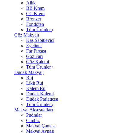
Allık
BB Krem
CC Krem
Bronzer
Fondöten
Tüm Ürünler
Göz Makyajı
Kaş Sabitleyici
Eyeliner
Far Fırçası
Göz Farı
Göz Kalemi
Tüm Ürünler
Dudak Makyajı
Ruj
Likit Ruj
Kalem Ruj
Dudak Kalemi
Dudak Parlatıcısı
Tüm Ürünler
Makyaj Aksesuarları
Pudralar
Cımbız
Makyaj Çantası
Makyaj Aynası