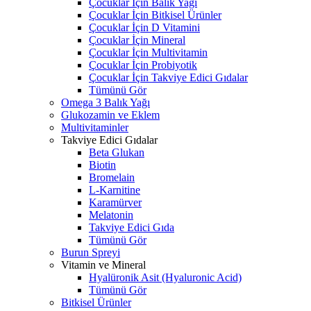
Çocuklar İçin Balık Yağı
Çocuklar İçin Bitkisel Ürünler
Çocuklar İçin D Vitamini
Çocuklar İçin Mineral
Çocuklar İçin Multivitamin
Çocuklar İçin Probiyotik
Çocuklar İçin Takviye Edici Gıdalar
Tümünü Gör
Omega 3 Balık Yağı
Glukozamin ve Eklem
Multivitaminler
Takviye Edici Gıdalar
Beta Glukan
Biotin
Bromelain
L-Karnitine
Karamürver
Melatonin
Takviye Edici Gıda
Tümünü Gör
Burun Spreyi
Vitamin ve Mineral
Hyalüronik Asit (Hyaluronic Acid)
Tümünü Gör
Bitkisel Ürünler