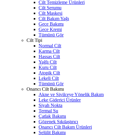
Cilt Temizleme Ürünleri
Cilt Serumu
Cilt Maskesi
Cilt Bakım Yağı
Gece Bakımı
Gece Kremi
Tümünü Gör
Cilt Tipi
Normal Cilt
Karma Cilt
Hassas Cilt
Yağlı Cilt
Kuru Cilt
Atopik Cilt
Lekeli Cilt
Tümünü Gör
Onarıcı Cilt Bakımı
Akne ve Sivilceye Yönelik Bakım
Leke Giderici Ürünler
Siyah Nokta
Termal Su
Çatlak Bakımı
Gözenek Sıkılaştırıcı
Onarıcı Cilt Bakım Ürünleri
Selülit Bakımı