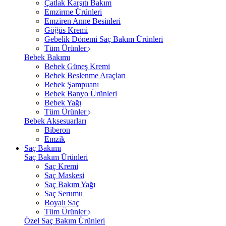
Çatlak Karşıtı Bakım
Emzirme Ürünleri
Emziren Anne Besinleri
Göğüs Kremi
Gebelik Dönemi Saç Bakım Ürünleri
Tüm Ürünler
Bebek Bakımı
Bebek Güneş Kremi
Bebek Beslenme Araçları
Bebek Şampuanı
Bebek Banyo Ürünleri
Bebek Yağı
Tüm Ürünler
Bebek Aksesuarları
Biberon
Emzik
Saç Bakımı
Saç Bakım Ürünleri
Saç Kremi
Saç Maskesi
Saç Bakım Yağı
Saç Serumu
Boyalı Saç
Tüm Ürünler
Özel Saç Bakım Ürünleri