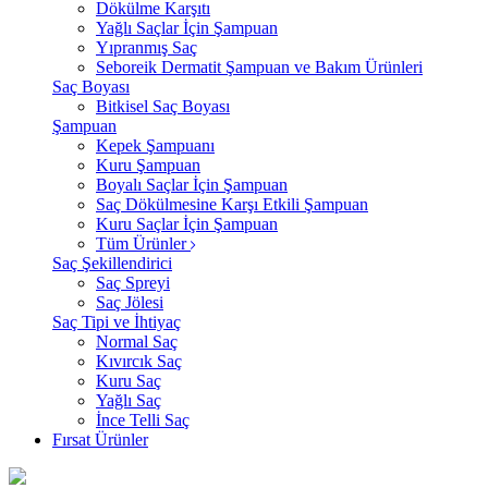
Dökülme Karşıtı
Yağlı Saçlar İçin Şampuan
Yıpranmış Saç
Seboreik Dermatit Şampuan ve Bakım Ürünleri
Saç Boyası
Bitkisel Saç Boyası
Şampuan
Kepek Şampuanı
Kuru Şampuan
Boyalı Saçlar İçin Şampuan
Saç Dökülmesine Karşı Etkili Şampuan
Kuru Saçlar İçin Şampuan
Tüm Ürünler
Saç Şekillendirici
Saç Spreyi
Saç Jölesi
Saç Tipi ve İhtiyaç
Normal Saç
Kıvırcık Saç
Kuru Saç
Yağlı Saç
İnce Telli Saç
Fırsat Ürünler