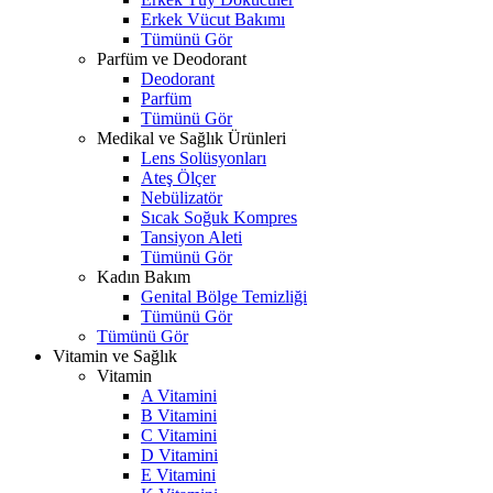
Erkek Vücut Bakımı
Tümünü Gör
Parfüm ve Deodorant
Deodorant
Parfüm
Tümünü Gör
Medikal ve Sağlık Ürünleri
Lens Solüsyonları
Ateş Ölçer
Nebülizatör
Sıcak Soğuk Kompres
Tansiyon Aleti
Tümünü Gör
Kadın Bakım
Genital Bölge Temizliği
Tümünü Gör
Tümünü Gör
Vitamin ve Sağlık
Vitamin
A Vitamini
B Vitamini
C Vitamini
D Vitamini
E Vitamini