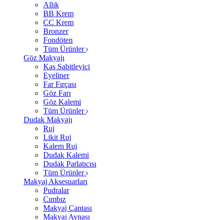
Allık
BB Krem
CC Krem
Bronzer
Fondöten
Tüm Ürünler
Göz Makyajı
Kaş Sabitleyici
Eyeliner
Far Fırçası
Göz Farı
Göz Kalemi
Tüm Ürünler
Dudak Makyajı
Ruj
Likit Ruj
Kalem Ruj
Dudak Kalemi
Dudak Parlatıcısı
Tüm Ürünler
Makyaj Aksesuarları
Pudralar
Cımbız
Makyaj Çantası
Makyaj Aynası