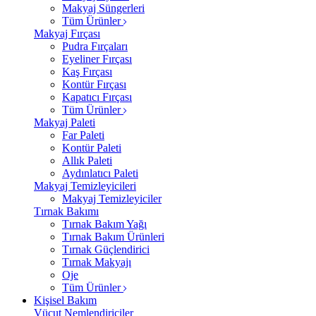
Makyaj Süngerleri
Tüm Ürünler
Makyaj Fırçası
Pudra Fırçaları
Eyeliner Fırçası
Kaş Fırçası
Kontür Fırçası
Kapatıcı Fırçası
Tüm Ürünler
Makyaj Paleti
Far Paleti
Kontür Paleti
Allık Paleti
Aydınlatıcı Paleti
Makyaj Temizleyicileri
Makyaj Temizleyiciler
Tırnak Bakımı
Tırnak Bakım Yağı
Tırnak Bakım Ürünleri
Tırnak Güçlendirici
Tırnak Makyajı
Oje
Tüm Ürünler
Kişisel Bakım
Vücut Nemlendiriciler