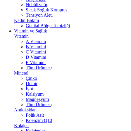
Nebülizatör
Sıcak Soğuk Kompres
Tansiyon Aleti
Kadın Bakım
Genital Bölge Temizliği
Vitamin ve Sağlık
Vitamin
A Vitamini
B Vitamini
C Vitamini
D Vitamini
E Vitamini
Tüm Ürünler
Mineral
Çinko
Demir
İyot
Kalsiyum
Magnezyum
Tüm Ürünler
Antioksidan
Folik Asit
Koenzim Q10
Kolajen
Kolajenler