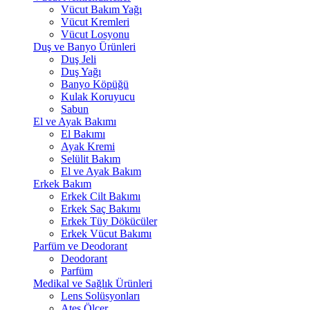
Vücut Bakım Yağı
Vücut Kremleri
Vücut Losyonu
Duş ve Banyo Ürünleri
Duş Jeli
Duş Yağı
Banyo Köpüğü
Kulak Koruyucu
Sabun
El ve Ayak Bakımı
El Bakımı
Ayak Kremi
Selülit Bakım
El ve Ayak Bakım
Erkek Bakım
Erkek Cilt Bakımı
Erkek Saç Bakımı
Erkek Tüy Dökücüler
Erkek Vücut Bakımı
Parfüm ve Deodorant
Deodorant
Parfüm
Medikal ve Sağlık Ürünleri
Lens Solüsyonları
Ateş Ölçer