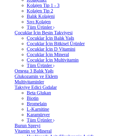
Kolajen Tip 1 - 3
Kolajen Tip 2
Balık Kolajeni
Sıvı Kolajen
Tüm Ürünler
Çocuklar İçin Besin Takviyesi
Çocuklar İçin Balık Yağı
Çocuklar İçin Bitkisel Ürünler
Çocuklar İçin D Vitamini
Çocuklar İçin Mineral
Çocuklar İçin Multivitamin
Tüm Ürünler
Omega 3 Balık Yağı
Glukozamin ve Eklem
Multivitaminler
Takviye Edici Gıdalar
Beta Glukan
Biotin
Bromelain
L-Karnitine
Karamürver
Tüm Ürünler
Burun Spreyi
Vitamin ve Mineral