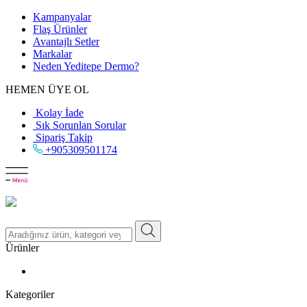
Kampanyalar
Flaş Ürünler
Avantajlı Setler
Markalar
Neden
Yeditepe
Dermo?
HEMEN ÜYE OL
Kolay İade
Sık Sorunlan Sorular
Sipariş Takip
+905309501174
Ürünler
Kategoriler