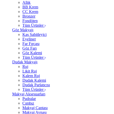
Allık
BB Krem
CC Krem
Bronzer
Fondöten
Tüm Ürünler
Göz Makyajı
Kaş Sabitleyici
Eyeliner
Far Fırçası
Göz Farı
Göz Kalemi
Tüm Ürünler
Dudak Makyajı
Ruj
Likit Ruj
Kalem Ruj
Dudak Kalemi
Dudak Parlatıcısı
Tüm Ürünler
Makyaj Aksesuarları
Pudralar
Cımbız
Makyaj Çantası
Makyaj Aynası