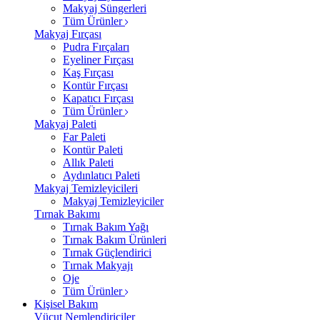
Makyaj Süngerleri
Tüm Ürünler
Makyaj Fırçası
Pudra Fırçaları
Eyeliner Fırçası
Kaş Fırçası
Kontür Fırçası
Kapatıcı Fırçası
Tüm Ürünler
Makyaj Paleti
Far Paleti
Kontür Paleti
Allık Paleti
Aydınlatıcı Paleti
Makyaj Temizleyicileri
Makyaj Temizleyiciler
Tırnak Bakımı
Tırnak Bakım Yağı
Tırnak Bakım Ürünleri
Tırnak Güçlendirici
Tırnak Makyajı
Oje
Tüm Ürünler
Kişisel Bakım
Vücut Nemlendiriciler