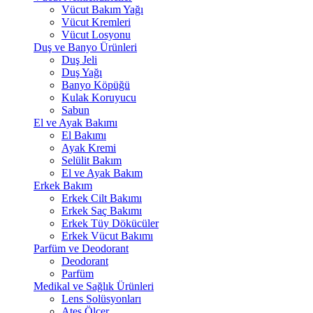
Vücut Bakım Yağı
Vücut Kremleri
Vücut Losyonu
Duş ve Banyo Ürünleri
Duş Jeli
Duş Yağı
Banyo Köpüğü
Kulak Koruyucu
Sabun
El ve Ayak Bakımı
El Bakımı
Ayak Kremi
Selülit Bakım
El ve Ayak Bakım
Erkek Bakım
Erkek Cilt Bakımı
Erkek Saç Bakımı
Erkek Tüy Dökücüler
Erkek Vücut Bakımı
Parfüm ve Deodorant
Deodorant
Parfüm
Medikal ve Sağlık Ürünleri
Lens Solüsyonları
Ateş Ölçer