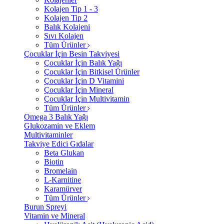
Kolajen Tip 1 - 3
Kolajen Tip 2
Balık Kolajeni
Sıvı Kolajen
Tüm Ürünler
Çocuklar İçin Besin Takviyesi
Çocuklar İçin Balık Yağı
Çocuklar İçin Bitkisel Ürünler
Çocuklar İçin D Vitamini
Çocuklar İçin Mineral
Çocuklar İçin Multivitamin
Tüm Ürünler
Omega 3 Balık Yağı
Glukozamin ve Eklem
Multivitaminler
Takviye Edici Gıdalar
Beta Glukan
Biotin
Bromelain
L-Karnitine
Karamürver
Tüm Ürünler
Burun Spreyi
Vitamin ve Mineral