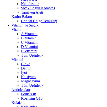
Nebülizatör
Sıcak Soğuk Kompres
Tansiyon Aleti
Kadın Bakım
Genital Bölge Temizliği
Vitamin ve Sağlık
Vitamin
A Vitamini
B Vitamini
C Vitamini
D Vitamini
E Vitamini
Tüm Ürünler
Mineral
Çinko
Demir
İyot
Kalsiyum
Magnezyum
Tüm Ürünler
Antioksidan
Folik Asit
Koenzim Q10
Kolajen
Kolajenler