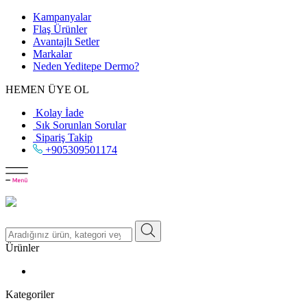
Kampanyalar
Flaş Ürünler
Avantajlı Setler
Markalar
Neden
Yeditepe
Dermo?
HEMEN ÜYE OL
Kolay İade
Sık Sorunlan Sorular
Sipariş Takip
+905309501174
Ürünler
Kategoriler