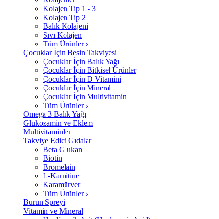
Kolajen Tip 1 - 3
Kolajen Tip 2
Balık Kolajeni
Sıvı Kolajen
Tüm Ürünler
Çocuklar İçin Besin Takviyesi
Çocuklar İçin Balık Yağı
Çocuklar İçin Bitkisel Ürünler
Çocuklar İçin D Vitamini
Çocuklar İçin Mineral
Çocuklar İçin Multivitamin
Tüm Ürünler
Omega 3 Balık Yağı
Glukozamin ve Eklem
Multivitaminler
Takviye Edici Gıdalar
Beta Glukan
Biotin
Bromelain
L-Karnitine
Karamürver
Tüm Ürünler
Burun Spreyi
Vitamin ve Mineral