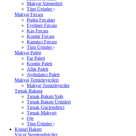
Makyaj Süngerleri
Tüm Ürünler
Makyaj Fırçası
Pudra Fırçaları
Eyeliner Fırçası
Kaş Fırçası
Kontür Fırçası
Kapatıcı Fırçası
Tüm Ürünler
Makyaj Paleti
Far Paleti
Kontür Paleti
Allık Paleti
Aydınlatıcı Paleti
Makyaj Temizleyicileri
Makyaj Temizleyiciler
Tırnak Bakımı
Tırnak Bakım Yağı
Tırnak Bakım Ürünleri
Tırnak Güçlendirici
Tırnak Makyajı
Oje
Tüm Ürünler
Kişisel Bakım
Vücut Nemlendiriciler