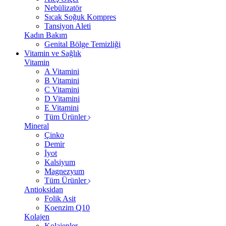
Nebülizatör
Sıcak Soğuk Kompres
Tansiyon Aleti
Kadın Bakım
Genital Bölge Temizliği
Vitamin ve Sağlık
Vitamin
A Vitamini
B Vitamini
C Vitamini
D Vitamini
E Vitamini
Tüm Ürünler
Mineral
Çinko
Demir
İyot
Kalsiyum
Magnezyum
Tüm Ürünler
Antioksidan
Folik Asit
Koenzim Q10
Kolajen
Kolajenler