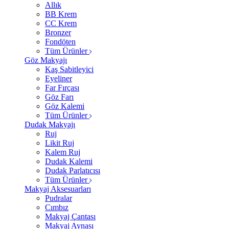
Allık
BB Krem
CC Krem
Bronzer
Fondöten
Tüm Ürünler
Göz Makyajı
Kaş Sabitleyici
Eyeliner
Far Fırçası
Göz Farı
Göz Kalemi
Tüm Ürünler
Dudak Makyajı
Ruj
Likit Ruj
Kalem Ruj
Dudak Kalemi
Dudak Parlatıcısı
Tüm Ürünler
Makyaj Aksesuarları
Pudralar
Cımbız
Makyaj Çantası
Makyaj Aynası