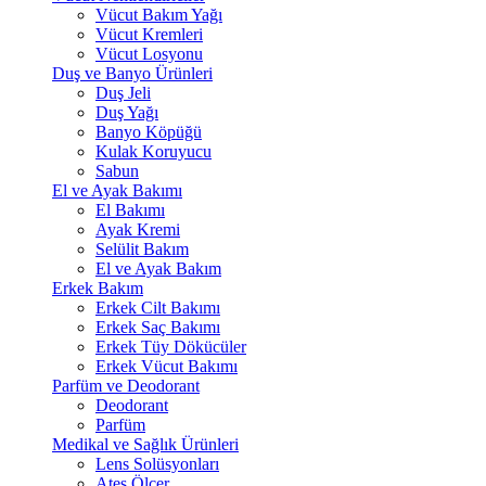
Vücut Bakım Yağı
Vücut Kremleri
Vücut Losyonu
Duş ve Banyo Ürünleri
Duş Jeli
Duş Yağı
Banyo Köpüğü
Kulak Koruyucu
Sabun
El ve Ayak Bakımı
El Bakımı
Ayak Kremi
Selülit Bakım
El ve Ayak Bakım
Erkek Bakım
Erkek Cilt Bakımı
Erkek Saç Bakımı
Erkek Tüy Dökücüler
Erkek Vücut Bakımı
Parfüm ve Deodorant
Deodorant
Parfüm
Medikal ve Sağlık Ürünleri
Lens Solüsyonları
Ateş Ölçer