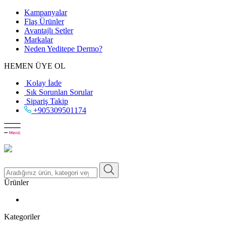
Kampanyalar
Flaş Ürünler
Avantajlı Setler
Markalar
Neden
Yeditepe
Dermo?
HEMEN ÜYE OL
Kolay İade
Sık Sorunlan Sorular
Sipariş Takip
+905309501174
Ürünler
Kategoriler