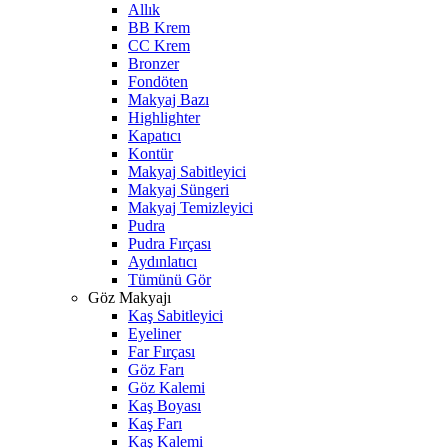
Allık
BB Krem
CC Krem
Bronzer
Fondöten
Makyaj Bazı
Highlighter
Kapatıcı
Kontür
Makyaj Sabitleyici
Makyaj Süngeri
Makyaj Temizleyici
Pudra
Pudra Fırçası
Aydınlatıcı
Tümünü Gör
Göz Makyajı
Kaş Sabitleyici
Eyeliner
Far Fırçası
Göz Farı
Göz Kalemi
Kaş Boyası
Kaş Farı
Kaş Kalemi