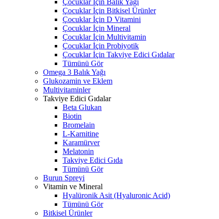
Çocuklar İçin Balık Yağı
Çocuklar İçin Bitkisel Ürünler
Çocuklar İçin D Vitamini
Çocuklar İçin Mineral
Çocuklar İçin Multivitamin
Çocuklar İçin Probiyotik
Çocuklar İçin Takviye Edici Gıdalar
Tümünü Gör
Omega 3 Balık Yağı
Glukozamin ve Eklem
Multivitaminler
Takviye Edici Gıdalar
Beta Glukan
Biotin
Bromelain
L-Karnitine
Karamürver
Melatonin
Takviye Edici Gıda
Tümünü Gör
Burun Spreyi
Vitamin ve Mineral
Hyalüronik Asit (Hyaluronic Acid)
Tümünü Gör
Bitkisel Ürünler