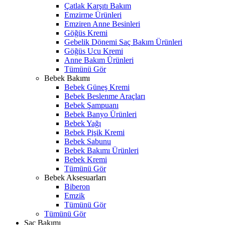
Çatlak Karşıtı Bakım
Emzirme Ürünleri
Emziren Anne Besinleri
Göğüs Kremi
Gebelik Dönemi Saç Bakım Ürünleri
Göğüs Ucu Kremi
Anne Bakım Ürünleri
Tümünü Gör
Bebek Bakımı
Bebek Güneş Kremi
Bebek Beslenme Araçları
Bebek Şampuanı
Bebek Banyo Ürünleri
Bebek Yağı
Bebek Pişik Kremi
Bebek Sabunu
Bebek Bakımı Ürünleri
Bebek Kremi
Tümünü Gör
Bebek Aksesuarları
Biberon
Emzik
Tümünü Gör
Tümünü Gör
Saç Bakımı