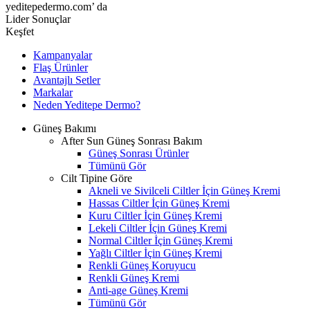
yeditepedermo.com’ da
Lider Sonuçlar
Keşfet
Kampanyalar
Flaş Ürünler
Avantajlı Setler
Markalar
Neden
Yeditepe
Dermo?
Güneş Bakımı
After Sun Güneş Sonrası Bakım
Güneş Sonrası Ürünler
Tümünü Gör
Cilt Tipine Göre
Akneli ve Sivilceli Ciltler İçin Güneş Kremi
Hassas Ciltler İçin Güneş Kremi
Kuru Ciltler İçin Güneş Kremi
Lekeli Ciltler İçin Güneş Kremi
Normal Ciltler İçin Güneş Kremi
Yağlı Ciltler İçin Güneş Kremi
Renkli Güneş Koruyucu
Renkli Güneş Kremi
Anti-age Güneş Kremi
Tümünü Gör