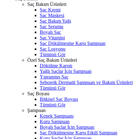
Saç Bakım Ürünleri
Saç Kremi
Saç Maskesi
Saç Bakım Yağı
Saç Serumu
Boyalı Saç
Saç Vitamini
Saç Dökülmesine Karşı Şampuan
Saç Losyonu
Tümünü Gör
Özel Saç Bakım Ürünleri
Dökülme Karşıtı
Yağlı Saçlar İçin Şampuan
Yıpranmış Saç
Seboreik Dermatit Şampuan ve Bakım Ürünleri
Tümünü Gör
Saç Boyası
Bitkisel Saç Boyası
Tümünü Gör
Şampuan
Kepek Şampuanı
Kuru Şampuan
Boyalı Saçlar İçin Şampuan
Saç Dökülmesine Karşı Etkili Şampuan
Kuru Saçlar İçin Şampuan