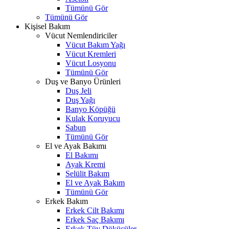
Tümünü Gör
Tümünü Gör
Kişisel Bakım
Vücut Nemlendiriciler
Vücut Bakım Yağı
Vücut Kremleri
Vücut Losyonu
Tümünü Gör
Duş ve Banyo Ürünleri
Duş Jeli
Duş Yağı
Banyo Köpüğü
Kulak Koruyucu
Sabun
Tümünü Gör
El ve Ayak Bakımı
El Bakımı
Ayak Kremi
Selülit Bakım
El ve Ayak Bakım
Tümünü Gör
Erkek Bakım
Erkek Cilt Bakımı
Erkek Saç Bakımı
Erkek Tüy Dökücüler