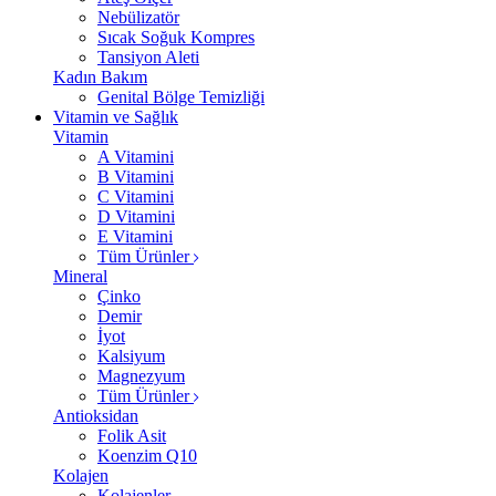
Nebülizatör
Sıcak Soğuk Kompres
Tansiyon Aleti
Kadın Bakım
Genital Bölge Temizliği
Vitamin ve Sağlık
Vitamin
A Vitamini
B Vitamini
C Vitamini
D Vitamini
E Vitamini
Tüm Ürünler
Mineral
Çinko
Demir
İyot
Kalsiyum
Magnezyum
Tüm Ürünler
Antioksidan
Folik Asit
Koenzim Q10
Kolajen
Kolajenler