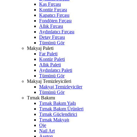
Kaş Fırçası
Kontür Fırçası
Kapatıcı Fırçası
Fondöten Fırçası
Allık Fırçası
Aydınlatıcı Fırçası
Detay Fırçası
Tümünü Gör
Makyaj Paleti
Far Paleti
Kontür Paleti
Allık Paleti
Aydınlatıcı Paleti
Tümünü Gör
Makyaj Temizleyicileri
Makyaj Temizleyiciler
Tümünü Gör
Tırnak Bakımı
Tırnak Bakım Yağı
Tırnak Bakım Ürünleri
Tırnak Güçlendirici
Tırnak Makyajı
Oje
Nail Art
Aseton