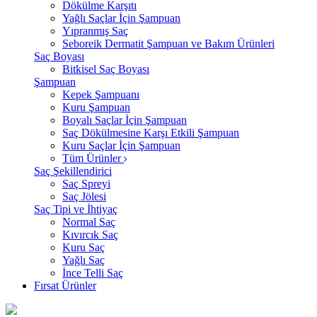
Dökülme Karşıtı
Yağlı Saçlar İçin Şampuan
Yıpranmış Saç
Seboreik Dermatit Şampuan ve Bakım Ürünleri
Saç Boyası
Bitkisel Saç Boyası
Şampuan
Kepek Şampuanı
Kuru Şampuan
Boyalı Saçlar İçin Şampuan
Saç Dökülmesine Karşı Etkili Şampuan
Kuru Saçlar İçin Şampuan
Tüm Ürünler
Saç Şekillendirici
Saç Spreyi
Saç Jölesi
Saç Tipi ve İhtiyaç
Normal Saç
Kıvırcık Saç
Kuru Saç
Yağlı Saç
İnce Telli Saç
Fırsat Ürünler