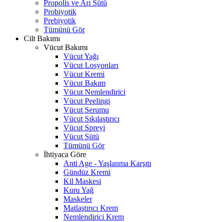
Propolis ve Arı Sütü
Probiyotik
Prebiyotik
Tümünü Gör
Cilt Bakımı
Vücut Bakımı
Vücut Yağı
Vücut Losyonları
Vücut Kremi
Vücut Bakım
Vücut Nemlendirici
Vücut Peelingi
Vücut Serumu
Vücut Sıkılaştırıcı
Vücut Spreyi
Vücut Sütü
Tümünü Gör
İhtiyaca Göre
Anti Age - Yaşlanma Karşıtı
Gündüz Kremi
Kil Maskesi
Kuru Yağ
Maskeler
Matlaştırıcı Krem
Nemlendirici Krem