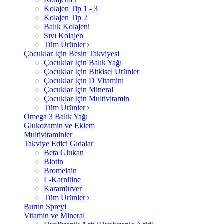
Kolajen Tip 1 - 3
Kolajen Tip 2
Balık Kolajeni
Sıvı Kolajen
Tüm Ürünler
Çocuklar İçin Besin Takviyesi
Çocuklar İçin Balık Yağı
Çocuklar İçin Bitkisel Ürünler
Çocuklar İçin D Vitamini
Çocuklar İçin Mineral
Çocuklar İçin Multivitamin
Tüm Ürünler
Omega 3 Balık Yağı
Glukozamin ve Eklem
Multivitaminler
Takviye Edici Gıdalar
Beta Glukan
Biotin
Bromelain
L-Karnitine
Karamürver
Tüm Ürünler
Burun Spreyi
Vitamin ve Mineral