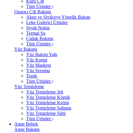
Kuru Cilt
Tüm Ürünler
Onarıcı Cilt Bakımı
Akne ve Sivilceye Yönelik Bakım
Leke Giderici Ürünler
Siyah Nokta
Termal Su
Çatlak Bakımı
Tüm Ürünler
Yüz Bakımı
Yüz Bakım Yağı
Yüz Kremi
Yüz Maskesi
Yüz Serumu
Tonik
Tüm Ürünler
Yüz Temizleme
Yüz Temizleme Jeli
Yüz Temizleme Köpük
Yüz Temizleme Kremi
Yüz Temizleme Sabunu
Yüz Temizleme Sütü
Tüm Ürünler
Anne Bebek
Anne Bakımı