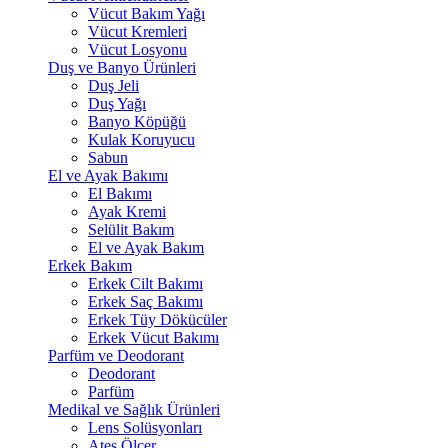
Vücut Bakım Yağı
Vücut Kremleri
Vücut Losyonu
Duş ve Banyo Ürünleri
Duş Jeli
Duş Yağı
Banyo Köpüğü
Kulak Koruyucu
Sabun
El ve Ayak Bakımı
El Bakımı
Ayak Kremi
Selülit Bakım
El ve Ayak Bakım
Erkek Bakım
Erkek Cilt Bakımı
Erkek Saç Bakımı
Erkek Tüy Dökücüler
Erkek Vücut Bakımı
Parfüm ve Deodorant
Deodorant
Parfüm
Medikal ve Sağlık Ürünleri
Lens Solüsyonları
Ateş Ölçer