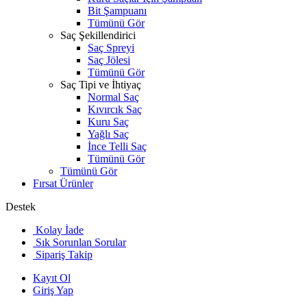
Bit Şampuanı
Tümünü Gör
Saç Şekillendirici
Saç Spreyi
Saç Jölesi
Tümünü Gör
Saç Tipi ve İhtiyaç
Normal Saç
Kıvırcık Saç
Kuru Saç
Yağlı Saç
İnce Telli Saç
Tümünü Gör
Tümünü Gör
Fırsat Ürünler
Destek
Kolay İade
Sık Sorunlan Sorular
Sipariş Takip
Kayıt Ol
Giriş Yap