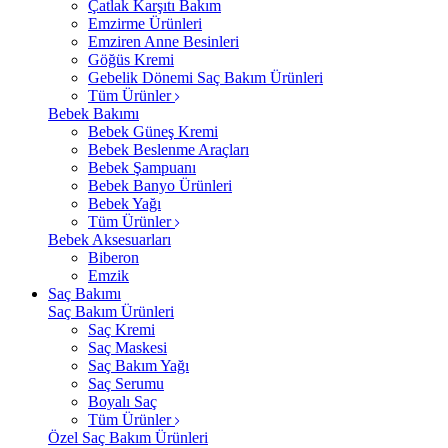
Çatlak Karşıtı Bakım
Emzirme Ürünleri
Emziren Anne Besinleri
Göğüs Kremi
Gebelik Dönemi Saç Bakım Ürünleri
Tüm Ürünler
Bebek Bakımı
Bebek Güneş Kremi
Bebek Beslenme Araçları
Bebek Şampuanı
Bebek Banyo Ürünleri
Bebek Yağı
Tüm Ürünler
Bebek Aksesuarları
Biberon
Emzik
Saç Bakımı
Saç Bakım Ürünleri
Saç Kremi
Saç Maskesi
Saç Bakım Yağı
Saç Serumu
Boyalı Saç
Tüm Ürünler
Özel Saç Bakım Ürünleri