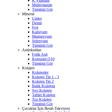
K Vitamini
Multivitamin
Tümünü Gör
Mineral
Çinko
Demir
İyot
Kalsiyum
Magnezyum
Selenyum
Tümünü Gör
Antioksidan
Folik Asit
Koenzim Q10
Tümünü Gör
Kolajen
Kolajenler
Kolajen Tip 1 - 3
Kolajen Tip 2
Balık Kolajeni
Sıvı Kolajen
Tablet Kolajen
Toz Kolajen
Tümünü Gör
Çocuklar İçin Besin Takviyesi