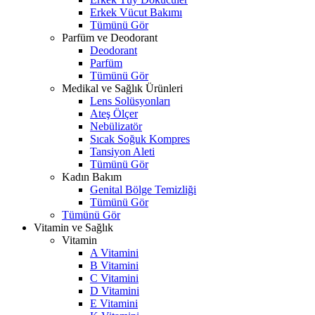
Erkek Vücut Bakımı
Tümünü Gör
Parfüm ve Deodorant
Deodorant
Parfüm
Tümünü Gör
Medikal ve Sağlık Ürünleri
Lens Solüsyonları
Ateş Ölçer
Nebülizatör
Sıcak Soğuk Kompres
Tansiyon Aleti
Tümünü Gör
Kadın Bakım
Genital Bölge Temizliği
Tümünü Gör
Tümünü Gör
Vitamin ve Sağlık
Vitamin
A Vitamini
B Vitamini
C Vitamini
D Vitamini
E Vitamini