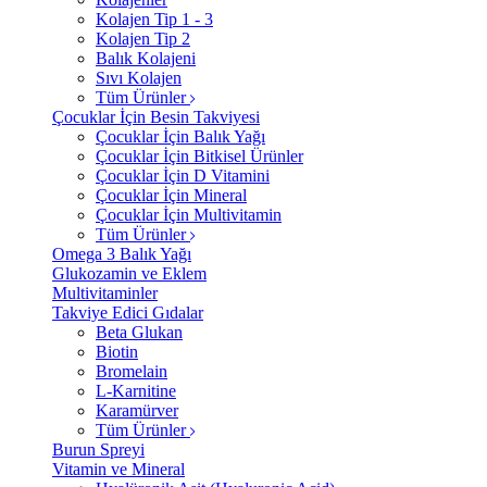
Kolajen Tip 1 - 3
Kolajen Tip 2
Balık Kolajeni
Sıvı Kolajen
Tüm Ürünler
Çocuklar İçin Besin Takviyesi
Çocuklar İçin Balık Yağı
Çocuklar İçin Bitkisel Ürünler
Çocuklar İçin D Vitamini
Çocuklar İçin Mineral
Çocuklar İçin Multivitamin
Tüm Ürünler
Omega 3 Balık Yağı
Glukozamin ve Eklem
Multivitaminler
Takviye Edici Gıdalar
Beta Glukan
Biotin
Bromelain
L-Karnitine
Karamürver
Tüm Ürünler
Burun Spreyi
Vitamin ve Mineral