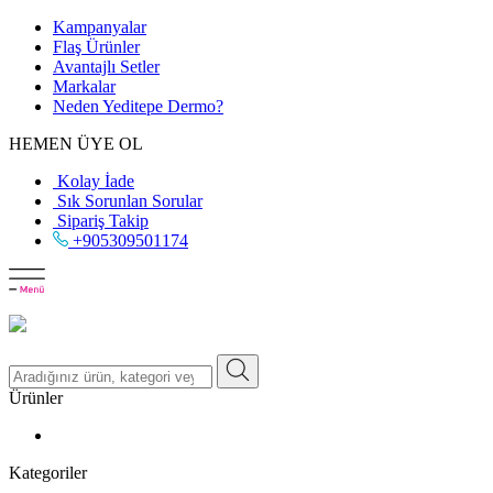
Kampanyalar
Flaş Ürünler
Avantajlı Setler
Markalar
Neden
Yeditepe
Dermo?
HEMEN ÜYE OL
Kolay İade
Sık Sorunlan Sorular
Sipariş Takip
+905309501174
Ürünler
Kategoriler