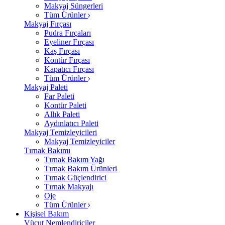
Makyaj Süngerleri
Tüm Ürünler
Makyaj Fırçası
Pudra Fırçaları
Eyeliner Fırçası
Kaş Fırçası
Kontür Fırçası
Kapatıcı Fırçası
Tüm Ürünler
Makyaj Paleti
Far Paleti
Kontür Paleti
Allık Paleti
Aydınlatıcı Paleti
Makyaj Temizleyicileri
Makyaj Temizleyiciler
Tırnak Bakımı
Tırnak Bakım Yağı
Tırnak Bakım Ürünleri
Tırnak Güçlendirici
Tırnak Makyajı
Oje
Tüm Ürünler
Kişisel Bakım
Vücut Nemlendiriciler