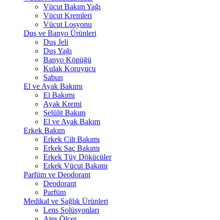
Vücut Bakım Yağı
Vücut Kremleri
Vücut Losyonu
Duş ve Banyo Ürünleri
Duş Jeli
Duş Yağı
Banyo Köpüğü
Kulak Koruyucu
Sabun
El ve Ayak Bakımı
El Bakımı
Ayak Kremi
Selülit Bakım
El ve Ayak Bakım
Erkek Bakım
Erkek Cilt Bakımı
Erkek Saç Bakımı
Erkek Tüy Dökücüler
Erkek Vücut Bakımı
Parfüm ve Deodorant
Deodorant
Parfüm
Medikal ve Sağlık Ürünleri
Lens Solüsyonları
Ateş Ölçer