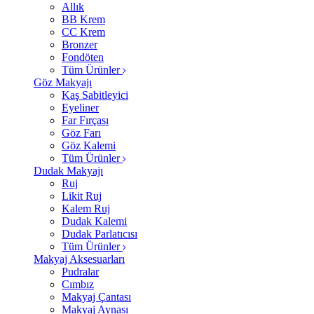
Allık
BB Krem
CC Krem
Bronzer
Fondöten
Tüm Ürünler
Göz Makyajı
Kaş Sabitleyici
Eyeliner
Far Fırçası
Göz Farı
Göz Kalemi
Tüm Ürünler
Dudak Makyajı
Ruj
Likit Ruj
Kalem Ruj
Dudak Kalemi
Dudak Parlatıcısı
Tüm Ürünler
Makyaj Aksesuarları
Pudralar
Cımbız
Makyaj Çantası
Makyaj Aynası