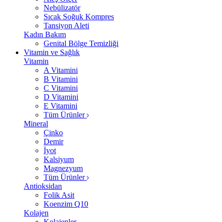
Nebülizatör
Sıcak Soğuk Kompres
Tansiyon Aleti
Kadın Bakım
Genital Bölge Temizliği
Vitamin ve Sağlık
Vitamin
A Vitamini
B Vitamini
C Vitamini
D Vitamini
E Vitamini
Tüm Ürünler
Mineral
Çinko
Demir
İyot
Kalsiyum
Magnezyum
Tüm Ürünler
Antioksidan
Folik Asit
Koenzim Q10
Kolajen
Kolajenler