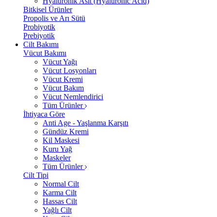
Hyalüronik Asit (Hyaluronic Acid)
Bitkisel Ürünler
Propolis ve Arı Sütü
Probiyotik
Prebiyotik
Cilt Bakımı
Vücut Bakımı
Vücut Yağı
Vücut Losyonları
Vücut Kremi
Vücut Bakım
Vücut Nemlendirici
Tüm Ürünler
İhtiyaca Göre
Anti Age - Yaşlanma Karşıtı
Gündüz Kremi
Kil Maskesi
Kuru Yağ
Maskeler
Tüm Ürünler
Cilt Tipi
Normal Cilt
Karma Cilt
Hassas Cilt
Yağlı Cilt