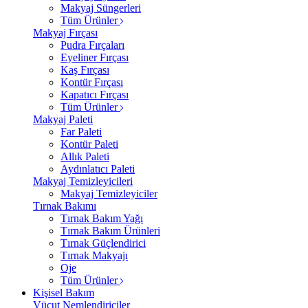
Makyaj Süngerleri
Tüm Ürünler
Makyaj Fırçası
Pudra Fırçaları
Eyeliner Fırçası
Kaş Fırçası
Kontür Fırçası
Kapatıcı Fırçası
Tüm Ürünler
Makyaj Paleti
Far Paleti
Kontür Paleti
Allık Paleti
Aydınlatıcı Paleti
Makyaj Temizleyicileri
Makyaj Temizleyiciler
Tırnak Bakımı
Tırnak Bakım Yağı
Tırnak Bakım Ürünleri
Tırnak Güçlendirici
Tırnak Makyajı
Oje
Tüm Ürünler
Kişisel Bakım
Vücut Nemlendiriciler