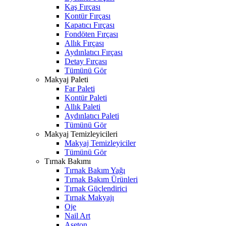
Kaş Fırçası
Kontür Fırçası
Kapatıcı Fırçası
Fondöten Fırçası
Allık Fırçası
Aydınlatıcı Fırçası
Detay Fırçası
Tümünü Gör
Makyaj Paleti
Far Paleti
Kontür Paleti
Allık Paleti
Aydınlatıcı Paleti
Tümünü Gör
Makyaj Temizleyicileri
Makyaj Temizleyiciler
Tümünü Gör
Tırnak Bakımı
Tırnak Bakım Yağı
Tırnak Bakım Ürünleri
Tırnak Güçlendirici
Tırnak Makyajı
Oje
Nail Art
Aseton