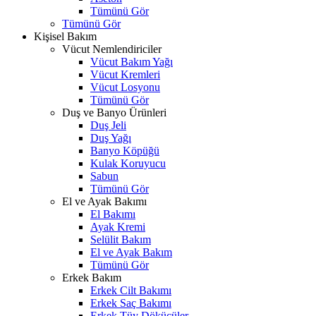
Tümünü Gör
Tümünü Gör
Kişisel Bakım
Vücut Nemlendiriciler
Vücut Bakım Yağı
Vücut Kremleri
Vücut Losyonu
Tümünü Gör
Duş ve Banyo Ürünleri
Duş Jeli
Duş Yağı
Banyo Köpüğü
Kulak Koruyucu
Sabun
Tümünü Gör
El ve Ayak Bakımı
El Bakımı
Ayak Kremi
Selülit Bakım
El ve Ayak Bakım
Tümünü Gör
Erkek Bakım
Erkek Cilt Bakımı
Erkek Saç Bakımı
Erkek Tüy Dökücüler