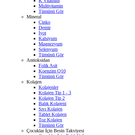
K Vitamini
Multivitamin
Tümünü Gör
Mineral
Çinko
Demir
İyot
Kalsiyum
Magnezyum
Selenyum
Tümünü Gör
Antioksidan
Folik Asit
Koenzim Q10
Tümünü Gör
Kolajen
Kolajenler
Kolajen Tip 1 - 3
Kolajen Tip 2
Balık Kolajeni
Sıvı Kolajen
Tablet Kolajen
Toz Kolajen
Tümünü Gör
Çocuklar İçin Besin Takviyesi