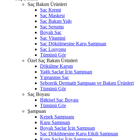
Saç Bakım Ürünleri
Saç Kremi
Saç Maskesi
Saç Bakım Yağı
Saç Serumu
Boyalı Saç
Saç Vitamini
Saç Dökülmesine Karşı Şampuan
Saç Losyonu
Tümünü Gör
Özel Saç Bakım Ürünleri
Dökülme Karşıtı
Yağlı Saçlar İçin Şampuan
Yıpranmış Saç
Seboreik Dermatit Şampuan ve Bakım Ürünleri
Tümünü Gör
Saç Boyası
Bitkisel Saç Boyası
Tümünü Gör
Şampuan
Kepek Şampuanı
Kuru Şampuan
Boyalı Saçlar İçin Şampuan
Saç Dökülmesine Karşı Etkili Şampuan
Kuru Saçlar İçin Şampuan