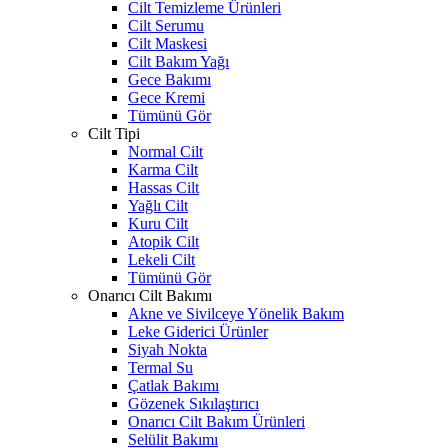
Cilt Temizleme Ürünleri
Cilt Serumu
Cilt Maskesi
Cilt Bakım Yağı
Gece Bakımı
Gece Kremi
Tümünü Gör
Cilt Tipi
Normal Cilt
Karma Cilt
Hassas Cilt
Yağlı Cilt
Kuru Cilt
Atopik Cilt
Lekeli Cilt
Tümünü Gör
Onarıcı Cilt Bakımı
Akne ve Sivilceye Yönelik Bakım
Leke Giderici Ürünler
Siyah Nokta
Termal Su
Çatlak Bakımı
Gözenek Sıkılaştırıcı
Onarıcı Cilt Bakım Ürünleri
Selülit Bakımı