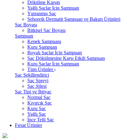
Dökülme Karşıtı
Yağlı Saçlar İçin Şampuan
Yıpranmış Saç
Seboreik Dermatit Şampuan ve Bakım Ürünleri
Saç Boyası
Bitkisel Saç Boyası
Şampuan
Kepek Şampuanı
Kuru Şampuan
Boyalı Saçlar İçin Şampuan
Saç Dökülmesine Karşı Etkili Şampuan
Kuru Saçlar İçin Şampuan
Tüm Ürünler
Saç Şekillendirici
Saç Spreyi
Saç Jölesi
Saç Tipi ve İhtiyaç
Normal Saç
Kıvırcık Saç
Kuru Saç
Yağlı Saç
İnce Telli Saç
Fırsat Ürünler