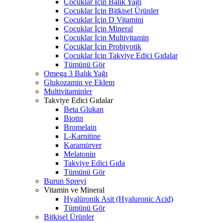
Çocuklar İçin Balık Yağı
Çocuklar İçin Bitkisel Ürünler
Çocuklar İçin D Vitamini
Çocuklar İçin Mineral
Çocuklar İçin Multivitamin
Çocuklar İçin Probiyotik
Çocuklar İçin Takviye Edici Gıdalar
Tümünü Gör
Omega 3 Balık Yağı
Glukozamin ve Eklem
Multivitaminler
Takviye Edici Gıdalar
Beta Glukan
Biotin
Bromelain
L-Karnitine
Karamürver
Melatonin
Takviye Edici Gıda
Tümünü Gör
Burun Spreyi
Vitamin ve Mineral
Hyalüronik Asit (Hyaluronic Acid)
Tümünü Gör
Bitkisel Ürünler