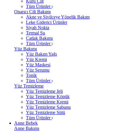
Kuru Cilt
Tüm Ürünler
Onarıcı Cilt Bakımı
Akne ve Sivilceye Yönelik Bakım
Leke Giderici Ürünler
Siyah Nokta
Termal Su
Çatlak Bakımı
Tüm Ürünler
Yüz Bakımı
Yüz Bakım Yağı
Yüz Kremi
Yüz Maskesi
Yüz Serumu
Tonik
Tüm Ürünler
Yüz Temizleme
Yüz Temizleme Jeli
Yüz Temizleme Köpük
Yüz Temizleme Kremi
Yüz Temizleme Sabunu
Yüz Temizleme Sütü
Tüm Ürünler
Anne Bebek
Anne Bakımı