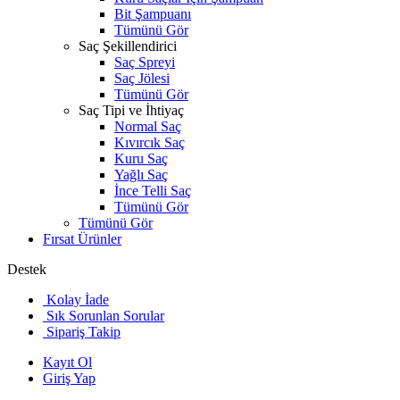
Bit Şampuanı
Tümünü Gör
Saç Şekillendirici
Saç Spreyi
Saç Jölesi
Tümünü Gör
Saç Tipi ve İhtiyaç
Normal Saç
Kıvırcık Saç
Kuru Saç
Yağlı Saç
İnce Telli Saç
Tümünü Gör
Tümünü Gör
Fırsat Ürünler
Destek
Kolay İade
Sık Sorunlan Sorular
Sipariş Takip
Kayıt Ol
Giriş Yap