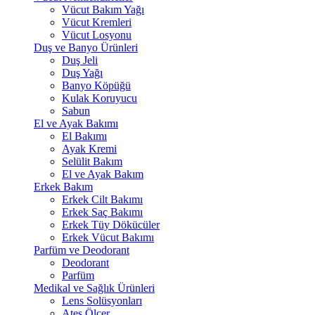
Vücut Bakım Yağı
Vücut Kremleri
Vücut Losyonu
Duş ve Banyo Ürünleri
Duş Jeli
Duş Yağı
Banyo Köpüğü
Kulak Koruyucu
Sabun
El ve Ayak Bakımı
El Bakımı
Ayak Kremi
Selülit Bakım
El ve Ayak Bakım
Erkek Bakım
Erkek Cilt Bakımı
Erkek Saç Bakımı
Erkek Tüy Dökücüler
Erkek Vücut Bakımı
Parfüm ve Deodorant
Deodorant
Parfüm
Medikal ve Sağlık Ürünleri
Lens Solüsyonları
Ateş Ölçer