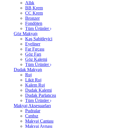
Allık
BB Krem
CC Krem
Bronzer
Fondöten
Tüm Ürünler
Göz Makyajı
Kaş Sabitleyici
Eyeliner
Far Fırçası
Göz Farı
Göz Kalemi
Tüm Ürünler
Dudak Makyajı
Ruj
Likit Ruj
Kalem Ruj
Dudak Kalemi
Dudak Parlatıcısı
Tüm Ürünler
Makyaj Aksesuarları
Pudralar
Cımbız
Makyaj Çantası
Makyaj Aynası