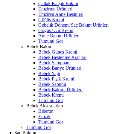
Çatlak Karşıtı Bakım
Emzirme Ürünleri
Emziren Anne Besinleri
Göğüs Kremi
Gebelik Dönemi Saç Bakım Ürünleri
Göğüs Ucu Kremi
Anne Bakım Ürünleri
Tümünü Gör
Bebek Bakımı
Bebek Güneş Kremi
Bebek Beslenme Araçları
Bebek Şampuanı
Bebek Banyo Ürünleri
Bebek Yağı
Bebek Pişik Kremi
Bebek Sabunu
Bebek Bakımı Ürünleri
Bebek Kremi
Tümünü Gör
Bebek Aksesuarları
Biberon
Emzik
Tümünü Gör
Tümünü Gör
Saç Bakımı