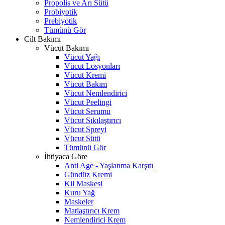
Propolis ve Arı Sütü
Probiyotik
Prebiyotik
Tümünü Gör
Cilt Bakımı
Vücut Bakımı
Vücut Yağı
Vücut Losyonları
Vücut Kremi
Vücut Bakım
Vücut Nemlendirici
Vücut Peelingi
Vücut Serumu
Vücut Sıkılaştırıcı
Vücut Spreyi
Vücut Sütü
Tümünü Gör
İhtiyaca Göre
Anti Age - Yaşlanma Karşıtı
Gündüz Kremi
Kil Maskesi
Kuru Yağ
Maskeler
Matlaştırıcı Krem
Nemlendirici Krem