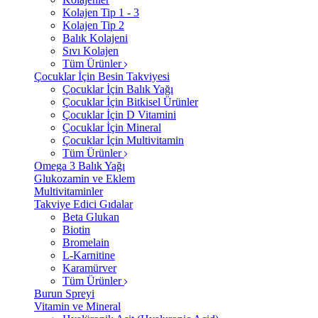
Kolajen Tip 1 - 3
Kolajen Tip 2
Balık Kolajeni
Sıvı Kolajen
Tüm Ürünler
Çocuklar İçin Besin Takviyesi
Çocuklar İçin Balık Yağı
Çocuklar İçin Bitkisel Ürünler
Çocuklar İçin D Vitamini
Çocuklar İçin Mineral
Çocuklar İçin Multivitamin
Tüm Ürünler
Omega 3 Balık Yağı
Glukozamin ve Eklem
Multivitaminler
Takviye Edici Gıdalar
Beta Glukan
Biotin
Bromelain
L-Karnitine
Karamürver
Tüm Ürünler
Burun Spreyi
Vitamin ve Mineral