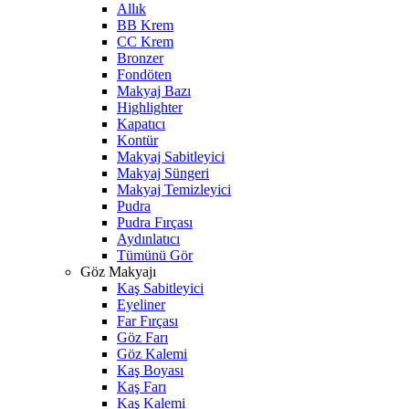
Allık
BB Krem
CC Krem
Bronzer
Fondöten
Makyaj Bazı
Highlighter
Kapatıcı
Kontür
Makyaj Sabitleyici
Makyaj Süngeri
Makyaj Temizleyici
Pudra
Pudra Fırçası
Aydınlatıcı
Tümünü Gör
Göz Makyajı
Kaş Sabitleyici
Eyeliner
Far Fırçası
Göz Farı
Göz Kalemi
Kaş Boyası
Kaş Farı
Kaş Kalemi