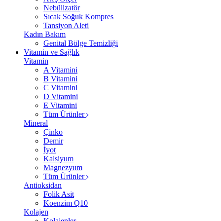
Nebülizatör
Sıcak Soğuk Kompres
Tansiyon Aleti
Kadın Bakım
Genital Bölge Temizliği
Vitamin ve Sağlık
Vitamin
A Vitamini
B Vitamini
C Vitamini
D Vitamini
E Vitamini
Tüm Ürünler
Mineral
Çinko
Demir
İyot
Kalsiyum
Magnezyum
Tüm Ürünler
Antioksidan
Folik Asit
Koenzim Q10
Kolajen
Kolajenler