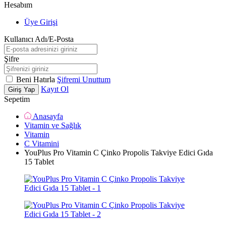
Hesabım
Üye Girişi
Kullanıcı Adı/E-Posta
Şifre
Beni Hatırla
Şifremi Unuttum
Kayıt Ol
Giriş Yap
Sepetim
Anasayfa
Vitamin ve Sağlık
Vitamin
C Vitamini
YouPlus Pro Vitamin C Çinko Propolis Takviye Edici Gıda
15 Tablet