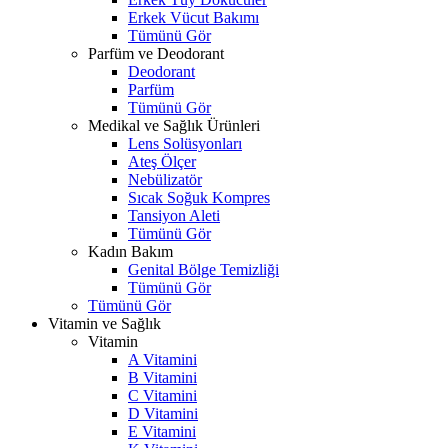
Erkek Vücut Bakımı
Tümünü Gör
Parfüm ve Deodorant
Deodorant
Parfüm
Tümünü Gör
Medikal ve Sağlık Ürünleri
Lens Solüsyonları
Ateş Ölçer
Nebülizatör
Sıcak Soğuk Kompres
Tansiyon Aleti
Tümünü Gör
Kadın Bakım
Genital Bölge Temizliği
Tümünü Gör
Tümünü Gör
Vitamin ve Sağlık
Vitamin
A Vitamini
B Vitamini
C Vitamini
D Vitamini
E Vitamini