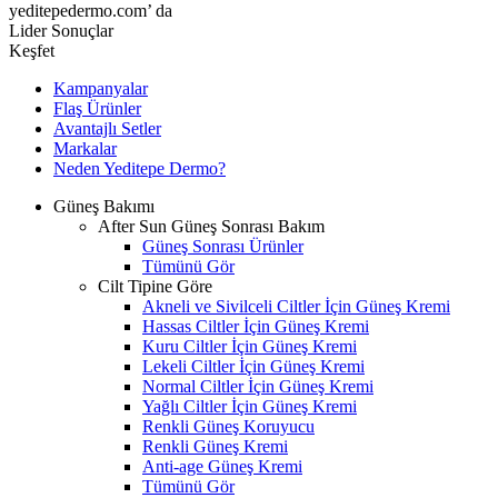
yeditepedermo.com’ da
Lider Sonuçlar
Keşfet
Kampanyalar
Flaş Ürünler
Avantajlı Setler
Markalar
Neden
Yeditepe
Dermo?
Güneş Bakımı
After Sun Güneş Sonrası Bakım
Güneş Sonrası Ürünler
Tümünü Gör
Cilt Tipine Göre
Akneli ve Sivilceli Ciltler İçin Güneş Kremi
Hassas Ciltler İçin Güneş Kremi
Kuru Ciltler İçin Güneş Kremi
Lekeli Ciltler İçin Güneş Kremi
Normal Ciltler İçin Güneş Kremi
Yağlı Ciltler İçin Güneş Kremi
Renkli Güneş Koruyucu
Renkli Güneş Kremi
Anti-age Güneş Kremi
Tümünü Gör