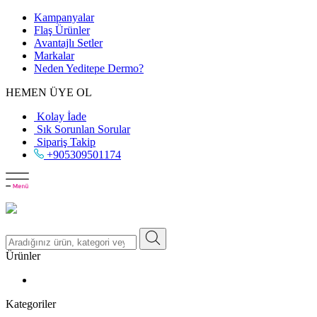
Kampanyalar
Flaş Ürünler
Avantajlı Setler
Markalar
Neden
Yeditepe
Dermo?
HEMEN ÜYE OL
Kolay İade
Sık Sorunlan Sorular
Sipariş Takip
+905309501174
Ürünler
Kategoriler