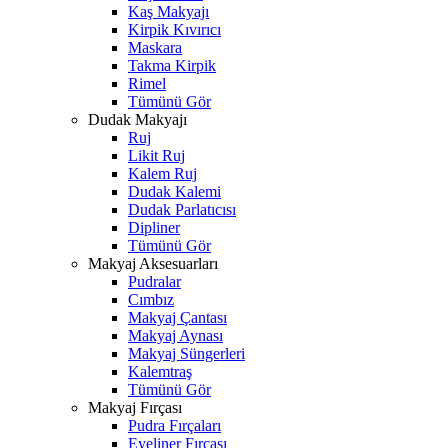
Kaş Makyajı
Kirpik Kıvırıcı
Maskara
Takma Kirpik
Rimel
Tümünü Gör
Dudak Makyajı
Ruj
Likit Ruj
Kalem Ruj
Dudak Kalemi
Dudak Parlatıcısı
Dipliner
Tümünü Gör
Makyaj Aksesuarları
Pudralar
Cımbız
Makyaj Çantası
Makyaj Aynası
Makyaj Süngerleri
Kalemtraş
Tümünü Gör
Makyaj Fırçası
Pudra Fırçaları
Eyeliner Fırçası