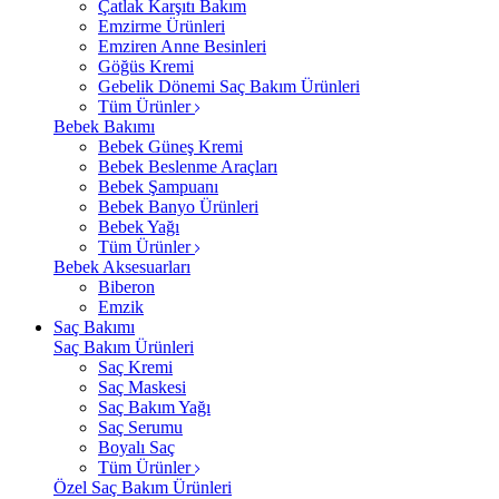
Çatlak Karşıtı Bakım
Emzirme Ürünleri
Emziren Anne Besinleri
Göğüs Kremi
Gebelik Dönemi Saç Bakım Ürünleri
Tüm Ürünler
Bebek Bakımı
Bebek Güneş Kremi
Bebek Beslenme Araçları
Bebek Şampuanı
Bebek Banyo Ürünleri
Bebek Yağı
Tüm Ürünler
Bebek Aksesuarları
Biberon
Emzik
Saç Bakımı
Saç Bakım Ürünleri
Saç Kremi
Saç Maskesi
Saç Bakım Yağı
Saç Serumu
Boyalı Saç
Tüm Ürünler
Özel Saç Bakım Ürünleri