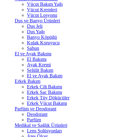
Vücut Bakım Yağı
Vücut Kremleri
Vücut Losyonu
Duş ve Banyo Ürünleri
Duş Jeli
Duş Yağı
Banyo Köpüğü
Kulak Koruyucu
Sabun
El ve Ayak Bakımı
El Bakımı
Ayak Kremi
Selülit Bakım
El ve Ayak Bakım
Erkek Bakım
Erkek Cilt Bakımı
Erkek Saç Bakımı
Erkek Tüy Dökücüler
Erkek Vücut Bakımı
Parfüm ve Deodorant
Deodorant
Parfüm
Medikal ve Sağlık Ürünleri
Lens Solüsyonları
Ateş Ölçer