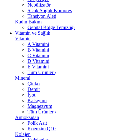
Nebülizatör
Sıcak Soğuk Kompres
Tansiyon Aleti
Kadın Bakım
Genital Bölge Temizliği
Vitamin ve Sağlık
Vitamin
A Vitamini
B Vitamini
C Vitamini
D Vitamini
E Vitamini
Tüm Ürünler
Mineral
Çinko
Demir
İyot
Kalsiyum
Magnezyum
Tüm Ürünler
Antioksidan
Folik Asit
Koenzim Q10
Kolajen
Kolajenler