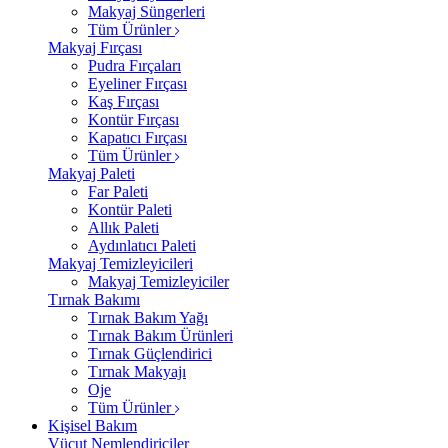
Makyaj Süngerleri
Tüm Ürünler
Makyaj Fırçası
Pudra Fırçaları
Eyeliner Fırçası
Kaş Fırçası
Kontür Fırçası
Kapatıcı Fırçası
Tüm Ürünler
Makyaj Paleti
Far Paleti
Kontür Paleti
Allık Paleti
Aydınlatıcı Paleti
Makyaj Temizleyicileri
Makyaj Temizleyiciler
Tırnak Bakımı
Tırnak Bakım Yağı
Tırnak Bakım Ürünleri
Tırnak Güçlendirici
Tırnak Makyajı
Oje
Tüm Ürünler
Kişisel Bakım
Vücut Nemlendiriciler