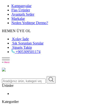
Kampanyalar
Flaş Ürünler
Avantajlı Setler
Markalar
Neden
Yeditepe
Dermo?
HEMEN ÜYE OL
Kolay İade
Sık Sorunlan Sorular
Sipariş Takip
+905309501174
Ürünler
Kategoriler