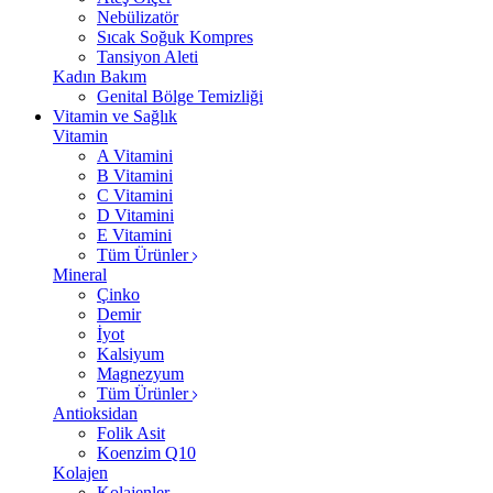
Nebülizatör
Sıcak Soğuk Kompres
Tansiyon Aleti
Kadın Bakım
Genital Bölge Temizliği
Vitamin ve Sağlık
Vitamin
A Vitamini
B Vitamini
C Vitamini
D Vitamini
E Vitamini
Tüm Ürünler
Mineral
Çinko
Demir
İyot
Kalsiyum
Magnezyum
Tüm Ürünler
Antioksidan
Folik Asit
Koenzim Q10
Kolajen
Kolajenler