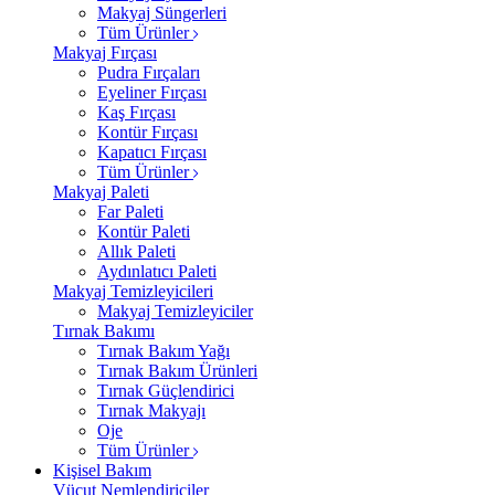
Makyaj Süngerleri
Tüm Ürünler
Makyaj Fırçası
Pudra Fırçaları
Eyeliner Fırçası
Kaş Fırçası
Kontür Fırçası
Kapatıcı Fırçası
Tüm Ürünler
Makyaj Paleti
Far Paleti
Kontür Paleti
Allık Paleti
Aydınlatıcı Paleti
Makyaj Temizleyicileri
Makyaj Temizleyiciler
Tırnak Bakımı
Tırnak Bakım Yağı
Tırnak Bakım Ürünleri
Tırnak Güçlendirici
Tırnak Makyajı
Oje
Tüm Ürünler
Kişisel Bakım
Vücut Nemlendiriciler