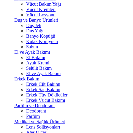
Vücut Bakım Yağı
Vücut Kremleri
Vücut Losyonu
Duş ve Banyo Ürünleri
Duş Jeli
Duş Yağı
Banyo Köpüğü
Kulak Koruyucu
Sabun
El ve Ayak Bakımı
El Bakımı
Ayak Kremi
Selülit Bakım
El ve Ayak Bakım
Erkek Bakım
Erkek Cilt Bakımı
Erkek Saç Bakımı
Erkek Tüy Dökücüler
Erkek Vücut Bakımı
Parfüm ve Deodorant
Deodorant
Parfüm
Medikal ve Sağlık Ürünleri
Lens Solüsyonları
Ateş Ölçer