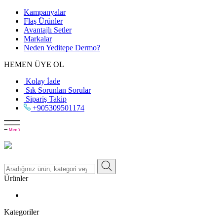
Kampanyalar
Flaş Ürünler
Avantajlı Setler
Markalar
Neden
Yeditepe
Dermo?
HEMEN ÜYE OL
Kolay İade
Sık Sorunlan Sorular
Sipariş Takip
+905309501174
Ürünler
Kategoriler