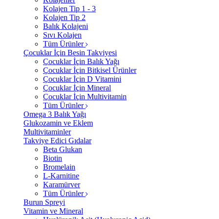
Kolajen Tip 1 - 3
Kolajen Tip 2
Balık Kolajeni
Sıvı Kolajen
Tüm Ürünler
Çocuklar İçin Besin Takviyesi
Çocuklar İçin Balık Yağı
Çocuklar İçin Bitkisel Ürünler
Çocuklar İçin D Vitamini
Çocuklar İçin Mineral
Çocuklar İçin Multivitamin
Tüm Ürünler
Omega 3 Balık Yağı
Glukozamin ve Eklem
Multivitaminler
Takviye Edici Gıdalar
Beta Glukan
Biotin
Bromelain
L-Karnitine
Karamürver
Tüm Ürünler
Burun Spreyi
Vitamin ve Mineral