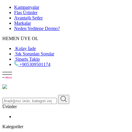
Kampanyalar
Flaş Ürünler
Avantajlı Setler
Markalar
Neden
Yeditepe
Dermo?
HEMEN ÜYE OL
Kolay İade
Sık Sorunlan Sorular
Sipariş Takip
+905309501174
Ürünler
Kategoriler