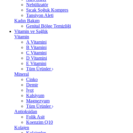
Nebülizatör
Sıcak Soğuk Kompres
Tansiyon Aleti
Kadın Bakım
Genital Bölge Temizliği
Vitamin ve Sağlık
Vitamin
A Vitamini
B Vitamini
C Vitamini
D Vitamini
E Vitamini
Tüm Ürünler
Mineral
Çinko
Demir
İyot
Kalsiyum
Magnezyum
Tüm Ürünler
Antioksidan
Folik Asit
Koenzim Q10
Kolajen
Kolajenler