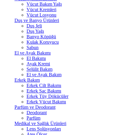
Vücut Bakım Yağı
Vücut Kremleri
Vücut Losyonu
Duş ve Banyo Ürünleri
Duş Jeli
Duş Yağı
Banyo Köpüğü
Kulak Koruyucu
Sabun
El ve Ayak Bakımı
El Bakımı
Ayak Kremi
Selülit Bakım
El ve Ayak Bakım
Erkek Bakım
Erkek Cilt Bakımı
Erkek Saç Bakımı
Erkek Tüy Dökücüler
Erkek Vücut Bakımı
Parfüm ve Deodorant
Deodorant
Parfüm
Medikal ve Sağlık Ürünleri
Lens Solüsyonları
Ateş Ölçer