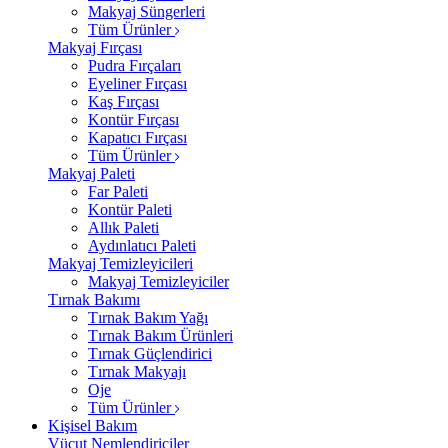
Makyaj Süngerleri
Tüm Ürünler
Makyaj Fırçası
Pudra Fırçaları
Eyeliner Fırçası
Kaş Fırçası
Kontür Fırçası
Kapatıcı Fırçası
Tüm Ürünler
Makyaj Paleti
Far Paleti
Kontür Paleti
Allık Paleti
Aydınlatıcı Paleti
Makyaj Temizleyicileri
Makyaj Temizleyiciler
Tırnak Bakımı
Tırnak Bakım Yağı
Tırnak Bakım Ürünleri
Tırnak Güçlendirici
Tırnak Makyajı
Oje
Tüm Ürünler
Kişisel Bakım
Vücut Nemlendiriciler