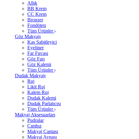
Allık
BB Krem
CC Krem
Bronzer
Fondöten
Tüm Ürünler
Göz Makyajı
Kaş Sabitleyici
Eyeliner
Far Fırçası
Göz Farı
Göz Kalemi
Tüm Ürünler
Dudak Makyajı
Ruj
Likit Ruj
Kalem Ruj
Dudak Kalemi
Dudak Parlatıcısı
Tüm Ürünler
Makyaj Aksesuarları
Pudralar
Cımbız
Makyaj Çantası
Makyaj Aynası