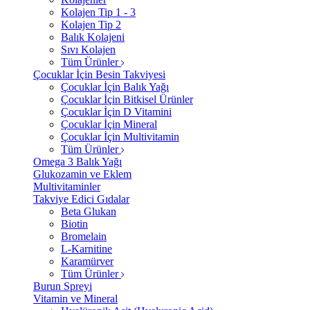
Kolajen Tip 1 - 3
Kolajen Tip 2
Balık Kolajeni
Sıvı Kolajen
Tüm Ürünler
Çocuklar İçin Besin Takviyesi
Çocuklar İçin Balık Yağı
Çocuklar İçin Bitkisel Ürünler
Çocuklar İçin D Vitamini
Çocuklar İçin Mineral
Çocuklar İçin Multivitamin
Tüm Ürünler
Omega 3 Balık Yağı
Glukozamin ve Eklem
Multivitaminler
Takviye Edici Gıdalar
Beta Glukan
Biotin
Bromelain
L-Karnitine
Karamürver
Tüm Ürünler
Burun Spreyi
Vitamin ve Mineral