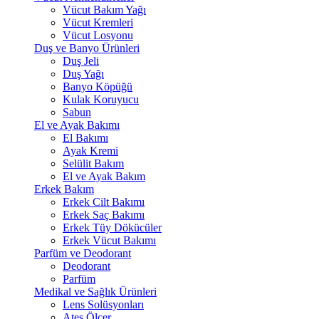
Vücut Bakım Yağı
Vücut Kremleri
Vücut Losyonu
Duş ve Banyo Ürünleri
Duş Jeli
Duş Yağı
Banyo Köpüğü
Kulak Koruyucu
Sabun
El ve Ayak Bakımı
El Bakımı
Ayak Kremi
Selülit Bakım
El ve Ayak Bakım
Erkek Bakım
Erkek Cilt Bakımı
Erkek Saç Bakımı
Erkek Tüy Dökücüler
Erkek Vücut Bakımı
Parfüm ve Deodorant
Deodorant
Parfüm
Medikal ve Sağlık Ürünleri
Lens Solüsyonları
Ateş Ölçer