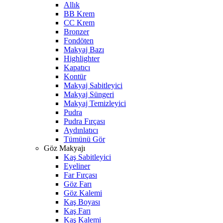
Allık
BB Krem
CC Krem
Bronzer
Fondöten
Makyaj Bazı
Highlighter
Kapatıcı
Kontür
Makyaj Sabitleyici
Makyaj Süngeri
Makyaj Temizleyici
Pudra
Pudra Fırçası
Aydınlatıcı
Tümünü Gör
Göz Makyajı
Kaş Sabitleyici
Eyeliner
Far Fırçası
Göz Farı
Göz Kalemi
Kaş Boyası
Kaş Farı
Kaş Kalemi