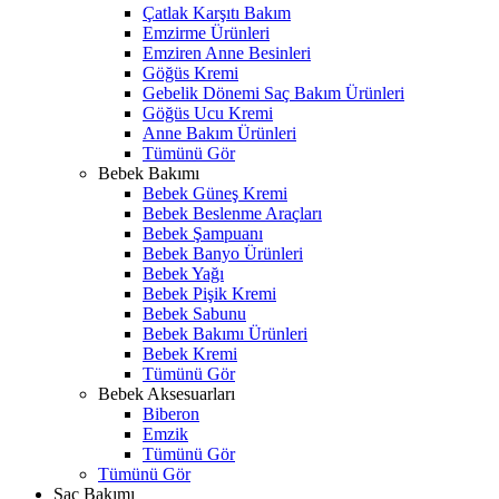
Çatlak Karşıtı Bakım
Emzirme Ürünleri
Emziren Anne Besinleri
Göğüs Kremi
Gebelik Dönemi Saç Bakım Ürünleri
Göğüs Ucu Kremi
Anne Bakım Ürünleri
Tümünü Gör
Bebek Bakımı
Bebek Güneş Kremi
Bebek Beslenme Araçları
Bebek Şampuanı
Bebek Banyo Ürünleri
Bebek Yağı
Bebek Pişik Kremi
Bebek Sabunu
Bebek Bakımı Ürünleri
Bebek Kremi
Tümünü Gör
Bebek Aksesuarları
Biberon
Emzik
Tümünü Gör
Tümünü Gör
Saç Bakımı