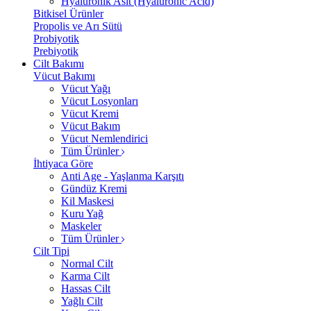
Hyalüronik Asit (Hyaluronic Acid)
Bitkisel Ürünler
Propolis ve Arı Sütü
Probiyotik
Prebiyotik
Cilt Bakımı
Vücut Bakımı
Vücut Yağı
Vücut Losyonları
Vücut Kremi
Vücut Bakım
Vücut Nemlendirici
Tüm Ürünler
İhtiyaca Göre
Anti Age - Yaşlanma Karşıtı
Gündüz Kremi
Kil Maskesi
Kuru Yağ
Maskeler
Tüm Ürünler
Cilt Tipi
Normal Cilt
Karma Cilt
Hassas Cilt
Yağlı Cilt