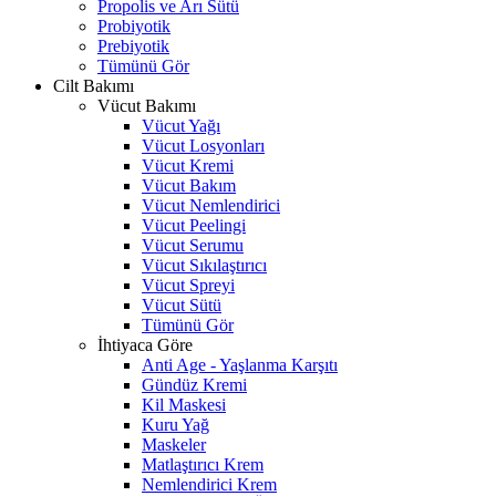
Propolis ve Arı Sütü
Probiyotik
Prebiyotik
Tümünü Gör
Cilt Bakımı
Vücut Bakımı
Vücut Yağı
Vücut Losyonları
Vücut Kremi
Vücut Bakım
Vücut Nemlendirici
Vücut Peelingi
Vücut Serumu
Vücut Sıkılaştırıcı
Vücut Spreyi
Vücut Sütü
Tümünü Gör
İhtiyaca Göre
Anti Age - Yaşlanma Karşıtı
Gündüz Kremi
Kil Maskesi
Kuru Yağ
Maskeler
Matlaştırıcı Krem
Nemlendirici Krem