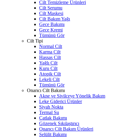
Cilt Temizleme Ürünleri
Cilt Serumu
Cilt Maskesi
Cilt Bakım Yağı
Gece Bakımı
Gece Kremi
Tümünü Gör
Cilt Tipi
Normal Cilt
Karma Cilt
Hassas Cilt
Yağlı Cilt
Kuru Cilt
Atopik Cilt
Lekeli Cilt
Tümünü Gör
Onarıcı Cilt Bakımı
Akne ve Sivilceye Yönelik Bakım
Leke Giderici Ürünler
Siyah Nokta
Termal Su
Çatlak Bakımı
Gözenek Sıkılaştırıcı
Onarıcı Cilt Bakım Ürünleri
Selülit Bakımı