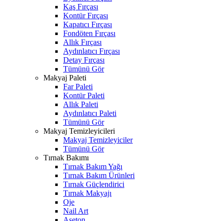
Kaş Fırçası
Kontür Fırçası
Kapatıcı Fırçası
Fondöten Fırçası
Allık Fırçası
Aydınlatıcı Fırçası
Detay Fırçası
Tümünü Gör
Makyaj Paleti
Far Paleti
Kontür Paleti
Allık Paleti
Aydınlatıcı Paleti
Tümünü Gör
Makyaj Temizleyicileri
Makyaj Temizleyiciler
Tümünü Gör
Tırnak Bakımı
Tırnak Bakım Yağı
Tırnak Bakım Ürünleri
Tırnak Güçlendirici
Tırnak Makyajı
Oje
Nail Art
Aseton