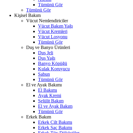
Tümünü Gör
Tümünü Gör
Kişisel Bakım
Vücut Nemlendiriciler
Vücut Bakım Yağı
Vücut Kremleri
Vücut Losyonu
Tümünü Gör
Duş ve Banyo Ürünleri
Duş Jeli
Duş Yağı
Banyo Köpüğü
Kulak Koruyucu
Sabun
Tümünü Gör
El ve Ayak Bakımı
El Bakımı
Ayak Kremi
Selülit Bakım
El ve Ayak Bakım
Tümünü Gör
Erkek Bakım
Erkek Cilt Bakımı
Erkek Saç Bakımı
Erkek Tüy Dökücüler