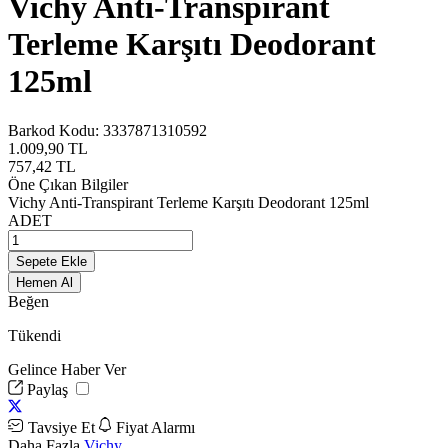
Vichy Anti-Transpirant
Terleme Karşıtı Deodorant
125ml
Barkod Kodu:
3337871310592
1.009,90
TL
757,42
TL
Öne Çıkan Bilgiler
Vichy Anti-Transpirant Terleme Karşıtı Deodorant 125ml
ADET
Sepete Ekle
Hemen Al
Beğen
Tükendi
Gelince Haber Ver
Paylaş
Tavsiye Et
Fiyat Alarmı
Daha Fazla
Vichy