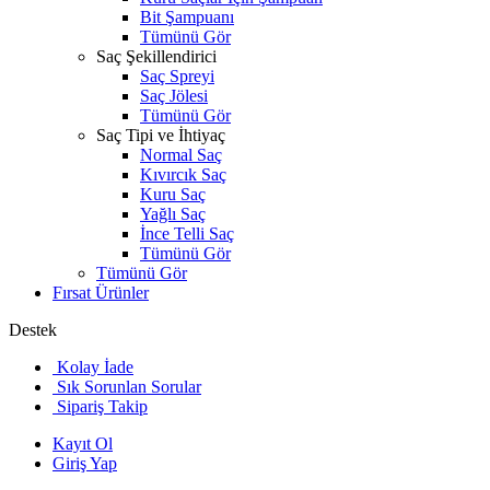
Bit Şampuanı
Tümünü Gör
Saç Şekillendirici
Saç Spreyi
Saç Jölesi
Tümünü Gör
Saç Tipi ve İhtiyaç
Normal Saç
Kıvırcık Saç
Kuru Saç
Yağlı Saç
İnce Telli Saç
Tümünü Gör
Tümünü Gör
Fırsat Ürünler
Destek
Kolay İade
Sık Sorunlan Sorular
Sipariş Takip
Kayıt Ol
Giriş Yap