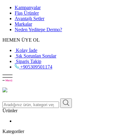
Kampanyalar
Flaş Ürünler
Avantajlı Setler
Markalar
Neden
Yeditepe
Dermo?
HEMEN ÜYE OL
Kolay İade
Sık Sorunlan Sorular
Sipariş Takip
+905309501174
Ürünler
Kategoriler