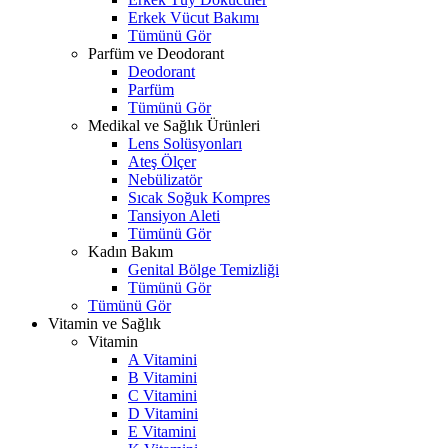
Erkek Vücut Bakımı
Tümünü Gör
Parfüm ve Deodorant
Deodorant
Parfüm
Tümünü Gör
Medikal ve Sağlık Ürünleri
Lens Solüsyonları
Ateş Ölçer
Nebülizatör
Sıcak Soğuk Kompres
Tansiyon Aleti
Tümünü Gör
Kadın Bakım
Genital Bölge Temizliği
Tümünü Gör
Tümünü Gör
Vitamin ve Sağlık
Vitamin
A Vitamini
B Vitamini
C Vitamini
D Vitamini
E Vitamini