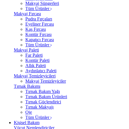
Makyaj Süngerleri
Tüm Ürünler
Makyaj Fırçası
Pudra Fırçaları
Eyeliner Fırçası
Kaş Fırçası
Kontür Fırçası
Kapatıcı Fırçası
Tüm Ürünler
Makyaj Paleti
Far Paleti
Kontür Paleti
Allık Paleti
Aydınlatıcı Paleti
Makyaj Temizleyicileri
Makyaj Temizleyiciler
Tırnak Bakımı
Tırnak Bakım Yağı
Tırnak Bakım Ürünleri
Tırnak Güçlendirici
Tırnak Makyajı
Oje
Tüm Ürünler
Kişisel Bakım
Vücut Nemlendiriciler