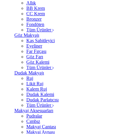
Allık
BB Krem
CC Krem
Bronzer
Fondöten
Tüm Ürünler
Göz Makyajı
Kaş Sabitleyici
Eyeliner
Far Fırçası
Göz Farı
Göz Kalemi
Tüm Ürünler
Dudak Makyajı
Ruj
Likit Ruj
Kalem Ruj
Dudak Kalemi
Dudak Parlatıcısı
Tüm Ürünler
Makyaj Aksesuarları
Pudralar
Cımbız
Makyaj Çantası
Makyaj Aynası