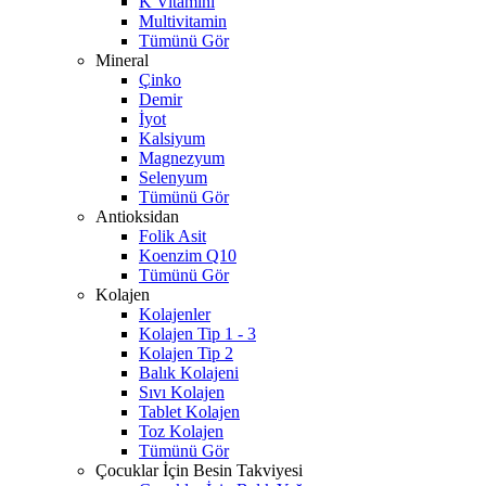
K Vitamini
Multivitamin
Tümünü Gör
Mineral
Çinko
Demir
İyot
Kalsiyum
Magnezyum
Selenyum
Tümünü Gör
Antioksidan
Folik Asit
Koenzim Q10
Tümünü Gör
Kolajen
Kolajenler
Kolajen Tip 1 - 3
Kolajen Tip 2
Balık Kolajeni
Sıvı Kolajen
Tablet Kolajen
Toz Kolajen
Tümünü Gör
Çocuklar İçin Besin Takviyesi