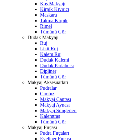
Kaş Makyajı
Kirpik Kıvırıcı
Maskara
Takma Kirpik
Rimel
Tümünü Gör
Dudak Makyajı
Ruj
Likit Ruj
Kalem Ruj
Dudak Kalemi
Dudak Parlatıcısı
Dipliner
Tümünü Gör
Makyaj Aksesuarları
Pudralar
Cımbız
Makyaj Çantası
Makyaj Aynası
Makyaj Süngerleri
Kalemtraş
Tümünü Gör
Makyaj Fırçası
Pudra Fırçaları
Eyeliner Fırçası