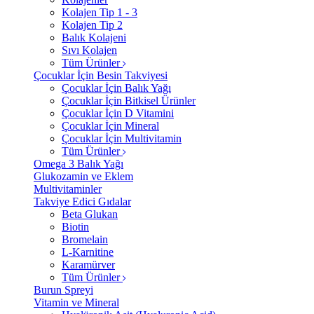
Kolajen Tip 1 - 3
Kolajen Tip 2
Balık Kolajeni
Sıvı Kolajen
Tüm Ürünler
Çocuklar İçin Besin Takviyesi
Çocuklar İçin Balık Yağı
Çocuklar İçin Bitkisel Ürünler
Çocuklar İçin D Vitamini
Çocuklar İçin Mineral
Çocuklar İçin Multivitamin
Tüm Ürünler
Omega 3 Balık Yağı
Glukozamin ve Eklem
Multivitaminler
Takviye Edici Gıdalar
Beta Glukan
Biotin
Bromelain
L-Karnitine
Karamürver
Tüm Ürünler
Burun Spreyi
Vitamin ve Mineral