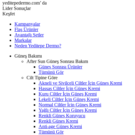
yeditepedermo.com’ da
Lider Sonuçlar
Keşfet
Kampanyalar
Flaş Ürünler
Avantajlı Setler
Markalar
Neden
Yeditepe
Dermo?
Güneş Bakımı
After Sun Güneş Sonrası Bakım
Güneş Sonrası Ürünler
Tümünü Gör
Cilt Tipine Göre
Akneli ve Sivilceli Ciltler İçin Güneş Kremi
Hassas Ciltler İçin Güneş Kremi
Kuru Ciltler İçin Güneş Kremi
Lekeli Ciltler İçin Güneş Kremi
Normal Ciltler İçin Güneş Kremi
Yağlı Ciltler İçin Güneş Kremi
Renkli Güneş Koruyucu
Renkli Güneş Kremi
Anti-age Güneş Kremi
Tümünü Gör