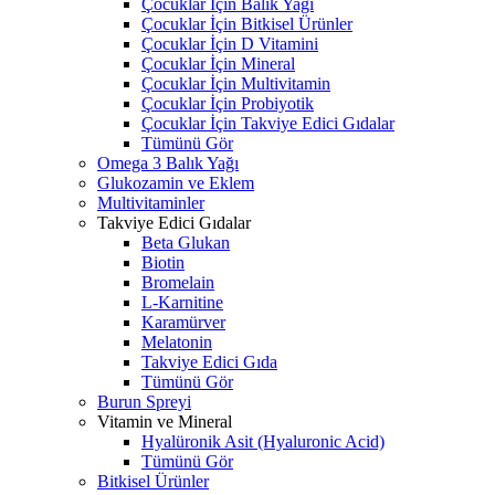
Çocuklar İçin Balık Yağı
Çocuklar İçin Bitkisel Ürünler
Çocuklar İçin D Vitamini
Çocuklar İçin Mineral
Çocuklar İçin Multivitamin
Çocuklar İçin Probiyotik
Çocuklar İçin Takviye Edici Gıdalar
Tümünü Gör
Omega 3 Balık Yağı
Glukozamin ve Eklem
Multivitaminler
Takviye Edici Gıdalar
Beta Glukan
Biotin
Bromelain
L-Karnitine
Karamürver
Melatonin
Takviye Edici Gıda
Tümünü Gör
Burun Spreyi
Vitamin ve Mineral
Hyalüronik Asit (Hyaluronic Acid)
Tümünü Gör
Bitkisel Ürünler