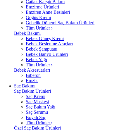
Çatlak Karşıtı Bakım
Emzirme Ürünleri
Emziren Anne Besinleri
Göğüs Kremi
Gebelik Dönemi Saç Bakım Ürünleri
Tüm Ürünler
Bebek Bakımı
Bebek Güneş Kremi
Bebek Beslenme Araçları
Bebek Şampuanı
Bebek Banyo Ürünleri
Bebek Yağı
Tüm Ürünler
Bebek Aksesuarları
Biberon
Emzik
Saç Bakımı
Saç Bakım Ürünleri
Saç Kremi
Saç Maskesi
Saç Bakım Yağı
Saç Serumu
Boyalı Saç
Tüm Ürünler
Özel Saç Bakım Ürünleri