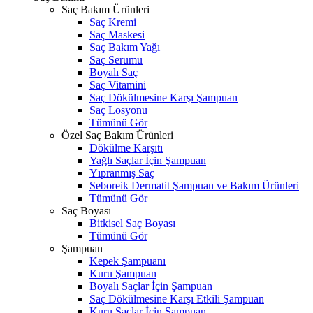
Saç Bakım Ürünleri
Saç Kremi
Saç Maskesi
Saç Bakım Yağı
Saç Serumu
Boyalı Saç
Saç Vitamini
Saç Dökülmesine Karşı Şampuan
Saç Losyonu
Tümünü Gör
Özel Saç Bakım Ürünleri
Dökülme Karşıtı
Yağlı Saçlar İçin Şampuan
Yıpranmış Saç
Seboreik Dermatit Şampuan ve Bakım Ürünleri
Tümünü Gör
Saç Boyası
Bitkisel Saç Boyası
Tümünü Gör
Şampuan
Kepek Şampuanı
Kuru Şampuan
Boyalı Saçlar İçin Şampuan
Saç Dökülmesine Karşı Etkili Şampuan
Kuru Saçlar İçin Şampuan