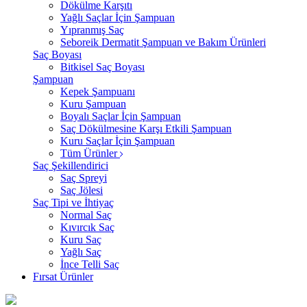
Dökülme Karşıtı
Yağlı Saçlar İçin Şampuan
Yıpranmış Saç
Seboreik Dermatit Şampuan ve Bakım Ürünleri
Saç Boyası
Bitkisel Saç Boyası
Şampuan
Kepek Şampuanı
Kuru Şampuan
Boyalı Saçlar İçin Şampuan
Saç Dökülmesine Karşı Etkili Şampuan
Kuru Saçlar İçin Şampuan
Tüm Ürünler
Saç Şekillendirici
Saç Spreyi
Saç Jölesi
Saç Tipi ve İhtiyaç
Normal Saç
Kıvırcık Saç
Kuru Saç
Yağlı Saç
İnce Telli Saç
Fırsat Ürünler