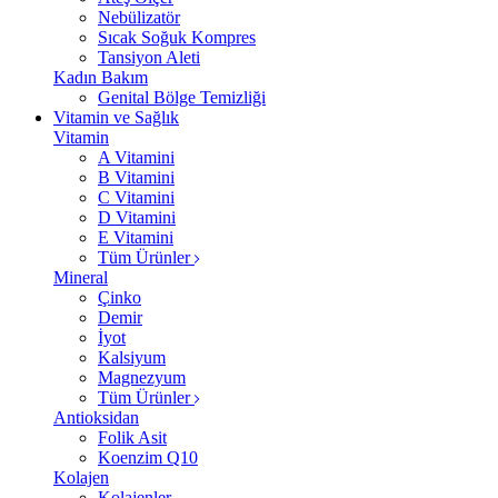
Nebülizatör
Sıcak Soğuk Kompres
Tansiyon Aleti
Kadın Bakım
Genital Bölge Temizliği
Vitamin ve Sağlık
Vitamin
A Vitamini
B Vitamini
C Vitamini
D Vitamini
E Vitamini
Tüm Ürünler
Mineral
Çinko
Demir
İyot
Kalsiyum
Magnezyum
Tüm Ürünler
Antioksidan
Folik Asit
Koenzim Q10
Kolajen
Kolajenler