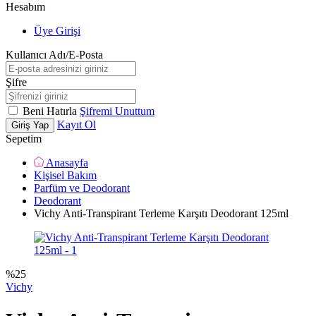
Hesabım
Üye Girişi
Kullanıcı Adı/E-Posta
Şifre
Beni Hatırla
Şifremi Unuttum
Kayıt Ol
Giriş Yap
Sepetim
Anasayfa
Kişisel Bakım
Parfüm ve Deodorant
Deodorant
Vichy Anti-Transpirant Terleme Karşıtı Deodorant 125ml
%
25
Vichy