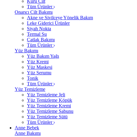
Kuru Cilt
Tüm Ürünler
Onarıcı Cilt Bakımı
Akne ve Sivilceye Yönelik Bakım
Leke Giderici Ürünler
Siyah Nokta
Termal Su
Çatlak Bakımı
Tüm Ürünler
Yüz Bakımı
Yüz Bakım Yağı
Yüz Kremi
Yüz Maskesi
Yüz Serumu
Tonik
Tüm Ürünler
Yüz Temizleme
Yüz Temizleme Jeli
Yüz Temizleme Köpük
Yüz Temizleme Kremi
Yüz Temizleme Sabunu
Yüz Temizleme Sütü
Tüm Ürünler
Anne Bebek
Anne Bakımı