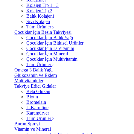
Kolajen Tip 1 - 3
Kolajen Tip 2
Balık Kolajeni
Sıvı Kolajen
Tüm Ürünler
Çocuklar İçin Besin Takviyesi
Çocuklar İçin Balık Yağı
Çocuklar İçin Bitkisel Ürünler
Çocuklar İçin D Vitamini
Çocuklar İçin Mineral
Çocuklar İçin Multivitamin
Tüm Ürünler
Omega 3 Balık Yağı
Glukozamin ve Eklem
Multivitaminler
Takviye Edici Gıdalar
Beta Glukan
Biotin
Bromelain
L-Karnitine
Karamürver
Tüm Ürünler
Burun Spreyi
Vitamin ve Mineral