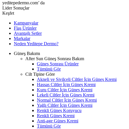
yeditepedermo.com’ da
Lider Sonuçlar
Keşfet
Kampanyalar
Flaş Ürünler
Avantajlı Setler
Markalar
Neden
Yeditepe
Dermo?
Güneş Bakımı
After Sun Güneş Sonrası Bakım
Güneş Sonrası Ürünler
Tümünü Gör
Cilt Tipine Göre
Akneli ve Sivilceli Ciltler İçin Güneş Kremi
Hassas Ciltler İçin Güneş Kremi
Kuru Ciltler İçin Güneş Kremi
Lekeli Ciltler İçin Güneş Kremi
Normal Ciltler İçin Güneş Kremi
Yağlı Ciltler İçin Güneş Kremi
Renkli Güneş Koruyucu
Renkli Güneş Kremi
Anti-age Güneş Kremi
Tümünü Gör