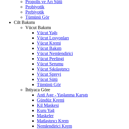
Propolis ve Arı Sütü
Probiyotik
Prebiyotik
Tümünü Gör
Cilt Bakımı
Vücut Bakımı
Vücut Yağı
Vücut Losyonları
Vücut Kremi
Vücut Bakım
Vücut Nemlendirici
Vücut Peelingi
Vücut Serumu
Vücut Sıkılaştırıcı
Vücut Spreyi
Vücut Sütü
Tümünü Gör
İhtiyaca Göre
Anti Age - Yaşlanma Karşıtı
Gündüz Kremi
Kil Maskesi
Kuru Yağ
Maskeler
Matlaştırıcı Krem
Nemlendirici Krem