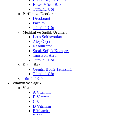
Erkek Vücut Bakımı
Tümünü Gör
Parfüm ve Deodorant
Deodorant
Parfüm
Tümünü Gör
Medikal ve Sağlık Ürünleri
Lens Solüsyonları
Ateş Ölçer
Nebülizatör
Sıcak Soğuk Kompres
Tansiyon Aleti
Tümünü Gör
Kadın Bakım
Genital Bölge Temizliği
Tümünü Gör
Tümünü Gör
Vitamin ve Sağlık
Vitamin
A Vitamini
B Vitamini
C Vitamini
D Vitamini
E Vitamini