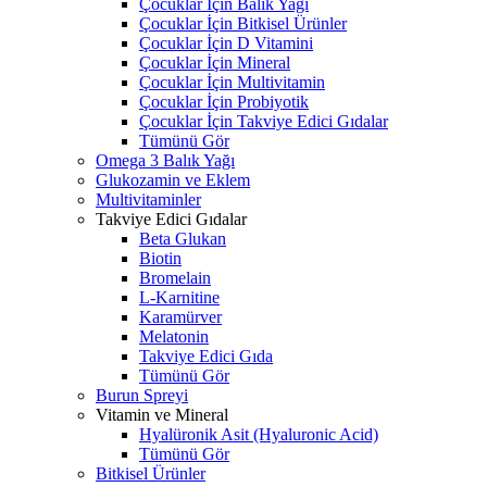
Çocuklar İçin Balık Yağı
Çocuklar İçin Bitkisel Ürünler
Çocuklar İçin D Vitamini
Çocuklar İçin Mineral
Çocuklar İçin Multivitamin
Çocuklar İçin Probiyotik
Çocuklar İçin Takviye Edici Gıdalar
Tümünü Gör
Omega 3 Balık Yağı
Glukozamin ve Eklem
Multivitaminler
Takviye Edici Gıdalar
Beta Glukan
Biotin
Bromelain
L-Karnitine
Karamürver
Melatonin
Takviye Edici Gıda
Tümünü Gör
Burun Spreyi
Vitamin ve Mineral
Hyalüronik Asit (Hyaluronic Acid)
Tümünü Gör
Bitkisel Ürünler