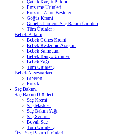
Çatlak Karşıtı Bakım
Emzirme Ürünleri
Emziren Anne Besinleri
Göğüs Kremi
Gebelik Dönemi Saç Bakım Ürünleri
Tüm Ürünler
Bebek Bakımı
Bebek Güneş Kremi
Bebek Beslenme Araçları
Bebek Şampuanı
Bebek Banyo Ürünleri
Bebek Yağı
Tüm Ürünler
Bebek Aksesuarları
Biberon
Emzik
Saç Bakımı
Saç Bakım Ürünleri
Saç Kremi
Saç Maskesi
Saç Bakım Yağı
Saç Serumu
Boyalı Saç
Tüm Ürünler
Özel Saç Bakım Ürünleri