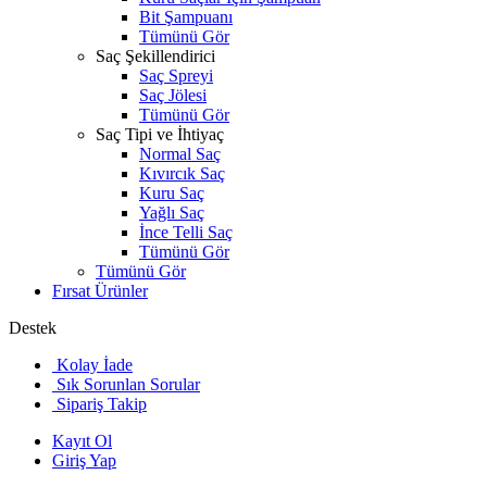
Bit Şampuanı
Tümünü Gör
Saç Şekillendirici
Saç Spreyi
Saç Jölesi
Tümünü Gör
Saç Tipi ve İhtiyaç
Normal Saç
Kıvırcık Saç
Kuru Saç
Yağlı Saç
İnce Telli Saç
Tümünü Gör
Tümünü Gör
Fırsat Ürünler
Destek
Kolay İade
Sık Sorunlan Sorular
Sipariş Takip
Kayıt Ol
Giriş Yap