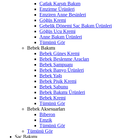
Çatlak Karşıtı Bakım
Emzirme Ürünleri
Emziren Anne Besinleri
Göğüs Kremi
Gebelik Dönemi Saç Bakım Ürünleri
Göğüs Ucu Kremi
Anne Bakım Ürünleri
Tümünü Gör
Bebek Bakımı
Bebek Güneş Kremi
Bebek Beslenme Araçları
Bebek Şampuanı
Bebek Banyo Ürünleri
Bebek Yağı
Bebek Pişik Kremi
Bebek Sabunu
Bebek Bakımı Ürünleri
Bebek Kremi
Tümünü Gör
Bebek Aksesuarları
Biberon
Emzik
Tümünü Gör
Tümünü Gör
Saç Bakımı