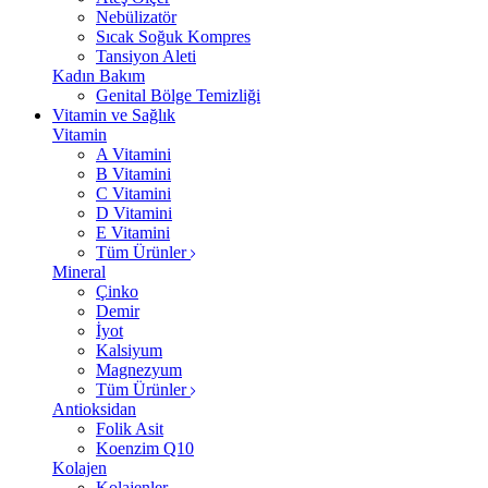
Nebülizatör
Sıcak Soğuk Kompres
Tansiyon Aleti
Kadın Bakım
Genital Bölge Temizliği
Vitamin ve Sağlık
Vitamin
A Vitamini
B Vitamini
C Vitamini
D Vitamini
E Vitamini
Tüm Ürünler
Mineral
Çinko
Demir
İyot
Kalsiyum
Magnezyum
Tüm Ürünler
Antioksidan
Folik Asit
Koenzim Q10
Kolajen
Kolajenler