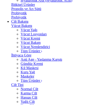
Hyalüronik Asit (Hyaluronic Acid)
Bitkisel Ürünler
Propolis ve Arı Sütü
Probiyotik
Prebiyotik
Cilt Bakımı
Vücut Bakımı
Vücut Yağı
Vücut Losyonları
Vücut Kremi
Vücut Bakım
Vücut Nemlendirici
Tüm Ürünler
İhtiyaca Göre
Anti Age - Yaşlanma Karşıtı
Gündüz Kremi
Kil Maskesi
Kuru Yağ
Maskeler
Tüm Ürünler
Cilt Tipi
Normal Cilt
Karma Cilt
Hassas Cilt
Yağlı Cilt