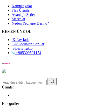
Kampanyalar
Flaş Ürünler
Avantajlı Setler
Markalar
Neden
Yeditepe
Dermo?
HEMEN ÜYE OL
Kolay İade
Sık Sorunlan Sorular
Sipariş Takip
+905309501174
Ürünler
Kategoriler