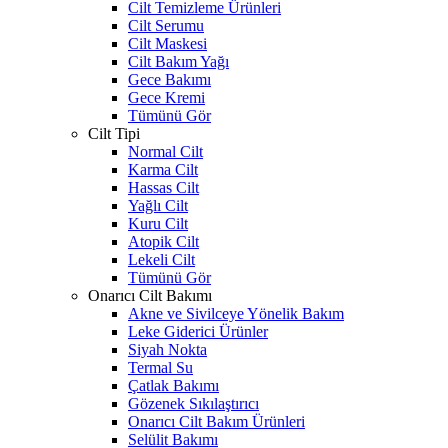
Cilt Temizleme Ürünleri
Cilt Serumu
Cilt Maskesi
Cilt Bakım Yağı
Gece Bakımı
Gece Kremi
Tümünü Gör
Cilt Tipi
Normal Cilt
Karma Cilt
Hassas Cilt
Yağlı Cilt
Kuru Cilt
Atopik Cilt
Lekeli Cilt
Tümünü Gör
Onarıcı Cilt Bakımı
Akne ve Sivilceye Yönelik Bakım
Leke Giderici Ürünler
Siyah Nokta
Termal Su
Çatlak Bakımı
Gözenek Sıkılaştırıcı
Onarıcı Cilt Bakım Ürünleri
Selülit Bakımı