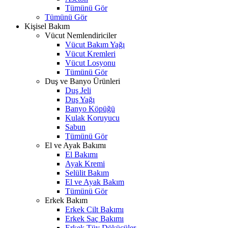
Tümünü Gör
Tümünü Gör
Kişisel Bakım
Vücut Nemlendiriciler
Vücut Bakım Yağı
Vücut Kremleri
Vücut Losyonu
Tümünü Gör
Duş ve Banyo Ürünleri
Duş Jeli
Duş Yağı
Banyo Köpüğü
Kulak Koruyucu
Sabun
Tümünü Gör
El ve Ayak Bakımı
El Bakımı
Ayak Kremi
Selülit Bakım
El ve Ayak Bakım
Tümünü Gör
Erkek Bakım
Erkek Cilt Bakımı
Erkek Saç Bakımı
Erkek Tüy Dökücüler