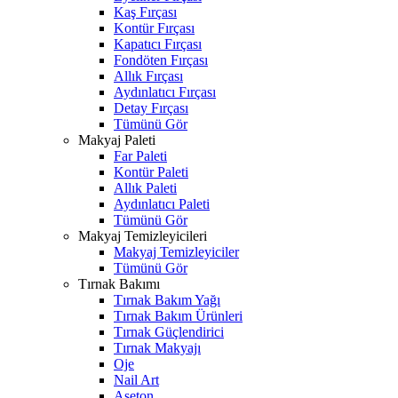
Kaş Fırçası
Kontür Fırçası
Kapatıcı Fırçası
Fondöten Fırçası
Allık Fırçası
Aydınlatıcı Fırçası
Detay Fırçası
Tümünü Gör
Makyaj Paleti
Far Paleti
Kontür Paleti
Allık Paleti
Aydınlatıcı Paleti
Tümünü Gör
Makyaj Temizleyicileri
Makyaj Temizleyiciler
Tümünü Gör
Tırnak Bakımı
Tırnak Bakım Yağı
Tırnak Bakım Ürünleri
Tırnak Güçlendirici
Tırnak Makyajı
Oje
Nail Art
Aseton