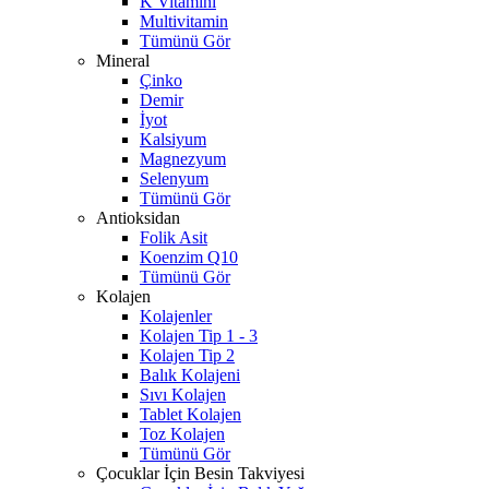
K Vitamini
Multivitamin
Tümünü Gör
Mineral
Çinko
Demir
İyot
Kalsiyum
Magnezyum
Selenyum
Tümünü Gör
Antioksidan
Folik Asit
Koenzim Q10
Tümünü Gör
Kolajen
Kolajenler
Kolajen Tip 1 - 3
Kolajen Tip 2
Balık Kolajeni
Sıvı Kolajen
Tablet Kolajen
Toz Kolajen
Tümünü Gör
Çocuklar İçin Besin Takviyesi