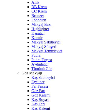
Allık
BB Krem
CC Krem
Bronzer
Fondöten
Makyaj Bazı
Highlighter
Kapatıcı
Kontür
Makyaj Sabitleyici
Makyaj Süngeri
Makyaj Temizleyici
Pudra
Pudra Fırçası
Aydınlatıcı
Tümünü Gör
Göz Makyajı
Kaş Sabitleyici
Eyeliner
Far Fırçası
Göz Farı
Göz Kalemi
Kaş Boyası
Kaş Farı
Kaş Kalemi