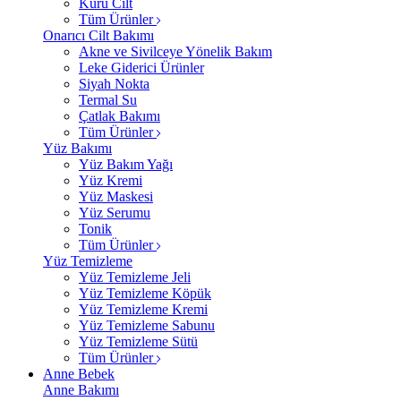
Kuru Cilt
Tüm Ürünler
Onarıcı Cilt Bakımı
Akne ve Sivilceye Yönelik Bakım
Leke Giderici Ürünler
Siyah Nokta
Termal Su
Çatlak Bakımı
Tüm Ürünler
Yüz Bakımı
Yüz Bakım Yağı
Yüz Kremi
Yüz Maskesi
Yüz Serumu
Tonik
Tüm Ürünler
Yüz Temizleme
Yüz Temizleme Jeli
Yüz Temizleme Köpük
Yüz Temizleme Kremi
Yüz Temizleme Sabunu
Yüz Temizleme Sütü
Tüm Ürünler
Anne Bebek
Anne Bakımı