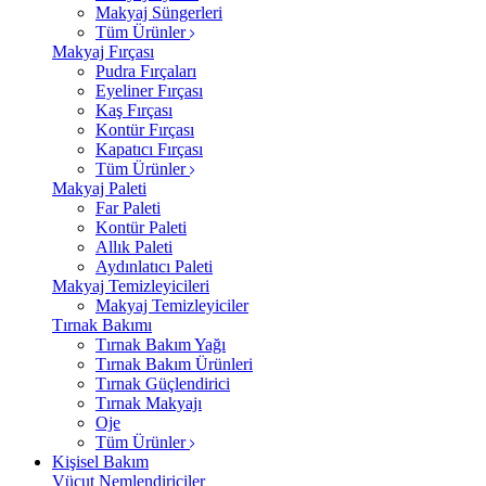
Makyaj Süngerleri
Tüm Ürünler
Makyaj Fırçası
Pudra Fırçaları
Eyeliner Fırçası
Kaş Fırçası
Kontür Fırçası
Kapatıcı Fırçası
Tüm Ürünler
Makyaj Paleti
Far Paleti
Kontür Paleti
Allık Paleti
Aydınlatıcı Paleti
Makyaj Temizleyicileri
Makyaj Temizleyiciler
Tırnak Bakımı
Tırnak Bakım Yağı
Tırnak Bakım Ürünleri
Tırnak Güçlendirici
Tırnak Makyajı
Oje
Tüm Ürünler
Kişisel Bakım
Vücut Nemlendiriciler