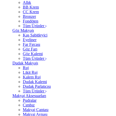
Allık
BB Krem
CC Krem
Bronzer
Fondöten
Tüm Ürünler
Göz Makyajı
Kaş Sabitleyici
Eyeliner
Far Fırçası
Göz Farı
Göz Kalemi
Tüm Ürünler
Dudak Makyajı
Ruj
Likit Ruj
Kalem Ruj
Dudak Kalemi
Dudak Parlatıcısı
Tüm Ürünler
Makyaj Aksesuarları
Pudralar
Cımbız
Makyaj Çantası
Makyaj Aynası