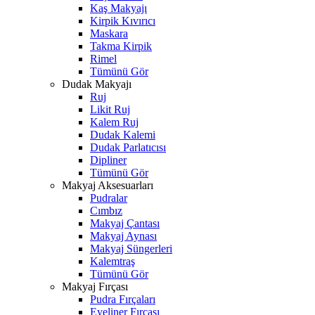
Kaş Makyajı
Kirpik Kıvırıcı
Maskara
Takma Kirpik
Rimel
Tümünü Gör
Dudak Makyajı
Ruj
Likit Ruj
Kalem Ruj
Dudak Kalemi
Dudak Parlatıcısı
Dipliner
Tümünü Gör
Makyaj Aksesuarları
Pudralar
Cımbız
Makyaj Çantası
Makyaj Aynası
Makyaj Süngerleri
Kalemtraş
Tümünü Gör
Makyaj Fırçası
Pudra Fırçaları
Eyeliner Fırçası