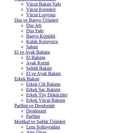
Vücut Bakım Yağı
Vücut Kremleri
Vücut Losyonu
Duş ve Banyo Ürünleri
Duş Jeli
Duş Yağı
Banyo Köpüğü
Kulak Koruyucu
Sabun
El ve Ayak Bakımı
El Bakımı
Ayak Kremi
Selülit Bakım
El ve Ayak Bakım
Erkek Bakım
Erkek Cilt Bakımı
Erkek Saç Bakımı
Erkek Tüy Dökücüler
Erkek Vücut Bakımı
Parfüm ve Deodorant
Deodorant
Parfüm
Medikal ve Sağlık Ürünleri
Lens Solüsyonları
Ateş Ölçer