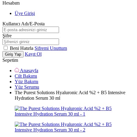
Hesabım
Üye Girişi
Kullanıcı Adı/E-Posta
Şifre
Beni Hatırla
Şifremi Unuttum
Kayıt Ol
Giriş Yap
Sepetim
Anasayfa
Cilt Bakımı
Yüz Bakımı
Yüz Serumu
The Purest Solutions Hyaluronic Acid %2 + B5 Intensive
Hydration Serum 30 ml