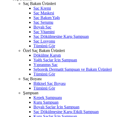
Saç Bakım Ürünleri
Saç Kremi
Saç Maskesi
Saç Bakım Yağı
Saç Serumu
Boyalı Saç
Saç Vitamini
Saç Dökülmesine Karşı Şampuan
Saç Losyonu
Tümünü Gör
Özel Saç Bakım Ürünleri
Dökülme Karşıtı
Yağlı Saçlar İçin Şampuan
Yıpranmış Saç
Seboreik Dermatit Şampuan ve Bakım Ürünleri
Tümünü Gör
Saç Boyası
Bitkisel Saç Boyası
Tümünü Gör
Şampuan
Kepek Şampuanı
Kuru Şampuan
Boyalı Saçlar İçin Şampuan
Saç Dökülmesine Karşı Etkili Şampuan
Kuru Saçlar İçin Şampuan