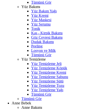
Tümünü Gör
Yüz Bakımı
Yüz Bakım Yağı
Yüz Kremi
Yüz Maskesi
Yüz Serumu
Tonik
Kaş - Kirpik Bakımı
Göz Çevresi Bakımı
Dudak Bakımı
Peeling
Losyon ve Milk
Tümünü Gör
Yüz Temizleme
Yüz Temizleme Jeli
Yüz Temizleme Köpük
Yüz Temizleme Kremi
Yüz Temizleme Sabunu
Yüz Temizleme Sütü
Yüz Temizleme Tozu
Yüz Temizleme Yağı
Tümünü Gör
Tümünü Gör
Anne Bebek
Anne Bakımı