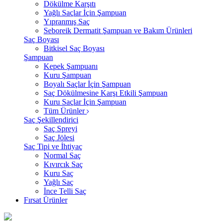
Dökülme Karşıtı
Yağlı Saçlar İçin Şampuan
Yıpranmış Saç
Seboreik Dermatit Şampuan ve Bakım Ürünleri
Saç Boyası
Bitkisel Saç Boyası
Şampuan
Kepek Şampuanı
Kuru Şampuan
Boyalı Saçlar İçin Şampuan
Saç Dökülmesine Karşı Etkili Şampuan
Kuru Saçlar İçin Şampuan
Tüm Ürünler
Saç Şekillendirici
Saç Spreyi
Saç Jölesi
Saç Tipi ve İhtiyaç
Normal Saç
Kıvırcık Saç
Kuru Saç
Yağlı Saç
İnce Telli Saç
Fırsat Ürünler