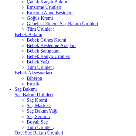
Çatlak Karşıtı Bakım
Emzirme Ürünleri
Emziren Anne Besinleri
Göğüs Kremi
Gebelik Dönemi Saç Bakım Ürünleri
Tüm Ürünler
Bebek Bakımı
Bebek Güneş Kremi
Bebek Beslenme Araçları
Bebek Şampuanı
Bebek Banyo Ürünleri
Bebek Yağı
Tüm Ürünler
Bebek Aksesuarları
Biberon
Emzik
Saç Bakımı
Saç Bakım Ürünleri
Saç Kremi
Saç Maskesi
Saç Bakım Yağı
Saç Serumu
Boyalı Saç
Tüm Ürünler
Özel Saç Bakım Ürünleri