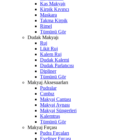
Kaş Makyajı
Kirpik Kıvırıcı
Maskara
Takma Kirpik
Rimel
Tümünü Gör
Dudak Makyajı
Ruj
Likit Ruj
Kalem Ruj
Dudak Kalemi
Dudak Parlatıcısı
Dipliner
Tümünü Gör
Makyaj Aksesuarları
Pudralar
Cımbız
Makyaj Çantası
Makyaj Aynası
Makyaj Süngerleri
Kalemtraş
Tümünü Gör
Makyaj Fırçası
Pudra Fırçaları
Eyeliner Fırçası