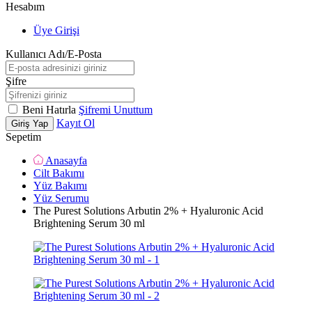
Hesabım
Üye Girişi
Kullanıcı Adı/E-Posta
Şifre
Beni Hatırla
Şifremi Unuttum
Kayıt Ol
Giriş Yap
Sepetim
Anasayfa
Cilt Bakımı
Yüz Bakımı
Yüz Serumu
The Purest Solutions Arbutin 2% + Hyaluronic Acid
Brightening Serum 30 ml