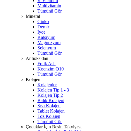
K Vitamini
Multivitamin
Tümünü Gör
Mineral
Çinko
Demir
İyot
Kalsiyum
Magnezyum
Selenyum
Tümünü Gör
Antioksidan
Folik Asit
Koenzim Q10
Tümünü Gör
Kolajen
Kolajenler
Kolajen Tip 1 - 3
Kolajen Tip 2
Balık Kolajeni
Sıvı Kolajen
Tablet Kolajen
Toz Kolajen
Tümünü Gör
Çocuklar İçin Besin Takviyesi