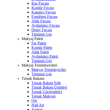
Kaş Fırçası
Kontür Fırçası
Kapatıcı Fırçası
Fondöten Fırçası
Allık Fırçası
Aydınlatıcı Fırçası
Detay Fırçası
Tümünü Gör
Makyaj Paleti
Far Paleti
Kontür Paleti
Allık Paleti
Aydınlatıcı Paleti
Tümünü Gör
Makyaj Temizleyicileri
Makyaj Temizleyiciler
Tümünü Gör
Tırnak Bakımı
Tırnak Bakım Yağı
Tırnak Bakım Ürünleri
Tırnak Güçlendirici
Tırnak Makyajı
Oje
Nail Art
Aseton