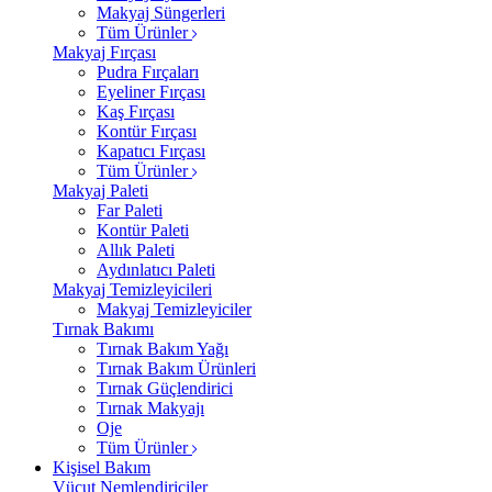
Makyaj Süngerleri
Tüm Ürünler
Makyaj Fırçası
Pudra Fırçaları
Eyeliner Fırçası
Kaş Fırçası
Kontür Fırçası
Kapatıcı Fırçası
Tüm Ürünler
Makyaj Paleti
Far Paleti
Kontür Paleti
Allık Paleti
Aydınlatıcı Paleti
Makyaj Temizleyicileri
Makyaj Temizleyiciler
Tırnak Bakımı
Tırnak Bakım Yağı
Tırnak Bakım Ürünleri
Tırnak Güçlendirici
Tırnak Makyajı
Oje
Tüm Ürünler
Kişisel Bakım
Vücut Nemlendiriciler