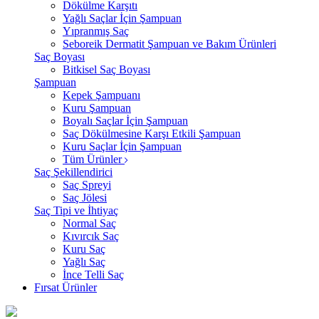
Dökülme Karşıtı
Yağlı Saçlar İçin Şampuan
Yıpranmış Saç
Seboreik Dermatit Şampuan ve Bakım Ürünleri
Saç Boyası
Bitkisel Saç Boyası
Şampuan
Kepek Şampuanı
Kuru Şampuan
Boyalı Saçlar İçin Şampuan
Saç Dökülmesine Karşı Etkili Şampuan
Kuru Saçlar İçin Şampuan
Tüm Ürünler
Saç Şekillendirici
Saç Spreyi
Saç Jölesi
Saç Tipi ve İhtiyaç
Normal Saç
Kıvırcık Saç
Kuru Saç
Yağlı Saç
İnce Telli Saç
Fırsat Ürünler