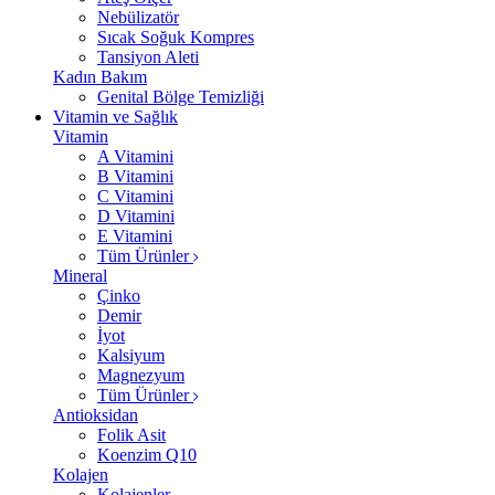
Nebülizatör
Sıcak Soğuk Kompres
Tansiyon Aleti
Kadın Bakım
Genital Bölge Temizliği
Vitamin ve Sağlık
Vitamin
A Vitamini
B Vitamini
C Vitamini
D Vitamini
E Vitamini
Tüm Ürünler
Mineral
Çinko
Demir
İyot
Kalsiyum
Magnezyum
Tüm Ürünler
Antioksidan
Folik Asit
Koenzim Q10
Kolajen
Kolajenler