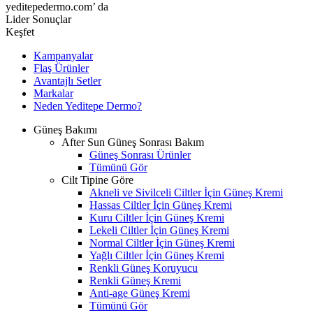
yeditepedermo.com’ da
Lider Sonuçlar
Keşfet
Kampanyalar
Flaş Ürünler
Avantajlı Setler
Markalar
Neden
Yeditepe
Dermo?
Güneş Bakımı
After Sun Güneş Sonrası Bakım
Güneş Sonrası Ürünler
Tümünü Gör
Cilt Tipine Göre
Akneli ve Sivilceli Ciltler İçin Güneş Kremi
Hassas Ciltler İçin Güneş Kremi
Kuru Ciltler İçin Güneş Kremi
Lekeli Ciltler İçin Güneş Kremi
Normal Ciltler İçin Güneş Kremi
Yağlı Ciltler İçin Güneş Kremi
Renkli Güneş Koruyucu
Renkli Güneş Kremi
Anti-age Güneş Kremi
Tümünü Gör