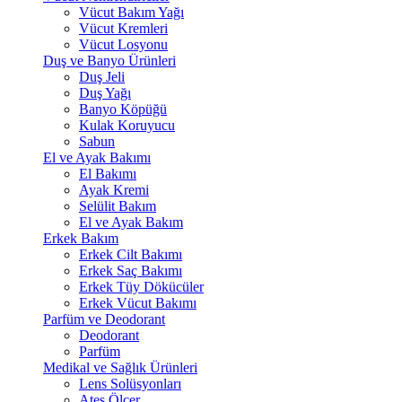
Vücut Bakım Yağı
Vücut Kremleri
Vücut Losyonu
Duş ve Banyo Ürünleri
Duş Jeli
Duş Yağı
Banyo Köpüğü
Kulak Koruyucu
Sabun
El ve Ayak Bakımı
El Bakımı
Ayak Kremi
Selülit Bakım
El ve Ayak Bakım
Erkek Bakım
Erkek Cilt Bakımı
Erkek Saç Bakımı
Erkek Tüy Dökücüler
Erkek Vücut Bakımı
Parfüm ve Deodorant
Deodorant
Parfüm
Medikal ve Sağlık Ürünleri
Lens Solüsyonları
Ateş Ölçer