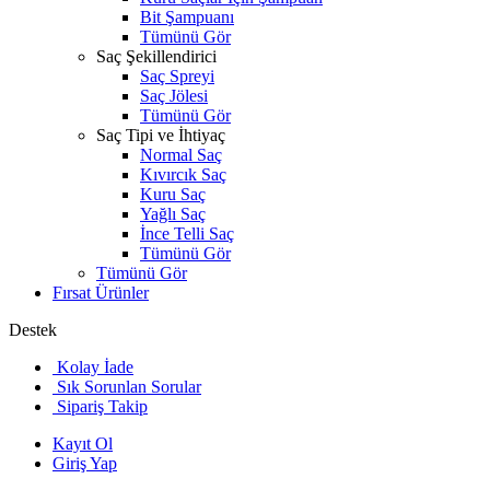
Bit Şampuanı
Tümünü Gör
Saç Şekillendirici
Saç Spreyi
Saç Jölesi
Tümünü Gör
Saç Tipi ve İhtiyaç
Normal Saç
Kıvırcık Saç
Kuru Saç
Yağlı Saç
İnce Telli Saç
Tümünü Gör
Tümünü Gör
Fırsat Ürünler
Destek
Kolay İade
Sık Sorunlan Sorular
Sipariş Takip
Kayıt Ol
Giriş Yap