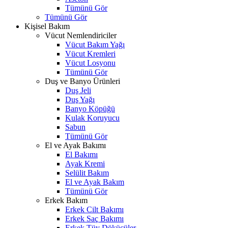
Tümünü Gör
Tümünü Gör
Kişisel Bakım
Vücut Nemlendiriciler
Vücut Bakım Yağı
Vücut Kremleri
Vücut Losyonu
Tümünü Gör
Duş ve Banyo Ürünleri
Duş Jeli
Duş Yağı
Banyo Köpüğü
Kulak Koruyucu
Sabun
Tümünü Gör
El ve Ayak Bakımı
El Bakımı
Ayak Kremi
Selülit Bakım
El ve Ayak Bakım
Tümünü Gör
Erkek Bakım
Erkek Cilt Bakımı
Erkek Saç Bakımı
Erkek Tüy Dökücüler