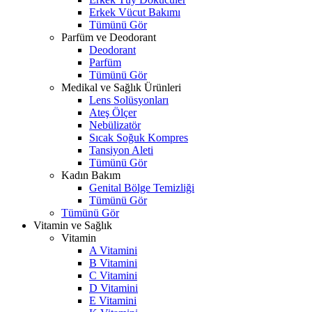
Erkek Vücut Bakımı
Tümünü Gör
Parfüm ve Deodorant
Deodorant
Parfüm
Tümünü Gör
Medikal ve Sağlık Ürünleri
Lens Solüsyonları
Ateş Ölçer
Nebülizatör
Sıcak Soğuk Kompres
Tansiyon Aleti
Tümünü Gör
Kadın Bakım
Genital Bölge Temizliği
Tümünü Gör
Tümünü Gör
Vitamin ve Sağlık
Vitamin
A Vitamini
B Vitamini
C Vitamini
D Vitamini
E Vitamini