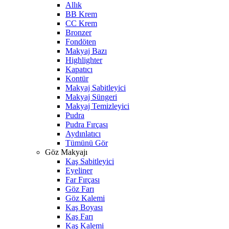
Allık
BB Krem
CC Krem
Bronzer
Fondöten
Makyaj Bazı
Highlighter
Kapatıcı
Kontür
Makyaj Sabitleyici
Makyaj Süngeri
Makyaj Temizleyici
Pudra
Pudra Fırçası
Aydınlatıcı
Tümünü Gör
Göz Makyajı
Kaş Sabitleyici
Eyeliner
Far Fırçası
Göz Farı
Göz Kalemi
Kaş Boyası
Kaş Farı
Kaş Kalemi