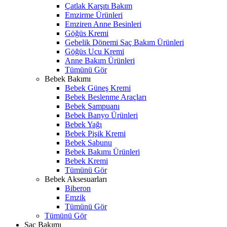
Çatlak Karşıtı Bakım
Emzirme Ürünleri
Emziren Anne Besinleri
Göğüs Kremi
Gebelik Dönemi Saç Bakım Ürünleri
Göğüs Ucu Kremi
Anne Bakım Ürünleri
Tümünü Gör
Bebek Bakımı
Bebek Güneş Kremi
Bebek Beslenme Araçları
Bebek Şampuanı
Bebek Banyo Ürünleri
Bebek Yağı
Bebek Pişik Kremi
Bebek Sabunu
Bebek Bakımı Ürünleri
Bebek Kremi
Tümünü Gör
Bebek Aksesuarları
Biberon
Emzik
Tümünü Gör
Tümünü Gör
Saç Bakımı