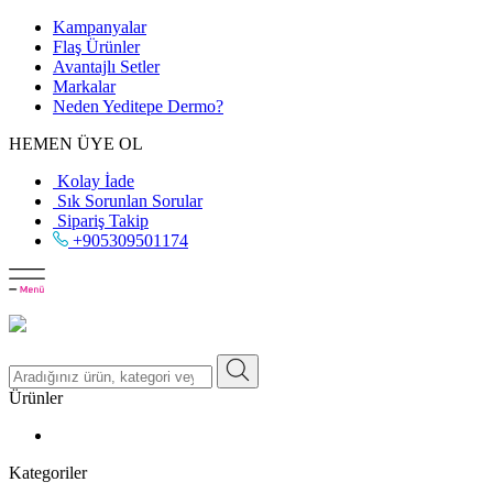
Kampanyalar
Flaş Ürünler
Avantajlı Setler
Markalar
Neden
Yeditepe
Dermo?
HEMEN ÜYE OL
Kolay İade
Sık Sorunlan Sorular
Sipariş Takip
+905309501174
Ürünler
Kategoriler