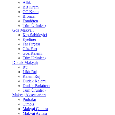
Allık
BB Krem
CC Krem
Bronzer
Fondöten
Tüm Ürünler
Göz Makyajı
Kaş Sabitleyici
Eyeliner
Far Fırçası
Göz Farı
Göz Kalemi
Tüm Ürünler
Dudak Makyajı
Ruj
Likit Ruj
Kalem Ruj
Dudak Kalemi
Dudak Parlatıcısı
Tüm Ürünler
Makyaj Aksesuarları
Pudralar
Cımbız
Makyaj Çantası
Makyaj Aynası