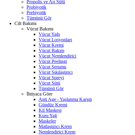
Propolis ve Arı Sütü
Probiyotik
Prebiyotik
Tümünü Gör
Cilt Bakımı
Vücut Bakımı
Vücut Yağı
Vücut Losyonları
Vücut Kremi
Vücut Bakım
Vücut Nemlendirici
Vücut Peelingi
Vücut Serumu
Vücut Sıkılaştırıcı
Vücut Spreyi
Vücut Sütü
Tümünü Gör
İhtiyaca Göre
Anti Age - Yaşlanma Karşıtı
Gündüz Kremi
Kil Maskesi
Kuru Yağ
Maskeler
Matlaştırıcı Krem
Nemlendirici Krem