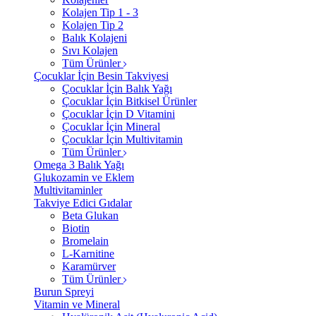
Kolajen Tip 1 - 3
Kolajen Tip 2
Balık Kolajeni
Sıvı Kolajen
Tüm Ürünler
Çocuklar İçin Besin Takviyesi
Çocuklar İçin Balık Yağı
Çocuklar İçin Bitkisel Ürünler
Çocuklar İçin D Vitamini
Çocuklar İçin Mineral
Çocuklar İçin Multivitamin
Tüm Ürünler
Omega 3 Balık Yağı
Glukozamin ve Eklem
Multivitaminler
Takviye Edici Gıdalar
Beta Glukan
Biotin
Bromelain
L-Karnitine
Karamürver
Tüm Ürünler
Burun Spreyi
Vitamin ve Mineral