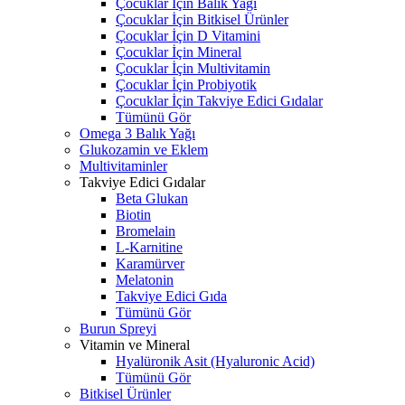
Çocuklar İçin Balık Yağı
Çocuklar İçin Bitkisel Ürünler
Çocuklar İçin D Vitamini
Çocuklar İçin Mineral
Çocuklar İçin Multivitamin
Çocuklar İçin Probiyotik
Çocuklar İçin Takviye Edici Gıdalar
Tümünü Gör
Omega 3 Balık Yağı
Glukozamin ve Eklem
Multivitaminler
Takviye Edici Gıdalar
Beta Glukan
Biotin
Bromelain
L-Karnitine
Karamürver
Melatonin
Takviye Edici Gıda
Tümünü Gör
Burun Spreyi
Vitamin ve Mineral
Hyalüronik Asit (Hyaluronic Acid)
Tümünü Gör
Bitkisel Ürünler