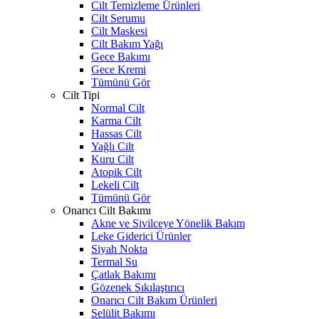
Cilt Temizleme Ürünleri
Cilt Serumu
Cilt Maskesi
Cilt Bakım Yağı
Gece Bakımı
Gece Kremi
Tümünü Gör
Cilt Tipi
Normal Cilt
Karma Cilt
Hassas Cilt
Yağlı Cilt
Kuru Cilt
Atopik Cilt
Lekeli Cilt
Tümünü Gör
Onarıcı Cilt Bakımı
Akne ve Sivilceye Yönelik Bakım
Leke Giderici Ürünler
Siyah Nokta
Termal Su
Çatlak Bakımı
Gözenek Sıkılaştırıcı
Onarıcı Cilt Bakım Ürünleri
Selülit Bakımı