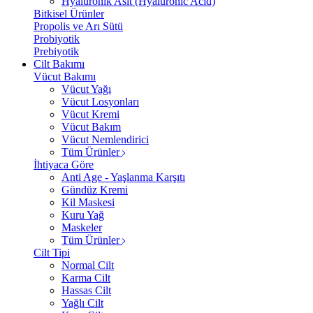
Hyalüronik Asit (Hyaluronic Acid)
Bitkisel Ürünler
Propolis ve Arı Sütü
Probiyotik
Prebiyotik
Cilt Bakımı
Vücut Bakımı
Vücut Yağı
Vücut Losyonları
Vücut Kremi
Vücut Bakım
Vücut Nemlendirici
Tüm Ürünler
İhtiyaca Göre
Anti Age - Yaşlanma Karşıtı
Gündüz Kremi
Kil Maskesi
Kuru Yağ
Maskeler
Tüm Ürünler
Cilt Tipi
Normal Cilt
Karma Cilt
Hassas Cilt
Yağlı Cilt