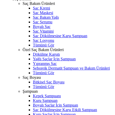
Saç Bakım Ürünleri
Saç Kremi
Saç Maskesi
Saç Bakım Yağı
Saç Serumu
Boyalı Saç
Saç Vitamini
Saç Dökülmesine Karşı Şampuan
Saç Losyonu
Tümünü Gör
Özel Saç Bakım Ürünleri
Dökülme Karşıtı
Yağlı Saçlar İçin Şampuan
Yıpranmış Saç
Seboreik Dermatit Şampuan ve Bakım Ürünleri
Tümünü Gör
Saç Boyası
Bitkisel Saç Boyası
Tümünü Gör
Şampuan
Kepek Şampuanı
Kuru Şampuan
Boyalı Saçlar İçin Şampuan
Saç Dökülmesine Karşı Etkili Şampuan
Kuru Saçlar İçin Şampuan