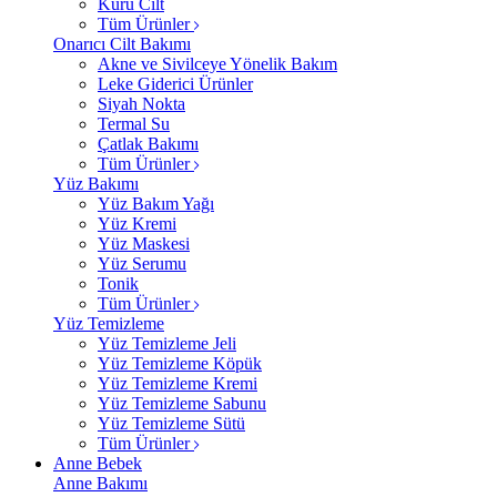
Kuru Cilt
Tüm Ürünler
Onarıcı Cilt Bakımı
Akne ve Sivilceye Yönelik Bakım
Leke Giderici Ürünler
Siyah Nokta
Termal Su
Çatlak Bakımı
Tüm Ürünler
Yüz Bakımı
Yüz Bakım Yağı
Yüz Kremi
Yüz Maskesi
Yüz Serumu
Tonik
Tüm Ürünler
Yüz Temizleme
Yüz Temizleme Jeli
Yüz Temizleme Köpük
Yüz Temizleme Kremi
Yüz Temizleme Sabunu
Yüz Temizleme Sütü
Tüm Ürünler
Anne Bebek
Anne Bakımı