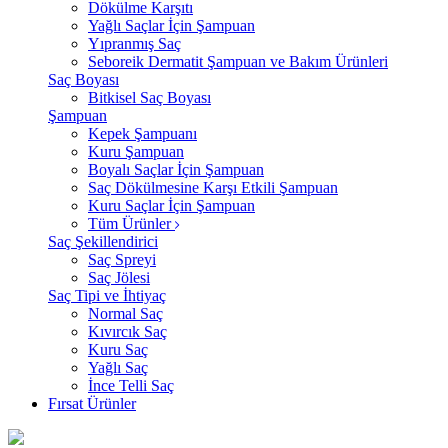
Dökülme Karşıtı
Yağlı Saçlar İçin Şampuan
Yıpranmış Saç
Seboreik Dermatit Şampuan ve Bakım Ürünleri
Saç Boyası
Bitkisel Saç Boyası
Şampuan
Kepek Şampuanı
Kuru Şampuan
Boyalı Saçlar İçin Şampuan
Saç Dökülmesine Karşı Etkili Şampuan
Kuru Saçlar İçin Şampuan
Tüm Ürünler
Saç Şekillendirici
Saç Spreyi
Saç Jölesi
Saç Tipi ve İhtiyaç
Normal Saç
Kıvırcık Saç
Kuru Saç
Yağlı Saç
İnce Telli Saç
Fırsat Ürünler