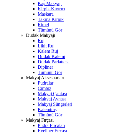
Kaş Makyajı
Kirpik Kıvırıcı
Maskara
Takma Kirpik
Rimel
Tümünü Gör
Dudak Makyajı
Ruj
Likit Ruj
Kalem Ruj
Dudak Kalemi
Dudak Parlatıcısı
Dipliner
Tümünü Gör
Makyaj Aksesuarları
Pudralar
Cımbız
Makyaj Çantası
Makyaj Aynası
Makyaj Süngerleri
Kalemtraş
Tümünü Gör
Makyaj Fırçası
Pudra Fırçaları
Eyeliner Fırçası