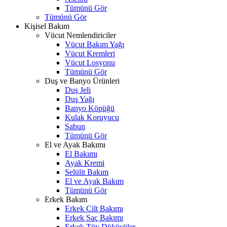
Tümünü Gör
Tümünü Gör
Kişisel Bakım
Vücut Nemlendiriciler
Vücut Bakım Yağı
Vücut Kremleri
Vücut Losyonu
Tümünü Gör
Duş ve Banyo Ürünleri
Duş Jeli
Duş Yağı
Banyo Köpüğü
Kulak Koruyucu
Sabun
Tümünü Gör
El ve Ayak Bakımı
El Bakımı
Ayak Kremi
Selülit Bakım
El ve Ayak Bakım
Tümünü Gör
Erkek Bakım
Erkek Cilt Bakımı
Erkek Saç Bakımı
Erkek Tüy Dökücüler