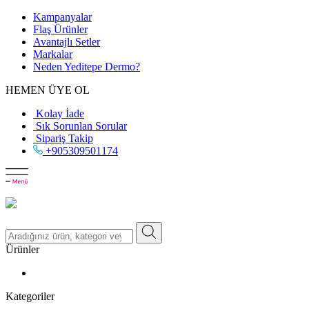
Kampanyalar
Flaş Ürünler
Avantajlı Setler
Markalar
Neden
Yeditepe
Dermo?
HEMEN ÜYE OL
Kolay İade
Sık Sorunlan Sorular
Sipariş Takip
+905309501174
Ürünler
Kategoriler