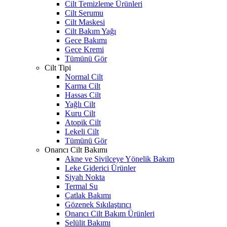
Cilt Temizleme Ürünleri
Cilt Serumu
Cilt Maskesi
Cilt Bakım Yağı
Gece Bakımı
Gece Kremi
Tümünü Gör
Cilt Tipi
Normal Cilt
Karma Cilt
Hassas Cilt
Yağlı Cilt
Kuru Cilt
Atopik Cilt
Lekeli Cilt
Tümünü Gör
Onarıcı Cilt Bakımı
Akne ve Sivilceye Yönelik Bakım
Leke Giderici Ürünler
Siyah Nokta
Termal Su
Çatlak Bakımı
Gözenek Sıkılaştırıcı
Onarıcı Cilt Bakım Ürünleri
Selülit Bakımı