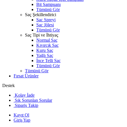
Bit Şampuanı
Tümünü Gör
Saç Şekillendirici
Saç Spreyi
Saç Jölesi
Tümünü Gör
Saç Tipi ve İhtiyaç
Normal Saç
Kıvırcık Saç
Kuru Saç
Yağlı Saç
İnce Telli Saç
Tümünü Gör
Tümünü Gör
Fırsat Ürünler
Destek
Kolay İade
Sık Sorunlan Sorular
Sipariş Takip
Kayıt Ol
Giriş Yap