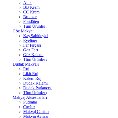
Allık
BB Krem
CC Krem
Bronzer
Fondöten
Tüm Ürünler
Göz Makyajı
Kaş Sabitleyici
Eyeliner
Far Fırçası
Göz Farı
Göz Kalemi
Tüm Ürünler
Dudak Makyajı
Ruj
Likit Ruj
Kalem Ruj
Dudak Kalemi
Dudak Parlatıcısı
Tüm Ürünler
Makyaj Aksesuarları
Pudralar
Cımbız
Makyaj Çantası
Makyaj Aynası