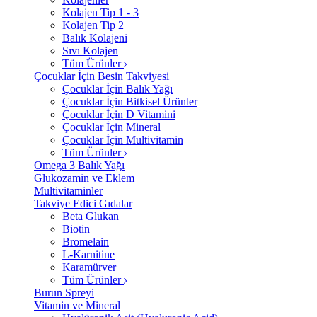
Kolajen Tip 1 - 3
Kolajen Tip 2
Balık Kolajeni
Sıvı Kolajen
Tüm Ürünler
Çocuklar İçin Besin Takviyesi
Çocuklar İçin Balık Yağı
Çocuklar İçin Bitkisel Ürünler
Çocuklar İçin D Vitamini
Çocuklar İçin Mineral
Çocuklar İçin Multivitamin
Tüm Ürünler
Omega 3 Balık Yağı
Glukozamin ve Eklem
Multivitaminler
Takviye Edici Gıdalar
Beta Glukan
Biotin
Bromelain
L-Karnitine
Karamürver
Tüm Ürünler
Burun Spreyi
Vitamin ve Mineral