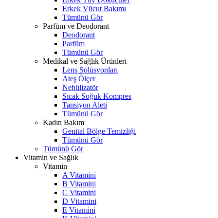
Erkek Vücut Bakımı
Tümünü Gör
Parfüm ve Deodorant
Deodorant
Parfüm
Tümünü Gör
Medikal ve Sağlık Ürünleri
Lens Solüsyonları
Ateş Ölçer
Nebülizatör
Sıcak Soğuk Kompres
Tansiyon Aleti
Tümünü Gör
Kadın Bakım
Genital Bölge Temizliği
Tümünü Gör
Tümünü Gör
Vitamin ve Sağlık
Vitamin
A Vitamini
B Vitamini
C Vitamini
D Vitamini
E Vitamini