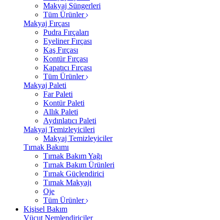
Makyaj Süngerleri
Tüm Ürünler
Makyaj Fırçası
Pudra Fırçaları
Eyeliner Fırçası
Kaş Fırçası
Kontür Fırçası
Kapatıcı Fırçası
Tüm Ürünler
Makyaj Paleti
Far Paleti
Kontür Paleti
Allık Paleti
Aydınlatıcı Paleti
Makyaj Temizleyicileri
Makyaj Temizleyiciler
Tırnak Bakımı
Tırnak Bakım Yağı
Tırnak Bakım Ürünleri
Tırnak Güçlendirici
Tırnak Makyajı
Oje
Tüm Ürünler
Kişisel Bakım
Vücut Nemlendiriciler