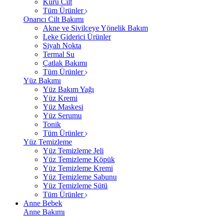
Kuru Cilt
Tüm Ürünler
Onarıcı Cilt Bakımı
Akne ve Sivilceye Yönelik Bakım
Leke Giderici Ürünler
Siyah Nokta
Termal Su
Çatlak Bakımı
Tüm Ürünler
Yüz Bakımı
Yüz Bakım Yağı
Yüz Kremi
Yüz Maskesi
Yüz Serumu
Tonik
Tüm Ürünler
Yüz Temizleme
Yüz Temizleme Jeli
Yüz Temizleme Köpük
Yüz Temizleme Kremi
Yüz Temizleme Sabunu
Yüz Temizleme Sütü
Tüm Ürünler
Anne Bebek
Anne Bakımı