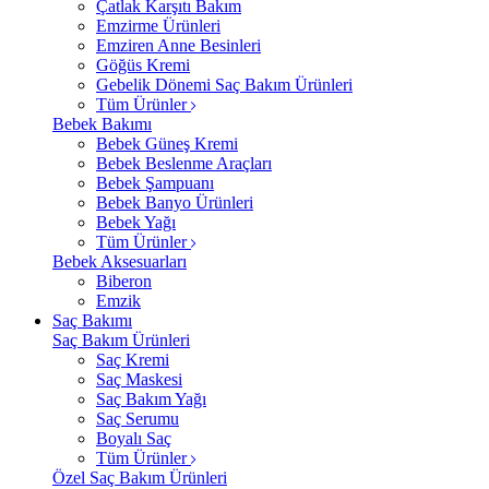
Çatlak Karşıtı Bakım
Emzirme Ürünleri
Emziren Anne Besinleri
Göğüs Kremi
Gebelik Dönemi Saç Bakım Ürünleri
Tüm Ürünler
Bebek Bakımı
Bebek Güneş Kremi
Bebek Beslenme Araçları
Bebek Şampuanı
Bebek Banyo Ürünleri
Bebek Yağı
Tüm Ürünler
Bebek Aksesuarları
Biberon
Emzik
Saç Bakımı
Saç Bakım Ürünleri
Saç Kremi
Saç Maskesi
Saç Bakım Yağı
Saç Serumu
Boyalı Saç
Tüm Ürünler
Özel Saç Bakım Ürünleri