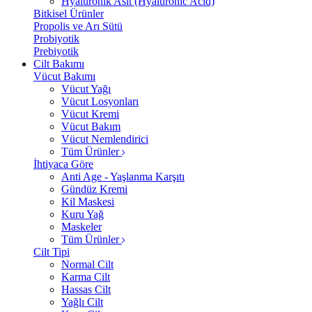
Hyalüronik Asit (Hyaluronic Acid)
Bitkisel Ürünler
Propolis ve Arı Sütü
Probiyotik
Prebiyotik
Cilt Bakımı
Vücut Bakımı
Vücut Yağı
Vücut Losyonları
Vücut Kremi
Vücut Bakım
Vücut Nemlendirici
Tüm Ürünler
İhtiyaca Göre
Anti Age - Yaşlanma Karşıtı
Gündüz Kremi
Kil Maskesi
Kuru Yağ
Maskeler
Tüm Ürünler
Cilt Tipi
Normal Cilt
Karma Cilt
Hassas Cilt
Yağlı Cilt