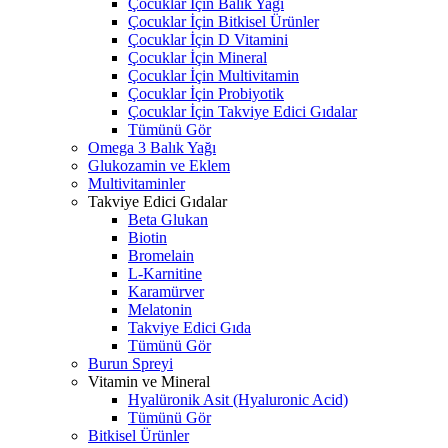
Çocuklar İçin Balık Yağı
Çocuklar İçin Bitkisel Ürünler
Çocuklar İçin D Vitamini
Çocuklar İçin Mineral
Çocuklar İçin Multivitamin
Çocuklar İçin Probiyotik
Çocuklar İçin Takviye Edici Gıdalar
Tümünü Gör
Omega 3 Balık Yağı
Glukozamin ve Eklem
Multivitaminler
Takviye Edici Gıdalar
Beta Glukan
Biotin
Bromelain
L-Karnitine
Karamürver
Melatonin
Takviye Edici Gıda
Tümünü Gör
Burun Spreyi
Vitamin ve Mineral
Hyalüronik Asit (Hyaluronic Acid)
Tümünü Gör
Bitkisel Ürünler