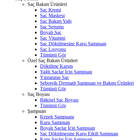
Saç Bakım Ürünleri
Saç Kremi
Saç Maskesi
Saç Bakım Yağı
Saç Serumu
Boyalı Saç
Saç Vitamini
Saç Dökülmesine Karşı Şampuan
Saç Losyonu
Tümünü Gör
Özel Saç Bakım Ürünleri
Dökülme Karşıtı
Yağlı Saçlar İçin Şampuan
Yıpranmış Saç
Seboreik Dermatit Şampuan ve Bakım Ürünleri
Tümünü Gör
Saç Boyası
Bitkisel Saç Boyası
Tümünü Gör
Şampuan
Kepek Şampuanı
Kuru Şampuan
Boyalı Saçlar İçin Şampuan
Saç Dökülmesine Karşı Etkili Şampuan
Kuru Saçlar İçin Şampuan