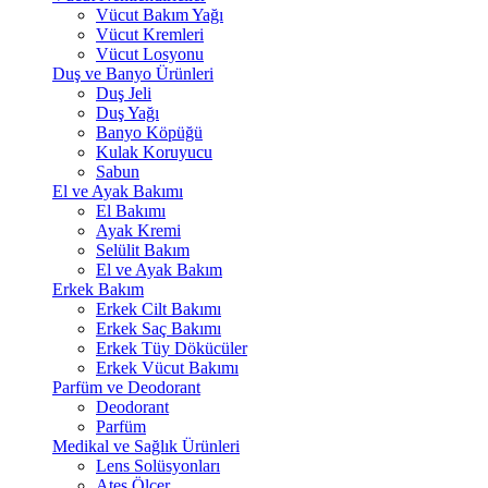
Vücut Bakım Yağı
Vücut Kremleri
Vücut Losyonu
Duş ve Banyo Ürünleri
Duş Jeli
Duş Yağı
Banyo Köpüğü
Kulak Koruyucu
Sabun
El ve Ayak Bakımı
El Bakımı
Ayak Kremi
Selülit Bakım
El ve Ayak Bakım
Erkek Bakım
Erkek Cilt Bakımı
Erkek Saç Bakımı
Erkek Tüy Dökücüler
Erkek Vücut Bakımı
Parfüm ve Deodorant
Deodorant
Parfüm
Medikal ve Sağlık Ürünleri
Lens Solüsyonları
Ateş Ölçer