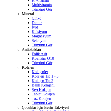
K Vitamini
Multivitamin
Tümünü Gör
Mineral
Çinko
Demir
İyot
Kalsiyum
Magnezyum
Selenyum
Tümünü Gör
Antioksidan
Folik Asit
Koenzim Q10
Tümünü Gör
Kolajen
Kolajenler
Kolajen Tip 1 - 3
Kolajen Tip 2
Balık Kolajeni
Sıvı Kolajen
Tablet Kolajen
Toz Kolajen
Tümünü Gör
Çocuklar İçin Besin Takviyesi