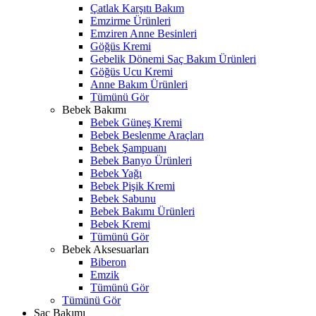
Çatlak Karşıtı Bakım
Emzirme Ürünleri
Emziren Anne Besinleri
Göğüs Kremi
Gebelik Dönemi Saç Bakım Ürünleri
Göğüs Ucu Kremi
Anne Bakım Ürünleri
Tümünü Gör
Bebek Bakımı
Bebek Güneş Kremi
Bebek Beslenme Araçları
Bebek Şampuanı
Bebek Banyo Ürünleri
Bebek Yağı
Bebek Pişik Kremi
Bebek Sabunu
Bebek Bakımı Ürünleri
Bebek Kremi
Tümünü Gör
Bebek Aksesuarları
Biberon
Emzik
Tümünü Gör
Tümünü Gör
Saç Bakımı