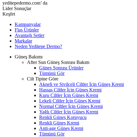
yeditepedermo.com’ da
Lider Sonuçlar
Keşfet
Kampanyalar
Flaş Ürünler
Avantajlı Setler
Markalar
Neden
Yeditepe
Dermo?
Güneş Bakımı
After Sun Güneş Sonrası Bakım
Güneş Sonrası Ürünler
Tümünü Gör
Cilt Tipine Göre
Akneli ve Sivilceli Ciltler İçin Güneş Kremi
Hassas Ciltler İçin Güneş Kremi
Kuru Ciltler İçin Güneş Kremi
Lekeli Ciltler İçin Güneş Kremi
Normal Ciltler İçin Güneş Kremi
Yağlı Ciltler İçin Güneş Kremi
Renkli Güneş Koruyucu
Renkli Güneş Kremi
Anti-age Güneş Kremi
Tümünü Gör