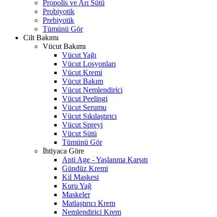
Propolis ve Arı Sütü
Probiyotik
Prebiyotik
Tümünü Gör
Cilt Bakımı
Vücut Bakımı
Vücut Yağı
Vücut Losyonları
Vücut Kremi
Vücut Bakım
Vücut Nemlendirici
Vücut Peelingi
Vücut Serumu
Vücut Sıkılaştırıcı
Vücut Spreyi
Vücut Sütü
Tümünü Gör
İhtiyaca Göre
Anti Age - Yaşlanma Karşıtı
Gündüz Kremi
Kil Maskesi
Kuru Yağ
Maskeler
Matlaştırıcı Krem
Nemlendirici Krem