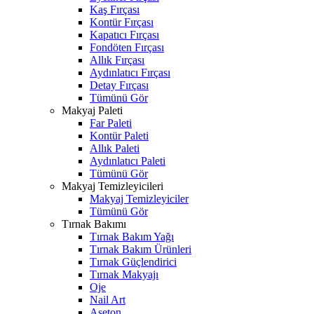
Kaş Fırçası
Kontür Fırçası
Kapatıcı Fırçası
Fondöten Fırçası
Allık Fırçası
Aydınlatıcı Fırçası
Detay Fırçası
Tümünü Gör
Makyaj Paleti
Far Paleti
Kontür Paleti
Allık Paleti
Aydınlatıcı Paleti
Tümünü Gör
Makyaj Temizleyicileri
Makyaj Temizleyiciler
Tümünü Gör
Tırnak Bakımı
Tırnak Bakım Yağı
Tırnak Bakım Ürünleri
Tırnak Güçlendirici
Tırnak Makyajı
Oje
Nail Art
Aseton