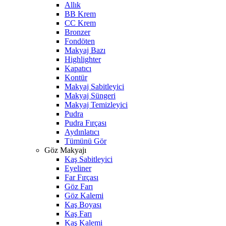
Allık
BB Krem
CC Krem
Bronzer
Fondöten
Makyaj Bazı
Highlighter
Kapatıcı
Kontür
Makyaj Sabitleyici
Makyaj Süngeri
Makyaj Temizleyici
Pudra
Pudra Fırçası
Aydınlatıcı
Tümünü Gör
Göz Makyajı
Kaş Sabitleyici
Eyeliner
Far Fırçası
Göz Farı
Göz Kalemi
Kaş Boyası
Kaş Farı
Kaş Kalemi