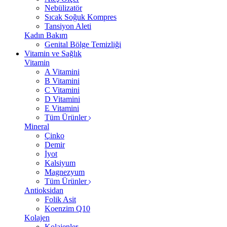
Nebülizatör
Sıcak Soğuk Kompres
Tansiyon Aleti
Kadın Bakım
Genital Bölge Temizliği
Vitamin ve Sağlık
Vitamin
A Vitamini
B Vitamini
C Vitamini
D Vitamini
E Vitamini
Tüm Ürünler
Mineral
Çinko
Demir
İyot
Kalsiyum
Magnezyum
Tüm Ürünler
Antioksidan
Folik Asit
Koenzim Q10
Kolajen
Kolajenler