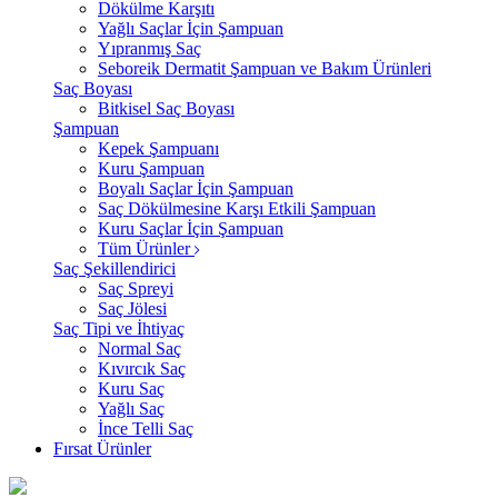
Dökülme Karşıtı
Yağlı Saçlar İçin Şampuan
Yıpranmış Saç
Seboreik Dermatit Şampuan ve Bakım Ürünleri
Saç Boyası
Bitkisel Saç Boyası
Şampuan
Kepek Şampuanı
Kuru Şampuan
Boyalı Saçlar İçin Şampuan
Saç Dökülmesine Karşı Etkili Şampuan
Kuru Saçlar İçin Şampuan
Tüm Ürünler
Saç Şekillendirici
Saç Spreyi
Saç Jölesi
Saç Tipi ve İhtiyaç
Normal Saç
Kıvırcık Saç
Kuru Saç
Yağlı Saç
İnce Telli Saç
Fırsat Ürünler