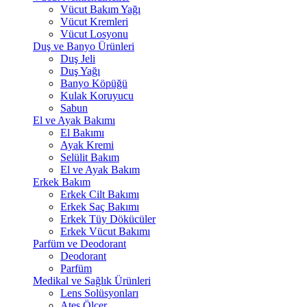
Vücut Bakım Yağı
Vücut Kremleri
Vücut Losyonu
Duş ve Banyo Ürünleri
Duş Jeli
Duş Yağı
Banyo Köpüğü
Kulak Koruyucu
Sabun
El ve Ayak Bakımı
El Bakımı
Ayak Kremi
Selülit Bakım
El ve Ayak Bakım
Erkek Bakım
Erkek Cilt Bakımı
Erkek Saç Bakımı
Erkek Tüy Dökücüler
Erkek Vücut Bakımı
Parfüm ve Deodorant
Deodorant
Parfüm
Medikal ve Sağlık Ürünleri
Lens Solüsyonları
Ateş Ölçer