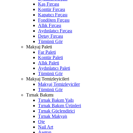
Kaş Fırçası
Kontür Fırçası
Kapatıcı Fırçası
Fondöten Fırçası
Allık Fırçası
Aydınlatıcı Fırçası
Detay Fırçası
Tümünü Gör
Makyaj Paleti
Far Paleti
Kontür Paleti
Allık Paleti
Aydınlatıcı Paleti
Tümünü Gör
Makyaj Temizleyicileri
Makyaj Temizleyiciler
Tümünü Gör
Tırnak Bakımı
Tırnak Bakım Yağı
Tırnak Bakım Ürünleri
Tırnak Güçlendirici
Tırnak Makyajı
Oje
Nail Art
Aseton