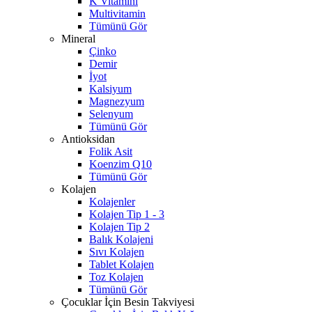
K Vitamini
Multivitamin
Tümünü Gör
Mineral
Çinko
Demir
İyot
Kalsiyum
Magnezyum
Selenyum
Tümünü Gör
Antioksidan
Folik Asit
Koenzim Q10
Tümünü Gör
Kolajen
Kolajenler
Kolajen Tip 1 - 3
Kolajen Tip 2
Balık Kolajeni
Sıvı Kolajen
Tablet Kolajen
Toz Kolajen
Tümünü Gör
Çocuklar İçin Besin Takviyesi