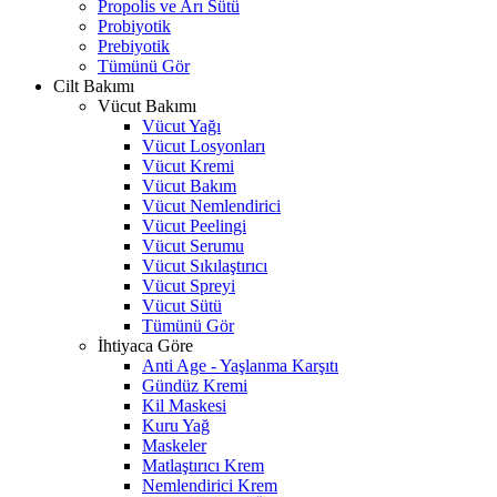
Propolis ve Arı Sütü
Probiyotik
Prebiyotik
Tümünü Gör
Cilt Bakımı
Vücut Bakımı
Vücut Yağı
Vücut Losyonları
Vücut Kremi
Vücut Bakım
Vücut Nemlendirici
Vücut Peelingi
Vücut Serumu
Vücut Sıkılaştırıcı
Vücut Spreyi
Vücut Sütü
Tümünü Gör
İhtiyaca Göre
Anti Age - Yaşlanma Karşıtı
Gündüz Kremi
Kil Maskesi
Kuru Yağ
Maskeler
Matlaştırıcı Krem
Nemlendirici Krem