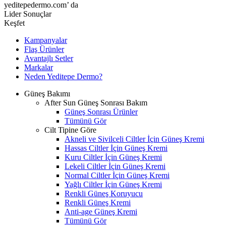
yeditepedermo.com’ da
Lider Sonuçlar
Keşfet
Kampanyalar
Flaş Ürünler
Avantajlı Setler
Markalar
Neden
Yeditepe
Dermo?
Güneş Bakımı
After Sun Güneş Sonrası Bakım
Güneş Sonrası Ürünler
Tümünü Gör
Cilt Tipine Göre
Akneli ve Sivilceli Ciltler İçin Güneş Kremi
Hassas Ciltler İçin Güneş Kremi
Kuru Ciltler İçin Güneş Kremi
Lekeli Ciltler İçin Güneş Kremi
Normal Ciltler İçin Güneş Kremi
Yağlı Ciltler İçin Güneş Kremi
Renkli Güneş Koruyucu
Renkli Güneş Kremi
Anti-age Güneş Kremi
Tümünü Gör