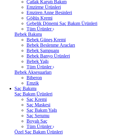
Çatlak Karşıtı Bakım
Emzirme Ürünleri
Emziren Anne Besinleri
Göğüs Kremi
Gebelik Dönemi Saç Bakım Ürünleri
Tüm Ürünler
Bebek Bakımı
Bebek Güneş Kremi
Bebek Beslenme Araçları
Bebek Şampuanı
Bebek Banyo Ürünleri
Bebek Yağı
Tüm Ürünler
Bebek Aksesuarları
Biberon
Emzik
Saç Bakımı
Saç Bakım Ürünleri
Saç Kremi
Saç Maskesi
Saç Bakım Yağı
Saç Serumu
Boyalı Saç
Tüm Ürünler
Özel Saç Bakım Ürünleri