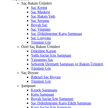
Saç Bakım Ürünleri
Saç Kremi
Saç Maskesi
Saç Bakım Yağı
Saç Serumu
Boyalı Saç
Saç Vitamini
Saç Dökülmesine Karşı Şampuan
Saç Losyonu
Tümünü Gör
Özel Saç Bakım Ürünleri
Dökülme Karşıtı
Yağlı Saçlar İçin Şampuan
Yıpranmış Saç
Seboreik Dermatit Şampuan ve Bakım Ürünleri
Tümünü Gör
Saç Boyası
Bitkisel Saç Boyası
Tümünü Gör
Şampuan
Kepek Şampuanı
Kuru Şampuan
Boyalı Saçlar İçin Şampuan
Saç Dökülmesine Karşı Etkili Şampuan
Kuru Saçlar İçin Şampuan