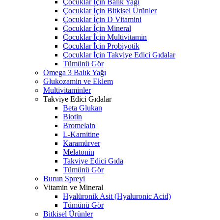
Çocuklar İçin Balık Yağı
Çocuklar İçin Bitkisel Ürünler
Çocuklar İçin D Vitamini
Çocuklar İçin Mineral
Çocuklar İçin Multivitamin
Çocuklar İçin Probiyotik
Çocuklar İçin Takviye Edici Gıdalar
Tümünü Gör
Omega 3 Balık Yağı
Glukozamin ve Eklem
Multivitaminler
Takviye Edici Gıdalar
Beta Glukan
Biotin
Bromelain
L-Karnitine
Karamürver
Melatonin
Takviye Edici Gıda
Tümünü Gör
Burun Spreyi
Vitamin ve Mineral
Hyalüronik Asit (Hyaluronic Acid)
Tümünü Gör
Bitkisel Ürünler