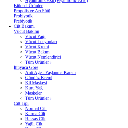
Hyalüronik Asit (Hyaluronic Acid)
Bitkisel Ürünler
Propolis ve Arı Sütü
Probiyotik
Prebiyotik
Cilt Bakımı
Vücut Bakımı
Vücut Yağı
Vücut Losyonları
Vücut Kremi
Vücut Bakım
Vücut Nemlendirici
Tüm Ürünler
İhtiyaca Göre
Anti Age - Yaşlanma Karşıtı
Gündüz Kremi
Kil Maskesi
Kuru Yağ
Maskeler
Tüm Ürünler
Cilt Tipi
Normal Cilt
Karma Cilt
Hassas Cilt
Yağlı Cilt