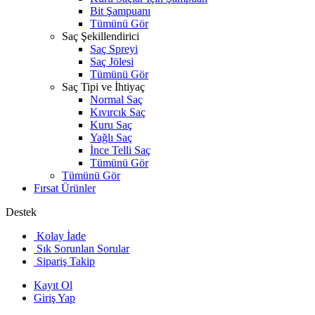
Bit Şampuanı
Tümünü Gör
Saç Şekillendirici
Saç Spreyi
Saç Jölesi
Tümünü Gör
Saç Tipi ve İhtiyaç
Normal Saç
Kıvırcık Saç
Kuru Saç
Yağlı Saç
İnce Telli Saç
Tümünü Gör
Tümünü Gör
Fırsat Ürünler
Destek
Kolay İade
Sık Sorunlan Sorular
Sipariş Takip
Kayıt Ol
Giriş Yap