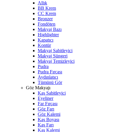
Allık
BB Krem
CC Krem
Bronzer
Fondöten
Makyaj Bazı
Highlighter
Kapatıcı
Kontür
Makyaj Sabitleyici
Makyaj Süngeri
Makyaj Temizleyici
Pudra
Pudra Fırçası
Aydınlatıcı
Tümünü Gör
Göz Makyajı
Kaş Sabitleyici
Eyeliner
Far Fırçası
Göz Farı
Göz Kalemi
Kaş Boyası
Kaş Farı
Kaş Kalemi