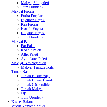
Makyaj Süngerleri
Tüm Ürünler
Makyaj Fırçası
Pudra Fırçaları
Eyeliner Fırçası
Kaş Fırçası
Kontür Fırçası
Kapatıcı Fırçası
Tüm Ürünler
Makyaj Paleti
Far Paleti
Kontür Paleti
Allık Paleti
Aydınlatıcı Paleti
Makyaj Temizleyicileri
Makyaj Temizleyiciler
Tırnak Bakımı
Tırnak Bakım Yağı
Tırnak Bakım Ürünleri
Tırnak Güçlendirici
Tırnak Makyajı
Oje
Tüm Ürünler
Kişisel Bakım
Vücut Nemlendiriciler