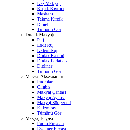
Kaş Makyajı
Kirpik Kıvırıcı
Maskara
Takma Kirpik
Rimel
Tümünü Gör
Dudak Makyajı
Ruj
Likit Ruj
Kalem Ruj
Dudak Kalemi
Dudak Parlatıcısı
Dipliner
Tümünü Gör
Makyaj Aksesuarları
Pudralar
Cımbız
Makyaj Çantası
Makyaj Aynası
Makyaj Süngerleri
Kalemtraş
Tümünü Gör
Makyaj Fırçası
Pudra Fırçaları
Eyeliner Fırçası