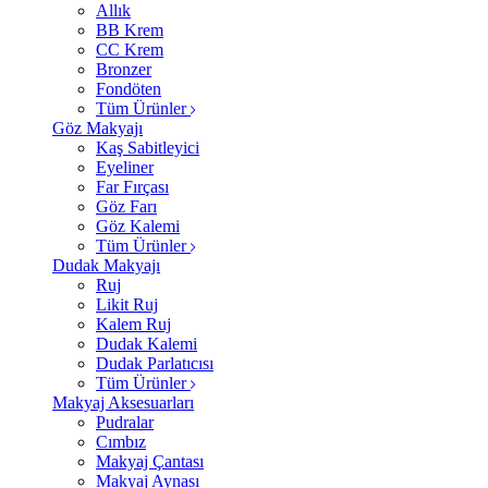
Allık
BB Krem
CC Krem
Bronzer
Fondöten
Tüm Ürünler
Göz Makyajı
Kaş Sabitleyici
Eyeliner
Far Fırçası
Göz Farı
Göz Kalemi
Tüm Ürünler
Dudak Makyajı
Ruj
Likit Ruj
Kalem Ruj
Dudak Kalemi
Dudak Parlatıcısı
Tüm Ürünler
Makyaj Aksesuarları
Pudralar
Cımbız
Makyaj Çantası
Makyaj Aynası