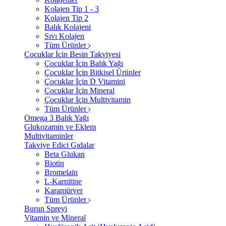
Kolajen Tip 1 - 3
Kolajen Tip 2
Balık Kolajeni
Sıvı Kolajen
Tüm Ürünler
Çocuklar İçin Besin Takviyesi
Çocuklar İçin Balık Yağı
Çocuklar İçin Bitkisel Ürünler
Çocuklar İçin D Vitamini
Çocuklar İçin Mineral
Çocuklar İçin Multivitamin
Tüm Ürünler
Omega 3 Balık Yağı
Glukozamin ve Eklem
Multivitaminler
Takviye Edici Gıdalar
Beta Glukan
Biotin
Bromelain
L-Karnitine
Karamürver
Tüm Ürünler
Burun Spreyi
Vitamin ve Mineral