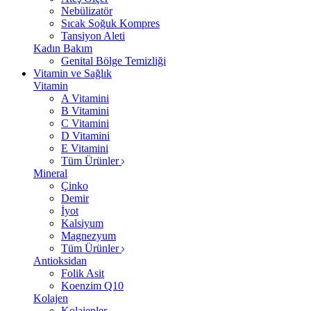
Nebülizatör
Sıcak Soğuk Kompres
Tansiyon Aleti
Kadın Bakım
Genital Bölge Temizliği
Vitamin ve Sağlık
Vitamin
A Vitamini
B Vitamini
C Vitamini
D Vitamini
E Vitamini
Tüm Ürünler
Mineral
Çinko
Demir
İyot
Kalsiyum
Magnezyum
Tüm Ürünler
Antioksidan
Folik Asit
Koenzim Q10
Kolajen
Kolajenler