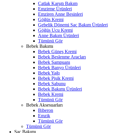
Çatlak Karşıtı Bakım
Emzirme Ürünleri
Emziren Anne Besinleri
Göğüs Kremi
Gebelik Dönemi Saç Bakım Ürünleri
Göğüs Ucu Kremi
Anne Bakım Ürünleri
Tümünü Gör
Bebek Bakımı
Bebek Güneş Kremi
Bebek Beslenme Araçları
Bebek Şampuanı
Bebek Banyo Ürünleri
Bebek Yağı
Bebek Pişik Kremi
Bebek Sabunu
Bebek Bakımı Ürünleri
Bebek Kremi
Tümünü Gör
Bebek Aksesuarları
Biberon
Emzik
Tümünü Gör
Tümünü Gör
Saç Bakımı