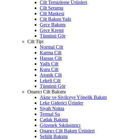
Cilt Temizleme Ürünleri
Cilt Serumu
Cilt Maskesi
Cilt Bakım Yağı
Gece Bakımı
Gece Kremi
Tümünü Gör
Cilt Tipi
Normal Cilt
Karma Cilt
Hassas Cilt
Yağlı Cilt
Kuru Cilt
Atopik Cilt
Lekeli Cilt
Tümünü Gör
Onarıcı Cilt Bakımı
Akne ve Sivilceye Yönelik Bakım
Leke Giderici Ürünler
Siyah Nokta
Termal Su
Çatlak Bakımı
Gözenek Sıkılaştırıcı
Onarıcı Cilt Bakım Ürünleri
Selülit Bakımı