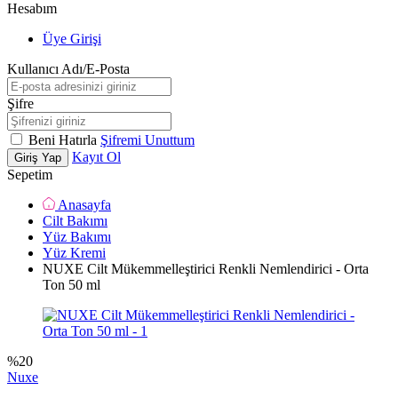
Hesabım
Üye Girişi
Kullanıcı Adı/E-Posta
Şifre
Beni Hatırla
Şifremi Unuttum
Kayıt Ol
Giriş Yap
Sepetim
Anasayfa
Cilt Bakımı
Yüz Bakımı
Yüz Kremi
NUXE Cilt Mükemmelleştirici Renkli Nemlendirici - Orta
Ton 50 ml
%
20
Nuxe