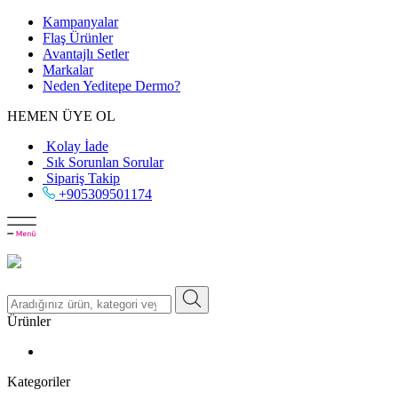
Kampanyalar
Flaş Ürünler
Avantajlı Setler
Markalar
Neden
Yeditepe
Dermo?
HEMEN ÜYE OL
Kolay İade
Sık Sorunlan Sorular
Sipariş Takip
+905309501174
Ürünler
Kategoriler