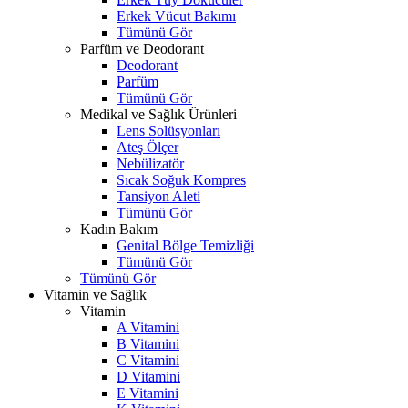
Erkek Vücut Bakımı
Tümünü Gör
Parfüm ve Deodorant
Deodorant
Parfüm
Tümünü Gör
Medikal ve Sağlık Ürünleri
Lens Solüsyonları
Ateş Ölçer
Nebülizatör
Sıcak Soğuk Kompres
Tansiyon Aleti
Tümünü Gör
Kadın Bakım
Genital Bölge Temizliği
Tümünü Gör
Tümünü Gör
Vitamin ve Sağlık
Vitamin
A Vitamini
B Vitamini
C Vitamini
D Vitamini
E Vitamini