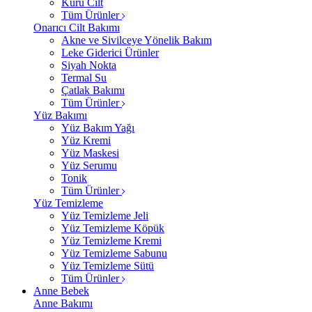
Kuru Cilt
Tüm Ürünler
Onarıcı Cilt Bakımı
Akne ve Sivilceye Yönelik Bakım
Leke Giderici Ürünler
Siyah Nokta
Termal Su
Çatlak Bakımı
Tüm Ürünler
Yüz Bakımı
Yüz Bakım Yağı
Yüz Kremi
Yüz Maskesi
Yüz Serumu
Tonik
Tüm Ürünler
Yüz Temizleme
Yüz Temizleme Jeli
Yüz Temizleme Köpük
Yüz Temizleme Kremi
Yüz Temizleme Sabunu
Yüz Temizleme Sütü
Tüm Ürünler
Anne Bebek
Anne Bakımı