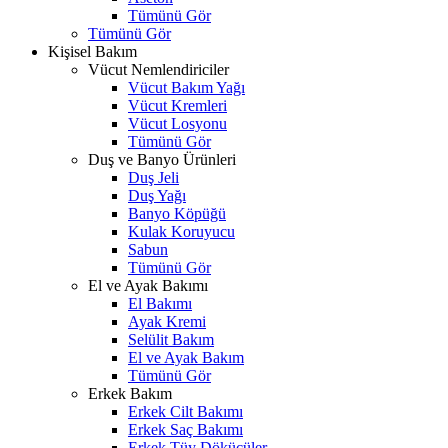
Tümünü Gör
Tümünü Gör
Kişisel Bakım
Vücut Nemlendiriciler
Vücut Bakım Yağı
Vücut Kremleri
Vücut Losyonu
Tümünü Gör
Duş ve Banyo Ürünleri
Duş Jeli
Duş Yağı
Banyo Köpüğü
Kulak Koruyucu
Sabun
Tümünü Gör
El ve Ayak Bakımı
El Bakımı
Ayak Kremi
Selülit Bakım
El ve Ayak Bakım
Tümünü Gör
Erkek Bakım
Erkek Cilt Bakımı
Erkek Saç Bakımı
Erkek Tüy Dökücüler