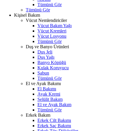
Tümünü Gör
Tümünü Gör
Kişisel Bakım
Vücut Nemlendiriciler
Vücut Bakım Yağı
Vücut Kremleri
Vücut Losyonu
Tümünü Gör
Duş ve Banyo Ürünleri
Duş Jeli
Duş Yağı
Banyo Köpüğü
Kulak Koruyucu
Sabun
Tümünü Gör
El ve Ayak Bakımı
El Bakımı
Ayak Kremi
Selülit Bakım
El ve Ayak Bakım
Tümünü Gör
Erkek Bakım
Erkek Cilt Bakımı
Erkek Saç Bakımı
Erkek Tüy Dökücüler