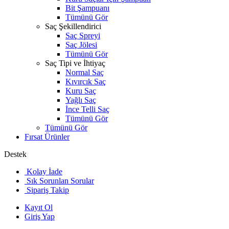
Bit Şampuanı
Tümünü Gör
Saç Şekillendirici
Saç Spreyi
Saç Jölesi
Tümünü Gör
Saç Tipi ve İhtiyaç
Normal Saç
Kıvırcık Saç
Kuru Saç
Yağlı Saç
İnce Telli Saç
Tümünü Gör
Tümünü Gör
Fırsat Ürünler
Destek
Kolay İade
Sık Sorunlan Sorular
Sipariş Takip
Kayıt Ol
Giriş Yap