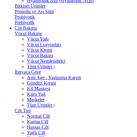
Hyalüronik Asit (Hyaluronic Acid)
Bitkisel Ürünler
Propolis ve Arı Sütü
Probiyotik
Prebiyotik
Cilt Bakımı
Vücut Bakımı
Vücut Yağı
Vücut Losyonları
Vücut Kremi
Vücut Bakım
Vücut Nemlendirici
Tüm Ürünler
İhtiyaca Göre
Anti Age - Yaşlanma Karşıtı
Gündüz Kremi
Kil Maskesi
Kuru Yağ
Maskeler
Tüm Ürünler
Cilt Tipi
Normal Cilt
Karma Cilt
Hassas Cilt
Yağlı Cilt