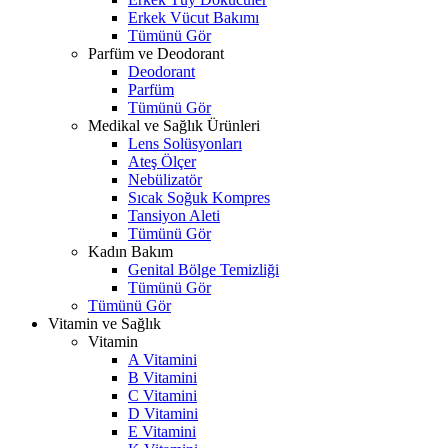
Erkek Vücut Bakımı
Tümünü Gör
Parfüm ve Deodorant
Deodorant
Parfüm
Tümünü Gör
Medikal ve Sağlık Ürünleri
Lens Solüsyonları
Ateş Ölçer
Nebülizatör
Sıcak Soğuk Kompres
Tansiyon Aleti
Tümünü Gör
Kadın Bakım
Genital Bölge Temizliği
Tümünü Gör
Tümünü Gör
Vitamin ve Sağlık
Vitamin
A Vitamini
B Vitamini
C Vitamini
D Vitamini
E Vitamini