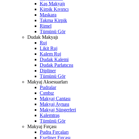
Kaş Makyajı
Kirpik Kıvırıcı
Maskara
Takma Kirpik
Rimel
Tümünü Gör
Dudak Makyajı
Ruj
Likit Ruj
Kalem Ruj
Dudak Kalemi
Dudak Parlatıcısı
Dipliner
Tümünü Gör
Makyaj Aksesuarları
Pudralar
Cımbız
Makyaj Çantası
Makyaj Aynası
Makyaj Süngerleri
Kalemtraş
Tümünü Gör
Makyaj Fırçası
Pudra Fırçaları
Eyeliner Fırçası