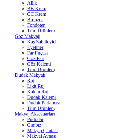
Allık
BB Krem
CC Krem
Bronzer
Fondöten
Tüm Ürünler
Göz Makyajı
Kaş Sabitleyici
Eyeliner
Far Fırçası
Göz Farı
Göz Kalemi
Tüm Ürünler
Dudak Makyajı
Ruj
Likit Ruj
Kalem Ruj
Dudak Kalemi
Dudak Parlatıcısı
Tüm Ürünler
Makyaj Aksesuarları
Pudralar
Cımbız
Makyaj Çantası
Makyaj Aynası