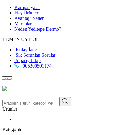
Kampanyalar
Flaş Ürünler
Avantajlı Setler
Markalar
Neden
Yeditepe
Dermo?
HEMEN ÜYE OL
Kolay İade
Sık Sorunlan Sorular
Sipariş Takip
+905309501174
Ürünler
Kategoriler