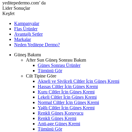
yeditepedermo.com’ da
Lider Sonuçlar
Keşfet
Kampanyalar
Flaş Ürünler
Avantajlı Setler
Markalar
Neden
Yeditepe
Dermo?
Güneş Bakımı
After Sun Güneş Sonrası Bakım
Güneş Sonrası Ürünler
Tümünü Gör
Cilt Tipine Göre
Akneli ve Sivilceli Ciltler İçin Güneş Kremi
Hassas Ciltler İçin Güneş Kremi
Kuru Ciltler İçin Güneş Kremi
Lekeli Ciltler İçin Güneş Kremi
Normal Ciltler İçin Güneş Kremi
Yağlı Ciltler İçin Güneş Kremi
Renkli Güneş Koruyucu
Renkli Güneş Kremi
Anti-age Güneş Kremi
Tümünü Gör