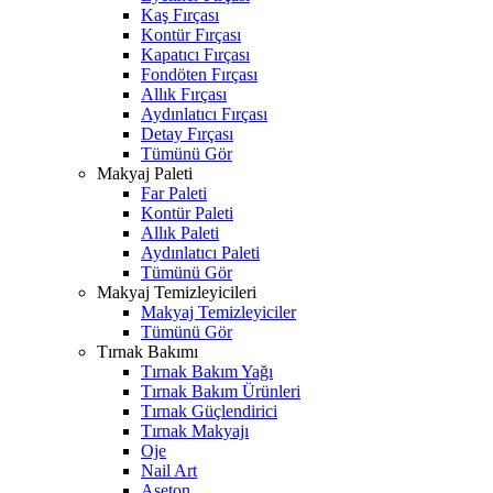
Kaş Fırçası
Kontür Fırçası
Kapatıcı Fırçası
Fondöten Fırçası
Allık Fırçası
Aydınlatıcı Fırçası
Detay Fırçası
Tümünü Gör
Makyaj Paleti
Far Paleti
Kontür Paleti
Allık Paleti
Aydınlatıcı Paleti
Tümünü Gör
Makyaj Temizleyicileri
Makyaj Temizleyiciler
Tümünü Gör
Tırnak Bakımı
Tırnak Bakım Yağı
Tırnak Bakım Ürünleri
Tırnak Güçlendirici
Tırnak Makyajı
Oje
Nail Art
Aseton