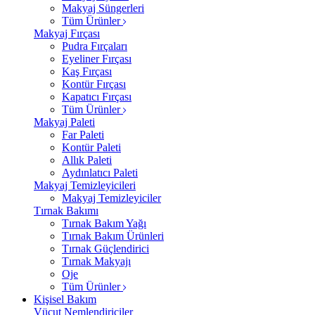
Makyaj Süngerleri
Tüm Ürünler
Makyaj Fırçası
Pudra Fırçaları
Eyeliner Fırçası
Kaş Fırçası
Kontür Fırçası
Kapatıcı Fırçası
Tüm Ürünler
Makyaj Paleti
Far Paleti
Kontür Paleti
Allık Paleti
Aydınlatıcı Paleti
Makyaj Temizleyicileri
Makyaj Temizleyiciler
Tırnak Bakımı
Tırnak Bakım Yağı
Tırnak Bakım Ürünleri
Tırnak Güçlendirici
Tırnak Makyajı
Oje
Tüm Ürünler
Kişisel Bakım
Vücut Nemlendiriciler