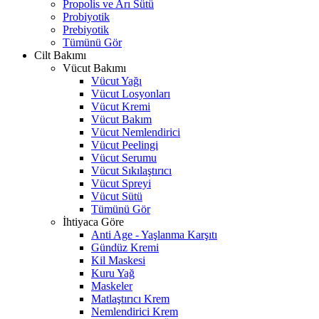
Propolis ve Arı Sütü
Probiyotik
Prebiyotik
Tümünü Gör
Cilt Bakımı
Vücut Bakımı
Vücut Yağı
Vücut Losyonları
Vücut Kremi
Vücut Bakım
Vücut Nemlendirici
Vücut Peelingi
Vücut Serumu
Vücut Sıkılaştırıcı
Vücut Spreyi
Vücut Sütü
Tümünü Gör
İhtiyaca Göre
Anti Age - Yaşlanma Karşıtı
Gündüz Kremi
Kil Maskesi
Kuru Yağ
Maskeler
Matlaştırıcı Krem
Nemlendirici Krem