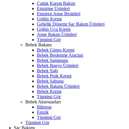
Çatlak Karşıtı Bakım
Emzirme Ürünleri
Emziren Anne Besinleri
Göğüs Kremi
Gebelik Dönemi Saç Bakım Ürünleri
Göğüs Ucu Kremi
Anne Bakım Ürünleri
Tümünü Gör
Bebek Bakımı
Bebek Güneş Kremi
Bebek Beslenme Araçları
Bebek Şampuanı
Bebek Banyo Ürünleri
Bebek Yağı
Bebek Pişik Kremi
Bebek Sabunu
Bebek Bakımı Ürünleri
Bebek Kremi
Tümünü Gör
Bebek Aksesuarları
Biberon
Emzik
Tümünü Gör
Tümünü Gör
Saç Bakımı