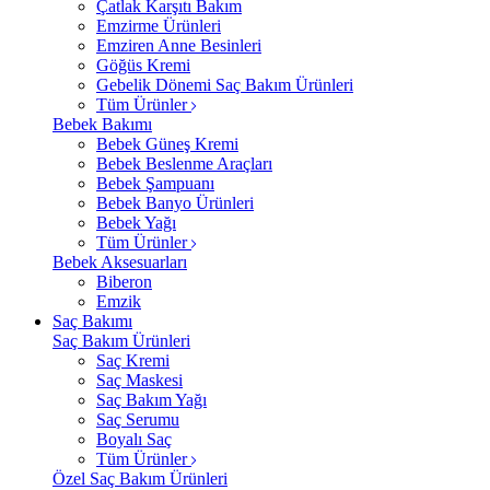
Çatlak Karşıtı Bakım
Emzirme Ürünleri
Emziren Anne Besinleri
Göğüs Kremi
Gebelik Dönemi Saç Bakım Ürünleri
Tüm Ürünler
Bebek Bakımı
Bebek Güneş Kremi
Bebek Beslenme Araçları
Bebek Şampuanı
Bebek Banyo Ürünleri
Bebek Yağı
Tüm Ürünler
Bebek Aksesuarları
Biberon
Emzik
Saç Bakımı
Saç Bakım Ürünleri
Saç Kremi
Saç Maskesi
Saç Bakım Yağı
Saç Serumu
Boyalı Saç
Tüm Ürünler
Özel Saç Bakım Ürünleri