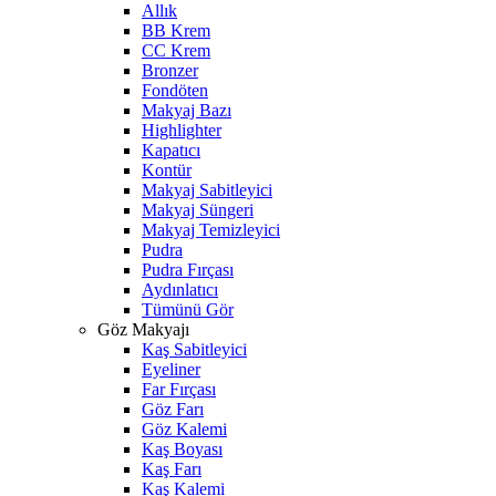
Allık
BB Krem
CC Krem
Bronzer
Fondöten
Makyaj Bazı
Highlighter
Kapatıcı
Kontür
Makyaj Sabitleyici
Makyaj Süngeri
Makyaj Temizleyici
Pudra
Pudra Fırçası
Aydınlatıcı
Tümünü Gör
Göz Makyajı
Kaş Sabitleyici
Eyeliner
Far Fırçası
Göz Farı
Göz Kalemi
Kaş Boyası
Kaş Farı
Kaş Kalemi