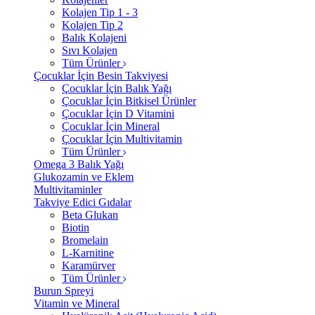
Kolajen Tip 1 - 3
Kolajen Tip 2
Balık Kolajeni
Sıvı Kolajen
Tüm Ürünler
Çocuklar İçin Besin Takviyesi
Çocuklar İçin Balık Yağı
Çocuklar İçin Bitkisel Ürünler
Çocuklar İçin D Vitamini
Çocuklar İçin Mineral
Çocuklar İçin Multivitamin
Tüm Ürünler
Omega 3 Balık Yağı
Glukozamin ve Eklem
Multivitaminler
Takviye Edici Gıdalar
Beta Glukan
Biotin
Bromelain
L-Karnitine
Karamürver
Tüm Ürünler
Burun Spreyi
Vitamin ve Mineral