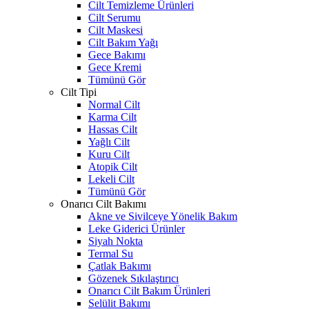
Cilt Temizleme Ürünleri
Cilt Serumu
Cilt Maskesi
Cilt Bakım Yağı
Gece Bakımı
Gece Kremi
Tümünü Gör
Cilt Tipi
Normal Cilt
Karma Cilt
Hassas Cilt
Yağlı Cilt
Kuru Cilt
Atopik Cilt
Lekeli Cilt
Tümünü Gör
Onarıcı Cilt Bakımı
Akne ve Sivilceye Yönelik Bakım
Leke Giderici Ürünler
Siyah Nokta
Termal Su
Çatlak Bakımı
Gözenek Sıkılaştırıcı
Onarıcı Cilt Bakım Ürünleri
Selülit Bakımı