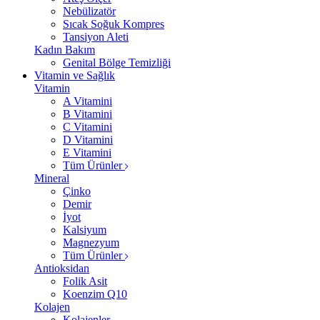
Nebülizatör
Sıcak Soğuk Kompres
Tansiyon Aleti
Kadın Bakım
Genital Bölge Temizliği
Vitamin ve Sağlık
Vitamin
A Vitamini
B Vitamini
C Vitamini
D Vitamini
E Vitamini
Tüm Ürünler
Mineral
Çinko
Demir
İyot
Kalsiyum
Magnezyum
Tüm Ürünler
Antioksidan
Folik Asit
Koenzim Q10
Kolajen
Kolajenler