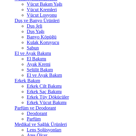
Vücut Bakım Yağı
Vücut Kremleri
Vücut Losyonu
Duş ve Banyo Ürünleri
Duş Jeli
Duş Yağı
Banyo Köpüğü
Kulak Koruyucu
Sabun
El ve Ayak Bakımı
El Bakımı
Ayak Kremi
Selülit Bakım
El ve Ayak Bakım
Erkek Bakım
Erkek Cilt Bakımı
Erkek Saç Bakımı
Erkek Tüy Dökücüler
Erkek Vücut Bakımı
Parfüm ve Deodorant
Deodorant
Parfüm
Medikal ve Sağlık Ürünleri
Lens Solüsyonları
Ateş Ölçer