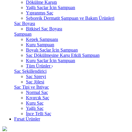
Dökülme Karşıtı
Yağlı Saçlar İçin Şampuan
Yıpranmış Saç
Seboreik Dermatit Şampuan ve Bakım Ürünleri
Saç Boyası
Bitkisel Saç Boyası
Şampuan
Kepek Şampuanı
Kuru Şampuan
Boyalı Saçlar İçin Şampuan
Saç Dökülmesine Karşı Etkili Şampuan
Kuru Saçlar İçin Şampuan
Tüm Ürünler
Saç Şekillendirici
Saç Spreyi
Saç Jölesi
Saç Tipi ve İhtiyaç
Normal Saç
Kıvırcık Saç
Kuru Saç
Yağlı Saç
İnce Telli Saç
Fırsat Ürünler