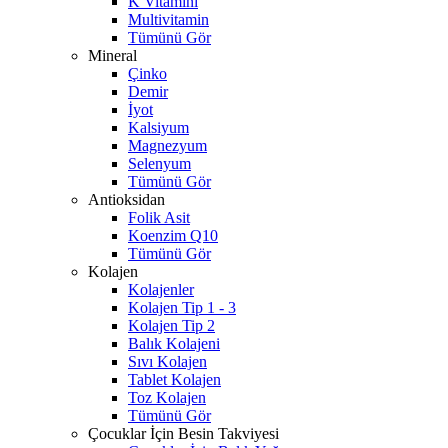
K Vitamini
Multivitamin
Tümünü Gör
Mineral
Çinko
Demir
İyot
Kalsiyum
Magnezyum
Selenyum
Tümünü Gör
Antioksidan
Folik Asit
Koenzim Q10
Tümünü Gör
Kolajen
Kolajenler
Kolajen Tip 1 - 3
Kolajen Tip 2
Balık Kolajeni
Sıvı Kolajen
Tablet Kolajen
Toz Kolajen
Tümünü Gör
Çocuklar İçin Besin Takviyesi