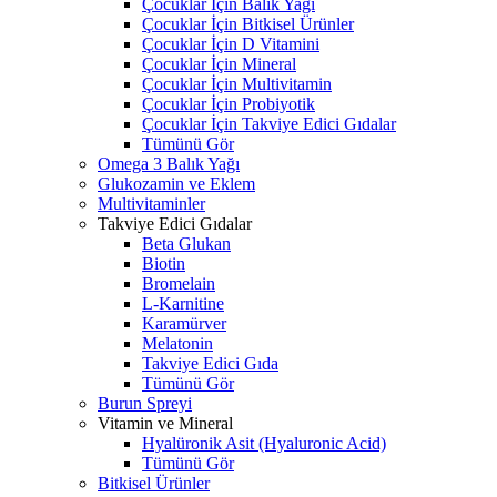
Çocuklar İçin Balık Yağı
Çocuklar İçin Bitkisel Ürünler
Çocuklar İçin D Vitamini
Çocuklar İçin Mineral
Çocuklar İçin Multivitamin
Çocuklar İçin Probiyotik
Çocuklar İçin Takviye Edici Gıdalar
Tümünü Gör
Omega 3 Balık Yağı
Glukozamin ve Eklem
Multivitaminler
Takviye Edici Gıdalar
Beta Glukan
Biotin
Bromelain
L-Karnitine
Karamürver
Melatonin
Takviye Edici Gıda
Tümünü Gör
Burun Spreyi
Vitamin ve Mineral
Hyalüronik Asit (Hyaluronic Acid)
Tümünü Gör
Bitkisel Ürünler