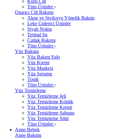
Kuru Cilt
Tüm Ürünler
Onarıcı Cilt Bakımı
Akne ve Sivilceye Yönelik Bakım
Leke Giderici Ürünler
Siyah Nokta
Termal Su
Çatlak Bakımı
Tüm Ürünler
Yüz Bakımı
Yüz Bakım Yağı
Yüz Kremi
Yüz Maskesi
Yüz Serumu
Tonik
Tüm Ürünler
Yüz Temizleme
Yüz Temizleme Jeli
Yüz Temizleme Köpük
Yüz Temizleme Kremi
Yüz Temizleme Sabunu
Yüz Temizleme Sütü
Tüm Ürünler
Anne Bebek
Anne Bakımı