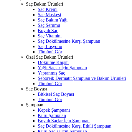
Saç Bakım Ürünleri
Saç Kremi
Saç Maskesi
Saç Bakım Yağı
Saç Serumu
Boyalı Saç
Saç Vitamini
Saç Dökülmesine Karşı Şampuan
Saç Losyonu
Tümünü Gör
Özel Saç Bakım Ürünleri
Dökülme Karşıtı
Yağlı Saçlar İçin Şampuan
Yıpranmış Saç
Seboreik Dermatit Şampuan ve Bakım Ürünleri
Tümünü Gör
Saç Boyası
Bitkisel Saç Boyası
Tümünü Gör
Şampuan
Kepek Şampuanı
Kuru Şampuan
Boyalı Saçlar İçin Şampuan
Saç Dökülmesine Karşı Etkili Şampuan
Kuru Saçlar İçin Şampuan