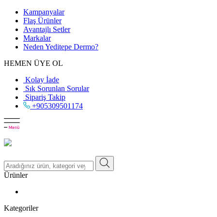
Kampanyalar
Flaş Ürünler
Avantajlı Setler
Markalar
Neden
Yeditepe
Dermo?
HEMEN ÜYE OL
Kolay İade
Sık Sorunlan Sorular
Sipariş Takip
+905309501174
Ürünler
Kategoriler