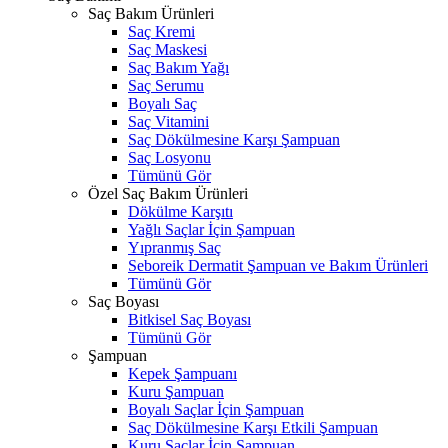
Saç Bakım Ürünleri
Saç Kremi
Saç Maskesi
Saç Bakım Yağı
Saç Serumu
Boyalı Saç
Saç Vitamini
Saç Dökülmesine Karşı Şampuan
Saç Losyonu
Tümünü Gör
Özel Saç Bakım Ürünleri
Dökülme Karşıtı
Yağlı Saçlar İçin Şampuan
Yıpranmış Saç
Seboreik Dermatit Şampuan ve Bakım Ürünleri
Tümünü Gör
Saç Boyası
Bitkisel Saç Boyası
Tümünü Gör
Şampuan
Kepek Şampuanı
Kuru Şampuan
Boyalı Saçlar İçin Şampuan
Saç Dökülmesine Karşı Etkili Şampuan
Kuru Saçlar İçin Şampuan