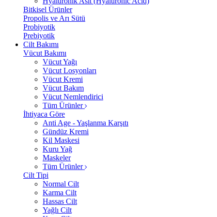
Hyalüronik Asit (Hyaluronic Acid)
Bitkisel Ürünler
Propolis ve Arı Sütü
Probiyotik
Prebiyotik
Cilt Bakımı
Vücut Bakımı
Vücut Yağı
Vücut Losyonları
Vücut Kremi
Vücut Bakım
Vücut Nemlendirici
Tüm Ürünler
İhtiyaca Göre
Anti Age - Yaşlanma Karşıtı
Gündüz Kremi
Kil Maskesi
Kuru Yağ
Maskeler
Tüm Ürünler
Cilt Tipi
Normal Cilt
Karma Cilt
Hassas Cilt
Yağlı Cilt