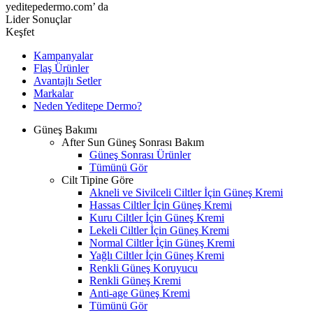
yeditepedermo.com’ da
Lider Sonuçlar
Keşfet
Kampanyalar
Flaş Ürünler
Avantajlı Setler
Markalar
Neden
Yeditepe
Dermo?
Güneş Bakımı
After Sun Güneş Sonrası Bakım
Güneş Sonrası Ürünler
Tümünü Gör
Cilt Tipine Göre
Akneli ve Sivilceli Ciltler İçin Güneş Kremi
Hassas Ciltler İçin Güneş Kremi
Kuru Ciltler İçin Güneş Kremi
Lekeli Ciltler İçin Güneş Kremi
Normal Ciltler İçin Güneş Kremi
Yağlı Ciltler İçin Güneş Kremi
Renkli Güneş Koruyucu
Renkli Güneş Kremi
Anti-age Güneş Kremi
Tümünü Gör