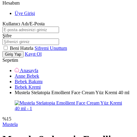
Hesabım
Üye Girişi
Kullanıcı Adı/E-Posta
Şifre
Beni Hatırla
Şifremi Unuttum
Kayıt Ol
Giriş Yap
Sepetim
Anasayfa
Anne Bebek
Bebek Bakımı
Bebek Kremi
Mustela Stelatopia Emollient Face Cream Yüz Kremi 40 ml
%
15
Mustela