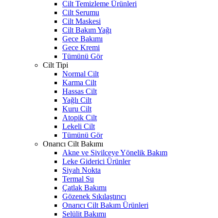
Cilt Temizleme Ürünleri
Cilt Serumu
Cilt Maskesi
Cilt Bakım Yağı
Gece Bakımı
Gece Kremi
Tümünü Gör
Cilt Tipi
Normal Cilt
Karma Cilt
Hassas Cilt
Yağlı Cilt
Kuru Cilt
Atopik Cilt
Lekeli Cilt
Tümünü Gör
Onarıcı Cilt Bakımı
Akne ve Sivilceye Yönelik Bakım
Leke Giderici Ürünler
Siyah Nokta
Termal Su
Çatlak Bakımı
Gözenek Sıkılaştırıcı
Onarıcı Cilt Bakım Ürünleri
Selülit Bakımı