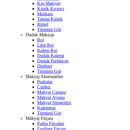
Kaş Makyajı
Kirpik Kıvırıcı
Maskara
Takma Kirpik
Rimel
Tümünü Gör
Dudak Makyajı
Ruj
Likit Ruj
Kalem Ruj
Dudak Kalemi
Dudak Parlatıcısı
Dipliner
Tümünü Gör
Makyaj Aksesuarları
Pudralar
Cımbız
Makyaj Çantası
Makyaj Aynası
Makyaj Süngerleri
Kalemtraş
Tümünü Gör
Makyaj Fırçası
Pudra Fırçaları
Eyeliner Fırçası