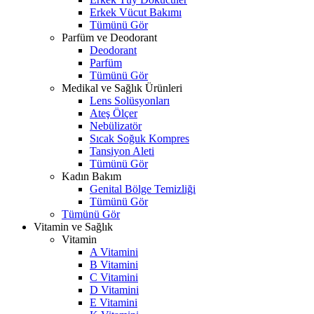
Erkek Vücut Bakımı
Tümünü Gör
Parfüm ve Deodorant
Deodorant
Parfüm
Tümünü Gör
Medikal ve Sağlık Ürünleri
Lens Solüsyonları
Ateş Ölçer
Nebülizatör
Sıcak Soğuk Kompres
Tansiyon Aleti
Tümünü Gör
Kadın Bakım
Genital Bölge Temizliği
Tümünü Gör
Tümünü Gör
Vitamin ve Sağlık
Vitamin
A Vitamini
B Vitamini
C Vitamini
D Vitamini
E Vitamini