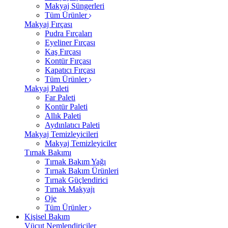
Makyaj Süngerleri
Tüm Ürünler
Makyaj Fırçası
Pudra Fırçaları
Eyeliner Fırçası
Kaş Fırçası
Kontür Fırçası
Kapatıcı Fırçası
Tüm Ürünler
Makyaj Paleti
Far Paleti
Kontür Paleti
Allık Paleti
Aydınlatıcı Paleti
Makyaj Temizleyicileri
Makyaj Temizleyiciler
Tırnak Bakımı
Tırnak Bakım Yağı
Tırnak Bakım Ürünleri
Tırnak Güçlendirici
Tırnak Makyajı
Oje
Tüm Ürünler
Kişisel Bakım
Vücut Nemlendiriciler