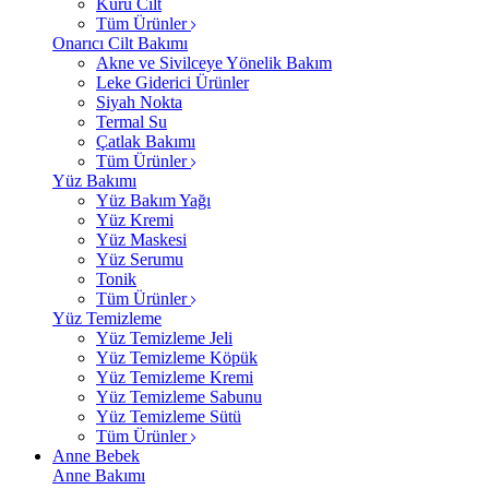
Kuru Cilt
Tüm Ürünler
Onarıcı Cilt Bakımı
Akne ve Sivilceye Yönelik Bakım
Leke Giderici Ürünler
Siyah Nokta
Termal Su
Çatlak Bakımı
Tüm Ürünler
Yüz Bakımı
Yüz Bakım Yağı
Yüz Kremi
Yüz Maskesi
Yüz Serumu
Tonik
Tüm Ürünler
Yüz Temizleme
Yüz Temizleme Jeli
Yüz Temizleme Köpük
Yüz Temizleme Kremi
Yüz Temizleme Sabunu
Yüz Temizleme Sütü
Tüm Ürünler
Anne Bebek
Anne Bakımı