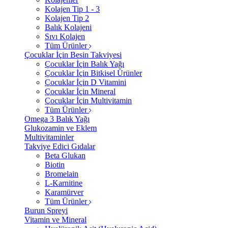
Kolajen Tip 1 - 3
Kolajen Tip 2
Balık Kolajeni
Sıvı Kolajen
Tüm Ürünler
Çocuklar İçin Besin Takviyesi
Çocuklar İçin Balık Yağı
Çocuklar İçin Bitkisel Ürünler
Çocuklar İçin D Vitamini
Çocuklar İçin Mineral
Çocuklar İçin Multivitamin
Tüm Ürünler
Omega 3 Balık Yağı
Glukozamin ve Eklem
Multivitaminler
Takviye Edici Gıdalar
Beta Glukan
Biotin
Bromelain
L-Karnitine
Karamürver
Tüm Ürünler
Burun Spreyi
Vitamin ve Mineral