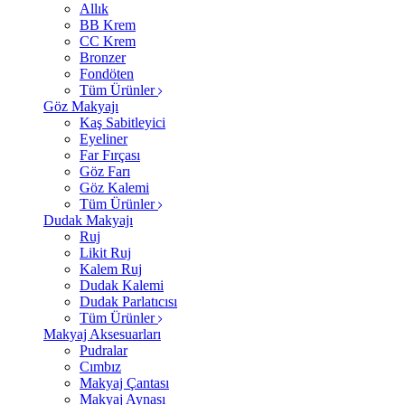
Allık
BB Krem
CC Krem
Bronzer
Fondöten
Tüm Ürünler
Göz Makyajı
Kaş Sabitleyici
Eyeliner
Far Fırçası
Göz Farı
Göz Kalemi
Tüm Ürünler
Dudak Makyajı
Ruj
Likit Ruj
Kalem Ruj
Dudak Kalemi
Dudak Parlatıcısı
Tüm Ürünler
Makyaj Aksesuarları
Pudralar
Cımbız
Makyaj Çantası
Makyaj Aynası