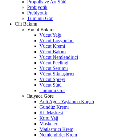
Propolis ve Arı Sütü
Probiyotik
Prebiyotik
Tümünü Gör
Cilt Bakımı
Vücut Bakımı
Vücut Yağı
Vücut Losyonları
Vücut Kremi
Vücut Bakım
Vücut Nemlendirici
Vücut Peelingi
Vücut Serumu
Vücut Sıkılaştırıcı
Vücut Spreyi
Vücut Sütü
Tümünü Gör
İhtiyaca Göre
Anti Age - Yaşlanma Karşıtı
Gündüz Kremi
Kil Maskesi
Kuru Yağ
Maskeler
Matlaştırıcı Krem
Nemlendirici Krem