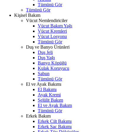
Tümünü Gör
Tümünü Gör
Kişisel Bakım
Vücut Nemlendiriciler
Vücut Bakım Yağı
Vücut Kremleri
Vücut Losyonu
Tümünü Gör
Duş ve Banyo Ürünleri
Duş Jeli
Duş Yağı
Banyo Köpüğü
Kulak Koruyucu
Sabun
Tümünü Gör
El ve Ayak Bakımı
El Bakımı
Ayak Kremi
Selülit Bakım
El ve Ayak Bakım
Tümünü Gör
Erkek Bakım
Erkek Cilt Bakımı
Erkek Saç Bakımı
Erkek Tüy Dökücüler