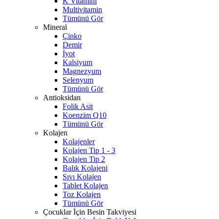
K Vitamini
Multivitamin
Tümünü Gör
Mineral
Çinko
Demir
İyot
Kalsiyum
Magnezyum
Selenyum
Tümünü Gör
Antioksidan
Folik Asit
Koenzim Q10
Tümünü Gör
Kolajen
Kolajenler
Kolajen Tip 1 - 3
Kolajen Tip 2
Balık Kolajeni
Sıvı Kolajen
Tablet Kolajen
Toz Kolajen
Tümünü Gör
Çocuklar İçin Besin Takviyesi