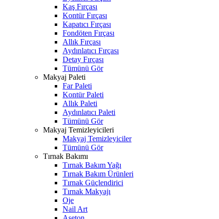
Kaş Fırçası
Kontür Fırçası
Kapatıcı Fırçası
Fondöten Fırçası
Allık Fırçası
Aydınlatıcı Fırçası
Detay Fırçası
Tümünü Gör
Makyaj Paleti
Far Paleti
Kontür Paleti
Allık Paleti
Aydınlatıcı Paleti
Tümünü Gör
Makyaj Temizleyicileri
Makyaj Temizleyiciler
Tümünü Gör
Tırnak Bakımı
Tırnak Bakım Yağı
Tırnak Bakım Ürünleri
Tırnak Güçlendirici
Tırnak Makyajı
Oje
Nail Art
Aseton