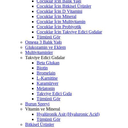
Çocuklar İçin Balık Yağı
Çocuklar İçin Bitkisel Ürünler
Çocuklar İçin D Vitamini
Çocuklar İçin Mineral
Çocuklar İçin Multivitamin
Çocuklar İçin Probiyotik
Çocuklar İçin Takviye Edici Gıdalar
Tümünü Gör
Omega 3 Balık Yağı
Glukozamin ve Eklem
Multivitaminler
Takviye Edici Gıdalar
Beta Glukan
Biotin
Bromelain
L-Karnitine
Karamürver
Melatonin
Takviye Edici Gıda
Tümünü Gör
Burun Spreyi
Vitamin ve Mineral
Hyalüronik Asit (Hyaluronic Acid)
Tümünü Gör
Bitkisel Ürünler