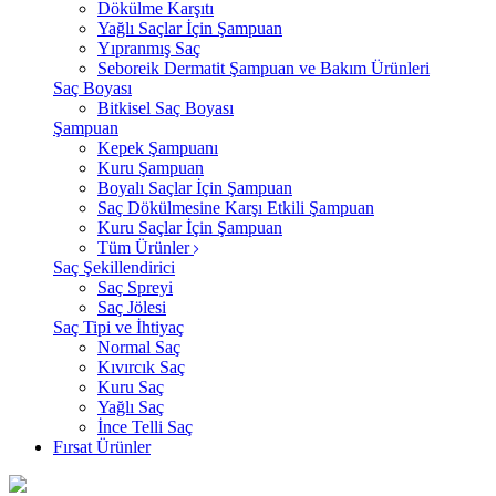
Dökülme Karşıtı
Yağlı Saçlar İçin Şampuan
Yıpranmış Saç
Seboreik Dermatit Şampuan ve Bakım Ürünleri
Saç Boyası
Bitkisel Saç Boyası
Şampuan
Kepek Şampuanı
Kuru Şampuan
Boyalı Saçlar İçin Şampuan
Saç Dökülmesine Karşı Etkili Şampuan
Kuru Saçlar İçin Şampuan
Tüm Ürünler
Saç Şekillendirici
Saç Spreyi
Saç Jölesi
Saç Tipi ve İhtiyaç
Normal Saç
Kıvırcık Saç
Kuru Saç
Yağlı Saç
İnce Telli Saç
Fırsat Ürünler