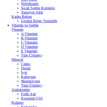
Nebülizatör
Sıcak Soğuk Kompres
Tansiyon Aleti
Kadın Bakım
Genital Bölge Temizliği
Vitamin ve Sağlık
Vitamin
A Vitamini
B Vitamini
C Vitamini
D Vitamini
E Vitamini
Tüm Ürünler
Mineral
Çinko
Demir
İyot
Kalsiyum
Magnezyum
Tüm Ürünler
Antioksidan
Folik Asit
Koenzim Q10
Kolajen
Kolajenler