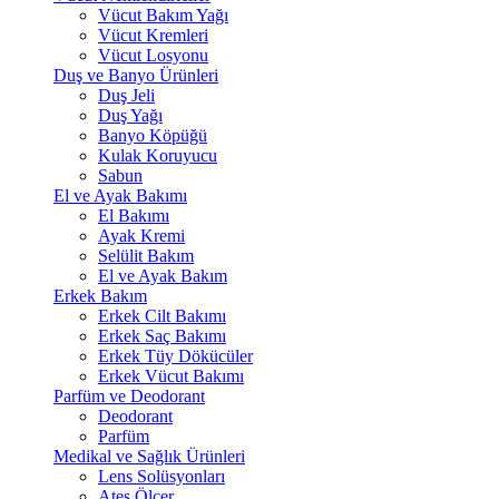
Vücut Bakım Yağı
Vücut Kremleri
Vücut Losyonu
Duş ve Banyo Ürünleri
Duş Jeli
Duş Yağı
Banyo Köpüğü
Kulak Koruyucu
Sabun
El ve Ayak Bakımı
El Bakımı
Ayak Kremi
Selülit Bakım
El ve Ayak Bakım
Erkek Bakım
Erkek Cilt Bakımı
Erkek Saç Bakımı
Erkek Tüy Dökücüler
Erkek Vücut Bakımı
Parfüm ve Deodorant
Deodorant
Parfüm
Medikal ve Sağlık Ürünleri
Lens Solüsyonları
Ateş Ölçer