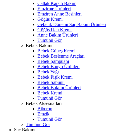
Çatlak Karşıtı Bakım
Emzirme Ürünleri
Emziren Anne Besinleri
Göğüs Kremi
Gebelik Dönemi Saç Bakım Ürünleri
Göğüs Ucu Kremi
Anne Bakım Ürünleri
Tümünü Gör
Bebek Bakımı
Bebek Güneş Kremi
Bebek Beslenme Araçları
Bebek Şampuanı
Bebek Banyo Ürünleri
Bebek Yağı
Bebek Pişik Kremi
Bebek Sabunu
Bebek Bakımı Ürünleri
Bebek Kremi
Tümünü Gör
Bebek Aksesuarları
Biberon
Emzik
Tümünü Gör
Tümünü Gör
Saç Bakımı