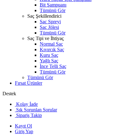
Bit Şampuanı
Tümünü Gör
Saç Şekillendirici
Saç Spreyi
Saç Jölesi
Tümünü Gör
Saç Tipi ve İhtiyaç
Normal Saç
Kıvırcık Saç
Kuru Saç
Yağlı Saç
İnce Telli Saç
Tümünü Gör
Tümünü Gör
Fırsat Ürünler
Destek
Kolay İade
Sık Sorunlan Sorular
Sipariş Takip
Kayıt Ol
Giriş Yap