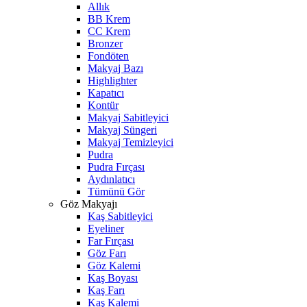
Allık
BB Krem
CC Krem
Bronzer
Fondöten
Makyaj Bazı
Highlighter
Kapatıcı
Kontür
Makyaj Sabitleyici
Makyaj Süngeri
Makyaj Temizleyici
Pudra
Pudra Fırçası
Aydınlatıcı
Tümünü Gör
Göz Makyajı
Kaş Sabitleyici
Eyeliner
Far Fırçası
Göz Farı
Göz Kalemi
Kaş Boyası
Kaş Farı
Kaş Kalemi