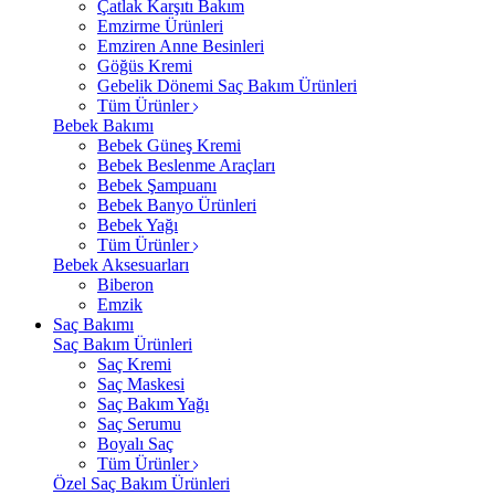
Çatlak Karşıtı Bakım
Emzirme Ürünleri
Emziren Anne Besinleri
Göğüs Kremi
Gebelik Dönemi Saç Bakım Ürünleri
Tüm Ürünler
Bebek Bakımı
Bebek Güneş Kremi
Bebek Beslenme Araçları
Bebek Şampuanı
Bebek Banyo Ürünleri
Bebek Yağı
Tüm Ürünler
Bebek Aksesuarları
Biberon
Emzik
Saç Bakımı
Saç Bakım Ürünleri
Saç Kremi
Saç Maskesi
Saç Bakım Yağı
Saç Serumu
Boyalı Saç
Tüm Ürünler
Özel Saç Bakım Ürünleri