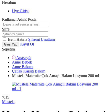
Hesabım
Üye Girişi
Kullanıcı Adı/E-Posta
Şifre
Beni Hatırla
Şifremi Unuttum
Kayıt Ol
Giriş Yap
Sepetim
Anasayfa
Anne Bebek
Anne Bakımı
Çatlak Karşıtı Bakım
Mustela Maternite Çok Amaçlı Bakım Losyonu 200 ml
%
15
Mustela