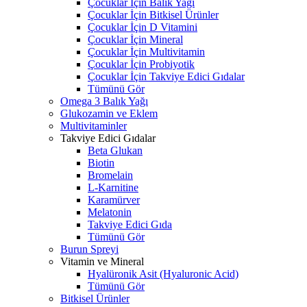
Çocuklar İçin Balık Yağı
Çocuklar İçin Bitkisel Ürünler
Çocuklar İçin D Vitamini
Çocuklar İçin Mineral
Çocuklar İçin Multivitamin
Çocuklar İçin Probiyotik
Çocuklar İçin Takviye Edici Gıdalar
Tümünü Gör
Omega 3 Balık Yağı
Glukozamin ve Eklem
Multivitaminler
Takviye Edici Gıdalar
Beta Glukan
Biotin
Bromelain
L-Karnitine
Karamürver
Melatonin
Takviye Edici Gıda
Tümünü Gör
Burun Spreyi
Vitamin ve Mineral
Hyalüronik Asit (Hyaluronic Acid)
Tümünü Gör
Bitkisel Ürünler