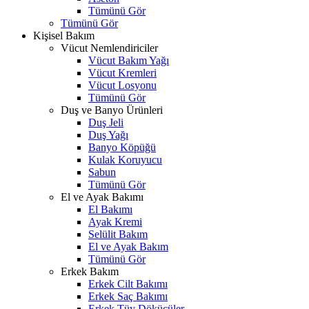
Tümünü Gör
Tümünü Gör
Kişisel Bakım
Vücut Nemlendiriciler
Vücut Bakım Yağı
Vücut Kremleri
Vücut Losyonu
Tümünü Gör
Duş ve Banyo Ürünleri
Duş Jeli
Duş Yağı
Banyo Köpüğü
Kulak Koruyucu
Sabun
Tümünü Gör
El ve Ayak Bakımı
El Bakımı
Ayak Kremi
Selülit Bakım
El ve Ayak Bakım
Tümünü Gör
Erkek Bakım
Erkek Cilt Bakımı
Erkek Saç Bakımı
Erkek Tüy Dökücüler