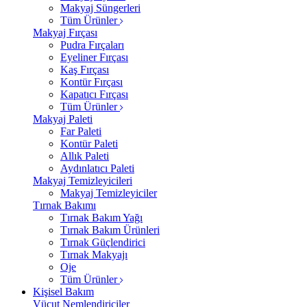
Makyaj Süngerleri
Tüm Ürünler
Makyaj Fırçası
Pudra Fırçaları
Eyeliner Fırçası
Kaş Fırçası
Kontür Fırçası
Kapatıcı Fırçası
Tüm Ürünler
Makyaj Paleti
Far Paleti
Kontür Paleti
Allık Paleti
Aydınlatıcı Paleti
Makyaj Temizleyicileri
Makyaj Temizleyiciler
Tırnak Bakımı
Tırnak Bakım Yağı
Tırnak Bakım Ürünleri
Tırnak Güçlendirici
Tırnak Makyajı
Oje
Tüm Ürünler
Kişisel Bakım
Vücut Nemlendiriciler