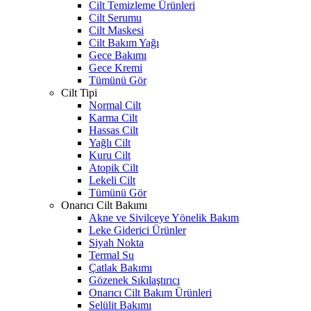
Cilt Temizleme Ürünleri
Cilt Serumu
Cilt Maskesi
Cilt Bakım Yağı
Gece Bakımı
Gece Kremi
Tümünü Gör
Cilt Tipi
Normal Cilt
Karma Cilt
Hassas Cilt
Yağlı Cilt
Kuru Cilt
Atopik Cilt
Lekeli Cilt
Tümünü Gör
Onarıcı Cilt Bakımı
Akne ve Sivilceye Yönelik Bakım
Leke Giderici Ürünler
Siyah Nokta
Termal Su
Çatlak Bakımı
Gözenek Sıkılaştırıcı
Onarıcı Cilt Bakım Ürünleri
Selülit Bakımı