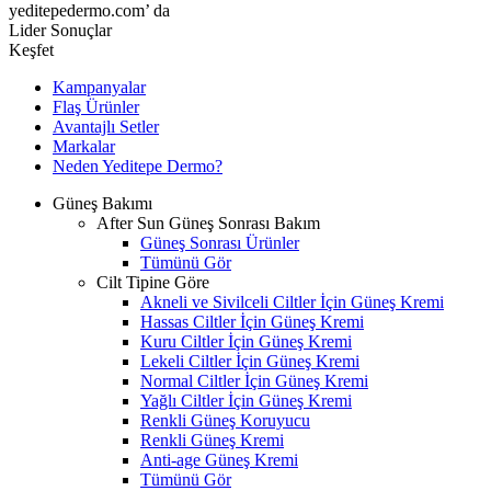
yeditepedermo.com’ da
Lider Sonuçlar
Keşfet
Kampanyalar
Flaş Ürünler
Avantajlı Setler
Markalar
Neden
Yeditepe
Dermo?
Güneş Bakımı
After Sun Güneş Sonrası Bakım
Güneş Sonrası Ürünler
Tümünü Gör
Cilt Tipine Göre
Akneli ve Sivilceli Ciltler İçin Güneş Kremi
Hassas Ciltler İçin Güneş Kremi
Kuru Ciltler İçin Güneş Kremi
Lekeli Ciltler İçin Güneş Kremi
Normal Ciltler İçin Güneş Kremi
Yağlı Ciltler İçin Güneş Kremi
Renkli Güneş Koruyucu
Renkli Güneş Kremi
Anti-age Güneş Kremi
Tümünü Gör