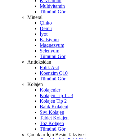
K Vitamini
Multivitamin
Tümünü Gör
Mineral
Çinko
Demir
İyot
Kalsiyum
Magnezyum
Selenyum
Tümünü Gör
Antioksidan
Folik Asit
Koenzim Q10
Tümünü Gör
Kolajen
Kolajenler
Kolajen Tip 1 - 3
Kolajen Tip 2
Balık Kolajeni
Sıvı Kolajen
Tablet Kolajen
Toz Kolajen
Tümünü Gör
Çocuklar İçin Besin Takviyesi