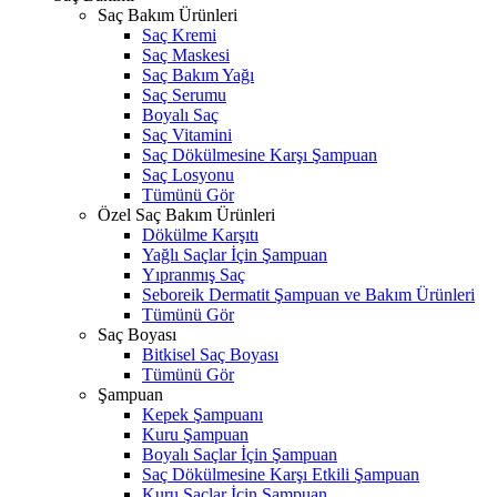
Saç Bakım Ürünleri
Saç Kremi
Saç Maskesi
Saç Bakım Yağı
Saç Serumu
Boyalı Saç
Saç Vitamini
Saç Dökülmesine Karşı Şampuan
Saç Losyonu
Tümünü Gör
Özel Saç Bakım Ürünleri
Dökülme Karşıtı
Yağlı Saçlar İçin Şampuan
Yıpranmış Saç
Seboreik Dermatit Şampuan ve Bakım Ürünleri
Tümünü Gör
Saç Boyası
Bitkisel Saç Boyası
Tümünü Gör
Şampuan
Kepek Şampuanı
Kuru Şampuan
Boyalı Saçlar İçin Şampuan
Saç Dökülmesine Karşı Etkili Şampuan
Kuru Saçlar İçin Şampuan