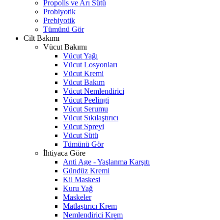
Propolis ve Arı Sütü
Probiyotik
Prebiyotik
Tümünü Gör
Cilt Bakımı
Vücut Bakımı
Vücut Yağı
Vücut Losyonları
Vücut Kremi
Vücut Bakım
Vücut Nemlendirici
Vücut Peelingi
Vücut Serumu
Vücut Sıkılaştırıcı
Vücut Spreyi
Vücut Sütü
Tümünü Gör
İhtiyaca Göre
Anti Age - Yaşlanma Karşıtı
Gündüz Kremi
Kil Maskesi
Kuru Yağ
Maskeler
Matlaştırıcı Krem
Nemlendirici Krem