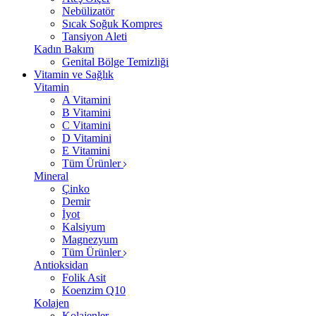
Nebülizatör
Sıcak Soğuk Kompres
Tansiyon Aleti
Kadın Bakım
Genital Bölge Temizliği
Vitamin ve Sağlık
Vitamin
A Vitamini
B Vitamini
C Vitamini
D Vitamini
E Vitamini
Tüm Ürünler
Mineral
Çinko
Demir
İyot
Kalsiyum
Magnezyum
Tüm Ürünler
Antioksidan
Folik Asit
Koenzim Q10
Kolajen
Kolajenler