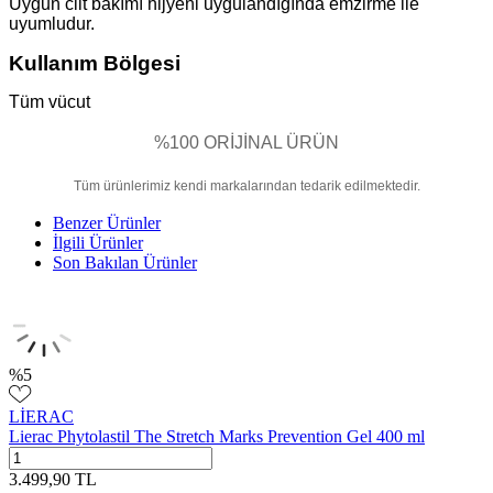
​Uygun cilt bakımı hijyeni uygulandığında emzirme ile
uyumludur.
Kullanım Bölgesi
Tüm vücut
%100 ORİJİNAL ÜRÜN
Tüm ürünlerimiz kendi markalarından tedarik edilmektedir.
Benzer Ürünler
İlgili Ürünler
Son Bakılan Ürünler
%
5
LİERAC
Lierac Phytolastil The Stretch Marks Prevention Gel 400 ml
3.499,90
TL