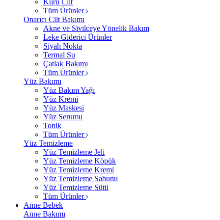
Kuru Cilt
Tüm Ürünler
Onarıcı Cilt Bakımı
Akne ve Sivilceye Yönelik Bakım
Leke Giderici Ürünler
Siyah Nokta
Termal Su
Çatlak Bakımı
Tüm Ürünler
Yüz Bakımı
Yüz Bakım Yağı
Yüz Kremi
Yüz Maskesi
Yüz Serumu
Tonik
Tüm Ürünler
Yüz Temizleme
Yüz Temizleme Jeli
Yüz Temizleme Köpük
Yüz Temizleme Kremi
Yüz Temizleme Sabunu
Yüz Temizleme Sütü
Tüm Ürünler
Anne Bebek
Anne Bakımı