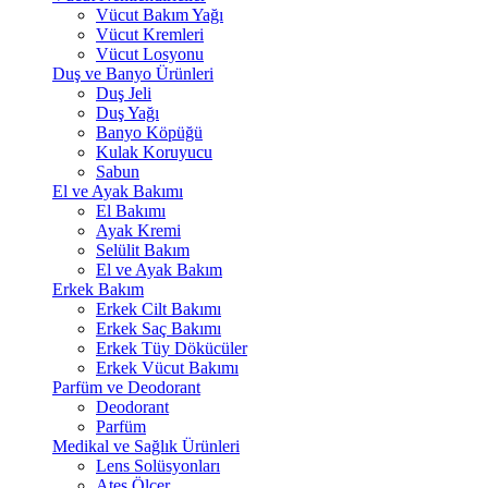
Vücut Bakım Yağı
Vücut Kremleri
Vücut Losyonu
Duş ve Banyo Ürünleri
Duş Jeli
Duş Yağı
Banyo Köpüğü
Kulak Koruyucu
Sabun
El ve Ayak Bakımı
El Bakımı
Ayak Kremi
Selülit Bakım
El ve Ayak Bakım
Erkek Bakım
Erkek Cilt Bakımı
Erkek Saç Bakımı
Erkek Tüy Dökücüler
Erkek Vücut Bakımı
Parfüm ve Deodorant
Deodorant
Parfüm
Medikal ve Sağlık Ürünleri
Lens Solüsyonları
Ateş Ölçer