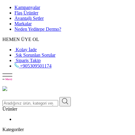
Kampanyalar
Flaş Ürünler
Avantajlı Setler
Markalar
Neden
Yeditepe
Dermo?
HEMEN ÜYE OL
Kolay İade
Sık Sorunlan Sorular
Sipariş Takip
+905309501174
Ürünler
Kategoriler