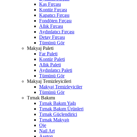
Kaş Fırçası
Kontür Fırçası
Kapatıcı Fırçası
Fondöten Fırçası
Allık Fırçası
Aydınlatıcı Fırçası
Detay Fırçası
Tümünü Gör
Makyaj Paleti
Far Paleti
Kontür Paleti
Allık Paleti
Aydınlatıcı Paleti
Tümünü Gör
Makyaj Temizleyicileri
Makyaj Temizleyiciler
Tümünü Gör
Tırnak Bakımı
Tırnak Bakım Yağı
Tırnak Bakım Ürünleri
Tırnak Güçlendirici
Tırnak Makyajı
Oje
Nail Art
Aseton