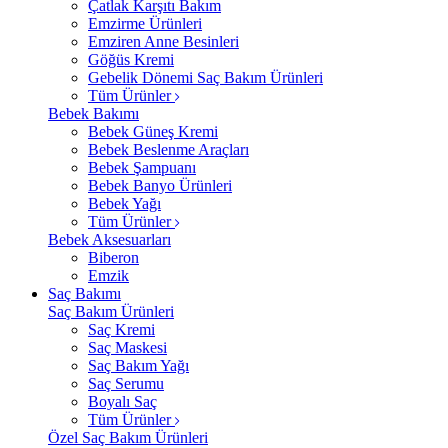
Çatlak Karşıtı Bakım
Emzirme Ürünleri
Emziren Anne Besinleri
Göğüs Kremi
Gebelik Dönemi Saç Bakım Ürünleri
Tüm Ürünler
Bebek Bakımı
Bebek Güneş Kremi
Bebek Beslenme Araçları
Bebek Şampuanı
Bebek Banyo Ürünleri
Bebek Yağı
Tüm Ürünler
Bebek Aksesuarları
Biberon
Emzik
Saç Bakımı
Saç Bakım Ürünleri
Saç Kremi
Saç Maskesi
Saç Bakım Yağı
Saç Serumu
Boyalı Saç
Tüm Ürünler
Özel Saç Bakım Ürünleri