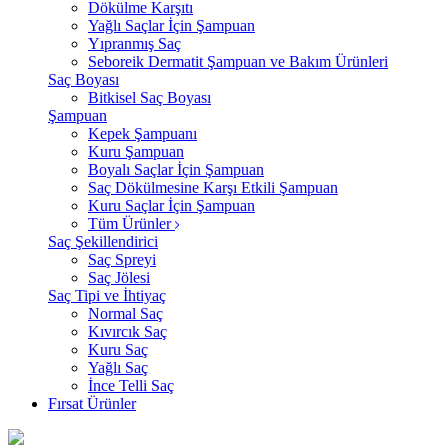
Dökülme Karşıtı
Yağlı Saçlar İçin Şampuan
Yıpranmış Saç
Seboreik Dermatit Şampuan ve Bakım Ürünleri
Saç Boyası
Bitkisel Saç Boyası
Şampuan
Kepek Şampuanı
Kuru Şampuan
Boyalı Saçlar İçin Şampuan
Saç Dökülmesine Karşı Etkili Şampuan
Kuru Saçlar İçin Şampuan
Tüm Ürünler
Saç Şekillendirici
Saç Spreyi
Saç Jölesi
Saç Tipi ve İhtiyaç
Normal Saç
Kıvırcık Saç
Kuru Saç
Yağlı Saç
İnce Telli Saç
Fırsat Ürünler