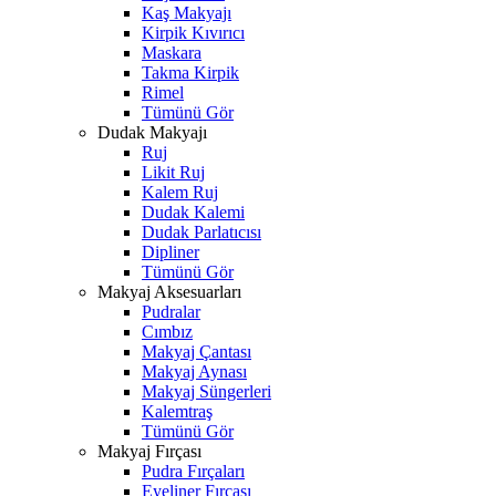
Kaş Makyajı
Kirpik Kıvırıcı
Maskara
Takma Kirpik
Rimel
Tümünü Gör
Dudak Makyajı
Ruj
Likit Ruj
Kalem Ruj
Dudak Kalemi
Dudak Parlatıcısı
Dipliner
Tümünü Gör
Makyaj Aksesuarları
Pudralar
Cımbız
Makyaj Çantası
Makyaj Aynası
Makyaj Süngerleri
Kalemtraş
Tümünü Gör
Makyaj Fırçası
Pudra Fırçaları
Eyeliner Fırçası