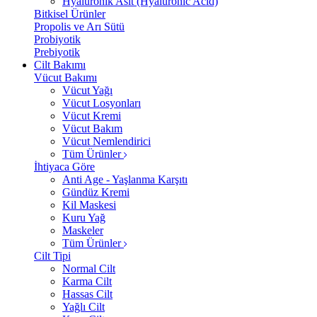
Hyalüronik Asit (Hyaluronic Acid)
Bitkisel Ürünler
Propolis ve Arı Sütü
Probiyotik
Prebiyotik
Cilt Bakımı
Vücut Bakımı
Vücut Yağı
Vücut Losyonları
Vücut Kremi
Vücut Bakım
Vücut Nemlendirici
Tüm Ürünler
İhtiyaca Göre
Anti Age - Yaşlanma Karşıtı
Gündüz Kremi
Kil Maskesi
Kuru Yağ
Maskeler
Tüm Ürünler
Cilt Tipi
Normal Cilt
Karma Cilt
Hassas Cilt
Yağlı Cilt