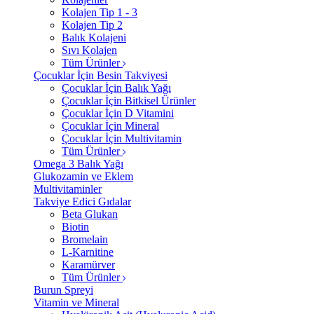
Kolajen Tip 1 - 3
Kolajen Tip 2
Balık Kolajeni
Sıvı Kolajen
Tüm Ürünler
Çocuklar İçin Besin Takviyesi
Çocuklar İçin Balık Yağı
Çocuklar İçin Bitkisel Ürünler
Çocuklar İçin D Vitamini
Çocuklar İçin Mineral
Çocuklar İçin Multivitamin
Tüm Ürünler
Omega 3 Balık Yağı
Glukozamin ve Eklem
Multivitaminler
Takviye Edici Gıdalar
Beta Glukan
Biotin
Bromelain
L-Karnitine
Karamürver
Tüm Ürünler
Burun Spreyi
Vitamin ve Mineral