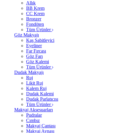
Allık
BB Krem
CC Krem
Bronzer
Fondöten
Tüm Ürünler
Göz Makyajı
Kaş Sabitleyici
Eyeliner
Far Fırçası
Göz Farı
Göz Kalemi
Tüm Ürünler
Dudak Makyajı
Ruj
Likit Ruj
Kalem Ruj
Dudak Kalemi
Dudak Parlatıcısı
Tüm Ürünler
Makyaj Aksesuarları
Pudralar
Cımbız
Makyaj Çantası
Makyaj Aynası