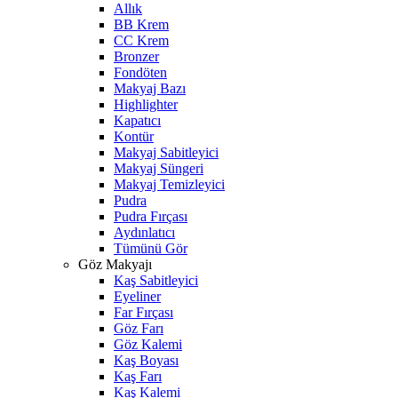
Allık
BB Krem
CC Krem
Bronzer
Fondöten
Makyaj Bazı
Highlighter
Kapatıcı
Kontür
Makyaj Sabitleyici
Makyaj Süngeri
Makyaj Temizleyici
Pudra
Pudra Fırçası
Aydınlatıcı
Tümünü Gör
Göz Makyajı
Kaş Sabitleyici
Eyeliner
Far Fırçası
Göz Farı
Göz Kalemi
Kaş Boyası
Kaş Farı
Kaş Kalemi