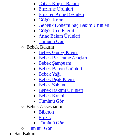
Çatlak Karşıtı Bakım
Emzirme Ürünleri
Emziren Anne Besinleri
Göğüs Kremi
Gebelik Dönemi Saç Bakım Ürünleri
Göğüs Ucu Kremi
Anne Bakım Ürünleri
Tümünü Gör
Bebek Bakımı
Bebek Güneş Kremi
Bebek Beslenme Araçları
Bebek Şampuanı
Bebek Banyo Ürünleri
Bebek Yağı
Bebek Pişik Kremi
Bebek Sabunu
Bebek Bakımı Ürünleri
Bebek Kremi
Tümünü Gör
Bebek Aksesuarları
Biberon
Emzik
Tümünü Gör
Tümünü Gör
Saç Bakımı