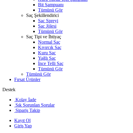
Bit Şampuanı
Tümünü Gör
Saç Şekillendirici
Saç Spreyi
Saç Jölesi
Tümünü Gör
Saç Tipi ve İhtiyaç
Normal Saç
Kıvırcık Saç
Kuru Saç
Yağlı Saç
İnce Telli Saç
Tümünü Gör
Tümünü Gör
Fırsat Ürünler
Destek
Kolay İade
Sık Sorunlan Sorular
Sipariş Takip
Kayıt Ol
Giriş Yap