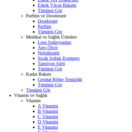
Erkek Vücut Bakımı
Tümünü Gör
Parfüm ve Deodorant
Deodorant
Parfüm
Tümünü Gör
Medikal ve Sağlık Ürünleri
Lens Solüsyonları
Ateş Ölçer
Nebülizatör
Sıcak Soğuk Kompres
Tansiyon Aleti
Tümünü Gör
Kadın Bakım
Genital Bölge Temizliği
Tümünü Gör
Tümünü Gör
Vitamin ve Sağlık
Vitamin
A Vitamini
B Vitamini
C Vitamini
D Vitamini
E Vitamini