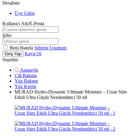
Hesabım
Üye Girişi
Kullanıcı Adı/E-Posta
Şifre
Beni Hatırla
Şifremi Unuttum
Kayıt Ol
Giriş Yap
Sepetim
Anasayfa
Cilt Bakımı
Yüz Bakımı
Yüz Kremi
MURAD Hydro-Dynamic Ultimate Moisture – Uzun Süre
Etkili Ultra Güçlü Nemlendirici 50 ml