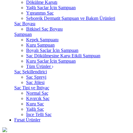
Dökülme Karşıtı
Yağlı Saçlar İçin Şampuan
Yıpranmış Saç
Seboreik Dermatit Şampuan ve Bakım Ürünleri
Saç Boyası
Bitkisel Saç Boyası
Şampuan
Kepek Şampuanı
Kuru Şampuan
Boyalı Saçlar İçin Şampuan
Saç Dökülmesine Karşı Etkili Şampuan
Kuru Saçlar İçin Şampuan
Tüm Ürünler
Saç Şekillendirici
Saç Spreyi
Saç Jölesi
Saç Tipi ve İhtiyaç
Normal Saç
Kıvırcık Saç
Kuru Saç
Yağlı Saç
İnce Telli Saç
Fırsat Ürünler