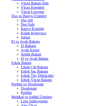
Vücut Bakım Yağı
Vücut Kremleri
Vücut Losyonu
Duş ve Banyo Ürünleri
Duş Jeli
Duş Yağı
Banyo Köpüğü
Kulak Koruyucu
Sabun
El ve Ayak Bakımı
El Bakımı
Ayak Kremi
Selülit Bakım
El ve Ayak Bakım
Erkek Bakım
Erkek Cilt Bakımı
Erkek Saç Bakımı
Erkek Tüy Dökücüler
Erkek Vücut Bakımı
Parfüm ve Deodorant
Deodorant
Parfüm
Medikal ve Sağlık Ürünleri
Lens Solüsyonları
Ateş Ölçer