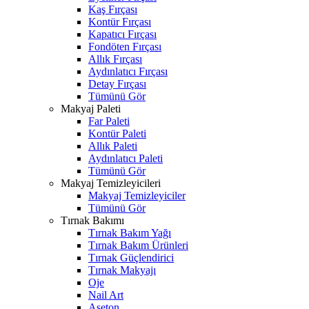
Kaş Fırçası
Kontür Fırçası
Kapatıcı Fırçası
Fondöten Fırçası
Allık Fırçası
Aydınlatıcı Fırçası
Detay Fırçası
Tümünü Gör
Makyaj Paleti
Far Paleti
Kontür Paleti
Allık Paleti
Aydınlatıcı Paleti
Tümünü Gör
Makyaj Temizleyicileri
Makyaj Temizleyiciler
Tümünü Gör
Tırnak Bakımı
Tırnak Bakım Yağı
Tırnak Bakım Ürünleri
Tırnak Güçlendirici
Tırnak Makyajı
Oje
Nail Art
Aseton