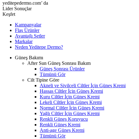
yeditepedermo.com’ da
Lider Sonuçlar
Keşfet
Kampanyalar
Flaş Ürünler
Avantajlı Setler
Markalar
Neden
Yeditepe
Dermo?
Güneş Bakımı
After Sun Güneş Sonrası Bakım
Güneş Sonrası Ürünler
Tümünü Gör
Cilt Tipine Göre
Akneli ve Sivilceli Ciltler İçin Güneş Kremi
Hassas Ciltler İçin Güneş Kremi
Kuru Ciltler İçin Güneş Kremi
Lekeli Ciltler İçin Güneş Kremi
Normal Ciltler İçin Güneş Kremi
Yağlı Ciltler İçin Güneş Kremi
Renkli Güneş Koruyucu
Renkli Güneş Kremi
Anti-age Güneş Kremi
Tümünü Gör