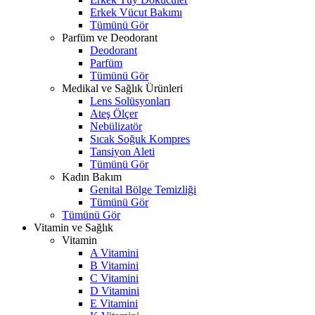
Erkek Vücut Bakımı
Tümünü Gör
Parfüm ve Deodorant
Deodorant
Parfüm
Tümünü Gör
Medikal ve Sağlık Ürünleri
Lens Solüsyonları
Ateş Ölçer
Nebülizatör
Sıcak Soğuk Kompres
Tansiyon Aleti
Tümünü Gör
Kadın Bakım
Genital Bölge Temizliği
Tümünü Gör
Tümünü Gör
Vitamin ve Sağlık
Vitamin
A Vitamini
B Vitamini
C Vitamini
D Vitamini
E Vitamini