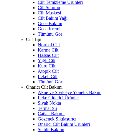
Cilt Temizleme Ürünleri
Cilt Serumu
Cilt Maskesi
Cilt Bakım Yağı
Gece Bakımı
Gece Kremi
Tümünü Gör
Cilt Tipi
Normal Cilt
Karma Cilt
Hassas Cilt
Yağlı Cilt
Kuru Cilt
Atopik Cilt
Lekeli Cilt
Tümünü Gör
Onarıcı Cilt Bakımı
Akne ve Sivilceye Yönelik Bakım
Leke Giderici Ürünler
Siyah Nokta
Termal Su
Çatlak Bakımı
Gözenek Sıkılaştırıcı
Onarıcı Cilt Bakım Ürünleri
Selülit Bakımı