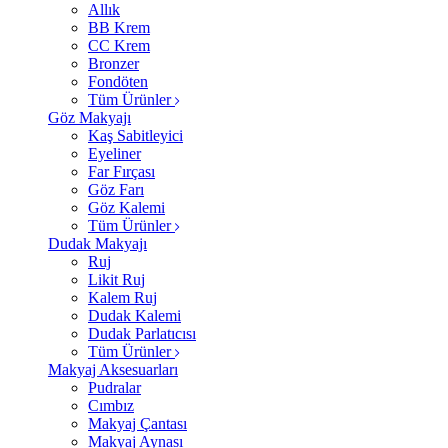
Allık
BB Krem
CC Krem
Bronzer
Fondöten
Tüm Ürünler
Göz Makyajı
Kaş Sabitleyici
Eyeliner
Far Fırçası
Göz Farı
Göz Kalemi
Tüm Ürünler
Dudak Makyajı
Ruj
Likit Ruj
Kalem Ruj
Dudak Kalemi
Dudak Parlatıcısı
Tüm Ürünler
Makyaj Aksesuarları
Pudralar
Cımbız
Makyaj Çantası
Makyaj Aynası