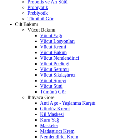
Propolis ve Arı Sütü
Probiyotik
Prebiyotik
Tümünü Gör
Cilt Bakımı
Vücut Bakımı
Vücut Yağı
Vücut Losyonları
Vücut Kremi
Vücut Bakım
Vücut Nemlendirici
Vücut Peelingi
Vücut Serumu
Vücut Sıkılaştırıcı
Vücut Spreyi
Vücut Sütü
Tümünü Gör
İhtiyaca Göre
Anti Age - Yaşlanma Karşıtı
Gündüz Kremi
Kil Maskesi
Kuru Yağ
Maskeler
Matlaştırıcı Krem
Nemlendirici Krem