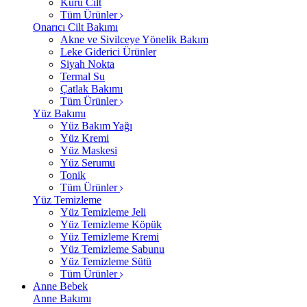
Kuru Cilt
Tüm Ürünler
Onarıcı Cilt Bakımı
Akne ve Sivilceye Yönelik Bakım
Leke Giderici Ürünler
Siyah Nokta
Termal Su
Çatlak Bakımı
Tüm Ürünler
Yüz Bakımı
Yüz Bakım Yağı
Yüz Kremi
Yüz Maskesi
Yüz Serumu
Tonik
Tüm Ürünler
Yüz Temizleme
Yüz Temizleme Jeli
Yüz Temizleme Köpük
Yüz Temizleme Kremi
Yüz Temizleme Sabunu
Yüz Temizleme Sütü
Tüm Ürünler
Anne Bebek
Anne Bakımı