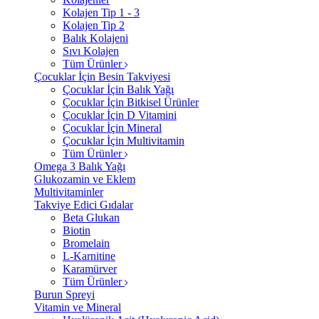
Kolajen Tip 1 - 3
Kolajen Tip 2
Balık Kolajeni
Sıvı Kolajen
Tüm Ürünler
Çocuklar İçin Besin Takviyesi
Çocuklar İçin Balık Yağı
Çocuklar İçin Bitkisel Ürünler
Çocuklar İçin D Vitamini
Çocuklar İçin Mineral
Çocuklar İçin Multivitamin
Tüm Ürünler
Omega 3 Balık Yağı
Glukozamin ve Eklem
Multivitaminler
Takviye Edici Gıdalar
Beta Glukan
Biotin
Bromelain
L-Karnitine
Karamürver
Tüm Ürünler
Burun Spreyi
Vitamin ve Mineral