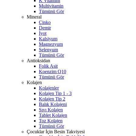
K Vitamini
Multivitamin
Tümünü Gör
Mineral
Çinko
Demir
İyot
Kalsiyum
Magnezyum
Selenyum
Tümünü Gör
Antioksidan
Folik Asit
Koenzim Q10
Tümünü Gör
Kolajen
Kolajenler
Kolajen Tip 1 - 3
Kolajen Tip 2
Balık Kolajeni
Sıvı Kolajen
Tablet Kolajen
Toz Kolajen
Tümünü Gör
Çocuklar İçin Besin Takviyesi