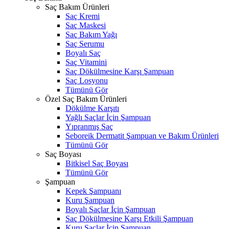
Saç Bakım Ürünleri
Saç Kremi
Saç Maskesi
Saç Bakım Yağı
Saç Serumu
Boyalı Saç
Saç Vitamini
Saç Dökülmesine Karşı Şampuan
Saç Losyonu
Tümünü Gör
Özel Saç Bakım Ürünleri
Dökülme Karşıtı
Yağlı Saçlar İçin Şampuan
Yıpranmış Saç
Seboreik Dermatit Şampuan ve Bakım Ürünleri
Tümünü Gör
Saç Boyası
Bitkisel Saç Boyası
Tümünü Gör
Şampuan
Kepek Şampuanı
Kuru Şampuan
Boyalı Saçlar İçin Şampuan
Saç Dökülmesine Karşı Etkili Şampuan
Kuru Saçlar İçin Şampuan