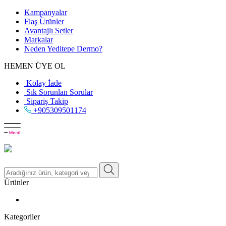
Kampanyalar
Flaş Ürünler
Avantajlı Setler
Markalar
Neden
Yeditepe
Dermo?
HEMEN ÜYE OL
Kolay İade
Sık Sorunlan Sorular
Sipariş Takip
+905309501174
Ürünler
Kategoriler