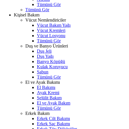
Tümünü Gör
Tümünü Gör
Kişisel Bakım
Vücut Nemlendiriciler
Vücut Bakım Yağı
Vücut Kremleri
Vücut Losyonu
Tümünü Gör
Duş ve Banyo Ürünleri
Duş Jeli
Duş Yağı
Banyo Köpüğü
Kulak Koruyucu
Sabun
Tümünü Gör
El ve Ayak Bakımı
El Bakımı
Ayak Kremi
Selülit Bakım
El ve Ayak Bakım
Tümünü Gör
Erkek Bakım
Erkek Cilt Bakımı
Erkek Saç Bakımı
Erkek Tüy Dökücüler