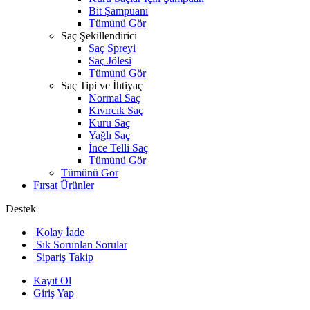
Bit Şampuanı
Tümünü Gör
Saç Şekillendirici
Saç Spreyi
Saç Jölesi
Tümünü Gör
Saç Tipi ve İhtiyaç
Normal Saç
Kıvırcık Saç
Kuru Saç
Yağlı Saç
İnce Telli Saç
Tümünü Gör
Tümünü Gör
Fırsat Ürünler
Destek
Kolay İade
Sık Sorunlan Sorular
Sipariş Takip
Kayıt Ol
Giriş Yap