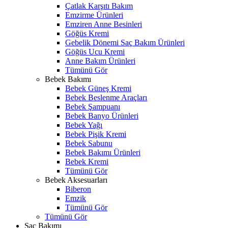
Çatlak Karşıtı Bakım
Emzirme Ürünleri
Emziren Anne Besinleri
Göğüs Kremi
Gebelik Dönemi Saç Bakım Ürünleri
Göğüs Ucu Kremi
Anne Bakım Ürünleri
Tümünü Gör
Bebek Bakımı
Bebek Güneş Kremi
Bebek Beslenme Araçları
Bebek Şampuanı
Bebek Banyo Ürünleri
Bebek Yağı
Bebek Pişik Kremi
Bebek Sabunu
Bebek Bakımı Ürünleri
Bebek Kremi
Tümünü Gör
Bebek Aksesuarları
Biberon
Emzik
Tümünü Gör
Tümünü Gör
Saç Bakımı