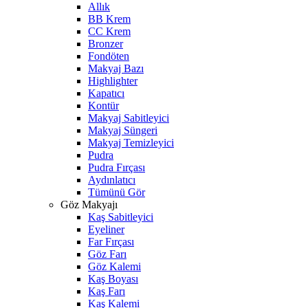
Allık
BB Krem
CC Krem
Bronzer
Fondöten
Makyaj Bazı
Highlighter
Kapatıcı
Kontür
Makyaj Sabitleyici
Makyaj Süngeri
Makyaj Temizleyici
Pudra
Pudra Fırçası
Aydınlatıcı
Tümünü Gör
Göz Makyajı
Kaş Sabitleyici
Eyeliner
Far Fırçası
Göz Farı
Göz Kalemi
Kaş Boyası
Kaş Farı
Kaş Kalemi