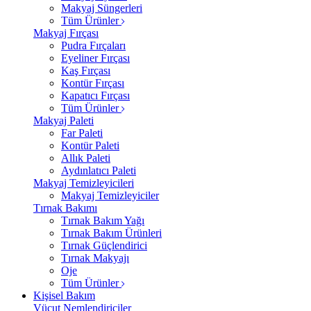
Makyaj Süngerleri
Tüm Ürünler
Makyaj Fırçası
Pudra Fırçaları
Eyeliner Fırçası
Kaş Fırçası
Kontür Fırçası
Kapatıcı Fırçası
Tüm Ürünler
Makyaj Paleti
Far Paleti
Kontür Paleti
Allık Paleti
Aydınlatıcı Paleti
Makyaj Temizleyicileri
Makyaj Temizleyiciler
Tırnak Bakımı
Tırnak Bakım Yağı
Tırnak Bakım Ürünleri
Tırnak Güçlendirici
Tırnak Makyajı
Oje
Tüm Ürünler
Kişisel Bakım
Vücut Nemlendiriciler