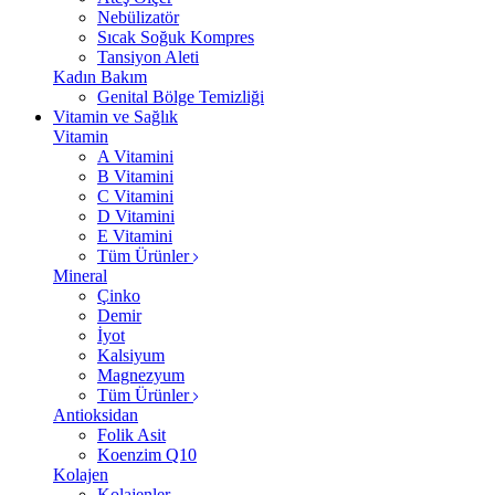
Nebülizatör
Sıcak Soğuk Kompres
Tansiyon Aleti
Kadın Bakım
Genital Bölge Temizliği
Vitamin ve Sağlık
Vitamin
A Vitamini
B Vitamini
C Vitamini
D Vitamini
E Vitamini
Tüm Ürünler
Mineral
Çinko
Demir
İyot
Kalsiyum
Magnezyum
Tüm Ürünler
Antioksidan
Folik Asit
Koenzim Q10
Kolajen
Kolajenler