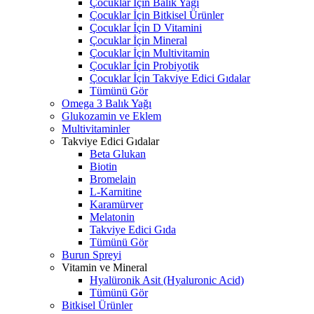
Çocuklar İçin Balık Yağı
Çocuklar İçin Bitkisel Ürünler
Çocuklar İçin D Vitamini
Çocuklar İçin Mineral
Çocuklar İçin Multivitamin
Çocuklar İçin Probiyotik
Çocuklar İçin Takviye Edici Gıdalar
Tümünü Gör
Omega 3 Balık Yağı
Glukozamin ve Eklem
Multivitaminler
Takviye Edici Gıdalar
Beta Glukan
Biotin
Bromelain
L-Karnitine
Karamürver
Melatonin
Takviye Edici Gıda
Tümünü Gör
Burun Spreyi
Vitamin ve Mineral
Hyalüronik Asit (Hyaluronic Acid)
Tümünü Gör
Bitkisel Ürünler