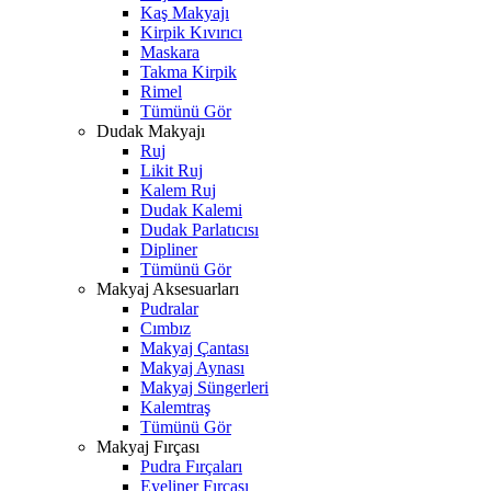
Kaş Makyajı
Kirpik Kıvırıcı
Maskara
Takma Kirpik
Rimel
Tümünü Gör
Dudak Makyajı
Ruj
Likit Ruj
Kalem Ruj
Dudak Kalemi
Dudak Parlatıcısı
Dipliner
Tümünü Gör
Makyaj Aksesuarları
Pudralar
Cımbız
Makyaj Çantası
Makyaj Aynası
Makyaj Süngerleri
Kalemtraş
Tümünü Gör
Makyaj Fırçası
Pudra Fırçaları
Eyeliner Fırçası