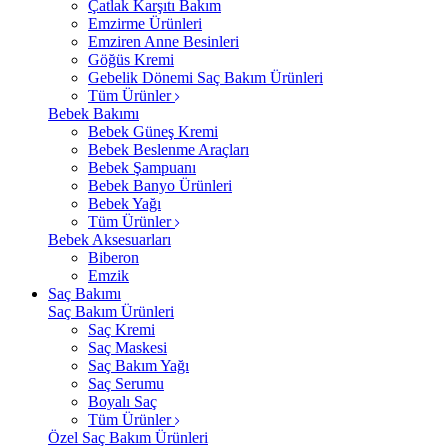
Çatlak Karşıtı Bakım
Emzirme Ürünleri
Emziren Anne Besinleri
Göğüs Kremi
Gebelik Dönemi Saç Bakım Ürünleri
Tüm Ürünler
Bebek Bakımı
Bebek Güneş Kremi
Bebek Beslenme Araçları
Bebek Şampuanı
Bebek Banyo Ürünleri
Bebek Yağı
Tüm Ürünler
Bebek Aksesuarları
Biberon
Emzik
Saç Bakımı
Saç Bakım Ürünleri
Saç Kremi
Saç Maskesi
Saç Bakım Yağı
Saç Serumu
Boyalı Saç
Tüm Ürünler
Özel Saç Bakım Ürünleri