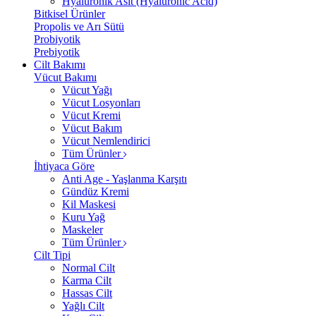
Hyalüronik Asit (Hyaluronic Acid)
Bitkisel Ürünler
Propolis ve Arı Sütü
Probiyotik
Prebiyotik
Cilt Bakımı
Vücut Bakımı
Vücut Yağı
Vücut Losyonları
Vücut Kremi
Vücut Bakım
Vücut Nemlendirici
Tüm Ürünler
İhtiyaca Göre
Anti Age - Yaşlanma Karşıtı
Gündüz Kremi
Kil Maskesi
Kuru Yağ
Maskeler
Tüm Ürünler
Cilt Tipi
Normal Cilt
Karma Cilt
Hassas Cilt
Yağlı Cilt