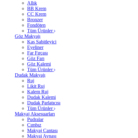
Allık
BB Krem
CC Krem
Bronzer
Fondöten
Tüm Ürünler
Göz Makyajı
Kaş Sabitleyici
Eyeliner
Far Fırçası
Göz Farı
Göz Kalemi
Tüm Ürünler
Dudak Makyajı
Ruj
Likit Ruj
Kalem Ruj
Dudak Kalemi
Dudak Parlatıcısı
Tüm Ürünler
Makyaj Aksesuarları
Pudralar
Cımbız
Makyaj Çantası
Makyaj Aynası