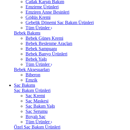
Çatlak Karşıtı Bakım
Emzirme Ürünleri
Emziren Anne Besinleri
Göğüs Kremi
Gebelik Dönemi Saç Bakım Ürünleri
Tüm Ürünler
Bebek Bakımı
Bebek Güneş Kremi
Bebek Beslenme Araçları
Bebek Şampuanı
Bebek Banyo Ürünleri
Bebek Yağı
Tüm Ürünler
Bebek Aksesuarları
Biberon
Emzik
Saç Bakımı
Saç Bakım Ürünleri
Saç Kremi
Saç Maskesi
Saç Bakım Yağı
Saç Serumu
Boyalı Saç
Tüm Ürünler
Özel Saç Bakım Ürünleri