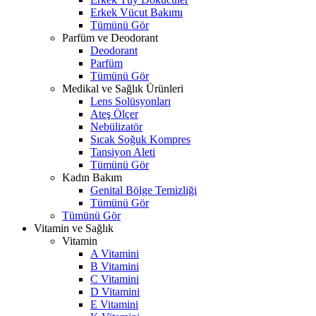
Erkek Vücut Bakımı
Tümünü Gör
Parfüm ve Deodorant
Deodorant
Parfüm
Tümünü Gör
Medikal ve Sağlık Ürünleri
Lens Solüsyonları
Ateş Ölçer
Nebülizatör
Sıcak Soğuk Kompres
Tansiyon Aleti
Tümünü Gör
Kadın Bakım
Genital Bölge Temizliği
Tümünü Gör
Tümünü Gör
Vitamin ve Sağlık
Vitamin
A Vitamini
B Vitamini
C Vitamini
D Vitamini
E Vitamini