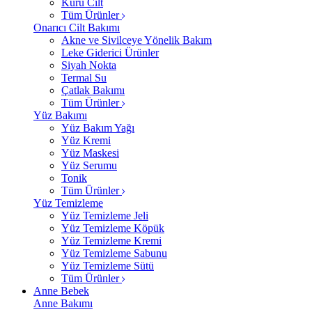
Kuru Cilt
Tüm Ürünler
Onarıcı Cilt Bakımı
Akne ve Sivilceye Yönelik Bakım
Leke Giderici Ürünler
Siyah Nokta
Termal Su
Çatlak Bakımı
Tüm Ürünler
Yüz Bakımı
Yüz Bakım Yağı
Yüz Kremi
Yüz Maskesi
Yüz Serumu
Tonik
Tüm Ürünler
Yüz Temizleme
Yüz Temizleme Jeli
Yüz Temizleme Köpük
Yüz Temizleme Kremi
Yüz Temizleme Sabunu
Yüz Temizleme Sütü
Tüm Ürünler
Anne Bebek
Anne Bakımı