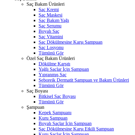
Saç Bakım Ürünleri
Saç Kremi
Saç Maskesi
Saç Bakım Yağı
Saç Serumu
Boyalı Saç
Saç Vitamini
Saç Dökülmesine Karşı Şampuan
Saç Losyonu
Tümünü Gör
Özel Saç Bakım Ürünleri
Dökülme Karşıtı
Yağlı Saçlar İçin Şampuan
Yıpranmış Saç
Seboreik Dermatit Şampuan ve Bakım Ürünleri
Tümünü Gör
Saç Boyası
Bitkisel Saç Boyası
Tümünü Gör
Şampuan
Kepek Şampuanı
Kuru Şampuan
Boyalı Saçlar İçin Şampuan
Saç Dökülmesine Karşı Etkili Şampuan
Kuru Saçlar İçin Şampuan