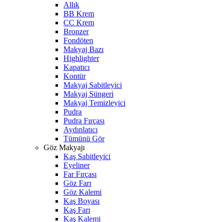
Allık
BB Krem
CC Krem
Bronzer
Fondöten
Makyaj Bazı
Highlighter
Kapatıcı
Kontür
Makyaj Sabitleyici
Makyaj Süngeri
Makyaj Temizleyici
Pudra
Pudra Fırçası
Aydınlatıcı
Tümünü Gör
Göz Makyajı
Kaş Sabitleyici
Eyeliner
Far Fırçası
Göz Farı
Göz Kalemi
Kaş Boyası
Kaş Farı
Kaş Kalemi