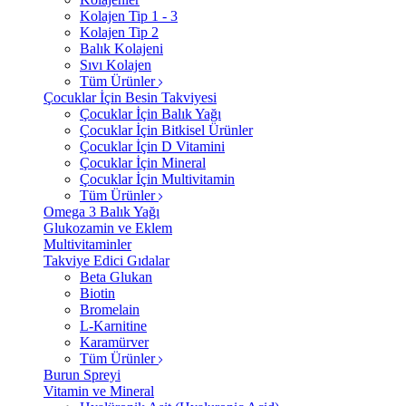
Kolajen Tip 1 - 3
Kolajen Tip 2
Balık Kolajeni
Sıvı Kolajen
Tüm Ürünler
Çocuklar İçin Besin Takviyesi
Çocuklar İçin Balık Yağı
Çocuklar İçin Bitkisel Ürünler
Çocuklar İçin D Vitamini
Çocuklar İçin Mineral
Çocuklar İçin Multivitamin
Tüm Ürünler
Omega 3 Balık Yağı
Glukozamin ve Eklem
Multivitaminler
Takviye Edici Gıdalar
Beta Glukan
Biotin
Bromelain
L-Karnitine
Karamürver
Tüm Ürünler
Burun Spreyi
Vitamin ve Mineral