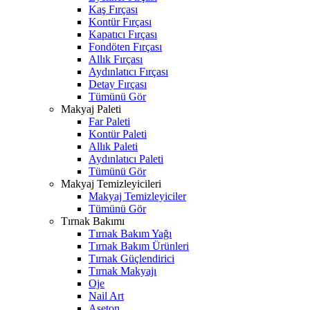
Kaş Fırçası
Kontür Fırçası
Kapatıcı Fırçası
Fondöten Fırçası
Allık Fırçası
Aydınlatıcı Fırçası
Detay Fırçası
Tümünü Gör
Makyaj Paleti
Far Paleti
Kontür Paleti
Allık Paleti
Aydınlatıcı Paleti
Tümünü Gör
Makyaj Temizleyicileri
Makyaj Temizleyiciler
Tümünü Gör
Tırnak Bakımı
Tırnak Bakım Yağı
Tırnak Bakım Ürünleri
Tırnak Güçlendirici
Tırnak Makyajı
Oje
Nail Art
Aseton