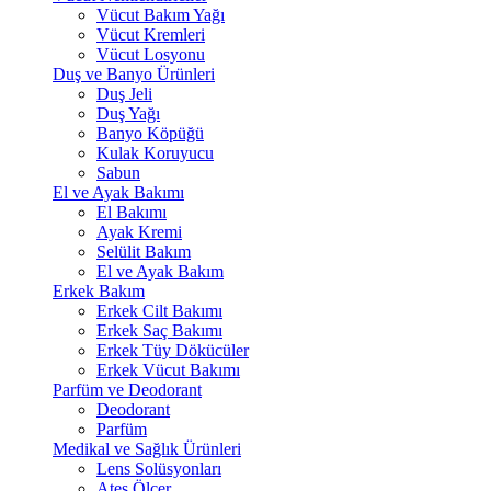
Vücut Bakım Yağı
Vücut Kremleri
Vücut Losyonu
Duş ve Banyo Ürünleri
Duş Jeli
Duş Yağı
Banyo Köpüğü
Kulak Koruyucu
Sabun
El ve Ayak Bakımı
El Bakımı
Ayak Kremi
Selülit Bakım
El ve Ayak Bakım
Erkek Bakım
Erkek Cilt Bakımı
Erkek Saç Bakımı
Erkek Tüy Dökücüler
Erkek Vücut Bakımı
Parfüm ve Deodorant
Deodorant
Parfüm
Medikal ve Sağlık Ürünleri
Lens Solüsyonları
Ateş Ölçer