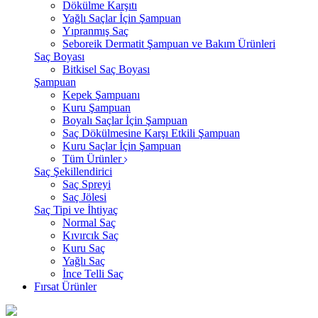
Dökülme Karşıtı
Yağlı Saçlar İçin Şampuan
Yıpranmış Saç
Seboreik Dermatit Şampuan ve Bakım Ürünleri
Saç Boyası
Bitkisel Saç Boyası
Şampuan
Kepek Şampuanı
Kuru Şampuan
Boyalı Saçlar İçin Şampuan
Saç Dökülmesine Karşı Etkili Şampuan
Kuru Saçlar İçin Şampuan
Tüm Ürünler
Saç Şekillendirici
Saç Spreyi
Saç Jölesi
Saç Tipi ve İhtiyaç
Normal Saç
Kıvırcık Saç
Kuru Saç
Yağlı Saç
İnce Telli Saç
Fırsat Ürünler