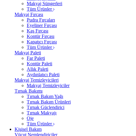
Makyaj Süngerleri
Tüm Ürünler
Makyaj Fırçası
Pudra Fırçaları
Eyeliner Fırçası
Kaş Fırçası
Kontür Fırçası
Kapatıcı Fırçası
Tüm Ürünler
Makyaj Paleti
Far Paleti
Kontür Paleti
Allık Paleti
Aydınlatıcı Paleti
Makyaj Temizleyicileri
Makyaj Temizleyiciler
Tırnak Bakımı
Tırnak Bakım Yağı
Tırnak Bakım Ürünleri
Tırnak Güçlendirici
Tırnak Makyajı
Oje
Tüm Ürünler
Kişisel Bakım
Vücut Nemlendiriciler