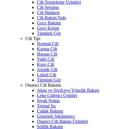
Cilt Temizleme Ürünleri
Cilt Serumu
Cilt Maskesi
Cilt Bakım Yağı
Gece Bakımı
Gece Kremi
Tümünü Gör
Cilt Tipi
Normal Cilt
Karma Cilt
Hassas Cilt
Yağlı Cilt
Kuru Cilt
Atopik Cilt
Lekeli Cilt
Tümünü Gör
Onarıcı Cilt Bakımı
Akne ve Sivilceye Yönelik Bakım
Leke Giderici Ürünler
Siyah Nokta
Termal Su
Çatlak Bakımı
Gözenek Sıkılaştırıcı
Onarıcı Cilt Bakım Ürünleri
Selülit Bakımı