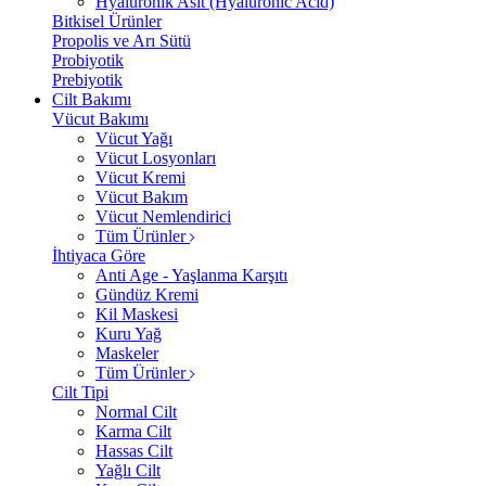
Hyalüronik Asit (Hyaluronic Acid)
Bitkisel Ürünler
Propolis ve Arı Sütü
Probiyotik
Prebiyotik
Cilt Bakımı
Vücut Bakımı
Vücut Yağı
Vücut Losyonları
Vücut Kremi
Vücut Bakım
Vücut Nemlendirici
Tüm Ürünler
İhtiyaca Göre
Anti Age - Yaşlanma Karşıtı
Gündüz Kremi
Kil Maskesi
Kuru Yağ
Maskeler
Tüm Ürünler
Cilt Tipi
Normal Cilt
Karma Cilt
Hassas Cilt
Yağlı Cilt