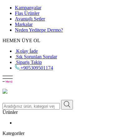
Kampanyalar
Flaş Ürünler
Avantajlı Setler
Markalar
Neden
Yeditepe
Dermo?
HEMEN ÜYE OL
Kolay İade
Sık Sorunlan Sorular
Sipariş Takip
+905309501174
Ürünler
Kategoriler