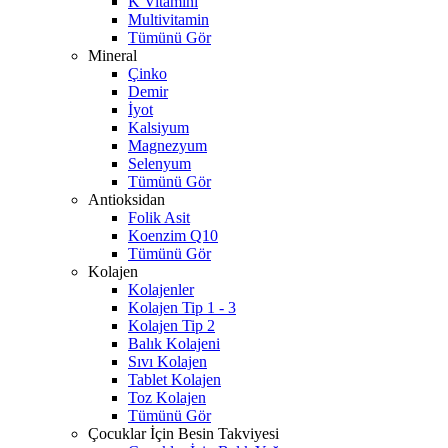
K Vitamini
Multivitamin
Tümünü Gör
Mineral
Çinko
Demir
İyot
Kalsiyum
Magnezyum
Selenyum
Tümünü Gör
Antioksidan
Folik Asit
Koenzim Q10
Tümünü Gör
Kolajen
Kolajenler
Kolajen Tip 1 - 3
Kolajen Tip 2
Balık Kolajeni
Sıvı Kolajen
Tablet Kolajen
Toz Kolajen
Tümünü Gör
Çocuklar İçin Besin Takviyesi