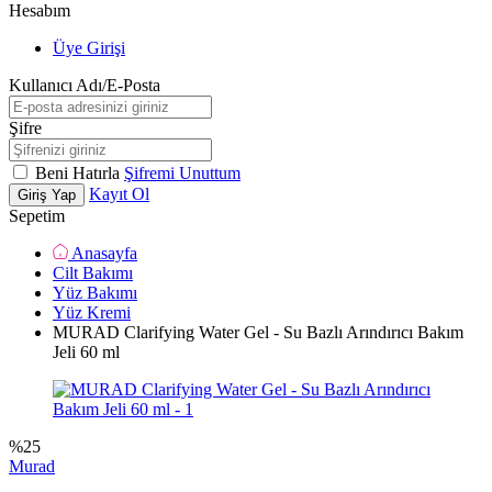
Hesabım
Üye Girişi
Kullanıcı Adı/E-Posta
Şifre
Beni Hatırla
Şifremi Unuttum
Kayıt Ol
Giriş Yap
Sepetim
Anasayfa
Cilt Bakımı
Yüz Bakımı
Yüz Kremi
MURAD Clarifying Water Gel - Su Bazlı Arındırıcı Bakım
Jeli 60 ml
%
25
Murad