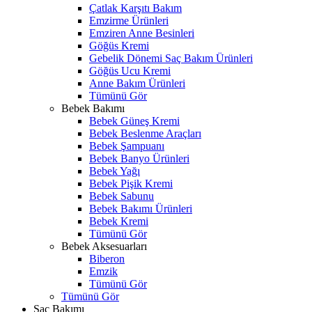
Çatlak Karşıtı Bakım
Emzirme Ürünleri
Emziren Anne Besinleri
Göğüs Kremi
Gebelik Dönemi Saç Bakım Ürünleri
Göğüs Ucu Kremi
Anne Bakım Ürünleri
Tümünü Gör
Bebek Bakımı
Bebek Güneş Kremi
Bebek Beslenme Araçları
Bebek Şampuanı
Bebek Banyo Ürünleri
Bebek Yağı
Bebek Pişik Kremi
Bebek Sabunu
Bebek Bakımı Ürünleri
Bebek Kremi
Tümünü Gör
Bebek Aksesuarları
Biberon
Emzik
Tümünü Gör
Tümünü Gör
Saç Bakımı