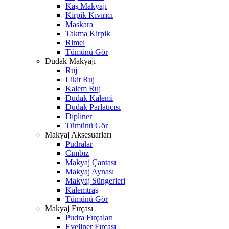
Kaş Makyajı
Kirpik Kıvırıcı
Maskara
Takma Kirpik
Rimel
Tümünü Gör
Dudak Makyajı
Ruj
Likit Ruj
Kalem Ruj
Dudak Kalemi
Dudak Parlatıcısı
Dipliner
Tümünü Gör
Makyaj Aksesuarları
Pudralar
Cımbız
Makyaj Çantası
Makyaj Aynası
Makyaj Süngerleri
Kalemtraş
Tümünü Gör
Makyaj Fırçası
Pudra Fırçaları
Eyeliner Fırçası