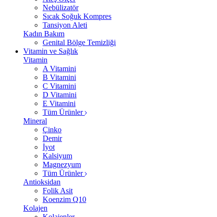
Nebülizatör
Sıcak Soğuk Kompres
Tansiyon Aleti
Kadın Bakım
Genital Bölge Temizliği
Vitamin ve Sağlık
Vitamin
A Vitamini
B Vitamini
C Vitamini
D Vitamini
E Vitamini
Tüm Ürünler
Mineral
Çinko
Demir
İyot
Kalsiyum
Magnezyum
Tüm Ürünler
Antioksidan
Folik Asit
Koenzim Q10
Kolajen
Kolajenler