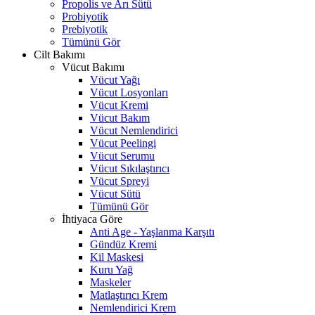
Propolis ve Arı Sütü
Probiyotik
Prebiyotik
Tümünü Gör
Cilt Bakımı
Vücut Bakımı
Vücut Yağı
Vücut Losyonları
Vücut Kremi
Vücut Bakım
Vücut Nemlendirici
Vücut Peelingi
Vücut Serumu
Vücut Sıkılaştırıcı
Vücut Spreyi
Vücut Sütü
Tümünü Gör
İhtiyaca Göre
Anti Age - Yaşlanma Karşıtı
Gündüz Kremi
Kil Maskesi
Kuru Yağ
Maskeler
Matlaştırıcı Krem
Nemlendirici Krem