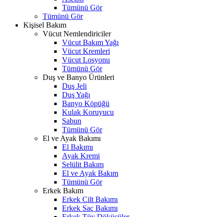
Tümünü Gör
Tümünü Gör
Kişisel Bakım
Vücut Nemlendiriciler
Vücut Bakım Yağı
Vücut Kremleri
Vücut Losyonu
Tümünü Gör
Duş ve Banyo Ürünleri
Duş Jeli
Duş Yağı
Banyo Köpüğü
Kulak Koruyucu
Sabun
Tümünü Gör
El ve Ayak Bakımı
El Bakımı
Ayak Kremi
Selülit Bakım
El ve Ayak Bakım
Tümünü Gör
Erkek Bakım
Erkek Cilt Bakımı
Erkek Saç Bakımı
Erkek Tüy Dökücüler