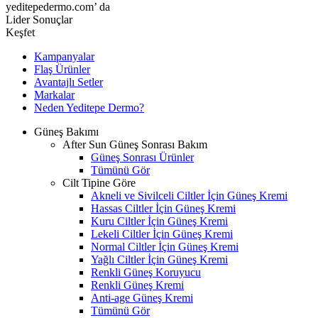
yeditepedermo.com’ da
Lider Sonuçlar
Keşfet
Kampanyalar
Flaş Ürünler
Avantajlı Setler
Markalar
Neden
Yeditepe
Dermo?
Güneş Bakımı
After Sun Güneş Sonrası Bakım
Güneş Sonrası Ürünler
Tümünü Gör
Cilt Tipine Göre
Akneli ve Sivilceli Ciltler İçin Güneş Kremi
Hassas Ciltler İçin Güneş Kremi
Kuru Ciltler İçin Güneş Kremi
Lekeli Ciltler İçin Güneş Kremi
Normal Ciltler İçin Güneş Kremi
Yağlı Ciltler İçin Güneş Kremi
Renkli Güneş Koruyucu
Renkli Güneş Kremi
Anti-age Güneş Kremi
Tümünü Gör