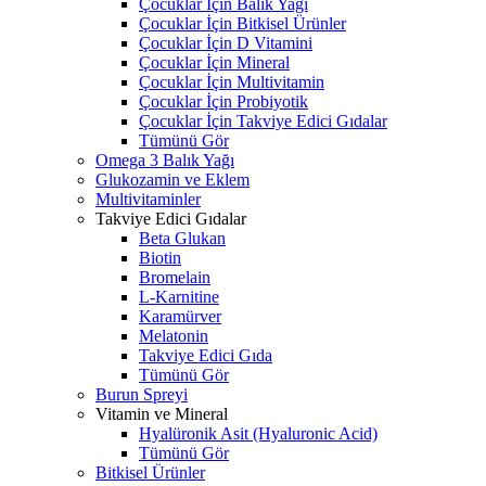
Çocuklar İçin Balık Yağı
Çocuklar İçin Bitkisel Ürünler
Çocuklar İçin D Vitamini
Çocuklar İçin Mineral
Çocuklar İçin Multivitamin
Çocuklar İçin Probiyotik
Çocuklar İçin Takviye Edici Gıdalar
Tümünü Gör
Omega 3 Balık Yağı
Glukozamin ve Eklem
Multivitaminler
Takviye Edici Gıdalar
Beta Glukan
Biotin
Bromelain
L-Karnitine
Karamürver
Melatonin
Takviye Edici Gıda
Tümünü Gör
Burun Spreyi
Vitamin ve Mineral
Hyalüronik Asit (Hyaluronic Acid)
Tümünü Gör
Bitkisel Ürünler