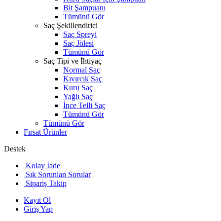
Bit Şampuanı
Tümünü Gör
Saç Şekillendirici
Saç Spreyi
Saç Jölesi
Tümünü Gör
Saç Tipi ve İhtiyaç
Normal Saç
Kıvırcık Saç
Kuru Saç
Yağlı Saç
İnce Telli Saç
Tümünü Gör
Tümünü Gör
Fırsat Ürünler
Destek
Kolay İade
Sık Sorunlan Sorular
Sipariş Takip
Kayıt Ol
Giriş Yap