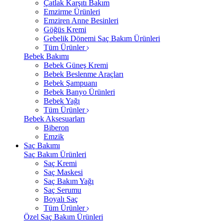
Çatlak Karşıtı Bakım
Emzirme Ürünleri
Emziren Anne Besinleri
Göğüs Kremi
Gebelik Dönemi Saç Bakım Ürünleri
Tüm Ürünler
Bebek Bakımı
Bebek Güneş Kremi
Bebek Beslenme Araçları
Bebek Şampuanı
Bebek Banyo Ürünleri
Bebek Yağı
Tüm Ürünler
Bebek Aksesuarları
Biberon
Emzik
Saç Bakımı
Saç Bakım Ürünleri
Saç Kremi
Saç Maskesi
Saç Bakım Yağı
Saç Serumu
Boyalı Saç
Tüm Ürünler
Özel Saç Bakım Ürünleri