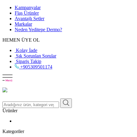
Kampanyalar
Flaş Ürünler
Avantajlı Setler
Markalar
Neden
Yeditepe
Dermo?
HEMEN ÜYE OL
Kolay İade
Sık Sorunlan Sorular
Sipariş Takip
+905309501174
Ürünler
Kategoriler