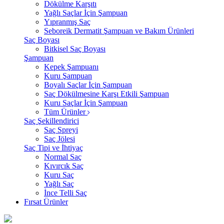
Dökülme Karşıtı
Yağlı Saçlar İçin Şampuan
Yıpranmış Saç
Seboreik Dermatit Şampuan ve Bakım Ürünleri
Saç Boyası
Bitkisel Saç Boyası
Şampuan
Kepek Şampuanı
Kuru Şampuan
Boyalı Saçlar İçin Şampuan
Saç Dökülmesine Karşı Etkili Şampuan
Kuru Saçlar İçin Şampuan
Tüm Ürünler
Saç Şekillendirici
Saç Spreyi
Saç Jölesi
Saç Tipi ve İhtiyaç
Normal Saç
Kıvırcık Saç
Kuru Saç
Yağlı Saç
İnce Telli Saç
Fırsat Ürünler