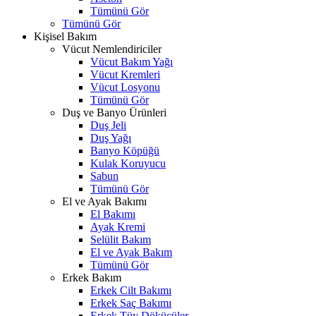
Tümünü Gör
Tümünü Gör
Kişisel Bakım
Vücut Nemlendiriciler
Vücut Bakım Yağı
Vücut Kremleri
Vücut Losyonu
Tümünü Gör
Duş ve Banyo Ürünleri
Duş Jeli
Duş Yağı
Banyo Köpüğü
Kulak Koruyucu
Sabun
Tümünü Gör
El ve Ayak Bakımı
El Bakımı
Ayak Kremi
Selülit Bakım
El ve Ayak Bakım
Tümünü Gör
Erkek Bakım
Erkek Cilt Bakımı
Erkek Saç Bakımı
Erkek Tüy Dökücüler