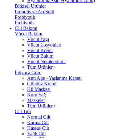
Hyalüronik Asit (Hyaluronic Acid)
Bitkisel Ürünler
Propolis ve Arı Sütü
Probiyotik
Prebiyotik
Cilt Bakımı
Vücut Bakımı
Vücut Yağı
Vücut Losyonları
Vücut Kremi
Vücut Bakım
Vücut Nemlendirici
Tüm Ürünler
İhtiyaca Göre
Anti Age - Yaşlanma Karşıtı
Gündüz Kremi
Kil Maskesi
Kuru Yağ
Maskeler
Tüm Ürünler
Cilt Tipi
Normal Cilt
Karma Cilt
Hassas Cilt
Yağlı Cilt