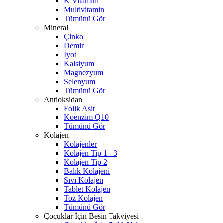
K Vitamini
Multivitamin
Tümünü Gör
Mineral
Çinko
Demir
İyot
Kalsiyum
Magnezyum
Selenyum
Tümünü Gör
Antioksidan
Folik Asit
Koenzim Q10
Tümünü Gör
Kolajen
Kolajenler
Kolajen Tip 1 - 3
Kolajen Tip 2
Balık Kolajeni
Sıvı Kolajen
Tablet Kolajen
Toz Kolajen
Tümünü Gör
Çocuklar İçin Besin Takviyesi