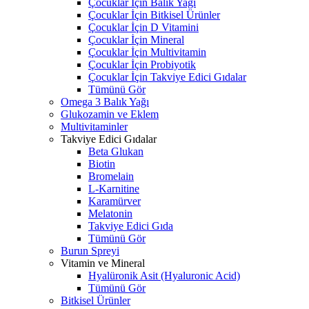
Çocuklar İçin Balık Yağı
Çocuklar İçin Bitkisel Ürünler
Çocuklar İçin D Vitamini
Çocuklar İçin Mineral
Çocuklar İçin Multivitamin
Çocuklar İçin Probiyotik
Çocuklar İçin Takviye Edici Gıdalar
Tümünü Gör
Omega 3 Balık Yağı
Glukozamin ve Eklem
Multivitaminler
Takviye Edici Gıdalar
Beta Glukan
Biotin
Bromelain
L-Karnitine
Karamürver
Melatonin
Takviye Edici Gıda
Tümünü Gör
Burun Spreyi
Vitamin ve Mineral
Hyalüronik Asit (Hyaluronic Acid)
Tümünü Gör
Bitkisel Ürünler