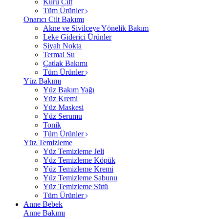
Kuru Cilt
Tüm Ürünler
Onarıcı Cilt Bakımı
Akne ve Sivilceye Yönelik Bakım
Leke Giderici Ürünler
Siyah Nokta
Termal Su
Çatlak Bakımı
Tüm Ürünler
Yüz Bakımı
Yüz Bakım Yağı
Yüz Kremi
Yüz Maskesi
Yüz Serumu
Tonik
Tüm Ürünler
Yüz Temizleme
Yüz Temizleme Jeli
Yüz Temizleme Köpük
Yüz Temizleme Kremi
Yüz Temizleme Sabunu
Yüz Temizleme Sütü
Tüm Ürünler
Anne Bebek
Anne Bakımı