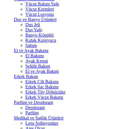
Vücut Bakım Yağı
Vücut Kremleri
Vücut Losyonu
Duş ve Banyo Ürünleri
Duş Jeli
Duş Yağı
Banyo Köpüğü
Kulak Koruyucu
Sabun
El ve Ayak Bakımı
El Bakımı
Ayak Kremi
Selülit Bakım
El ve Ayak Bakım
Erkek Bakım
Erkek Cilt Bakımı
Erkek Saç Bakımı
Erkek Tüy Dökücüler
Erkek Vücut Bakımı
Parfüm ve Deodorant
Deodorant
Parfüm
Medikal ve Sağlık Ürünleri
Lens Solüsyonları
Ateş Ölçer