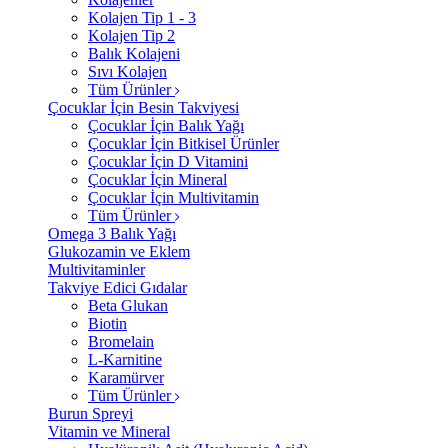
Kolajen Tip 1 - 3
Kolajen Tip 2
Balık Kolajeni
Sıvı Kolajen
Tüm Ürünler
Çocuklar İçin Besin Takviyesi
Çocuklar İçin Balık Yağı
Çocuklar İçin Bitkisel Ürünler
Çocuklar İçin D Vitamini
Çocuklar İçin Mineral
Çocuklar İçin Multivitamin
Tüm Ürünler
Omega 3 Balık Yağı
Glukozamin ve Eklem
Multivitaminler
Takviye Edici Gıdalar
Beta Glukan
Biotin
Bromelain
L-Karnitine
Karamürver
Tüm Ürünler
Burun Spreyi
Vitamin ve Mineral