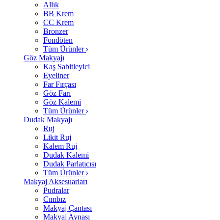
Allık
BB Krem
CC Krem
Bronzer
Fondöten
Tüm Ürünler
Göz Makyajı
Kaş Sabitleyici
Eyeliner
Far Fırçası
Göz Farı
Göz Kalemi
Tüm Ürünler
Dudak Makyajı
Ruj
Likit Ruj
Kalem Ruj
Dudak Kalemi
Dudak Parlatıcısı
Tüm Ürünler
Makyaj Aksesuarları
Pudralar
Cımbız
Makyaj Çantası
Makyaj Aynası