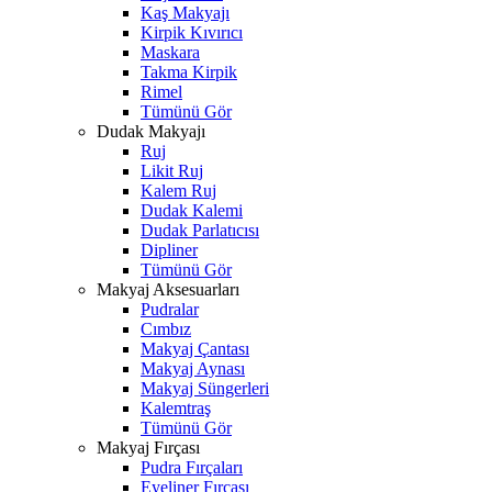
Kaş Makyajı
Kirpik Kıvırıcı
Maskara
Takma Kirpik
Rimel
Tümünü Gör
Dudak Makyajı
Ruj
Likit Ruj
Kalem Ruj
Dudak Kalemi
Dudak Parlatıcısı
Dipliner
Tümünü Gör
Makyaj Aksesuarları
Pudralar
Cımbız
Makyaj Çantası
Makyaj Aynası
Makyaj Süngerleri
Kalemtraş
Tümünü Gör
Makyaj Fırçası
Pudra Fırçaları
Eyeliner Fırçası