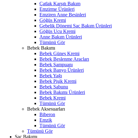
Çatlak Karşıtı Bakım
Emzirme Ürünleri
Emziren Anne Besinleri
Göğüs Kremi
Gebelik Dönemi Saç Bakım Ürünleri
Göğüs Ucu Kremi
Anne Bakım Ürünleri
Tümünü Gör
Bebek Bakımı
Bebek Güneş Kremi
Bebek Beslenme Araçları
Bebek Şampuanı
Bebek Banyo Ürünleri
Bebek Yağı
Bebek Pişik Kremi
Bebek Sabunu
Bebek Bakımı Ürünleri
Bebek Kremi
Tümünü Gör
Bebek Aksesuarları
Biberon
Emzik
Tümünü Gör
Tümünü Gör
Saç Bakımı