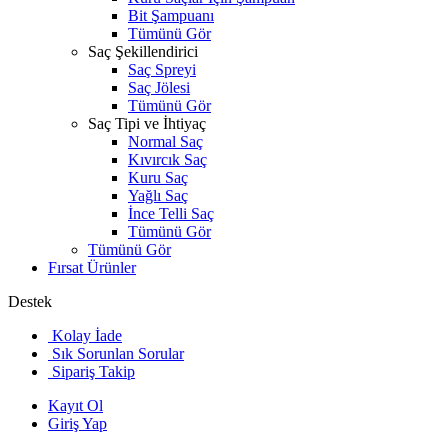
Bit Şampuanı
Tümünü Gör
Saç Şekillendirici
Saç Spreyi
Saç Jölesi
Tümünü Gör
Saç Tipi ve İhtiyaç
Normal Saç
Kıvırcık Saç
Kuru Saç
Yağlı Saç
İnce Telli Saç
Tümünü Gör
Tümünü Gör
Fırsat Ürünler
Destek
Kolay İade
Sık Sorunlan Sorular
Sipariş Takip
Kayıt Ol
Giriş Yap