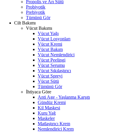
Propolis ve Arı Sütü
Probiyotik
Prebiyotik
Tümünü Gör
Cilt Bakımı
Vücut Bakımı
Vücut Yağı
Vücut Losyonları
Vücut Kremi
Vücut Bakım
Vücut Nemlendirici
Vücut Peelingi
Vücut Serumu
Vücut Sıkılaştırıcı
Vücut Spreyi
Vücut Sütü
Tümünü Gör
İhtiyaca Göre
Anti Age - Yaşlanma Karşıtı
Gündüz Kremi
Kil Maskesi
Kuru Yağ
Maskeler
Matlaştırıcı Krem
Nemlendirici Krem