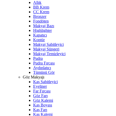
Allık
BB Krem
CC Krem
Bronzer
Fondöten
Makyaj Bazı
Highlighter
Kapatıcı
Kontür
Makyaj Sabitleyici
Makyaj Süngeri
Makyaj Temizleyici
Pudra
Pudra Fırçası
Aydınlatıcı
Tümünü Gör
Göz Makyajı
Kaş Sabitleyici
Eyeliner
Far Fırçası
Göz Farı
Göz Kalemi
Kaş Boyası
Kaş Farı
Kaş Kalemi