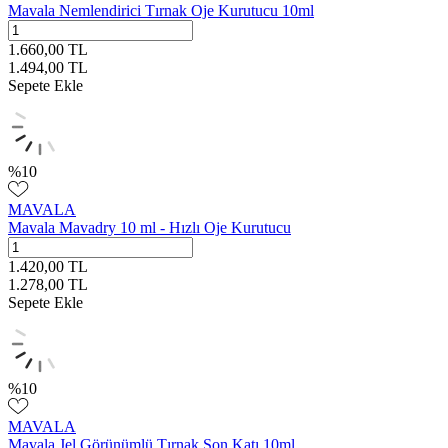
Mavala Nemlendirici Tırnak Oje Kurutucu 10ml
1.660,00
TL
1.494,00
TL
Sepete Ekle
%
10
MAVALA
Mavala Mavadry 10 ml - Hızlı Oje Kurutucu
1.420,00
TL
1.278,00
TL
Sepete Ekle
%
10
MAVALA
Mavala Jel Görünümlü Tırnak Son Katı 10ml