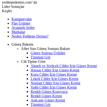
yeditepedermo.com’ da
Lider Sonuçlar
Keşfet
Kampanyalar
Flaş Ürünler
Avantajlı Setler
Markalar
Neden
Yeditepe
Dermo?
Güneş Bakımı
After Sun Güneş Sonrası Bakım
Güneş Sonrası Ürünler
Tümünü Gör
Cilt Tipine Göre
Akneli ve Sivilceli Ciltler İçin Güneş Kremi
Hassas Ciltler İçin Güneş Kremi
Kuru Ciltler İçin Güneş Kremi
Lekeli Ciltler İçin Güneş Kremi
Normal Ciltler İçin Güneş Kremi
Yağlı Ciltler İçin Güneş Kremi
Renkli Güneş Koruyucu
Renkli Güneş Kremi
Anti-age Güneş Kremi
Tümünü Gör