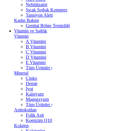
Nebülizatör
Sıcak Soğuk Kompres
Tansiyon Aleti
Kadın Bakım
Genital Bölge Temizliği
Vitamin ve Sağlık
Vitamin
A Vitamini
B Vitamini
C Vitamini
D Vitamini
E Vitamini
Tüm Ürünler
Mineral
Çinko
Demir
İyot
Kalsiyum
Magnezyum
Tüm Ürünler
Antioksidan
Folik Asit
Koenzim Q10
Kolajen
Kolajenler