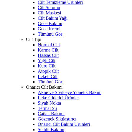
Cilt Temizleme Ürünleri
Cilt Serumu
Cilt Maskesi
Cilt Bakım Yağı
Gece Bakımı
Gece Kremi
Tümünü Gör
Cilt Tipi
Normal Cilt
Karma Cilt
Hassas Cilt
Yağlı Cilt
Kuru Cilt
Atopik Cilt
Lekeli Cilt
Tümünü Gör
Onarıcı Cilt Bakımı
Akne ve Sivilceye Yönelik Bakım
Leke Giderici Ürünler
Siyah Nokta
Termal Su
Çatlak Bakımı
Gözenek Sıkılaştırıcı
Onarıcı Cilt Bakım Ürünleri
Selülit Bakımı