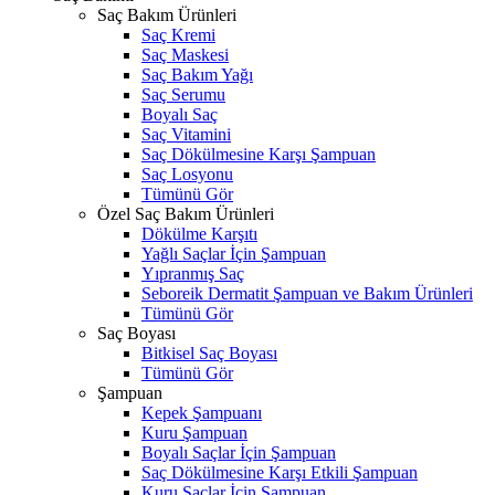
Saç Bakım Ürünleri
Saç Kremi
Saç Maskesi
Saç Bakım Yağı
Saç Serumu
Boyalı Saç
Saç Vitamini
Saç Dökülmesine Karşı Şampuan
Saç Losyonu
Tümünü Gör
Özel Saç Bakım Ürünleri
Dökülme Karşıtı
Yağlı Saçlar İçin Şampuan
Yıpranmış Saç
Seboreik Dermatit Şampuan ve Bakım Ürünleri
Tümünü Gör
Saç Boyası
Bitkisel Saç Boyası
Tümünü Gör
Şampuan
Kepek Şampuanı
Kuru Şampuan
Boyalı Saçlar İçin Şampuan
Saç Dökülmesine Karşı Etkili Şampuan
Kuru Saçlar İçin Şampuan