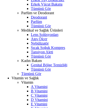
Erkek Vücut Bakımı
Tümünü Gör
Parfüm ve Deodorant
Deodorant
Parfüm
Tümünü Gör
Medikal ve Sağlık Ürünleri
Lens Solüsyonları
Ateş Ölçer
Nebülizatör
Sıcak Soğuk Kompres
Tansiyon Aleti
Tümünü Gör
Kadın Bakım
Genital Bölge Temizliği
Tümünü Gör
Tümünü Gör
Vitamin ve Sağlık
Vitamin
A Vitamini
B Vitamini
C Vitamini
D Vitamini
E Vitamini