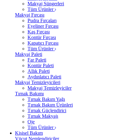
Makyaj Süngerleri
Tüm Ürünler
Makyaj Fırçası
Pudra Fırçaları
Eyeliner Fırçası
Kaş Fırçası
Kontür Fırçası
Kapatıcı Fırçası
Tüm Ürünler
Makyaj Paleti
Far Paleti
Kontür Paleti
Allık Paleti
Aydınlatıcı Paleti
Makyaj Temizleyicileri
Makyaj Temizleyiciler
Tırnak Bakımı
Tırnak Bakım Yağı
Tırnak Bakım Ürünleri
Tırnak Güçlendirici
Tırnak Makyajı
Oje
Tüm Ürünler
Kişisel Bakım
Vücut Nemlendiriciler