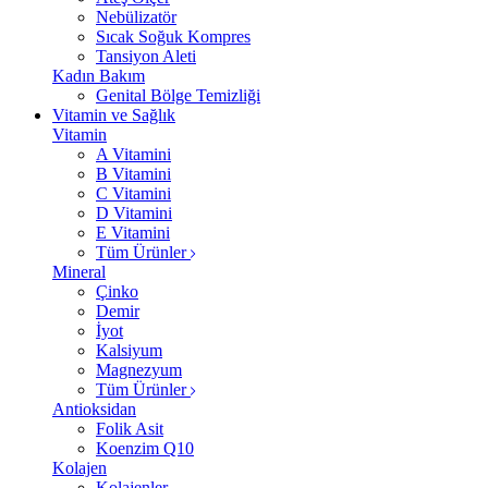
Nebülizatör
Sıcak Soğuk Kompres
Tansiyon Aleti
Kadın Bakım
Genital Bölge Temizliği
Vitamin ve Sağlık
Vitamin
A Vitamini
B Vitamini
C Vitamini
D Vitamini
E Vitamini
Tüm Ürünler
Mineral
Çinko
Demir
İyot
Kalsiyum
Magnezyum
Tüm Ürünler
Antioksidan
Folik Asit
Koenzim Q10
Kolajen
Kolajenler