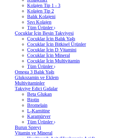
Kolajen Tip 1 - 3
Kolajen Tip 2
Balık Kolajeni
Sıvı Kolajen
Tüm Ürünler
Çocuklar İçin Besin Takviyesi
Çocuklar İçin Balık Yağı
Çocuklar İçin Bitkisel Ürünler
Çocuklar İçin D Vitamini
Çocuklar İçin Mineral
Çocuklar İçin Multivitamin
Tüm Ürünler
Omega 3 Balık Yağı
Glukozamin ve Eklem
Multivitaminler
Takviye Edici Gıdalar
Beta Glukan
Biotin
Bromelain
L-Karnitine
Karamürver
Tüm Ürünler
Burun Spreyi
Vitamin ve Mineral