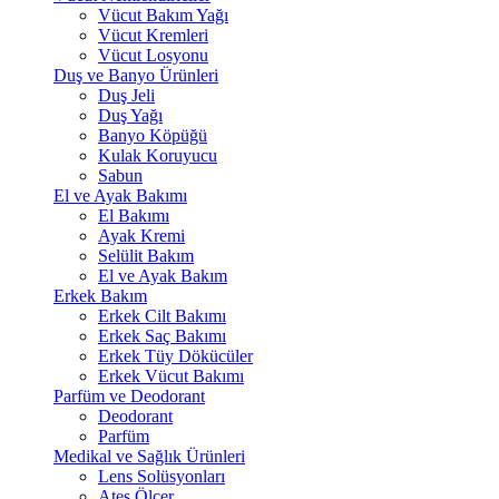
Vücut Bakım Yağı
Vücut Kremleri
Vücut Losyonu
Duş ve Banyo Ürünleri
Duş Jeli
Duş Yağı
Banyo Köpüğü
Kulak Koruyucu
Sabun
El ve Ayak Bakımı
El Bakımı
Ayak Kremi
Selülit Bakım
El ve Ayak Bakım
Erkek Bakım
Erkek Cilt Bakımı
Erkek Saç Bakımı
Erkek Tüy Dökücüler
Erkek Vücut Bakımı
Parfüm ve Deodorant
Deodorant
Parfüm
Medikal ve Sağlık Ürünleri
Lens Solüsyonları
Ateş Ölçer