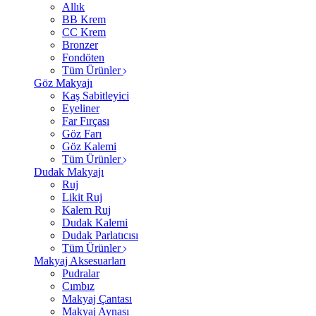
Allık
BB Krem
CC Krem
Bronzer
Fondöten
Tüm Ürünler
Göz Makyajı
Kaş Sabitleyici
Eyeliner
Far Fırçası
Göz Farı
Göz Kalemi
Tüm Ürünler
Dudak Makyajı
Ruj
Likit Ruj
Kalem Ruj
Dudak Kalemi
Dudak Parlatıcısı
Tüm Ürünler
Makyaj Aksesuarları
Pudralar
Cımbız
Makyaj Çantası
Makyaj Aynası