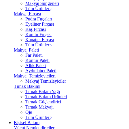
Makyaj Süngerleri
Tüm Ürünler
Makyaj Fırçası
Pudra Fırçaları
Eyeliner Fırçası
Kaş Fırçası
Kontür Fırçası
Kapatıcı Fırçası
Tüm Ürünler
Makyaj Paleti
Far Paleti
Kontür Paleti
Allık Paleti
Aydınlatıcı Paleti
Makyaj Temizleyicileri
Makyaj Temizleyiciler
Tırnak Bakımı
Tırnak Bakım Yağı
Tırnak Bakım Ürünleri
Tırnak Güçlendirici
Tırnak Makyajı
Oje
Tüm Ürünler
Kişisel Bakım
Vücut Nemlendiriciler