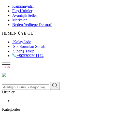
Kampanyalar
Flaş Ürünler
Avantajlı Setler
Markalar
Neden
Yeditepe
Dermo?
HEMEN ÜYE OL
Kolay İade
Sık Sorunlan Sorular
Sipariş Takip
+905309501174
Ürünler
Kategoriler