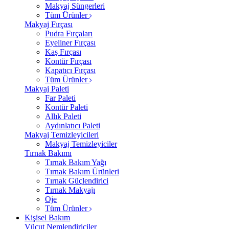
Makyaj Süngerleri
Tüm Ürünler
Makyaj Fırçası
Pudra Fırçaları
Eyeliner Fırçası
Kaş Fırçası
Kontür Fırçası
Kapatıcı Fırçası
Tüm Ürünler
Makyaj Paleti
Far Paleti
Kontür Paleti
Allık Paleti
Aydınlatıcı Paleti
Makyaj Temizleyicileri
Makyaj Temizleyiciler
Tırnak Bakımı
Tırnak Bakım Yağı
Tırnak Bakım Ürünleri
Tırnak Güçlendirici
Tırnak Makyajı
Oje
Tüm Ürünler
Kişisel Bakım
Vücut Nemlendiriciler