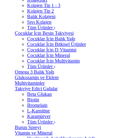
Kolajen Tip 1 - 3
Kolajen Tip 2
Balık Kolajeni
Sıvı Kolajen
Tüm Ürünler
Çocuklar İçin Besin Takviyesi
Çocuklar İçin Balık Yağı
Çocuklar İçin Bitkisel Ürünler
Çocuklar İçin D Vitamini
Çocuklar İçin Mineral
Çocuklar İçin Multivitamin
Tüm Ürünler
Omega 3 Balık Yağı
Glukozamin ve Eklem
Multivitaminler
Takviye Edici Gıdalar
Beta Glukan
Biotin
Bromelain
L-Karnitine
Karamürver
Tüm Ürünler
Burun Spreyi
Vitamin ve Mineral