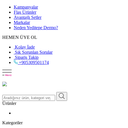
Kampanyalar
Flaş Ürünler
Avantajlı Setler
Markalar
Neden
Yeditepe
Dermo?
HEMEN ÜYE OL
Kolay İade
Sık Sorunlan Sorular
Sipariş Takip
+905309501174
Ürünler
Kategoriler