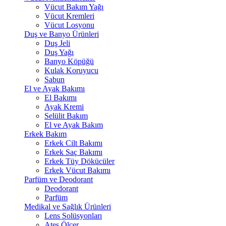
Vücut Bakım Yağı
Vücut Kremleri
Vücut Losyonu
Duş ve Banyo Ürünleri
Duş Jeli
Duş Yağı
Banyo Köpüğü
Kulak Koruyucu
Sabun
El ve Ayak Bakımı
El Bakımı
Ayak Kremi
Selülit Bakım
El ve Ayak Bakım
Erkek Bakım
Erkek Cilt Bakımı
Erkek Saç Bakımı
Erkek Tüy Dökücüler
Erkek Vücut Bakımı
Parfüm ve Deodorant
Deodorant
Parfüm
Medikal ve Sağlık Ürünleri
Lens Solüsyonları
Ateş Ölçer