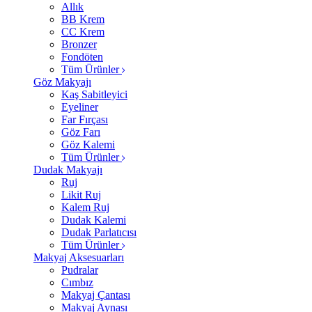
Allık
BB Krem
CC Krem
Bronzer
Fondöten
Tüm Ürünler
Göz Makyajı
Kaş Sabitleyici
Eyeliner
Far Fırçası
Göz Farı
Göz Kalemi
Tüm Ürünler
Dudak Makyajı
Ruj
Likit Ruj
Kalem Ruj
Dudak Kalemi
Dudak Parlatıcısı
Tüm Ürünler
Makyaj Aksesuarları
Pudralar
Cımbız
Makyaj Çantası
Makyaj Aynası