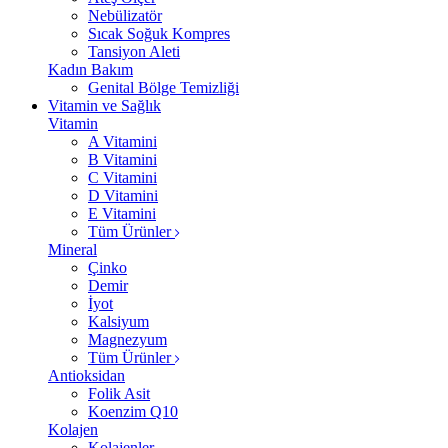
Nebülizatör
Sıcak Soğuk Kompres
Tansiyon Aleti
Kadın Bakım
Genital Bölge Temizliği
Vitamin ve Sağlık
Vitamin
A Vitamini
B Vitamini
C Vitamini
D Vitamini
E Vitamini
Tüm Ürünler
Mineral
Çinko
Demir
İyot
Kalsiyum
Magnezyum
Tüm Ürünler
Antioksidan
Folik Asit
Koenzim Q10
Kolajen
Kolajenler