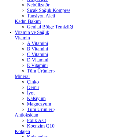
Nebülizatör
Sıcak Soğuk Kompres
Tansiyon Aleti
Kadın Bakım
Genital Bölge Temizliği
Vitamin ve Sağlık
Vitamin
A Vitamini
B Vitamini
C Vitamini
D Vitamini
E Vitamini
Tüm Ürünler
Mineral
Çinko
Demir
İyot
Kalsiyum
Magnezyum
Tüm Ürünler
Antioksidan
Folik Asit
Koenzim Q10
Kolajen
Kolajenler