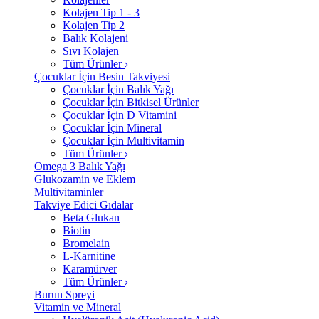
Kolajen Tip 1 - 3
Kolajen Tip 2
Balık Kolajeni
Sıvı Kolajen
Tüm Ürünler
Çocuklar İçin Besin Takviyesi
Çocuklar İçin Balık Yağı
Çocuklar İçin Bitkisel Ürünler
Çocuklar İçin D Vitamini
Çocuklar İçin Mineral
Çocuklar İçin Multivitamin
Tüm Ürünler
Omega 3 Balık Yağı
Glukozamin ve Eklem
Multivitaminler
Takviye Edici Gıdalar
Beta Glukan
Biotin
Bromelain
L-Karnitine
Karamürver
Tüm Ürünler
Burun Spreyi
Vitamin ve Mineral