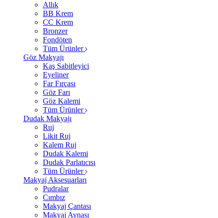
Allık
BB Krem
CC Krem
Bronzer
Fondöten
Tüm Ürünler
Göz Makyajı
Kaş Sabitleyici
Eyeliner
Far Fırçası
Göz Farı
Göz Kalemi
Tüm Ürünler
Dudak Makyajı
Ruj
Likit Ruj
Kalem Ruj
Dudak Kalemi
Dudak Parlatıcısı
Tüm Ürünler
Makyaj Aksesuarları
Pudralar
Cımbız
Makyaj Çantası
Makyaj Aynası