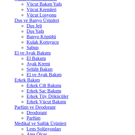
Vücut Bakım Yağı
Vücut Kremleri
Vücut Losyonu
Duş ve Banyo Ürünleri
Duş Jeli
Duş Yağı
Banyo Köpüğü
Kulak Koruyucu
Sabun
El ve Ayak Bakımı
El Bakımı
Ayak Kremi
Selülit Bakım
El ve Ayak Bakım
Erkek Bakım
Erkek Cilt Bakımı
Erkek Saç Bakımı
Erkek Tüy Dökücüler
Erkek Vücut Bakımı
Parfüm ve Deodorant
Deodorant
Parfüm
Medikal ve Sağlık Ürünleri
Lens Solüsyonları
Ateş Ölçer