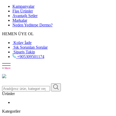
Kampanyalar
Flaş Ürünler
Avantajlı Setler
Markalar
Neden
Yeditepe
Dermo?
HEMEN ÜYE OL
Kolay İade
Sık Sorunlan Sorular
Sipariş Takip
+905309501174
Ürünler
Kategoriler