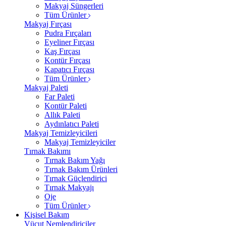
Makyaj Süngerleri
Tüm Ürünler
Makyaj Fırçası
Pudra Fırçaları
Eyeliner Fırçası
Kaş Fırçası
Kontür Fırçası
Kapatıcı Fırçası
Tüm Ürünler
Makyaj Paleti
Far Paleti
Kontür Paleti
Allık Paleti
Aydınlatıcı Paleti
Makyaj Temizleyicileri
Makyaj Temizleyiciler
Tırnak Bakımı
Tırnak Bakım Yağı
Tırnak Bakım Ürünleri
Tırnak Güçlendirici
Tırnak Makyajı
Oje
Tüm Ürünler
Kişisel Bakım
Vücut Nemlendiriciler