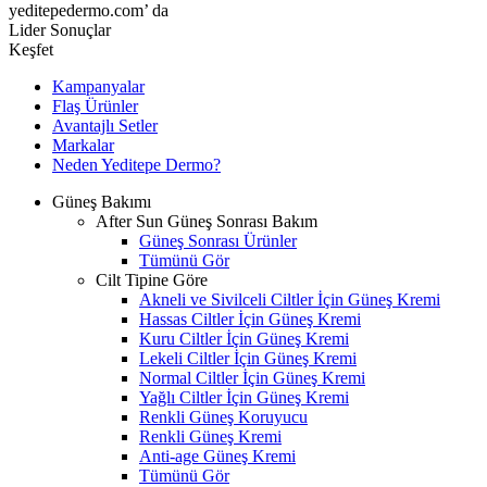
yeditepedermo.com’ da
Lider Sonuçlar
Keşfet
Kampanyalar
Flaş Ürünler
Avantajlı Setler
Markalar
Neden
Yeditepe
Dermo?
Güneş Bakımı
After Sun Güneş Sonrası Bakım
Güneş Sonrası Ürünler
Tümünü Gör
Cilt Tipine Göre
Akneli ve Sivilceli Ciltler İçin Güneş Kremi
Hassas Ciltler İçin Güneş Kremi
Kuru Ciltler İçin Güneş Kremi
Lekeli Ciltler İçin Güneş Kremi
Normal Ciltler İçin Güneş Kremi
Yağlı Ciltler İçin Güneş Kremi
Renkli Güneş Koruyucu
Renkli Güneş Kremi
Anti-age Güneş Kremi
Tümünü Gör