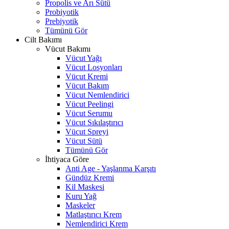
Propolis ve Arı Sütü
Probiyotik
Prebiyotik
Tümünü Gör
Cilt Bakımı
Vücut Bakımı
Vücut Yağı
Vücut Losyonları
Vücut Kremi
Vücut Bakım
Vücut Nemlendirici
Vücut Peelingi
Vücut Serumu
Vücut Sıkılaştırıcı
Vücut Spreyi
Vücut Sütü
Tümünü Gör
İhtiyaca Göre
Anti Age - Yaşlanma Karşıtı
Gündüz Kremi
Kil Maskesi
Kuru Yağ
Maskeler
Matlaştırıcı Krem
Nemlendirici Krem