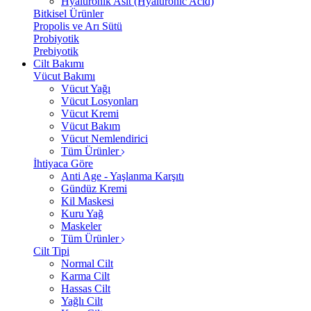
Hyalüronik Asit (Hyaluronic Acid)
Bitkisel Ürünler
Propolis ve Arı Sütü
Probiyotik
Prebiyotik
Cilt Bakımı
Vücut Bakımı
Vücut Yağı
Vücut Losyonları
Vücut Kremi
Vücut Bakım
Vücut Nemlendirici
Tüm Ürünler
İhtiyaca Göre
Anti Age - Yaşlanma Karşıtı
Gündüz Kremi
Kil Maskesi
Kuru Yağ
Maskeler
Tüm Ürünler
Cilt Tipi
Normal Cilt
Karma Cilt
Hassas Cilt
Yağlı Cilt