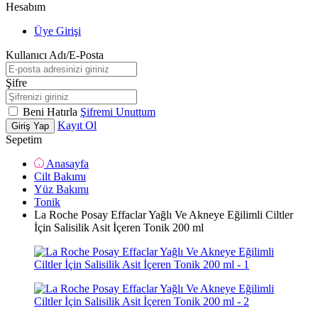
Hesabım
Üye Girişi
Kullanıcı Adı/E-Posta
Şifre
Beni Hatırla
Şifremi Unuttum
Kayıt Ol
Giriş Yap
Sepetim
Anasayfa
Cilt Bakımı
Yüz Bakımı
Tonik
La Roche Posay Effaclar Yağlı Ve Akneye Eğilimli Ciltler
İçin Salisilik Asit İçeren Tonik 200 ml