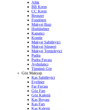
Allık
BB Krem
CC Krem
Bronzer
Fondöten
Makyaj Bazı
Highlighter
Kapatıcı
Kontür
Makyaj Sabitleyici
Makyaj Süngeri
Makyaj Temizleyici
Pudra
Pudra Fırçası
Aydınlatıcı
Tümünü Gör
Göz Makyajı
Kaş Sabitleyici
Eyeliner
Far Fırçası
Göz Farı
Göz Kalemi
Kaş Boyası
Kaş Farı
Kaş Kalemi