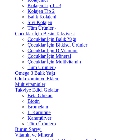
Kolajen Tip 1 - 3
Kolajen Tip 2
Balık Kolajeni
Sıvı Kolajen
Tüm Ürünler
Çocuklar İçin Besin Takviyesi
Çocuklar İçin Balık Yağı
Çocuklar İçin Bitkisel Ürünler
Çocuklar İçin D Vitamini
Çocuklar İçin Mineral
Çocuklar İçin Multivitamin
Tüm Ürünler
Omega 3 Balık Yağı
Glukozamin ve Eklem
Multivitaminler
Takviye Edici Gıdalar
Beta Glukan
Biotin
Bromelain
L-Karnitine
Karamürver
Tüm Ürünler
Burun Spreyi
Vitamin ve Mineral