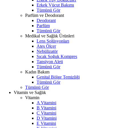
Erkek Vücut Bakımı
Tümünü Gör
Parfüm ve Deodorant
Deodorant
Parfüm
Tümünü Gör
Medikal ve Sağlık Ürünleri
Lens Solüsyonları
Ateş Ölçer
Nebülizatör
Sıcak Soğuk Kompres
Tansiyon Aleti
Tümünü Gör
Kadın Bakım
Genital Bölge Temizliği
Tümünü Gör
Tümünü Gör
Vitamin ve Sağlık
Vitamin
A Vitamini
B Vitamini
C Vitamini
D Vitamini
E Vitamini