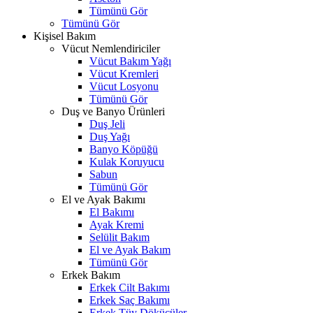
Tümünü Gör
Tümünü Gör
Kişisel Bakım
Vücut Nemlendiriciler
Vücut Bakım Yağı
Vücut Kremleri
Vücut Losyonu
Tümünü Gör
Duş ve Banyo Ürünleri
Duş Jeli
Duş Yağı
Banyo Köpüğü
Kulak Koruyucu
Sabun
Tümünü Gör
El ve Ayak Bakımı
El Bakımı
Ayak Kremi
Selülit Bakım
El ve Ayak Bakım
Tümünü Gör
Erkek Bakım
Erkek Cilt Bakımı
Erkek Saç Bakımı
Erkek Tüy Dökücüler