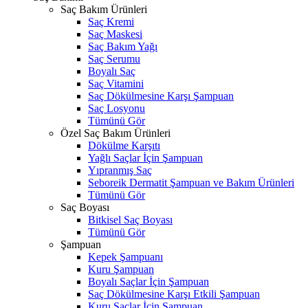
Saç Bakım Ürünleri
Saç Kremi
Saç Maskesi
Saç Bakım Yağı
Saç Serumu
Boyalı Saç
Saç Vitamini
Saç Dökülmesine Karşı Şampuan
Saç Losyonu
Tümünü Gör
Özel Saç Bakım Ürünleri
Dökülme Karşıtı
Yağlı Saçlar İçin Şampuan
Yıpranmış Saç
Seboreik Dermatit Şampuan ve Bakım Ürünleri
Tümünü Gör
Saç Boyası
Bitkisel Saç Boyası
Tümünü Gör
Şampuan
Kepek Şampuanı
Kuru Şampuan
Boyalı Saçlar İçin Şampuan
Saç Dökülmesine Karşı Etkili Şampuan
Kuru Saçlar İçin Şampuan