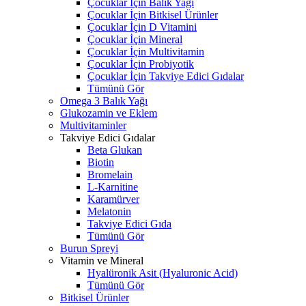
Çocuklar İçin Balık Yağı
Çocuklar İçin Bitkisel Ürünler
Çocuklar İçin D Vitamini
Çocuklar İçin Mineral
Çocuklar İçin Multivitamin
Çocuklar İçin Probiyotik
Çocuklar İçin Takviye Edici Gıdalar
Tümünü Gör
Omega 3 Balık Yağı
Glukozamin ve Eklem
Multivitaminler
Takviye Edici Gıdalar
Beta Glukan
Biotin
Bromelain
L-Karnitine
Karamürver
Melatonin
Takviye Edici Gıda
Tümünü Gör
Burun Spreyi
Vitamin ve Mineral
Hyalüronik Asit (Hyaluronic Acid)
Tümünü Gör
Bitkisel Ürünler