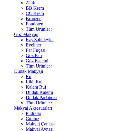
Allık
BB Krem
CC Krem
Bronzer
Fondöten
Tüm Ürünler
Göz Makyajı
Kaş Sabitleyici
Eyeliner
Far Fırçası
Göz Farı
Göz Kalemi
Tüm Ürünler
Dudak Makyajı
Ruj
Likit Ruj
Kalem Ruj
Dudak Kalemi
Dudak Parlatıcısı
Tüm Ürünler
Makyaj Aksesuarları
Pudralar
Cımbız
Makyaj Çantası
Makyaj Aynası