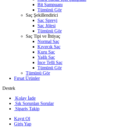
Bit Şampuanı
Tümünü Gör
Saç Şekillendirici
Saç Spreyi
Saç Jölesi
Tümünü Gör
Saç Tipi ve İhtiyaç
Normal Saç
Kıvırcık Saç
Kuru Saç
Yağlı Saç
İnce Telli Saç
Tümünü Gör
Tümünü Gör
Fırsat Ürünler
Destek
Kolay İade
Sık Sorunlan Sorular
Sipariş Takip
Kayıt Ol
Giriş Yap