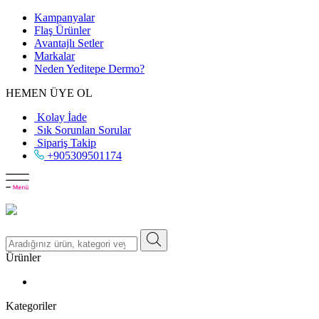
Kampanyalar
Flaş Ürünler
Avantajlı Setler
Markalar
Neden
Yeditepe
Dermo?
HEMEN ÜYE OL
Kolay İade
Sık Sorunlan Sorular
Sipariş Takip
+905309501174
Ürünler
Kategoriler