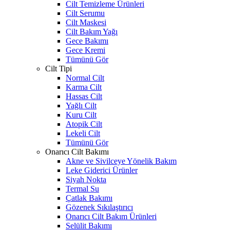
Cilt Temizleme Ürünleri
Cilt Serumu
Cilt Maskesi
Cilt Bakım Yağı
Gece Bakımı
Gece Kremi
Tümünü Gör
Cilt Tipi
Normal Cilt
Karma Cilt
Hassas Cilt
Yağlı Cilt
Kuru Cilt
Atopik Cilt
Lekeli Cilt
Tümünü Gör
Onarıcı Cilt Bakımı
Akne ve Sivilceye Yönelik Bakım
Leke Giderici Ürünler
Siyah Nokta
Termal Su
Çatlak Bakımı
Gözenek Sıkılaştırıcı
Onarıcı Cilt Bakım Ürünleri
Selülit Bakımı