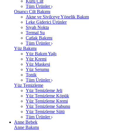
Kuru Cilt
Tüm Ürünler
Onarıcı Cilt Bakımı
Akne ve Sivilceye Yönelik Bakım
Leke Giderici Ürünler
Siyah Nokta
Termal Su
Çatlak Bakımı
Tüm Ürünler
Yüz Bakımı
Yüz Bakım Yağı
Yüz Kremi
Yüz Maskesi
Yüz Serumu
Tonik
Tüm Ürünler
Yüz Temizleme
Yüz Temizleme Jeli
Yüz Temizleme Köpük
Yüz Temizleme Kremi
Yüz Temizleme Sabunu
Yüz Temizleme Sütü
Tüm Ürünler
Anne Bebek
Anne Bakımı