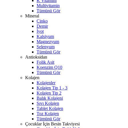
K Vitamini
Multivitamin
Tümünü Gör
Mineral
Çinko
Demir
İyot
Kalsiyum
Magnezyum
Selenyum
Tümünü Gör
Antioksidan
Folik Asit
Koenzim Q10
Tümünü Gör
Kolajen
Kolajenler
Kolajen Tip 1 - 3
Kolajen Tip 2
Balık Kolajeni
Sıvı Kolajen
Tablet Kolajen
Toz Kolajen
Tümünü Gör
Çocuklar İçin Besin Takviyesi