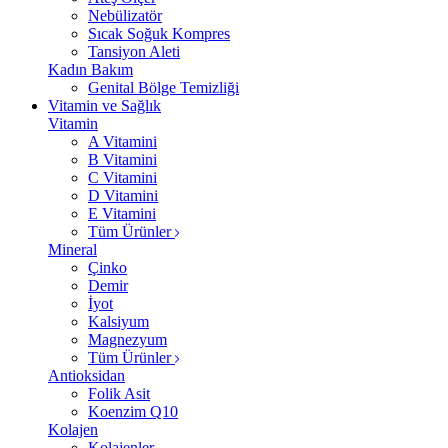
Nebülizatör
Sıcak Soğuk Kompres
Tansiyon Aleti
Kadın Bakım
Genital Bölge Temizliği
Vitamin ve Sağlık
Vitamin
A Vitamini
B Vitamini
C Vitamini
D Vitamini
E Vitamini
Tüm Ürünler
Mineral
Çinko
Demir
İyot
Kalsiyum
Magnezyum
Tüm Ürünler
Antioksidan
Folik Asit
Koenzim Q10
Kolajen
Kolajenler