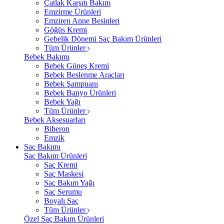
Çatlak Karşıtı Bakım
Emzirme Ürünleri
Emziren Anne Besinleri
Göğüs Kremi
Gebelik Dönemi Saç Bakım Ürünleri
Tüm Ürünler
Bebek Bakımı
Bebek Güneş Kremi
Bebek Beslenme Araçları
Bebek Şampuanı
Bebek Banyo Ürünleri
Bebek Yağı
Tüm Ürünler
Bebek Aksesuarları
Biberon
Emzik
Saç Bakımı
Saç Bakım Ürünleri
Saç Kremi
Saç Maskesi
Saç Bakım Yağı
Saç Serumu
Boyalı Saç
Tüm Ürünler
Özel Saç Bakım Ürünleri