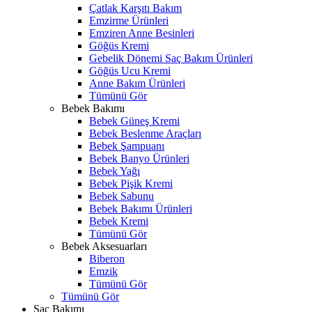
Çatlak Karşıtı Bakım
Emzirme Ürünleri
Emziren Anne Besinleri
Göğüs Kremi
Gebelik Dönemi Saç Bakım Ürünleri
Göğüs Ucu Kremi
Anne Bakım Ürünleri
Tümünü Gör
Bebek Bakımı
Bebek Güneş Kremi
Bebek Beslenme Araçları
Bebek Şampuanı
Bebek Banyo Ürünleri
Bebek Yağı
Bebek Pişik Kremi
Bebek Sabunu
Bebek Bakımı Ürünleri
Bebek Kremi
Tümünü Gör
Bebek Aksesuarları
Biberon
Emzik
Tümünü Gör
Tümünü Gör
Saç Bakımı