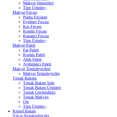
Makyaj Süngerleri
Tüm Ürünler
Makyaj Fırçası
Pudra Fırçaları
Eyeliner Fırçası
Kaş Fırçası
Kontür Fırçası
Kapatıcı Fırçası
Tüm Ürünler
Makyaj Paleti
Far Paleti
Kontür Paleti
Allık Paleti
Aydınlatıcı Paleti
Makyaj Temizleyicileri
Makyaj Temizleyiciler
Tırnak Bakımı
Tırnak Bakım Yağı
Tırnak Bakım Ürünleri
Tırnak Güçlendirici
Tırnak Makyajı
Oje
Tüm Ürünler
Kişisel Bakım
Vücut Nemlendiriciler