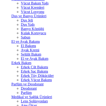
Vücut Bakım Yağı
Vücut Kremleri
Vücut Losyonu
Duş ve Banyo Ürünleri
Duş Jeli
Duş Yağı
Banyo Köpüğü
Kulak Koruyucu
Sabun
El ve Ayak Bakımı
El Bakımı
Ayak Kremi
Selülit Bakım
El ve Ayak Bakım
Erkek Bakım
Erkek Cilt Bakımı
Erkek Saç Bakımı
Erkek Tüy Dökücüler
Erkek Vücut Bakımı
Parfüm ve Deodorant
Deodorant
Parfüm
Medikal ve Sağlık Ürünleri
Lens Solüsyonları
Ateş Ölçer