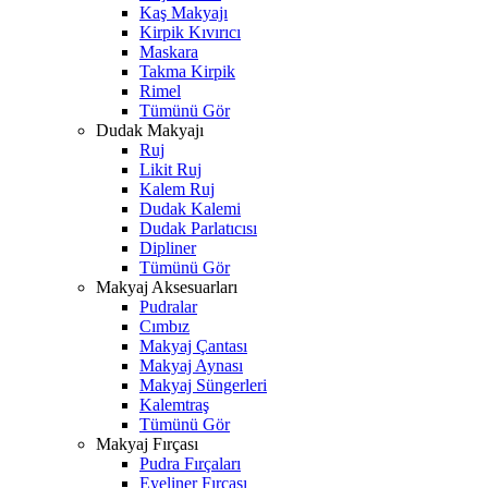
Kaş Makyajı
Kirpik Kıvırıcı
Maskara
Takma Kirpik
Rimel
Tümünü Gör
Dudak Makyajı
Ruj
Likit Ruj
Kalem Ruj
Dudak Kalemi
Dudak Parlatıcısı
Dipliner
Tümünü Gör
Makyaj Aksesuarları
Pudralar
Cımbız
Makyaj Çantası
Makyaj Aynası
Makyaj Süngerleri
Kalemtraş
Tümünü Gör
Makyaj Fırçası
Pudra Fırçaları
Eyeliner Fırçası