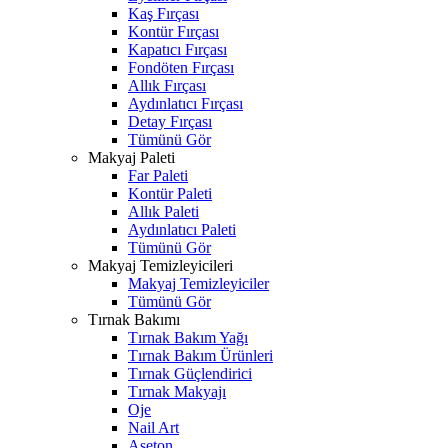
Kaş Fırçası
Kontür Fırçası
Kapatıcı Fırçası
Fondöten Fırçası
Allık Fırçası
Aydınlatıcı Fırçası
Detay Fırçası
Tümünü Gör
Makyaj Paleti
Far Paleti
Kontür Paleti
Allık Paleti
Aydınlatıcı Paleti
Tümünü Gör
Makyaj Temizleyicileri
Makyaj Temizleyiciler
Tümünü Gör
Tırnak Bakımı
Tırnak Bakım Yağı
Tırnak Bakım Ürünleri
Tırnak Güçlendirici
Tırnak Makyajı
Oje
Nail Art
Aseton