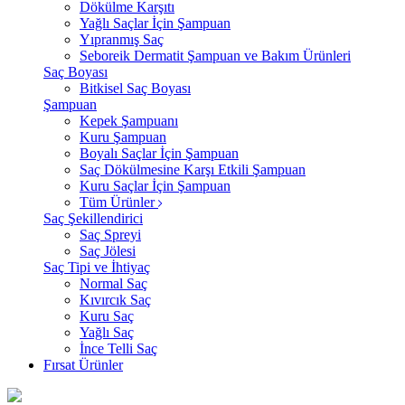
Dökülme Karşıtı
Yağlı Saçlar İçin Şampuan
Yıpranmış Saç
Seboreik Dermatit Şampuan ve Bakım Ürünleri
Saç Boyası
Bitkisel Saç Boyası
Şampuan
Kepek Şampuanı
Kuru Şampuan
Boyalı Saçlar İçin Şampuan
Saç Dökülmesine Karşı Etkili Şampuan
Kuru Saçlar İçin Şampuan
Tüm Ürünler
Saç Şekillendirici
Saç Spreyi
Saç Jölesi
Saç Tipi ve İhtiyaç
Normal Saç
Kıvırcık Saç
Kuru Saç
Yağlı Saç
İnce Telli Saç
Fırsat Ürünler