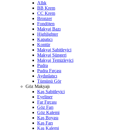
Allık
BB Krem
CC Krem
Bronzer
Fondöten
Makyaj Bazı
Highlighter
Kapatıcı
Kontür
Makyaj Sabitleyici
Makyaj Süngeri
Makyaj Temizleyici
Pudra
Pudra Fırçası
Aydınlatıcı
Tümünü Gör
Göz Makyajı
Kaş Sabitleyici
Eyeliner
Far Fırçası
Göz Farı
Göz Kalemi
Kaş Boyası
Kaş Farı
Kaş Kalemi