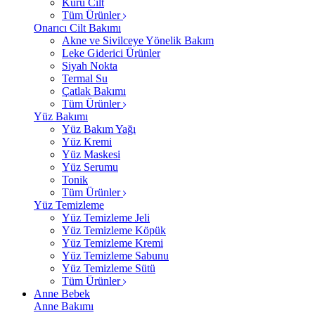
Kuru Cilt
Tüm Ürünler
Onarıcı Cilt Bakımı
Akne ve Sivilceye Yönelik Bakım
Leke Giderici Ürünler
Siyah Nokta
Termal Su
Çatlak Bakımı
Tüm Ürünler
Yüz Bakımı
Yüz Bakım Yağı
Yüz Kremi
Yüz Maskesi
Yüz Serumu
Tonik
Tüm Ürünler
Yüz Temizleme
Yüz Temizleme Jeli
Yüz Temizleme Köpük
Yüz Temizleme Kremi
Yüz Temizleme Sabunu
Yüz Temizleme Sütü
Tüm Ürünler
Anne Bebek
Anne Bakımı