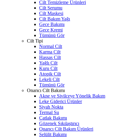
Cilt Temizleme Ürünleri
Cilt Serumu
Cilt Maskesi
Cilt Bakım Yağı
Gece Bakımı
Gece Kremi
Tümünü Gör
Cilt Tipi
Normal Cilt
Karma Cilt
Hassas Cilt
Yağlı Cilt
Kuru Cilt
Atopik Cilt
Lekeli Cilt
Tümünü Gör
Onarıcı Cilt Bakımı
Akne ve Sivilceye Yönelik Bakım
Leke Giderici Ürünler
Siyah Nokta
Termal Su
Çatlak Bakımı
Gözenek Sıkılaştırıcı
Onarıcı Cilt Bakım Ürünleri
Selülit Bakımı