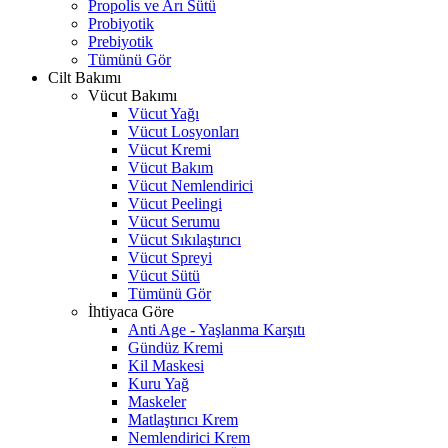
Propolis ve Arı Sütü
Probiyotik
Prebiyotik
Tümünü Gör
Cilt Bakımı
Vücut Bakımı
Vücut Yağı
Vücut Losyonları
Vücut Kremi
Vücut Bakım
Vücut Nemlendirici
Vücut Peelingi
Vücut Serumu
Vücut Sıkılaştırıcı
Vücut Spreyi
Vücut Sütü
Tümünü Gör
İhtiyaca Göre
Anti Age - Yaşlanma Karşıtı
Gündüz Kremi
Kil Maskesi
Kuru Yağ
Maskeler
Matlaştırıcı Krem
Nemlendirici Krem