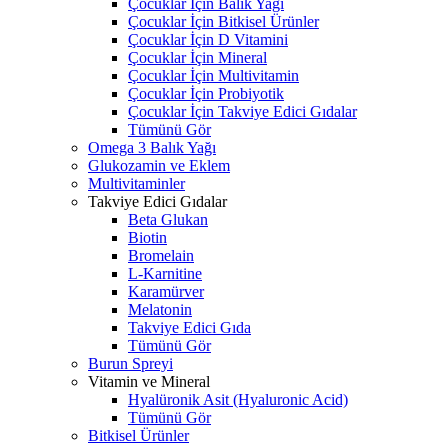
Çocuklar İçin Balık Yağı
Çocuklar İçin Bitkisel Ürünler
Çocuklar İçin D Vitamini
Çocuklar İçin Mineral
Çocuklar İçin Multivitamin
Çocuklar İçin Probiyotik
Çocuklar İçin Takviye Edici Gıdalar
Tümünü Gör
Omega 3 Balık Yağı
Glukozamin ve Eklem
Multivitaminler
Takviye Edici Gıdalar
Beta Glukan
Biotin
Bromelain
L-Karnitine
Karamürver
Melatonin
Takviye Edici Gıda
Tümünü Gör
Burun Spreyi
Vitamin ve Mineral
Hyalüronik Asit (Hyaluronic Acid)
Tümünü Gör
Bitkisel Ürünler