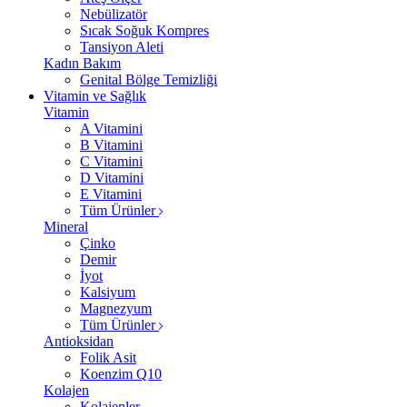
Nebülizatör
Sıcak Soğuk Kompres
Tansiyon Aleti
Kadın Bakım
Genital Bölge Temizliği
Vitamin ve Sağlık
Vitamin
A Vitamini
B Vitamini
C Vitamini
D Vitamini
E Vitamini
Tüm Ürünler
Mineral
Çinko
Demir
İyot
Kalsiyum
Magnezyum
Tüm Ürünler
Antioksidan
Folik Asit
Koenzim Q10
Kolajen
Kolajenler