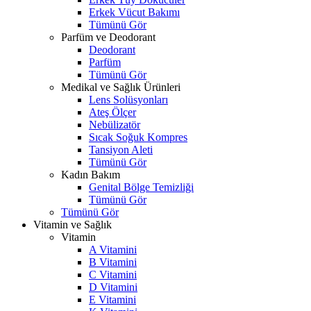
Erkek Vücut Bakımı
Tümünü Gör
Parfüm ve Deodorant
Deodorant
Parfüm
Tümünü Gör
Medikal ve Sağlık Ürünleri
Lens Solüsyonları
Ateş Ölçer
Nebülizatör
Sıcak Soğuk Kompres
Tansiyon Aleti
Tümünü Gör
Kadın Bakım
Genital Bölge Temizliği
Tümünü Gör
Tümünü Gör
Vitamin ve Sağlık
Vitamin
A Vitamini
B Vitamini
C Vitamini
D Vitamini
E Vitamini