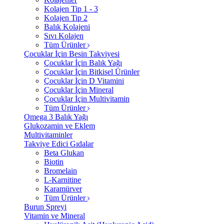
Kolajen Tip 1 - 3
Kolajen Tip 2
Balık Kolajeni
Sıvı Kolajen
Tüm Ürünler
Çocuklar İçin Besin Takviyesi
Çocuklar İçin Balık Yağı
Çocuklar İçin Bitkisel Ürünler
Çocuklar İçin D Vitamini
Çocuklar İçin Mineral
Çocuklar İçin Multivitamin
Tüm Ürünler
Omega 3 Balık Yağı
Glukozamin ve Eklem
Multivitaminler
Takviye Edici Gıdalar
Beta Glukan
Biotin
Bromelain
L-Karnitine
Karamürver
Tüm Ürünler
Burun Spreyi
Vitamin ve Mineral