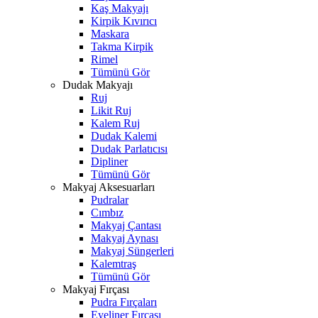
Kaş Makyajı
Kirpik Kıvırıcı
Maskara
Takma Kirpik
Rimel
Tümünü Gör
Dudak Makyajı
Ruj
Likit Ruj
Kalem Ruj
Dudak Kalemi
Dudak Parlatıcısı
Dipliner
Tümünü Gör
Makyaj Aksesuarları
Pudralar
Cımbız
Makyaj Çantası
Makyaj Aynası
Makyaj Süngerleri
Kalemtraş
Tümünü Gör
Makyaj Fırçası
Pudra Fırçaları
Eyeliner Fırçası