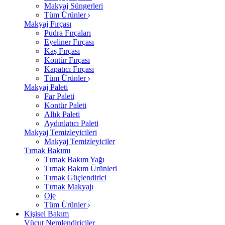
Makyaj Süngerleri
Tüm Ürünler
Makyaj Fırçası
Pudra Fırçaları
Eyeliner Fırçası
Kaş Fırçası
Kontür Fırçası
Kapatıcı Fırçası
Tüm Ürünler
Makyaj Paleti
Far Paleti
Kontür Paleti
Allık Paleti
Aydınlatıcı Paleti
Makyaj Temizleyicileri
Makyaj Temizleyiciler
Tırnak Bakımı
Tırnak Bakım Yağı
Tırnak Bakım Ürünleri
Tırnak Güçlendirici
Tırnak Makyajı
Oje
Tüm Ürünler
Kişisel Bakım
Vücut Nemlendiriciler