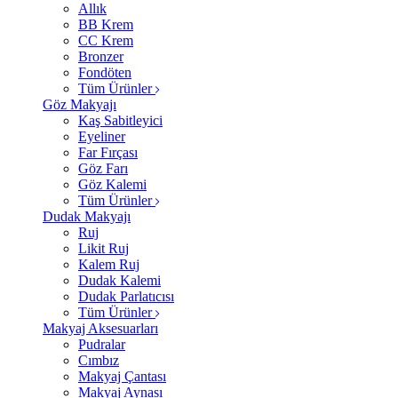
Allık
BB Krem
CC Krem
Bronzer
Fondöten
Tüm Ürünler
Göz Makyajı
Kaş Sabitleyici
Eyeliner
Far Fırçası
Göz Farı
Göz Kalemi
Tüm Ürünler
Dudak Makyajı
Ruj
Likit Ruj
Kalem Ruj
Dudak Kalemi
Dudak Parlatıcısı
Tüm Ürünler
Makyaj Aksesuarları
Pudralar
Cımbız
Makyaj Çantası
Makyaj Aynası