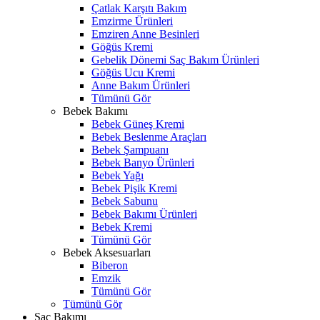
Çatlak Karşıtı Bakım
Emzirme Ürünleri
Emziren Anne Besinleri
Göğüs Kremi
Gebelik Dönemi Saç Bakım Ürünleri
Göğüs Ucu Kremi
Anne Bakım Ürünleri
Tümünü Gör
Bebek Bakımı
Bebek Güneş Kremi
Bebek Beslenme Araçları
Bebek Şampuanı
Bebek Banyo Ürünleri
Bebek Yağı
Bebek Pişik Kremi
Bebek Sabunu
Bebek Bakımı Ürünleri
Bebek Kremi
Tümünü Gör
Bebek Aksesuarları
Biberon
Emzik
Tümünü Gör
Tümünü Gör
Saç Bakımı