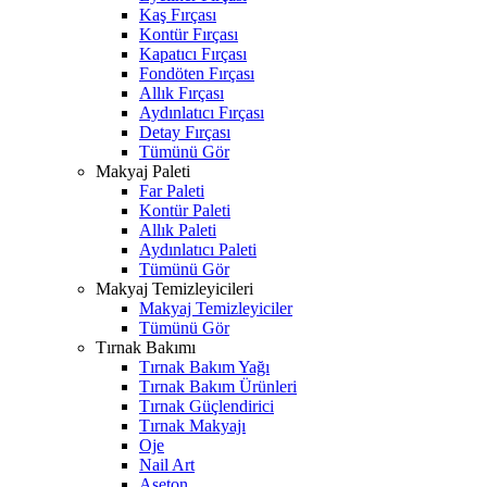
Kaş Fırçası
Kontür Fırçası
Kapatıcı Fırçası
Fondöten Fırçası
Allık Fırçası
Aydınlatıcı Fırçası
Detay Fırçası
Tümünü Gör
Makyaj Paleti
Far Paleti
Kontür Paleti
Allık Paleti
Aydınlatıcı Paleti
Tümünü Gör
Makyaj Temizleyicileri
Makyaj Temizleyiciler
Tümünü Gör
Tırnak Bakımı
Tırnak Bakım Yağı
Tırnak Bakım Ürünleri
Tırnak Güçlendirici
Tırnak Makyajı
Oje
Nail Art
Aseton