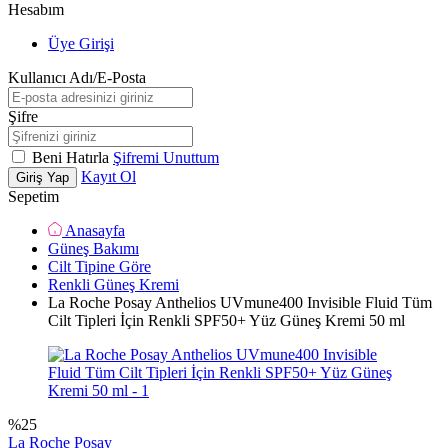
Hesabım
Üye Girişi
Kullanıcı Adı/E-Posta
Şifre
Beni Hatırla
Şifremi Unuttum
Kayıt Ol
Giriş Yap
Sepetim
Anasayfa
Güneş Bakımı
Cilt Tipine Göre
Renkli Güneş Kremi
La Roche Posay Anthelios UVmune400 Invisible Fluid Tüm
Cilt Tipleri İçin Renkli SPF50+ Yüz Güneş Kremi 50 ml
%
25
La Roche Posay