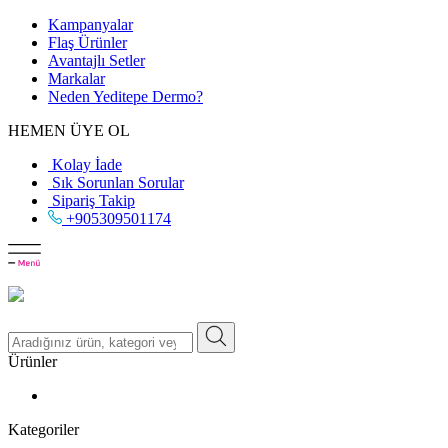
Kampanyalar
Flaş Ürünler
Avantajlı Setler
Markalar
Neden
Yeditepe
Dermo?
HEMEN ÜYE OL
Kolay İade
Sık Sorunlan Sorular
Sipariş Takip
+905309501174
Ürünler
Kategoriler