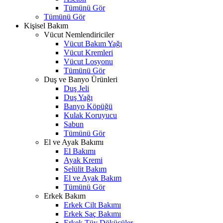
Tümünü Gör
Tümünü Gör
Kişisel Bakım
Vücut Nemlendiriciler
Vücut Bakım Yağı
Vücut Kremleri
Vücut Losyonu
Tümünü Gör
Duş ve Banyo Ürünleri
Duş Jeli
Duş Yağı
Banyo Köpüğü
Kulak Koruyucu
Sabun
Tümünü Gör
El ve Ayak Bakımı
El Bakımı
Ayak Kremi
Selülit Bakım
El ve Ayak Bakım
Tümünü Gör
Erkek Bakım
Erkek Cilt Bakımı
Erkek Saç Bakımı
Erkek Tüy Dökücüler