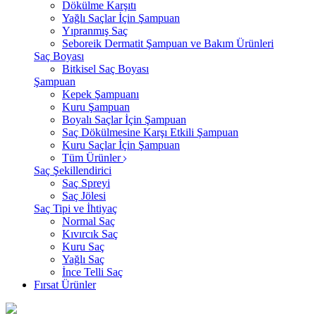
Dökülme Karşıtı
Yağlı Saçlar İçin Şampuan
Yıpranmış Saç
Seboreik Dermatit Şampuan ve Bakım Ürünleri
Saç Boyası
Bitkisel Saç Boyası
Şampuan
Kepek Şampuanı
Kuru Şampuan
Boyalı Saçlar İçin Şampuan
Saç Dökülmesine Karşı Etkili Şampuan
Kuru Saçlar İçin Şampuan
Tüm Ürünler
Saç Şekillendirici
Saç Spreyi
Saç Jölesi
Saç Tipi ve İhtiyaç
Normal Saç
Kıvırcık Saç
Kuru Saç
Yağlı Saç
İnce Telli Saç
Fırsat Ürünler