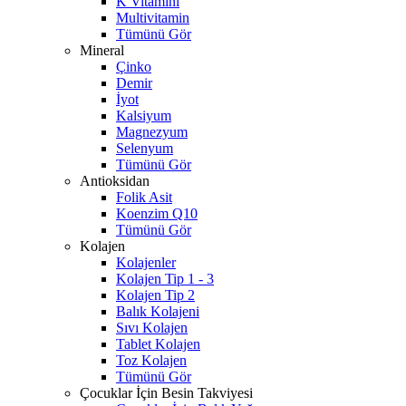
K Vitamini
Multivitamin
Tümünü Gör
Mineral
Çinko
Demir
İyot
Kalsiyum
Magnezyum
Selenyum
Tümünü Gör
Antioksidan
Folik Asit
Koenzim Q10
Tümünü Gör
Kolajen
Kolajenler
Kolajen Tip 1 - 3
Kolajen Tip 2
Balık Kolajeni
Sıvı Kolajen
Tablet Kolajen
Toz Kolajen
Tümünü Gör
Çocuklar İçin Besin Takviyesi