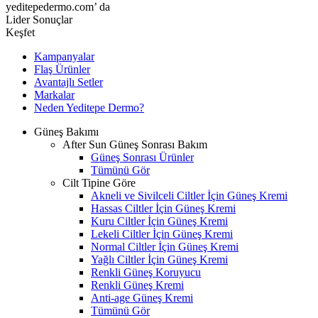
yeditepedermo.com’ da
Lider Sonuçlar
Keşfet
Kampanyalar
Flaş Ürünler
Avantajlı Setler
Markalar
Neden
Yeditepe
Dermo?
Güneş Bakımı
After Sun Güneş Sonrası Bakım
Güneş Sonrası Ürünler
Tümünü Gör
Cilt Tipine Göre
Akneli ve Sivilceli Ciltler İçin Güneş Kremi
Hassas Ciltler İçin Güneş Kremi
Kuru Ciltler İçin Güneş Kremi
Lekeli Ciltler İçin Güneş Kremi
Normal Ciltler İçin Güneş Kremi
Yağlı Ciltler İçin Güneş Kremi
Renkli Güneş Koruyucu
Renkli Güneş Kremi
Anti-age Güneş Kremi
Tümünü Gör