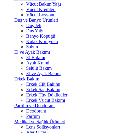
Vücut Bakım Yağı
Vücut Kremleri
Vücut Losyonu
Duş ve Banyo Ürünleri
Duş Jeli
Duş Yağı
Banyo Köpüğü
Kulak Koruyucu
Sabun
El ve Ayak Bakımı
El Bakımı
Ayak Kremi
Selülit Bakım
El ve Ayak Bakım
Erkek Bakım
Erkek Cilt Bakımı
Erkek Saç Bakımı
Erkek Tüy Dökücüler
Erkek Vücut Bakımı
Parfüm ve Deodorant
Deodorant
Parfüm
Medikal ve Sağlık Ürünleri
Lens Solüsyonları
Ateş Ölçer