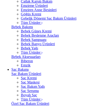
Çatlak Karşıtı Bakım
Emzirme Ürünleri
Emziren Anne Besinleri
Göğüs Kremi
Gebelik Dönemi Saç Bakım Ürünleri
Tüm Ürünler
Bebek Bakımı
Bebek Güneş Kremi
Bebek Beslenme Araçları
Bebek Şampuanı
Bebek Banyo Ürünleri
Bebek Yağı
Tüm Ürünler
Bebek Aksesuarları
Biberon
Emzik
Saç Bakımı
Saç Bakım Ürünleri
Saç Kremi
Saç Maskesi
Saç Bakım Yağı
Saç Serumu
Boyalı Saç
Tüm Ürünler
Özel Saç Bakım Ürünleri