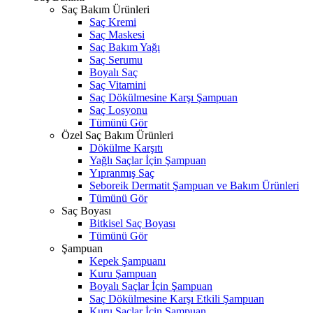
Saç Bakım Ürünleri
Saç Kremi
Saç Maskesi
Saç Bakım Yağı
Saç Serumu
Boyalı Saç
Saç Vitamini
Saç Dökülmesine Karşı Şampuan
Saç Losyonu
Tümünü Gör
Özel Saç Bakım Ürünleri
Dökülme Karşıtı
Yağlı Saçlar İçin Şampuan
Yıpranmış Saç
Seboreik Dermatit Şampuan ve Bakım Ürünleri
Tümünü Gör
Saç Boyası
Bitkisel Saç Boyası
Tümünü Gör
Şampuan
Kepek Şampuanı
Kuru Şampuan
Boyalı Saçlar İçin Şampuan
Saç Dökülmesine Karşı Etkili Şampuan
Kuru Saçlar İçin Şampuan