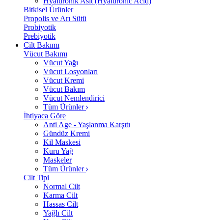
Hyalüronik Asit (Hyaluronic Acid)
Bitkisel Ürünler
Propolis ve Arı Sütü
Probiyotik
Prebiyotik
Cilt Bakımı
Vücut Bakımı
Vücut Yağı
Vücut Losyonları
Vücut Kremi
Vücut Bakım
Vücut Nemlendirici
Tüm Ürünler
İhtiyaca Göre
Anti Age - Yaşlanma Karşıtı
Gündüz Kremi
Kil Maskesi
Kuru Yağ
Maskeler
Tüm Ürünler
Cilt Tipi
Normal Cilt
Karma Cilt
Hassas Cilt
Yağlı Cilt