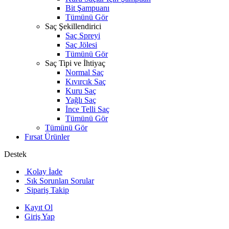
Bit Şampuanı
Tümünü Gör
Saç Şekillendirici
Saç Spreyi
Saç Jölesi
Tümünü Gör
Saç Tipi ve İhtiyaç
Normal Saç
Kıvırcık Saç
Kuru Saç
Yağlı Saç
İnce Telli Saç
Tümünü Gör
Tümünü Gör
Fırsat Ürünler
Destek
Kolay İade
Sık Sorunlan Sorular
Sipariş Takip
Kayıt Ol
Giriş Yap